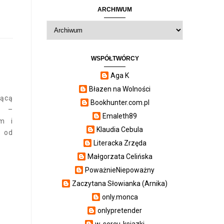
ARCHIWUM
WSPÓŁTWÓRCY
Aga K
Błazen na Wolności
ącą
Bookhunter.com.pl
o –
Emaleth89
om i
Klaudia Cebula
t od
Literacka Zrzęda
Małgorzata Celińska
PoważnieNiepoważny
Zaczytana Słowianka (Arnika)
only.monca
onlypretender
w-sercu-ksiazki