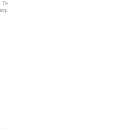
. To
cy,