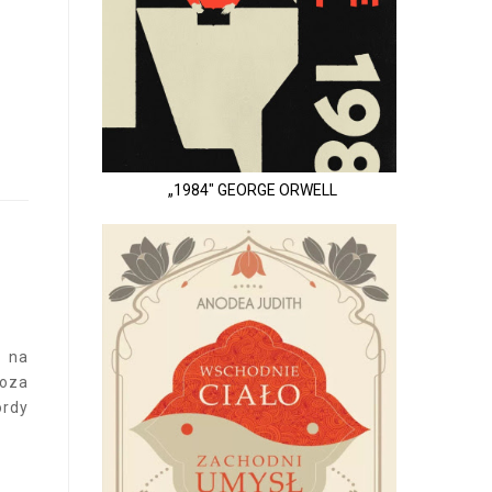
„1984" GEORGE ORWELL
ę na
poza
ordy