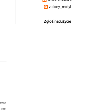
zielony_motyl
Zgłoś nadużycie
A
twa
ktem