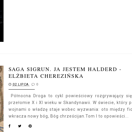
SAGA SIGRUN. JA JESTEM HALDERD -
ELŻBIETA CHEREZIŃSKA
02 LIPCA
0
Północna Droga to cykl powieściowy rozgrywający si
przełomie X i XI wieku w Skandynawii. W świecie, który 
wojnami o władzę staje wobec wyzwania: oto między fi
wkracza nowy bóg, Bóg chrześcijan.Tom I to opowieści...