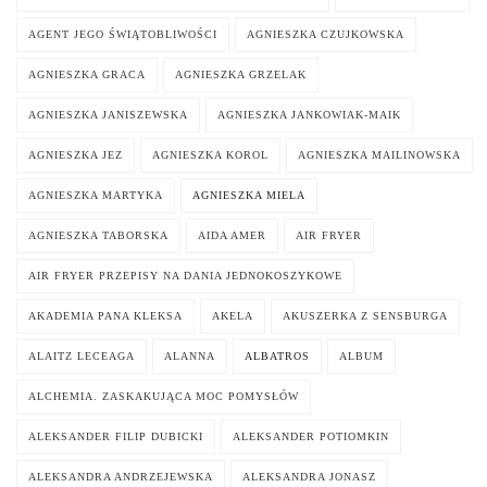
AGENT JEGO ŚWIĄTOBLIWOŚCI
AGNIESZKA CZUJKOWSKA
AGNIESZKA GRACA
AGNIESZKA GRZELAK
AGNIESZKA JANISZEWSKA
AGNIESZKA JANKOWIAK-MAIK
AGNIESZKA JEZ
AGNIESZKA KOROL
AGNIESZKA MAILINOWSKA
AGNIESZKA MARTYKA
AGNIESZKA MIELA
AGNIESZKA TABORSKA
AIDA AMER
AIR FRYER
AIR FRYER PRZEPISY NA DANIA JEDNOKOSZYKOWE
AKADEMIA PANA KLEKSA
AKELA
AKUSZERKA Z SENSBURGA
ALAITZ LECEAGA
ALANNA
ALBATROS
ALBUM
ALCHEMIA. ZASKAKUJĄCA MOC POMYSŁÓW
ALEKSANDER FILIP DUBICKI
ALEKSANDER POTIOMKIN
ALEKSANDRA ANDRZEJEWSKA
ALEKSANDRA JONASZ