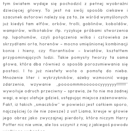
tym światem wydaje się pochodzić z pełnej wyobraźni
dziecięcej głowy. To jest na swój sposób ciekawe i
szacunek autorowi należy się za to, że wśród wymyślonych
już kiedyś tam elfów, orków, trolli, goblinów, koboldów,
wampirów, wilkołaków itp. ryzykuje próbami stworzenia
np. lupohumów, czyli połączenia wilka i człowieka ze
skrzydłami orła, horenów – mocno umięśnionej kombinacji
konia i hieny, czy florantisów – kwiatów, kształtem
przypominających ludzi. Takie pomysły tworzy ta sama
głowa, która dba również o sposób porozumiewania się
postaci. I to już niestety woła o pomstę do nieba.
Mnożenie liter i wykrzykników, ażeby wzmocnić wagę
zdarzenia, wzywanie „poooommmooooocyyyyyyy!!!!!!!!”
wywołuje odruch przeciwny – sprawia, że to nie ma żadnej
wagi, a więc ulatuje gdzieś, ustępując miejsca zażenowaniu.
Fakt, iż takich „smaczków” w powieści jest całkiem sporo,
najczęściej (o ile nie zawsze) z ust Liama, kreuje w głowie
jego obraz jako zwyczajnej pierdoły, która niczym Harry
Potter nic nie umie, ale los uczynił z niej z jakiegoś powodu