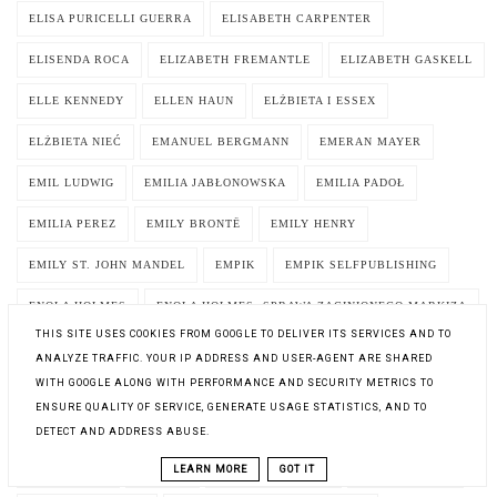
ELISA PURICELLI GUERRA
ELISABETH CARPENTER
ELISENDA ROCA
ELIZABETH FREMANTLE
ELIZABETH GASKELL
ELLE KENNEDY
ELLEN HAUN
ELŻBIETA I ESSEX
ELŻBIETA NIEĆ
EMANUEL BERGMANN
EMERAN MAYER
EMIL LUDWIG
EMILIA JABŁONOWSKA
EMILIA PADOŁ
EMILIA PEREZ
EMILY BRONTË
EMILY HENRY
EMILY ST. JOHN MANDEL
EMPIK
EMPIK SELFPUBLISHING
ENOLA HOLMES
ENOLA HOLMES. SPRAWA ZAGINIONEGO MARKIZA
THIS SITE USES COOKIES FROM GOOGLE TO DELIVER ITS SERVICES AND TO
ERIC FLINT
ERIC-EMMANUEL SCHMITT
ANALYZE TRAFFIC. YOUR IP ADDRESS AND USER-AGENT ARE SHARED
WITH GOOGLE ALONG WITH PERFORMANCE AND SECURITY METRICS TO
ERICH MARIA REMARQUE
ERIN ENTRADA KELLY
ERNA
ENSURE QUALITY OF SERVICE, GENERATE USAGE STATISTICS, AND TO
EROTYK
ERYSTYKA
ETHEL LINA WHITE
ETYKA
DETECT AND ADDRESS ABUSE.
LEARN MORE
GOT IT
EUGENE SUE
EUROPA
EWA NABIAŁCZYK
EWA ORNACKA