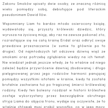
Zakonu Smoków spisały dwie osoby, ze znaczną różnicą
wieku pomiędzy sobą, debiutujące pod literackim
pseudonimem Dawid Ilów.
Wspomniany Liam to bardzo młodo osierocony książę,
wydawałoby się, przyszły królewski dziedzic, który
wyrusza na życiową misję, aby raz na zawsze pokonać zło,
rozrastające się na całą krainę Eridal oraz odkryć swoje
prawdziwe przeznaczenie (w sumie to głównie po to
drugie). Od najmłodszych lat odczuwa dziwną więź ze
smokami oraz potrzebę zgłębiania wiedzy na ich temat.
Nie wiedział jednak jeszcze wtedy, że to właśnie od niego
zależeć będzie przywrócenie dawniej zbudowanej i długo
pielęgnowanej przez jego rodziców harmonii panującej
pomiędzy wszystkimi istotami w krainie, kiedy ta została
brutalnie zachwiana tuż po tragicznej śmierci królewskiej
rodziny. Kiedy ten bolesny rozdział w historii królestwa
zostaje wykorzystany przez bezwzględnie okrutnego
stryja Liama do objęcia tronu, wydaje się oczywiste, że to
właśnie chłopak musi zrobić wszystko, co w jego mocy,