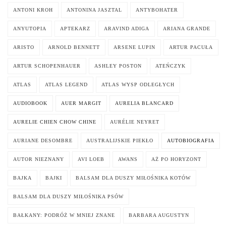
ANTONI KROH
ANTONINA JASZTAL
ANTYBOHATER
ANYUTOPIA
APTEKARZ
ARAVIND ADIGA
ARIANA GRANDE
ARISTO
ARNOLD BENNETT
ARSENE LUPIN
ARTUR PACUŁA
ARTUR SCHOPENHAUER
ASHLEY POSTON
ATEŃCZYK
ATLAS
ATLAS LEGEND
ATLAS WYSP ODLEGŁYCH
AUDIOBOOK
AUER MARGIT
AURELIA BLANCARD
AURELIE CHIEN CHOW CHINE
AURÉLIE NEYRET
AURIANE DESOMBRE
AUSTRALIJSKIE PIEKŁO
AUTOBIOGRAFIA
AUTOR NIEZNANY
AVI LOEB
AWANS
AŻ PO HORYZONT
BAJKA
BAJKI
BALSAM DLA DUSZY MIŁOŚNIKA KOTÓW
BALSAM DLA DUSZY MIŁOŚNIKA PSÓW
BAŁKANY: PODRÓŻ W MNIEJ ZNANE
BARBARA AUGUSTYN