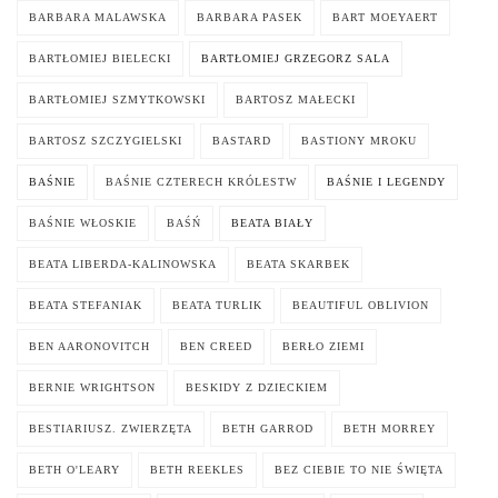
BARBARA MALAWSKA
BARBARA PASEK
BART MOEYAERT
BARTŁOMIEJ BIELECKI
BARTŁOMIEJ GRZEGORZ SALA
BARTŁOMIEJ SZMYTKOWSKI
BARTOSZ MAŁECKI
BARTOSZ SZCZYGIELSKI
BASTARD
BASTIONY MROKU
BAŚNIE
BAŚNIE CZTERECH KRÓLESTW
BAŚNIE I LEGENDY
BAŚNIE WŁOSKIE
BAŚŃ
BEATA BIAŁY
BEATA LIBERDA-KALINOWSKA
BEATA SKARBEK
BEATA STEFANIAK
BEATA TURLIK
BEAUTIFUL OBLIVION
BEN AARONOVITCH
BEN CREED
BERŁO ZIEMI
BERNIE WRIGHTSON
BESKIDY Z DZIECKIEM
BESTIARIUSZ. ZWIERZĘTA
BETH GARROD
BETH MORREY
BETH O'LEARY
BETH REEKLES
BEZ CIEBIE TO NIE ŚWIĘTA