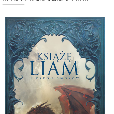
ZAKON SMOKÓW
,
RECENZJE
,
WYDAWNICTWO NOVAE RES