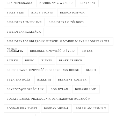
BEZ POŻEGNANIA
BEZDOMNY Z WYBORU
BEZKARNY
BIAŁY PTAK
BIAŁY TYGRYS
BIANCA IOSIVONI
BIBLIOTEKA EMILYLIME
BIBLIOTEKA O PÓŁNOCY
BIBLIOTEKA SZALEŃCA
BIBLIOTEKA W OBLĘŻONY MIEŚCIE. O WOJNIE W SYRII I ODZYSKANEJ
NADZIEI
BIOGRAFIA
BIOLOGIA. OPOWIEŚĆ O ŻYCIU
BISTARI
BIURKO
BIURO
BIZNES
BLAKE CROUCH
BLUECROWNE. OPOWIEŚĆ O GREENGLASS HOUSE
BŁĘKIT
BŁĘKITNA RÓŻA
BŁĘKITNI
BŁĘKITNY KOLIBER
BŁYSZCZĄCE SZEŚCIANY
BOB DYLAN
BOBASKI I MIŚ
BOGATE DZIECI. PRZEWODNIK DLA MĄDRYCH RODZICÓW
BOGDAN KRAJEWSKI
BOGDAN MUSIAŁ
BOLESŁAW LEŚMIAN