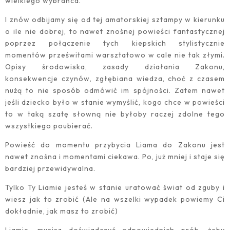
wielkiego wybrańca.
I znów odbijamy się od tej amatorskiej sztampy w kierunku
o ile nie dobrej, to nawet znośnej powieści fantastycznej
poprzez połączenie tych kiepskich stylistycznie
momentów prześwitami warsztatowo w cale nie tak złymi.
Opisy środowiska, zasady działania Zakonu,
konsekwencje czynów, zgłębiana wiedza, choć z czasem
nużą to nie sposób odmówić im spójności. Zatem nawet
jeśli dziecko było w stanie wymyślić, kogo chce w powieści
to w taką szatę słowną nie byłoby raczej zdolne tego
wszystkiego poubierać.
Powieść do momentu przybycia Liama do Zakonu jest
nawet znośna i momentami ciekawa. Po, już mniej i staje się
bardziej przewidywalna.
Tylko Ty Liamie jesteś w stanie uratować świat od zguby i
wiesz jak to zrobić (Ale na wszelki wypadek powiemy Ci
dokładnie, jak masz to zrobić)