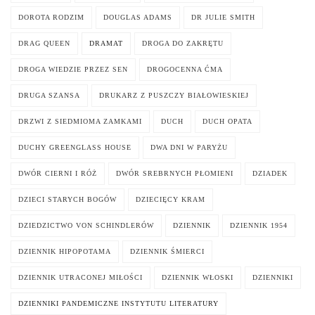
DOROTA RODZIM
DOUGLAS ADAMS
DR JULIE SMITH
DRAG QUEEN
DRAMAT
DROGA DO ZAKRĘTU
DROGA WIEDZIE PRZEZ SEN
DROGOCENNA ĆMA
DRUGA SZANSA
DRUKARZ Z PUSZCZY BIAŁOWIESKIEJ
DRZWI Z SIEDMIOMA ZAMKAMI
DUCH
DUCH OPATA
DUCHY GREENGLASS HOUSE
DWA DNI W PARYŻU
DWÓR CIERNI I RÓŻ
DWÓR SREBRNYCH PŁOMIENI
DZIADEK
DZIECI STARYCH BOGÓW
DZIECIĘCY KRAM
DZIEDZICTWO VON SCHINDLERÓW
DZIENNIK
DZIENNIK 1954
DZIENNIK HIPOPOTAMA
DZIENNIK ŚMIERCI
DZIENNIK UTRACONEJ MIŁOŚCI
DZIENNIK WŁOSKI
DZIENNIKI
DZIENNIKI PANDEMICZNE INSTYTUTU LITERATURY