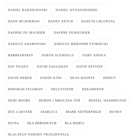
DANIEL RADZIEJEWSKI
DANIEL WYSZOGRODZKI
DANN MCDORMAN
DANNY KETCH
DANUTA CHLUPOVA
DAPHNE DU MAURIER
DAPHNE DUMAURIER
DARIUSZ ADAMOWSKI
DARIUSZ HIERONIM STOBIECKI
DARKFANTASY
DARON ACEMOGLU
DARY ANIOŁA
DAV PILKEY
DAVID EAGLEMAN
DAVID EPSTEIN
DAVID WEBER
DAWID ILÓW
DEAN KOONTZ
DEBIUT
DEBORAH FELDMAN
DEGUSTATOR
DEKAMERON
DEMI MOORE
DEMON I MROCZNA TOŃ
DENZEL WASHINGTON
DEX CARSTER
DIABLICA
DIANE SETTERFIELD
DISNEY
DIUNA
DLA DOROSŁYCH
DLA DZIECI
DLACZEGO NARODY PRZEGRYWAJĄ