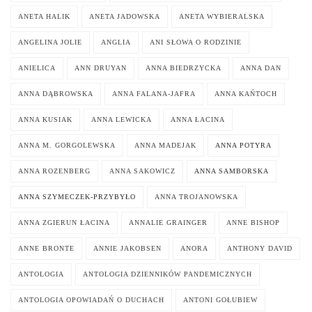
ANETA HALIK
ANETA JADOWSKA
ANETA WYBIERALSKA
ANGELINA JOLIE
ANGLIA
ANI SŁOWA O RODZINIE
ANIELICA
ANN DRUYAN
ANNA BIEDRZYCKA
ANNA DAN
ANNA DĄBROWSKA
ANNA FALANA-JAFRA
ANNA KAŃTOCH
ANNA KUSIAK
ANNA LEWICKA
ANNA ŁACINA
ANNA M. GORGOLEWSKA
ANNA MADEJAK
ANNA POTYRA
ANNA ROZENBERG
ANNA SAKOWICZ
ANNA SAMBORSKA
ANNA SZYMECZEK-PRZYBYŁO
ANNA TROJANOWSKA
ANNA ZGIERUN ŁACINA
ANNALIE GRAINGER
ANNE BISHOP
ANNE BRONTE
ANNIE JAKOBSEN
ANORA
ANTHONY DAVID
ANTOLOGIA
ANTOLOGIA DZIENNIKÓW PANDEMICZNYCH
ANTOLOGIA OPOWIADAŃ O DUCHACH
ANTONI GOŁUBIEW