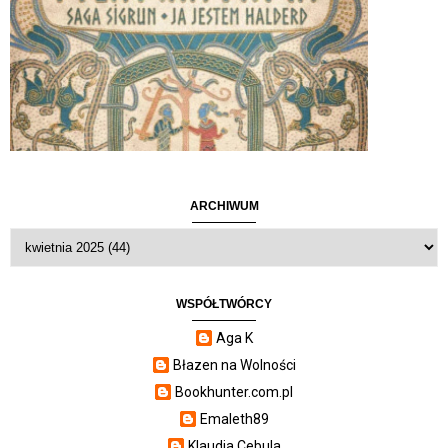
ARCHIWUM
WSPÓŁTWÓRCY
Aga K
Błazen na Wolności
Bookhunter.com.pl
Emaleth89
Klaudia Cebula