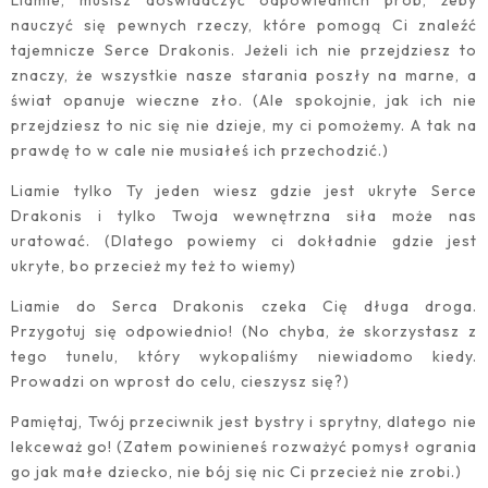
Liamie, musisz doświadczyć odpowiednich prób, żeby
nauczyć się pewnych rzeczy, które pomogą Ci znaleźć
tajemnicze Serce Drakonis. Jeżeli ich nie przejdziesz to
znaczy, że wszystkie nasze starania poszły na marne, a
świat opanuje wieczne zło. (Ale spokojnie, jak ich nie
przejdziesz to nic się nie dzieje, my ci pomożemy. A tak na
prawdę to w cale nie musiałeś ich przechodzić.)
Liamie tylko Ty jeden wiesz gdzie jest ukryte Serce
Drakonis i tylko Twoja wewnętrzna siła może nas
uratować. (Dlatego powiemy ci dokładnie gdzie jest
ukryte, bo przecież my też to wiemy)
Liamie do Serca Drakonis czeka Cię długa droga.
Przygotuj się odpowiednio! (No chyba, że skorzystasz z
tego tunelu, który wykopaliśmy niewiadomo kiedy.
Prowadzi on wprost do celu, cieszysz się?)
Pamiętaj, Twój przeciwnik jest bystry i sprytny, dlatego nie
lekceważ go! (Zatem powinieneś rozważyć pomysł ogrania
go jak małe dziecko, nie bój się nic Ci przecież nie zrobi.)