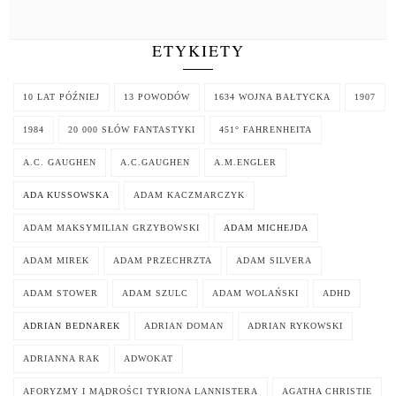
ETYKIETY
10 LAT PÓŹNIEJ
13 POWODÓW
1634 WOJNA BAŁTYCKA
1907
1984
20 000 SŁÓW FANTASTYKI
451° FAHRENHEITA
A.C. GAUGHEN
A.C.GAUGHEN
A.M.ENGLER
ADA KUSSOWSKA
ADAM KACZMARCZYK
ADAM MAKSYMILIAN GRZYBOWSKI
ADAM MICHEJDA
ADAM MIREK
ADAM PRZECHRZTA
ADAM SILVERA
ADAM STOWER
ADAM SZULC
ADAM WOLAŃSKI
ADHD
ADRIAN BEDNAREK
ADRIAN DOMAN
ADRIAN RYKOWSKI
ADRIANNA RAK
ADWOKAT
AFORYZMY I MĄDROŚCI TYRIONA LANNISTERA
AGATHA CHRISTIE