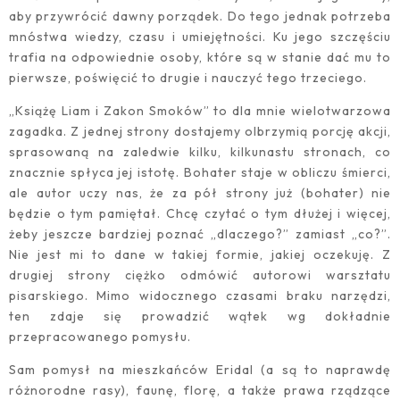
aby przywrócić dawny porządek. Do tego jednak potrzeba
mnóstwa wiedzy, czasu i umiejętności. Ku jego szczęściu
trafia na odpowiednie osoby, które są w stanie dać mu to
pierwsze, poświęcić to drugie i nauczyć tego trzeciego.
„Książę Liam i Zakon Smoków” to dla mnie wielotwarzowa
zagadka. Z jednej strony dostajemy olbrzymią porcję akcji,
sprasowaną na zaledwie kilku, kilkunastu stronach, co
znacznie spłyca jej istotę. Bohater staje w obliczu śmierci,
ale autor uczy nas, że za pół strony już (bohater) nie
będzie o tym pamiętał. Chcę czytać o tym dłużej i więcej,
żeby jeszcze bardziej poznać „dlaczego?” zamiast „co?”.
Nie jest mi to dane w takiej formie, jakiej oczekuję. Z
drugiej strony ciężko odmówić autorowi warsztatu
pisarskiego. Mimo widocznego czasami braku narzędzi,
ten zdaje się prowadzić wątek wg dokładnie
przepracowanego pomysłu.
Sam pomysł na mieszkańców Eridal (a są to naprawdę
różnorodne rasy), faunę, florę, a także prawa rządzące