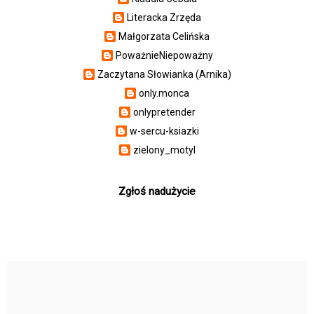
Literacka Zrzęda
Małgorzata Celińska
PoważnieNiepoważny
Zaczytana Słowianka (Arnika)
only.monca
onlypretender
w-sercu-ksiazki
zielony_motyl
Zgłoś nadużycie