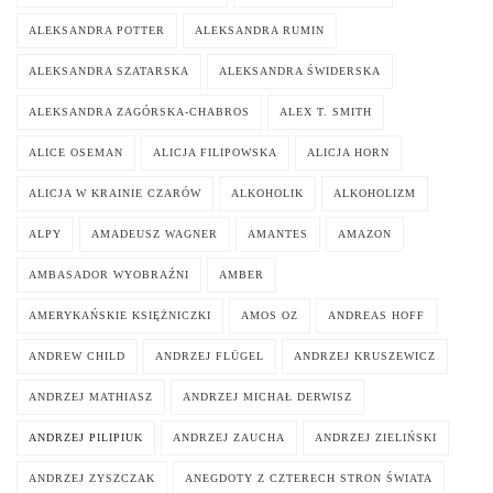
ALEKSANDRA POTTER
ALEKSANDRA RUMIN
ALEKSANDRA SZATARSKA
ALEKSANDRA ŚWIDERSKA
ALEKSANDRA ZAGÓRSKA-CHABROS
ALEX T. SMITH
ALICE OSEMAN
ALICJA FILIPOWSKA
ALICJA HORN
ALICJA W KRAINIE CZARÓW
ALKOHOLIK
ALKOHOLIZM
ALPY
AMADEUSZ WAGNER
AMANTES
AMAZON
AMBASADOR WYOBRAŹNI
AMBER
AMERYKAŃSKIE KSIĘŻNICZKI
AMOS OZ
ANDREAS HOFF
ANDREW CHILD
ANDRZEJ FLÜGEL
ANDRZEJ KRUSZEWICZ
ANDRZEJ MATHIASZ
ANDRZEJ MICHAŁ DERWISZ
ANDRZEJ PILIPIUK
ANDRZEJ ZAUCHA
ANDRZEJ ZIELIŃSKI
ANDRZEJ ZYSZCZAK
ANEGDOTY Z CZTERECH STRON ŚWIATA