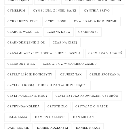
CYMELIUM
CYMELIUM: Z INNEJ BAJKI
CYNTHIA ERIVO
CYRKI BEZPŁATNE
CYRYL SONE
CYWILIZACJA KOMUNIZMU
CZARCIE WZGÓRZE
CZARNA KREW
CZARNOBYL
CZARNOKSIĘŻNIK Z OZ
CZAS NA CISZĘ
CZASAMI WSZYSCY ZDROWI LUDZIE KASZLĄ
CZEMU ZAPŁAKAŁEŚ
CZERWONY WILK
CZŁOWIEK Z WYSOKIEGO ZAMKU
CZTERY LIŚCIE KONICZYNY
CZUJESZ TAK
CZUŁE SPOTKANIA
CZYLI CO ROBIĄ STUDENCI ZA TWOJE PIENIĄDZE
CZYLI POKOLENIE MOCY
CZYLI SZTUKA PROWADZENIA SPORÓW
CZYRYNDA-KOLEDA
CZYSTE ZŁO
CZYTAJĄC O MATCE
DALAJLAMA
DAMIEN CALLIXTE
DAN MILLAN
DANI RODRIK
DANIEL KOZIARSKI
DANIEL KRAUS