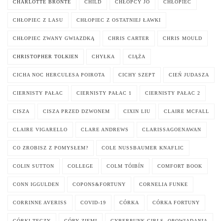
CHARLOTTE BRONTË
CHILD
CHŁOPCY JO
CHŁOPIEC
CHŁOPIEC Z LASU
CHŁOPIEC Z OSTATNIEJ ŁAWKI
CHŁOPIEC ZWANY GWIAZDKĄ
CHRIS CARTER
CHRIS MOULD
CHRISTOPHER TOLKIEN
CHYŁKA
CIĄŻA
CICHA NOC HERCULESA POIROTA
CICHY SZEPT
CIEŃ JUDASZA
CIERNISTY PAŁAC
CIERNISTY PAŁAC 1
CIERNISTY PAŁAC 2
CISZA
CISZA PRZED DZWONEM
CIXIN LIU
CLAIRE MCFALL
CLAIRE VIGARELLO
CLARE ANDREWS
CLARISSAGOENAWAN
CO ZROBISZ Z POMYSŁEM?
COLE NUSSBAUMER KNAFLIC
COLIN SUTTON
COLLEGE
COLM TÓIBÍN
COMFORT BOOK
CONN IGGULDEN
COPONS&FORTUNY
CORNELIA FUNKE
CORRINNE AVERISS
COVID-19
CÓRKA
CÓRKA FORTUNY
CÓRKI TĘCZY
CÓRY ZIEMI
CYBERPUNK GIRLS. OPOWIADANIA