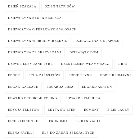
DZIEŃ SZAKALA
DZIEŃ TRYFIDÓW
DZIEWCZYNA KTÓRA KLASZCZE
DZIEWCZYNA O PERŁOWYCH WŁOSACH
DZIEWCZYNA W DRUGIM RZĘDZIE
DZIEWCZYNA Z NEAPOLU
DZIEWCZYNA ZE SKRZYPCAMI
DZIEWIĄTY DOM
DZIWNE LOSY JANE EYRE
DŻENTELMEN WŁAMYWACZ
E.RAJ
EBOOK
ECHA ZAŚWIATÓW
EDDIE FLYNN
EDDIE REDMAYNE
EDGAR WALLACE
EDUARDA LIMA
EDWARD ASHTON
EDWARD BROOKE-HITCHING
EDWARD STACHURA
EDYCJA TEKSTÓW
EDYTA ŚWIĘTEK
EGMONT
EILIS LACEY
EINE KLEINE TRUP
EKONOMIA
EKRANIZACJA
ELENA FAVILLI
ELF DO ZADAŃ SPECJALNYCH