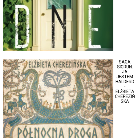
SAGA
SIGRUN.
JA
JESTEM
HALDERD
-
ELŻBIETA
CHEREZIŃ
SKA