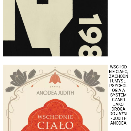
WSCHOD
NIE CIAŁO,
ZACHODN
I UMYSŁ.
PSYCHOL
OGIA A
SYSTEM
CZAKR
JAKO
DROGA
DO JAŹNI
- JUDITH
ANODEA