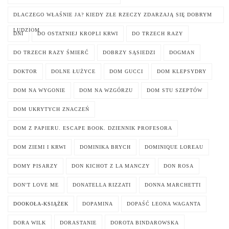
DLACZEGO WŁAŚNIE JA? KIEDY ZŁE RZECZY ZDARZAJĄ SIĘ DOBRYM
LUDZIOM
DNI
DO OSTATNIEJ KROPLI KRWI
DO TRZECH RAZY
DO TRZECH RAZY ŚMIERĆ
DOBRZY SĄSIEDZI
DOGMAN
DOKTOR
DOLNE ŁUŻYCE
DOM GUCCI
DOM KLEPSYDRY
DOM NA WYGONIE
DOM NA WZGÓRZU
DOM STU SZEPTÓW
DOM UKRYTYCH ZNACZEŃ
DOM Z PAPIERU. ESCAPE BOOK. DZIENNIK PROFESORA
DOM ZIEMI I KRWI
DOMINIKA BRYCH
DOMINIQUE LOREAU
DOMY PISARZY
DON KICHOT Z LA MANCZY
DON ROSA
DON'T LOVE ME
DONATELLA RIZZATI
DONNA MARCHETTI
DOOKOŁA-KSIĄŻEK
DOPAMINA
DOPAŚĆ LEONA WAGANTA
DORA WILK
DORASTANIE
DOROTA BINDAROWSKA