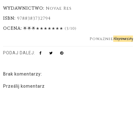
WYDAWNICTWO:
Novae Res
ISBN:
9788383732794
OCENA:
🌟🌟
🌟★★★
★
★
★
★ (3/10)
Niepoważny
Poważnie
PODAJ DALEJ:
Brak komentarzy:
Prześlij komentarz