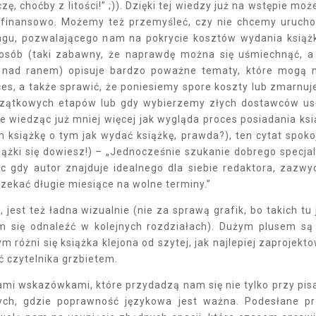
, choćby z litości!” ;)). Dzięki tej wiedzy już na wstępie mo
 finansowo. Możemy też przemyśleć, czy nie chcemy uruch
ingu, pozwalającego nam na pokrycie kosztów wydania książ
sób (taki zabawny, że naprawdę można się uśmiechnąć, a
 nad ranem) opisuje bardzo poważne tematy, które mogą
ces, a także sprawić, że poniesiemy spore koszty lub zmarnu
czątkowych etapów lub gdy wybierzemy złych dostawców us
e wiedząc już mniej więcej jak wygląda proces posiadania ksi
książkę o tym jak wydać książkę, prawda?), ten cytat spoko
siążki się dowiesz!) – „Jednocześnie szukanie dobrego specjal
 gdy autor znajduje idealnego dla siebie redaktora, zazwy
czekać długie miesiące na wolne terminy.”
jest też ładna wizualnie (nie za sprawą grafik, bo takich tu 
nam się odnaleźć w kolejnych rozdziałach). Dużym plusem są
 różni się książka klejona od szytej, jak najlepiej zaprojekt
ć czytelnika grzbietem.
 nami wskazówkami, które przydadzą nam się nie tylko przy pis
nnych, gdzie poprawność językowa jest ważna. Podesłane p