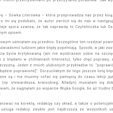
wę – Sówka Literówka – która przeprowadza nas przez ksią
o mi się podobało, że autor zwrócił się do nas w następu
tnieje spora szansa, że tak naprawdę to Czytelniczka lub O
wnym opisem.
owym uśmiałam się przednio. Szczególnie ten rozdział powi
uświadomić ludziom jakie błędy popełniają. Sposób, w jaki zos
cia bycia krytykowaną (ani nie wyobrażam sobie na szczę
 z błędami w otchłaniach Internetu), tylko chęć poprawy, 
szczyzną. Jeden z moich ulubionych przykładów to:
"poprawi
e będzie poprawione]"
. Dorzuciłabym do tego jeszcze listę bł
one są i nie musimy cofać się pamięcią do czasu lekcji ję
 (np. stewardessa, krwioobieg, Alladyn) musiałam się do
ywam, że sięgnęłam po wsparcie Wujka Google, bo aż trudno 
.
nować na korektę, redakcję czy skład, a także o potencjal
 usługa redakcji zwykle jest najdroższa ze wszystkich u