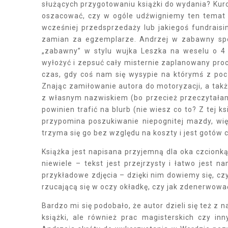
służących przygotowaniu książki do wydania? Kurczę
oszacować, czy w ogóle udźwigniemy ten temat
wcześniej przedsprzedaży lub jakiegoś fundrais
zamian za egzemplarze. Andrzej w zabawny spo
„zabawny” w stylu wujka Leszka na weselu o 4
wyłożyć i zepsuć cały misternie zaplanowany pro
czas, gdy coś nam się wysypie na którymś z po
Znając zamiłowanie autora do motoryzacji, a takż
z własnym nazwiskiem (bo przecież przeczytałam 
powinien trafić na blurb (nie wiesz co to? Z tej k
przypomina poszukiwanie niepognitej mazdy, więc
trzyma się go bez względu na koszty i jest gotów 
Książka jest napisana przyjemną dla oka czcionką, 
niewiele – tekst jest przejrzysty i łatwo jest 
przykładowe zdjęcia – dzięki nim dowiemy się, czym
rzucającą się w oczy okładkę, czy jak zdenerwowa
Bardzo mi się podobało, że autor dzieli się też z
książki, ale również prac magisterskich czy i