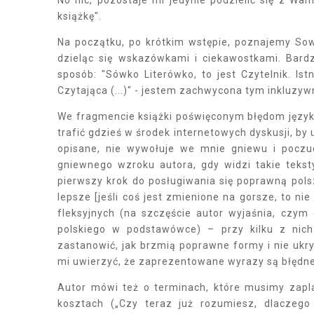
książkę".
Na początku, po krótkim wstępie, poznajemy So
dzieląc się wskazówkami i ciekawostkami. Bardz
sposób: "Sówko Literówko, to jest Czytelnik. Is
Czytająca (...)" - jestem zachwycona tym inkluzy
We fragmencie książki poświęconym błędom język
trafić gdzieś w środek internetowych dyskusji, by 
opisane, nie wywołuje we mnie gniewu i poczu
gniewnego wzroku autora, gdy widzi takie teksty
pierwszy krok do posługiwania się poprawną pol
lepsze [jeśli coś jest zmienione na gorsze, to ni
fleksyjnych (na szczęście autor wyjaśnia, czym 
polskiego w podstawówce) – przy kilku z nich
zastanowić, jak brzmią poprawne formy i nie ukr
mi uwierzyć, że zaprezentowane wyrazy są błędne
Autor mówi też o terminach, które musimy zapla
kosztach („Czy teraz już rozumiesz, dlaczego