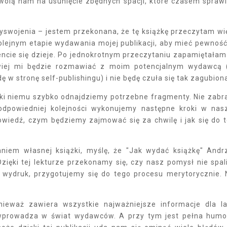
olą nam na usunięcie zbędnych spacji, które czasem sprawi
zyswojenia – jestem przekonana, że tę książkę przeczytam wi
olejnym etapie wydawania mojej publikacji, aby mieć pewność
cie się dzieje. Po jednokrotnym przeczytaniu zapamiętałam
wiej mi będzie rozmawiać z moim potencjalnym wydawcą 
 w stronę self-publishingu) i nie będę czuła się tak zagubion
ęki niemu szybko odnajdziemy potrzebne fragmenty. Nie zabr
odpowiedniej kolejności wykonujemy następne kroki w na
wiedź, czym będziemy zajmować się za chwilę i jak się do 
aniem własnej książki, myślę, że "Jak wydać książkę" Andr
zięki tej lekturze przekonamy się, czy nasz pomysł nie spal
 wydruk, przygotujemy się do tego procesu merytorycznie. 
.
ieważ zawiera wszystkie najważniejsze informacje dla la
 wprowadza w świat wydawców. A przy tym jest pełna humo