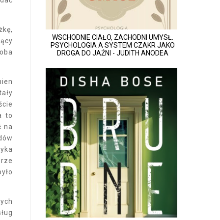
żkę,
WSCHODNIE CIAŁO, ZACHODNI UMYSŁ.
jący
PSYCHOLOGIA A SYSTEM CZAKR JAKO
soba
DROGA DO JAŹNI - JUDITH ANODEA
nien
tały
ście
a to
ć na
ędów
zyka
brze
było
nych
sług