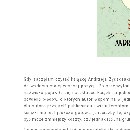
Gdy zaczęłam czytać książkę Andrzeja Zyszczaka
do wydania mojej własnej pozycji. Po przeczytani
nazwisko pojawiło się na okładce książki, a jedn
powielić błędów, o których autor wspomina w je
dla autora przy self-publishingu i wielu temato
książki nie jest jeszcze gotowa (chociażby to, c
być może zmniejszy koszty, czy jednak iść „na gru
No nic, pozostaje mi jedynie podzielić się z W