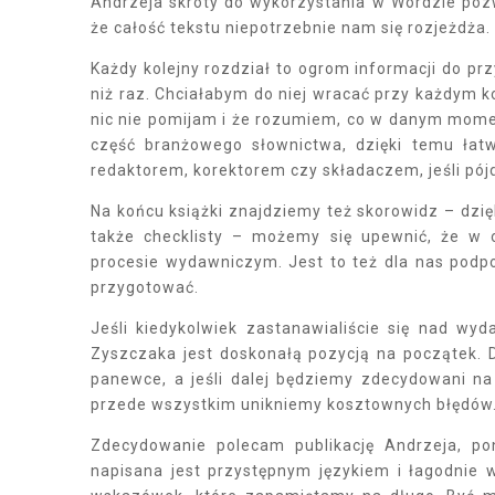
Andrzeja skróty do wykorzystania w Wordzie pozw
że całość tekstu niepotrzebnie nam się rozjeżdża.
Każdy kolejny rozdział to ogrom informacji do pr
niż raz. Chciałabym do niej wracać przy każdym k
nic nie pomijam i że rozumiem, co w danym momen
część branżowego słownictwa, dzięki temu łat
redaktorem, korektorem czy składaczem, jeśli pójdę
Na końcu książki znajdziemy też skorowidz – dzi
także checklisty – możemy się upewnić, że w 
procesie wydawniczym. Jest to też dla nas podpo
przygotować.
Jeśli kiedykolwiek zastanawialiście się nad wyd
Zyszczaka jest doskonałą pozycją na początek. D
panewce, a jeśli dalej będziemy zdecydowani na
przede wszystkim unikniemy kosztownych błędów
Zdecydowanie polecam publikację Andrzeja, pon
napisana jest przystępnym językiem i łagodnie