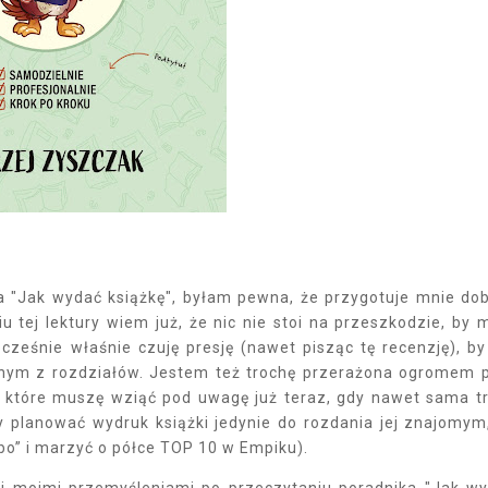
 "Jak wydać książkę",
byłam pewna, że przygotuje mnie do
u tej lektury wiem już, że nic nie stoi na przeszkodzie, by 
ocześnie właśnie czuję presję (nawet pisząc tę recenzję), by
dnym z rozdziałów. Jestem też trochę przerażona ogromem 
m, które muszę wziąć pod uwagę już teraz, gdy nawet sama t
zy planować wydruk książki jedynie do rozdania jej znajomym
bo” i marzyć o półce TOP 10 w Empiku).
ami moimi przemyśleniami po przeczytaniu poradnika "Jak w