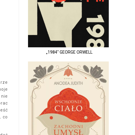
„1984" GEORGE ORWELL
brze
moje
 nie
prac
reść
, co
ydać