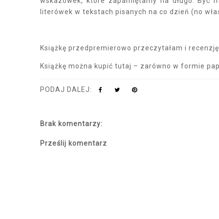
wskazówek, które zapamiętamy na długo. Być mo
literówek w tekstach pisanych na co dzień (no właśn
Książkę przedpremierowo przeczytałam i recenzję
Książkę można kupić tutaj – zarówno w formie pap
PODAJ DALEJ:
Brak komentarzy:
Prześlij komentarz