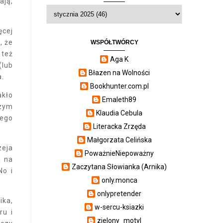
ają,
ęcej
, że
WSPÓŁTWÓRCY
 też
Aga K
(lub
Błazen na Wolności
a.
Bookhunter.com.pl
akło
Emaleth89
szym
Klaudia Cebula
tego
Literacka Zrzęda
Małgorzata Celińska
zeja
PoważnieNiepoważny
i na
Zaczytana Słowianka (Arnika)
No i
only.monca
onlypretender
ika,
w-sercu-ksiazki
ru i
zielony_motyl