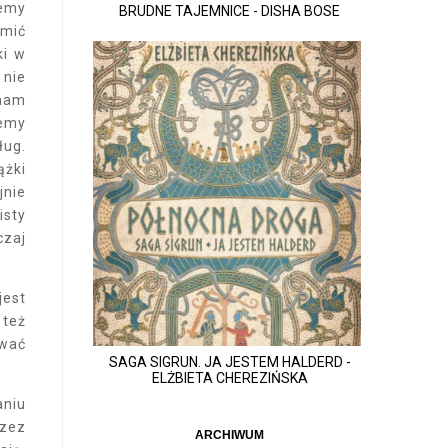
żemy
BRUDNE TAJEMNICE - DISHA BOSE
omić
ki w
 nie
 nam
jemy
ług.
ążki
jnie
isty
czaj
jest
 też
ować
SAGA SIGRUN. JA JESTEM HALDERD -
ELŻBIETA CHEREZIŃSKA
aniu
rzez
ARCHIWUM