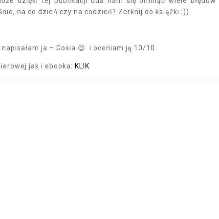
że dzięki tej publikacji uda nam się ominąć wiele błędów
ie, na co dzień czy na codzień? Zerknij do książki ;)).
 napisałam ja – Gosia
😉
i oceniam ją 10/10.
ierowej jak i ebooka:
KLIK