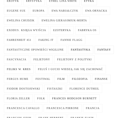
EROTYK
ERYSTYKA
ETHEL LINA WHITE
ETYKA
EUGENE SUE
EUROPA
EWA NABIAŁCZYK
EWA ORNACKA
EWELINA CHUDZIK
EWELINA GIERASIMIUK-MERTA
EXODUS. KSIĘGA WYJŚCIA
EZOTERYKA
FABRYKA OS
FAHRENHEIT 451
FAKING IT
FANNIE FLAGG
FANTASTYCZNE OPOWIEŚCI WIGILIJNE
FANTASTYKA
FANTASY
FASCYNACJA
FELIETONY
FELIETONY Z POLITYKI
FELIKS W. KRES
FELUŚ I GUCIO WIEDZĄ JAK SIĘ ZACHOWAĆ
FERGUS HUME
FESTIWAL
FILM
FILOZOFIA
FINANSE
FIODOR DOSTOJEWSKI
FISTASZKI
FLORENCE DUTHEIL
FLORIA ZELLER
FOLK
FRANCES HODGSON BURNETT
FRANCESCA CAVALLO
FRANCESCA PIRRONE
FRANCJA
FRANCOIS OZON
FRANK HERBERT
FRANKIE ELKIN