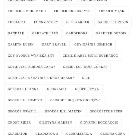
FREDERIC BRREMAUD
FREDERICK FORSYTH
FRYZJER MĘSKI
FUNDACJA
FUNNY STORY
G. T. KARBER
GABRIELLE ZEVIN
GANDALF
GARBATE LATO
GARDEROBA
GARDNER DOZOIS
GARETH RUBIN
GARY BRAVER
GDY GAŚNIE UŚMIECH
GDY SŁOŃCE WYPIEKA SNY
GDZIE DIABEŁ MÓWI DOBRANOC
GDZIE JEST KORONA CARA?
GDZIE JEST MOJA CÓRKA?
GDZIE JEST SKRZYNIA Z KARABINAMI?
GEJE
GENERAŁ I PANNA
GEOGRAFIA
GEOPOLITYKA
GEORGE A. ROMERO
GEORGE I BŁĘKITNY KSIĘŻYC
GEORGE ORWELL
GEORGE R.R. MARTIN
GEORGETTE HEYER
GHOST RIDER
GILOTYNA MARZEŃ
GIOVANNI BOCCACCIO
GLADIATOR
GLADIATOR 2
GLOBALIZACJA
GŁODNA GÓRA