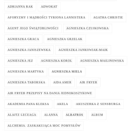
ADRIANNA RAK
ADWOKAT
AFORYZMY I MĄDROŚCI TYRIONA LANNISTERA
AGATHA CHRISTIE
AGENT JEGO ŚWIĄTOBLIWOŚCI
AGNIESZKA CZUJKOWSKA
AGNIESZKA GRACA
AGNIESZKA GRZELAK
AGNIESZKA JANISZEWSKA
AGNIESZKA JANKOWIAK-MAIK
AGNIESZKA JEZ
AGNIESZKA KOROL
AGNIESZKA MAILINOWSKA
AGNIESZKA MARTYKA
AGNIESZKA MIELA
AGNIESZKA TABORSKA
AIDA AMER
AIR FRYER
AIR FRYER PRZEPISY NA DANIA JEDNOKOSZYKOWE
AKADEMIA PANA KLEKSA
AKELA
AKUSZERKA Z SENSBURGA
ALAITZ LECEAGA
ALANNA
ALBATROS
ALBUM
ALCHEMIA. ZASKAKUJĄCA MOC POMYSŁÓW