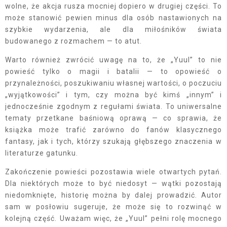
wolne, że akcja rusza mocniej dopiero w drugiej części. To
może stanowić pewien minus dla osób nastawionych na
szybkie wydarzenia, ale dla miłośników świata
budowanego z rozmachem — to atut.
Warto również zwrócić uwagę na to, że „Yuul” to nie
powieść tylko o magii i batalii — to opowieść o
przynależności, poszukiwaniu własnej wartości, o poczuciu
„wyjątkowości” i tym, czy można być kimś „innym” i
jednocześnie zgodnym z regułami świata. To uniwersalne
tematy przetkane baśniową oprawą — co sprawia, że
książka może trafić zarówno do fanów klasycznego
fantasy, jak i tych, którzy szukają głębszego znaczenia w
literaturze gatunku.
Zakończenie powieści pozostawia wiele otwartych pytań.
Dla niektórych może to być niedosyt — wątki pozostają
niedomknięte, historię można by dalej prowadzić. Autor
sam w posłowiu sugeruje, że może się to rozwinąć w
kolejną część. Uważam więc, że „Yuul” pełni rolę mocnego