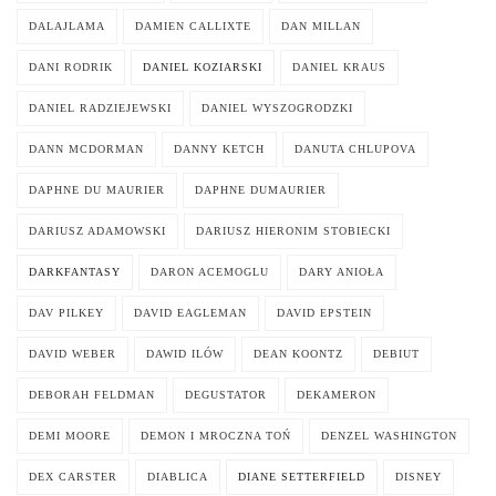
DALAJLAMA
DAMIEN CALLIXTE
DAN MILLAN
DANI RODRIK
DANIEL KOZIARSKI
DANIEL KRAUS
DANIEL RADZIEJEWSKI
DANIEL WYSZOGRODZKI
DANN MCDORMAN
DANNY KETCH
DANUTA CHLUPOVA
DAPHNE DU MAURIER
DAPHNE DUMAURIER
DARIUSZ ADAMOWSKI
DARIUSZ HIERONIM STOBIECKI
DARKFANTASY
DARON ACEMOGLU
DARY ANIOŁA
DAV PILKEY
DAVID EAGLEMAN
DAVID EPSTEIN
DAVID WEBER
DAWID ILÓW
DEAN KOONTZ
DEBIUT
DEBORAH FELDMAN
DEGUSTATOR
DEKAMERON
DEMI MOORE
DEMON I MROCZNA TOŃ
DENZEL WASHINGTON
DEX CARSTER
DIABLICA
DIANE SETTERFIELD
DISNEY