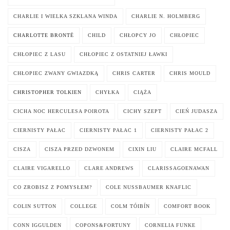
CHARLIE I WIELKA SZKLANA WINDA
CHARLIE N. HOLMBERG
CHARLOTTE BRONTË
CHILD
CHŁOPCY JO
CHŁOPIEC
CHŁOPIEC Z LASU
CHŁOPIEC Z OSTATNIEJ ŁAWKI
CHŁOPIEC ZWANY GWIAZDKĄ
CHRIS CARTER
CHRIS MOULD
CHRISTOPHER TOLKIEN
CHYŁKA
CIĄŻA
CICHA NOC HERCULESA POIROTA
CICHY SZEPT
CIEŃ JUDASZA
CIERNISTY PAŁAC
CIERNISTY PAŁAC 1
CIERNISTY PAŁAC 2
CISZA
CISZA PRZED DZWONEM
CIXIN LIU
CLAIRE MCFALL
CLAIRE VIGARELLO
CLARE ANDREWS
CLARISSAGOENAWAN
CO ZROBISZ Z POMYSŁEM?
COLE NUSSBAUMER KNAFLIC
COLIN SUTTON
COLLEGE
COLM TÓIBÍN
COMFORT BOOK
CONN IGGULDEN
COPONS&FORTUNY
CORNELIA FUNKE