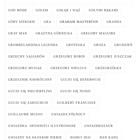
GOD MODE
GOLEM
GOŁĄB I WĄŻ
GOŁYMI RĘKAMI
GÓRY IZERSKIE
GRA
GRAHAM MASTERTON
GRANDA
GRAY MAN
GRAŻYNA GÓRNICKA
GREGORY MAGUIRE
GROMBELARDZKA LEGENDA
GROTESKA
GROZA
GRUDZIEŃ
GRZECHY SĄSIADÓW
GRZEGORZ BOBIN
GRZEGORZ JUSZCZAK
GRZEGORZ MUSIAŁ
GRZEGORZ WIELGUS
GRZEGRZÓŁKA
GRZESZNIK NAWRÓCONY
GUCIO SIĘ DENERWUJE
GUCIO SIĘ NIECIERPLIWI
GUCIO SIĘ NUDZI
GUCIO SIĘ ZAKOCHUJE
GUILBERT FRANCOISE
GUILLAUME MUSSO
GWIAZDA PÓŁNOCY
GWIAZDKA. OPOWIEŚCI ILUSTROWANE
GWIAZDKOZAUR
GWIAZDY NA WŁOSKIM NIEBIE
HAMUJ IDA!
HAN KANG