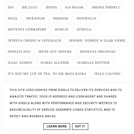
IDA
IDĘ LULU
IDIOTA
IGA MAJAK
IMIONA ŚMIERCI
INCEL
INFRÆNUM
INKBOOK
INSPIRACJA
INSTYTUT LITERATURY
INTRUZI
INTRYGA
INTRYGA CHODZI W SZPILKACH
INWARD. PODRÓŻ W GŁĄB SIEBIE
INWAZJA 2025
IRENE GUT OPDYKE
IRENEUSZ ORŁOWSKI
ISAAC ASIMOV
ISABEL ALLENDE
ISABELLE BOTTIER
IT'S NOT MY CUP OF TEA. TO NIE MOJA BAJKA
ITALO CALVINO
IVAN TAPIA
IVY FAIRBANKS
IWONA BOGUSZ
THIS SITE USES COOKIES FROM GOOGLE TO DELIVER ITS SERVICES AND TO
IWONA CHMIELEWSKA
IWONA MARZENA PAWŁOWSKA
ANALYZE TRAFFIC. YOUR IP ADDRESS AND USER-AGENT ARE SHARED
WITH GOOGLE ALONG WITH PERFORMANCE AND SECURITY METRICS TO
IZABELA SKRZYPIEC-DAGNAN
IZABELA ZAWIS
J.A. WHITE
ENSURE QUALITY OF SERVICE, GENERATE USAGE STATISTICS, AND TO
DETECT AND ADDRESS ABUSE.
J.R.R. TOLKIEN
JA
JA ANIELICA
JA DIABLICA
LEARN MORE
GOT IT
JA INKWIZYTOR
JA OCALONA
JA POTĘPIONA
JA ROBOT