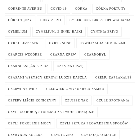
CORRINNE AVERISS
COVID-19
CÓRKA
CÓRKA FORTUNY
CÓRKI TĘCZY
CÓRY ZIEMI
CYBERPUNK GIRLS. OPOWIADANIA
CYMELIUM
CYMELIUM: Z INNEJ BAJKI
CYNTHIA ERIVO
CYRKI BEZPŁATNE
CYRYL SONE
CYWILIZACJA KOMUNIZMU
CZARCIE WZGÓRZE
CZARNA KREW
CZARNOBYL
CZARNOKSIĘŻNIK Z OZ
CZAS NA CISZĘ
CZASAMI WSZYSCY ZDROWI LUDZIE KASZLĄ
CZEMU ZAPŁAKAŁEŚ
CZERWONY WILK
CZŁOWIEK Z WYSOKIEGO ZAMKU
CZTERY LIŚCIE KONICZYNY
CZUJESZ TAK
CZUŁE SPOTKANIA
CZYLI CO ROBIĄ STUDENCI ZA TWOJE PIENIĄDZE
CZYLI POKOLENIE MOCY
CZYLI SZTUKA PROWADZENIA SPORÓW
CZYRYNDA-KOLEDA
CZYSTE ZŁO
CZYTAJĄC O MATCE