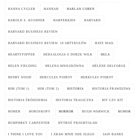
HANNA CYGLER
HANNAH
HARLAN COBEN
HAROLD S. KUSHNER
HARPERKIDS
HARVARD
HARVARD BUSINESS REVIEW
HARVARD BUSINESS REVIEW. 10 ARTYKUŁÓW
HATE MAIL
HEARTSTOPPER
HEKSALOGIA O DORZE WILK
HELA
HELEN FIELDING
HELENA MNISZKÓWNA
HÉLÈNE DELFORGE
HENRY WOOD
HERCULES POIROT
HERKULES POIROT
HIM (TOM 1)
HIM (TOM 2)
HISTORIA
HISTORIA PRAWDZIWA
HISTORIA ŚRÓDZIEMIA
HISTORIA TRAGICZNA
HIT CZU KIT
HOMER
HOROSKOPY
HORROR
HUGH WARWICK
HUMOR
HUMPHREY CARPENTER
HYTROŚ PRZEMYSŁAW
I THINK I LOVE YOU
I ZBAW MNIE ODE ZŁEGO
IAIN BANKS