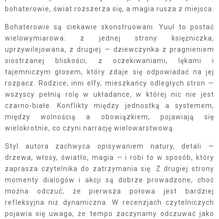
bohaterowie, świat rozszerza się, a magia rusza z miejsca.
Bohaterowie są ciekawie skonstruowani. Yuul to postać
wielowymiarowa: z jednej strony księżniczka,
uprzywilejowana, z drugiej — dziewczynka z pragnieniem
siostrzanej bliskości, z oczekiwaniami, lękami i
tajemniczym głosem, który zdaje się odpowiadać na jej
rozpacz. Rodzice, inni elfy, mieszkańcy odległych stron —
wszyscy pełnią rolę w układance, w której nic nie jest
czarno-białe. Konflikty między jednostką a systemem,
między wolnością a obowiązkiem, pojawiają się
wielokrotnie, co czyni narrację wielowarstwową.
Styl autora zachwyca opisywaniem natury, detali —
drzewa, włosy, światło, magia — i robi to w sposób, który
zaprasza czytelnika do zatrzymania się. Z drugiej strony
momenty dialogów i akcji są dobrze prowadzone, choć
można odczuć, że pierwsza połowa jest bardziej
refleksyjna niż dynamiczna. W recenzjach czytelniczych
pojawia się uwaga, że tempo zaczynamy odczuwać jako