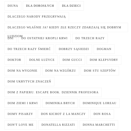
DIUNA
DLA DOROSŁYCH
DLA DZIECI
DLACZEGO NARODY PRZEGRYWAJĄ
DLACZEGO WŁAŚNIE JA? KIEDY ZŁE RZECZY ZDARZAJĄ SIĘ DOBRYM
LUDZIOM
DNI
DO OSTATNIEJ KROPLI KRWI
DO TRZECH RAZY
DO TRZECH RAZY ŚMIERĆ
DOBRZY SĄSIEDZI
DOGMAN
DOKTOR
DOLNE ŁUŻYCE
DOM GUCCI
DOM KLEPSYDRY
DOM NA WYGONIE
DOM NA WZGÓRZU
DOM STU SZEPTÓW
DOM UKRYTYCH ZNACZEŃ
DOM Z PAPIERU. ESCAPE BOOK. DZIENNIK PROFESORA
DOM ZIEMI I KRWI
DOMINIKA BRYCH
DOMINIQUE LOREAU
DOMY PISARZY
DON KICHOT Z LA MANCZY
DON ROSA
DON'T LOVE ME
DONATELLA RIZZATI
DONNA MARCHETTI