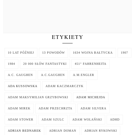
ETYKIETY
10 LAT PÓŹNIEJ
13 POWODÓW
1634 WOJNA BAŁTYCKA
1907
1984
20 000 SŁÓW FANTASTYKI
451° FAHRENHEITA
A.C. GAUGHEN
A.C.GAUGHEN
A.M.ENGLER
ADA KUSSOWSKA
ADAM KACZMARCZYK
ADAM MAKSYMILIAN GRZYBOWSKI
ADAM MICHEJDA
ADAM MIREK
ADAM PRZECHRZTA
ADAM SILVERA
ADAM STOWER
ADAM SZULC
ADAM WOLAŃSKI
ADHD
ADRIAN BEDNAREK
ADRIAN DOMAN
ADRIAN RYKOWSKI