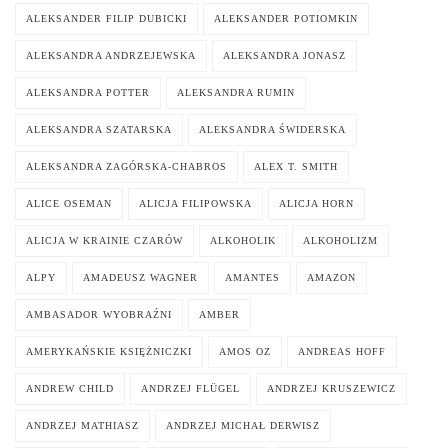
ALEKSANDER FILIP DUBICKI
ALEKSANDER POTIOMKIN
ALEKSANDRA ANDRZEJEWSKA
ALEKSANDRA JONASZ
ALEKSANDRA POTTER
ALEKSANDRA RUMIN
ALEKSANDRA SZATARSKA
ALEKSANDRA ŚWIDERSKA
ALEKSANDRA ZAGÓRSKA-CHABROS
ALEX T. SMITH
ALICE OSEMAN
ALICJA FILIPOWSKA
ALICJA HORN
ALICJA W KRAINIE CZARÓW
ALKOHOLIK
ALKOHOLIZM
ALPY
AMADEUSZ WAGNER
AMANTES
AMAZON
AMBASADOR WYOBRAŹNI
AMBER
AMERYKAŃSKIE KSIĘŻNICZKI
AMOS OZ
ANDREAS HOFF
ANDREW CHILD
ANDRZEJ FLÜGEL
ANDRZEJ KRUSZEWICZ
ANDRZEJ MATHIASZ
ANDRZEJ MICHAŁ DERWISZ