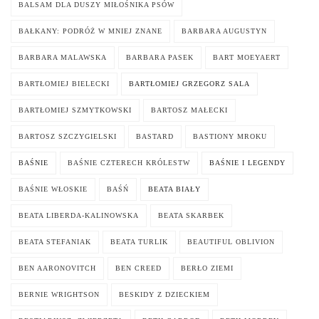
BALSAM DLA DUSZY MIŁOŚNIKA PSÓW
BAŁKANY: PODRÓŻ W MNIEJ ZNANE
BARBARA AUGUSTYN
BARBARA MALAWSKA
BARBARA PASEK
BART MOEYAERT
BARTŁOMIEJ BIELECKI
BARTŁOMIEJ GRZEGORZ SALA
BARTŁOMIEJ SZMYTKOWSKI
BARTOSZ MAŁECKI
BARTOSZ SZCZYGIELSKI
BASTARD
BASTIONY MROKU
BAŚNIE
BAŚNIE CZTERECH KRÓLESTW
BAŚNIE I LEGENDY
BAŚNIE WŁOSKIE
BAŚŃ
BEATA BIAŁY
BEATA LIBERDA-KALINOWSKA
BEATA SKARBEK
BEATA STEFANIAK
BEATA TURLIK
BEAUTIFUL OBLIVION
BEN AARONOVITCH
BEN CREED
BERŁO ZIEMI
BERNIE WRIGHTSON
BESKIDY Z DZIECKIEM