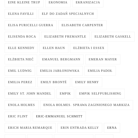
EINE KLEINE TRUP
EKONOMIA
EKRANIZACJA
ELENA FAVILLI
ELF DO ZADAŃ SPECJALNYCH
ELISA PURICELLI GUERRA
ELISABETH CARPENTER
ELISENDA ROCA
ELIZABETH FREMANTLE
ELIZABETH GASKELL
ELLE KENNEDY
ELLEN HAUN
ELŻBIETA I ESSEX
ELŻBIETA NIEĆ
EMANUEL BERGMANN
EMERAN MAYER
EMIL LUDWIG
EMILIA JABŁONOWSKA
EMILIA PADOŁ
EMILIA PEREZ
EMILY BRONTË
EMILY HENRY
EMILY ST. JOHN MANDEL
EMPIK
EMPIK SELFPUBLISHING
ENOLA HOLMES
ENOLA HOLMES. SPRAWA ZAGINIONEGO MARKIZA
ERIC FLINT
ERIC-EMMANUEL SCHMITT
ERICH MARIA REMARQUE
ERIN ENTRADA KELLY
ERNA