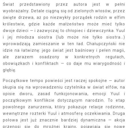
Świat przedstawiony przez autora jest w pełni
wyobrażalny. Detale ciągną się od zielonych włosów, przez
święte drzewa, aż po niezwykły porządek rodzin w elfim
królestwie, gdzie każde małżeństwo może mieć tylko
dwoje dzieci — i zazwyczaj to chłopiec i dziewczynka. Yuul
i jej młodsza siostra (lub może nie tylko siostra…)
wprowadzają zamieszanie w ten ład. Chałupczyński nie
idzie na łatwiznę: jego świat jest baśniowy i pełen magii,
ale zarazem osadzony w konkretnych regułach,
obowiązkach i konfliktach — co daje mu wiarygodność i
głębię.
Początkowe tempo powieści jest raczej spokojne — autor
skupia się na wprowadzeniu czytelnika w świat elfów, na
opisie dworu, zasad funkcjonowania, emocji Yuul i
początkowym konflikcie dotyczącym narodzin. To etap
powolnego zanurzenia, który pokazuje relacje rodzinne,
wewnętrzne rozterki Yuul i atmosferę oczekiwania. Druga
połowa jest już znacznie bardziej dynamiczna — akcja
przenosi się do mroźnej krainy, pojawiają się nowe