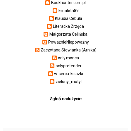
Bookhunter.com.pl
Emaleth89
Klaudia Cebula
Literacka Zrzęda
Małgorzata Celińska
PoważnieNiepoważny
Zaczytana Słowianka (Arnika)
only.monca
onlypretender
w-sercu-ksiazki
zielony_motyl
Zgłoś nadużycie