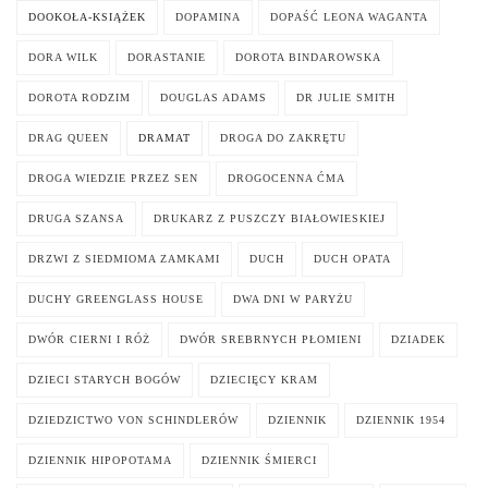
DOOKOŁA-KSIĄŻEK
DOPAMINA
DOPAŚĆ LEONA WAGANTA
DORA WILK
DORASTANIE
DOROTA BINDAROWSKA
DOROTA RODZIM
DOUGLAS ADAMS
DR JULIE SMITH
DRAG QUEEN
DRAMAT
DROGA DO ZAKRĘTU
DROGA WIEDZIE PRZEZ SEN
DROGOCENNA ĆMA
DRUGA SZANSA
DRUKARZ Z PUSZCZY BIAŁOWIESKIEJ
DRZWI Z SIEDMIOMA ZAMKAMI
DUCH
DUCH OPATA
DUCHY GREENGLASS HOUSE
DWA DNI W PARYŻU
DWÓR CIERNI I RÓŻ
DWÓR SREBRNYCH PŁOMIENI
DZIADEK
DZIECI STARYCH BOGÓW
DZIECIĘCY KRAM
DZIEDZICTWO VON SCHINDLERÓW
DZIENNIK
DZIENNIK 1954
DZIENNIK HIPOPOTAMA
DZIENNIK ŚMIERCI