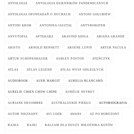
ANTOLOGIA
ANTOLOGIA DZIENNIKÓW PANDEMICZNYCH
ANTOLOGIA OPOWIADAŃ O DUCHACH
ANTONI GOŁUBIEW
ANTONI KROH
ANTONINA JASZTAL
ANTYBOHATER
ANYUTOPIA
APTEKARZ
ARAVIND ADIGA
ARIANA GRANDE
ARISTO
ARNOLD BENNETT
ARSENE LUPIN
ARTUR PACUŁA
ARTUR SCHOPENHAUER
ASHLEY POSTON
ATEŃCZYK
ATLAS
ATLAS LEGEND
ATLAS WYSP ODLEGŁYCH
AUDIOBOOK
AUER MARGIT
AURELIA BLANCARD
AURELIE CHIEN CHOW CHINE
AURÉLIE NEYRET
AURIANE DESOMBRE
AUSTRALIJSKIE PIEKŁO
AUTOBIOGRAFIA
AUTOR NIEZNANY
AVI LOEB
AWANS
AŻ PO HORYZONT
BAJKA
BAJKI
BALSAM DLA DUSZY MIŁOŚNIKA KOTÓW