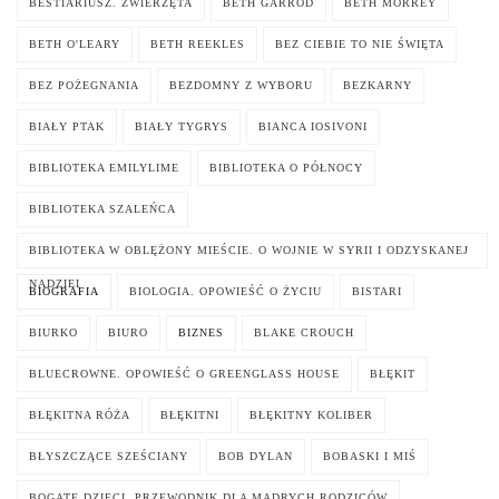
BESTIARIUSZ. ZWIERZĘTA
BETH GARROD
BETH MORREY
BETH O'LEARY
BETH REEKLES
BEZ CIEBIE TO NIE ŚWIĘTA
BEZ POŻEGNANIA
BEZDOMNY Z WYBORU
BEZKARNY
BIAŁY PTAK
BIAŁY TYGRYS
BIANCA IOSIVONI
BIBLIOTEKA EMILYLIME
BIBLIOTEKA O PÓŁNOCY
BIBLIOTEKA SZALEŃCA
BIBLIOTEKA W OBLĘŻONY MIEŚCIE. O WOJNIE W SYRII I ODZYSKANEJ
NADZIEI
BIOGRAFIA
BIOLOGIA. OPOWIEŚĆ O ŻYCIU
BISTARI
BIURKO
BIURO
BIZNES
BLAKE CROUCH
BLUECROWNE. OPOWIEŚĆ O GREENGLASS HOUSE
BŁĘKIT
BŁĘKITNA RÓŻA
BŁĘKITNI
BŁĘKITNY KOLIBER
BŁYSZCZĄCE SZEŚCIANY
BOB DYLAN
BOBASKI I MIŚ
BOGATE DZIECI. PRZEWODNIK DLA MĄDRYCH RODZICÓW