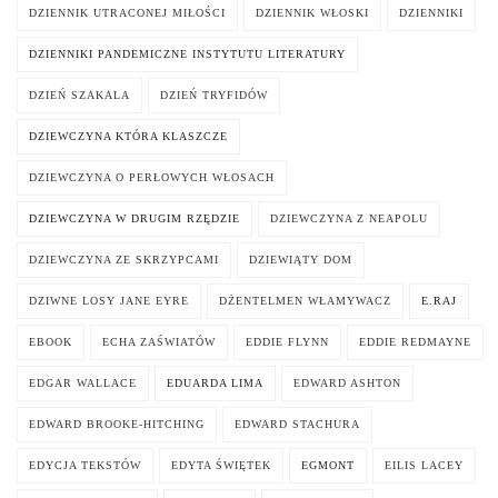
DZIENNIK UTRACONEJ MIŁOŚCI
DZIENNIK WŁOSKI
DZIENNIKI
DZIENNIKI PANDEMICZNE INSTYTUTU LITERATURY
DZIEŃ SZAKALA
DZIEŃ TRYFIDÓW
DZIEWCZYNA KTÓRA KLASZCZE
DZIEWCZYNA O PERŁOWYCH WŁOSACH
DZIEWCZYNA W DRUGIM RZĘDZIE
DZIEWCZYNA Z NEAPOLU
DZIEWCZYNA ZE SKRZYPCAMI
DZIEWIĄTY DOM
DZIWNE LOSY JANE EYRE
DŻENTELMEN WŁAMYWACZ
E.RAJ
EBOOK
ECHA ZAŚWIATÓW
EDDIE FLYNN
EDDIE REDMAYNE
EDGAR WALLACE
EDUARDA LIMA
EDWARD ASHTON
EDWARD BROOKE-HITCHING
EDWARD STACHURA
EDYCJA TEKSTÓW
EDYTA ŚWIĘTEK
EGMONT
EILIS LACEY