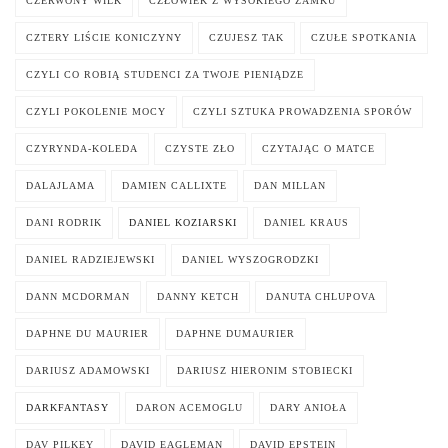
CZERWONY WILK
CZŁOWIEK Z WYSOKIEGO ZAMKU
CZTERY LIŚCIE KONICZYNY
CZUJESZ TAK
CZUŁE SPOTKANIA
CZYLI CO ROBIĄ STUDENCI ZA TWOJE PIENIĄDZE
CZYLI POKOLENIE MOCY
CZYLI SZTUKA PROWADZENIA SPORÓW
CZYRYNDA-KOLEDA
CZYSTE ZŁO
CZYTAJĄC O MATCE
DALAJLAMA
DAMIEN CALLIXTE
DAN MILLAN
DANI RODRIK
DANIEL KOZIARSKI
DANIEL KRAUS
DANIEL RADZIEJEWSKI
DANIEL WYSZOGRODZKI
DANN MCDORMAN
DANNY KETCH
DANUTA CHLUPOVA
DAPHNE DU MAURIER
DAPHNE DUMAURIER
DARIUSZ ADAMOWSKI
DARIUSZ HIERONIM STOBIECKI
DARKFANTASY
DARON ACEMOGLU
DARY ANIOŁA
DAV PILKEY
DAVID EAGLEMAN
DAVID EPSTEIN