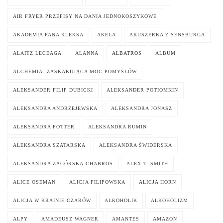
AIR FRYER PRZEPISY NA DANIA JEDNOKOSZYKOWE
AKADEMIA PANA KLEKSA
AKELA
AKUSZERKA Z SENSBURGA
ALAITZ LECEAGA
ALANNA
ALBATROS
ALBUM
ALCHEMIA. ZASKAKUJĄCA MOC POMYSŁÓW
ALEKSANDER FILIP DUBICKI
ALEKSANDER POTIOMKIN
ALEKSANDRA ANDRZEJEWSKA
ALEKSANDRA JONASZ
ALEKSANDRA POTTER
ALEKSANDRA RUMIN
ALEKSANDRA SZATARSKA
ALEKSANDRA ŚWIDERSKA
ALEKSANDRA ZAGÓRSKA-CHABROS
ALEX T. SMITH
ALICE OSEMAN
ALICJA FILIPOWSKA
ALICJA HORN
ALICJA W KRAINIE CZARÓW
ALKOHOLIK
ALKOHOLIZM
ALPY
AMADEUSZ WAGNER
AMANTES
AMAZON