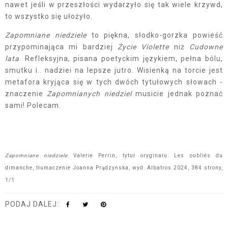
nawet jeśli w przeszłości wydarzyło się tak wiele krzywd,
to wszystko się ułożyło.
Zapomniane niedziele
to piękna, słodko-gorzka powieść
przypominająca mi bardziej
Życie Violette
niż
Cudowne
lata
. Refleksyjna, pisana poetyckim językiem, pełna bólu,
smutku i.. nadziei na lepsze jutro. Wisienką na torcie jest
metafora kryjąca się w tych dwóch tytułowych słowach -
znaczenie
Zapomnianych niedziel
musicie jednak poznać
sami! Polecam.
Zapomniane niedziele
Valerie Perrin, tytuł oryginału: Les oubliés du
dimanche, tłumaczenie Joanna Prądzyńska, wyd. Albatros 2024, 384 strony,
1/1
PODAJ DALEJ: