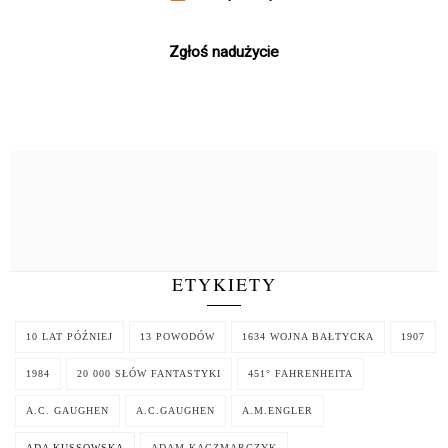
Zgłoś nadużycie
ETYKIETY
10 LAT PÓŹNIEJ
13 POWODÓW
1634 WOJNA BAŁTYCKA
1907
1984
20 000 SŁÓW FANTASTYKI
451° FAHRENHEITA
A.C. GAUGHEN
A.C.GAUGHEN
A.M.ENGLER
ADA KUSSOWSKA
ADAM KACZMARCZYK