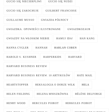
GUCIO SIĘ NIECIERPLIWI
GUCIO SIĘ NUDZI
GUCIO SIĘ ZAKOCHUJE
GUILBERT FRANCOISE
GUILLAUME MUSSO
GWIAZDA PÓŁNOCY
GWIAZDKA. OPOWIEŚCI ILUSTROWANE
GWIAZDKOZAUR
GWIAZDY NA WŁOSKIM NIEBIE
HAMUJ IDA!
HAN KANG
HANNA CYGLER
HANNAH
HARLAN COBEN
HAROLD S. KUSHNER
HARPERKIDS
HARVARD
HARVARD BUSINESS REVIEW
HARVARD BUSINESS REVIEW. 10 ARTYKUŁÓW
HATE MAIL
HEARTSTOPPER
HEKSALOGIA O DORZE WILK
HELA
HELEN FIELDING
HELENA MNISZKÓWNA
HÉLÈNE DELFORGE
HENRY WOOD
HERCULES POIROT
HERKULES POIROT