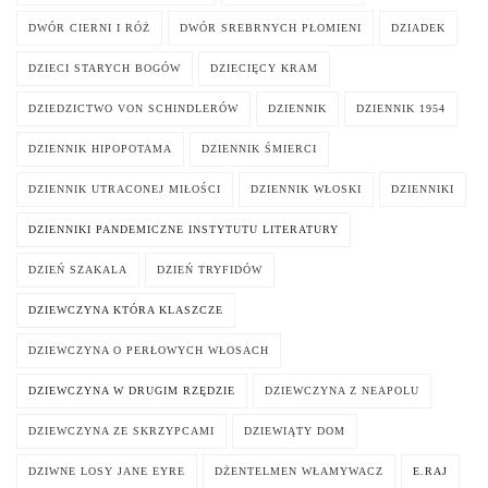
DWÓR CIERNI I RÓŻ
DWÓR SREBRNYCH PŁOMIENI
DZIADEK
DZIECI STARYCH BOGÓW
DZIECIĘCY KRAM
DZIEDZICTWO VON SCHINDLERÓW
DZIENNIK
DZIENNIK 1954
DZIENNIK HIPOPOTAMA
DZIENNIK ŚMIERCI
DZIENNIK UTRACONEJ MIŁOŚCI
DZIENNIK WŁOSKI
DZIENNIKI
DZIENNIKI PANDEMICZNE INSTYTUTU LITERATURY
DZIEŃ SZAKALA
DZIEŃ TRYFIDÓW
DZIEWCZYNA KTÓRA KLASZCZE
DZIEWCZYNA O PERŁOWYCH WŁOSACH
DZIEWCZYNA W DRUGIM RZĘDZIE
DZIEWCZYNA Z NEAPOLU
DZIEWCZYNA ZE SKRZYPCAMI
DZIEWIĄTY DOM
DZIWNE LOSY JANE EYRE
DŻENTELMEN WŁAMYWACZ
E.RAJ