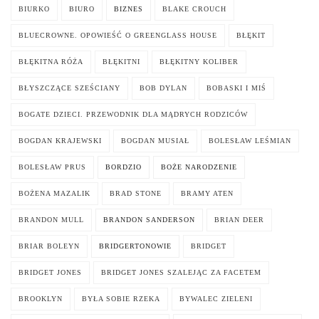
BIURKO
BIURO
BIZNES
BLAKE CROUCH
BLUECROWNE. OPOWIEŚĆ O GREENGLASS HOUSE
BŁĘKIT
BŁĘKITNA RÓŻA
BŁĘKITNI
BŁĘKITNY KOLIBER
BŁYSZCZĄCE SZEŚCIANY
BOB DYLAN
BOBASKI I MIŚ
BOGATE DZIECI. PRZEWODNIK DLA MĄDRYCH RODZICÓW
BOGDAN KRAJEWSKI
BOGDAN MUSIAŁ
BOLESŁAW LEŚMIAN
BOLESŁAW PRUS
BORDZIO
BOŻE NARODZENIE
BOŻENA MAZALIK
BRAD STONE
BRAMY ATEN
BRANDON MULL
BRANDON SANDERSON
BRIAN DEER
BRIAR BOLEYN
BRIDGERTONOWIE
BRIDGET
BRIDGET JONES
BRIDGET JONES SZALEJĄC ZA FACETEM
BROOKLYN
BYŁA SOBIE RZEKA
BYWALEC ZIELENI