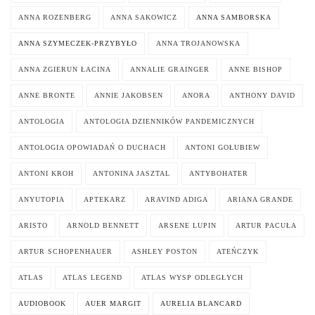
ANNA ROZENBERG
ANNA SAKOWICZ
ANNA SAMBORSKA
ANNA SZYMECZEK-PRZYBYŁO
ANNA TROJANOWSKA
ANNA ZGIERUN ŁACINA
ANNALIE GRAINGER
ANNE BISHOP
ANNE BRONTE
ANNIE JAKOBSEN
ANORA
ANTHONY DAVID
ANTOLOGIA
ANTOLOGIA DZIENNIKÓW PANDEMICZNYCH
ANTOLOGIA OPOWIADAŃ O DUCHACH
ANTONI GOŁUBIEW
ANTONI KROH
ANTONINA JASZTAL
ANTYBOHATER
ANYUTOPIA
APTEKARZ
ARAVIND ADIGA
ARIANA GRANDE
ARISTO
ARNOLD BENNETT
ARSENE LUPIN
ARTUR PACUŁA
ARTUR SCHOPENHAUER
ASHLEY POSTON
ATEŃCZYK
ATLAS
ATLAS LEGEND
ATLAS WYSP ODLEGŁYCH
AUDIOBOOK
AUER MARGIT
AURELIA BLANCARD