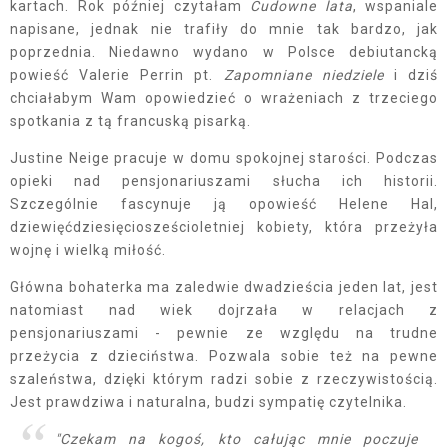
kartach. Rok później czytałam
Cudowne lata
, wspaniale
napisane, jednak nie trafiły do mnie tak bardzo, jak
poprzednia. Niedawno wydano w Polsce debiutancką
powieść Valerie Perrin pt.
Zapomniane niedziele
i dziś
chciałabym Wam opowiedzieć o wrażeniach z trzeciego
spotkania z tą francuską pisarką.
Justine Neige pracuje w domu spokojnej starości. Podczas
opieki nad pensjonariuszami słucha ich historii.
Szczególnie fascynuje ją opowieść Helene Hal,
dziewięćdziesięciosześcioletniej kobiety, która przeżyła
wojnę i wielką miłość.
Główna bohaterka ma zaledwie dwadzieścia jeden lat, jest
natomiast nad wiek dojrzała w relacjach z
pensjonariuszami - pewnie ze względu na trudne
przeżycia z dzieciństwa. Pozwala sobie też na pewne
szaleństwa, dzięki którym radzi sobie z rzeczywistością.
Jest prawdziwa i naturalna, budzi sympatię czytelnika.
"Czekam na kogoś, kto całując mnie poczuje