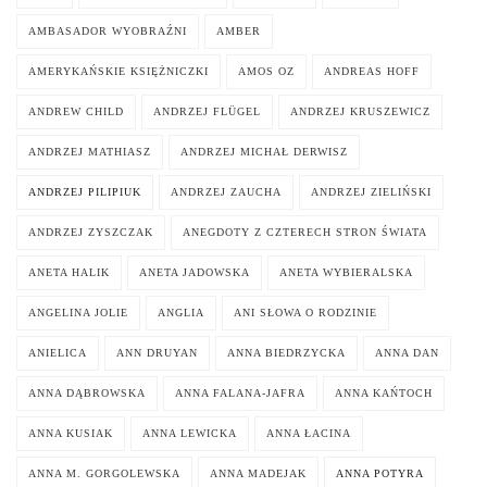
AMBASADOR WYOBRAŹNI
AMBER
AMERYKAŃSKIE KSIĘŻNICZKI
AMOS OZ
ANDREAS HOFF
ANDREW CHILD
ANDRZEJ FLÜGEL
ANDRZEJ KRUSZEWICZ
ANDRZEJ MATHIASZ
ANDRZEJ MICHAŁ DERWISZ
ANDRZEJ PILIPIUK
ANDRZEJ ZAUCHA
ANDRZEJ ZIELIŃSKI
ANDRZEJ ZYSZCZAK
ANEGDOTY Z CZTERECH STRON ŚWIATA
ANETA HALIK
ANETA JADOWSKA
ANETA WYBIERALSKA
ANGELINA JOLIE
ANGLIA
ANI SŁOWA O RODZINIE
ANIELICA
ANN DRUYAN
ANNA BIEDRZYCKA
ANNA DAN
ANNA DĄBROWSKA
ANNA FALANA-JAFRA
ANNA KAŃTOCH
ANNA KUSIAK
ANNA LEWICKA
ANNA ŁACINA
ANNA M. GORGOLEWSKA
ANNA MADEJAK
ANNA POTYRA