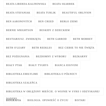
BEATA LIBERDA-KALINOWSKA
BEATA SKARBEK
BEATA STEFANIAK
BEATA TURLIK
BEAUTIFUL OBLIVION
BEN AARONOVITCH
BEN CREED
BERŁO ZIEMI
BERNIE WRIGHTSON
BESKIDY Z DZIECKIEM
BESTIARIUSZ. ZWIERZĘTA
BETH GARROD
BETH MORREY
BETH O'LEARY
BETH REEKLES
BEZ CIEBIE TO NIE ŚWIĘTA
BEZ POŻEGNANIA
BEZDOMNY Z WYBORU
BEZKARNY
BIAŁY PTAK
BIAŁY TYGRYS
BIANCA IOSIVONI
BIBLIOTEKA EMILYLIME
BIBLIOTEKA O PÓŁNOCY
BIBLIOTEKA SZALEŃCA
BIBLIOTEKA W OBLĘŻONY MIEŚCIE. O WOJNIE W SYRII I ODZYSKANEJ
NADZIEI
BIOGRAFIA
BIOLOGIA. OPOWIEŚĆ O ŻYCIU
BISTARI