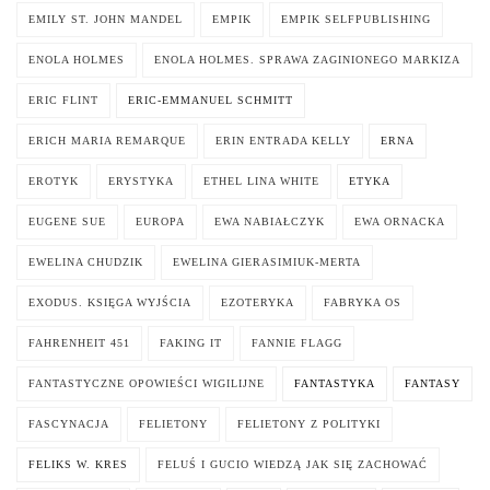
EMILY ST. JOHN MANDEL
EMPIK
EMPIK SELFPUBLISHING
ENOLA HOLMES
ENOLA HOLMES. SPRAWA ZAGINIONEGO MARKIZA
ERIC FLINT
ERIC-EMMANUEL SCHMITT
ERICH MARIA REMARQUE
ERIN ENTRADA KELLY
ERNA
EROTYK
ERYSTYKA
ETHEL LINA WHITE
ETYKA
EUGENE SUE
EUROPA
EWA NABIAŁCZYK
EWA ORNACKA
EWELINA CHUDZIK
EWELINA GIERASIMIUK-MERTA
EXODUS. KSIĘGA WYJŚCIA
EZOTERYKA
FABRYKA OS
FAHRENHEIT 451
FAKING IT
FANNIE FLAGG
FANTASTYCZNE OPOWIEŚCI WIGILIJNE
FANTASTYKA
FANTASY
FASCYNACJA
FELIETONY
FELIETONY Z POLITYKI
FELIKS W. KRES
FELUŚ I GUCIO WIEDZĄ JAK SIĘ ZACHOWAĆ