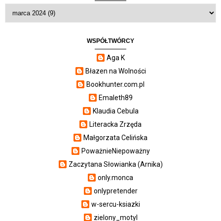
WSPÓŁTWÓRCY
Aga K
Błazen na Wolności
Bookhunter.com.pl
Emaleth89
Klaudia Cebula
Literacka Zrzęda
Małgorzata Celińska
PoważnieNiepoważny
Zaczytana Słowianka (Arnika)
only.monca
onlypretender
w-sercu-ksiazki
zielony_motyl