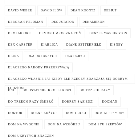
DAVID WEBER
DAWID ILÓW
DEAN KOONTZ
DEBIUT
DEBORAH FELDMAN
DEGUSTATOR
DEKAMERON
DEMI MOORE
DEMON I MROCZNA TOŃ
DENZEL WASHINGTON
DEX CARSTER
DIABLICA
DIANE SETTERFIELD
DISNEY
DIUNA
DLA DOROSŁYCH
DLA DZIECI
DLACZEGO NARODY PRZEGRYWAJĄ
DLACZEGO WŁAŚNIE JA? KIEDY ZŁE RZECZY ZDARZAJĄ SIĘ DOBRYM
LUDZIOM
DNI
DO OSTATNIEJ KROPLI KRWI
DO TRZECH RAZY
DO TRZECH RAZY ŚMIERĆ
DOBRZY SĄSIEDZI
DOGMAN
DOKTOR
DOLNE ŁUŻYCE
DOM GUCCI
DOM KLEPSYDRY
DOM NA WYGONIE
DOM NA WZGÓRZU
DOM STU SZEPTÓW
DOM UKRYTYCH ZNACZEŃ