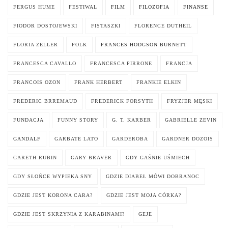
FERGUS HUME
FESTIWAL
FILM
FILOZOFIA
FINANSE
FIODOR DOSTOJEWSKI
FISTASZKI
FLORENCE DUTHEIL
FLORIA ZELLER
FOLK
FRANCES HODGSON BURNETT
FRANCESCA CAVALLO
FRANCESCA PIRRONE
FRANCJA
FRANCOIS OZON
FRANK HERBERT
FRANKIE ELKIN
FREDERIC BRREMAUD
FREDERICK FORSYTH
FRYZJER MĘSKI
FUNDACJA
FUNNY STORY
G. T. KARBER
GABRIELLE ZEVIN
GANDALF
GARBATE LATO
GARDEROBA
GARDNER DOZOIS
GARETH RUBIN
GARY BRAVER
GDY GAŚNIE UŚMIECH
GDY SŁOŃCE WYPIEKA SNY
GDZIE DIABEŁ MÓWI DOBRANOC
GDZIE JEST KORONA CARA?
GDZIE JEST MOJA CÓRKA?
GDZIE JEST SKRZYNIA Z KARABINAMI?
GEJE