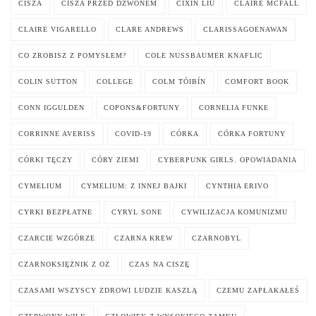
CISZA
CISZA PRZED DZWONEM
CIXIN LIU
CLAIRE MCFALL
CLAIRE VIGARELLO
CLARE ANDREWS
CLARISSAGOENAWAN
CO ZROBISZ Z POMYSŁEM?
COLE NUSSBAUMER KNAFLIC
COLIN SUTTON
COLLEGE
COLM TÓIBÍN
COMFORT BOOK
CONN IGGULDEN
COPONS&FORTUNY
CORNELIA FUNKE
CORRINNE AVERISS
COVID-19
CÓRKA
CÓRKA FORTUNY
CÓRKI TĘCZY
CÓRY ZIEMI
CYBERPUNK GIRLS. OPOWIADANIA
CYMELIUM
CYMELIUM: Z INNEJ BAJKI
CYNTHIA ERIVO
CYRKI BEZPŁATNE
CYRYL SONE
CYWILIZACJA KOMUNIZMU
CZARCIE WZGÓRZE
CZARNA KREW
CZARNOBYL
CZARNOKSIĘŻNIK Z OZ
CZAS NA CISZĘ
CZASAMI WSZYSCY ZDROWI LUDZIE KASZLĄ
CZEMU ZAPŁAKAŁEŚ