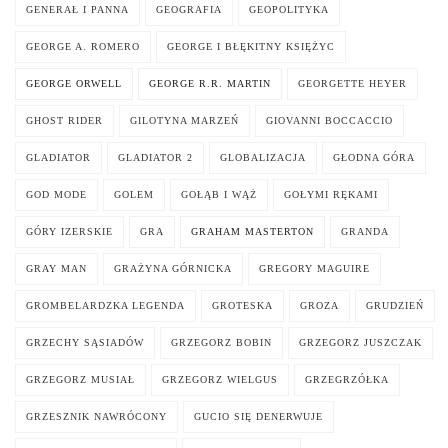
GENERAŁ I PANNA
GEOGRAFIA
GEOPOLITYKA
GEORGE A. ROMERO
GEORGE I BŁĘKITNY KSIĘŻYC
GEORGE ORWELL
GEORGE R.R. MARTIN
GEORGETTE HEYER
GHOST RIDER
GILOTYNA MARZEŃ
GIOVANNI BOCCACCIO
GLADIATOR
GLADIATOR 2
GLOBALIZACJA
GŁODNA GÓRA
GOD MODE
GOLEM
GOŁĄB I WĄŻ
GOŁYMI RĘKAMI
GÓRY IZERSKIE
GRA
GRAHAM MASTERTON
GRANDA
GRAY MAN
GRAŻYNA GÓRNICKA
GREGORY MAGUIRE
GROMBELARDZKA LEGENDA
GROTESKA
GROZA
GRUDZIEŃ
GRZECHY SĄSIADÓW
GRZEGORZ BOBIN
GRZEGORZ JUSZCZAK
GRZEGORZ MUSIAŁ
GRZEGORZ WIELGUS
GRZEGRZÓŁKA
GRZESZNIK NAWRÓCONY
GUCIO SIĘ DENERWUJE