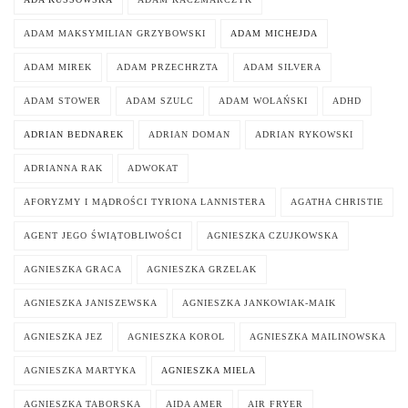
ADAM MAKSYMILIAN GRZYBOWSKI
ADAM MICHEJDA
ADAM MIREK
ADAM PRZECHRZTA
ADAM SILVERA
ADAM STOWER
ADAM SZULC
ADAM WOLAŃSKI
ADHD
ADRIAN BEDNAREK
ADRIAN DOMAN
ADRIAN RYKOWSKI
ADRIANNA RAK
ADWOKAT
AFORYZMY I MĄDROŚCI TYRIONA LANNISTERA
AGATHA CHRISTIE
AGENT JEGO ŚWIĄTOBLIWOŚCI
AGNIESZKA CZUJKOWSKA
AGNIESZKA GRACA
AGNIESZKA GRZELAK
AGNIESZKA JANISZEWSKA
AGNIESZKA JANKOWIAK-MAIK
AGNIESZKA JEZ
AGNIESZKA KOROL
AGNIESZKA MAILINOWSKA
AGNIESZKA MARTYKA
AGNIESZKA MIELA
AGNIESZKA TABORSKA
AIDA AMER
AIR FRYER