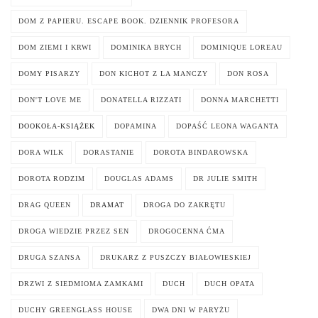
DOM Z PAPIERU. ESCAPE BOOK. DZIENNIK PROFESORA
DOM ZIEMI I KRWI
DOMINIKA BRYCH
DOMINIQUE LOREAU
DOMY PISARZY
DON KICHOT Z LA MANCZY
DON ROSA
DON'T LOVE ME
DONATELLA RIZZATI
DONNA MARCHETTI
DOOKOŁA-KSIĄŻEK
DOPAMINA
DOPAŚĆ LEONA WAGANTA
DORA WILK
DORASTANIE
DOROTA BINDAROWSKA
DOROTA RODZIM
DOUGLAS ADAMS
DR JULIE SMITH
DRAG QUEEN
DRAMAT
DROGA DO ZAKRĘTU
DROGA WIEDZIE PRZEZ SEN
DROGOCENNA ĆMA
DRUGA SZANSA
DRUKARZ Z PUSZCZY BIAŁOWIESKIEJ
DRZWI Z SIEDMIOMA ZAMKAMI
DUCH
DUCH OPATA
DUCHY GREENGLASS HOUSE
DWA DNI W PARYŻU