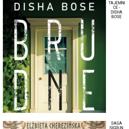
TAJEMNI
CE -
DISHA
BOSE
SAGA
SIGRUN.