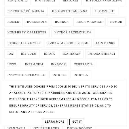
HIM (TOM 1)
HIM (TOM 2)
HISTORIA
HISTORIA PRAWDZIWA
HISTORIA ŚRÓDZIEMIA
HISTORIA TRAGICZNA
HIT CZU KIT
HOMER
HOROSKOPY
HORROR
HUGH WARWICK
HUMOR
HUMPHREY CARPENTER
HYTROŚ PRZEMYSŁAW
I THINK I LOVE YOU
I ZBAW MNIE ODE ZŁEGO
IAIN BANKS
IDA
IDĘ LULU
IDIOTA
IGA MAJAK
IMIONA ŚMIERCI
INCEL
INFRÆNUM
INKBOOK
INSPIRACJA
INSTYTUT LITERATURY
INTRUZI
INTRYGA
INTRYGA CHODZI W SZPILKACH
INWARD. PODRÓŻ W GŁĄB SIEBIE
THIS SITE USES COOKIES FROM GOOGLE TO DELIVER ITS SERVICES AND TO
ANALYZE TRAFFIC. YOUR IP ADDRESS AND USER-AGENT ARE SHARED
INWAZJA 2025
IRENE GUT OPDYKE
IRENEUSZ ORŁOWSKI
WITH GOOGLE ALONG WITH PERFORMANCE AND SECURITY METRICS TO
ENSURE QUALITY OF SERVICE, GENERATE USAGE STATISTICS, AND TO
ISAAC ASIMOV
ISABEL ALLENDE
ISABELLE BOTTIER
DETECT AND ADDRESS ABUSE.
IT'S NOT MY CUP OF TEA. TO NIE MOJA BAJKA
ITALO CALVINO
LEARN MORE
GOT IT
IVAN TAPIA
IVY FAIRBANKS
IWONA BOGUSZ