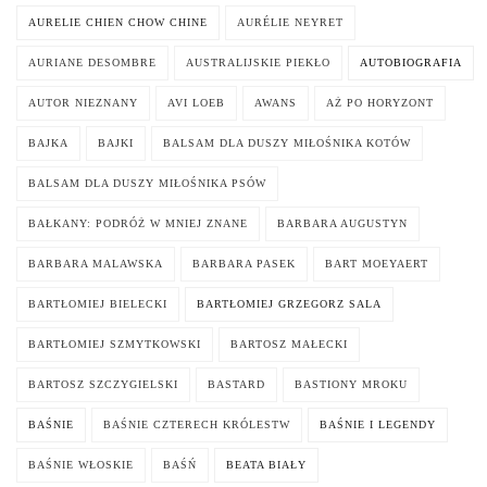
AURELIE CHIEN CHOW CHINE
AURÉLIE NEYRET
AURIANE DESOMBRE
AUSTRALIJSKIE PIEKŁO
AUTOBIOGRAFIA
AUTOR NIEZNANY
AVI LOEB
AWANS
AŻ PO HORYZONT
BAJKA
BAJKI
BALSAM DLA DUSZY MIŁOŚNIKA KOTÓW
BALSAM DLA DUSZY MIŁOŚNIKA PSÓW
BAŁKANY: PODRÓŻ W MNIEJ ZNANE
BARBARA AUGUSTYN
BARBARA MALAWSKA
BARBARA PASEK
BART MOEYAERT
BARTŁOMIEJ BIELECKI
BARTŁOMIEJ GRZEGORZ SALA
BARTŁOMIEJ SZMYTKOWSKI
BARTOSZ MAŁECKI
BARTOSZ SZCZYGIELSKI
BASTARD
BASTIONY MROKU
BAŚNIE
BAŚNIE CZTERECH KRÓLESTW
BAŚNIE I LEGENDY
BAŚNIE WŁOSKIE
BAŚŃ
BEATA BIAŁY