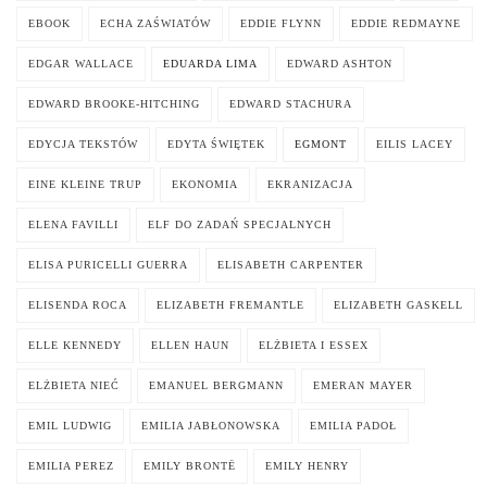
EBOOK
ECHA ZAŚWIATÓW
EDDIE FLYNN
EDDIE REDMAYNE
EDGAR WALLACE
EDUARDA LIMA
EDWARD ASHTON
EDWARD BROOKE-HITCHING
EDWARD STACHURA
EDYCJA TEKSTÓW
EDYTA ŚWIĘTEK
EGMONT
EILIS LACEY
EINE KLEINE TRUP
EKONOMIA
EKRANIZACJA
ELENA FAVILLI
ELF DO ZADAŃ SPECJALNYCH
ELISA PURICELLI GUERRA
ELISABETH CARPENTER
ELISENDA ROCA
ELIZABETH FREMANTLE
ELIZABETH GASKELL
ELLE KENNEDY
ELLEN HAUN
ELŻBIETA I ESSEX
ELŻBIETA NIEĆ
EMANUEL BERGMANN
EMERAN MAYER
EMIL LUDWIG
EMILIA JABŁONOWSKA
EMILIA PADOŁ
EMILIA PEREZ
EMILY BRONTË
EMILY HENRY