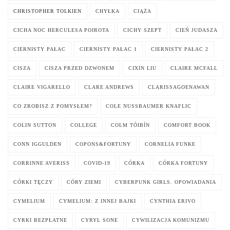
CHRISTOPHER TOLKIEN
CHYŁKA
CIĄŻA
CICHA NOC HERCULESA POIROTA
CICHY SZEPT
CIEŃ JUDASZA
CIERNISTY PAŁAC
CIERNISTY PAŁAC 1
CIERNISTY PAŁAC 2
CISZA
CISZA PRZED DZWONEM
CIXIN LIU
CLAIRE MCFALL
CLAIRE VIGARELLO
CLARE ANDREWS
CLARISSAGOENAWAN
CO ZROBISZ Z POMYSŁEM?
COLE NUSSBAUMER KNAFLIC
COLIN SUTTON
COLLEGE
COLM TÓIBÍN
COMFORT BOOK
CONN IGGULDEN
COPONS&FORTUNY
CORNELIA FUNKE
CORRINNE AVERISS
COVID-19
CÓRKA
CÓRKA FORTUNY
CÓRKI TĘCZY
CÓRY ZIEMI
CYBERPUNK GIRLS. OPOWIADANIA
CYMELIUM
CYMELIUM: Z INNEJ BAJKI
CYNTHIA ERIVO
CYRKI BEZPŁATNE
CYRYL SONE
CYWILIZACJA KOMUNIZMU