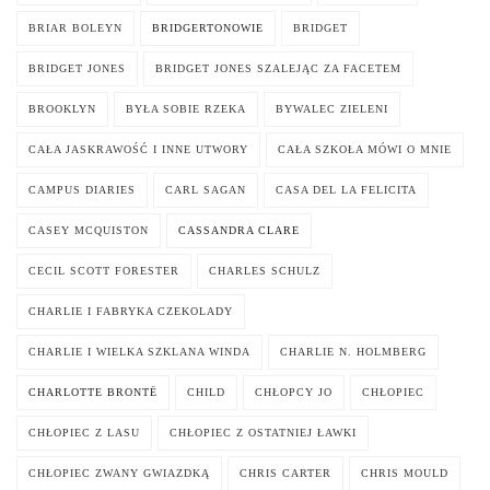
BRIAR BOLEYN
BRIDGERTONOWIE
BRIDGET
BRIDGET JONES
BRIDGET JONES SZALEJĄC ZA FACETEM
BROOKLYN
BYŁA SOBIE RZEKA
BYWALEC ZIELENI
CAŁA JASKRAWOŚĆ I INNE UTWORY
CAŁA SZKOŁA MÓWI O MNIE
CAMPUS DIARIES
CARL SAGAN
CASA DEL LA FELICITA
CASEY MCQUISTON
CASSANDRA CLARE
CECIL SCOTT FORESTER
CHARLES SCHULZ
CHARLIE I FABRYKA CZEKOLADY
CHARLIE I WIELKA SZKLANA WINDA
CHARLIE N. HOLMBERG
CHARLOTTE BRONTË
CHILD
CHŁOPCY JO
CHŁOPIEC
CHŁOPIEC Z LASU
CHŁOPIEC Z OSTATNIEJ ŁAWKI
CHŁOPIEC ZWANY GWIAZDKĄ
CHRIS CARTER
CHRIS MOULD