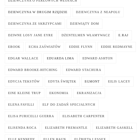
DZIEWCZYNA O PERŁOWYCH WŁOSACH
DZIEWCZYNA W DRUGIM RZĘDZIE
DZIEWCZYNA Z NEAPOLU
DZIEWCZYNA ZE SKRZYPCAMI
DZIEWIĄTY DOM
DZIWNE LOSY JANE EYRE
DŻENTELMEN WŁAMYWACZ
E.RAJ
EBOOK
ECHA ZAŚWIATÓW
EDDIE FLYNN
EDDIE REDMAYNE
EDGAR WALLACE
EDUARDA LIMA
EDWARD ASHTON
EDWARD BROOKE-HITCHING
EDWARD STACHURA
EDYCJA TEKSTÓW
EDYTA ŚWIĘTEK
EGMONT
EILIS LACEY
EINE KLEINE TRUP
EKONOMIA
EKRANIZACJA
ELENA FAVILLI
ELF DO ZADAŃ SPECJALNYCH
ELISA PURICELLI GUERRA
ELISABETH CARPENTER
ELISENDA ROCA
ELIZABETH FREMANTLE
ELIZABETH GASKELL
ELLE KENNEDY
ELLEN HAUN
ELŻBIETA I ESSEX