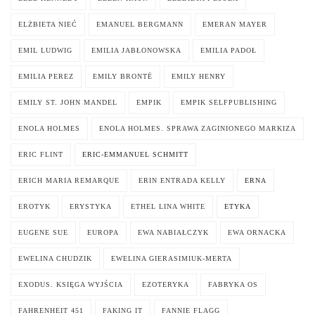
ELŻBIETA NIEĆ
EMANUEL BERGMANN
EMERAN MAYER
EMIL LUDWIG
EMILIA JABŁONOWSKA
EMILIA PADOŁ
EMILIA PEREZ
EMILY BRONTË
EMILY HENRY
EMILY ST. JOHN MANDEL
EMPIK
EMPIK SELFPUBLISHING
ENOLA HOLMES
ENOLA HOLMES. SPRAWA ZAGINIONEGO MARKIZA
ERIC FLINT
ERIC-EMMANUEL SCHMITT
ERICH MARIA REMARQUE
ERIN ENTRADA KELLY
ERNA
EROTYK
ERYSTYKA
ETHEL LINA WHITE
ETYKA
EUGENE SUE
EUROPA
EWA NABIAŁCZYK
EWA ORNACKA
EWELINA CHUDZIK
EWELINA GIERASIMIUK-MERTA
EXODUS. KSIĘGA WYJŚCIA
EZOTERYKA
FABRYKA OS
FAHRENHEIT 451
FAKING IT
FANNIE FLAGG