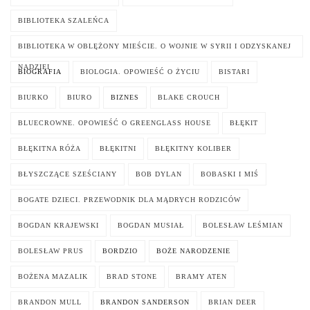
BIBLIOTEKA SZALEŃCA
BIBLIOTEKA W OBLĘŻONY MIEŚCIE. O WOJNIE W SYRII I ODZYSKANEJ
NADZIEI
BIOGRAFIA
BIOLOGIA. OPOWIEŚĆ O ŻYCIU
BISTARI
BIURKO
BIURO
BIZNES
BLAKE CROUCH
BLUECROWNE. OPOWIEŚĆ O GREENGLASS HOUSE
BŁĘKIT
BŁĘKITNA RÓŻA
BŁĘKITNI
BŁĘKITNY KOLIBER
BŁYSZCZĄCE SZEŚCIANY
BOB DYLAN
BOBASKI I MIŚ
BOGATE DZIECI. PRZEWODNIK DLA MĄDRYCH RODZICÓW
BOGDAN KRAJEWSKI
BOGDAN MUSIAŁ
BOLESŁAW LEŚMIAN
BOLESŁAW PRUS
BORDZIO
BOŻE NARODZENIE
BOŻENA MAZALIK
BRAD STONE
BRAMY ATEN
BRANDON MULL
BRANDON SANDERSON
BRIAN DEER