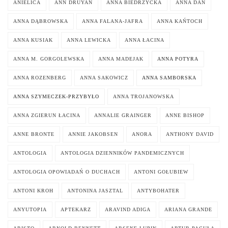
ANIELICA
ANN DRUYAN
ANNA BIEDRZYCKA
ANNA DAN
ANNA DĄBROWSKA
ANNA FALANA-JAFRA
ANNA KAŃTOCH
ANNA KUSIAK
ANNA LEWICKA
ANNA ŁACINA
ANNA M. GORGOLEWSKA
ANNA MADEJAK
ANNA POTYRA
ANNA ROZENBERG
ANNA SAKOWICZ
ANNA SAMBORSKA
ANNA SZYMECZEK-PRZYBYŁO
ANNA TROJANOWSKA
ANNA ZGIERUN ŁACINA
ANNALIE GRAINGER
ANNE BISHOP
ANNE BRONTE
ANNIE JAKOBSEN
ANORA
ANTHONY DAVID
ANTOLOGIA
ANTOLOGIA DZIENNIKÓW PANDEMICZNYCH
ANTOLOGIA OPOWIADAŃ O DUCHACH
ANTONI GOŁUBIEW
ANTONI KROH
ANTONINA JASZTAL
ANTYBOHATER
ANYUTOPIA
APTEKARZ
ARAVIND ADIGA
ARIANA GRANDE