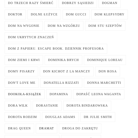
DO TRZECH RAZY ŚMIERĆ
DOBRZY SĄSIEDZI
DOGMAN
DOKTOR
DOLNE ŁUŻYCE
DOM GUCCI
DOM KLEPSYDRY
DOM NA WYGONIE
DOM NA WZGÓRZU
DOM STU SZEPTÓW
DOM UKRYTYCH ZNACZEŃ
DOM Z PAPIERU. ESCAPE BOOK. DZIENNIK PROFESORA
DOM ZIEMI I KRWI
DOMINIKA BRYCH
DOMINIQUE LOREAU
DOMY PISARZY
DON KICHOT Z LA MANCZY
DON ROSA
DON'T LOVE ME
DONATELLA RIZZATI
DONNA MARCHETTI
DOOKOŁA-KSIĄŻEK
DOPAMINA
DOPAŚĆ LEONA WAGANTA
DORA WILK
DORASTANIE
DOROTA BINDAROWSKA
DOROTA RODZIM
DOUGLAS ADAMS
DR JULIE SMITH
DRAG QUEEN
DRAMAT
DROGA DO ZAKRĘTU