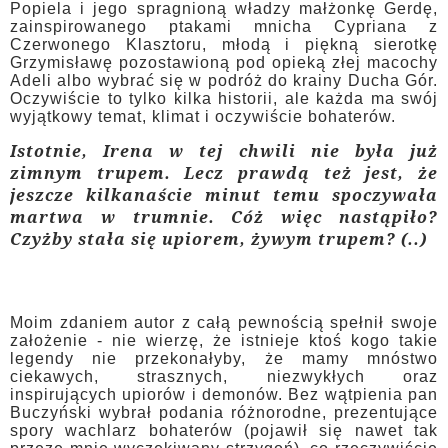
Popiela i jego spragnioną władzy małżonkę Gerdę,
zainspirowanego ptakami mnicha Cypriana z
Czerwonego Klasztoru, młodą i piękną sierotkę
Grzymisławę pozostawioną pod opieką złej macochy
Adeli albo wybrać się w podróż do krainy Ducha Gór.
Oczywiście to tylko kilka historii, ale każda ma swój
wyjątkowy temat, klimat i oczywiście bohaterów.
Istotnie, Irena w tej chwili nie była już
zimnym trupem. Lecz prawdą też jest, że
jeszcze kilkanaście minut temu spoczywała
martwa w trumnie. Cóż więc nastąpiło?
Czyżby stała się upiorem, żywym trupem? (..)
Moim zdaniem autor z całą pewnością spełnił swoje
założenie - nie wierzę, że istnieje ktoś kogo takie
legendy nie przekonałyby, że mamy mnóstwo
ciekawych, strasznych, niezwykłych oraz
inspirujących upiorów i demonów. Bez wątpienia pan
Buczyński wybrał podania różnorodne, prezentujące
spory wachlarz bohaterów (pojawił się nawet tak