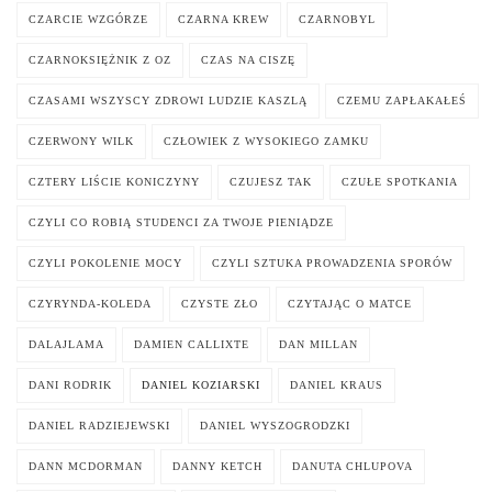
CZARCIE WZGÓRZE
CZARNA KREW
CZARNOBYL
CZARNOKSIĘŻNIK Z OZ
CZAS NA CISZĘ
CZASAMI WSZYSCY ZDROWI LUDZIE KASZLĄ
CZEMU ZAPŁAKAŁEŚ
CZERWONY WILK
CZŁOWIEK Z WYSOKIEGO ZAMKU
CZTERY LIŚCIE KONICZYNY
CZUJESZ TAK
CZUŁE SPOTKANIA
CZYLI CO ROBIĄ STUDENCI ZA TWOJE PIENIĄDZE
CZYLI POKOLENIE MOCY
CZYLI SZTUKA PROWADZENIA SPORÓW
CZYRYNDA-KOLEDA
CZYSTE ZŁO
CZYTAJĄC O MATCE
DALAJLAMA
DAMIEN CALLIXTE
DAN MILLAN
DANI RODRIK
DANIEL KOZIARSKI
DANIEL KRAUS
DANIEL RADZIEJEWSKI
DANIEL WYSZOGRODZKI
DANN MCDORMAN
DANNY KETCH
DANUTA CHLUPOVA