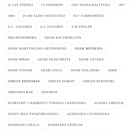
10 LAT PÓŹNIEJ
13 POWODÓW
1634 WOJNA BAŁTYCKA
1907
1984
20 000 SŁÓW FANTASTYKI
451° FAHRENHEITA
A.C. GAUGHEN
A.C.GAUGHEN
A.M.ENGLER
ADA KUSSOWSKA
ADAM KACZMARCZYK
ADAM MAKSYMILIAN GRZYBOWSKI
ADAM MICHEJDA
ADAM MIREK
ADAM PRZECHRZTA
ADAM SILVERA
ADAM STOWER
ADAM SZULC
ADAM WOLAŃSKI
ADHD
ADRIAN BEDNAREK
ADRIAN DOMAN
ADRIAN RYKOWSKI
ADRIANNA RAK
ADWOKAT
AFORYZMY I MĄDROŚCI TYRIONA LANNISTERA
AGATHA CHRISTIE
AGENT JEGO ŚWIĄTOBLIWOŚCI
AGNIESZKA CZUJKOWSKA
AGNIESZKA GRACA
AGNIESZKA GRZELAK