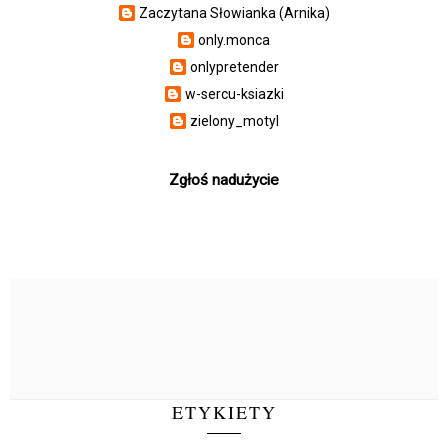
Zaczytana Słowianka (Arnika)
only.monca
onlypretender
w-sercu-ksiazki
zielony_motyl
Zgłoś nadużycie
ETYKIETY