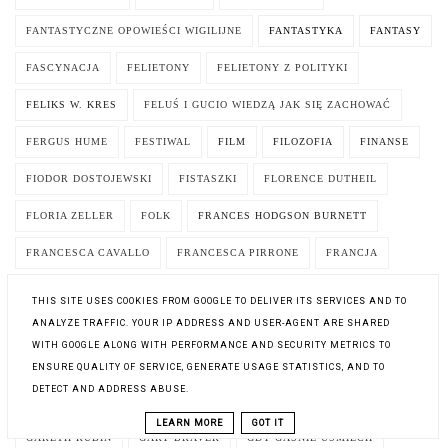
FANTASTYCZNE OPOWIEŚCI WIGILIJNE
FANTASTYKA
FANTASY
FASCYNACJA
FELIETONY
FELIETONY Z POLITYKI
FELIKS W. KRES
FELUŚ I GUCIO WIEDZĄ JAK SIĘ ZACHOWAĆ
FERGUS HUME
FESTIWAL
FILM
FILOZOFIA
FINANSE
FIODOR DOSTOJEWSKI
FISTASZKI
FLORENCE DUTHEIL
FLORIA ZELLER
FOLK
FRANCES HODGSON BURNETT
FRANCESCA CAVALLO
FRANCESCA PIRRONE
FRANCJA
FRANCOIS OZON
FRANK HERBERT
FRANKIE ELKIN
THIS SITE USES COOKIES FROM GOOGLE TO DELIVER ITS SERVICES AND TO
ANALYZE TRAFFIC. YOUR IP ADDRESS AND USER-AGENT ARE SHARED
FREDERIC BRREMAUD
FREDERICK FORSYTH
FRYZJER MĘSKI
WITH GOOGLE ALONG WITH PERFORMANCE AND SECURITY METRICS TO
FUNDACJA
FUNNY STORY
G. T. KARBER
GABRIELLE ZEVIN
ENSURE QUALITY OF SERVICE, GENERATE USAGE STATISTICS, AND TO
DETECT AND ADDRESS ABUSE.
GANDALF
GARBATE LATO
GARDEROBA
GARDNER DOZOIS
LEARN MORE
GOT IT
GARETH RUBIN
GARY BRAVER
GDY GAŚNIE UŚMIECH