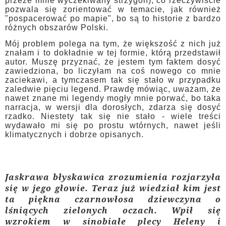
przeze mnie wyczekiwany strzygoń), co rzeczywiście
pozwala się zorientować w temacie, jak również
"pospacerować po mapie", bo są to historie z bardzo
różnych obszarów Polski.
Mój problem polega na tym, że większość z nich już
znałam i to dokładnie w tej formie, którą przedstawił
autor. Muszę przyznać, że jestem tym faktem dosyć
zawiedziona, bo liczyłam na coś nowego co mnie
zaciekawi, a tymczasem tak się stało w przypadku
zaledwie pięciu legend. Prawdę mówiąc, uważam, że
nawet znane mi legendy mogły mnie porwać, bo taka
narracja, w wersji dla dorosłych, zdarza się dosyć
rzadko. Niestety tak się nie stało - wiele treści
wydawało mi się po prostu wtórnych, nawet jeśli
klimatycznych i dobrze opisanych.
Jaskrawa błyskawica zrozumienia rozjarzyła
się w jego głowie. Teraz już wiedział kim jest
ta piękna czarnowłosa dziewczyna o
lśniących zielonych oczach. Wpił się
wzrokiem w sinobiałe plecy Heleny i