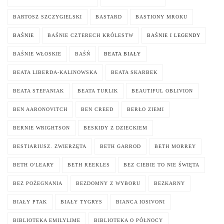
BARTOSZ SZCZYGIELSKI
BASTARD
BASTIONY MROKU
BAŚNIE
BAŚNIE CZTERECH KRÓLESTW
BAŚNIE I LEGENDY
BAŚNIE WŁOSKIE
BAŚŃ
BEATA BIAŁY
BEATA LIBERDA-KALINOWSKA
BEATA SKARBEK
BEATA STEFANIAK
BEATA TURLIK
BEAUTIFUL OBLIVION
BEN AARONOVITCH
BEN CREED
BERŁO ZIEMI
BERNIE WRIGHTSON
BESKIDY Z DZIECKIEM
BESTIARIUSZ. ZWIERZĘTA
BETH GARROD
BETH MORREY
BETH O'LEARY
BETH REEKLES
BEZ CIEBIE TO NIE ŚWIĘTA
BEZ POŻEGNANIA
BEZDOMNY Z WYBORU
BEZKARNY
BIAŁY PTAK
BIAŁY TYGRYS
BIANCA IOSIVONI
BIBLIOTEKA EMILYLIME
BIBLIOTEKA O PÓŁNOCY