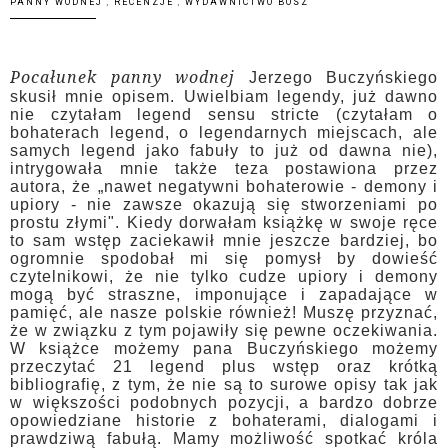
PANNY WODNEJ
,
RECENZJE
,
WYDAWNICTWO BOSZ
Pocałunek panny wodnej
Jerzego Buczyńskiego
skusił mnie opisem. Uwielbiam legendy, już dawno
nie czytałam legend sensu stricte (czytałam o
bohaterach legend, o legendarnych miejscach, ale
samych legend jako fabuły to już od dawna nie),
intrygowała mnie także teza postawiona przez
autora, że „nawet negatywni bohaterowie - demony i
upiory - nie zawsze okazują się stworzeniami po
prostu złymi". Kiedy dorwałam książkę w swoje ręce
to sam wstęp zaciekawił mnie jeszcze bardziej, bo
ogromnie spodobał mi się pomysł by dowieść
czytelnikowi, że nie tylko cudze upiory i demony
mogą być straszne, imponujące i zapadające w
pamięć, ale nasze polskie również! Muszę przyznać,
że w związku z tym pojawiły się pewne oczekiwania.
W książce możemy pana Buczyńskiego możemy
przeczytać 21 legend plus wstęp oraz krótką
bibliografię, z tym, że nie są to surowe opisy tak jak
w większości podobnych pozycji, a bardzo dobrze
opowiedziane historie z bohaterami, dialogami i
prawdziwą fabułą. Mamy możliwość spotkać króla