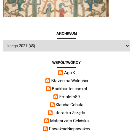
ARCHIWUM
WSPÓŁTWÓRCY
Aga K
Błazen na Wolności
Bookhunter.com.pl
Emaleth89
Klaudia Cebula
Literacka Zrzęda
Małgorzata Celińska
PoważnieNiepoważny