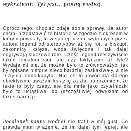
wykrztusił:- Tyś jest... panną wodną.
Oprócz tego, chociaż zdaję sobie sprawę, że autor
chciał przedstawić te historie w zgodzie z okresem w
którym powstały, to w sporej liczbie wybranych przez
autora legend od stereotypów aż się roi, a biskupi,
zakonnicy, księża, woda święcona i tak dalej
odgrywają kluczowe role. Część legend rzeczywiście
takim tematem stoi, ale czy faktycznie aż tyle?
Wydaje mi się, że można było to zrównoważyć, tak
by opisane historie nieco bardziej zaskakiwały, a nie
"szły na jedno kopyto". Nie jest to powód dla którego
obiektywnie uważam książkę za złą, bo rozumiem, że
takie to były czasy, ale dla mnie jako czytelniczki
było to uciążliwe, bo (szczęśliwie) odwykłam od
takiej narracji.
Pocałunek panny wodnej
nie trafił w mój gust. Co
prawda mam wrażenie, że im dalej tym lepiej, ale