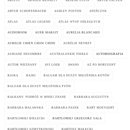
ARISTO
ARNOLD BENNETT
ARSENE LUPIN
ARTUR PACUŁA
ARTUR SCHOPENHAUER
ASHLEY POSTON
ATEŃCZYK
ATLAS
ATLAS LEGEND
ATLAS WYSP ODLEGŁYCH
AUDIOBOOK
AUER MARGIT
AURELIA BLANCARD
AURELIE CHIEN CHOW CHINE
AURÉLIE NEYRET
AURIANE DESOMBRE
AUSTRALIJSKIE PIEKŁO
AUTOBIOGRAFIA
AUTOR NIEZNANY
AVI LOEB
AWANS
AŻ PO HORYZONT
BAJKA
BAJKI
BALSAM DLA DUSZY MIŁOŚNIKA KOTÓW
BALSAM DLA DUSZY MIŁOŚNIKA PSÓW
BAŁKANY: PODRÓŻ W MNIEJ ZNANE
BARBARA AUGUSTYN
BARBARA MALAWSKA
BARBARA PASEK
BART MOEYAERT
BARTŁOMIEJ BIELECKI
BARTŁOMIEJ GRZEGORZ SALA
BARTŁOMIEJ SZMYTKOWSKI
BARTOSZ MAŁECKI