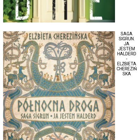
SAGA
SIGRUN.
JA
JESTEM
HALDERD
-
ELŻBIETA
CHEREZIŃ
SKA