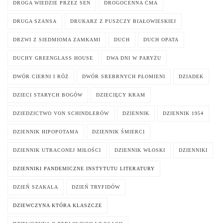
DROGA WIEDZIE PRZEZ SEN
DROGOCENNA ĆMA
DRUGA SZANSA
DRUKARZ Z PUSZCZY BIAŁOWIESKIEJ
DRZWI Z SIEDMIOMA ZAMKAMI
DUCH
DUCH OPATA
DUCHY GREENGLASS HOUSE
DWA DNI W PARYŻU
DWÓR CIERNI I RÓŻ
DWÓR SREBRNYCH PŁOMIENI
DZIADEK
DZIECI STARYCH BOGÓW
DZIECIĘCY KRAM
DZIEDZICTWO VON SCHINDLERÓW
DZIENNIK
DZIENNIK 1954
DZIENNIK HIPOPOTAMA
DZIENNIK ŚMIERCI
DZIENNIK UTRACONEJ MIŁOŚCI
DZIENNIK WŁOSKI
DZIENNIKI
DZIENNIKI PANDEMICZNE INSTYTUTU LITERATURY
DZIEŃ SZAKALA
DZIEŃ TRYFIDÓW
DZIEWCZYNA KTÓRA KLASZCZE