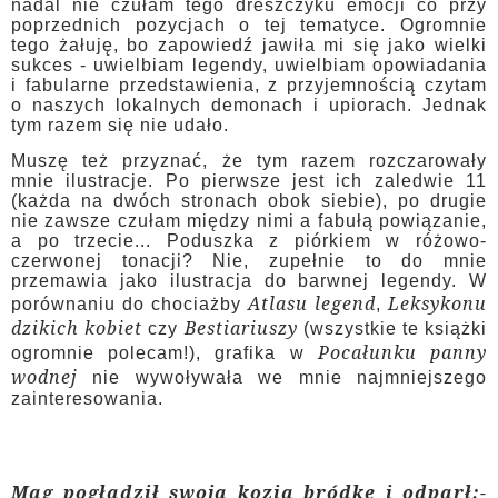
nadal nie czułam tego dreszczyku emocji co przy
poprzednich pozycjach o tej tematyce. Ogromnie
tego żałuję, bo zapowiedź jawiła mi się jako wielki
sukces - uwielbiam legendy, uwielbiam opowiadania
i fabularne przedstawienia, z przyjemnością czytam
o naszych lokalnych demonach i upiorach. Jednak
tym razem się nie udało.
Muszę też przyznać, że tym razem rozczarowały
mnie ilustracje. Po pierwsze jest ich zaledwie 11
(każda na dwóch stronach obok siebie), po drugie
nie zawsze czułam między nimi a fabułą powiązanie,
a po trzecie... Poduszka z piórkiem w różowo-
czerwonej tonacji? Nie, zupełnie to do mnie
przemawia jako ilustracja do barwnej legendy. W
Atlasu legend
Leksykonu
porównaniu do chociażby
,
dzikich kobiet
Bestiariuszy
czy
(wszystkie te książki
Pocałunku panny
ogromnie polecam!), grafika w
wodnej
nie wywoływała we mnie najmniejszego
zainteresowania.
Mag pogładził swoją kozią bródkę i odparł:-