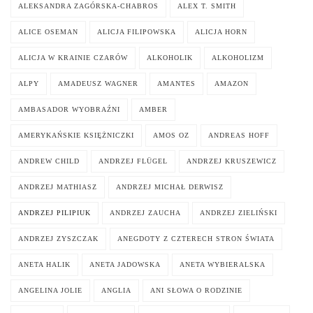
ALEKSANDRA ZAGÓRSKA-CHABROS
ALEX T. SMITH
ALICE OSEMAN
ALICJA FILIPOWSKA
ALICJA HORN
ALICJA W KRAINIE CZARÓW
ALKOHOLIK
ALKOHOLIZM
ALPY
AMADEUSZ WAGNER
AMANTES
AMAZON
AMBASADOR WYOBRAŹNI
AMBER
AMERYKAŃSKIE KSIĘŻNICZKI
AMOS OZ
ANDREAS HOFF
ANDREW CHILD
ANDRZEJ FLÜGEL
ANDRZEJ KRUSZEWICZ
ANDRZEJ MATHIASZ
ANDRZEJ MICHAŁ DERWISZ
ANDRZEJ PILIPIUK
ANDRZEJ ZAUCHA
ANDRZEJ ZIELIŃSKI
ANDRZEJ ZYSZCZAK
ANEGDOTY Z CZTERECH STRON ŚWIATA
ANETA HALIK
ANETA JADOWSKA
ANETA WYBIERALSKA
ANGELINA JOLIE
ANGLIA
ANI SŁOWA O RODZINIE