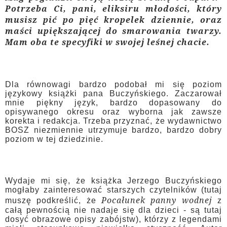
Potrzeba Ci, pani, eliksiru młodości, który
musisz pić po pięć kropelek dziennie, oraz
maści upiększającej do smarowania twarzy.
Mam oba te specyfiki w swojej leśnej chacie.
Dla równowagi bardzo podobał mi się poziom
językowy książki pana Buczyńskiego. Zaczarował
mnie piękny język, bardzo dopasowany do
opisywanego okresu oraz wyborna jak zawsze
korekta i redakcja. Trzeba przyznać, że wydawnictwo
BOSZ niezmiennie utrzymuje bardzo, bardzo dobry
poziom w tej dziedzinie.
Wydaje mi się, że książka Jerzego Buczyńskiego
mogłaby zainteresować starszych czytelników (tutaj
Pocałunek panny wodnej
muszę podkreślić, że
z
całą pewnością nie nadaje się dla dzieci - są tutaj
dosyć obrazowe opisy zabójstw), którzy z legendami