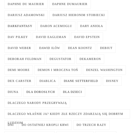
DAPHNE DU MAURIER
DAPHNE DUMAURIER
DARIUSZ ADAMOWSKI
DARIUSZ HIERONIM STOBIECKI
DARKFANTASY
DARON ACEMOGLU
DARY ANIOŁA
DAV PILKEY
DAVID EAGLEMAN
DAVID EPSTEIN
DAVID WEBER
DAWID ILÓW
DEAN KOONTZ
DEBIUT
DEBORAH FELDMAN
DEGUSTATOR
DEKAMERON
DEMI MOORE
DEMON I MROCZNA TOŃ
DENZEL WASHINGTON
DEX CARSTER
DIABLICA
DIANE SETTERFIELD
DISNEY
DIUNA
DLA DOROSŁYCH
DLA DZIECI
DLACZEGO NARODY PRZEGRYWAJĄ
DLACZEGO WŁAŚNIE JA? KIEDY ZŁE RZECZY ZDARZAJĄ SIĘ DOBRYM
LUDZIOM
DNI
DO OSTATNIEJ KROPLI KRWI
DO TRZECH RAZY