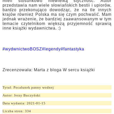
mieli stosunkowo niewielką styczność. Autor
przedstawia nam wiele słowiańskich bestii i upiorów,
bardzo przekonująco dowodząc, że na tle innych
krajów również Polska ma się czym pochwalić. Mam
jednak wrażenie, że bardziej zaawansowanym w tym
temacie czytelnikom większą przyjemność sprawią
inne książki wydawnictwa. :)
#wydwnictwoBOSZ
#legendy
#fantastyka
Zrecenzowała: Marta z bloga W sercu książki
Tytuł: Pocałunek panny wodnej
Autor: Jerzy Buczyński
Data wydania: 2021-01-15
Liczba stron: 334