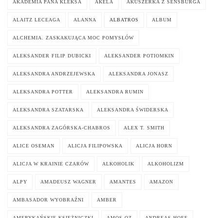
AKADEMIA PANA KLEKSA
AKELA
AKUSZERKA Z SENSBURGA
ALAITZ LECEAGA
ALANNA
ALBATROS
ALBUM
ALCHEMIA. ZASKAKUJĄCA MOC POMYSŁÓW
ALEKSANDER FILIP DUBICKI
ALEKSANDER POTIOMKIN
ALEKSANDRA ANDRZEJEWSKA
ALEKSANDRA JONASZ
ALEKSANDRA POTTER
ALEKSANDRA RUMIN
ALEKSANDRA SZATARSKA
ALEKSANDRA ŚWIDERSKA
ALEKSANDRA ZAGÓRSKA-CHABROS
ALEX T. SMITH
ALICE OSEMAN
ALICJA FILIPOWSKA
ALICJA HORN
ALICJA W KRAINIE CZARÓW
ALKOHOLIK
ALKOHOLIZM
ALPY
AMADEUSZ WAGNER
AMANTES
AMAZON
AMBASADOR WYOBRAŹNI
AMBER
AMERYKAŃSKIE KSIĘŻNICZKI
AMOS OZ
ANDREAS HOFF