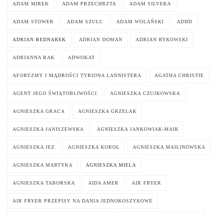
ADAM MIREK
ADAM PRZECHRZTA
ADAM SILVERA
ADAM STOWER
ADAM SZULC
ADAM WOLAŃSKI
ADHD
ADRIAN BEDNAREK
ADRIAN DOMAN
ADRIAN RYKOWSKI
ADRIANNA RAK
ADWOKAT
AFORYZMY I MĄDROŚCI TYRIONA LANNISTERA
AGATHA CHRISTIE
AGENT JEGO ŚWIĄTOBLIWOŚCI
AGNIESZKA CZUJKOWSKA
AGNIESZKA GRACA
AGNIESZKA GRZELAK
AGNIESZKA JANISZEWSKA
AGNIESZKA JANKOWIAK-MAIK
AGNIESZKA JEZ
AGNIESZKA KOROL
AGNIESZKA MAILINOWSKA
AGNIESZKA MARTYKA
AGNIESZKA MIELA
AGNIESZKA TABORSKA
AIDA AMER
AIR FRYER
AIR FRYER PRZEPISY NA DANIA JEDNOKOSZYKOWE