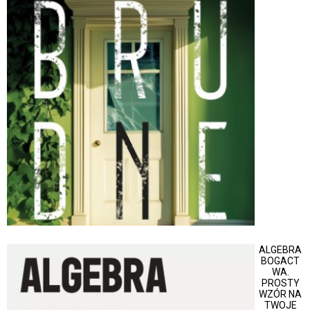
ALGEBRA
BOGACT
WA.
PROSTY
WZÓR NA
TWOJE