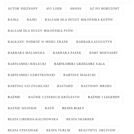
AUTOR NIEZNANY
AVI LOEB
AWANS
AŻ PO HORYZONT
BAJKA
BAJKI
BALSAM DLA DUSZY MIŁOŚNIKA KOTÓW
BALSAM DLA DUSZY MIŁOŚNIKA PSÓW
BAŁKANY: PODRÓŻ W MNIEJ ZNANE
BARBARA AUGUSTYN
BARBARA MALAWSKA
BARBARA PASEK
BART MOEYAERT
BARTŁOMIEJ BIELECKI
BARTŁOMIEJ GRZEGORZ SALA
BARTŁOMIEJ SZMYTKOWSKI
BARTOSZ MAŁECKI
BARTOSZ SZCZYGIELSKI
BASTARD
BASTIONY MROKU
BAŚNIE
BAŚNIE CZTERECH KRÓLESTW
BAŚNIE I LEGENDY
BAŚNIE WŁOSKIE
BAŚŃ
BEATA BIAŁY
BEATA LIBERDA-KALINOWSKA
BEATA SKARBEK
BEATA STEFANIAK
BEATA TURLIK
BEAUTIFUL OBLIVION