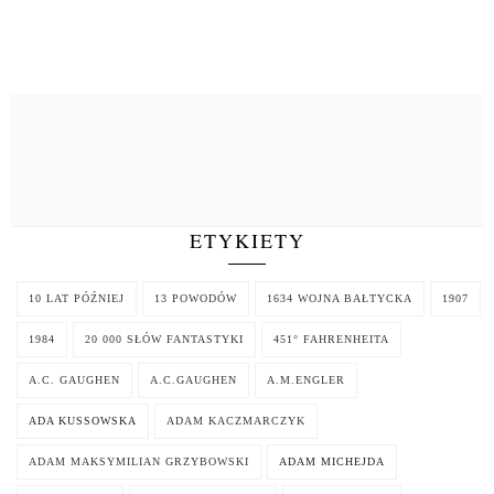
ETYKIETY
10 LAT PÓŹNIEJ
13 POWODÓW
1634 WOJNA BAŁTYCKA
1907
1984
20 000 SŁÓW FANTASTYKI
451° FAHRENHEITA
A.C. GAUGHEN
A.C.GAUGHEN
A.M.ENGLER
ADA KUSSOWSKA
ADAM KACZMARCZYK
ADAM MAKSYMILIAN GRZYBOWSKI
ADAM MICHEJDA