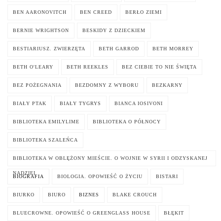
BEN AARONOVITCH
BEN CREED
BERŁO ZIEMI
BERNIE WRIGHTSON
BESKIDY Z DZIECKIEM
BESTIARIUSZ. ZWIERZĘTA
BETH GARROD
BETH MORREY
BETH O'LEARY
BETH REEKLES
BEZ CIEBIE TO NIE ŚWIĘTA
BEZ POŻEGNANIA
BEZDOMNY Z WYBORU
BEZKARNY
BIAŁY PTAK
BIAŁY TYGRYS
BIANCA IOSIVONI
BIBLIOTEKA EMILYLIME
BIBLIOTEKA O PÓŁNOCY
BIBLIOTEKA SZALEŃCA
BIBLIOTEKA W OBLĘŻONY MIEŚCIE. O WOJNIE W SYRII I ODZYSKANEJ
NADZIEI
BIOGRAFIA
BIOLOGIA. OPOWIEŚĆ O ŻYCIU
BISTARI
BIURKO
BIURO
BIZNES
BLAKE CROUCH
BLUECROWNE. OPOWIEŚĆ O GREENGLASS HOUSE
BŁĘKIT