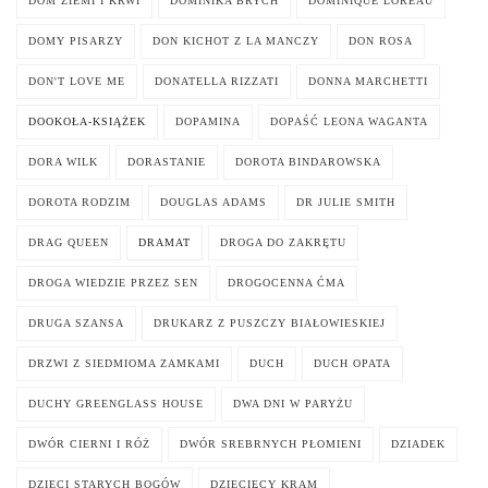
DOM ZIEMI I KRWI
DOMINIKA BRYCH
DOMINIQUE LOREAU
DOMY PISARZY
DON KICHOT Z LA MANCZY
DON ROSA
DON'T LOVE ME
DONATELLA RIZZATI
DONNA MARCHETTI
DOOKOŁA-KSIĄŻEK
DOPAMINA
DOPAŚĆ LEONA WAGANTA
DORA WILK
DORASTANIE
DOROTA BINDAROWSKA
DOROTA RODZIM
DOUGLAS ADAMS
DR JULIE SMITH
DRAG QUEEN
DRAMAT
DROGA DO ZAKRĘTU
DROGA WIEDZIE PRZEZ SEN
DROGOCENNA ĆMA
DRUGA SZANSA
DRUKARZ Z PUSZCZY BIAŁOWIESKIEJ
DRZWI Z SIEDMIOMA ZAMKAMI
DUCH
DUCH OPATA
DUCHY GREENGLASS HOUSE
DWA DNI W PARYŻU
DWÓR CIERNI I RÓŻ
DWÓR SREBRNYCH PŁOMIENI
DZIADEK
DZIECI STARYCH BOGÓW
DZIECIĘCY KRAM