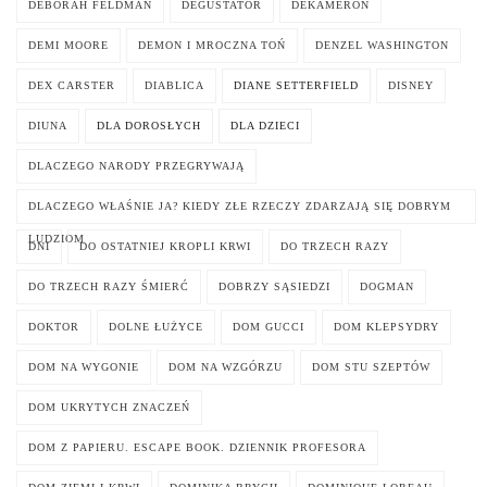
DEBORAH FELDMAN
DEGUSTATOR
DEKAMERON
DEMI MOORE
DEMON I MROCZNA TOŃ
DENZEL WASHINGTON
DEX CARSTER
DIABLICA
DIANE SETTERFIELD
DISNEY
DIUNA
DLA DOROSŁYCH
DLA DZIECI
DLACZEGO NARODY PRZEGRYWAJĄ
DLACZEGO WŁAŚNIE JA? KIEDY ZŁE RZECZY ZDARZAJĄ SIĘ DOBRYM
LUDZIOM
DNI
DO OSTATNIEJ KROPLI KRWI
DO TRZECH RAZY
DO TRZECH RAZY ŚMIERĆ
DOBRZY SĄSIEDZI
DOGMAN
DOKTOR
DOLNE ŁUŻYCE
DOM GUCCI
DOM KLEPSYDRY
DOM NA WYGONIE
DOM NA WZGÓRZU
DOM STU SZEPTÓW
DOM UKRYTYCH ZNACZEŃ
DOM Z PAPIERU. ESCAPE BOOK. DZIENNIK PROFESORA