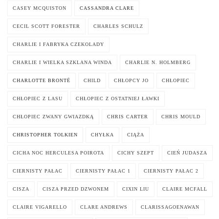
CASEY MCQUISTON
CASSANDRA CLARE
CECIL SCOTT FORESTER
CHARLES SCHULZ
CHARLIE I FABRYKA CZEKOLADY
CHARLIE I WIELKA SZKLANA WINDA
CHARLIE N. HOLMBERG
CHARLOTTE BRONTË
CHILD
CHŁOPCY JO
CHŁOPIEC
CHŁOPIEC Z LASU
CHŁOPIEC Z OSTATNIEJ ŁAWKI
CHŁOPIEC ZWANY GWIAZDKĄ
CHRIS CARTER
CHRIS MOULD
CHRISTOPHER TOLKIEN
CHYŁKA
CIĄŻA
CICHA NOC HERCULESA POIROTA
CICHY SZEPT
CIEŃ JUDASZA
CIERNISTY PAŁAC
CIERNISTY PAŁAC 1
CIERNISTY PAŁAC 2
CISZA
CISZA PRZED DZWONEM
CIXIN LIU
CLAIRE MCFALL
CLAIRE VIGARELLO
CLARE ANDREWS
CLARISSAGOENAWAN