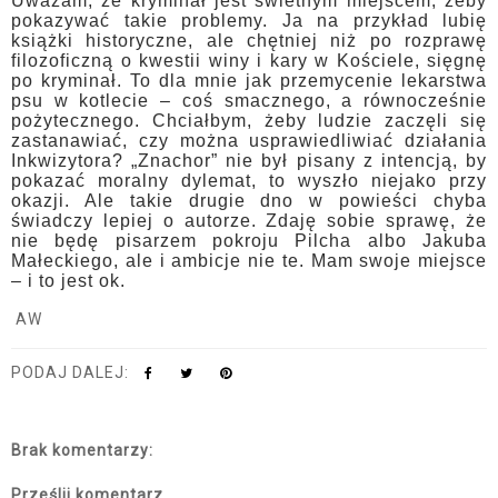
Uważam, że kryminał jest świetnym miejscem, żeby
pokazywać takie problemy. Ja na przykład lubię
książki historyczne, ale chętniej niż po rozprawę
filozoficzną o kwestii winy i kary w Kościele, sięgnę
po kryminał. To dla mnie jak przemycenie lekarstwa
psu w kotlecie – coś smacznego, a równocześnie
pożytecznego. Chciałbym, żeby ludzie zaczęli się
zastanawiać, czy można usprawiedliwiać działania
Inkwizytora? „Znachor” nie był pisany z intencją, by
pokazać moralny dylemat, to wyszło niejako przy
okazji. Ale takie drugie dno w powieści chyba
świadczy lepiej o autorze. Zdaję sobie sprawę, że
nie będę pisarzem pokroju Pilcha albo Jakuba
Małeckiego, ale i ambicje nie te. Mam swoje miejsce
– i to jest ok.
AW
PODAJ DALEJ:
Brak komentarzy:
Prześlij komentarz