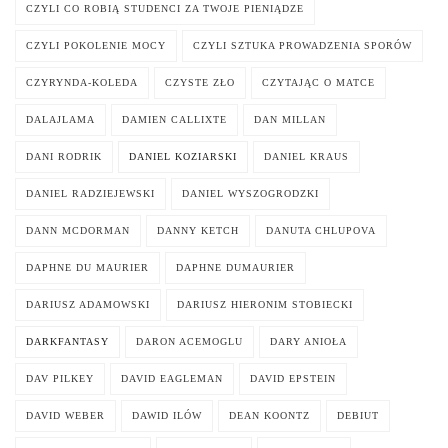
CZYLI CO ROBIĄ STUDENCI ZA TWOJE PIENIĄDZE
CZYLI POKOLENIE MOCY
CZYLI SZTUKA PROWADZENIA SPORÓW
CZYRYNDA-KOLEDA
CZYSTE ZŁO
CZYTAJĄC O MATCE
DALAJLAMA
DAMIEN CALLIXTE
DAN MILLAN
DANI RODRIK
DANIEL KOZIARSKI
DANIEL KRAUS
DANIEL RADZIEJEWSKI
DANIEL WYSZOGRODZKI
DANN MCDORMAN
DANNY KETCH
DANUTA CHLUPOVA
DAPHNE DU MAURIER
DAPHNE DUMAURIER
DARIUSZ ADAMOWSKI
DARIUSZ HIERONIM STOBIECKI
DARKFANTASY
DARON ACEMOGLU
DARY ANIOŁA
DAV PILKEY
DAVID EAGLEMAN
DAVID EPSTEIN
DAVID WEBER
DAWID ILÓW
DEAN KOONTZ
DEBIUT