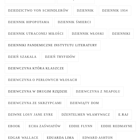
DZIEDZICTWO VON SCHINDLERÓW
DZIENNIK
DZIENNIK 1954
DZIENNIK HIPOPOTAMA
DZIENNIK ŚMIERCI
DZIENNIK UTRACONEJ MIŁOŚCI
DZIENNIK WŁOSKI
DZIENNIKI
DZIENNIKI PANDEMICZNE INSTYTUTU LITERATURY
DZIEŃ SZAKALA
DZIEŃ TRYFIDÓW
DZIEWCZYNA KTÓRA KLASZCZE
DZIEWCZYNA O PERŁOWYCH WŁOSACH
DZIEWCZYNA W DRUGIM RZĘDZIE
DZIEWCZYNA Z NEAPOLU
DZIEWCZYNA ZE SKRZYPCAMI
DZIEWIĄTY DOM
DZIWNE LOSY JANE EYRE
DŻENTELMEN WŁAMYWACZ
E.RAJ
EBOOK
ECHA ZAŚWIATÓW
EDDIE FLYNN
EDDIE REDMAYNE
EDGAR WALLACE
EDUARDA LIMA
EDWARD ASHTON