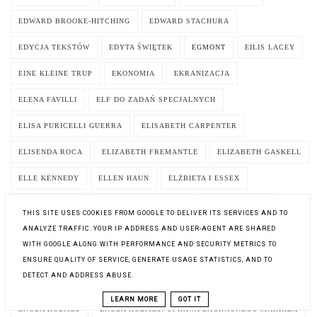
EDWARD BROOKE-HITCHING
EDWARD STACHURA
EDYCJA TEKSTÓW
EDYTA ŚWIĘTEK
EGMONT
EILIS LACEY
EINE KLEINE TRUP
EKONOMIA
EKRANIZACJA
ELENA FAVILLI
ELF DO ZADAŃ SPECJALNYCH
ELISA PURICELLI GUERRA
ELISABETH CARPENTER
ELISENDA ROCA
ELIZABETH FREMANTLE
ELIZABETH GASKELL
ELLE KENNEDY
ELLEN HAUN
ELŻBIETA I ESSEX
ELŻBIETA NIEĆ
EMANUEL BERGMANN
EMERAN MAYER
THIS SITE USES COOKIES FROM GOOGLE TO DELIVER ITS SERVICES AND TO
ANALYZE TRAFFIC. YOUR IP ADDRESS AND USER-AGENT ARE SHARED
EMIL LUDWIG
EMILIA JABŁONOWSKA
EMILIA PADOŁ
WITH GOOGLE ALONG WITH PERFORMANCE AND SECURITY METRICS TO
EMILIA PEREZ
EMILY BRONTË
EMILY HENRY
ENSURE QUALITY OF SERVICE, GENERATE USAGE STATISTICS, AND TO
DETECT AND ADDRESS ABUSE.
EMILY ST. JOHN MANDEL
EMPIK
EMPIK SELFPUBLISHING
LEARN MORE
GOT IT
ENOLA HOLMES
ENOLA HOLMES. SPRAWA ZAGINIONEGO MARKIZA