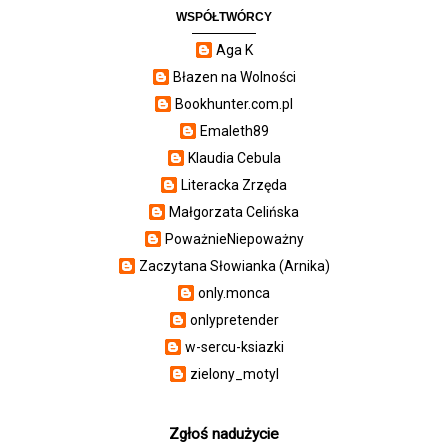
WSPÓŁTWÓRCY
Aga K
Błazen na Wolności
Bookhunter.com.pl
Emaleth89
Klaudia Cebula
Literacka Zrzęda
Małgorzata Celińska
PoważnieNiepoważny
Zaczytana Słowianka (Arnika)
only.monca
onlypretender
w-sercu-ksiazki
zielony_motyl
Zgłoś nadużycie