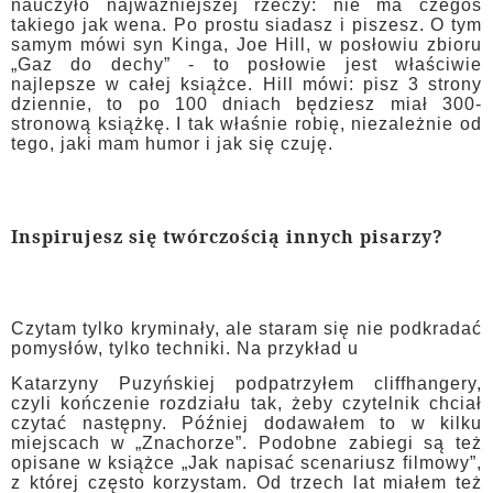
nauczyło najważniejszej rzeczy: nie ma czegoś
takiego jak wena. Po prostu siadasz i piszesz. O tym
samym mówi syn Kinga, Joe Hill, w posłowiu zbioru
„Gaz do dechy” - to posłowie jest właściwie
najlepsze w całej książce. Hill mówi: pisz 3 strony
dziennie, to po 100 dniach będziesz miał 300-
stronową książkę. I tak właśnie robię, niezależnie od
tego, jaki mam humor i jak się czuję.
Inspirujesz się twórczością innych pisarzy?
Czytam tylko kryminały, ale staram się nie podkradać
pomysłów, tylko techniki. Na przykład u
Katarzyny Puzyńskiej podpatrzyłem cliffhangery,
czyli kończenie rozdziału tak, żeby czytelnik chciał
czytać następny. Później dodawałem to w kilku
miejscach w „Znachorze”. Podobne zabiegi są też
opisane w książce „Jak napisać scenariusz filmowy”,
z której często korzystam. Od trzech lat miałem też