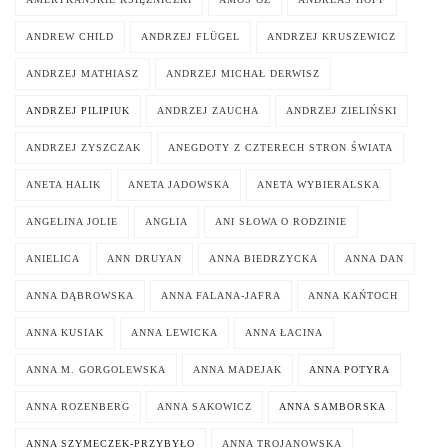
ANDREW CHILD
ANDRZEJ FLÜGEL
ANDRZEJ KRUSZEWICZ
ANDRZEJ MATHIASZ
ANDRZEJ MICHAŁ DERWISZ
ANDRZEJ PILIPIUK
ANDRZEJ ZAUCHA
ANDRZEJ ZIELIŃSKI
ANDRZEJ ZYSZCZAK
ANEGDOTY Z CZTERECH STRON ŚWIATA
ANETA HALIK
ANETA JADOWSKA
ANETA WYBIERALSKA
ANGELINA JOLIE
ANGLIA
ANI SŁOWA O RODZINIE
ANIELICA
ANN DRUYAN
ANNA BIEDRZYCKA
ANNA DAN
ANNA DĄBROWSKA
ANNA FALANA-JAFRA
ANNA KAŃTOCH
ANNA KUSIAK
ANNA LEWICKA
ANNA ŁACINA
ANNA M. GORGOLEWSKA
ANNA MADEJAK
ANNA POTYRA
ANNA ROZENBERG
ANNA SAKOWICZ
ANNA SAMBORSKA
ANNA SZYMECZEK-PRZYBYŁO
ANNA TROJANOWSKA