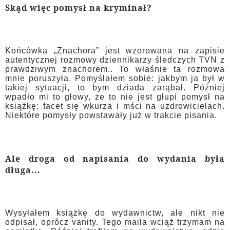
Skąd więc pomysł na kryminał?
Końcówka „Znachora” jest wzorowana na zapisie
autentycznej rozmowy dziennikarzy śledczych TVN z
prawdziwym znachorem.. To właśnie ta rozmowa
mnie poruszyła. Pomyślałem sobie: jakbym ja był w
takiej sytuacji, to bym dziada zarąbał. Później
wpadło mi to głowy, że to nie jest głupi pomysł na
książkę: facet się wkurza i mści na uzdrowicielach.
Niektóre pomysły powstawały już w trakcie pisania.
Ale droga od napisania do wydania była
długa...
Wysyłałem książkę do wydawnictw, ale nikt nie
odpisał, oprócz vanity. Tego maila wciąż trzymam na