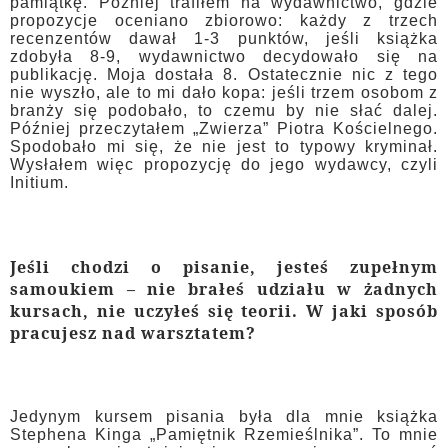
pamiątkę. Później trafiłem na wydawnictwo, gdzie
propozycje oceniano zbiorowo: każdy z trzech
recenzentów dawał 1-3 punktów, jeśli książka
zdobyła 8-9, wydawnictwo decydowało się na
publikację. Moja dostała 8. Ostatecznie nic z tego
nie wyszło, ale to mi dało kopa: jeśli trzem osobom z
branży się podobało, to czemu by nie słać dalej.
Później przeczytałem „Zwierza” Piotra Kościelnego.
Spodobało mi się, że nie jest to typowy kryminał.
Wysłałem więc propozycję do jego wydawcy, czyli
Initium.
Jeśli chodzi o pisanie, jesteś zupełnym
samoukiem – nie brałeś udziału w żadnych
kursach, nie uczyłeś się teorii. W jaki sposób
pracujesz nad warsztatem?
Jedynym kursem pisania była dla mnie książka
Stephena Kinga „Pamiętnik Rzemieślnika”. To mnie