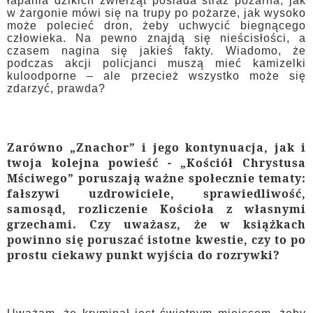
łapania dzikich zwierząt posiada straż pożarna, jak
w żargonie mówi się na trupy po pożarze, jak wysoko
może polecieć dron, żeby uchwycić biegnącego
człowieka. Na pewno znajdą się nieścisłości, a
czasem nagina się jakieś fakty. Wiadomo, że
podczas akcji policjanci muszą mieć kamizelki
kuloodporne – ale przecież wszystko może się
zdarzyć, prawda?
Zarówno „Znachor” i jego kontynuacja, jak i
twoja kolejna powieść - „Kościół Chrystusa
Mściwego” poruszają ważne społecznie tematy:
fałszywi uzdrowiciele, sprawiedliwość,
samosąd, rozliczenie Kościoła z własnymi
grzechami. Czy uważasz, że w książkach
powinno się poruszać istotne kwestie, czy to po
prostu ciekawy punkt wyjścia do rozrywki?