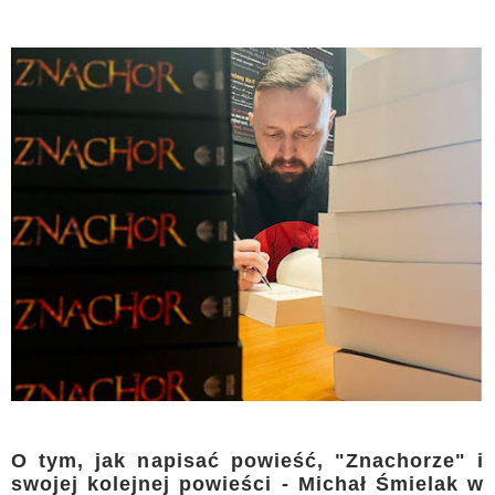
O tym, jak napisać powieść, "Znachorze" i
swojej kolejnej powieści - Michał Śmielak w