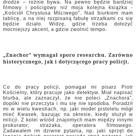
drodze – rożnie bywa. Na pewno będzie bardziej
filmowy i pościgowy niż moja kolejna książka -
„Kościół Chrystusa Mściwego”. Nad biurkiem mam
tablicę, a na niej rozpisaną fabułę strzałkami co się
będzie działo. Widzę, gdzie trzeba dołożyć
mocniejszy akcent, a gdzie zwolnić tempo.
„Znachor” wymagał sporo researchu. Zarówno
historycznego, jak i dotyczącego pracy policji.
Co do pracy policji, pomagał mi pisarz Piotr
Kościelny, który pracuje jako detektyw. Miał napisać
blurba, ale zaznaczył, że nie poleci „Znachora”,
dopóki nie przeczyta i mu się nie spodoba. Poradził
mi w wielu kwestiach, np. jaki model pistoletu mógł
mieć Kwasek, bazując na okresie, kiedy służył w
milicji. Z kolei wśród znajomych mam między innymi
prokurator, strażaka, operatora filmowego.
Zadawałem im dziwne pytania, np. jaki sprzęt do