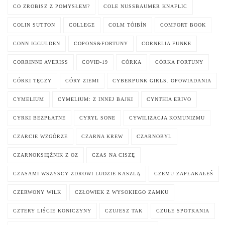
CO ZROBISZ Z POMYSŁEM?
COLE NUSSBAUMER KNAFLIC
COLIN SUTTON
COLLEGE
COLM TÓIBÍN
COMFORT BOOK
CONN IGGULDEN
COPONS&FORTUNY
CORNELIA FUNKE
CORRINNE AVERISS
COVID-19
CÓRKA
CÓRKA FORTUNY
CÓRKI TĘCZY
CÓRY ZIEMI
CYBERPUNK GIRLS. OPOWIADANIA
CYMELIUM
CYMELIUM: Z INNEJ BAJKI
CYNTHIA ERIVO
CYRKI BEZPŁATNE
CYRYL SONE
CYWILIZACJA KOMUNIZMU
CZARCIE WZGÓRZE
CZARNA KREW
CZARNOBYL
CZARNOKSIĘŻNIK Z OZ
CZAS NA CISZĘ
CZASAMI WSZYSCY ZDROWI LUDZIE KASZLĄ
CZEMU ZAPŁAKAŁEŚ
CZERWONY WILK
CZŁOWIEK Z WYSOKIEGO ZAMKU
CZTERY LIŚCIE KONICZYNY
CZUJESZ TAK
CZUŁE SPOTKANIA