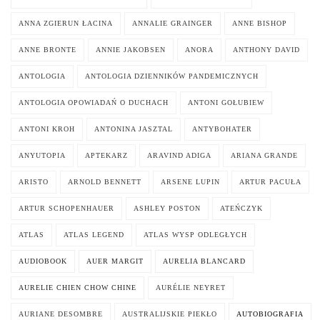
ANNA ZGIERUN ŁACINA
ANNALIE GRAINGER
ANNE BISHOP
ANNE BRONTE
ANNIE JAKOBSEN
ANORA
ANTHONY DAVID
ANTOLOGIA
ANTOLOGIA DZIENNIKÓW PANDEMICZNYCH
ANTOLOGIA OPOWIADAŃ O DUCHACH
ANTONI GOŁUBIEW
ANTONI KROH
ANTONINA JASZTAL
ANTYBOHATER
ANYUTOPIA
APTEKARZ
ARAVIND ADIGA
ARIANA GRANDE
ARISTO
ARNOLD BENNETT
ARSENE LUPIN
ARTUR PACUŁA
ARTUR SCHOPENHAUER
ASHLEY POSTON
ATEŃCZYK
ATLAS
ATLAS LEGEND
ATLAS WYSP ODLEGŁYCH
AUDIOBOOK
AUER MARGIT
AURELIA BLANCARD
AURELIE CHIEN CHOW CHINE
AURÉLIE NEYRET
AURIANE DESOMBRE
AUSTRALIJSKIE PIEKŁO
AUTOBIOGRAFIA