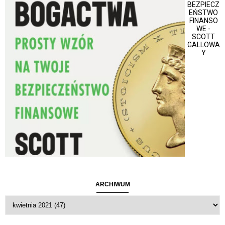
BEZPIECZ
EŃSTWO
FINANSO
WE -
SCOTT
GALLOWA
Y
ARCHIWUM