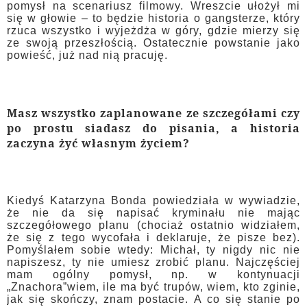
pomysł na scenariusz filmowy. Wreszcie ułożył mi
się w głowie – to będzie historia o gangsterze, który
rzuca wszystko i wyjeżdża w góry, gdzie mierzy się
ze swoją przeszłością. Ostatecznie powstanie jako
powieść, już nad nią pracuję.
Masz wszystko zaplanowane ze szczegółami czy
po prostu siadasz do pisania, a historia
zaczyna żyć własnym życiem?
Kiedyś Katarzyna Bonda powiedziała w wywiadzie,
że nie da się napisać kryminału nie mając
szczegółowego planu (chociaż ostatnio widziałem,
że się z tego wycofała i deklaruje, że pisze bez).
Pomyślałem sobie wtedy: Michał, ty nigdy nic nie
napiszesz, ty nie umiesz zrobić planu. Najczęściej
mam ogólny pomysł, np. w kontynuacji
„Znachora”wiem, ile ma być trupów, wiem, kto zginie,
jak się skończy, znam postacie. A co się stanie po