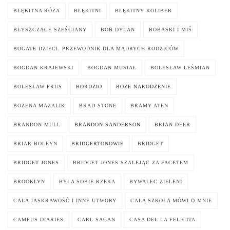
BŁĘKITNA RÓŻA
BŁĘKITNI
BŁĘKITNY KOLIBER
BŁYSZCZĄCE SZEŚCIANY
BOB DYLAN
BOBASKI I MIŚ
BOGATE DZIECI. PRZEWODNIK DLA MĄDRYCH RODZICÓW
BOGDAN KRAJEWSKI
BOGDAN MUSIAŁ
BOLESŁAW LEŚMIAN
BOLESŁAW PRUS
BORDZIO
BOŻE NARODZENIE
BOŻENA MAZALIK
BRAD STONE
BRAMY ATEN
BRANDON MULL
BRANDON SANDERSON
BRIAN DEER
BRIAR BOLEYN
BRIDGERTONOWIE
BRIDGET
BRIDGET JONES
BRIDGET JONES SZALEJĄC ZA FACETEM
BROOKLYN
BYŁA SOBIE RZEKA
BYWALEC ZIELENI
CAŁA JASKRAWOŚĆ I INNE UTWORY
CAŁA SZKOŁA MÓWI O MNIE
CAMPUS DIARIES
CARL SAGAN
CASA DEL LA FELICITA