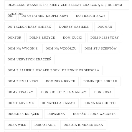
DLACZEGO WŁAŚNIE JA? KIEDY ZŁE RZECZY ZDARZAJĄ SIĘ DOBRYM
LUDZIOM
DNI
DO OSTATNIEJ KROPLI KRWI
DO TRZECH RAZY
DO TRZECH RAZY ŚMIERĆ
DOBRZY SĄSIEDZI
DOGMAN
DOKTOR
DOLNE ŁUŻYCE
DOM GUCCI
DOM KLEPSYDRY
DOM NA WYGONIE
DOM NA WZGÓRZU
DOM STU SZEPTÓW
DOM UKRYTYCH ZNACZEŃ
DOM Z PAPIERU. ESCAPE BOOK. DZIENNIK PROFESORA
DOM ZIEMI I KRWI
DOMINIKA BRYCH
DOMINIQUE LOREAU
DOMY PISARZY
DON KICHOT Z LA MANCZY
DON ROSA
DON'T LOVE ME
DONATELLA RIZZATI
DONNA MARCHETTI
DOOKOŁA-KSIĄŻEK
DOPAMINA
DOPAŚĆ LEONA WAGANTA
DORA WILK
DORASTANIE
DOROTA BINDAROWSKA