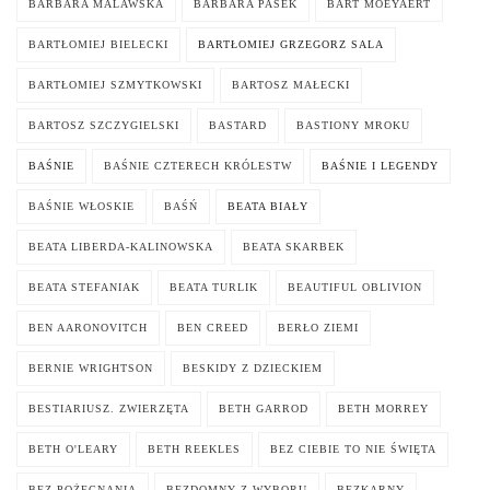
BARBARA MALAWSKA
BARBARA PASEK
BART MOEYAERT
BARTŁOMIEJ BIELECKI
BARTŁOMIEJ GRZEGORZ SALA
BARTŁOMIEJ SZMYTKOWSKI
BARTOSZ MAŁECKI
BARTOSZ SZCZYGIELSKI
BASTARD
BASTIONY MROKU
BAŚNIE
BAŚNIE CZTERECH KRÓLESTW
BAŚNIE I LEGENDY
BAŚNIE WŁOSKIE
BAŚŃ
BEATA BIAŁY
BEATA LIBERDA-KALINOWSKA
BEATA SKARBEK
BEATA STEFANIAK
BEATA TURLIK
BEAUTIFUL OBLIVION
BEN AARONOVITCH
BEN CREED
BERŁO ZIEMI
BERNIE WRIGHTSON
BESKIDY Z DZIECKIEM
BESTIARIUSZ. ZWIERZĘTA
BETH GARROD
BETH MORREY
BETH O'LEARY
BETH REEKLES
BEZ CIEBIE TO NIE ŚWIĘTA
BEZ POŻEGNANIA
BEZDOMNY Z WYBORU
BEZKARNY