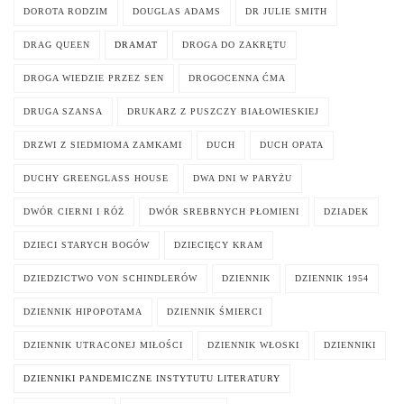
DOROTA RODZIM
DOUGLAS ADAMS
DR JULIE SMITH
DRAG QUEEN
DRAMAT
DROGA DO ZAKRĘTU
DROGA WIEDZIE PRZEZ SEN
DROGOCENNA ĆMA
DRUGA SZANSA
DRUKARZ Z PUSZCZY BIAŁOWIESKIEJ
DRZWI Z SIEDMIOMA ZAMKAMI
DUCH
DUCH OPATA
DUCHY GREENGLASS HOUSE
DWA DNI W PARYŻU
DWÓR CIERNI I RÓŻ
DWÓR SREBRNYCH PŁOMIENI
DZIADEK
DZIECI STARYCH BOGÓW
DZIECIĘCY KRAM
DZIEDZICTWO VON SCHINDLERÓW
DZIENNIK
DZIENNIK 1954
DZIENNIK HIPOPOTAMA
DZIENNIK ŚMIERCI
DZIENNIK UTRACONEJ MIŁOŚCI
DZIENNIK WŁOSKI
DZIENNIKI
DZIENNIKI PANDEMICZNE INSTYTUTU LITERATURY