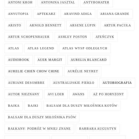
ANTONI KROH
ANTONINA JASZTAL
ANTYBOHATER
ANYUTOPIA
APTEKARZ
ARAVIND ADIGA
ARIANA GRANDE
ARISTO
ARNOLD BENNETT
ARSENE LUPIN
ARTUR PACUŁA
ARTUR SCHOPENHAUER
ASHLEY POSTON
ATEŃCZYK
ATLAS
ATLAS LEGEND
ATLAS WYSP ODLEGŁYCH
AUDIOBOOK
AUER MARGIT
AURELIA BLANCARD
AURELIE CHIEN CHOW CHINE
AURÉLIE NEYRET
AURIANE DESOMBRE
AUSTRALIJSKIE PIEKŁO
AUTOBIOGRAFIA
AUTOR NIEZNANY
AVI LOEB
AWANS
AŻ PO HORYZONT
BAJKA
BAJKI
BALSAM DLA DUSZY MIŁOŚNIKA KOTÓW
BALSAM DLA DUSZY MIŁOŚNIKA PSÓW
BAŁKANY: PODRÓŻ W MNIEJ ZNANE
BARBARA AUGUSTYN