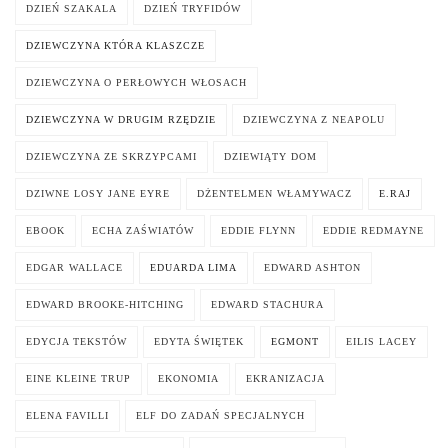
DZIEŃ SZAKALA
DZIEŃ TRYFIDÓW
DZIEWCZYNA KTÓRA KLASZCZE
DZIEWCZYNA O PERŁOWYCH WŁOSACH
DZIEWCZYNA W DRUGIM RZĘDZIE
DZIEWCZYNA Z NEAPOLU
DZIEWCZYNA ZE SKRZYPCAMI
DZIEWIĄTY DOM
DZIWNE LOSY JANE EYRE
DŻENTELMEN WŁAMYWACZ
E.RAJ
EBOOK
ECHA ZAŚWIATÓW
EDDIE FLYNN
EDDIE REDMAYNE
EDGAR WALLACE
EDUARDA LIMA
EDWARD ASHTON
EDWARD BROOKE-HITCHING
EDWARD STACHURA
EDYCJA TEKSTÓW
EDYTA ŚWIĘTEK
EGMONT
EILIS LACEY
EINE KLEINE TRUP
EKONOMIA
EKRANIZACJA
ELENA FAVILLI
ELF DO ZADAŃ SPECJALNYCH