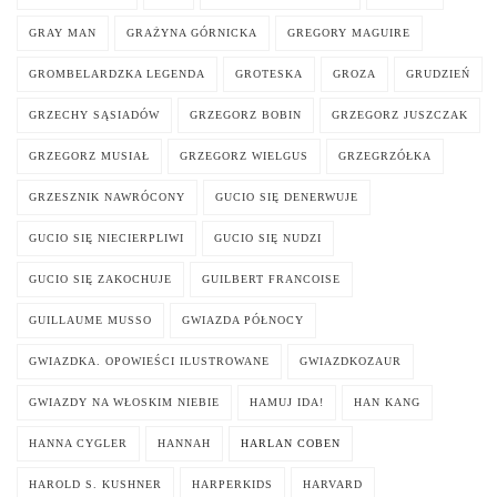
GRAY MAN
GRAŻYNA GÓRNICKA
GREGORY MAGUIRE
GROMBELARDZKA LEGENDA
GROTESKA
GROZA
GRUDZIEŃ
GRZECHY SĄSIADÓW
GRZEGORZ BOBIN
GRZEGORZ JUSZCZAK
GRZEGORZ MUSIAŁ
GRZEGORZ WIELGUS
GRZEGRZÓŁKA
GRZESZNIK NAWRÓCONY
GUCIO SIĘ DENERWUJE
GUCIO SIĘ NIECIERPLIWI
GUCIO SIĘ NUDZI
GUCIO SIĘ ZAKOCHUJE
GUILBERT FRANCOISE
GUILLAUME MUSSO
GWIAZDA PÓŁNOCY
GWIAZDKA. OPOWIEŚCI ILUSTROWANE
GWIAZDKOZAUR
GWIAZDY NA WŁOSKIM NIEBIE
HAMUJ IDA!
HAN KANG
HANNA CYGLER
HANNAH
HARLAN COBEN
HAROLD S. KUSHNER
HARPERKIDS
HARVARD