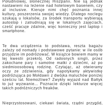
Południowej, słonecznej Hiszpanii. Nie są jednak
nastawieni na leżenie nad hotelowym basenem, czy
al inclusive. Kieruje nimi chęć poznania innej
kultury, poszerzenia swojej wiedzy. Dlatego noclegu
szukają u lokalsów, za środek transportu wybierają
autostop i zatrudniają się w lokalnych zajęciach,
cześć pracuje zdalnie, więc konieczny jest laptop i
smartphone.
Te dwa urządzenia to podstawa, reszta bagażu
zależy od nomady i podstawowe pytanie: w ile osób
przyjdzie im podróżować. W książce bowiem mamy w
tej kwestii przekrój. Od radosnych singli, przez
zakochane pary i samotne matki z dziećmi, aż po
siedmioosobową rodzinę. Czytając, aż otwieramy
oczy ze zdziwienia, gdy napotykamy aktywistkę
podróżująca po Mołdawii z dwójka maluchów poniżej
sześciu lat. Niemożliwe? Zwykły wyjazd nad Bałtyk
to już wyzwanie... Poznacie dzięki lekturze więcej
takich podróżniczych freaków.
Nieprzystosowani, ciekawi świata, rządni przygód,