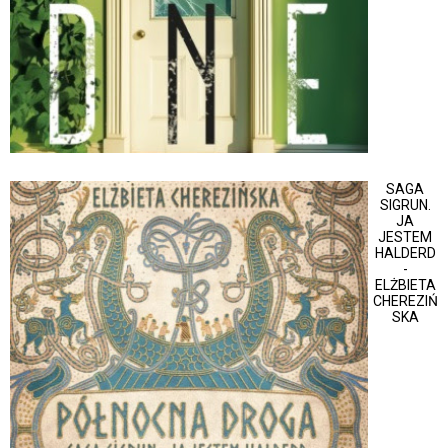
SAGA
SIGRUN.
JA
JESTEM
HALDERD
-
ELŻBIETA
CHEREZIŃ
SKA