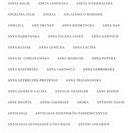
ANETA HALIK
ANETA JADOWSKA
ANETA WYBIERALSKA
ANGELINA JOLIE
ANGLIA
ANI SŁOWA O RODZINIE
ANIELICA
ANN DRUYAN
ANNA BIEDRZYCKA
ANNA DAN
ANNA DĄBROWSKA
ANNA FALANA-JAFRA
ANNA KAŃTOCH
ANNA KUSIAK
ANNA LEWICKA
ANNA ŁACINA
ANNA M. GORGOLEWSKA
ANNA MADEJAK
ANNA POTYRA
ANNA ROZENBERG
ANNA SAKOWICZ
ANNA SAMBORSKA
ANNA SZYMECZEK-PRZYBYŁO
ANNA TROJANOWSKA
ANNA ZGIERUN ŁACINA
ANNALIE GRAINGER
ANNE BISHOP
ANNE BRONTE
ANNIE JAKOBSEN
ANORA
ANTHONY DAVID
ANTOLOGIA
ANTOLOGIA DZIENNIKÓW PANDEMICZNYCH
ANTOLOGIA OPOWIADAŃ O DUCHACH
ANTONI GOŁUBIEW