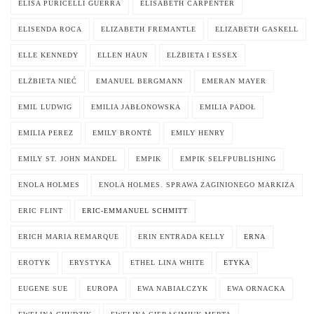
ELISA PURICELLI GUERRA
ELISABETH CARPENTER
ELISENDA ROCA
ELIZABETH FREMANTLE
ELIZABETH GASKELL
ELLE KENNEDY
ELLEN HAUN
ELŻBIETA I ESSEX
ELŻBIETA NIEĆ
EMANUEL BERGMANN
EMERAN MAYER
EMIL LUDWIG
EMILIA JABŁONOWSKA
EMILIA PADOŁ
EMILIA PEREZ
EMILY BRONTË
EMILY HENRY
EMILY ST. JOHN MANDEL
EMPIK
EMPIK SELFPUBLISHING
ENOLA HOLMES
ENOLA HOLMES. SPRAWA ZAGINIONEGO MARKIZA
ERIC FLINT
ERIC-EMMANUEL SCHMITT
ERICH MARIA REMARQUE
ERIN ENTRADA KELLY
ERNA
EROTYK
ERYSTYKA
ETHEL LINA WHITE
ETYKA
EUGENE SUE
EUROPA
EWA NABIAŁCZYK
EWA ORNACKA