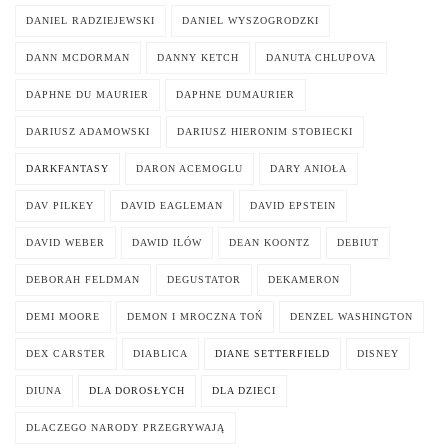
DANIEL RADZIEJEWSKI
DANIEL WYSZOGRODZKI
DANN MCDORMAN
DANNY KETCH
DANUTA CHLUPOVA
DAPHNE DU MAURIER
DAPHNE DUMAURIER
DARIUSZ ADAMOWSKI
DARIUSZ HIERONIM STOBIECKI
DARKFANTASY
DARON ACEMOGLU
DARY ANIOŁA
DAV PILKEY
DAVID EAGLEMAN
DAVID EPSTEIN
DAVID WEBER
DAWID ILÓW
DEAN KOONTZ
DEBIUT
DEBORAH FELDMAN
DEGUSTATOR
DEKAMERON
DEMI MOORE
DEMON I MROCZNA TOŃ
DENZEL WASHINGTON
DEX CARSTER
DIABLICA
DIANE SETTERFIELD
DISNEY
DIUNA
DLA DOROSŁYCH
DLA DZIECI
DLACZEGO NARODY PRZEGRYWAJĄ