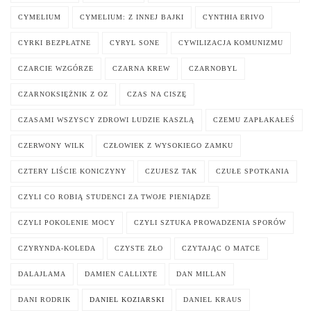
CYMELIUM
CYMELIUM: Z INNEJ BAJKI
CYNTHIA ERIVO
CYRKI BEZPŁATNE
CYRYL SONE
CYWILIZACJA KOMUNIZMU
CZARCIE WZGÓRZE
CZARNA KREW
CZARNOBYL
CZARNOKSIĘŻNIK Z OZ
CZAS NA CISZĘ
CZASAMI WSZYSCY ZDROWI LUDZIE KASZLĄ
CZEMU ZAPŁAKAŁEŚ
CZERWONY WILK
CZŁOWIEK Z WYSOKIEGO ZAMKU
CZTERY LIŚCIE KONICZYNY
CZUJESZ TAK
CZUŁE SPOTKANIA
CZYLI CO ROBIĄ STUDENCI ZA TWOJE PIENIĄDZE
CZYLI POKOLENIE MOCY
CZYLI SZTUKA PROWADZENIA SPORÓW
CZYRYNDA-KOLEDA
CZYSTE ZŁO
CZYTAJĄC O MATCE
DALAJLAMA
DAMIEN CALLIXTE
DAN MILLAN
DANI RODRIK
DANIEL KOZIARSKI
DANIEL KRAUS