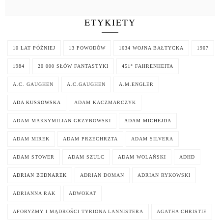
ETYKIETY
10 LAT PÓŹNIEJ
13 POWODÓW
1634 WOJNA BAŁTYCKA
1907
1984
20 000 SŁÓW FANTASTYKI
451° FAHRENHEITA
A.C. GAUGHEN
A.C.GAUGHEN
A.M.ENGLER
ADA KUSSOWSKA
ADAM KACZMARCZYK
ADAM MAKSYMILIAN GRZYBOWSKI
ADAM MICHEJDA
ADAM MIREK
ADAM PRZECHRZTA
ADAM SILVERA
ADAM STOWER
ADAM SZULC
ADAM WOLAŃSKI
ADHD
ADRIAN BEDNAREK
ADRIAN DOMAN
ADRIAN RYKOWSKI
ADRIANNA RAK
ADWOKAT
AFORYZMY I MĄDROŚCI TYRIONA LANNISTERA
AGATHA CHRISTIE