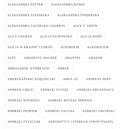
ALEKSANDRA POTTER
ALEKSANDRA RUMIN
ALEKSANDRA SZATARSKA
ALEKSANDRA ŚWIDERSKA
ALEKSANDRA ZAGÓRSKA-CHABROS
ALEX T. SMITH
ALICE OSEMAN
ALICJA FILIPOWSKA
ALICJA HORN
ALICJA W KRAINIE CZARÓW
ALKOHOLIK
ALKOHOLIZM
ALPY
AMADEUSZ WAGNER
AMANTES
AMAZON
AMBASADOR WYOBRAŹNI
AMBER
AMERYKAŃSKIE KSIĘŻNICZKI
AMOS OZ
ANDREAS HOFF
ANDREW CHILD
ANDRZEJ FLÜGEL
ANDRZEJ KRUSZEWICZ
ANDRZEJ MATHIASZ
ANDRZEJ MICHAŁ DERWISZ
ANDRZEJ PILIPIUK
ANDRZEJ ZAUCHA
ANDRZEJ ZIELIŃSKI
ANDRZEJ ZYSZCZAK
ANEGDOTY Z CZTERECH STRON ŚWIATA