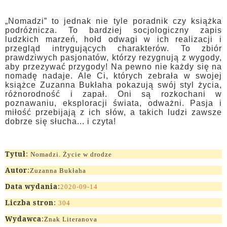
„Nomadzi” to jednak nie tyle poradnik czy książka
podróżnicza. To bardziej socjologiczny zapis
ludzkich marzeń, hołd odwagi w ich realizacji i
przegląd intrygujących charakterów. To zbiór
prawdziwych pasjonatów, którzy rezygnują z wygody,
aby przezywać przygody! Na pewno nie każdy się na
nomadę nadaje. Ale Ci, których zebrała w swojej
książce Zuzanna Bukłaha pokazują swój styl życia,
różnorodność i zapał. Oni są rozkochani w
poznawaniu, eksploracji świata, odważni. Pasja i
miłość przebijają z ich słów, a takich ludzi zawsze
dobrze się słucha... i czyta!
Tytuł
:
Nomadzi. Życie w drodze
Autor
:
Zuzanna Bukłaha
Data wydania
:
2020-09-14
Liczba stron
:
304
Wydawca
:
Znak Literanova