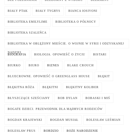
BIAŁY PTAK
BIAŁY TYGRYS
BIANCA IOSIVONI
BIBLIOTEKA EMILYLIME
BIBLIOTEKA O PÓŁNOCY
BIBLIOTEKA SZALEŃCA
BIBLIOTEKA W OBLĘŻONY MIEŚCIE. O WOJNIE W SYRII I ODZYSKANEJ
NADZIEI
BIOGRAFIA
BIOLOGIA. OPOWIEŚĆ O ŻYCIU
BISTARI
BIURKO
BIURO
BIZNES
BLAKE CROUCH
BLUECROWNE. OPOWIEŚĆ O GREENGLASS HOUSE
BŁĘKIT
BŁĘKITNA RÓŻA
BŁĘKITNI
BŁĘKITNY KOLIBER
BŁYSZCZĄCE SZEŚCIANY
BOB DYLAN
BOBASKI I MIŚ
BOGATE DZIECI. PRZEWODNIK DLA MĄDRYCH RODZICÓW
BOGDAN KRAJEWSKI
BOGDAN MUSIAŁ
BOLESŁAW LEŚMIAN
BOLESŁAW PRUS
BORDZIO
BOŻE NARODZENIE