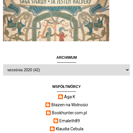
ARCHIWUM
WSPÓŁTWÓRCY
Aga K
Błazen na Wolności
Bookhunter.com.pl
Emaleth89
Klaudia Cebula