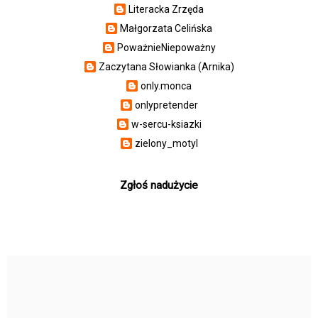
Literacka Zrzęda
Małgorzata Celińska
PoważnieNiepoważny
Zaczytana Słowianka (Arnika)
only.monca
onlypretender
w-sercu-ksiazki
zielony_motyl
Zgłoś nadużycie