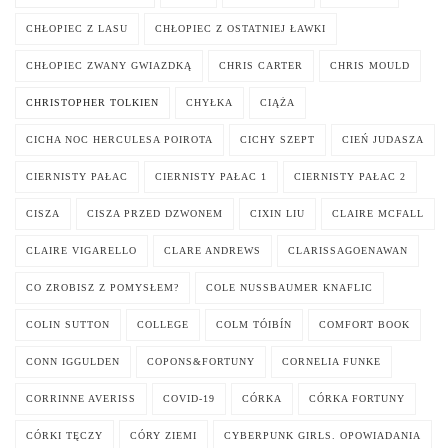
CHŁOPIEC Z LASU
CHŁOPIEC Z OSTATNIEJ ŁAWKI
CHŁOPIEC ZWANY GWIAZDKĄ
CHRIS CARTER
CHRIS MOULD
CHRISTOPHER TOLKIEN
CHYŁKA
CIĄŻA
CICHA NOC HERCULESA POIROTA
CICHY SZEPT
CIEŃ JUDASZA
CIERNISTY PAŁAC
CIERNISTY PAŁAC 1
CIERNISTY PAŁAC 2
CISZA
CISZA PRZED DZWONEM
CIXIN LIU
CLAIRE MCFALL
CLAIRE VIGARELLO
CLARE ANDREWS
CLARISSAGOENAWAN
CO ZROBISZ Z POMYSŁEM?
COLE NUSSBAUMER KNAFLIC
COLIN SUTTON
COLLEGE
COLM TÓIBÍN
COMFORT BOOK
CONN IGGULDEN
COPONS&FORTUNY
CORNELIA FUNKE
CORRINNE AVERISS
COVID-19
CÓRKA
CÓRKA FORTUNY
CÓRKI TĘCZY
CÓRY ZIEMI
CYBERPUNK GIRLS. OPOWIADANIA