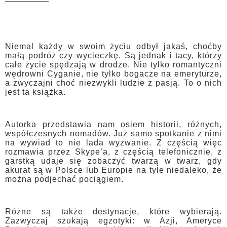
Niemal każdy w swoim życiu odbył jakaś, choćby
małą podróż czy wycieczkę. Są jednak i tacy, którzy
całe życie spędzają w drodze. Nie tylko romantyczni
wędrowni Cyganie, nie tylko bogacze na emeryturze,
a zwyczajni choć niezwykli ludzie z pasją. To o nich
jest ta książka.
Autorka przedstawia nam osiem historii, różnych,
współczesnych nomadów. Już samo spotkanie z nimi
na wywiad to nie lada wyzwanie. Z częścią więc
rozmawia przez Skype’a, z częścią telefonicznie, z
garstką udaje się zobaczyć twarzą w twarz, gdy
akurat są w Polsce lub Europie na tyle niedaleko, że
można podjechać pociągiem.
Różne są także destynacje, które wybierają.
Zazwyczaj szukają egzotyki: w Azji, Ameryce