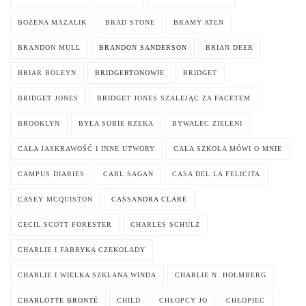
BOŻENA MAZALIK
BRAD STONE
BRAMY ATEN
BRANDON MULL
BRANDON SANDERSON
BRIAN DEER
BRIAR BOLEYN
BRIDGERTONOWIE
BRIDGET
BRIDGET JONES
BRIDGET JONES SZALEJĄC ZA FACETEM
BROOKLYN
BYŁA SOBIE RZEKA
BYWALEC ZIELENI
CAŁA JASKRAWOŚĆ I INNE UTWORY
CAŁA SZKOŁA MÓWI O MNIE
CAMPUS DIARIES
CARL SAGAN
CASA DEL LA FELICITA
CASEY MCQUISTON
CASSANDRA CLARE
CECIL SCOTT FORESTER
CHARLES SCHULZ
CHARLIE I FABRYKA CZEKOLADY
CHARLIE I WIELKA SZKLANA WINDA
CHARLIE N. HOLMBERG
CHARLOTTE BRONTË
CHILD
CHŁOPCY JO
CHŁOPIEC