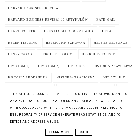
HARVARD BUSINESS REVIEW
HARVARD BUSINESS REVIEW. 10 ARTYKUŁÓW
HATE MAIL
HEARTSTOPPER
HEKSALOGIA O DORZE WILK
HELA
HELEN FIELDING
HELENA MNISZKÓWNA
HÉLÈNE DELFORGE
HENRY WOOD
HERCULES POIROT
HERKULES POIROT
HIM (TOM 1)
HIM (TOM 2)
HISTORIA
HISTORIA PRAWDZIWA
HISTORIA ŚRÓDZIEMIA
HISTORIA TRAGICZNA
HIT CZU KIT
HOMER
HOROSKOPY
HORROR
HUGH WARWICK
HUMOR
THIS SITE USES COOKIES FROM GOOGLE TO DELIVER ITS SERVICES AND TO
HUMPHREY CARPENTER
HYTROŚ PRZEMYSŁAW
ANALYZE TRAFFIC. YOUR IP ADDRESS AND USER-AGENT ARE SHARED
WITH GOOGLE ALONG WITH PERFORMANCE AND SECURITY METRICS TO
I THINK I LOVE YOU
I ZBAW MNIE ODE ZŁEGO
IAIN BANKS
ENSURE QUALITY OF SERVICE, GENERATE USAGE STATISTICS, AND TO
DETECT AND ADDRESS ABUSE.
IDA
IDĘ LULU
IDIOTA
IGA MAJAK
IMIONA ŚMIERCI
LEARN MORE
GOT IT
INCEL
INFRÆNUM
INKBOOK
INSPIRACJA