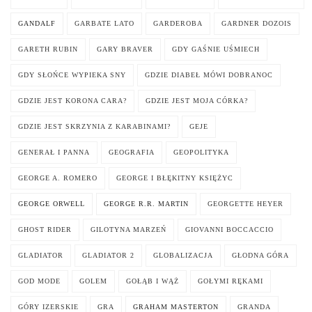
GANDALF
GARBATE LATO
GARDEROBA
GARDNER DOZOIS
GARETH RUBIN
GARY BRAVER
GDY GAŚNIE UŚMIECH
GDY SŁOŃCE WYPIEKA SNY
GDZIE DIABEŁ MÓWI DOBRANOC
GDZIE JEST KORONA CARA?
GDZIE JEST MOJA CÓRKA?
GDZIE JEST SKRZYNIA Z KARABINAMI?
GEJE
GENERAŁ I PANNA
GEOGRAFIA
GEOPOLITYKA
GEORGE A. ROMERO
GEORGE I BŁĘKITNY KSIĘŻYC
GEORGE ORWELL
GEORGE R.R. MARTIN
GEORGETTE HEYER
GHOST RIDER
GILOTYNA MARZEŃ
GIOVANNI BOCCACCIO
GLADIATOR
GLADIATOR 2
GLOBALIZACJA
GŁODNA GÓRA
GOD MODE
GOLEM
GOŁĄB I WĄŻ
GOŁYMI RĘKAMI
GÓRY IZERSKIE
GRA
GRAHAM MASTERTON
GRANDA