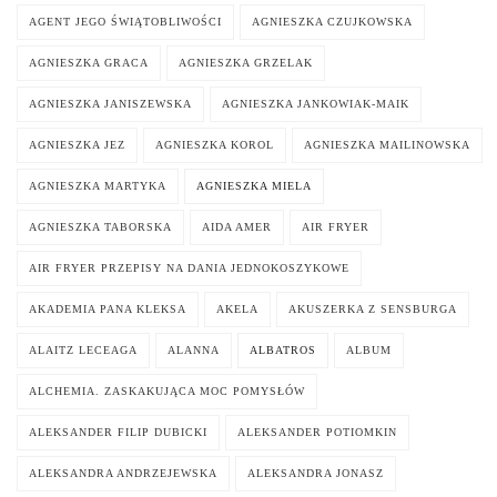
AGENT JEGO ŚWIĄTOBLIWOŚCI
AGNIESZKA CZUJKOWSKA
AGNIESZKA GRACA
AGNIESZKA GRZELAK
AGNIESZKA JANISZEWSKA
AGNIESZKA JANKOWIAK-MAIK
AGNIESZKA JEZ
AGNIESZKA KOROL
AGNIESZKA MAILINOWSKA
AGNIESZKA MARTYKA
AGNIESZKA MIELA
AGNIESZKA TABORSKA
AIDA AMER
AIR FRYER
AIR FRYER PRZEPISY NA DANIA JEDNOKOSZYKOWE
AKADEMIA PANA KLEKSA
AKELA
AKUSZERKA Z SENSBURGA
ALAITZ LECEAGA
ALANNA
ALBATROS
ALBUM
ALCHEMIA. ZASKAKUJĄCA MOC POMYSŁÓW
ALEKSANDER FILIP DUBICKI
ALEKSANDER POTIOMKIN
ALEKSANDRA ANDRZEJEWSKA
ALEKSANDRA JONASZ