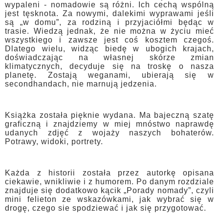
wypaleni - nomadowie są różni. Ich cechą wspólną
jest tęsknota. Za nowymi, dalekimi wyprawami jeśli
są „w domu”, za rodziną i przyjaciółmi będąc w
trasie. Wiedzą jednak, że nie można w życiu mieć
wszystkiego i zawsze jest coś kosztem czegoś.
Dlatego wielu, widząc biedę w ubogich krajach,
doświadczając na własnej skórze zmian
klimatycznych, decyduje się na troskę o nasza
planetę. Zostają weganami, ubierają się w
secondhandach, nie marnują jedzenia.
Książka została pięknie wydana. Ma bajeczną szatę
graficzną i znajdziemy w miej mnóstwo naprawdę
udanych zdjęć z wojaży naszych bohaterów.
Potrawy, widoki, portrety.
Każda z historii została przez autorkę opisana
ciekawie, wnikliwie i z humorem. Po danym rozdziale
znajduje się dodatkowo kącik „Porady nomady”, czyli
mini felieton ze wskazówkami, jak wybrać się w
drogę, czego sie spodziewać i jak się przygotować.