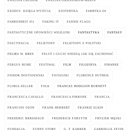
EWELINA CHUDZIK
EWELINA GIERASIMIUK-MERTA
EXODUS. KSIĘGA WYJŚCIA
EZOTERYKA
FABRYKA OS
FAHRENHEIT 451
FAKING IT
FANNIE FLAGG
FANTASTYCZNE OPOWIEŚCI WIGILIJNE
FANTASTYKA
FANTASY
FASCYNACJA
FELIETONY
FELIETONY Z POLITYKI
FELIKS W. KRES
FELUŚ I GUCIO WIEDZĄ JAK SIĘ ZACHOWAĆ
FERGUS HUME
FESTIWAL
FILM
FILOZOFIA
FINANSE
FIODOR DOSTOJEWSKI
FISTASZKI
FLORENCE DUTHEIL
FLORIA ZELLER
FOLK
FRANCES HODGSON BURNETT
FRANCESCA CAVALLO
FRANCESCA PIRRONE
FRANCJA
FRANCOIS OZON
FRANK HERBERT
FRANKIE ELKIN
FREDERIC BRREMAUD
FREDERICK FORSYTH
FRYZJER MĘSKI
FUNDACJA
FUNNY STORY
G. T. KARBER
GABRIELLE ZEVIN