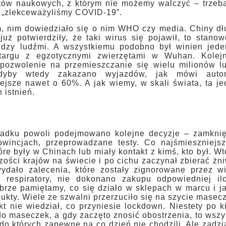
aktów naukowych, z którym nie możemy walczyć – trzeb
– „zlekceważyliśmy COVID-19”.
m, nim dowiedziało się o nim WHO czy media. Chiny d
uż potwierdziły, że taki wirus się pojawił, to stano
iędzy ludźmi. A wszystkiemu podobno był winien jede
a targu z egzotycznymi zwierzętami w Wuhan. Kolej
pozwolenie na przemieszczanie się wielu milionów lu
dyby wtedy zakazano wyjazdów, jak mówi autor
ejsze nawet o 60%. A jak wiemy, w skali świata, ta j
 istnień.
ypadku powoli podejmowano kolejne decyzje – zamknię
owincjach, przeprowadzane testy. Co najśmieszniejsz
re były w Chinach lub miały kontakt z kimś, kto był. W
ści krajów na świecie i po cichu zaczynał zbierać żn
dało zalecenia, które zostały zignorowane przez wi
respiratory, nie dokonano zakupu odpowiedniej ilo
rze pamiętamy, co się działo w sklepach w marcu i j
ukty. Wiele ze szwalni przerzuciło się na szycie masec
kt nie wiedział, co przyniesie lockdown. Niestety po k
ę do maseczek, a gdy zaczęto znosić obostrzenia, to wsz
, do których zapewne na co dzień nie chodzili. Ale zadzi