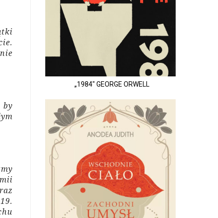
tki
ie.
nie
„1984" GEORGE ORWELL
 by
łym
zmy
mii
raz
19.
chu