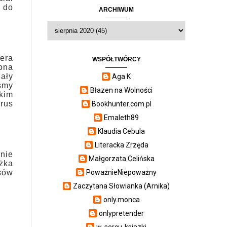
 do
ARCHIWUM
iera
WSPÓŁTWÓRCY
zona
iały
Aga K
iśmy
Błazen na Wolności
kim
rus
Bookhunter.com.pl
Emaleth89
Klaudia Cebula
Literacka Zrzęda
anie
Małgorzata Celińska
ążka
isów
PoważnieNiepoważny
Zaczytana Słowianka (Arnika)
only.monca
onlypretender
w-sercu-ksiazki