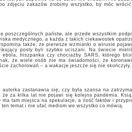
o po zdjęciu zakazów zrobimy wszystko, by móc wrócić
je poszczególnych państw, ale przede wszystkim podp
wiska medycznego, a każda z takich ciekawostek opatr
wspomina także, że pierwsze wzmianki o wirusie pojaw
ikujący posty byli szybko uciszani. Na świecie miel
h: ebola, hiszpanka czy chociażby SARS, którego blis
nak, że wiele osób nie ma świadomości, że koronawi
ście zachorowań – a wakacje jeszcze się nie skończyły.
h autorka zastanawia się, czy była szansa na zatrzym
 że za kilka lat nie pojawi się kolejna pandemia. Ksi
 ma tam miejsca na spekulacje, a ilość faktów i przyp
 ten temat i nie ufać mediom we wszystko co mówią.