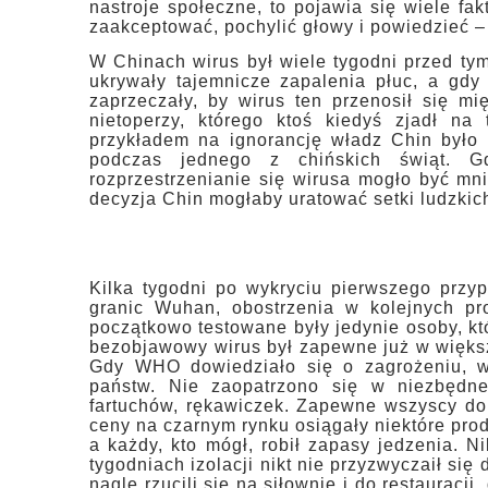
nastroje społeczne, to pojawia się wiele f
zaakceptować, pochylić głowy i powiedzieć 
W Chinach wirus był wiele tygodni przed ty
ukrywały tajemnicze zapalenia płuc, a gdy j
zaprzeczały, by wirus ten przenosił się m
nietoperzy, którego ktoś kiedyś zjadł n
przykładem na ignorancję władz Chin było 
podczas jednego z chińskich świąt. G
rozprzestrzenianie się wirusa mogło być mni
decyzja Chin mogłaby uratować setki ludzkich
Kilka tygodni po wykryciu pierwszego prz
granic Wuhan, obostrzenia w kolejnych pr
początkowo testowane były jedynie osoby, któ
bezobjawowy wirus był zapewne już w większo
Gdy WHO dowiedziało się o zagrożeniu, wy
państw. Nie zaopatrzono się w niezbędne 
fartuchów, rękawiczek. Zapewne wszyscy dob
ceny na czarnym rynku osiągały niektóre prod
a każdy, kto mógł, robił zapasy jedzenia. Ni
tygodniach izolacji nikt nie przyzwyczaił si
nagle rzucili się na siłownie i do restauracji