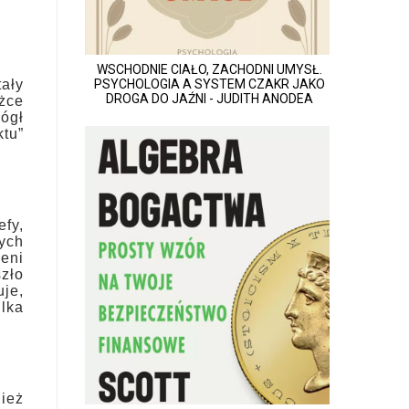
WSCHODNIE CIAŁO, ZACHODNI UMYSŁ.
ały
PSYCHOLOGIA A SYSTEM CZAKR JAKO
DROGA DO JAŹNI - JUDITH ANODEA
żce
ógł
ktu”
efy,
tych
eni
szło
uje,
ilka
nież