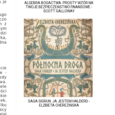
a je
ALGEBRA BOGACTWA. PROSTY WZÓR NA
TWOJE BEZPIECZEŃSTWO FINANSOWE -
SCOTT GALLOWAY
ługo
wczo
n z
nym
dzi
ka,
edna
cie
e -
tedy
iwa.
ele
ści
akie
zek,
SAGA SIGRUN. JA JESTEM HALDERD -
ilku
ELŻBIETA CHEREZIŃSKA
yscy
ałał