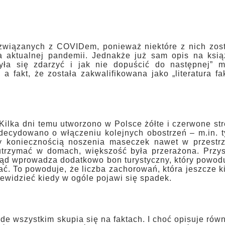
związanych z COVIDem, ponieważ niektóre z nich zost
na aktualnej pandemii. Jednakże już sam opis na ksią
yła się zdarzyć i jak nie dopuścić do następnej” m
a fakt, że została zakwalifikowana jako „literatura fa
ilka dni temu utworzono w Polsce żółte i czerwone str
zdecydowano o włączeniu kolejnych obostrzeń – m.in. 
y koniecznością noszenia maseczek nawet w przestrz
o utrzymać w domach, większość była przerażona. Przy
rząd wprowadza dodatkowo bon turystyczny, który powod
ć. To powoduje, że liczba zachorowań, która jeszcze k
rzewidzieć kiedy w ogóle pojawi się spadek.
e wszystkim skupia się na faktach. I choć opisuje rów