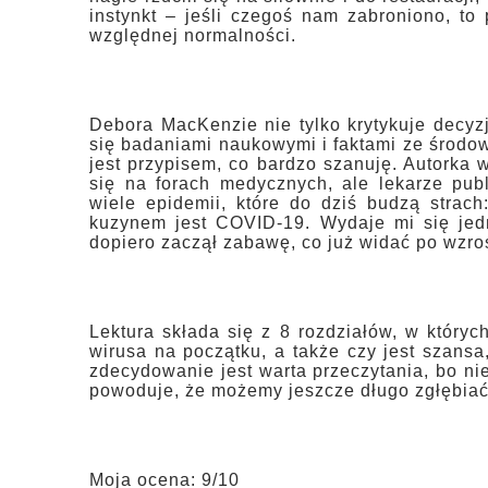
instynkt – jeśli czegoś nam zabroniono, t
względnej normalności.
Debora MacKenzie nie tylko krytykuje decyz
się badaniami naukowymi i faktami ze środo
jest przypisem, co bardzo szanuję. Autorka 
się na forach medycznych, ale lekarze publ
wiele epidemii, które do dziś budzą strac
kuzynem jest COVID-19. Wydaje mi się jed
dopiero zaczął zabawę, co już widać po wzro
Lektura składa się z 8 rozdziałów, w któryc
wirusa na początku, a także czy jest szansa,
zdecydowanie jest warta przeczytania, bo nie
powoduje, że możemy jeszcze długo zgłębiać
Moja ocena: 9/10