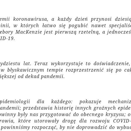
emii koronawirusa, a każdy dzień przynosi dziesią
inii, w których łatwo się pogubić nawet specjaliśc
ebory MacKenzie jest pierwszą rzetelną, a jednocześ
ID-19.
dziestu lat. Teraz wykorzystuje to doświadczenie,
 w błyskawicznym tempie rozprzestrzenić się po ca
iększej od dekad pandemii.
pidemiologii dla każdego: pokazuje mechani
pandemii; przedstawia historię innych groźnych epide
powinny były nas przygotować do obecnego kryzysu; o
rowia, które utorowały drogę dla rozwoju COVID-
ia powinniśmy rozpocząć, by nie doprowadzić do wybu