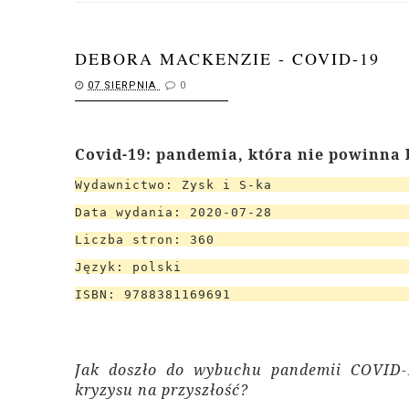
DEBORA MACKENZIE - COVID-19
07 SIERPNIA
0
Covid-19: pandemia, która nie powinna b
Wydawnictwo: Zysk i S-ka
Data wydania: 2020-07-28
Liczba stron: 360
Język: polski
ISBN: 9788381169691
Jak doszło do wybuchu pandemii COVID-
kryzysu na przyszłość?