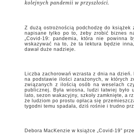
kolejnych pandemii w przyszłości.
Z dużą ostrożnością podchodzę do książek 
napisane tylko po to, żeby zrobić biznes 
„Covid-19: pandemia, która nie powinna b
wskazywać na to, że ta lektura będzie inna, 
dawał duże nadzieje.
Liczba zachorowań wzrasta z dnia na dzień. K
na podstawie ilości zarażonych, w których 
związanych z ilością osób na weselach cz
publicznej. Była wiosna, ludzi łatwiej był
lato, sezon wakacyjny, szkoły zamknięte, a 
że ludziom po prostu opłaca się przemieszcza
tygodni temu spadała, dziś rośnie i trudno p
Debora MacKenzie w książce „Covid-19” przed