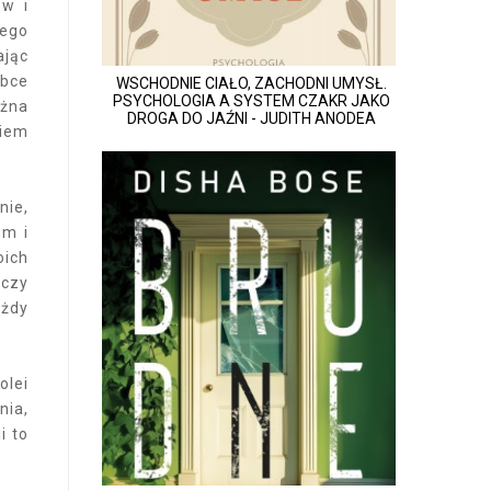
ów i
rego
ając
óbce
WSCHODNIE CIAŁO, ZACHODNI UMYSŁ.
PSYCHOLOGIA A SYSTEM CZAKR JAKO
ożna
DROGA DO JAŹNI - JUDITH ANODEA
niem
nie,
em i
oich
 czy
ażdy
olei
nia,
i to