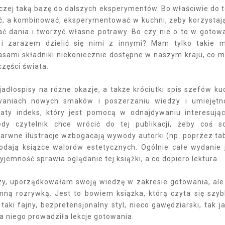
czej taką bazę do dalszych eksperymentów. Bo właściwie do 
ć, a kombinować, eksperymentować w kuchni, żeby korzystaj
dania i tworzyć własne potrawy. Bo czy nie o to w gotow
 zarazem dzielić się nimi z innymi? Mam tylko takie 
zasami składniki niekoniecznie dostępne w naszym kraju, co 
części świata.
jadłospisy na różne okazje, a także króciutki spis szefów ku
waniach nowych smaków i poszerzaniu wiedzy i umiejętn
gaty indeks, który jest pomocą w odnajdywaniu interesują
dy czytelnik chce wrócić do tej publikacji, żeby coś s
barwne ilustracje wzbogacają wywody autorki (np. poprzez ta
odają książce walorów estetycznych. Ogólnie całe wydanie 
jemność sprawia oglądanie tej książki, a co dopiero lektura…
czy, uporządkowałam swoją wiedzę w zakresie gotowania, ale
emną rozrywką. Jest to bowiem książka, którą czyta się szyb
ki fajny, bezpretensjonalny styl, nieco gawędziarski, tak j
la niego prowadziła lekcje gotowania.