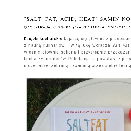
"SALT, FAT, ACID, HEAT" SAMIN N
12 CZERWCA
0
KSIĄŻKA KUCHARSKA
,
RECENZJE
,
S
Książki kucharskie
kojarzą się głównie z przepisam
z nauką kulinariów. I w tę lukę wkracza
Salt Fat
właśnie głównie solidną i przystępnie przekaz
kucharzy amatorów. Publikacja ta powstała z prost
może raczej zebraną i zbadaną przez siebie teori