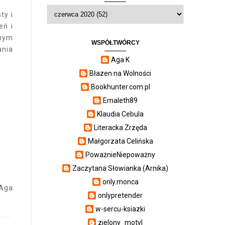
ty i
eń i
nym
WSPÓŁTWÓRCY
ania
Aga K
Błazen na Wolności
Bookhunter.com.pl
Emaleth89
Klaudia Cebula
Literacka Zrzęda
Małgorzata Celińska
PoważnieNiepoważny
Zaczytana Słowianka (Arnika)
only.monca
 Aga
onlypretender
w-sercu-ksiazki
zielony_motyl