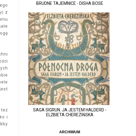
BRUDNE TAJEMNICE - DISHA BOSE
tego
ąc z
aniu
małe
mogę
chni
ości
cych
obie
bele
jest
 też
SAGA SIGRUN. JA JESTEM HALDERD -
ELŻBIETA CHEREZIŃSKA
ko i
akby
ARCHIWUM