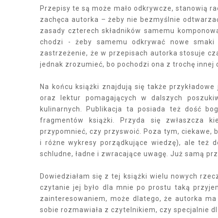
Przepisy te są może mało odkrywcze, stanowią ra
zachęca autorka – żeby nie bezmyślnie odtwarza
zasady czterech składników samemu komponować 
chodzi - żeby samemu odkrywać nowe smaki i
zastrzeżenie, że w przepisach autorka stosuje c
jednak zrozumieć, bo pochodzi ona z trochę innej 
Na końcu książki znajdują się także przykładowe 
oraz lektur pomagających w dalszych poszuki
kulinarnych. Publikacja ta posiada też dość bo
fragmentów książki. Przyda się zwłaszcza kie
przypomnieć, czy przyswoić. Poza tym, ciekawe, 
i różne wykresy porządkujące wiedzę), ale też d
schludne, ładne i zwracające uwagę. Już samą przy
Dowiedziałam się z tej książki wielu nowych rze
czytanie jej było dla mnie po prostu taką przyj
zainteresowaniem, może dlatego, że autorka ma ta
sobie rozmawiała z czytelnikiem, czy specjalnie d