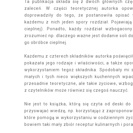
Ta publikacja składa się z dwóch głównych częś
zaleceń. W części teoretycznej autorka opow
doprowadziły do tego, że postanowiła opisać t
każdemu z nich jeden spory rozdział. Pojawiają 
cieplnej). Ponadto, każdy rozdział wzbogaco
zrozumieć np. dlaczego ważne jest dodanie soli d
go obróbce cieplnej.
Każdemu z czterech składników autorka poświęcił
pokazała jego rodzaje i właściwości, a także o
wykorzystaniem tegoż składnika. Spodobały mi 
małych i tych nieco większych kuchennych wpad
przesadnie teoretyczne, ale takie życiowe, wzbo
z czytelników może również się czegoś nauczyć.
Nie jest to książka, którą się czyta od deski d
przyswajać wiedzę, np. korzystając z zaproponow
które pomogą w wykorzystaniu w codziennym życiu 
bowiem taki mały zbiór receptur kulinarnych i por