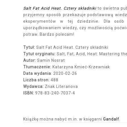
Salt Fat Acid Heat. Cztery składniki
to świetna pub
przyjemny sposób przekazuje podstawową wiedzę
eksperymentów w tej dziedzinie. Dla osó
uporządkowaniem wiedzy, czy możliwością poćwi
potraw. Bardzo polecam!
Tytuł:
Salt Fat Acid Heat. Cztery składniki
Tytuł oryginału:
Salt, Fat, Acid, Heat: Mastering 
Autor:
Samin Nosrat
Tłumaczenie:
Katarzyna Kmieć-Krzewniak
Data wydania
: 2020-02-26
Liczba stron:
488
Wydawca:
Znak Literanova
ISBN:
978-83-240-7037-4
Książkę można nabyć m.in. w księgarni
Gandalf
.