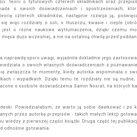
ci: teorii o tytułowych czterech składnikach oraz przepis
iada o swoich doświadczeniach i spostrzeżeniach, któ
eorię czterech składników, następnie rozwija ją, poświęc
się więc rozdziały o soli, o tłuszczu, kwasie i cieple (obr
ny jest o różne naukowe wytłumaczenia, dzięki czemu m
o mięsa dużo wcześniej, a nie na ostatnią chwilę przed podda
a naprawdę sporo uwagi, wyjaśniła dokładnie jego zastosowa
powiedziała o swoich własnych doświadczeniach z poznawani
się zwłaszcza te momenty, kiedy autorka wspominała o sw
kach i wypadkach. Dzięki temu te rozdziały nie są nudne,
gacone o osobiste doświadczenia Samin Nosrat, na których k
o deski. Powiedziałabym, że warto ją sobie dawkować i po k
anych przez autorkę przepisów - takich małych lekcji gotowa
wiedzy z pierwszej części książki. Druga część tej publikacj
ad odnośnie gotowania.