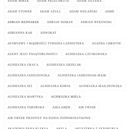
ADAM MIREK
ADAM PRZECHRZTA
ADAM SILVERA
ADAM STOWER
ADAM SZULC
ADAM WOLAŃSKI
ADHD
ADRIAN BEDNAREK
ADRIAN DOMAN
ADRIAN RYKOWSKI
ADRIANNA RAK
ADWOKAT
AFORYZMY I MĄDROŚCI TYRIONA LANNISTERA
AGATHA CHRISTIE
AGENT JEGO ŚWIĄTOBLIWOŚCI
AGNIESZKA CZUJKOWSKA
AGNIESZKA GRACA
AGNIESZKA GRZELAK
AGNIESZKA JANISZEWSKA
AGNIESZKA JANKOWIAK-MAIK
AGNIESZKA JEZ
AGNIESZKA KOROL
AGNIESZKA MAILINOWSKA
AGNIESZKA MARTYKA
AGNIESZKA MIELA
AGNIESZKA TABORSKA
AIDA AMER
AIR FRYER
AIR FRYER PRZEPISY NA DANIA JEDNOKOSZYKOWE
AKADEMIA PANA KLEKSA
AKELA
AKUSZERKA Z SENSBURGA