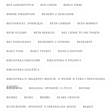
BEN AARONOVITCH
BEN CREED
BERŁO ZIEMI
BERNIE WRIGHTSON
BESKIDY Z DZIECKIEM
BESTIARIUSZ. ZWIERZĘTA
BETH GARROD
BETH MORREY
BETH O'LEARY
BETH REEKLES
BEZ CIEBIE TO NIE ŚWIĘTA
BEZ POŻEGNANIA
BEZDOMNY Z WYBORU
BEZKARNY
BIAŁY PTAK
BIAŁY TYGRYS
BIANCA IOSIVONI
BIBLIOTEKA EMILYLIME
BIBLIOTEKA O PÓŁNOCY
BIBLIOTEKA SZALEŃCA
BIBLIOTEKA W OBLĘŻONY MIEŚCIE. O WOJNIE W SYRII I ODZYSKANEJ
NADZIEI
BIOGRAFIA
BIOLOGIA. OPOWIEŚĆ O ŻYCIU
BISTARI
BIURKO
BIURO
BIZNES
BLAKE CROUCH
BLUECROWNE. OPOWIEŚĆ O GREENGLASS HOUSE
BŁĘKIT