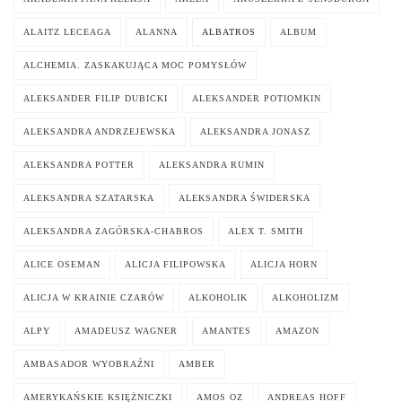
ALAITZ LECEAGA
ALANNA
ALBATROS
ALBUM
ALCHEMIA. ZASKAKUJĄCA MOC POMYSŁÓW
ALEKSANDER FILIP DUBICKI
ALEKSANDER POTIOMKIN
ALEKSANDRA ANDRZEJEWSKA
ALEKSANDRA JONASZ
ALEKSANDRA POTTER
ALEKSANDRA RUMIN
ALEKSANDRA SZATARSKA
ALEKSANDRA ŚWIDERSKA
ALEKSANDRA ZAGÓRSKA-CHABROS
ALEX T. SMITH
ALICE OSEMAN
ALICJA FILIPOWSKA
ALICJA HORN
ALICJA W KRAINIE CZARÓW
ALKOHOLIK
ALKOHOLIZM
ALPY
AMADEUSZ WAGNER
AMANTES
AMAZON
AMBASADOR WYOBRAŹNI
AMBER
AMERYKAŃSKIE KSIĘŻNICZKI
AMOS OZ
ANDREAS HOFF