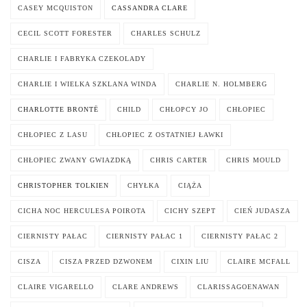
CASEY MCQUISTON
CASSANDRA CLARE
CECIL SCOTT FORESTER
CHARLES SCHULZ
CHARLIE I FABRYKA CZEKOLADY
CHARLIE I WIELKA SZKLANA WINDA
CHARLIE N. HOLMBERG
CHARLOTTE BRONTË
CHILD
CHŁOPCY JO
CHŁOPIEC
CHŁOPIEC Z LASU
CHŁOPIEC Z OSTATNIEJ ŁAWKI
CHŁOPIEC ZWANY GWIAZDKĄ
CHRIS CARTER
CHRIS MOULD
CHRISTOPHER TOLKIEN
CHYŁKA
CIĄŻA
CICHA NOC HERCULESA POIROTA
CICHY SZEPT
CIEŃ JUDASZA
CIERNISTY PAŁAC
CIERNISTY PAŁAC 1
CIERNISTY PAŁAC 2
CISZA
CISZA PRZED DZWONEM
CIXIN LIU
CLAIRE MCFALL
CLAIRE VIGARELLO
CLARE ANDREWS
CLARISSAGOENAWAN