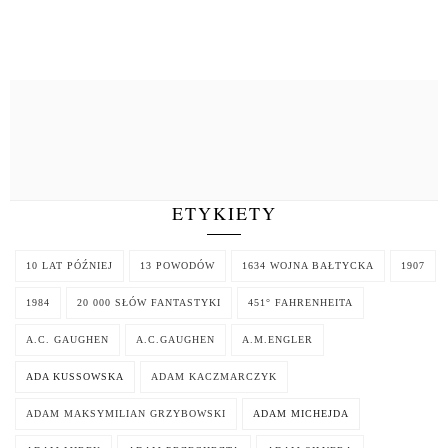
ETYKIETY
10 LAT PÓŹNIEJ
13 POWODÓW
1634 WOJNA BAŁTYCKA
1907
1984
20 000 SŁÓW FANTASTYKI
451° FAHRENHEITA
A.C. GAUGHEN
A.C.GAUGHEN
A.M.ENGLER
ADA KUSSOWSKA
ADAM KACZMARCZYK
ADAM MAKSYMILIAN GRZYBOWSKI
ADAM MICHEJDA