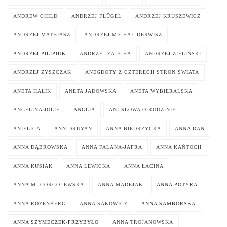
ANDREW CHILD
ANDRZEJ FLÜGEL
ANDRZEJ KRUSZEWICZ
ANDRZEJ MATHIASZ
ANDRZEJ MICHAŁ DERWISZ
ANDRZEJ PILIPIUK
ANDRZEJ ZAUCHA
ANDRZEJ ZIELIŃSKI
ANDRZEJ ZYSZCZAK
ANEGDOTY Z CZTERECH STRON ŚWIATA
ANETA HALIK
ANETA JADOWSKA
ANETA WYBIERALSKA
ANGELINA JOLIE
ANGLIA
ANI SŁOWA O RODZINIE
ANIELICA
ANN DRUYAN
ANNA BIEDRZYCKA
ANNA DAN
ANNA DĄBROWSKA
ANNA FALANA-JAFRA
ANNA KAŃTOCH
ANNA KUSIAK
ANNA LEWICKA
ANNA ŁACINA
ANNA M. GORGOLEWSKA
ANNA MADEJAK
ANNA POTYRA
ANNA ROZENBERG
ANNA SAKOWICZ
ANNA SAMBORSKA
ANNA SZYMECZEK-PRZYBYŁO
ANNA TROJANOWSKA