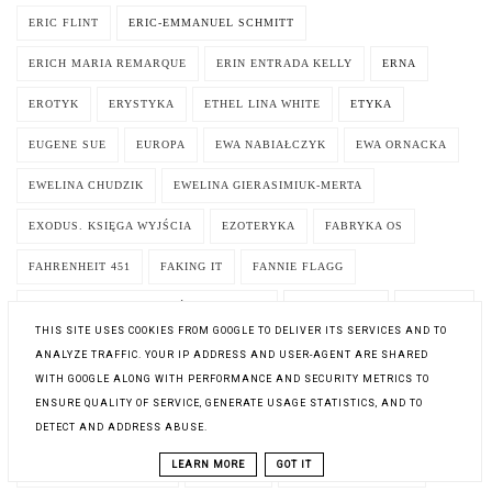
ERIC FLINT
ERIC-EMMANUEL SCHMITT
ERICH MARIA REMARQUE
ERIN ENTRADA KELLY
ERNA
EROTYK
ERYSTYKA
ETHEL LINA WHITE
ETYKA
EUGENE SUE
EUROPA
EWA NABIAŁCZYK
EWA ORNACKA
EWELINA CHUDZIK
EWELINA GIERASIMIUK-MERTA
EXODUS. KSIĘGA WYJŚCIA
EZOTERYKA
FABRYKA OS
FAHRENHEIT 451
FAKING IT
FANNIE FLAGG
FANTASTYCZNE OPOWIEŚCI WIGILIJNE
FANTASTYKA
FANTASY
THIS SITE USES COOKIES FROM GOOGLE TO DELIVER ITS SERVICES AND TO
FASCYNACJA
FELIETONY
FELIETONY Z POLITYKI
ANALYZE TRAFFIC. YOUR IP ADDRESS AND USER-AGENT ARE SHARED
WITH GOOGLE ALONG WITH PERFORMANCE AND SECURITY METRICS TO
FELIKS W. KRES
FELUŚ I GUCIO WIEDZĄ JAK SIĘ ZACHOWAĆ
ENSURE QUALITY OF SERVICE, GENERATE USAGE STATISTICS, AND TO
DETECT AND ADDRESS ABUSE.
FERGUS HUME
FESTIWAL
FILM
FILOZOFIA
FINANSE
LEARN MORE
GOT IT
FIODOR DOSTOJEWSKI
FISTASZKI
FLORENCE DUTHEIL