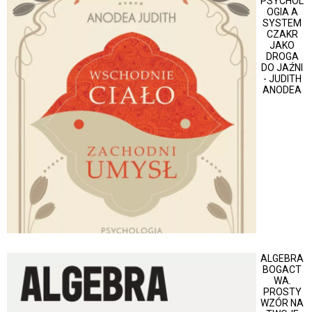
PSYCHOL
OGIA A
SYSTEM
CZAKR
JAKO
DROGA
DO JAŹNI
- JUDITH
ANODEA
ALGEBRA
BOGACT
WA.
PROSTY
WZÓR NA