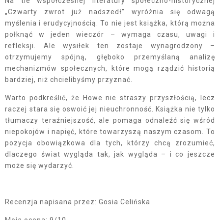
Na tle współczesnej literatury społeczno-historycznej
„Czwarty zwrot już nadszedł” wyróżnia się odwagą
myślenia i erudycyjnością. To nie jest książka, którą można
połknąć w jeden wieczór – wymaga czasu, uwagi i
refleksji. Ale wysiłek ten zostaje wynagrodzony –
otrzymujemy spójną, głęboko przemyślaną analizę
mechanizmów społecznych, które mogą rządzić historią
bardziej, niż chcielibyśmy przyznać.
Warto podkreślić, że Howe nie straszy przyszłością, lecz
raczej stara się oswoić jej nieuchronność. Książka nie tylko
tłumaczy teraźniejszość, ale pomaga odnaleźć się wśród
niepokojów i napięć, które towarzyszą naszym czasom. To
pozycja obowiązkowa dla tych, którzy chcą zrozumieć,
dlaczego świat wygląda tak, jak wygląda – i co jeszcze
może się wydarzyć.
Recenzja napisana przez: Gosia Celińska