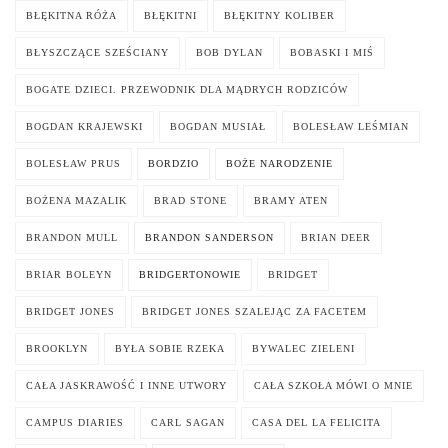
BŁĘKITNA RÓŻA
BŁĘKITNI
BŁĘKITNY KOLIBER
BŁYSZCZĄCE SZEŚCIANY
BOB DYLAN
BOBASKI I MIŚ
BOGATE DZIECI. PRZEWODNIK DLA MĄDRYCH RODZICÓW
BOGDAN KRAJEWSKI
BOGDAN MUSIAŁ
BOLESŁAW LEŚMIAN
BOLESŁAW PRUS
BORDZIO
BOŻE NARODZENIE
BOŻENA MAZALIK
BRAD STONE
BRAMY ATEN
BRANDON MULL
BRANDON SANDERSON
BRIAN DEER
BRIAR BOLEYN
BRIDGERTONOWIE
BRIDGET
BRIDGET JONES
BRIDGET JONES SZALEJĄC ZA FACETEM
BROOKLYN
BYŁA SOBIE RZEKA
BYWALEC ZIELENI
CAŁA JASKRAWOŚĆ I INNE UTWORY
CAŁA SZKOŁA MÓWI O MNIE
CAMPUS DIARIES
CARL SAGAN
CASA DEL LA FELICITA