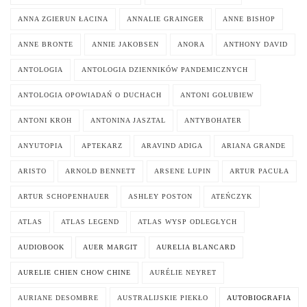
ANNA ZGIERUN ŁACINA
ANNALIE GRAINGER
ANNE BISHOP
ANNE BRONTE
ANNIE JAKOBSEN
ANORA
ANTHONY DAVID
ANTOLOGIA
ANTOLOGIA DZIENNIKÓW PANDEMICZNYCH
ANTOLOGIA OPOWIADAŃ O DUCHACH
ANTONI GOŁUBIEW
ANTONI KROH
ANTONINA JASZTAL
ANTYBOHATER
ANYUTOPIA
APTEKARZ
ARAVIND ADIGA
ARIANA GRANDE
ARISTO
ARNOLD BENNETT
ARSENE LUPIN
ARTUR PACUŁA
ARTUR SCHOPENHAUER
ASHLEY POSTON
ATEŃCZYK
ATLAS
ATLAS LEGEND
ATLAS WYSP ODLEGŁYCH
AUDIOBOOK
AUER MARGIT
AURELIA BLANCARD
AURELIE CHIEN CHOW CHINE
AURÉLIE NEYRET
AURIANE DESOMBRE
AUSTRALIJSKIE PIEKŁO
AUTOBIOGRAFIA