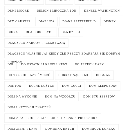
DEMI MOORE
DEMON I MROCZNA TOŃ
DENZEL WASHINGTON
DEX CARSTER
DIABLICA
DIANE SETTERFIELD
DISNEY
DIUNA
DLA DOROSŁYCH
DLA DZIECI
DLACZEGO NARODY PRZEGRYWAJĄ
DLACZEGO WŁAŚNIE JA? KIEDY ZŁE RZECZY ZDARZAJĄ SIĘ DOBRYM
LUDZIOM
DNI
DO OSTATNIEJ KROPLI KRWI
DO TRZECH RAZY
DO TRZECH RAZY ŚMIERĆ
DOBRZY SĄSIEDZI
DOGMAN
DOKTOR
DOLNE ŁUŻYCE
DOM GUCCI
DOM KLEPSYDRY
DOM NA WYGONIE
DOM NA WZGÓRZU
DOM STU SZEPTÓW
DOM UKRYTYCH ZNACZEŃ
DOM Z PAPIERU. ESCAPE BOOK. DZIENNIK PROFESORA
DOM ZIEMI I KRWI
DOMINIKA BRYCH
DOMINIQUE LOREAU