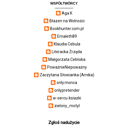
WSPÓŁTWÓRCY
Aga K
Błazen na Wolności
Bookhunter.com.pl
Emaleth89
Klaudia Cebula
Literacka Zrzęda
Małgorzata Celińska
PoważnieNiepoważny
Zaczytana Słowianka (Arnika)
only.monca
onlypretender
w-sercu-ksiazki
zielony_motyl
Zgłoś nadużycie