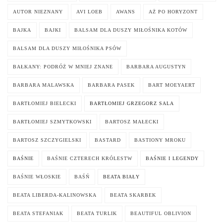
AUTOR NIEZNANY
AVI LOEB
AWANS
AŻ PO HORYZONT
BAJKA
BAJKI
BALSAM DLA DUSZY MIŁOŚNIKA KOTÓW
BALSAM DLA DUSZY MIŁOŚNIKA PSÓW
BAŁKANY: PODRÓŻ W MNIEJ ZNANE
BARBARA AUGUSTYN
BARBARA MALAWSKA
BARBARA PASEK
BART MOEYAERT
BARTŁOMIEJ BIELECKI
BARTŁOMIEJ GRZEGORZ SALA
BARTŁOMIEJ SZMYTKOWSKI
BARTOSZ MAŁECKI
BARTOSZ SZCZYGIELSKI
BASTARD
BASTIONY MROKU
BAŚNIE
BAŚNIE CZTERECH KRÓLESTW
BAŚNIE I LEGENDY
BAŚNIE WŁOSKIE
BAŚŃ
BEATA BIAŁY
BEATA LIBERDA-KALINOWSKA
BEATA SKARBEK
BEATA STEFANIAK
BEATA TURLIK
BEAUTIFUL OBLIVION