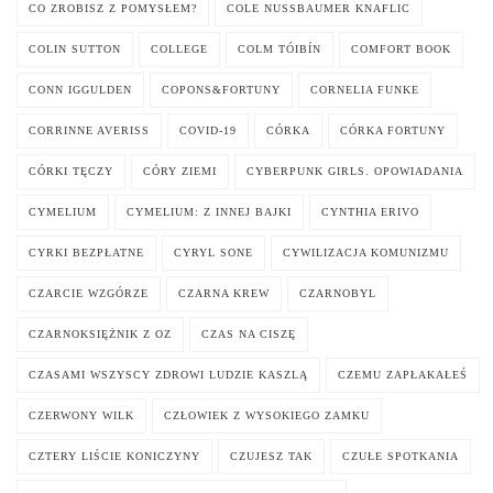
CO ZROBISZ Z POMYSŁEM?
COLE NUSSBAUMER KNAFLIC
COLIN SUTTON
COLLEGE
COLM TÓIBÍN
COMFORT BOOK
CONN IGGULDEN
COPONS&FORTUNY
CORNELIA FUNKE
CORRINNE AVERISS
COVID-19
CÓRKA
CÓRKA FORTUNY
CÓRKI TĘCZY
CÓRY ZIEMI
CYBERPUNK GIRLS. OPOWIADANIA
CYMELIUM
CYMELIUM: Z INNEJ BAJKI
CYNTHIA ERIVO
CYRKI BEZPŁATNE
CYRYL SONE
CYWILIZACJA KOMUNIZMU
CZARCIE WZGÓRZE
CZARNA KREW
CZARNOBYL
CZARNOKSIĘŻNIK Z OZ
CZAS NA CISZĘ
CZASAMI WSZYSCY ZDROWI LUDZIE KASZLĄ
CZEMU ZAPŁAKAŁEŚ
CZERWONY WILK
CZŁOWIEK Z WYSOKIEGO ZAMKU
CZTERY LIŚCIE KONICZYNY
CZUJESZ TAK
CZUŁE SPOTKANIA