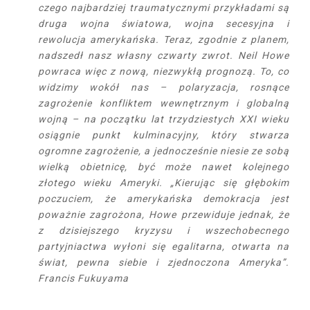
czego najbardziej traumatycznymi przykładami są
druga wojna światowa, wojna secesyjna i
rewolucja amerykańska. Teraz, zgodnie z planem,
nadszedł nasz własny czwarty zwrot. Neil Howe
powraca więc z nową, niezwykłą prognozą. To, co
widzimy wokół nas – polaryzacja, rosnące
zagrożenie konfliktem wewnętrznym i globalną
wojną – na początku lat trzydziestych XXI wieku
osiągnie punkt kulminacyjny, który stwarza
ogromne zagrożenie, a jednocześnie niesie ze sobą
wielką obietnicę, być może nawet kolejnego
złotego wieku Ameryki. „Kierując się głębokim
poczuciem, że amerykańska demokracja jest
poważnie zagrożona, Howe przewiduje jednak, że
z dzisiejszego kryzysu i wszechobecnego
partyjniactwa wyłoni się egalitarna, otwarta na
świat, pewna siebie i zjednoczona Ameryka”.
Francis Fukuyama