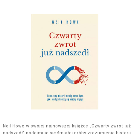
Neil Howe w swojej najnowszej książce „Czwarty zwrot już
nadszedł” podejmuje się śmiałej próby zrozumienia historii