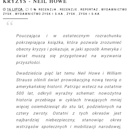
KRYZYS - NEIL HOWE
16 LIPCA
0
RECENZJA
,
RECENZJE
,
REPORTAŻ
,
WYDAWNICTWO
ZYSK
,
WYDAWNICTWO ZYSK I S-KA
,
ZYSK
,
ZYSK I S-KA
Pouczająca i w ostatecznym rozrachunku
pokrzepiająca książka, która pozwala zrozumieć
obecny kryzys i pokazuje, w jaki sposób Ameryka i
świat muszą się przygotować na wyzwania
przyszłości.
Dwadzieścia pięć lat temu Neil Howe i William
Strauss olśnili świat prowokacyjną nową teorią o
amerykańskiej historii. Patrząc wstecz na ostatnie
500 lat, odkryli wyraźny schemat: nowożytna
historia przebiega w cyklach trwających mniej
więcej osiemdziesiąt do stu lat, podzielonych na
cztery zwroty. Ostatni z tych okresów jest
najbardziej niebezpieczny, stanowiąc okres
wstrząsów społecznych i mobilizacji narodowej,