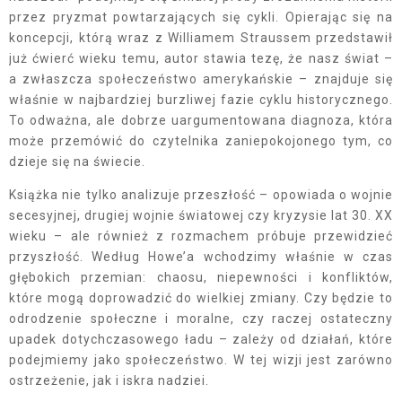
przez pryzmat powtarzających się cykli. Opierając się na
koncepcji, którą wraz z Williamem Straussem przedstawił
już ćwierć wieku temu, autor stawia tezę, że nasz świat –
a zwłaszcza społeczeństwo amerykańskie – znajduje się
właśnie w najbardziej burzliwej fazie cyklu historycznego.
To odważna, ale dobrze uargumentowana diagnoza, która
może przemówić do czytelnika zaniepokojonego tym, co
dzieje się na świecie.
Książka nie tylko analizuje przeszłość – opowiada o wojnie
secesyjnej, drugiej wojnie światowej czy kryzysie lat 30. XX
wieku – ale również z rozmachem próbuje przewidzieć
przyszłość. Według Howe’a wchodzimy właśnie w czas
głębokich przemian: chaosu, niepewności i konfliktów,
które mogą doprowadzić do wielkiej zmiany. Czy będzie to
odrodzenie społeczne i moralne, czy raczej ostateczny
upadek dotychczasowego ładu – zależy od działań, które
podejmiemy jako społeczeństwo. W tej wizji jest zarówno
ostrzeżenie, jak i iskra nadziei.