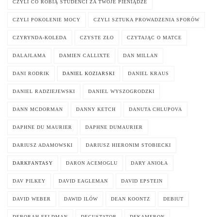
CZYLI CO ROBIĄ STUDENCI ZA TWOJE PIENIĄDZE
CZYLI POKOLENIE MOCY
CZYLI SZTUKA PROWADZENIA SPORÓW
CZYRYNDA-KOLEDA
CZYSTE ZŁO
CZYTAJĄC O MATCE
DALAJLAMA
DAMIEN CALLIXTE
DAN MILLAN
DANI RODRIK
DANIEL KOZIARSKI
DANIEL KRAUS
DANIEL RADZIEJEWSKI
DANIEL WYSZOGRODZKI
DANN MCDORMAN
DANNY KETCH
DANUTA CHLUPOVA
DAPHNE DU MAURIER
DAPHNE DUMAURIER
DARIUSZ ADAMOWSKI
DARIUSZ HIERONIM STOBIECKI
DARKFANTASY
DARON ACEMOGLU
DARY ANIOŁA
DAV PILKEY
DAVID EAGLEMAN
DAVID EPSTEIN
DAVID WEBER
DAWID ILÓW
DEAN KOONTZ
DEBIUT
DEBORAH FELDMAN
DEGUSTATOR
DEKAMERON