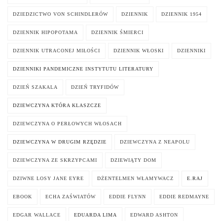
DZIEDZICTWO VON SCHINDLERÓW
DZIENNIK
DZIENNIK 1954
DZIENNIK HIPOPOTAMA
DZIENNIK ŚMIERCI
DZIENNIK UTRACONEJ MIŁOŚCI
DZIENNIK WŁOSKI
DZIENNIKI
DZIENNIKI PANDEMICZNE INSTYTUTU LITERATURY
DZIEŃ SZAKALA
DZIEŃ TRYFIDÓW
DZIEWCZYNA KTÓRA KLASZCZE
DZIEWCZYNA O PERŁOWYCH WŁOSACH
DZIEWCZYNA W DRUGIM RZĘDZIE
DZIEWCZYNA Z NEAPOLU
DZIEWCZYNA ZE SKRZYPCAMI
DZIEWIĄTY DOM
DZIWNE LOSY JANE EYRE
DŻENTELMEN WŁAMYWACZ
E.RAJ
EBOOK
ECHA ZAŚWIATÓW
EDDIE FLYNN
EDDIE REDMAYNE
EDGAR WALLACE
EDUARDA LIMA
EDWARD ASHTON