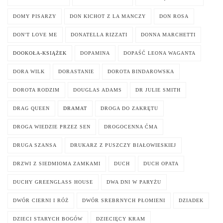
DOMY PISARZY
DON KICHOT Z LA MANCZY
DON ROSA
DON'T LOVE ME
DONATELLA RIZZATI
DONNA MARCHETTI
DOOKOŁA-KSIĄŻEK
DOPAMINA
DOPAŚĆ LEONA WAGANTA
DORA WILK
DORASTANIE
DOROTA BINDAROWSKA
DOROTA RODZIM
DOUGLAS ADAMS
DR JULIE SMITH
DRAG QUEEN
DRAMAT
DROGA DO ZAKRĘTU
DROGA WIEDZIE PRZEZ SEN
DROGOCENNA ĆMA
DRUGA SZANSA
DRUKARZ Z PUSZCZY BIAŁOWIESKIEJ
DRZWI Z SIEDMIOMA ZAMKAMI
DUCH
DUCH OPATA
DUCHY GREENGLASS HOUSE
DWA DNI W PARYŻU
DWÓR CIERNI I RÓŻ
DWÓR SREBRNYCH PŁOMIENI
DZIADEK
DZIECI STARYCH BOGÓW
DZIECIĘCY KRAM