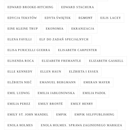
EDWARD BROOKE-HITCHING
EDWARD STACHURA
EDYCJA TEKSTÓW
EDYTA ŚWIĘTEK
EGMONT
EILIS LACEY
EINE KLEINE TRUP
EKONOMIA
EKRANIZACJA
ELENA FAVILLI
ELF DO ZADAŃ SPECJALNYCH
ELISA PURICELLI GUERRA
ELISABETH CARPENTER
ELISENDA ROCA
ELIZABETH FREMANTLE
ELIZABETH GASKELL
ELLE KENNEDY
ELLEN HAUN
ELŻBIETA I ESSEX
ELŻBIETA NIEĆ
EMANUEL BERGMANN
EMERAN MAYER
EMIL LUDWIG
EMILIA JABŁONOWSKA
EMILIA PADOŁ
EMILIA PEREZ
EMILY BRONTË
EMILY HENRY
EMILY ST. JOHN MANDEL
EMPIK
EMPIK SELFPUBLISHING
ENOLA HOLMES
ENOLA HOLMES. SPRAWA ZAGINIONEGO MARKIZA