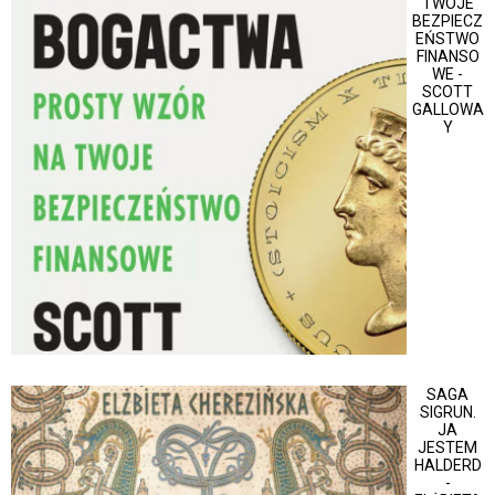
TWOJE
BEZPIECZ
EŃSTWO
FINANSO
WE -
SCOTT
GALLOWA
Y
SAGA
SIGRUN.
JA
JESTEM
HALDERD
-