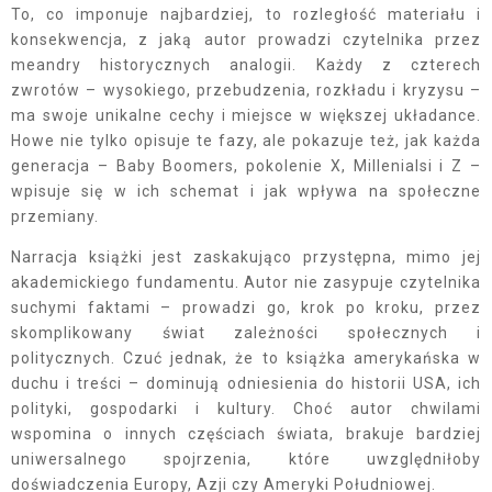
To, co imponuje najbardziej, to rozległość materiału i
konsekwencja, z jaką autor prowadzi czytelnika przez
meandry historycznych analogii. Każdy z czterech
zwrotów – wysokiego, przebudzenia, rozkładu i kryzysu –
ma swoje unikalne cechy i miejsce w większej układance.
Howe nie tylko opisuje te fazy, ale pokazuje też, jak każda
generacja – Baby Boomers, pokolenie X, Millenialsi i Z –
wpisuje się w ich schemat i jak wpływa na społeczne
przemiany.
Narracja książki jest zaskakująco przystępna, mimo jej
akademickiego fundamentu. Autor nie zasypuje czytelnika
suchymi faktami – prowadzi go, krok po kroku, przez
skomplikowany świat zależności społecznych i
politycznych. Czuć jednak, że to książka amerykańska w
duchu i treści – dominują odniesienia do historii USA, ich
polityki, gospodarki i kultury. Choć autor chwilami
wspomina o innych częściach świata, brakuje bardziej
uniwersalnego spojrzenia, które uwzględniłoby
doświadczenia Europy, Azji czy Ameryki Południowej.