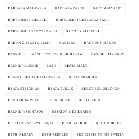
BARBARA MALAWSKA
BARBARA PASEK
BART MOEYAERT
BARTŁOMIEJ BIELECKI
BARTŁOMIEJ GRZEGORZ SALA
BARTŁOMIEJ SZMYTKOWSKI
BARTOSZ MAŁECKI
BARTOSZ SZCZYGIELSKI
BASTARD
BASTIONY MROKU
BAŚNIE
BAŚNIE CZTERECH KRÓLESTW
BAŚNIE I LEGENDY
BAŚNIE WŁOSKIE
BAŚŃ
BEATA BIAŁY
BEATA LIBERDA-KALINOWSKA
BEATA SKARBEK
BEATA STEFANIAK
BEATA TURLIK
BEAUTIFUL OBLIVION
BEN AARONOVITCH
BEN CREED
BERŁO ZIEMI
BERNIE WRIGHTSON
BESKIDY Z DZIECKIEM
BESTIARIUSZ. ZWIERZĘTA
BETH GARROD
BETH MORREY
BETH O'LEARY
BETH REEKLES
BEZ CIEBIE TO NIE ŚWIĘTA