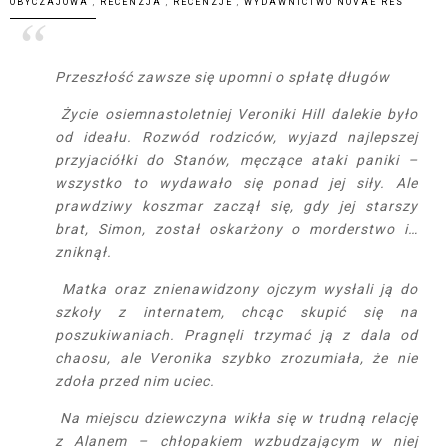
OBYCZAJOWA
,
RECENZJA
,
RECENZJE
,
WYDAWNICTWO NOVAE RES
Przeszłość zawsze się upomni o spłatę długów
Życie osiemnastoletniej Veroniki Hill dalekie było
od ideału. Rozwód rodziców, wyjazd najlepszej
przyjaciółki do Stanów, męczące ataki paniki –
wszystko to wydawało się ponad jej siły. Ale
prawdziwy koszmar zaczął się, gdy jej starszy
brat, Simon, został oskarżony o morderstwo i…
zniknął.
Matka oraz znienawidzony ojczym wysłali ją do
szkoły z internatem, chcąc skupić się na
poszukiwaniach. Pragnęli trzymać ją z dala od
chaosu, ale Veronika szybko zrozumiała, że nie
zdoła przed nim uciec.
Na miejscu dziewczyna wikła się w trudną relację
z Alanem – chłopakiem wzbudzającym w niej