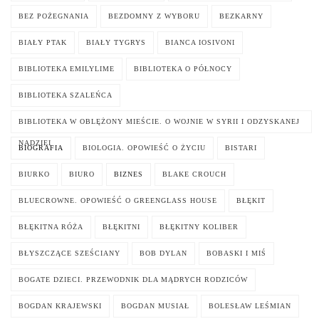
BEZ POŻEGNANIA
BEZDOMNY Z WYBORU
BEZKARNY
BIAŁY PTAK
BIAŁY TYGRYS
BIANCA IOSIVONI
BIBLIOTEKA EMILYLIME
BIBLIOTEKA O PÓŁNOCY
BIBLIOTEKA SZALEŃCA
BIBLIOTEKA W OBLĘŻONY MIEŚCIE. O WOJNIE W SYRII I ODZYSKANEJ
NADZIEI
BIOGRAFIA
BIOLOGIA. OPOWIEŚĆ O ŻYCIU
BISTARI
BIURKO
BIURO
BIZNES
BLAKE CROUCH
BLUECROWNE. OPOWIEŚĆ O GREENGLASS HOUSE
BŁĘKIT
BŁĘKITNA RÓŻA
BŁĘKITNI
BŁĘKITNY KOLIBER
BŁYSZCZĄCE SZEŚCIANY
BOB DYLAN
BOBASKI I MIŚ
BOGATE DZIECI. PRZEWODNIK DLA MĄDRYCH RODZICÓW
BOGDAN KRAJEWSKI
BOGDAN MUSIAŁ
BOLESŁAW LEŚMIAN