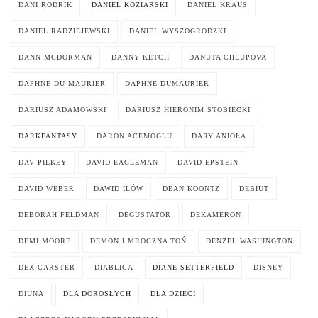
DANI RODRIK
DANIEL KOZIARSKI
DANIEL KRAUS
DANIEL RADZIEJEWSKI
DANIEL WYSZOGRODZKI
DANN MCDORMAN
DANNY KETCH
DANUTA CHLUPOVA
DAPHNE DU MAURIER
DAPHNE DUMAURIER
DARIUSZ ADAMOWSKI
DARIUSZ HIERONIM STOBIECKI
DARKFANTASY
DARON ACEMOGLU
DARY ANIOŁA
DAV PILKEY
DAVID EAGLEMAN
DAVID EPSTEIN
DAVID WEBER
DAWID ILÓW
DEAN KOONTZ
DEBIUT
DEBORAH FELDMAN
DEGUSTATOR
DEKAMERON
DEMI MOORE
DEMON I MROCZNA TOŃ
DENZEL WASHINGTON
DEX CARSTER
DIABLICA
DIANE SETTERFIELD
DISNEY
DIUNA
DLA DOROSŁYCH
DLA DZIECI