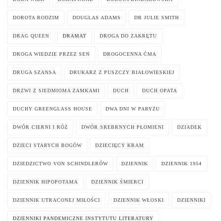
DOROTA RODZIM
DOUGLAS ADAMS
DR JULIE SMITH
DRAG QUEEN
DRAMAT
DROGA DO ZAKRĘTU
DROGA WIEDZIE PRZEZ SEN
DROGOCENNA ĆMA
DRUGA SZANSA
DRUKARZ Z PUSZCZY BIAŁOWIESKIEJ
DRZWI Z SIEDMIOMA ZAMKAMI
DUCH
DUCH OPATA
DUCHY GREENGLASS HOUSE
DWA DNI W PARYŻU
DWÓR CIERNI I RÓŻ
DWÓR SREBRNYCH PŁOMIENI
DZIADEK
DZIECI STARYCH BOGÓW
DZIECIĘCY KRAM
DZIEDZICTWO VON SCHINDLERÓW
DZIENNIK
DZIENNIK 1954
DZIENNIK HIPOPOTAMA
DZIENNIK ŚMIERCI
DZIENNIK UTRACONEJ MIŁOŚCI
DZIENNIK WŁOSKI
DZIENNIKI
DZIENNIKI PANDEMICZNE INSTYTUTU LITERATURY