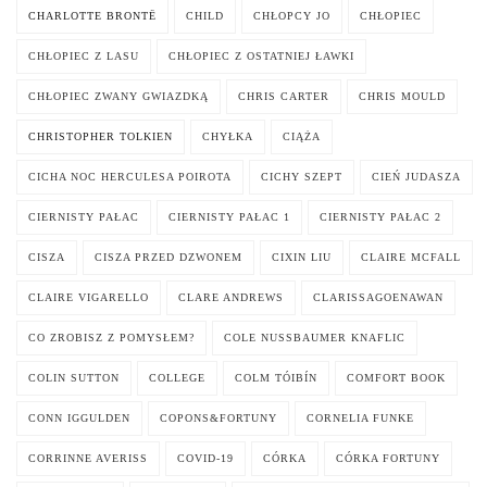
CHARLOTTE BRONTË
CHILD
CHŁOPCY JO
CHŁOPIEC
CHŁOPIEC Z LASU
CHŁOPIEC Z OSTATNIEJ ŁAWKI
CHŁOPIEC ZWANY GWIAZDKĄ
CHRIS CARTER
CHRIS MOULD
CHRISTOPHER TOLKIEN
CHYŁKA
CIĄŻA
CICHA NOC HERCULESA POIROTA
CICHY SZEPT
CIEŃ JUDASZA
CIERNISTY PAŁAC
CIERNISTY PAŁAC 1
CIERNISTY PAŁAC 2
CISZA
CISZA PRZED DZWONEM
CIXIN LIU
CLAIRE MCFALL
CLAIRE VIGARELLO
CLARE ANDREWS
CLARISSAGOENAWAN
CO ZROBISZ Z POMYSŁEM?
COLE NUSSBAUMER KNAFLIC
COLIN SUTTON
COLLEGE
COLM TÓIBÍN
COMFORT BOOK
CONN IGGULDEN
COPONS&FORTUNY
CORNELIA FUNKE
CORRINNE AVERISS
COVID-19
CÓRKA
CÓRKA FORTUNY