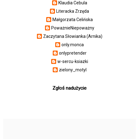
Klaudia Cebula
Literacka Zrzęda
Małgorzata Celińska
PoważnieNiepoważny
Zaczytana Słowianka (Arnika)
only.monca
onlypretender
w-sercu-ksiazki
zielony_motyl
Zgłoś nadużycie