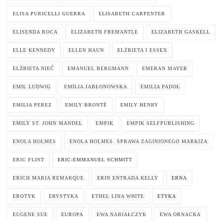
ELISA PURICELLI GUERRA
ELISABETH CARPENTER
ELISENDA ROCA
ELIZABETH FREMANTLE
ELIZABETH GASKELL
ELLE KENNEDY
ELLEN HAUN
ELŻBIETA I ESSEX
ELŻBIETA NIEĆ
EMANUEL BERGMANN
EMERAN MAYER
EMIL LUDWIG
EMILIA JABŁONOWSKA
EMILIA PADOŁ
EMILIA PEREZ
EMILY BRONTË
EMILY HENRY
EMILY ST. JOHN MANDEL
EMPIK
EMPIK SELFPUBLISHING
ENOLA HOLMES
ENOLA HOLMES. SPRAWA ZAGINIONEGO MARKIZA
ERIC FLINT
ERIC-EMMANUEL SCHMITT
ERICH MARIA REMARQUE
ERIN ENTRADA KELLY
ERNA
EROTYK
ERYSTYKA
ETHEL LINA WHITE
ETYKA
EUGENE SUE
EUROPA
EWA NABIAŁCZYK
EWA ORNACKA