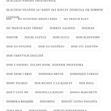
DLACZEGO NARODY PRZEGRYWAJĄ
DLACZEGO WŁAŚNIE JA? KIEDY ZŁE RZECZY ZDARZAJĄ SIĘ DOBRYM
LUDZIOM
DNI
DO OSTATNIEJ KROPLI KRWI
DO TRZECH RAZY
DO TRZECH RAZY ŚMIERĆ
DOBRZY SĄSIEDZI
DOGMAN
DOKTOR
DOLNE ŁUŻYCE
DOM GUCCI
DOM KLEPSYDRY
DOM NA WYGONIE
DOM NA WZGÓRZU
DOM STU SZEPTÓW
DOM UKRYTYCH ZNACZEŃ
DOM Z PAPIERU. ESCAPE BOOK. DZIENNIK PROFESORA
DOM ZIEMI I KRWI
DOMINIKA BRYCH
DOMINIQUE LOREAU
DOMY PISARZY
DON KICHOT Z LA MANCZY
DON ROSA
DON'T LOVE ME
DONATELLA RIZZATI
DONNA MARCHETTI
DOOKOŁA-KSIĄŻEK
DOPAMINA
DOPAŚĆ LEONA WAGANTA
DORA WILK
DORASTANIE
DOROTA BINDAROWSKA