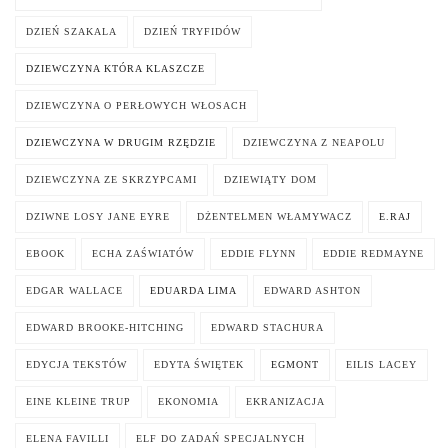
DZIEŃ SZAKALA
DZIEŃ TRYFIDÓW
DZIEWCZYNA KTÓRA KLASZCZE
DZIEWCZYNA O PERŁOWYCH WŁOSACH
DZIEWCZYNA W DRUGIM RZĘDZIE
DZIEWCZYNA Z NEAPOLU
DZIEWCZYNA ZE SKRZYPCAMI
DZIEWIĄTY DOM
DZIWNE LOSY JANE EYRE
DŻENTELMEN WŁAMYWACZ
E.RAJ
EBOOK
ECHA ZAŚWIATÓW
EDDIE FLYNN
EDDIE REDMAYNE
EDGAR WALLACE
EDUARDA LIMA
EDWARD ASHTON
EDWARD BROOKE-HITCHING
EDWARD STACHURA
EDYCJA TEKSTÓW
EDYTA ŚWIĘTEK
EGMONT
EILIS LACEY
EINE KLEINE TRUP
EKONOMIA
EKRANIZACJA
ELENA FAVILLI
ELF DO ZADAŃ SPECJALNYCH