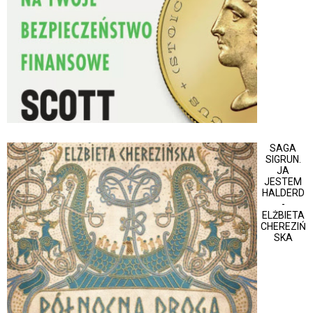
SAGA
SIGRUN.
JA
JESTEM
HALDERD
-
ELŻBIETA
CHEREZIŃ
SKA