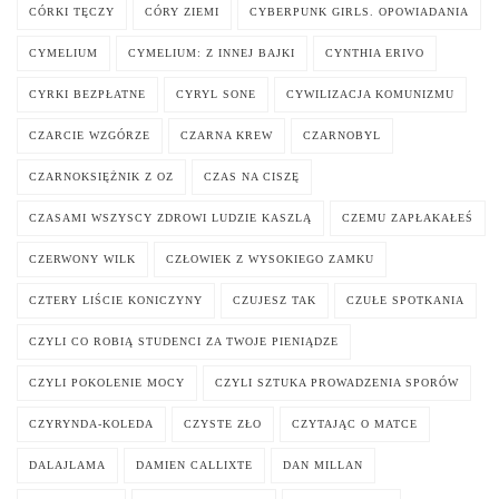
CÓRKI TĘCZY
CÓRY ZIEMI
CYBERPUNK GIRLS. OPOWIADANIA
CYMELIUM
CYMELIUM: Z INNEJ BAJKI
CYNTHIA ERIVO
CYRKI BEZPŁATNE
CYRYL SONE
CYWILIZACJA KOMUNIZMU
CZARCIE WZGÓRZE
CZARNA KREW
CZARNOBYL
CZARNOKSIĘŻNIK Z OZ
CZAS NA CISZĘ
CZASAMI WSZYSCY ZDROWI LUDZIE KASZLĄ
CZEMU ZAPŁAKAŁEŚ
CZERWONY WILK
CZŁOWIEK Z WYSOKIEGO ZAMKU
CZTERY LIŚCIE KONICZYNY
CZUJESZ TAK
CZUŁE SPOTKANIA
CZYLI CO ROBIĄ STUDENCI ZA TWOJE PIENIĄDZE
CZYLI POKOLENIE MOCY
CZYLI SZTUKA PROWADZENIA SPORÓW
CZYRYNDA-KOLEDA
CZYSTE ZŁO
CZYTAJĄC O MATCE
DALAJLAMA
DAMIEN CALLIXTE
DAN MILLAN