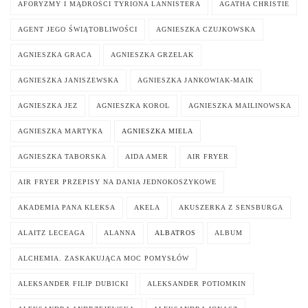
AFORYZMY I MĄDROŚCI TYRIONA LANNISTERA
AGATHA CHRISTIE
AGENT JEGO ŚWIĄTOBLIWOŚCI
AGNIESZKA CZUJKOWSKA
AGNIESZKA GRACA
AGNIESZKA GRZELAK
AGNIESZKA JANISZEWSKA
AGNIESZKA JANKOWIAK-MAIK
AGNIESZKA JEZ
AGNIESZKA KOROL
AGNIESZKA MAILINOWSKA
AGNIESZKA MARTYKA
AGNIESZKA MIELA
AGNIESZKA TABORSKA
AIDA AMER
AIR FRYER
AIR FRYER PRZEPISY NA DANIA JEDNOKOSZYKOWE
AKADEMIA PANA KLEKSA
AKELA
AKUSZERKA Z SENSBURGA
ALAITZ LECEAGA
ALANNA
ALBATROS
ALBUM
ALCHEMIA. ZASKAKUJĄCA MOC POMYSŁÓW
ALEKSANDER FILIP DUBICKI
ALEKSANDER POTIOMKIN