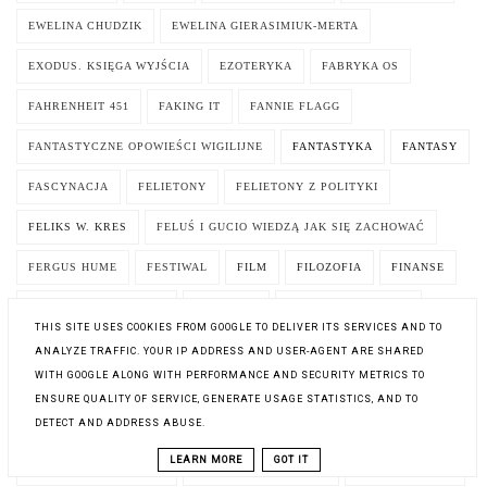
EWELINA CHUDZIK
EWELINA GIERASIMIUK-MERTA
EXODUS. KSIĘGA WYJŚCIA
EZOTERYKA
FABRYKA OS
FAHRENHEIT 451
FAKING IT
FANNIE FLAGG
FANTASTYCZNE OPOWIEŚCI WIGILIJNE
FANTASTYKA
FANTASY
FASCYNACJA
FELIETONY
FELIETONY Z POLITYKI
FELIKS W. KRES
FELUŚ I GUCIO WIEDZĄ JAK SIĘ ZACHOWAĆ
FERGUS HUME
FESTIWAL
FILM
FILOZOFIA
FINANSE
FIODOR DOSTOJEWSKI
FISTASZKI
FLORENCE DUTHEIL
THIS SITE USES COOKIES FROM GOOGLE TO DELIVER ITS SERVICES AND TO
FLORIA ZELLER
FOLK
FRANCES HODGSON BURNETT
ANALYZE TRAFFIC. YOUR IP ADDRESS AND USER-AGENT ARE SHARED
WITH GOOGLE ALONG WITH PERFORMANCE AND SECURITY METRICS TO
FRANCESCA CAVALLO
FRANCESCA PIRRONE
FRANCJA
ENSURE QUALITY OF SERVICE, GENERATE USAGE STATISTICS, AND TO
DETECT AND ADDRESS ABUSE.
FRANCOIS OZON
FRANK HERBERT
FRANKIE ELKIN
LEARN MORE
GOT IT
FREDERIC BRREMAUD
FREDERICK FORSYTH
FRYZJER MĘSKI