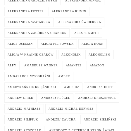
ALEKSANDRA ANDRZEJEWSKA
ALEKSANDRA JONASZ
ALEKSANDRA POTTER
ALEKSANDRA RUMIN
ALEKSANDRA SZATARSKA
ALEKSANDRA ŚWIDERSKA
ALEKSANDRA ZAGÓRSKA-CHABROS
ALEX T. SMITH
ALICE OSEMAN
ALICJA FILIPOWSKA
ALICJA HORN
ALICJA W KRAINIE CZARÓW
ALKOHOLIK
ALKOHOLIZM
ALPY
AMADEUSZ WAGNER
AMANTES
AMAZON
AMBASADOR WYOBRAŹNI
AMBER
AMERYKAŃSKIE KSIĘŻNICZKI
AMOS OZ
ANDREAS HOFF
ANDREW CHILD
ANDRZEJ FLÜGEL
ANDRZEJ KRUSZEWICZ
ANDRZEJ MATHIASZ
ANDRZEJ MICHAŁ DERWISZ
ANDRZEJ PILIPIUK
ANDRZEJ ZAUCHA
ANDRZEJ ZIELIŃSKI
ANDRZEJ ZYSZCZAK
ANEGDOTY Z CZTERECH STRON ŚWIATA