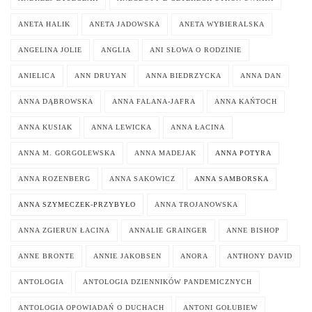
ANETA HALIK
ANETA JADOWSKA
ANETA WYBIERALSKA
ANGELINA JOLIE
ANGLIA
ANI SŁOWA O RODZINIE
ANIELICA
ANN DRUYAN
ANNA BIEDRZYCKA
ANNA DAN
ANNA DĄBROWSKA
ANNA FALANA-JAFRA
ANNA KAŃTOCH
ANNA KUSIAK
ANNA LEWICKA
ANNA ŁACINA
ANNA M. GORGOLEWSKA
ANNA MADEJAK
ANNA POTYRA
ANNA ROZENBERG
ANNA SAKOWICZ
ANNA SAMBORSKA
ANNA SZYMECZEK-PRZYBYŁO
ANNA TROJANOWSKA
ANNA ZGIERUN ŁACINA
ANNALIE GRAINGER
ANNE BISHOP
ANNE BRONTE
ANNIE JAKOBSEN
ANORA
ANTHONY DAVID
ANTOLOGIA
ANTOLOGIA DZIENNIKÓW PANDEMICZNYCH
ANTOLOGIA OPOWIADAŃ O DUCHACH
ANTONI GOŁUBIEW