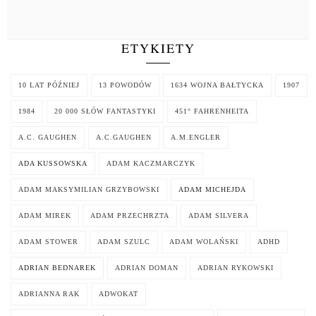
ETYKIETY
10 LAT PÓŹNIEJ
13 POWODÓW
1634 WOJNA BAŁTYCKA
1907
1984
20 000 SŁÓW FANTASTYKI
451° FAHRENHEITA
A.C. GAUGHEN
A.C.GAUGHEN
A.M.ENGLER
ADA KUSSOWSKA
ADAM KACZMARCZYK
ADAM MAKSYMILIAN GRZYBOWSKI
ADAM MICHEJDA
ADAM MIREK
ADAM PRZECHRZTA
ADAM SILVERA
ADAM STOWER
ADAM SZULC
ADAM WOLAŃSKI
ADHD
ADRIAN BEDNAREK
ADRIAN DOMAN
ADRIAN RYKOWSKI
ADRIANNA RAK
ADWOKAT