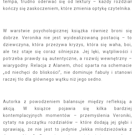
tempa, trudno oderwać się od lektury – każdy rozdział
kończy się zaskoczeniem, które zmienia optykę czytelnika.
W warstwie psychologicznej książka również broni się
dobrze. Veronika nie jest wyidealizowaną postacią – to
dziewczyna, która przeżywa kryzys, która się waha, boi,
ale też staje się coraz silniejsza. Jej lęki, wątpliwości i
potrzeba prawdy są autentyczne, a rozwój wewnętrzny –
wiarygodny. Relacja z Alanem, choć oparta na schemacie
„od niechęci do bliskości”, nie dominuje fabuły i stanowi
raczej tło dla głównego wątku niż jego sedno.
Autorka z powodzeniem balansuje między refleksją a
akcją. W książce pojawia się kilka bardziej
kontemplacyjnych momentów – przemyślenia Veroniki,
cytaty na początku rozdziałów – które dodają jej głębi i
sprawiają, że nie jest to jedynie „lekka młodzieżówka z