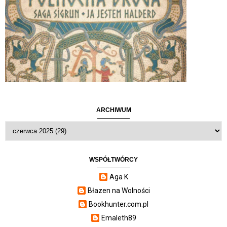
ARCHIWUM
WSPÓŁTWÓRCY
Aga K
Błazen na Wolności
Bookhunter.com.pl
Emaleth89