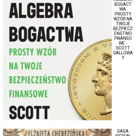
BOGACT
WA.
PROSTY
WZÓR NA
TWOJE
BEZPIECZ
EŃSTWO
FINANSO
WE -
SCOTT
GALLOWA
Y
SAGA
SIGRUN.