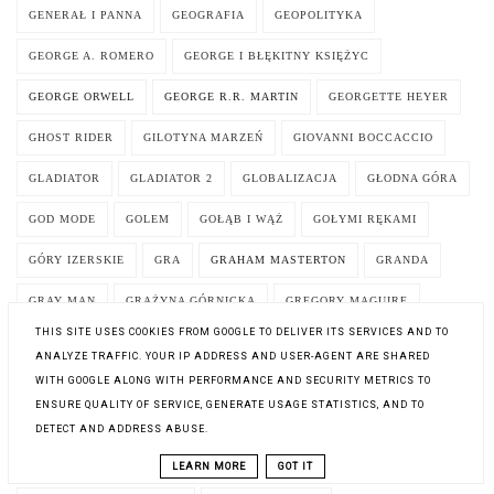
GENERAŁ I PANNA
GEOGRAFIA
GEOPOLITYKA
GEORGE A. ROMERO
GEORGE I BŁĘKITNY KSIĘŻYC
GEORGE ORWELL
GEORGE R.R. MARTIN
GEORGETTE HEYER
GHOST RIDER
GILOTYNA MARZEŃ
GIOVANNI BOCCACCIO
GLADIATOR
GLADIATOR 2
GLOBALIZACJA
GŁODNA GÓRA
GOD MODE
GOLEM
GOŁĄB I WĄŻ
GOŁYMI RĘKAMI
GÓRY IZERSKIE
GRA
GRAHAM MASTERTON
GRANDA
GRAY MAN
GRAŻYNA GÓRNICKA
GREGORY MAGUIRE
THIS SITE USES COOKIES FROM GOOGLE TO DELIVER ITS SERVICES AND TO
GROMBELARDZKA LEGENDA
GROTESKA
GROZA
GRUDZIEŃ
ANALYZE TRAFFIC. YOUR IP ADDRESS AND USER-AGENT ARE SHARED
WITH GOOGLE ALONG WITH PERFORMANCE AND SECURITY METRICS TO
GRZECHY SĄSIADÓW
GRZEGORZ BOBIN
GRZEGORZ JUSZCZAK
ENSURE QUALITY OF SERVICE, GENERATE USAGE STATISTICS, AND TO
GRZEGORZ MUSIAŁ
GRZEGORZ WIELGUS
GRZEGRZÓŁKA
DETECT AND ADDRESS ABUSE.
GRZESZNIK NAWRÓCONY
GUCIO SIĘ DENERWUJE
LEARN MORE
GOT IT