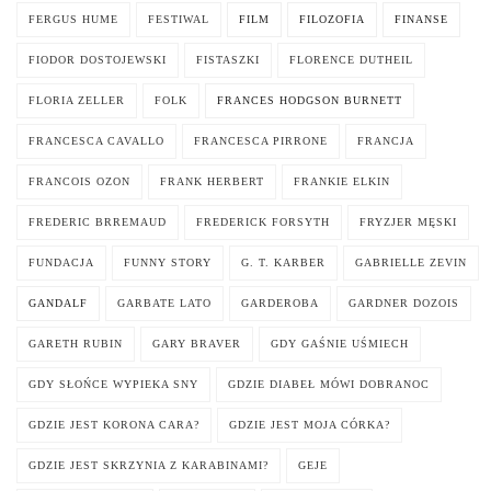
FERGUS HUME
FESTIWAL
FILM
FILOZOFIA
FINANSE
FIODOR DOSTOJEWSKI
FISTASZKI
FLORENCE DUTHEIL
FLORIA ZELLER
FOLK
FRANCES HODGSON BURNETT
FRANCESCA CAVALLO
FRANCESCA PIRRONE
FRANCJA
FRANCOIS OZON
FRANK HERBERT
FRANKIE ELKIN
FREDERIC BRREMAUD
FREDERICK FORSYTH
FRYZJER MĘSKI
FUNDACJA
FUNNY STORY
G. T. KARBER
GABRIELLE ZEVIN
GANDALF
GARBATE LATO
GARDEROBA
GARDNER DOZOIS
GARETH RUBIN
GARY BRAVER
GDY GAŚNIE UŚMIECH
GDY SŁOŃCE WYPIEKA SNY
GDZIE DIABEŁ MÓWI DOBRANOC
GDZIE JEST KORONA CARA?
GDZIE JEST MOJA CÓRKA?
GDZIE JEST SKRZYNIA Z KARABINAMI?
GEJE