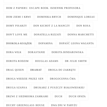
DOM Z PAPIERU. ESCAPE BOOK. DZIENNIK PROFESORA
DOM ZIEMI I KRWI
DOMINIKA BRYCH
DOMINIQUE LOREAU
DOMY PISARZY
DON KICHOT Z LA MANCZY
DON ROSA
DON'T LOVE ME
DONATELLA RIZZATI
DONNA MARCHETTI
DOOKOŁA-KSIĄŻEK
DOPAMINA
DOPAŚĆ LEONA WAGANTA
DORA WILK
DORASTANIE
DOROTA BINDAROWSKA
DOROTA RODZIM
DOUGLAS ADAMS
DR JULIE SMITH
DRAG QUEEN
DRAMAT
DROGA DO ZAKRĘTU
DROGA WIEDZIE PRZEZ SEN
DROGOCENNA ĆMA
DRUGA SZANSA
DRUKARZ Z PUSZCZY BIAŁOWIESKIEJ
DRZWI Z SIEDMIOMA ZAMKAMI
DUCH
DUCH OPATA
DUCHY GREENGLASS HOUSE
DWA DNI W PARYŻU