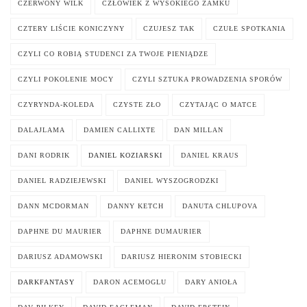
CZERWONY WILK
CZŁOWIEK Z WYSOKIEGO ZAMKU
CZTERY LIŚCIE KONICZYNY
CZUJESZ TAK
CZUŁE SPOTKANIA
CZYLI CO ROBIĄ STUDENCI ZA TWOJE PIENIĄDZE
CZYLI POKOLENIE MOCY
CZYLI SZTUKA PROWADZENIA SPORÓW
CZYRYNDA-KOLEDA
CZYSTE ZŁO
CZYTAJĄC O MATCE
DALAJLAMA
DAMIEN CALLIXTE
DAN MILLAN
DANI RODRIK
DANIEL KOZIARSKI
DANIEL KRAUS
DANIEL RADZIEJEWSKI
DANIEL WYSZOGRODZKI
DANN MCDORMAN
DANNY KETCH
DANUTA CHLUPOVA
DAPHNE DU MAURIER
DAPHNE DUMAURIER
DARIUSZ ADAMOWSKI
DARIUSZ HIERONIM STOBIECKI
DARKFANTASY
DARON ACEMOGLU
DARY ANIOŁA