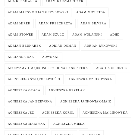
ADA KUSSOWSKA
ADAM KACZMARCZYK
ADAM MAKSYMILIAN GRZYBOWSKI
ADAM MICHEJDA
ADAM MIREK
ADAM PRZECHRZTA
ADAM SILVERA
ADAM STOWER
ADAM SZULC
ADAM WOLAŃSKI
ADHD
ADRIAN BEDNAREK
ADRIAN DOMAN
ADRIAN RYKOWSKI
ADRIANNA RAK
ADWOKAT
AFORYZMY I MĄDROŚCI TYRIONA LANNISTERA
AGATHA CHRISTIE
AGENT JEGO ŚWIĄTOBLIWOŚCI
AGNIESZKA CZUJKOWSKA
AGNIESZKA GRACA
AGNIESZKA GRZELAK
AGNIESZKA JANISZEWSKA
AGNIESZKA JANKOWIAK-MAIK
AGNIESZKA JEZ
AGNIESZKA KOROL
AGNIESZKA MAILINOWSKA
AGNIESZKA MARTYKA
AGNIESZKA MIELA
AGNIESZKA TABORSKA
AIDA AMER
AIR FRYER