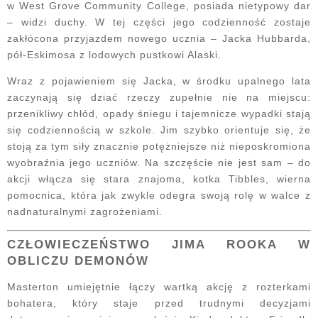
w West Grove Community College, posiada nietypowy dar
– widzi duchy. W tej części jego codzienność zostaje
zakłócona przyjazdem nowego ucznia – Jacka Hubbarda,
pół-Eskimosa z lodowych pustkowi Alaski.
Wraz z pojawieniem się Jacka, w środku upalnego lata
zaczynają się dziać rzeczy zupełnie nie na miejscu:
przenikliwy chłód, opady śniegu i tajemnicze wypadki stają
się codziennością w szkole. Jim szybko orientuje się, że
stoją za tym siły znacznie potężniejsze niż nieposkromiona
wyobraźnia jego uczniów. Na szczęście nie jest sam – do
akcji włącza się stara znajoma, kotka Tibbles, wierna
pomocnica, która jak zwykle odegra swoją rolę w walce z
nadnaturalnymi zagrożeniami.
CZŁOWIECZEŃSTWO JIMA ROOKA W
OBLICZU DEMONÓW
Masterton umiejętnie łączy wartką akcję z rozterkami
bohatera, który staje przed trudnymi decyzjami