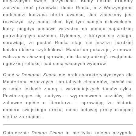
dotyczącymi swojej przyszłości. Kiedy doktor Friendly
zaczyna knuć przeciwko klasie Rooka, a z Waszyngtonu
nadchodzi kusząca oferta awansu, Jim zmuszony jest
rozważyć, czy nadal chce być tym samym człowiekiem,
który niegdyś postawił wszystko na pomoc najbardziej
potrzebującym uczniom. Dylematy, z którymi się zmaga,
sprawiają, że postać Rooka staje się jeszcze bardziej
ludzka i bliska czytelnikowi. Masterton pokazuje, że nawet
walcząc w słusznej sprawie, nie da się uniknąć zwątpienia
i gorzkiej refleksji nad ceną własnych wyborów.
Choć w
Demonie Zimna
nie brak charakterystycznych dla
Mastertona mrocznych i brutalnych elementów, całość ma
w sobie lekkość znaną z wcześniejszych tomów cyklu.
Powtarzające się motywy – wypracowania uczniów, ich
zabawne opinie o literaturze – sprawiają, że historia
nabiera swojskiego uroku, mimo lodowej grozy czającej
się tuż za rogiem.
Ostatecznie
Demon Zimna
to nie tylko kolejna przygoda