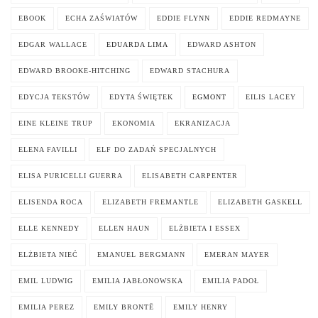
EBOOK
ECHA ZAŚWIATÓW
EDDIE FLYNN
EDDIE REDMAYNE
EDGAR WALLACE
EDUARDA LIMA
EDWARD ASHTON
EDWARD BROOKE-HITCHING
EDWARD STACHURA
EDYCJA TEKSTÓW
EDYTA ŚWIĘTEK
EGMONT
EILIS LACEY
EINE KLEINE TRUP
EKONOMIA
EKRANIZACJA
ELENA FAVILLI
ELF DO ZADAŃ SPECJALNYCH
ELISA PURICELLI GUERRA
ELISABETH CARPENTER
ELISENDA ROCA
ELIZABETH FREMANTLE
ELIZABETH GASKELL
ELLE KENNEDY
ELLEN HAUN
ELŻBIETA I ESSEX
ELŻBIETA NIEĆ
EMANUEL BERGMANN
EMERAN MAYER
EMIL LUDWIG
EMILIA JABŁONOWSKA
EMILIA PADOŁ
EMILIA PEREZ
EMILY BRONTË
EMILY HENRY