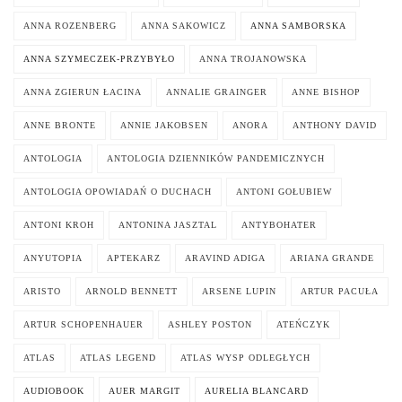
ANNA ROZENBERG
ANNA SAKOWICZ
ANNA SAMBORSKA
ANNA SZYMECZEK-PRZYBYŁO
ANNA TROJANOWSKA
ANNA ZGIERUN ŁACINA
ANNALIE GRAINGER
ANNE BISHOP
ANNE BRONTE
ANNIE JAKOBSEN
ANORA
ANTHONY DAVID
ANTOLOGIA
ANTOLOGIA DZIENNIKÓW PANDEMICZNYCH
ANTOLOGIA OPOWIADAŃ O DUCHACH
ANTONI GOŁUBIEW
ANTONI KROH
ANTONINA JASZTAL
ANTYBOHATER
ANYUTOPIA
APTEKARZ
ARAVIND ADIGA
ARIANA GRANDE
ARISTO
ARNOLD BENNETT
ARSENE LUPIN
ARTUR PACUŁA
ARTUR SCHOPENHAUER
ASHLEY POSTON
ATEŃCZYK
ATLAS
ATLAS LEGEND
ATLAS WYSP ODLEGŁYCH
AUDIOBOOK
AUER MARGIT
AURELIA BLANCARD