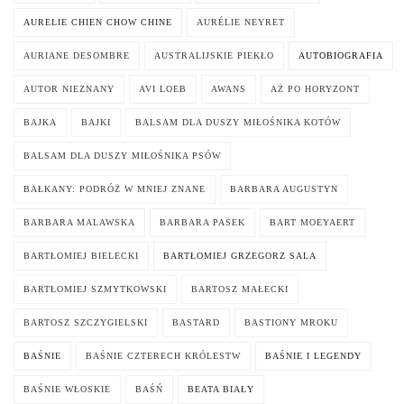
AURELIE CHIEN CHOW CHINE
AURÉLIE NEYRET
AURIANE DESOMBRE
AUSTRALIJSKIE PIEKŁO
AUTOBIOGRAFIA
AUTOR NIEZNANY
AVI LOEB
AWANS
AŻ PO HORYZONT
BAJKA
BAJKI
BALSAM DLA DUSZY MIŁOŚNIKA KOTÓW
BALSAM DLA DUSZY MIŁOŚNIKA PSÓW
BAŁKANY: PODRÓŻ W MNIEJ ZNANE
BARBARA AUGUSTYN
BARBARA MALAWSKA
BARBARA PASEK
BART MOEYAERT
BARTŁOMIEJ BIELECKI
BARTŁOMIEJ GRZEGORZ SALA
BARTŁOMIEJ SZMYTKOWSKI
BARTOSZ MAŁECKI
BARTOSZ SZCZYGIELSKI
BASTARD
BASTIONY MROKU
BAŚNIE
BAŚNIE CZTERECH KRÓLESTW
BAŚNIE I LEGENDY
BAŚNIE WŁOSKIE
BAŚŃ
BEATA BIAŁY