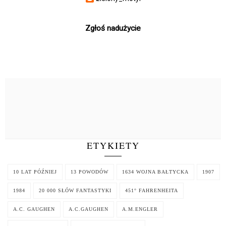
Zgłoś nadużycie
ETYKIETY
10 LAT PÓŹNIEJ
13 POWODÓW
1634 WOJNA BAŁTYCKA
1907
1984
20 000 SŁÓW FANTASTYKI
451° FAHRENHEITA
A.C. GAUGHEN
A.C.GAUGHEN
A.M.ENGLER