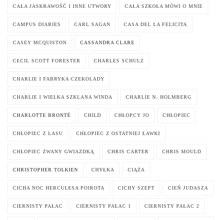
CAŁA JASKRAWOŚĆ I INNE UTWORY
CAŁA SZKOŁA MÓWI O MNIE
CAMPUS DIARIES
CARL SAGAN
CASA DEL LA FELICITA
CASEY MCQUISTON
CASSANDRA CLARE
CECIL SCOTT FORESTER
CHARLES SCHULZ
CHARLIE I FABRYKA CZEKOLADY
CHARLIE I WIELKA SZKLANA WINDA
CHARLIE N. HOLMBERG
CHARLOTTE BRONTË
CHILD
CHŁOPCY JO
CHŁOPIEC
CHŁOPIEC Z LASU
CHŁOPIEC Z OSTATNIEJ ŁAWKI
CHŁOPIEC ZWANY GWIAZDKĄ
CHRIS CARTER
CHRIS MOULD
CHRISTOPHER TOLKIEN
CHYŁKA
CIĄŻA
CICHA NOC HERCULESA POIROTA
CICHY SZEPT
CIEŃ JUDASZA
CIERNISTY PAŁAC
CIERNISTY PAŁAC 1
CIERNISTY PAŁAC 2