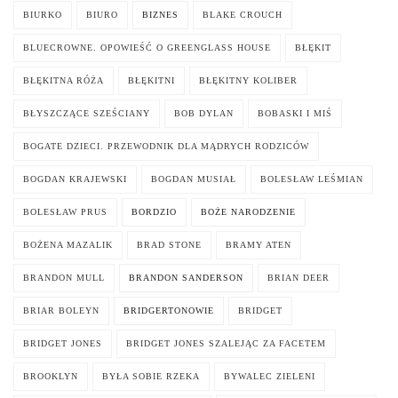
BIURKO
BIURO
BIZNES
BLAKE CROUCH
BLUECROWNE. OPOWIEŚĆ O GREENGLASS HOUSE
BŁĘKIT
BŁĘKITNA RÓŻA
BŁĘKITNI
BŁĘKITNY KOLIBER
BŁYSZCZĄCE SZEŚCIANY
BOB DYLAN
BOBASKI I MIŚ
BOGATE DZIECI. PRZEWODNIK DLA MĄDRYCH RODZICÓW
BOGDAN KRAJEWSKI
BOGDAN MUSIAŁ
BOLESŁAW LEŚMIAN
BOLESŁAW PRUS
BORDZIO
BOŻE NARODZENIE
BOŻENA MAZALIK
BRAD STONE
BRAMY ATEN
BRANDON MULL
BRANDON SANDERSON
BRIAN DEER
BRIAR BOLEYN
BRIDGERTONOWIE
BRIDGET
BRIDGET JONES
BRIDGET JONES SZALEJĄC ZA FACETEM
BROOKLYN
BYŁA SOBIE RZEKA
BYWALEC ZIELENI