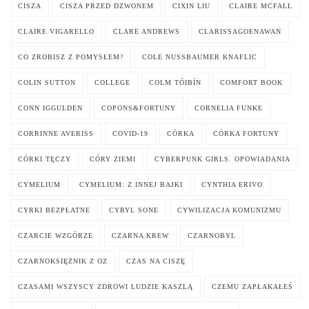
CISZA
CISZA PRZED DZWONEM
CIXIN LIU
CLAIRE MCFALL
CLAIRE VIGARELLO
CLARE ANDREWS
CLARISSAGOENAWAN
CO ZROBISZ Z POMYSŁEM?
COLE NUSSBAUMER KNAFLIC
COLIN SUTTON
COLLEGE
COLM TÓIBÍN
COMFORT BOOK
CONN IGGULDEN
COPONS&FORTUNY
CORNELIA FUNKE
CORRINNE AVERISS
COVID-19
CÓRKA
CÓRKA FORTUNY
CÓRKI TĘCZY
CÓRY ZIEMI
CYBERPUNK GIRLS. OPOWIADANIA
CYMELIUM
CYMELIUM: Z INNEJ BAJKI
CYNTHIA ERIVO
CYRKI BEZPŁATNE
CYRYL SONE
CYWILIZACJA KOMUNIZMU
CZARCIE WZGÓRZE
CZARNA KREW
CZARNOBYL
CZARNOKSIĘŻNIK Z OZ
CZAS NA CISZĘ
CZASAMI WSZYSCY ZDROWI LUDZIE KASZLĄ
CZEMU ZAPŁAKAŁEŚ