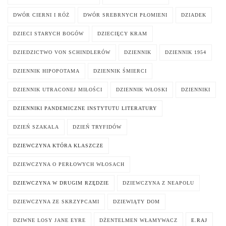
DWÓR CIERNI I RÓŻ
DWÓR SREBRNYCH PŁOMIENI
DZIADEK
DZIECI STARYCH BOGÓW
DZIECIĘCY KRAM
DZIEDZICTWO VON SCHINDLERÓW
DZIENNIK
DZIENNIK 1954
DZIENNIK HIPOPOTAMA
DZIENNIK ŚMIERCI
DZIENNIK UTRACONEJ MIŁOŚCI
DZIENNIK WŁOSKI
DZIENNIKI
DZIENNIKI PANDEMICZNE INSTYTUTU LITERATURY
DZIEŃ SZAKALA
DZIEŃ TRYFIDÓW
DZIEWCZYNA KTÓRA KLASZCZE
DZIEWCZYNA O PERŁOWYCH WŁOSACH
DZIEWCZYNA W DRUGIM RZĘDZIE
DZIEWCZYNA Z NEAPOLU
DZIEWCZYNA ZE SKRZYPCAMI
DZIEWIĄTY DOM
DZIWNE LOSY JANE EYRE
DŻENTELMEN WŁAMYWACZ
E.RAJ