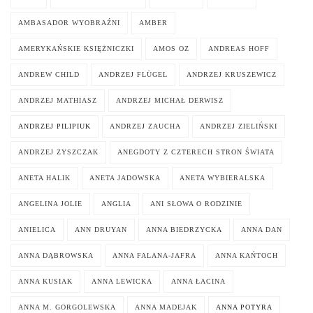
AMBASADOR WYOBRAŹNI
AMBER
AMERYKAŃSKIE KSIĘŻNICZKI
AMOS OZ
ANDREAS HOFF
ANDREW CHILD
ANDRZEJ FLÜGEL
ANDRZEJ KRUSZEWICZ
ANDRZEJ MATHIASZ
ANDRZEJ MICHAŁ DERWISZ
ANDRZEJ PILIPIUK
ANDRZEJ ZAUCHA
ANDRZEJ ZIELIŃSKI
ANDRZEJ ZYSZCZAK
ANEGDOTY Z CZTERECH STRON ŚWIATA
ANETA HALIK
ANETA JADOWSKA
ANETA WYBIERALSKA
ANGELINA JOLIE
ANGLIA
ANI SŁOWA O RODZINIE
ANIELICA
ANN DRUYAN
ANNA BIEDRZYCKA
ANNA DAN
ANNA DĄBROWSKA
ANNA FALANA-JAFRA
ANNA KAŃTOCH
ANNA KUSIAK
ANNA LEWICKA
ANNA ŁACINA
ANNA M. GORGOLEWSKA
ANNA MADEJAK
ANNA POTYRA