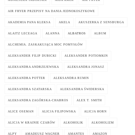
AIR FRYER PRZEPISY NA DANIA JEDNOKOSZYKOWE
AKADEMIA PANA KLEKSA
AKELA
AKUSZERKA Z SENSBURGA
ALAITZ LECEAGA
ALANNA
ALBATROS
ALBUM
ALCHEMIA. ZASKAKUJĄCA MOC POMYSŁÓW
ALEKSANDER FILIP DUBICKI
ALEKSANDER POTIOMKIN
ALEKSANDRA ANDRZEJEWSKA
ALEKSANDRA JONASZ
ALEKSANDRA POTTER
ALEKSANDRA RUMIN
ALEKSANDRA SZATARSKA
ALEKSANDRA ŚWIDERSKA
ALEKSANDRA ZAGÓRSKA-CHABROS
ALEX T. SMITH
ALICE OSEMAN
ALICJA FILIPOWSKA
ALICJA HORN
ALICJA W KRAINIE CZARÓW
ALKOHOLIK
ALKOHOLIZM
ALPY
AMADEUSZ WAGNER
AMANTES
AMAZON