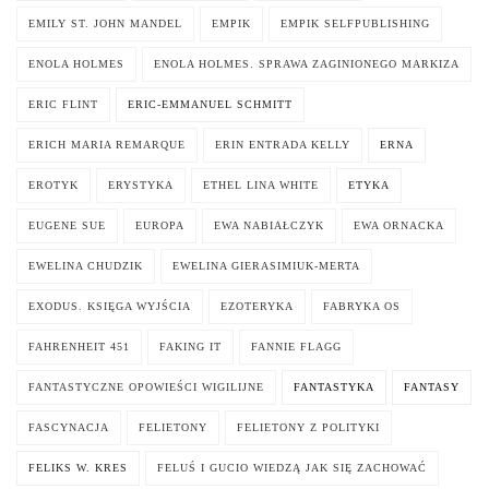
EMILY ST. JOHN MANDEL
EMPIK
EMPIK SELFPUBLISHING
ENOLA HOLMES
ENOLA HOLMES. SPRAWA ZAGINIONEGO MARKIZA
ERIC FLINT
ERIC-EMMANUEL SCHMITT
ERICH MARIA REMARQUE
ERIN ENTRADA KELLY
ERNA
EROTYK
ERYSTYKA
ETHEL LINA WHITE
ETYKA
EUGENE SUE
EUROPA
EWA NABIAŁCZYK
EWA ORNACKA
EWELINA CHUDZIK
EWELINA GIERASIMIUK-MERTA
EXODUS. KSIĘGA WYJŚCIA
EZOTERYKA
FABRYKA OS
FAHRENHEIT 451
FAKING IT
FANNIE FLAGG
FANTASTYCZNE OPOWIEŚCI WIGILIJNE
FANTASTYKA
FANTASY
FASCYNACJA
FELIETONY
FELIETONY Z POLITYKI
FELIKS W. KRES
FELUŚ I GUCIO WIEDZĄ JAK SIĘ ZACHOWAĆ