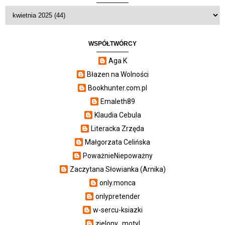
WSPÓŁTWÓRCY
Aga K
Błazen na Wolności
Bookhunter.com.pl
Emaleth89
Klaudia Cebula
Literacka Zrzęda
Małgorzata Celińska
PoważnieNiepoważny
Zaczytana Słowianka (Arnika)
only.monca
onlypretender
w-sercu-ksiazki
zielony_motyl