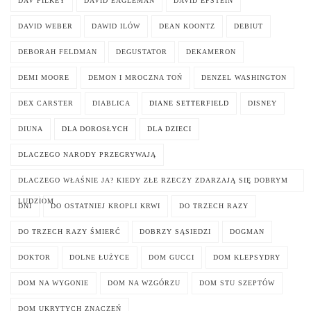
DAV PILKEY
DAVID EAGLEMAN
DAVID EPSTEIN
DAVID WEBER
DAWID ILÓW
DEAN KOONTZ
DEBIUT
DEBORAH FELDMAN
DEGUSTATOR
DEKAMERON
DEMI MOORE
DEMON I MROCZNA TOŃ
DENZEL WASHINGTON
DEX CARSTER
DIABLICA
DIANE SETTERFIELD
DISNEY
DIUNA
DLA DOROSŁYCH
DLA DZIECI
DLACZEGO NARODY PRZEGRYWAJĄ
DLACZEGO WŁAŚNIE JA? KIEDY ZŁE RZECZY ZDARZAJĄ SIĘ DOBRYM
LUDZIOM
DNI
DO OSTATNIEJ KROPLI KRWI
DO TRZECH RAZY
DO TRZECH RAZY ŚMIERĆ
DOBRZY SĄSIEDZI
DOGMAN
DOKTOR
DOLNE ŁUŻYCE
DOM GUCCI
DOM KLEPSYDRY
DOM NA WYGONIE
DOM NA WZGÓRZU
DOM STU SZEPTÓW
DOM UKRYTYCH ZNACZEŃ