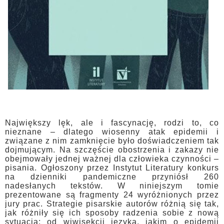
Największy lęk, ale i fascynację, rodzi to, co
nieznane – dlatego wiosenny atak epidemii i
związane z nim zamknięcie było doświadczeniem tak
dojmu­jącym. Na szczęście obostrzenia i zakazy nie
obejmowały jednej ważnej dla człowieka czynności –
pisania. Ogłoszony przez Instytut Literatury konkurs
na dzienniki pandemicz­ne przyniósł 260
nadesłanych tekstów. W niniejszym tomie
prezentowane są fragmenty 24 wyróżnionych przez
jury prac. Strategie pisarskie autorów różnią się tak,
jak różniły się ich sposoby radzenia sobie z nową
sytuacją: od wiwisekcji języka, jakim o epidemii