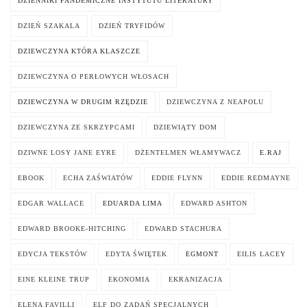
DZIENNIKI PANDEMICZNE INSTYTUTU LITERATURY
DZIEŃ SZAKALA
DZIEŃ TRYFIDÓW
DZIEWCZYNA KTÓRA KLASZCZE
DZIEWCZYNA O PERŁOWYCH WŁOSACH
DZIEWCZYNA W DRUGIM RZĘDZIE
DZIEWCZYNA Z NEAPOLU
DZIEWCZYNA ZE SKRZYPCAMI
DZIEWIĄTY DOM
DZIWNE LOSY JANE EYRE
DŻENTELMEN WŁAMYWACZ
E.RAJ
EBOOK
ECHA ZAŚWIATÓW
EDDIE FLYNN
EDDIE REDMAYNE
EDGAR WALLACE
EDUARDA LIMA
EDWARD ASHTON
EDWARD BROOKE-HITCHING
EDWARD STACHURA
EDYCJA TEKSTÓW
EDYTA ŚWIĘTEK
EGMONT
EILIS LACEY
EINE KLEINE TRUP
EKONOMIA
EKRANIZACJA
ELENA FAVILLI
ELF DO ZADAŃ SPECJALNYCH