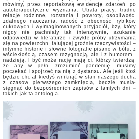
mówimy, przez reportażową ewidencję zdarzeń, po
autoterapeutyczne wyznania. Utrata pracy, trudne
relacje ro­dzinne, rozstania i powroty, osobliwości
zdalnego nauczania, radość z obec­ności rybików
cukrowych i wyimaginowanych przyjaciół, bzy, który
nigdy nie pachniały tak intensywnie, szukanie
odpowiedzi w literaturze i zwykłe próby utrzymania
się na powierzchni falującej groźnie rzeczywistości –
intymne historie i słowne fotografie pisane w bólu, z
wściekłością, czasem rezygnacją, ale i z humorem i
nadzieją. I być może rację mają ci, którzy twierdzą,
że aby w pełni zrozumieć pandemię, musimy
poczekać i spojrzeć na nią z dystansu. Ale jeśli ktoś
będzie chciał kiedyś wniknąć w stan naszego ducha
z czasów pierwszego zamknięcia, będzie musiał
sięgnąć do bezpośrednich zapisów z tamtych dni –
takich jak ta antologia.