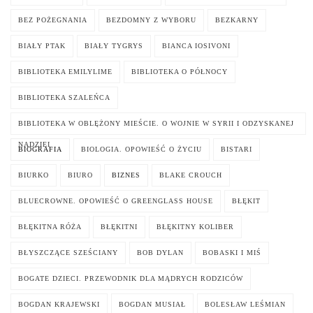
BEZ POŻEGNANIA
BEZDOMNY Z WYBORU
BEZKARNY
BIAŁY PTAK
BIAŁY TYGRYS
BIANCA IOSIVONI
BIBLIOTEKA EMILYLIME
BIBLIOTEKA O PÓŁNOCY
BIBLIOTEKA SZALEŃCA
BIBLIOTEKA W OBLĘŻONY MIEŚCIE. O WOJNIE W SYRII I ODZYSKANEJ
NADZIEI
BIOGRAFIA
BIOLOGIA. OPOWIEŚĆ O ŻYCIU
BISTARI
BIURKO
BIURO
BIZNES
BLAKE CROUCH
BLUECROWNE. OPOWIEŚĆ O GREENGLASS HOUSE
BŁĘKIT
BŁĘKITNA RÓŻA
BŁĘKITNI
BŁĘKITNY KOLIBER
BŁYSZCZĄCE SZEŚCIANY
BOB DYLAN
BOBASKI I MIŚ
BOGATE DZIECI. PRZEWODNIK DLA MĄDRYCH RODZICÓW
BOGDAN KRAJEWSKI
BOGDAN MUSIAŁ
BOLESŁAW LEŚMIAN