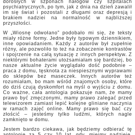
dorosłych w szponach nałogów czy szpitalach
psychiatrycznych, po tym, jak z dnia na dzień zawalił
im się świat i pozostali z długami oraz depresją i
brakiem nadziei na normalność w najbliższej
przyszłości.
W „Wiosnę odwołano” podobało mi się, że teksty
miały różne formy. Jedne były typowym dziennikiem,
inne opowiadaniem. Każdy z autorów był zupełnie
różny, ale pozwoliło to też na zobaczenie kontrastów
i spojrzenie na całą sytuację z innych perspektyw. Z
niektórymi bohaterami utożsamiałam się bardziej, bo
nasze aktualne życie wyglądało dość podobnie –
praca z domu, tęsknota za niespiesznymi wyprawami
do sklepów bez maseczek. Innych autorów też
rozumiałam, bo mam wśród znajomych osoby, które
do dziś czują dyskomfort na myśl o wyjściu z domu.
Co ważne, cała antologia pokazuje nam, że mamy
prawo być zmęczonymi, mamy prawo zalegać przed
telewizorem zamiast lepić kolejne gliniane naczynia
w ramach zajęć online. Mamy prawo się bać czy
złościć – jesteśmy tylko ludźmi, których nagle
zamknięto w domu.
Jestem bardzo ciekawa, jak będziemy odbierać tę
antologię za 5 czy 10 lat, gdy, miejmy nadzieje,