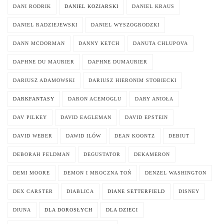
DANI RODRIK
DANIEL KOZIARSKI
DANIEL KRAUS
DANIEL RADZIEJEWSKI
DANIEL WYSZOGRODZKI
DANN MCDORMAN
DANNY KETCH
DANUTA CHLUPOVA
DAPHNE DU MAURIER
DAPHNE DUMAURIER
DARIUSZ ADAMOWSKI
DARIUSZ HIERONIM STOBIECKI
DARKFANTASY
DARON ACEMOGLU
DARY ANIOŁA
DAV PILKEY
DAVID EAGLEMAN
DAVID EPSTEIN
DAVID WEBER
DAWID ILÓW
DEAN KOONTZ
DEBIUT
DEBORAH FELDMAN
DEGUSTATOR
DEKAMERON
DEMI MOORE
DEMON I MROCZNA TOŃ
DENZEL WASHINGTON
DEX CARSTER
DIABLICA
DIANE SETTERFIELD
DISNEY
DIUNA
DLA DOROSŁYCH
DLA DZIECI