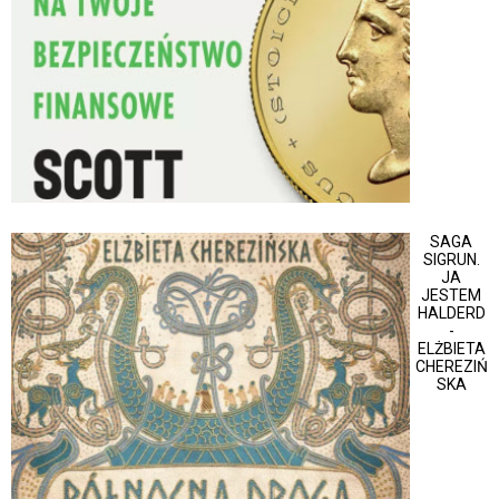
SAGA
SIGRUN.
JA
JESTEM
HALDERD
-
ELŻBIETA
CHEREZIŃ
SKA