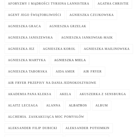
AFORYZMY I MĄDROŚCI TYRIONA LANNISTERA
AGATHA CHRISTIE
AGENT JEGO ŚWIĄTOBLIWOŚCI
AGNIESZKA CZUJKOWSKA
AGNIESZKA GRACA
AGNIESZKA GRZELAK
AGNIESZKA JANISZEWSKA
AGNIESZKA JANKOWIAK-MAIK
AGNIESZKA JEZ
AGNIESZKA KOROL
AGNIESZKA MAILINOWSKA
AGNIESZKA MARTYKA
AGNIESZKA MIELA
AGNIESZKA TABORSKA
AIDA AMER
AIR FRYER
AIR FRYER PRZEPISY NA DANIA JEDNOKOSZYKOWE
AKADEMIA PANA KLEKSA
AKELA
AKUSZERKA Z SENSBURGA
ALAITZ LECEAGA
ALANNA
ALBATROS
ALBUM
ALCHEMIA. ZASKAKUJĄCA MOC POMYSŁÓW
ALEKSANDER FILIP DUBICKI
ALEKSANDER POTIOMKIN