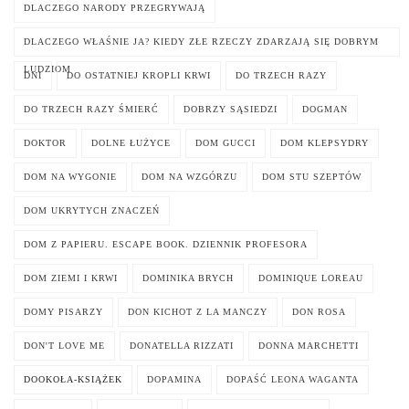
DLACZEGO NARODY PRZEGRYWAJĄ
DLACZEGO WŁAŚNIE JA? KIEDY ZŁE RZECZY ZDARZAJĄ SIĘ DOBRYM
LUDZIOM
DNI
DO OSTATNIEJ KROPLI KRWI
DO TRZECH RAZY
DO TRZECH RAZY ŚMIERĆ
DOBRZY SĄSIEDZI
DOGMAN
DOKTOR
DOLNE ŁUŻYCE
DOM GUCCI
DOM KLEPSYDRY
DOM NA WYGONIE
DOM NA WZGÓRZU
DOM STU SZEPTÓW
DOM UKRYTYCH ZNACZEŃ
DOM Z PAPIERU. ESCAPE BOOK. DZIENNIK PROFESORA
DOM ZIEMI I KRWI
DOMINIKA BRYCH
DOMINIQUE LOREAU
DOMY PISARZY
DON KICHOT Z LA MANCZY
DON ROSA
DON'T LOVE ME
DONATELLA RIZZATI
DONNA MARCHETTI
DOOKOŁA-KSIĄŻEK
DOPAMINA
DOPAŚĆ LEONA WAGANTA