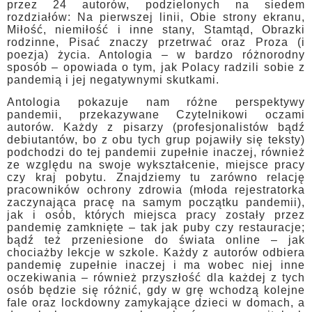
przez 24 autorów, podzielonych na siedem
rozdziałów: Na pierwszej linii, Obie strony ekranu,
Miłość, niemiłość i inne stany, Stamtąd, Obrazki
rodzinne, Pisać znaczy przetrwać oraz Proza (i
poezja) życia. Antologia – w bardzo różnorodny
sposób – opowiada o tym, jak Polacy radzili sobie z
pandemią i jej negatywnymi skutkami.
Antologia pokazuje nam różne perspektywy
pandemii, przekazywane Czytelnikowi oczami
autorów. Każdy z pisarzy (profesjonalistów bądź
debiutantów, bo z obu tych grup pojawiły się teksty)
podchodzi do tej pandemii zupełnie inaczej, również
ze względu na swoje wykształcenie, miejsce pracy
czy kraj pobytu. Znajdziemy tu zarówno relację
pracowników ochrony zdrowia (młoda rejestratorka
zaczynająca pracę na samym początku pandemii),
jak i osób, których miejsca pracy zostały przez
pandemię zamknięte – tak jak puby czy restauracje;
bądź też przeniesione do świata online – jak
chociażby lekcje w szkole. Każdy z autorów odbiera
pandemię zupełnie inaczej i ma wobec niej inne
oczekiwania – również przyszłość dla każdej z tych
osób będzie się różnić, gdy w grę wchodzą kolejne
fale oraz lockdowny zamykające dzieci w domach, a