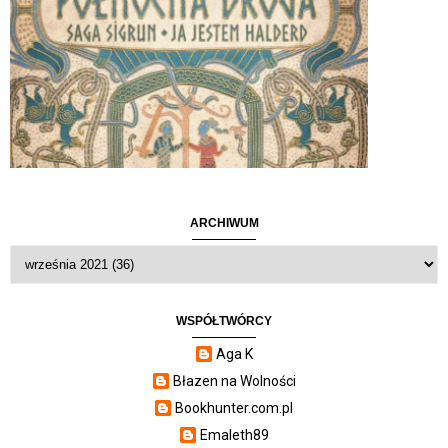
ARCHIWUM
WSPÓŁTWÓRCY
Aga K
Błazen na Wolności
Bookhunter.com.pl
Emaleth89