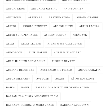
ANTONI KROH
ANTONINA JASZTAL
ANTYBOHATER
ANYUTOPIA
APTEKARZ
ARAVIND ADIGA
ARIANA GRANDE
ARISTO
ARNOLD BENNETT
ARSENE LUPIN
ARTUR PACUŁA
ARTUR SCHOPENHAUER
ASHLEY POSTON
ATEŃCZYK
ATLAS
ATLAS LEGEND
ATLAS WYSP ODLEGŁYCH
AUDIOBOOK
AUER MARGIT
AURELIA BLANCARD
AURELIE CHIEN CHOW CHINE
AURÉLIE NEYRET
AURIANE DESOMBRE
AUSTRALIJSKIE PIEKŁO
AUTOBIOGRAFIA
AUTOR NIEZNANY
AVI LOEB
AWANS
AŻ PO HORYZONT
BAJKA
BAJKI
BALSAM DLA DUSZY MIŁOŚNIKA KOTÓW
BALSAM DLA DUSZY MIŁOŚNIKA PSÓW
BAŁKANY: PODRÓŻ W MNIEJ ZNANE
BARBARA AUGUSTYN