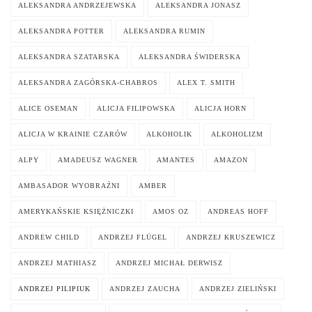
ALEKSANDRA ANDRZEJEWSKA
ALEKSANDRA JONASZ
ALEKSANDRA POTTER
ALEKSANDRA RUMIN
ALEKSANDRA SZATARSKA
ALEKSANDRA ŚWIDERSKA
ALEKSANDRA ZAGÓRSKA-CHABROS
ALEX T. SMITH
ALICE OSEMAN
ALICJA FILIPOWSKA
ALICJA HORN
ALICJA W KRAINIE CZARÓW
ALKOHOLIK
ALKOHOLIZM
ALPY
AMADEUSZ WAGNER
AMANTES
AMAZON
AMBASADOR WYOBRAŹNI
AMBER
AMERYKAŃSKIE KSIĘŻNICZKI
AMOS OZ
ANDREAS HOFF
ANDREW CHILD
ANDRZEJ FLÜGEL
ANDRZEJ KRUSZEWICZ
ANDRZEJ MATHIASZ
ANDRZEJ MICHAŁ DERWISZ
ANDRZEJ PILIPIUK
ANDRZEJ ZAUCHA
ANDRZEJ ZIELIŃSKI