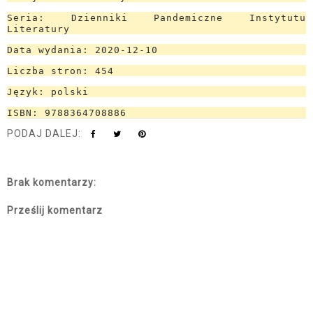
Seria: Dzienniki Pandemiczne Instytutu
Literatury
Data wydania: 2020-12-10
Liczba stron: 454
Język: polski
ISBN: 9788364708886
PODAJ DALEJ:
Brak komentarzy:
Prześlij komentarz