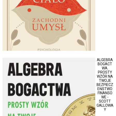
ALGEBRA
BOGACT
WA.
PROSTY
WZÓR NA
TWOJE
BEZPIECZ
EŃSTWO
FINANSO
WE -
SCOTT
GALLOWA
Y