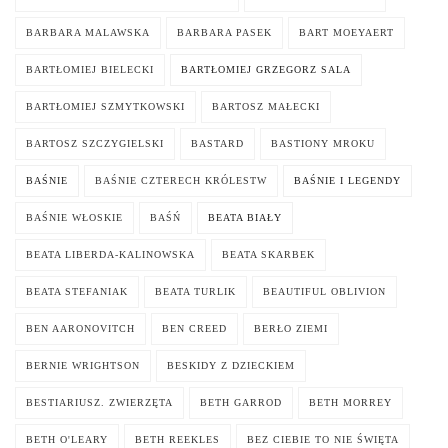
BARBARA MALAWSKA
BARBARA PASEK
BART MOEYAERT
BARTŁOMIEJ BIELECKI
BARTŁOMIEJ GRZEGORZ SALA
BARTŁOMIEJ SZMYTKOWSKI
BARTOSZ MAŁECKI
BARTOSZ SZCZYGIELSKI
BASTARD
BASTIONY MROKU
BAŚNIE
BAŚNIE CZTERECH KRÓLESTW
BAŚNIE I LEGENDY
BAŚNIE WŁOSKIE
BAŚŃ
BEATA BIAŁY
BEATA LIBERDA-KALINOWSKA
BEATA SKARBEK
BEATA STEFANIAK
BEATA TURLIK
BEAUTIFUL OBLIVION
BEN AARONOVITCH
BEN CREED
BERŁO ZIEMI
BERNIE WRIGHTSON
BESKIDY Z DZIECKIEM
BESTIARIUSZ. ZWIERZĘTA
BETH GARROD
BETH MORREY
BETH O'LEARY
BETH REEKLES
BEZ CIEBIE TO NIE ŚWIĘTA