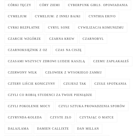
CÓRKI TĘCZY
CÓRY ZIEMI
CYBERPUNK GIRLS. OPOWIADANIA
CYMELIUM
CYMELIUM: Z INNEJ BAJKI
CYNTHIA ERIVO
CYRKI BEZPŁATNE
CYRYL SONE
CYWILIZACJA KOMUNIZMU
CZARCIE WZGÓRZE
CZARNA KREW
CZARNOBYL
CZARNOKSIĘŻNIK Z OZ
CZAS NA CISZĘ
CZASAMI WSZYSCY ZDROWI LUDZIE KASZLĄ
CZEMU ZAPŁAKAŁEŚ
CZERWONY WILK
CZŁOWIEK Z WYSOKIEGO ZAMKU
CZTERY LIŚCIE KONICZYNY
CZUJESZ TAK
CZUŁE SPOTKANIA
CZYLI CO ROBIĄ STUDENCI ZA TWOJE PIENIĄDZE
CZYLI POKOLENIE MOCY
CZYLI SZTUKA PROWADZENIA SPORÓW
CZYRYNDA-KOLEDA
CZYSTE ZŁO
CZYTAJĄC O MATCE
DALAJLAMA
DAMIEN CALLIXTE
DAN MILLAN