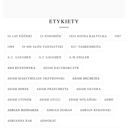
ETYKIETY
10 LAT PÓŹNIEJ
13 POWODÓW
1634 WOJNA BAŁTYCKA
1907
1984
20 000 SŁÓW FANTASTYKI
451° FAHRENHEITA
A.C. GAUGHEN
A.C.GAUGHEN
A.M.ENGLER
ADA KUSSOWSKA
ADAM KACZMARCZYK
ADAM MAKSYMILIAN GRZYBOWSKI
ADAM MICHEJDA
ADAM MIREK
ADAM PRZECHRZTA
ADAM SILVERA
ADAM STOWER
ADAM SZULC
ADAM WOLAŃSKI
ADHD
ADRIAN BEDNAREK
ADRIAN DOMAN
ADRIAN RYKOWSKI
ADRIANNA RAK
ADWOKAT