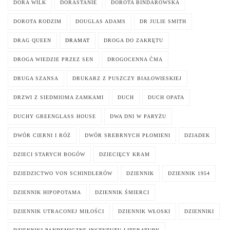
DORA WILK
DORASTANIE
DOROTA BINDAROWSKA
DOROTA RODZIM
DOUGLAS ADAMS
DR JULIE SMITH
DRAG QUEEN
DRAMAT
DROGA DO ZAKRĘTU
DROGA WIEDZIE PRZEZ SEN
DROGOCENNA ĆMA
DRUGA SZANSA
DRUKARZ Z PUSZCZY BIAŁOWIESKIEJ
DRZWI Z SIEDMIOMA ZAMKAMI
DUCH
DUCH OPATA
DUCHY GREENGLASS HOUSE
DWA DNI W PARYŻU
DWÓR CIERNI I RÓŻ
DWÓR SREBRNYCH PŁOMIENI
DZIADEK
DZIECI STARYCH BOGÓW
DZIECIĘCY KRAM
DZIEDZICTWO VON SCHINDLERÓW
DZIENNIK
DZIENNIK 1954
DZIENNIK HIPOPOTAMA
DZIENNIK ŚMIERCI
DZIENNIK UTRACONEJ MIŁOŚCI
DZIENNIK WŁOSKI
DZIENNIKI