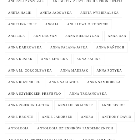
ANDRZEJ ZYSZCZAK
ANEGDOTY Z CZTERECH STRON ŚWIATA
ANETA HALIK
ANETA JADOWSKA
ANETA WYBIERALSKA
ANGELINA JOLIE
ANGLIA
ANI SŁOWA O RODZINIE
ANIELICA
ANN DRUYAN
ANNA BIEDRZYCKA
ANNA DAN
ANNA DĄBROWSKA
ANNA FALANA-JAFRA
ANNA KAŃTOCH
ANNA KUSIAK
ANNA LEWICKA
ANNA ŁACINA
ANNA M. GORGOLEWSKA
ANNA MADEJAK
ANNA POTYRA
ANNA ROZENBERG
ANNA SAKOWICZ
ANNA SAMBORSKA
ANNA SZYMECZEK-PRZYBYŁO
ANNA TROJANOWSKA
ANNA ZGIERUN ŁACINA
ANNALIE GRAINGER
ANNE BISHOP
ANNE BRONTE
ANNIE JAKOBSEN
ANORA
ANTHONY DAVID
ANTOLOGIA
ANTOLOGIA DZIENNIKÓW PANDEMICZNYCH
ANTOLOGIA OPOWIADAŃ O DUCHACH
ANTONI GOŁUBIEW