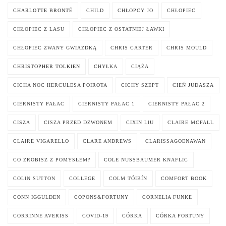
CHARLOTTE BRONTË
CHILD
CHŁOPCY JO
CHŁOPIEC
CHŁOPIEC Z LASU
CHŁOPIEC Z OSTATNIEJ ŁAWKI
CHŁOPIEC ZWANY GWIAZDKĄ
CHRIS CARTER
CHRIS MOULD
CHRISTOPHER TOLKIEN
CHYŁKA
CIĄŻA
CICHA NOC HERCULESA POIROTA
CICHY SZEPT
CIEŃ JUDASZA
CIERNISTY PAŁAC
CIERNISTY PAŁAC 1
CIERNISTY PAŁAC 2
CISZA
CISZA PRZED DZWONEM
CIXIN LIU
CLAIRE MCFALL
CLAIRE VIGARELLO
CLARE ANDREWS
CLARISSAGOENAWAN
CO ZROBISZ Z POMYSŁEM?
COLE NUSSBAUMER KNAFLIC
COLIN SUTTON
COLLEGE
COLM TÓIBÍN
COMFORT BOOK
CONN IGGULDEN
COPONS&FORTUNY
CORNELIA FUNKE
CORRINNE AVERISS
COVID-19
CÓRKA
CÓRKA FORTUNY