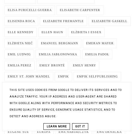
ELISA PURICELLI GUERRA
ELISABETH CARPENTER
ELISENDA ROCA
ELIZABETH FREMANTLE
ELIZABETH GASKELL
ELLE KENNEDY
ELLEN HAUN
ELŻBIETA I ESSEX
ELŻBIETA NIEĆ
EMANUEL BERGMANN
EMERAN MAYER
EMIL LUDWIG
EMILIA JABŁONOWSKA
EMILIA PADOŁ
EMILIA PEREZ
EMILY BRONTË
EMILY HENRY
EMILY ST. JOHN MANDEL
EMPIK
EMPIK SELFPUBLISHING
ENOLA HOLMES
ENOLA HOLMES. SPRAWA ZAGINIONEGO MARKIZA
THIS SITE USES COOKIES FROM GOOGLE TO DELIVER ITS SERVICES AND TO
ANALYZE TRAFFIC. YOUR IP ADDRESS AND USER-AGENT ARE SHARED
ERIC FLINT
ERIC-EMMANUEL SCHMITT
WITH GOOGLE ALONG WITH PERFORMANCE AND SECURITY METRICS TO
ERICH MARIA REMARQUE
ERIN ENTRADA KELLY
ERNA
ENSURE QUALITY OF SERVICE, GENERATE USAGE STATISTICS, AND TO
DETECT AND ADDRESS ABUSE.
EROTYK
ERYSTYKA
ETHEL LINA WHITE
ETYKA
LEARN MORE
GOT IT
EUGENE SUE
EUROPA
EWA NABIAŁCZYK
EWA ORNACKA