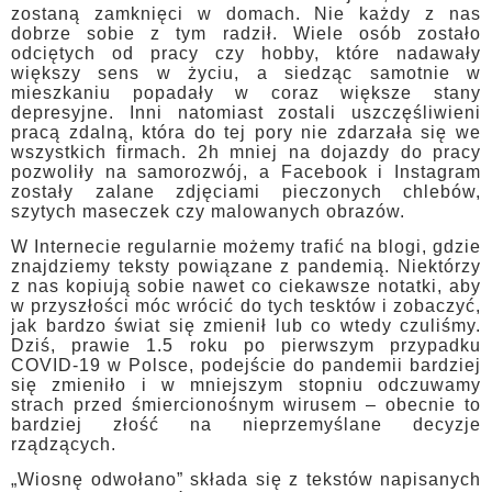
zostaną zamknięci w domach. Nie każdy z nas
dobrze sobie z tym radził. Wiele osób zostało
odciętych od pracy czy hobby, które nadawały
większy sens w życiu, a siedząc samotnie w
mieszkaniu popadały w coraz większe stany
depresyjne. Inni natomiast zostali uszczęśliwieni
pracą zdalną, która do tej pory nie zdarzała się we
wszystkich firmach. 2h mniej na dojazdy do pracy
pozwoliły na samorozwój, a Facebook i Instagram
zostały zalane zdjęciami pieczonych chlebów,
szytych maseczek czy malowanych obrazów.
W Internecie regularnie możemy trafić na blogi, gdzie
znajdziemy teksty powiązane z pandemią. Niektórzy
z nas kopiują sobie nawet co ciekawsze notatki, aby
w przyszłości móc wrócić do tych tesktów i zobaczyć,
jak bardzo świat się zmienił lub co wtedy czuliśmy.
Dziś, prawie 1.5 roku po pierwszym przypadku
COVID-19 w Polsce, podejście do pandemii bardziej
się zmieniło i w mniejszym stopniu odczuwamy
strach przed śmiercionośnym wirusem – obecnie to
bardziej złość na nieprzemyślane decyzje
rządzących.
„Wiosnę odwołano” składa się z tekstów napisanych