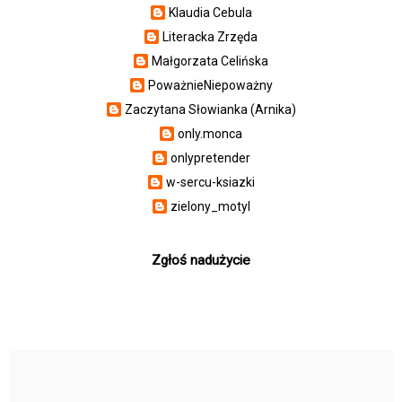
Klaudia Cebula
Literacka Zrzęda
Małgorzata Celińska
PoważnieNiepoważny
Zaczytana Słowianka (Arnika)
only.monca
onlypretender
w-sercu-ksiazki
zielony_motyl
Zgłoś nadużycie