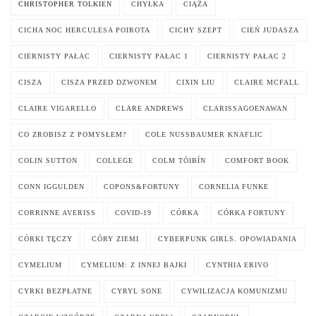
CHRISTOPHER TOLKIEN
CHYŁKA
CIĄŻA
CICHA NOC HERCULESA POIROTA
CICHY SZEPT
CIEŃ JUDASZA
CIERNISTY PAŁAC
CIERNISTY PAŁAC 1
CIERNISTY PAŁAC 2
CISZA
CISZA PRZED DZWONEM
CIXIN LIU
CLAIRE MCFALL
CLAIRE VIGARELLO
CLARE ANDREWS
CLARISSAGOENAWAN
CO ZROBISZ Z POMYSŁEM?
COLE NUSSBAUMER KNAFLIC
COLIN SUTTON
COLLEGE
COLM TÓIBÍN
COMFORT BOOK
CONN IGGULDEN
COPONS&FORTUNY
CORNELIA FUNKE
CORRINNE AVERISS
COVID-19
CÓRKA
CÓRKA FORTUNY
CÓRKI TĘCZY
CÓRY ZIEMI
CYBERPUNK GIRLS. OPOWIADANIA
CYMELIUM
CYMELIUM: Z INNEJ BAJKI
CYNTHIA ERIVO
CYRKI BEZPŁATNE
CYRYL SONE
CYWILIZACJA KOMUNIZMU