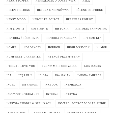
HEARTSTOPPER
HEKSALOGIA O DORZE WILK
HELA
HELEN FIELDING
HELENA MNISZKÓWNA
HÉLÈNE DELFORGE
HENRY WOOD
HERCULES POIROT
HERKULES POIROT
HIM (TOM 1)
HIM (TOM 2)
HISTORIA
HISTORIA PRAWDZIWA
HISTORIA ŚRÓDZIEMIA
HISTORIA TRAGICZNA
HIT CZU KIT
HOMER
HOROSKOPY
HORROR
HUGH WARWICK
HUMOR
HUMPHREY CARPENTER
HYTROŚ PRZEMYSŁAW
I THINK I LOVE YOU
I ZBAW MNIE ODE ZŁEGO
IAIN BANKS
IDA
IDĘ LULU
IDIOTA
IGA MAJAK
IMIONA ŚMIERCI
INCEL
INFRÆNUM
INKBOOK
INSPIRACJA
INSTYTUT LITERATURY
INTRUZI
INTRYGA
INTRYGA CHODZI W SZPILKACH
INWARD. PODRÓŻ W GŁĄB SIEBIE
INWAZJA 2025
IRENE GUT OPDYKE
IRENEUSZ ORŁOWSKI