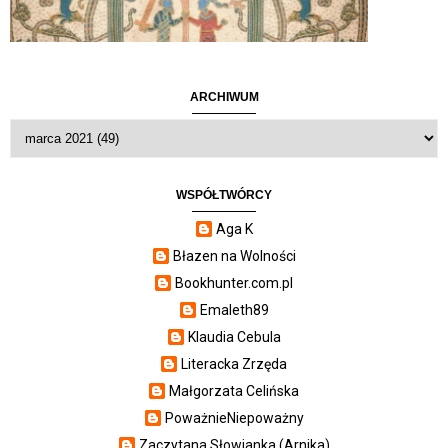
ARCHIWUM
WSPÓŁTWÓRCY
Aga K
Błazen na Wolności
Bookhunter.com.pl
Emaleth89
Klaudia Cebula
Literacka Zrzęda
Małgorzata Celińska
PoważnieNiepoważny
Zaczytana Słowianka (Arnika)