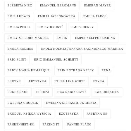
ELŻBIETA NIEĆ
EMANUEL BERGMANN
EMERAN MAYER
EMIL LUDWIG
EMILIA JABŁONOWSKA
EMILIA PADOŁ
EMILIA PEREZ
EMILY BRONTË
EMILY HENRY
EMILY ST. JOHN MANDEL
EMPIK
EMPIK SELFPUBLISHING
ENOLA HOLMES
ENOLA HOLMES. SPRAWA ZAGINIONEGO MARKIZA
ERIC FLINT
ERIC-EMMANUEL SCHMITT
ERICH MARIA REMARQUE
ERIN ENTRADA KELLY
ERNA
EROTYK
ERYSTYKA
ETHEL LINA WHITE
ETYKA
EUGENE SUE
EUROPA
EWA NABIAŁCZYK
EWA ORNACKA
EWELINA CHUDZIK
EWELINA GIERASIMIUK-MERTA
EXODUS. KSIĘGA WYJŚCIA
EZOTERYKA
FABRYKA OS
FAHRENHEIT 451
FAKING IT
FANNIE FLAGG