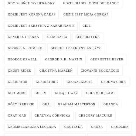
GDY SŁOŃCE WYPIEKA SNY
GDZIE DIABEŁ MÓWI DOBRANOC
GDZIE JEST KORONA CARA?
GDZIE JEST MOJA CÓRKA?
GDZIE JEST SKRZYNIA Z KARABINAMI?
GEJE
GENERAŁ I PANNA
GEOGRAFIA
GEOPOLITYKA
GEORGE A. ROMERO
GEORGE I BŁĘKITNY KSIĘŻYC
GEORGE ORWELL
GEORGE R.R. MARTIN
GEORGETTE HEYER
GHOST RIDER
GILOTYNA MARZEŃ
GIOVANNI BOCCACCIO
GLADIATOR
GLADIATOR 2
GLOBALIZACJA
GŁODNA GÓRA
GOD MODE
GOLEM
GOŁĄB I WĄŻ
GOŁYMI RĘKAMI
GÓRY IZERSKIE
GRA
GRAHAM MASTERTON
GRANDA
GRAY MAN
GRAŻYNA GÓRNICKA
GREGORY MAGUIRE
GROMBELARDZKA LEGENDA
GROTESKA
GROZA
GRUDZIEŃ