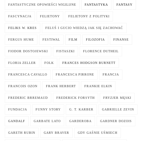
FANTASTYCZNE OPOWIEŚCI WIGILIJNE
FANTASTYKA
FANTASY
FASCYNACJA
FELIETONY
FELIETONY Z POLITYKI
FELIKS W. KRES
FELUŚ I GUCIO WIEDZĄ JAK SIĘ ZACHOWAĆ
FERGUS HUME
FESTIWAL
FILM
FILOZOFIA
FINANSE
FIODOR DOSTOJEWSKI
FISTASZKI
FLORENCE DUTHEIL
FLORIA ZELLER
FOLK
FRANCES HODGSON BURNETT
FRANCESCA CAVALLO
FRANCESCA PIRRONE
FRANCJA
FRANCOIS OZON
FRANK HERBERT
FRANKIE ELKIN
FREDERIC BRREMAUD
FREDERICK FORSYTH
FRYZJER MĘSKI
FUNDACJA
FUNNY STORY
G. T. KARBER
GABRIELLE ZEVIN
GANDALF
GARBATE LATO
GARDEROBA
GARDNER DOZOIS
GARETH RUBIN
GARY BRAVER
GDY GAŚNIE UŚMIECH