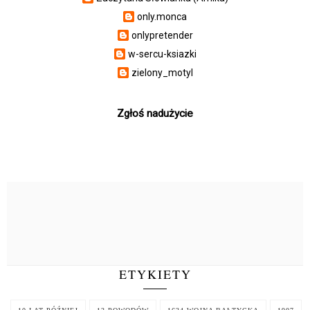
only.monca
onlypretender
w-sercu-ksiazki
zielony_motyl
Zgłoś nadużycie
ETYKIETY