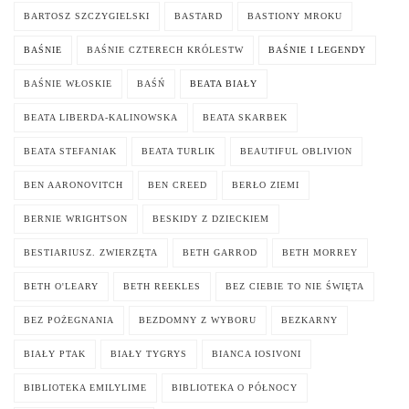
BARTOSZ SZCZYGIELSKI
BASTARD
BASTIONY MROKU
BAŚNIE
BAŚNIE CZTERECH KRÓLESTW
BAŚNIE I LEGENDY
BAŚNIE WŁOSKIE
BAŚŃ
BEATA BIAŁY
BEATA LIBERDA-KALINOWSKA
BEATA SKARBEK
BEATA STEFANIAK
BEATA TURLIK
BEAUTIFUL OBLIVION
BEN AARONOVITCH
BEN CREED
BERŁO ZIEMI
BERNIE WRIGHTSON
BESKIDY Z DZIECKIEM
BESTIARIUSZ. ZWIERZĘTA
BETH GARROD
BETH MORREY
BETH O'LEARY
BETH REEKLES
BEZ CIEBIE TO NIE ŚWIĘTA
BEZ POŻEGNANIA
BEZDOMNY Z WYBORU
BEZKARNY
BIAŁY PTAK
BIAŁY TYGRYS
BIANCA IOSIVONI
BIBLIOTEKA EMILYLIME
BIBLIOTEKA O PÓŁNOCY