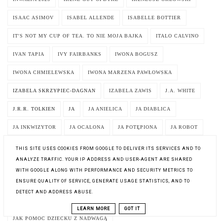
ISAAC ASIMOV
ISABEL ALLENDE
ISABELLE BOTTIER
IT'S NOT MY CUP OF TEA. TO NIE MOJA BAJKA
ITALO CALVINO
IVAN TAPIA
IVY FAIRBANKS
IWONA BOGUSZ
IWONA CHMIELEWSKA
IWONA MARZENA PAWŁOWSKA
IZABELA SKRZYPIEC-DAGNAN
IZABELA ZAWIS
J.A. WHITE
J.R.R. TOLKIEN
JA
JA ANIELICA
JA DIABLICA
JA INKWIZYTOR
JA OCALONA
JA POTĘPIONA
JA ROBOT
JACEK ADAMCZYK
JACEK ŁUKAWSKI
JACEK PIEKARA
THIS SITE USES COOKIES FROM GOOGLE TO DELIVER ITS SERVICES AND TO
ANALYZE TRAFFIC. YOUR IP ADDRESS AND USER-AGENT ARE SHARED
JACK REACHER
JACK STAPLETON
JACKDAW
WITH GOOGLE ALONG WITH PERFORMANCE AND SECURITY METRICS TO
ENSURE QUALITY OF SERVICE, GENERATE USAGE STATISTICS, AND TO
JAGNA AMBROZIAK
JAGNA ROLSKA
JAGODA GRUDZIEŃ
DETECT AND ADDRESS ABUSE.
JAK BUDUJĘ AMERYKĘ?
JAK MYŚLISZ
LEARN MORE
GOT IT
JAK POMÓC DZIECKU Z NADWAGĄ