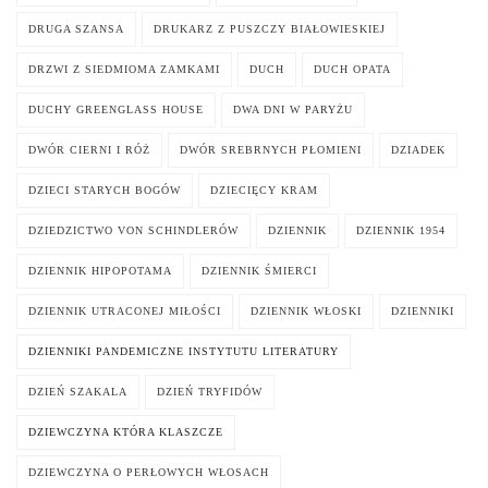
DRUGA SZANSA
DRUKARZ Z PUSZCZY BIAŁOWIESKIEJ
DRZWI Z SIEDMIOMA ZAMKAMI
DUCH
DUCH OPATA
DUCHY GREENGLASS HOUSE
DWA DNI W PARYŻU
DWÓR CIERNI I RÓŻ
DWÓR SREBRNYCH PŁOMIENI
DZIADEK
DZIECI STARYCH BOGÓW
DZIECIĘCY KRAM
DZIEDZICTWO VON SCHINDLERÓW
DZIENNIK
DZIENNIK 1954
DZIENNIK HIPOPOTAMA
DZIENNIK ŚMIERCI
DZIENNIK UTRACONEJ MIŁOŚCI
DZIENNIK WŁOSKI
DZIENNIKI
DZIENNIKI PANDEMICZNE INSTYTUTU LITERATURY
DZIEŃ SZAKALA
DZIEŃ TRYFIDÓW
DZIEWCZYNA KTÓRA KLASZCZE
DZIEWCZYNA O PERŁOWYCH WŁOSACH