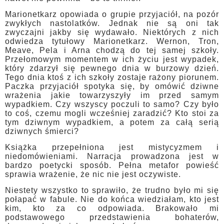
Marionetkarz opowiada o grupie przyjaciół, na pozór
zwykłych nastolatków. Jednak nie są oni tak
zwyczajni jakby się wydawało. Niektórych z nich
odwiedza tytułowy Marionetkarz. Wernon, Tron,
Meave, Pela i Arna chodzą do tej samej szkoły.
Przełomowym momentem w ich życiu jest wypadek,
który zdarzył się pewnego dnia w burzowy dzień.
Tego dnia ktoś z ich szkoły zostaje rażony piorunem.
Paczka przyjaciół spotyka się, by omówić dziwne
wrażenia jakie towarzyszyły im przed samym
wypadkiem. Czy wszyscy poczuli to samo? Czy było
to coś, czemu mogli wcześniej zaradzić? Kto stoi za
tym dziwnym wypadkiem, a potem za całą serią
dziwnych śmierci?
Książka przepełniona jest mistycyzmem i
niedomówieniami. Narracja prowadzona jest w
bardzo poetycki sposób. Pełna metafor powieść
sprawia wrażenie, że nic nie jest oczywiste.
Niestety wszystko to sprawiło, że trudno było mi się
połapać w fabule. Nie do końca wiedziałam, kto jest
kim, kto za co odpowiada. Brakowało mi
podstawowego przedstawienia bohaterów,