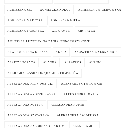
AGNIESZKA JEZ
AGNIESZKA KOROL
AGNIESZKA MAILINOWSKA
AGNIESZKA MARTYKA
AGNIESZKA MIELA
AGNIESZKA TABORSKA
AIDA AMER
AIR FRYER
AIR FRYER PRZEPISY NA DANIA JEDNOKOSZYKOWE
AKADEMIA PANA KLEKSA
AKELA
AKUSZERKA Z SENSBURGA
ALAITZ LECEAGA
ALANNA
ALBATROS
ALBUM
ALCHEMIA. ZASKAKUJĄCA MOC POMYSŁÓW
ALEKSANDER FILIP DUBICKI
ALEKSANDER POTIOMKIN
ALEKSANDRA ANDRZEJEWSKA
ALEKSANDRA JONASZ
ALEKSANDRA POTTER
ALEKSANDRA RUMIN
ALEKSANDRA SZATARSKA
ALEKSANDRA ŚWIDERSKA
ALEKSANDRA ZAGÓRSKA-CHABROS
ALEX T. SMITH