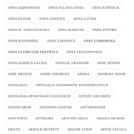
ANNA DĄBROWSKA
ANNA FALANA-JAFRA
ANNA KAŃTOCH
ANNA KUSIAK
ANNA LEWICKA
ANNA ŁACINA
ANNA M. GORGOLEWSKA
ANNA MADEJAK
ANNA POTYRA
ANNA ROZENBERG
ANNA SAKOWICZ
ANNA SAMBORSKA
ANNA SZYMECZEK-PRZYBYŁO
ANNA TROJANOWSKA
ANNA ZGIERUN ŁACINA
ANNALIE GRAINGER
ANNE BISHOP
ANNE BRONTE
ANNIE JAKOBSEN
ANORA
ANTHONY DAVID
ANTOLOGIA
ANTOLOGIA DZIENNIKÓW PANDEMICZNYCH
ANTOLOGIA OPOWIADAŃ O DUCHACH
ANTONI GOŁUBIEW
ANTONI KROH
ANTONINA JASZTAL
ANTYBOHATER
ANYUTOPIA
APTEKARZ
ARAVIND ADIGA
ARIANA GRANDE
ARISTO
ARNOLD BENNETT
ARSENE LUPIN
ARTUR PACUŁA