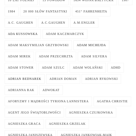
10 LAT PÓŹNIEJ
13 POWODÓW
1634 WOJNA BAŁTYCKA
1907
1984
20 000 SŁÓW FANTASTYKI
451° FAHRENHEITA
A.C. GAUGHEN
A.C.GAUGHEN
A.M.ENGLER
ADA KUSSOWSKA
ADAM KACZMARCZYK
ADAM MAKSYMILIAN GRZYBOWSKI
ADAM MICHEJDA
ADAM MIREK
ADAM PRZECHRZTA
ADAM SILVERA
ADAM STOWER
ADAM SZULC
ADAM WOLAŃSKI
ADHD
ADRIAN BEDNAREK
ADRIAN DOMAN
ADRIAN RYKOWSKI
ADRIANNA RAK
ADWOKAT
AFORYZMY I MĄDROŚCI TYRIONA LANNISTERA
AGATHA CHRISTIE
AGENT JEGO ŚWIĄTOBLIWOŚCI
AGNIESZKA CZUJKOWSKA
AGNIESZKA GRACA
AGNIESZKA GRZELAK
AGNIESZKA JANISZEWSKA
AGNIESZKA JANKOWIAK-MAIK