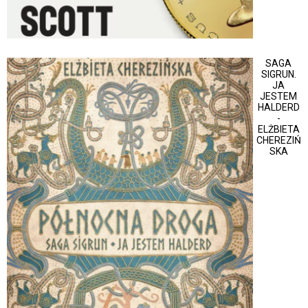
SAGA
SIGRUN.
JA
JESTEM
HALDERD
-
ELŻBIETA
CHEREZIŃ
SKA