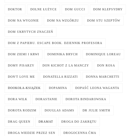
DOKTOR
DOLNE ŁUŻYCE
DOM GUCCI
DOM KLEPSYDRY
DOM NA WYGONIE
DOM NA WZGÓRZU
DOM STU SZEPTÓW
DOM UKRYTYCH ZNACZEŃ
DOM Z PAPIERU. ESCAPE BOOK. DZIENNIK PROFESORA
DOM ZIEMI I KRWI
DOMINIKA BRYCH
DOMINIQUE LOREAU
DOMY PISARZY
DON KICHOT Z LA MANCZY
DON ROSA
DON'T LOVE ME
DONATELLA RIZZATI
DONNA MARCHETTI
DOOKOŁA-KSIĄŻEK
DOPAMINA
DOPAŚĆ LEONA WAGANTA
DORA WILK
DORASTANIE
DOROTA BINDAROWSKA
DOROTA RODZIM
DOUGLAS ADAMS
DR JULIE SMITH
DRAG QUEEN
DRAMAT
DROGA DO ZAKRĘTU
DROGA WIEDZIE PRZEZ SEN
DROGOCENNA ĆMA