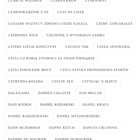
CZARCIE WZGÓRZE
CZARNA KREW
CZARNOBYL
CZARNOKSIĘŻNIK Z OZ
CZAS NA CISZĘ
CZASAMI WSZYSCY ZDROWI LUDZIE KASZLĄ
CZEMU ZAPŁAKAŁEŚ
CZERWONY WILK
CZŁOWIEK Z WYSOKIEGO ZAMKU
CZTERY LIŚCIE KONICZYNY
CZUJESZ TAK
CZUŁE SPOTKANIA
CZYLI CO ROBIĄ STUDENCI ZA TWOJE PIENIĄDZE
CZYLI POKOLENIE MOCY
CZYLI SZTUKA PROWADZENIA SPORÓW
CZYRYNDA-KOLEDA
CZYSTE ZŁO
CZYTAJĄC O MATCE
DALAJLAMA
DAMIEN CALLIXTE
DAN MILLAN
DANI RODRIK
DANIEL KOZIARSKI
DANIEL KRAUS
DANIEL RADZIEJEWSKI
DANIEL WYSZOGRODZKI
DANN MCDORMAN
DANNY KETCH
DANUTA CHLUPOVA
DAPHNE DU MAURIER
DAPHNE DUMAURIER