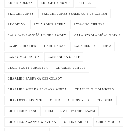
BRIAR BOLEYN
BRIDGERTONOWIE
BRIDGET
BRIDGET JONES
BRIDGET JONES SZALEJĄC ZA FACETEM
BROOKLYN
BYŁA SOBIE RZEKA
BYWALEC ZIELENI
CAŁA JASKRAWOŚĆ I INNE UTWORY
CAŁA SZKOŁA MÓWI O MNIE
CAMPUS DIARIES
CARL SAGAN
CASA DEL LA FELICITA
CASEY MCQUISTON
CASSANDRA CLARE
CECIL SCOTT FORESTER
CHARLES SCHULZ
CHARLIE I FABRYKA CZEKOLADY
CHARLIE I WIELKA SZKLANA WINDA
CHARLIE N. HOLMBERG
CHARLOTTE BRONTË
CHILD
CHŁOPCY JO
CHŁOPIEC
CHŁOPIEC Z LASU
CHŁOPIEC Z OSTATNIEJ ŁAWKI
CHŁOPIEC ZWANY GWIAZDKĄ
CHRIS CARTER
CHRIS MOULD