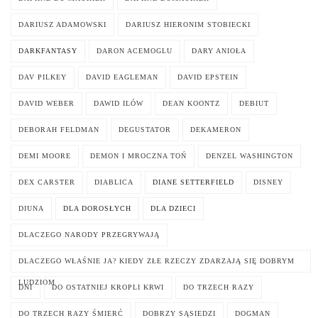
DARIUSZ ADAMOWSKI
DARIUSZ HIERONIM STOBIECKI
DARKFANTASY
DARON ACEMOGLU
DARY ANIOŁA
DAV PILKEY
DAVID EAGLEMAN
DAVID EPSTEIN
DAVID WEBER
DAWID ILÓW
DEAN KOONTZ
DEBIUT
DEBORAH FELDMAN
DEGUSTATOR
DEKAMERON
DEMI MOORE
DEMON I MROCZNA TOŃ
DENZEL WASHINGTON
DEX CARSTER
DIABLICA
DIANE SETTERFIELD
DISNEY
DIUNA
DLA DOROSŁYCH
DLA DZIECI
DLACZEGO NARODY PRZEGRYWAJĄ
DLACZEGO WŁAŚNIE JA? KIEDY ZŁE RZECZY ZDARZAJĄ SIĘ DOBRYM
LUDZIOM
DNI
DO OSTATNIEJ KROPLI KRWI
DO TRZECH RAZY
DO TRZECH RAZY ŚMIERĆ
DOBRZY SĄSIEDZI
DOGMAN