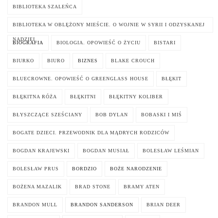
BIBLIOTEKA SZALEŃCA
BIBLIOTEKA W OBLĘŻONY MIEŚCIE. O WOJNIE W SYRII I ODZYSKANEJ
NADZIEI
BIOGRAFIA
BIOLOGIA. OPOWIEŚĆ O ŻYCIU
BISTARI
BIURKO
BIURO
BIZNES
BLAKE CROUCH
BLUECROWNE. OPOWIEŚĆ O GREENGLASS HOUSE
BŁĘKIT
BŁĘKITNA RÓŻA
BŁĘKITNI
BŁĘKITNY KOLIBER
BŁYSZCZĄCE SZEŚCIANY
BOB DYLAN
BOBASKI I MIŚ
BOGATE DZIECI. PRZEWODNIK DLA MĄDRYCH RODZICÓW
BOGDAN KRAJEWSKI
BOGDAN MUSIAŁ
BOLESŁAW LEŚMIAN
BOLESŁAW PRUS
BORDZIO
BOŻE NARODZENIE
BOŻENA MAZALIK
BRAD STONE
BRAMY ATEN
BRANDON MULL
BRANDON SANDERSON
BRIAN DEER