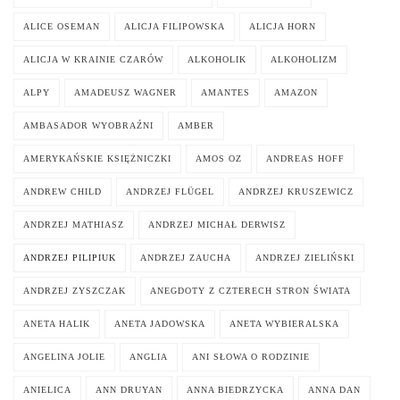
ALICE OSEMAN
ALICJA FILIPOWSKA
ALICJA HORN
ALICJA W KRAINIE CZARÓW
ALKOHOLIK
ALKOHOLIZM
ALPY
AMADEUSZ WAGNER
AMANTES
AMAZON
AMBASADOR WYOBRAŹNI
AMBER
AMERYKAŃSKIE KSIĘŻNICZKI
AMOS OZ
ANDREAS HOFF
ANDREW CHILD
ANDRZEJ FLÜGEL
ANDRZEJ KRUSZEWICZ
ANDRZEJ MATHIASZ
ANDRZEJ MICHAŁ DERWISZ
ANDRZEJ PILIPIUK
ANDRZEJ ZAUCHA
ANDRZEJ ZIELIŃSKI
ANDRZEJ ZYSZCZAK
ANEGDOTY Z CZTERECH STRON ŚWIATA
ANETA HALIK
ANETA JADOWSKA
ANETA WYBIERALSKA
ANGELINA JOLIE
ANGLIA
ANI SŁOWA O RODZINIE
ANIELICA
ANN DRUYAN
ANNA BIEDRZYCKA
ANNA DAN