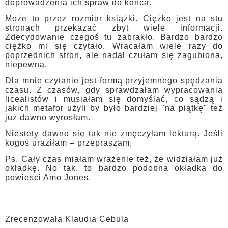
doprowadzenia ich spraw do końca.
Może to przez rozmiar książki. Ciężko jest na stu
stronach przekazać zbyt wiele informacji.
Zdecydowanie czegoś tu zabrakło. Bardzo bardzo
ciężko mi się czytało. Wracałam wiele razy do
poprzednich stron, ale nadal czułam się zagubiona,
niepewna.
Dla mnie czytanie jest formą przyjemnego spędzania
czasu. Z czasów, gdy sprawdzałam wypracowania
licealistów i musiałam się domyślać, co sądzą i
jakich metafor użyli by było bardziej "na piątkę" też
już dawno wyrosłam.
Niestety dawno się tak nie zmęczyłam lekturą. Jeśli
kogoś uraziłam – przepraszam,
Ps. Cały czas miałam wrażenie też, że widziałam już
okładkę. No tak, to bardzo podobna okładka do
powieści Amo Jones.
Zrecenzowała Klaudia Cebula