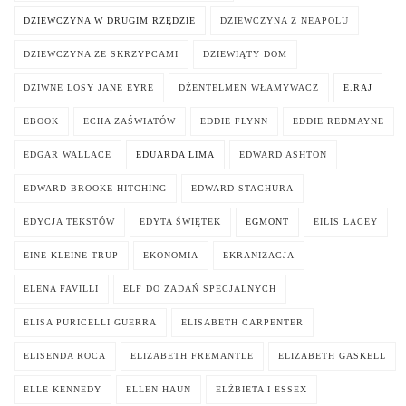
DZIEWCZYNA W DRUGIM RZĘDZIE
DZIEWCZYNA Z NEAPOLU
DZIEWCZYNA ZE SKRZYPCAMI
DZIEWIĄTY DOM
DZIWNE LOSY JANE EYRE
DŻENTELMEN WŁAMYWACZ
E.RAJ
EBOOK
ECHA ZAŚWIATÓW
EDDIE FLYNN
EDDIE REDMAYNE
EDGAR WALLACE
EDUARDA LIMA
EDWARD ASHTON
EDWARD BROOKE-HITCHING
EDWARD STACHURA
EDYCJA TEKSTÓW
EDYTA ŚWIĘTEK
EGMONT
EILIS LACEY
EINE KLEINE TRUP
EKONOMIA
EKRANIZACJA
ELENA FAVILLI
ELF DO ZADAŃ SPECJALNYCH
ELISA PURICELLI GUERRA
ELISABETH CARPENTER
ELISENDA ROCA
ELIZABETH FREMANTLE
ELIZABETH GASKELL
ELLE KENNEDY
ELLEN HAUN
ELŻBIETA I ESSEX