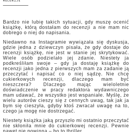
RECENZJE
Bardzo nie lubię takich sytuacji, gdy muszę ocenić
książkę, którą dostałam do recenzji a nie mam nic
dobrego o niej do napisania.
Niedawno na Instagramie wywiązała się dyskusja,
gdzie jedna z dziewczyn pisała, że gdy dostaje do
recenzji książkę, nie jest w stanie jej skrytykować.
Wiele osób podzielało jej zdanie. Niestety ja
podkreśliłam swoje – gdy ja dostaję książkę do
recenzji jako jedna z pierwszych mam za zadanie ją
przeczytać i napisać co o niej sądzę. Nie chcę
cukierkowych recenzji, dlaczego mam być
nieszczera? Dlaczego mając wieloletnie
doświadczenie w pracy redaktora wydawniczego
mam udawać, że wszystko jest wspaniałe. Myślę, że
wielu autorów cieszy się z cennych uwag, tak jak ja
bym się cieszyła, gdyby ktoś zwracał uwagę na to,
czego ja mogę nie dostrzegać.
Niestety książka jaką przyszło mi ostatnio przeczytać
nie skłoniła mnie do cukierkowej recenzji. Pewnie
nawet nie powinna – bo to thriller.