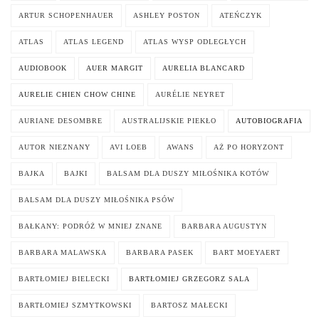
ARTUR SCHOPENHAUER
ASHLEY POSTON
ATEŃCZYK
ATLAS
ATLAS LEGEND
ATLAS WYSP ODLEGŁYCH
AUDIOBOOK
AUER MARGIT
AURELIA BLANCARD
AURELIE CHIEN CHOW CHINE
AURÉLIE NEYRET
AURIANE DESOMBRE
AUSTRALIJSKIE PIEKŁO
AUTOBIOGRAFIA
AUTOR NIEZNANY
AVI LOEB
AWANS
AŻ PO HORYZONT
BAJKA
BAJKI
BALSAM DLA DUSZY MIŁOŚNIKA KOTÓW
BALSAM DLA DUSZY MIŁOŚNIKA PSÓW
BAŁKANY: PODRÓŻ W MNIEJ ZNANE
BARBARA AUGUSTYN
BARBARA MALAWSKA
BARBARA PASEK
BART MOEYAERT
BARTŁOMIEJ BIELECKI
BARTŁOMIEJ GRZEGORZ SALA
BARTŁOMIEJ SZMYTKOWSKI
BARTOSZ MAŁECKI