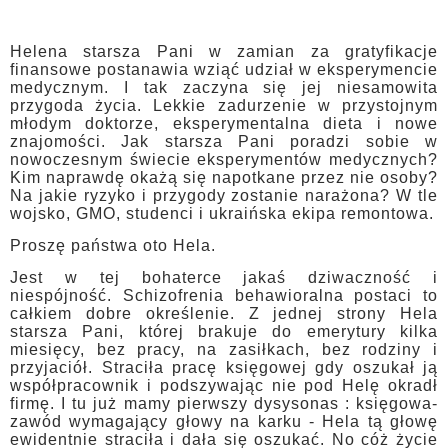
Helena starsza Pani w zamian za gratyfikacje
finansowe postanawia wziąć udział w eksperymencie
medycznym. I tak zaczyna się jej niesamowita
przygoda życia. Lekkie zadurzenie w przystojnym
młodym doktorze, eksperymentalna dieta i nowe
znajomości. Jak starsza Pani poradzi sobie w
nowoczesnym świecie eksperymentów medycznych?
Kim naprawdę okażą się napotkane przez nie osoby?
Na jakie ryzyko i przygody zostanie narażona? W tle
wojsko, GMO, studenci i ukraińska ekipa remontowa.
Proszę państwa oto Hela.
Jest w tej bohaterce jakaś dziwaczność i
niespójność. Schizofrenia behawioralna postaci to
całkiem dobre określenie. Z jednej strony Hela
starsza Pani, której brakuje do emerytury kilka
miesięcy, bez pracy, na zasiłkach, bez rodziny i
przyjaciół. Straciła pracę księgowej gdy oszukał ją
współpracownik i podszywając nie pod Helę okradł
firmę. I tu już mamy pierwszy dysysonas : księgowa-
zawód wymagający głowy na karku - Hela tą głowę
ewidentnie straciła i dała się oszukać. No cóż życie