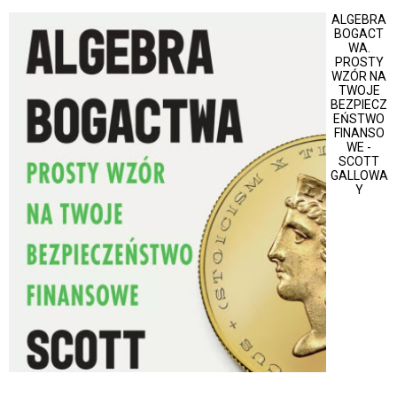
ALGEBRA
BOGACT
WA.
PROSTY
WZÓR NA
TWOJE
BEZPIECZ
EŃSTWO
FINANSO
WE -
SCOTT
GALLOWA
Y