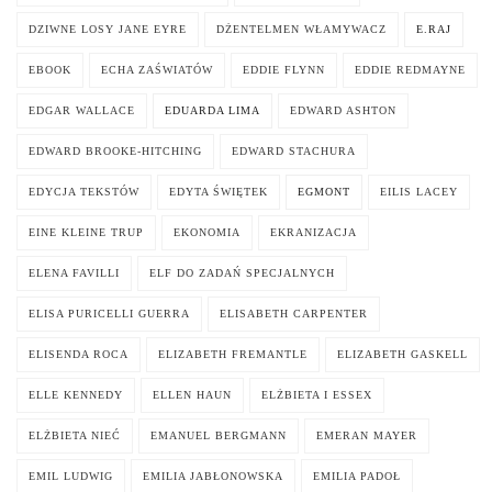
DZIWNE LOSY JANE EYRE
DŻENTELMEN WŁAMYWACZ
E.RAJ
EBOOK
ECHA ZAŚWIATÓW
EDDIE FLYNN
EDDIE REDMAYNE
EDGAR WALLACE
EDUARDA LIMA
EDWARD ASHTON
EDWARD BROOKE-HITCHING
EDWARD STACHURA
EDYCJA TEKSTÓW
EDYTA ŚWIĘTEK
EGMONT
EILIS LACEY
EINE KLEINE TRUP
EKONOMIA
EKRANIZACJA
ELENA FAVILLI
ELF DO ZADAŃ SPECJALNYCH
ELISA PURICELLI GUERRA
ELISABETH CARPENTER
ELISENDA ROCA
ELIZABETH FREMANTLE
ELIZABETH GASKELL
ELLE KENNEDY
ELLEN HAUN
ELŻBIETA I ESSEX
ELŻBIETA NIEĆ
EMANUEL BERGMANN
EMERAN MAYER
EMIL LUDWIG
EMILIA JABŁONOWSKA
EMILIA PADOŁ