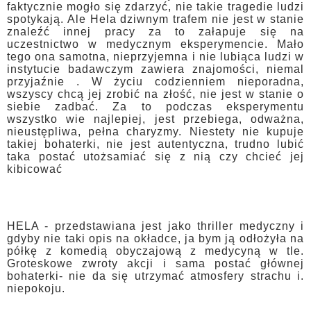
faktycznie mogło się zdarzyć, nie takie tragedie ludzi
spotykają. Ale Hela dziwnym trafem nie jest w stanie
znaleźć innej pracy za to załapuje się na
uczestnictwo w medycznym eksperymencie. Mało
tego ona samotna, nieprzyjemna i nie lubiąca ludzi w
instytucie badawczym zawiera znajomości, niemal
przyjaźnie . W życiu codzienniem nieporadna,
wszyscy chcą jej zrobić na złość, nie jest w stanie o
siebie zadbać. Za to podczas eksperymentu
wszystko wie najlepiej, jest przebiega, odważna,
nieustępliwa, pełna charyzmy. Niestety nie kupuje
takiej bohaterki, nie jest autentyczna, trudno lubić
taka postać utożsamiać się z nią czy chcieć jej
kibicować
HELA - przedstawiana jest jako thriller medyczny i
gdyby nie taki opis na okładce, ja bym ją odłożyła na
półkę z komedią obyczajową z medycyną w tle.
Groteskowe zwroty akcji i sama postać głównej
bohaterki- nie da się utrzymać atmosfery strachu i.
niepokoju.