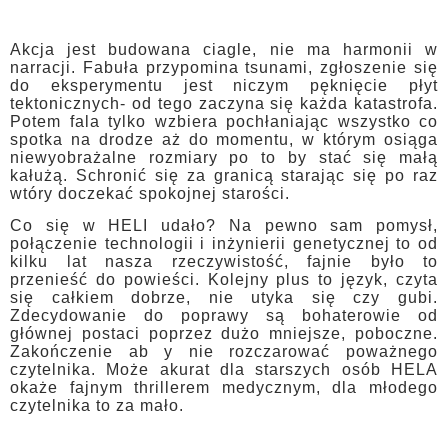
Akcja jest budowana ciagle, nie ma harmonii w
narracji. Fabuła przypomina tsunami, zgłoszenie się
do eksperymentu jest niczym pęknięcie płyt
tektonicznych- od tego zaczyna się każda katastrofa.
Potem fala tylko wzbiera pochłaniając wszystko co
spotka na drodze aż do momentu, w którym osiąga
niewyobrażalne rozmiary po to by stać się małą
kałużą. Schronić się za granicą starając się po raz
wtóry doczekać spokojnej starości.
Co się w HELI udało? Na pewno sam pomysł,
połączenie technologii i inżynierii genetycznej to od
kilku lat nasza rzeczywistość, fajnie było to
przenieść do powieści. Kolejny plus to język, czyta
się całkiem dobrze, nie utyka się czy gubi.
Zdecydowanie do poprawy są bohaterowie od
głównej postaci poprzez dużo mniejsze, poboczne.
Zakończenie ab y nie rozczarować poważnego
czytelnika. Może akurat dla starszych osób HELA
okaże fajnym thrillerem medycznym, dla młodego
czytelnika to za mało.