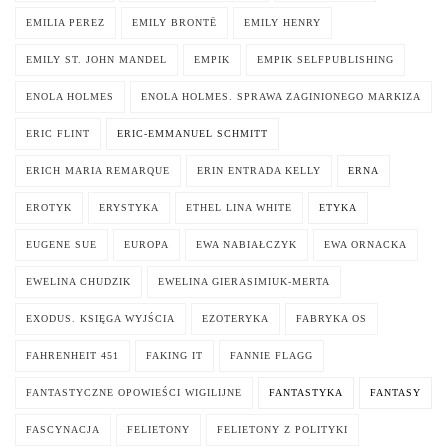
EMILIA PEREZ
EMILY BRONTË
EMILY HENRY
EMILY ST. JOHN MANDEL
EMPIK
EMPIK SELFPUBLISHING
ENOLA HOLMES
ENOLA HOLMES. SPRAWA ZAGINIONEGO MARKIZA
ERIC FLINT
ERIC-EMMANUEL SCHMITT
ERICH MARIA REMARQUE
ERIN ENTRADA KELLY
ERNA
EROTYK
ERYSTYKA
ETHEL LINA WHITE
ETYKA
EUGENE SUE
EUROPA
EWA NABIAŁCZYK
EWA ORNACKA
EWELINA CHUDZIK
EWELINA GIERASIMIUK-MERTA
EXODUS. KSIĘGA WYJŚCIA
EZOTERYKA
FABRYKA OS
FAHRENHEIT 451
FAKING IT
FANNIE FLAGG
FANTASTYCZNE OPOWIEŚCI WIGILIJNE
FANTASTYKA
FANTASY
FASCYNACJA
FELIETONY
FELIETONY Z POLITYKI