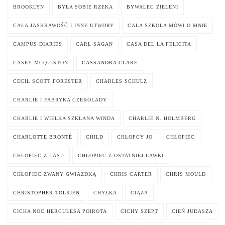
BROOKLYN
BYŁA SOBIE RZEKA
BYWALEC ZIELENI
CAŁA JASKRAWOŚĆ I INNE UTWORY
CAŁA SZKOŁA MÓWI O MNIE
CAMPUS DIARIES
CARL SAGAN
CASA DEL LA FELICITA
CASEY MCQUISTON
CASSANDRA CLARE
CECIL SCOTT FORESTER
CHARLES SCHULZ
CHARLIE I FABRYKA CZEKOLADY
CHARLIE I WIELKA SZKLANA WINDA
CHARLIE N. HOLMBERG
CHARLOTTE BRONTË
CHILD
CHŁOPCY JO
CHŁOPIEC
CHŁOPIEC Z LASU
CHŁOPIEC Z OSTATNIEJ ŁAWKI
CHŁOPIEC ZWANY GWIAZDKĄ
CHRIS CARTER
CHRIS MOULD
CHRISTOPHER TOLKIEN
CHYŁKA
CIĄŻA
CICHA NOC HERCULESA POIROTA
CICHY SZEPT
CIEŃ JUDASZA