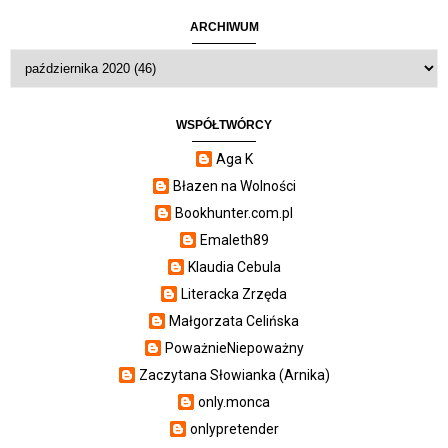
ARCHIWUM
WSPÓŁTWÓRCY
Aga K
Błazen na Wolności
Bookhunter.com.pl
Emaleth89
Klaudia Cebula
Literacka Zrzęda
Małgorzata Celińska
PoważnieNiepoważny
Zaczytana Słowianka (Arnika)
only.monca
onlypretender