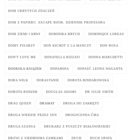
DOM UKRYTYCH ZNACZEŃ
DOM Z PAPIERU. ESCAPE BOOK. DZIENNIK PROFESORA
DOM ZIEMI I KRWI
DOMINIKA BRYCH
DOMINIQUE LOREAU
DOMY PISARZY
DON KICHOT Z LA MANCZY
DON ROSA
DON'T LOVE ME
DONATELLA RIZZATI
DONNA MARCHETTI
DOOKOŁA-KSIĄŻEK
DOPAMINA
DOPAŚĆ LEONA WAGANTA
DORA WILK
DORASTANIE
DOROTA BINDAROWSKA
DOROTA RODZIM
DOUGLAS ADAMS
DR JULIE SMITH
DRAG QUEEN
DRAMAT
DROGA DO ZAKRĘTU
DROGA WIEDZIE PRZEZ SEN
DROGOCENNA ĆMA
DRUGA SZANSA
DRUKARZ Z PUSZCZY BIAŁOWIESKIEJ
DRZWI Z SIEDMIOMA ZAMKAMI
DUCH
DUCH OPATA