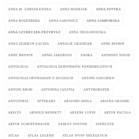
ANNA M. GORGOLEWSKA
ANNA MADEJAK
ANNA POTYRA
ANNA ROZENBERG
ANNA SAKOWICZ
ANNA SAMBORSKA
ANNA SZYMECZEK-PRZYBYŁO
ANNA TROJANOWSKA
ANNA ZGIERUN ŁACINA
ANNALIE GRAINGER
ANNE BISHOP
ANNE BRONTE
ANNIE JAKOBSEN
ANORA
ANTHONY DAVID
ANTOLOGIA
ANTOLOGIA DZIENNIKÓW PANDEMICZNYCH
ANTOLOGIA OPOWIADAŃ O DUCHACH
ANTONI GOŁUBIEW
ANTONI KROH
ANTONINA JASZTAL
ANTYBOHATER
ANYUTOPIA
APTEKARZ
ARAVIND ADIGA
ARIANA GRANDE
ARISTO
ARNOLD BENNETT
ARSENE LUPIN
ARTUR PACUŁA
ARTUR SCHOPENHAUER
ASHLEY POSTON
ATEŃCZYK
ATLAS
ATLAS LEGEND
ATLAS WYSP ODLEGŁYCH