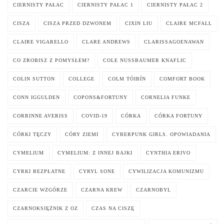
CIERNISTY PAŁAC
CIERNISTY PAŁAC 1
CIERNISTY PAŁAC 2
CISZA
CISZA PRZED DZWONEM
CIXIN LIU
CLAIRE MCFALL
CLAIRE VIGARELLO
CLARE ANDREWS
CLARISSAGOENAWAN
CO ZROBISZ Z POMYSŁEM?
COLE NUSSBAUMER KNAFLIC
COLIN SUTTON
COLLEGE
COLM TÓIBÍN
COMFORT BOOK
CONN IGGULDEN
COPONS&FORTUNY
CORNELIA FUNKE
CORRINNE AVERISS
COVID-19
CÓRKA
CÓRKA FORTUNY
CÓRKI TĘCZY
CÓRY ZIEMI
CYBERPUNK GIRLS. OPOWIADANIA
CYMELIUM
CYMELIUM: Z INNEJ BAJKI
CYNTHIA ERIVO
CYRKI BEZPŁATNE
CYRYL SONE
CYWILIZACJA KOMUNIZMU
CZARCIE WZGÓRZE
CZARNA KREW
CZARNOBYL
CZARNOKSIĘŻNIK Z OZ
CZAS NA CISZĘ