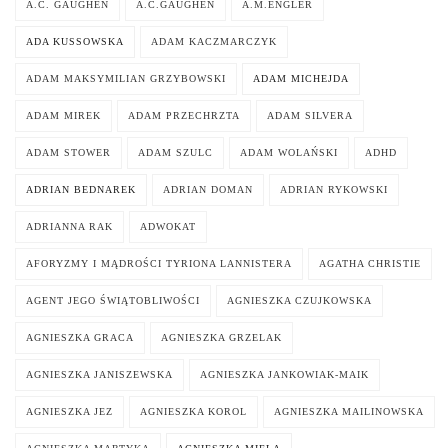
A.C. GAUGHEN
A.C.GAUGHEN
A.M.ENGLER
ADA KUSSOWSKA
ADAM KACZMARCZYK
ADAM MAKSYMILIAN GRZYBOWSKI
ADAM MICHEJDA
ADAM MIREK
ADAM PRZECHRZTA
ADAM SILVERA
ADAM STOWER
ADAM SZULC
ADAM WOLAŃSKI
ADHD
ADRIAN BEDNAREK
ADRIAN DOMAN
ADRIAN RYKOWSKI
ADRIANNA RAK
ADWOKAT
AFORYZMY I MĄDROŚCI TYRIONA LANNISTERA
AGATHA CHRISTIE
AGENT JEGO ŚWIĄTOBLIWOŚCI
AGNIESZKA CZUJKOWSKA
AGNIESZKA GRACA
AGNIESZKA GRZELAK
AGNIESZKA JANISZEWSKA
AGNIESZKA JANKOWIAK-MAIK
AGNIESZKA JEZ
AGNIESZKA KOROL
AGNIESZKA MAILINOWSKA