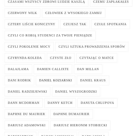
CZASAMI WSZYSCY ZDROWI LUDZIE KASZLĄ
CZEMU ZAPŁAKAŁEŚ
CZERWONY WILK
CZŁOWIEK Z WYSOKIEGO ZAMKU
CZTERY LIŚCIE KONICZYNY
CZUJESZ TAK
CZUŁE SPOTKANIA
CZYLI CO ROBIĄ STUDENCI ZA TWOJE PIENIĄDZE
CZYLI POKOLENIE MOCY
CZYLI SZTUKA PROWADZENIA SPORÓW
CZYRYNDA-KOLEDA
CZYSTE ZŁO
CZYTAJĄC O MATCE
DALAJLAMA
DAMIEN CALLIXTE
DAN MILLAN
DANI RODRIK
DANIEL KOZIARSKI
DANIEL KRAUS
DANIEL RADZIEJEWSKI
DANIEL WYSZOGRODZKI
DANN MCDORMAN
DANNY KETCH
DANUTA CHLUPOVA
DAPHNE DU MAURIER
DAPHNE DUMAURIER
DARIUSZ ADAMOWSKI
DARIUSZ HIERONIM STOBIECKI