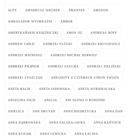
ALPY
AMADEUSZ WAGNER
AMANTES
AMAZON
AMBASADOR WYOBRAŹNI
AMBER
AMERYKAŃSKIE KSIĘŻNICZKI
AMOS OZ
ANDREAS HOFF
ANDREW CHILD
ANDRZEJ FLÜGEL
ANDRZEJ KRUSZEWICZ
ANDRZEJ MATHIASZ
ANDRZEJ MICHAŁ DERWISZ
ANDRZEJ PILIPIUK
ANDRZEJ ZAUCHA
ANDRZEJ ZIELIŃSKI
ANDRZEJ ZYSZCZAK
ANEGDOTY Z CZTERECH STRON ŚWIATA
ANETA HALIK
ANETA JADOWSKA
ANETA WYBIERALSKA
ANGELINA JOLIE
ANGLIA
ANI SŁOWA O RODZINIE
ANIELICA
ANN DRUYAN
ANNA BIEDRZYCKA
ANNA DAN
ANNA DĄBROWSKA
ANNA FALANA-JAFRA
ANNA KAŃTOCH
ANNA KUSIAK
ANNA LEWICKA
ANNA ŁACINA