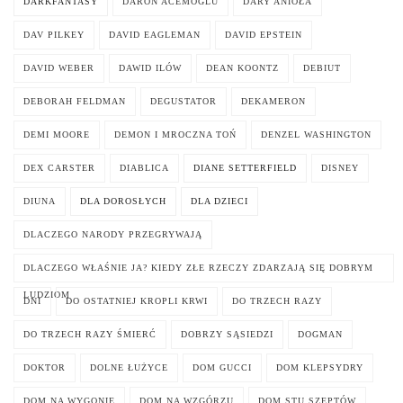
DARKFANTASY
DARON ACEMOGLU
DARY ANIOŁA
DAV PILKEY
DAVID EAGLEMAN
DAVID EPSTEIN
DAVID WEBER
DAWID ILÓW
DEAN KOONTZ
DEBIUT
DEBORAH FELDMAN
DEGUSTATOR
DEKAMERON
DEMI MOORE
DEMON I MROCZNA TOŃ
DENZEL WASHINGTON
DEX CARSTER
DIABLICA
DIANE SETTERFIELD
DISNEY
DIUNA
DLA DOROSŁYCH
DLA DZIECI
DLACZEGO NARODY PRZEGRYWAJĄ
DLACZEGO WŁAŚNIE JA? KIEDY ZŁE RZECZY ZDARZAJĄ SIĘ DOBRYM
LUDZIOM
DNI
DO OSTATNIEJ KROPLI KRWI
DO TRZECH RAZY
DO TRZECH RAZY ŚMIERĆ
DOBRZY SĄSIEDZI
DOGMAN
DOKTOR
DOLNE ŁUŻYCE
DOM GUCCI
DOM KLEPSYDRY
DOM NA WYGONIE
DOM NA WZGÓRZU
DOM STU SZEPTÓW