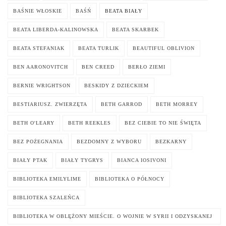
BAŚNIE WŁOSKIE
BAŚŃ
BEATA BIAŁY
BEATA LIBERDA-KALINOWSKA
BEATA SKARBEK
BEATA STEFANIAK
BEATA TURLIK
BEAUTIFUL OBLIVION
BEN AARONOVITCH
BEN CREED
BERŁO ZIEMI
BERNIE WRIGHTSON
BESKIDY Z DZIECKIEM
BESTIARIUSZ. ZWIERZĘTA
BETH GARROD
BETH MORREY
BETH O'LEARY
BETH REEKLES
BEZ CIEBIE TO NIE ŚWIĘTA
BEZ POŻEGNANIA
BEZDOMNY Z WYBORU
BEZKARNY
BIAŁY PTAK
BIAŁY TYGRYS
BIANCA IOSIVONI
BIBLIOTEKA EMILYLIME
BIBLIOTEKA O PÓŁNOCY
BIBLIOTEKA SZALEŃCA
BIBLIOTEKA W OBLĘŻONY MIEŚCIE. O WOJNIE W SYRII I ODZYSKANEJ