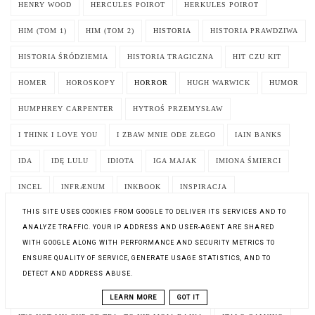
HENRY WOOD
HERCULES POIROT
HERKULES POIROT
HIM (TOM 1)
HIM (TOM 2)
HISTORIA
HISTORIA PRAWDZIWA
HISTORIA ŚRÓDZIEMIA
HISTORIA TRAGICZNA
HIT CZU KIT
HOMER
HOROSKOPY
HORROR
HUGH WARWICK
HUMOR
HUMPHREY CARPENTER
HYTROŚ PRZEMYSŁAW
I THINK I LOVE YOU
I ZBAW MNIE ODE ZŁEGO
IAIN BANKS
IDA
IDĘ LULU
IDIOTA
IGA MAJAK
IMIONA ŚMIERCI
INCEL
INFRÆNUM
INKBOOK
INSPIRACJA
THIS SITE USES COOKIES FROM GOOGLE TO DELIVER ITS SERVICES AND TO
INSTYTUT LITERATURY
INTRUZI
INTRYGA
ANALYZE TRAFFIC. YOUR IP ADDRESS AND USER-AGENT ARE SHARED
INTRYGA CHODZI W SZPILKACH
INWARD. PODRÓŻ W GŁĄB SIEBIE
WITH GOOGLE ALONG WITH PERFORMANCE AND SECURITY METRICS TO
ENSURE QUALITY OF SERVICE, GENERATE USAGE STATISTICS, AND TO
INWAZJA 2025
IRENE GUT OPDYKE
IRENEUSZ ORŁOWSKI
DETECT AND ADDRESS ABUSE.
ISAAC ASIMOV
ISABEL ALLENDE
ISABELLE BOTTIER
LEARN MORE
GOT IT