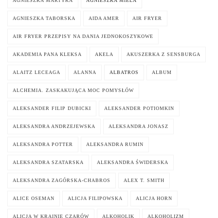
AGNIESZKA MARTYKA
AGNIESZKA MIELA
AGNIESZKA TABORSKA
AIDA AMER
AIR FRYER
AIR FRYER PRZEPISY NA DANIA JEDNOKOSZYKOWE
AKADEMIA PANA KLEKSA
AKELA
AKUSZERKA Z SENSBURGA
ALAITZ LECEAGA
ALANNA
ALBATROS
ALBUM
ALCHEMIA. ZASKAKUJĄCA MOC POMYSŁÓW
ALEKSANDER FILIP DUBICKI
ALEKSANDER POTIOMKIN
ALEKSANDRA ANDRZEJEWSKA
ALEKSANDRA JONASZ
ALEKSANDRA POTTER
ALEKSANDRA RUMIN
ALEKSANDRA SZATARSKA
ALEKSANDRA ŚWIDERSKA
ALEKSANDRA ZAGÓRSKA-CHABROS
ALEX T. SMITH
ALICE OSEMAN
ALICJA FILIPOWSKA
ALICJA HORN
ALICJA W KRAINIE CZARÓW
ALKOHOLIK
ALKOHOLIZM