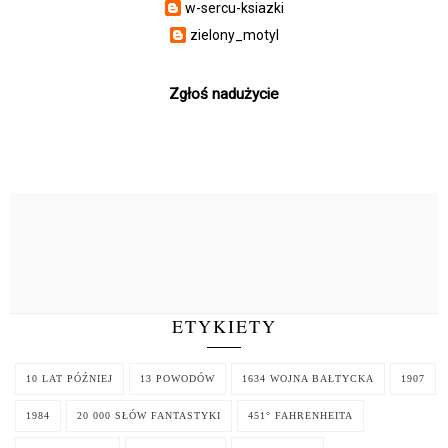
w-sercu-ksiazki
zielony_motyl
Zgłoś nadużycie
ETYKIETY
10 LAT PÓŹNIEJ
13 POWODÓW
1634 WOJNA BAŁTYCKA
1907
1984
20 000 SŁÓW FANTASTYKI
451° FAHRENHEITA