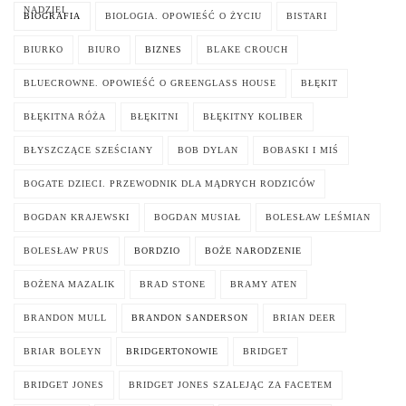
NADZIEI
BIOGRAFIA
BIOLOGIA. OPOWIEŚĆ O ŻYCIU
BISTARI
BIURKO
BIURO
BIZNES
BLAKE CROUCH
BLUECROWNE. OPOWIEŚĆ O GREENGLASS HOUSE
BŁĘKIT
BŁĘKITNA RÓŻA
BŁĘKITNI
BŁĘKITNY KOLIBER
BŁYSZCZĄCE SZEŚCIANY
BOB DYLAN
BOBASKI I MIŚ
BOGATE DZIECI. PRZEWODNIK DLA MĄDRYCH RODZICÓW
BOGDAN KRAJEWSKI
BOGDAN MUSIAŁ
BOLESŁAW LEŚMIAN
BOLESŁAW PRUS
BORDZIO
BOŻE NARODZENIE
BOŻENA MAZALIK
BRAD STONE
BRAMY ATEN
BRANDON MULL
BRANDON SANDERSON
BRIAN DEER
BRIAR BOLEYN
BRIDGERTONOWIE
BRIDGET
BRIDGET JONES
BRIDGET JONES SZALEJĄC ZA FACETEM