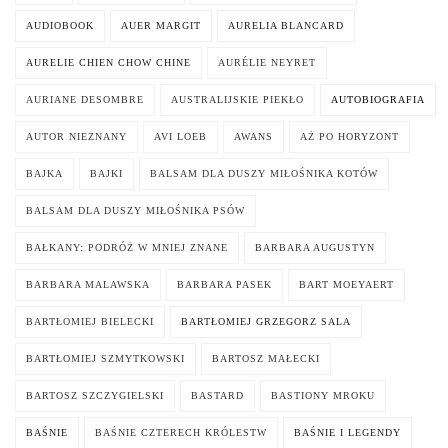
AUDIOBOOK
AUER MARGIT
AURELIA BLANCARD
AURELIE CHIEN CHOW CHINE
AURÉLIE NEYRET
AURIANE DESOMBRE
AUSTRALIJSKIE PIEKŁO
AUTOBIOGRAFIA
AUTOR NIEZNANY
AVI LOEB
AWANS
AŻ PO HORYZONT
BAJKA
BAJKI
BALSAM DLA DUSZY MIŁOŚNIKA KOTÓW
BALSAM DLA DUSZY MIŁOŚNIKA PSÓW
BAŁKANY: PODRÓŻ W MNIEJ ZNANE
BARBARA AUGUSTYN
BARBARA MALAWSKA
BARBARA PASEK
BART MOEYAERT
BARTŁOMIEJ BIELECKI
BARTŁOMIEJ GRZEGORZ SALA
BARTŁOMIEJ SZMYTKOWSKI
BARTOSZ MAŁECKI
BARTOSZ SZCZYGIELSKI
BASTARD
BASTIONY MROKU
BAŚNIE
BAŚNIE CZTERECH KRÓLESTW
BAŚNIE I LEGENDY