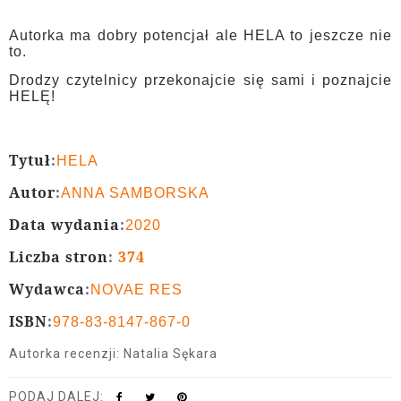
Autorka ma dobry potencjał ale HELA to jeszcze nie
to.
Drodzy czytelnicy przekonajcie się sami i poznajcie
HELĘ!
Tytuł
:
HELA
Autor
:
ANNA SAMBORSKA
Data wydania
:
2020
Liczba stron
:
374
Wydawca
:
NOVAE RES
ISBN
:
978-83-8147-867-0
Autorka recenzji: Natalia Sękara
PODAJ DALEJ: