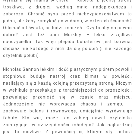
wyróżnia się mama Archera – kobieta z jednej strony
troskliwa, z drugiej, według mnie, nadopiekuńcza i
zaborcza. Chronić syna przed niebezpieczeństwem to
jedno, ale żeby zamykać go w domu, w czterech ścianach?
Odcinać od świata, od ludzi, marzeń… Czy to aby na pewno
dobre? Jest też pani Murkley – lekko zrzędliwa
nauczycielka. Tak więc plejada bohaterów jest barwna,
chociaż nie każdego z nich da się polubić (i nie każdego
czytelnik polubi).
Nicholas Gannon lekkim i dość plastycznym piórem powoli i
stopniowo buduje nastrój oraz klimat w powieści,
nasilający się z każdą kolejną przeczytaną stroną. Niczym
w wehikule przeskakuje z teraźniejszości do przeszłości,
pozwalając przenieść się w czasie oraz miejscu.
Jednocześnie nie wprowadza chaosu i zamętu –
zachowuje balans i równowagę, umiejętnie wyrównując
fabułę. Kto wie, może ten zabieg nawet czytelnika
zaintryguje, w szczególności młodego? Jak najbardziej
jest to możliwe. Z pewnością ci, którym styl autora