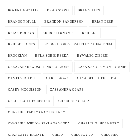
BOŻENA MAZALIK
BRAD STONE
BRAMY ATEN
BRANDON MULL
BRANDON SANDERSON
BRIAN DEER
BRIAR BOLEYN
BRIDGERTONOWIE
BRIDGET
BRIDGET JONES
BRIDGET JONES SZALEJĄC ZA FACETEM
BROOKLYN
BYŁA SOBIE RZEKA
BYWALEC ZIELENI
CAŁA JASKRAWOŚĆ I INNE UTWORY
CAŁA SZKOŁA MÓWI O MNIE
CAMPUS DIARIES
CARL SAGAN
CASA DEL LA FELICITA
CASEY MCQUISTON
CASSANDRA CLARE
CECIL SCOTT FORESTER
CHARLES SCHULZ
CHARLIE I FABRYKA CZEKOLADY
CHARLIE I WIELKA SZKLANA WINDA
CHARLIE N. HOLMBERG
CHARLOTTE BRONTË
CHILD
CHŁOPCY JO
CHŁOPIEC