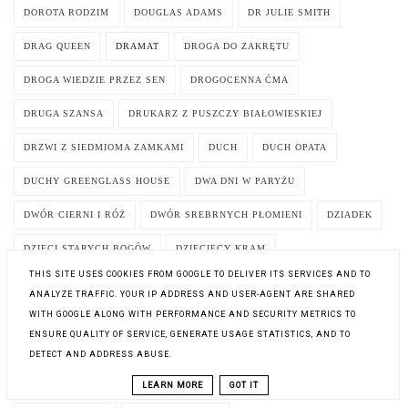
DOROTA RODZIM
DOUGLAS ADAMS
DR JULIE SMITH
DRAG QUEEN
DRAMAT
DROGA DO ZAKRĘTU
DROGA WIEDZIE PRZEZ SEN
DROGOCENNA ĆMA
DRUGA SZANSA
DRUKARZ Z PUSZCZY BIAŁOWIESKIEJ
DRZWI Z SIEDMIOMA ZAMKAMI
DUCH
DUCH OPATA
DUCHY GREENGLASS HOUSE
DWA DNI W PARYŻU
DWÓR CIERNI I RÓŻ
DWÓR SREBRNYCH PŁOMIENI
DZIADEK
DZIECI STARYCH BOGÓW
DZIECIĘCY KRAM
THIS SITE USES COOKIES FROM GOOGLE TO DELIVER ITS SERVICES AND TO
DZIEDZICTWO VON SCHINDLERÓW
DZIENNIK
DZIENNIK 1954
ANALYZE TRAFFIC. YOUR IP ADDRESS AND USER-AGENT ARE SHARED
WITH GOOGLE ALONG WITH PERFORMANCE AND SECURITY METRICS TO
DZIENNIK HIPOPOTAMA
DZIENNIK ŚMIERCI
ENSURE QUALITY OF SERVICE, GENERATE USAGE STATISTICS, AND TO
DZIENNIK UTRACONEJ MIŁOŚCI
DZIENNIK WŁOSKI
DZIENNIKI
DETECT AND ADDRESS ABUSE.
DZIENNIKI PANDEMICZNE INSTYTUTU LITERATURY
LEARN MORE
GOT IT