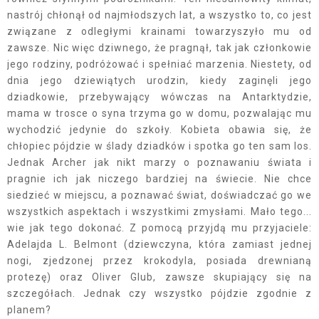
nastrój chłonął od najmłodszych lat, a wszystko to, co jest
związane z odległymi krainami towarzyszyło mu od
zawsze. Nic więc dziwnego, że pragnął, tak jak członkowie
jego rodziny, podróżować i spełniać marzenia. Niestety, od
dnia jego dziewiątych urodzin, kiedy zaginęli jego
dziadkowie, przebywający wówczas na Antarktydzie,
mama w trosce o syna trzyma go w domu, pozwalając mu
wychodzić jedynie do szkoły. Kobieta obawia się, że
chłopiec pójdzie w ślady dziadków i spotka go ten sam los.
Jednak Archer jak nikt marzy o poznawaniu świata i
pragnie ich jak niczego bardziej na świecie. Nie chce
siedzieć w miejscu, a poznawać świat, doświadczać go we
wszystkich aspektach i wszystkimi zmysłami. Mało tego...
wie jak tego dokonać. Z pomocą przyjdą mu przyjaciele:
Adelajda L. Belmont (dziewczyna, która zamiast jednej
nogi, zjedzonej przez krokodyla, posiada drewnianą
protezę) oraz Oliver Glub, zawsze skupiający się na
szczegółach. Jednak czy wszystko pójdzie zgodnie z
planem?