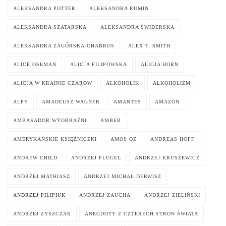
ALEKSANDRA POTTER
ALEKSANDRA RUMIN
ALEKSANDRA SZATARSKA
ALEKSANDRA ŚWIDERSKA
ALEKSANDRA ZAGÓRSKA-CHABROS
ALEX T. SMITH
ALICE OSEMAN
ALICJA FILIPOWSKA
ALICJA HORN
ALICJA W KRAINIE CZARÓW
ALKOHOLIK
ALKOHOLIZM
ALPY
AMADEUSZ WAGNER
AMANTES
AMAZON
AMBASADOR WYOBRAŹNI
AMBER
AMERYKAŃSKIE KSIĘŻNICZKI
AMOS OZ
ANDREAS HOFF
ANDREW CHILD
ANDRZEJ FLÜGEL
ANDRZEJ KRUSZEWICZ
ANDRZEJ MATHIASZ
ANDRZEJ MICHAŁ DERWISZ
ANDRZEJ PILIPIUK
ANDRZEJ ZAUCHA
ANDRZEJ ZIELIŃSKI
ANDRZEJ ZYSZCZAK
ANEGDOTY Z CZTERECH STRON ŚWIATA