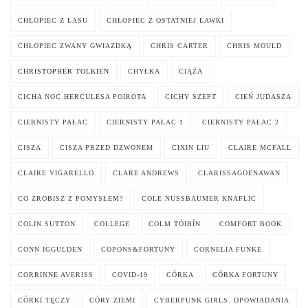
CHŁOPIEC Z LASU
CHŁOPIEC Z OSTATNIEJ ŁAWKI
CHŁOPIEC ZWANY GWIAZDKĄ
CHRIS CARTER
CHRIS MOULD
CHRISTOPHER TOLKIEN
CHYŁKA
CIĄŻA
CICHA NOC HERCULESA POIROTA
CICHY SZEPT
CIEŃ JUDASZA
CIERNISTY PAŁAC
CIERNISTY PAŁAC 1
CIERNISTY PAŁAC 2
CISZA
CISZA PRZED DZWONEM
CIXIN LIU
CLAIRE MCFALL
CLAIRE VIGARELLO
CLARE ANDREWS
CLARISSAGOENAWAN
CO ZROBISZ Z POMYSŁEM?
COLE NUSSBAUMER KNAFLIC
COLIN SUTTON
COLLEGE
COLM TÓIBÍN
COMFORT BOOK
CONN IGGULDEN
COPONS&FORTUNY
CORNELIA FUNKE
CORRINNE AVERISS
COVID-19
CÓRKA
CÓRKA FORTUNY
CÓRKI TĘCZY
CÓRY ZIEMI
CYBERPUNK GIRLS. OPOWIADANIA