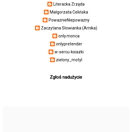
Literacka Zrzęda
Małgorzata Celińska
PoważnieNiepoważny
Zaczytana Słowianka (Arnika)
only.monca
onlypretender
w-sercu-ksiazki
zielony_motyl
Zgłoś nadużycie