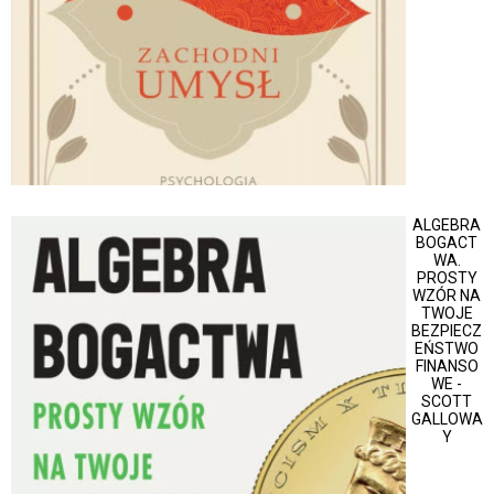
ALGEBRA
BOGACT
WA.
PROSTY
WZÓR NA
TWOJE
BEZPIECZ
EŃSTWO
FINANSO
WE -
SCOTT
GALLOWA
Y