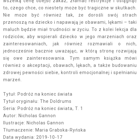
wszelką cenę obejść zakaz, złamać restrykcje i osiągnąć
to, czego chce, co niestety może być tragiczne w skutkach.
Nie może być również tak, że dorośli swój strach
przenoszą na dziecko i napawają je obawami, lękami – taki
maluch będzie miał trudności w życiu. To z kolei lekcja dla
rodziców, aby wspierali dziecko w jego marzeniach oraz
zainteresowaniach, jak również rozmawiali o nich,
jednocześnie bacznie uważając, w którą stronę rozwijają
się owe zainteresowania. Tym samym książka mówi
również o akceptacji, obawach, lękach, a także budowaniu
zdrowej pewności siebie, kontroli emocjonalnej i spełnianiu
marzeń.
Tytuł: Podróż na koniec świata
Tytuł oryginału: The Doldrums
Seria: Podróż na koniec świata, T. 1
Autor: Nicholas Gannon
Ilustracje: Nicholas Gannon
Tłumaczenie: Maria Grabska-Ryńska
Data wydania: 2019-10-17