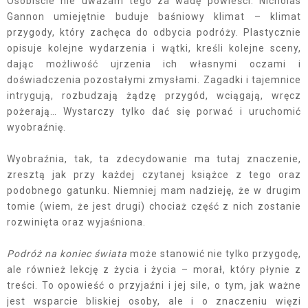
Osobiście nie uważam tego za wadę powieści. Nicholas
Gannon umiejętnie buduje baśniowy klimat – klimat
przygody, który zachęca do odbycia podróży. Plastycznie
opisuje kolejne wydarzenia i wątki, kreśli kolejne sceny,
dając możliwość ujrzenia ich własnymi oczami i
doświadczenia pozostałymi zmysłami. Zagadki i tajemnice
intrygują, rozbudzają żądzę przygód, wciągają, wręcz
pożerają… Wystarczy tylko dać się porwać i uruchomić
wyobraźnię.
Wyobraźnia, tak, ta zdecydowanie ma tutaj znaczenie,
zresztą jak przy każdej czytanej książce z tego oraz
podobnego gatunku. Niemniej mam nadzieję, że w drugim
tomie (wiem, że jest drugi) chociaż część z nich zostanie
rozwinięta oraz wyjaśniona.
Podróż na koniec świata
może stanowić nie tylko przygodę,
ale również lekcję z życia i życia – morał, który płynie z
treści. To opowieść o przyjaźni i jej sile, o tym, jak ważne
jest wsparcie bliskiej osoby, ale i o znaczeniu więzi