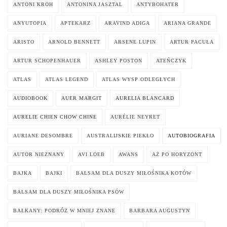
ANTONI KROH
ANTONINA JASZTAL
ANTYBOHATER
ANYUTOPIA
APTEKARZ
ARAVIND ADIGA
ARIANA GRANDE
ARISTO
ARNOLD BENNETT
ARSENE LUPIN
ARTUR PACUŁA
ARTUR SCHOPENHAUER
ASHLEY POSTON
ATEŃCZYK
ATLAS
ATLAS LEGEND
ATLAS WYSP ODLEGŁYCH
AUDIOBOOK
AUER MARGIT
AURELIA BLANCARD
AURELIE CHIEN CHOW CHINE
AURÉLIE NEYRET
AURIANE DESOMBRE
AUSTRALIJSKIE PIEKŁO
AUTOBIOGRAFIA
AUTOR NIEZNANY
AVI LOEB
AWANS
AŻ PO HORYZONT
BAJKA
BAJKI
BALSAM DLA DUSZY MIŁOŚNIKA KOTÓW
BALSAM DLA DUSZY MIŁOŚNIKA PSÓW
BAŁKANY: PODRÓŻ W MNIEJ ZNANE
BARBARA AUGUSTYN