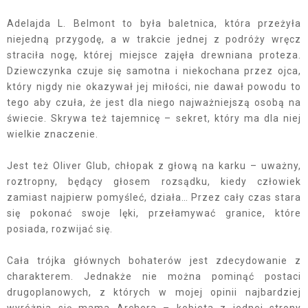
Adelajda L. Belmont to była baletnica, która przeżyła
niejedną przygodę, a w trakcie jednej z podróży wręcz
straciła nogę, której miejsce zajęła drewniana proteza.
Dziewczynka czuje się samotna i niekochana przez ojca,
który nigdy nie okazywał jej miłości, nie dawał powodu to
tego aby czuła, że jest dla niego najważniejszą osobą na
świecie. Skrywa też tajemnicę – sekret, który ma dla niej
wielkie znaczenie.
Jest też Oliver Glub, chłopak z głową na karku – uważny,
roztropny, będący głosem rozsądku, kiedy człowiek
zamiast najpierw pomyśleć, działa… Przez cały czas stara
się pokonać swoje lęki, przełamywać granice, które
posiada, rozwijać się.
Cała trójka głównych bohaterów jest zdecydowanie z
charakterem. Jednakże nie można pominąć postaci
drugoplanowych, z których w mojej opinii najbardziej