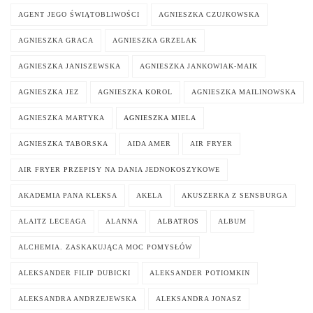
AGENT JEGO ŚWIĄTOBLIWOŚCI
AGNIESZKA CZUJKOWSKA
AGNIESZKA GRACA
AGNIESZKA GRZELAK
AGNIESZKA JANISZEWSKA
AGNIESZKA JANKOWIAK-MAIK
AGNIESZKA JEZ
AGNIESZKA KOROL
AGNIESZKA MAILINOWSKA
AGNIESZKA MARTYKA
AGNIESZKA MIELA
AGNIESZKA TABORSKA
AIDA AMER
AIR FRYER
AIR FRYER PRZEPISY NA DANIA JEDNOKOSZYKOWE
AKADEMIA PANA KLEKSA
AKELA
AKUSZERKA Z SENSBURGA
ALAITZ LECEAGA
ALANNA
ALBATROS
ALBUM
ALCHEMIA. ZASKAKUJĄCA MOC POMYSŁÓW
ALEKSANDER FILIP DUBICKI
ALEKSANDER POTIOMKIN
ALEKSANDRA ANDRZEJEWSKA
ALEKSANDRA JONASZ