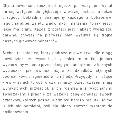
Chyba powinnam zacząć od tego, że pierwszy tom wydał
mi się wstępem do głębszej i większej historii, a także
przygody. Dokładnie poznajemy każdego z bohaterów:
jego charakter, zalety, wady, myśli, marzenia, to jaki jest i
jakie ma plany. Każda z postaci jest "jakaś": wyrazista,
barwna, chociaż na pierwszy plan wysuwa się trójka
naszych głównych bohaterów.
Archer to chłopiec, który podróże ma we krwi. Nie mogę
powiedzieć, że wyssał je z mlekiem matki, jednak
wychowany w domu przesiąkniętym pamiątkami z licznych
wycieczek, jak również mając za dziadków słynnych
podróżników, pragnie iść w ich ślady. Przygody i mrożące
krew w żyłach to coś, o czym marzy. Dzieci czasem mają
wymyślonych przyjaciół, a on rozmawia z wypchanymi
zwierzakami i pragnie za wszelką cenę odnaleźć swoich
dziadków, których poznał kiedy był bardzo malutki. Mimo
iż ich nie pamiętał, byli dla niego zawsze wzorem do
naśladowania.