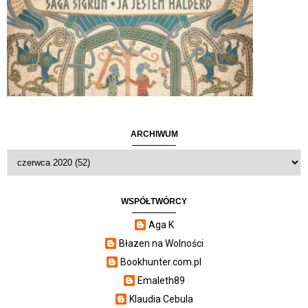
ARCHIWUM
WSPÓŁTWÓRCY
Aga K
Błazen na Wolności
Bookhunter.com.pl
Emaleth89
Klaudia Cebula