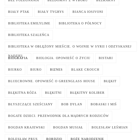
BEZ POŻEGNANIA
BEZDOMNY Z WYBORU
BEZKARNY
BIAŁY PTAK
BIAŁY TYGRYS
BIANCA IOSIVONI
BIBLIOTEKA EMILYLIME
BIBLIOTEKA O PÓŁNOCY
BIBLIOTEKA SZALEŃCA
BIBLIOTEKA W OBLĘŻONY MIEŚCIE. O WOJNIE W SYRII I ODZYSKANEJ
NADZIEI
BIOGRAFIA
BIOLOGIA. OPOWIEŚĆ O ŻYCIU
BISTARI
BIURKO
BIURO
BIZNES
BLAKE CROUCH
BLUECROWNE. OPOWIEŚĆ O GREENGLASS HOUSE
BŁĘKIT
BŁĘKITNA RÓŻA
BŁĘKITNI
BŁĘKITNY KOLIBER
BŁYSZCZĄCE SZEŚCIANY
BOB DYLAN
BOBASKI I MIŚ
BOGATE DZIECI. PRZEWODNIK DLA MĄDRYCH RODZICÓW
BOGDAN KRAJEWSKI
BOGDAN MUSIAŁ
BOLESŁAW LEŚMIAN
BOLESŁAW PRUS
BORDZIO
BOŻE NARODZENIE