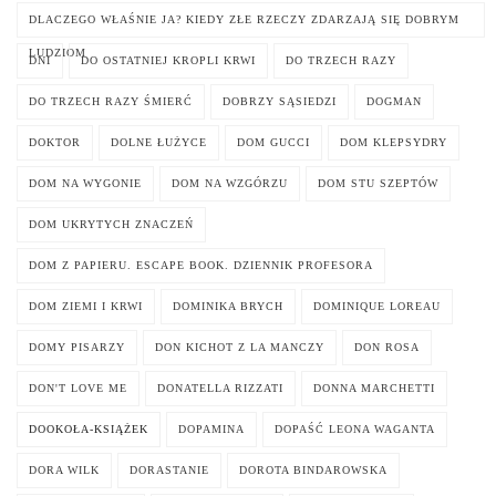
DLACZEGO WŁAŚNIE JA? KIEDY ZŁE RZECZY ZDARZAJĄ SIĘ DOBRYM
LUDZIOM
DNI
DO OSTATNIEJ KROPLI KRWI
DO TRZECH RAZY
DO TRZECH RAZY ŚMIERĆ
DOBRZY SĄSIEDZI
DOGMAN
DOKTOR
DOLNE ŁUŻYCE
DOM GUCCI
DOM KLEPSYDRY
DOM NA WYGONIE
DOM NA WZGÓRZU
DOM STU SZEPTÓW
DOM UKRYTYCH ZNACZEŃ
DOM Z PAPIERU. ESCAPE BOOK. DZIENNIK PROFESORA
DOM ZIEMI I KRWI
DOMINIKA BRYCH
DOMINIQUE LOREAU
DOMY PISARZY
DON KICHOT Z LA MANCZY
DON ROSA
DON'T LOVE ME
DONATELLA RIZZATI
DONNA MARCHETTI
DOOKOŁA-KSIĄŻEK
DOPAMINA
DOPAŚĆ LEONA WAGANTA
DORA WILK
DORASTANIE
DOROTA BINDAROWSKA