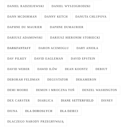
DANIEL RADZIEJEWSKI
DANIEL WYSZOGRODZKI
DANN MCDORMAN
DANNY KETCH
DANUTA CHLUPOVA
DAPHNE DU MAURIER
DAPHNE DUMAURIER
DARIUSZ ADAMOWSKI
DARIUSZ HIERONIM STOBIECKI
DARKFANTASY
DARON ACEMOGLU
DARY ANIOŁA
DAV PILKEY
DAVID EAGLEMAN
DAVID EPSTEIN
DAVID WEBER
DAWID ILÓW
DEAN KOONTZ
DEBIUT
DEBORAH FELDMAN
DEGUSTATOR
DEKAMERON
DEMI MOORE
DEMON I MROCZNA TOŃ
DENZEL WASHINGTON
DEX CARSTER
DIABLICA
DIANE SETTERFIELD
DISNEY
DIUNA
DLA DOROSŁYCH
DLA DZIECI
DLACZEGO NARODY PRZEGRYWAJĄ