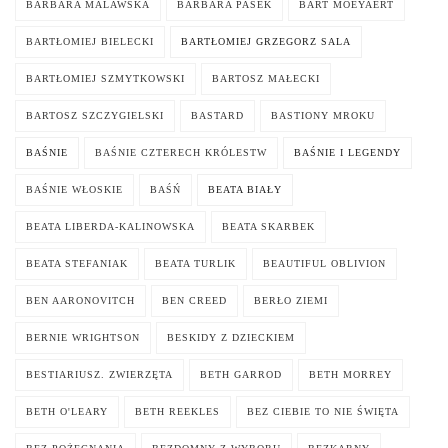
BARBARA MALAWSKA
BARBARA PASEK
BART MOEYAERT
BARTŁOMIEJ BIELECKI
BARTŁOMIEJ GRZEGORZ SALA
BARTŁOMIEJ SZMYTKOWSKI
BARTOSZ MAŁECKI
BARTOSZ SZCZYGIELSKI
BASTARD
BASTIONY MROKU
BAŚNIE
BAŚNIE CZTERECH KRÓLESTW
BAŚNIE I LEGENDY
BAŚNIE WŁOSKIE
BAŚŃ
BEATA BIAŁY
BEATA LIBERDA-KALINOWSKA
BEATA SKARBEK
BEATA STEFANIAK
BEATA TURLIK
BEAUTIFUL OBLIVION
BEN AARONOVITCH
BEN CREED
BERŁO ZIEMI
BERNIE WRIGHTSON
BESKIDY Z DZIECKIEM
BESTIARIUSZ. ZWIERZĘTA
BETH GARROD
BETH MORREY
BETH O'LEARY
BETH REEKLES
BEZ CIEBIE TO NIE ŚWIĘTA