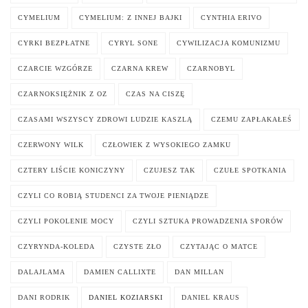
CYMELIUM
CYMELIUM: Z INNEJ BAJKI
CYNTHIA ERIVO
CYRKI BEZPŁATNE
CYRYL SONE
CYWILIZACJA KOMUNIZMU
CZARCIE WZGÓRZE
CZARNA KREW
CZARNOBYL
CZARNOKSIĘŻNIK Z OZ
CZAS NA CISZĘ
CZASAMI WSZYSCY ZDROWI LUDZIE KASZLĄ
CZEMU ZAPŁAKAŁEŚ
CZERWONY WILK
CZŁOWIEK Z WYSOKIEGO ZAMKU
CZTERY LIŚCIE KONICZYNY
CZUJESZ TAK
CZUŁE SPOTKANIA
CZYLI CO ROBIĄ STUDENCI ZA TWOJE PIENIĄDZE
CZYLI POKOLENIE MOCY
CZYLI SZTUKA PROWADZENIA SPORÓW
CZYRYNDA-KOLEDA
CZYSTE ZŁO
CZYTAJĄC O MATCE
DALAJLAMA
DAMIEN CALLIXTE
DAN MILLAN
DANI RODRIK
DANIEL KOZIARSKI
DANIEL KRAUS