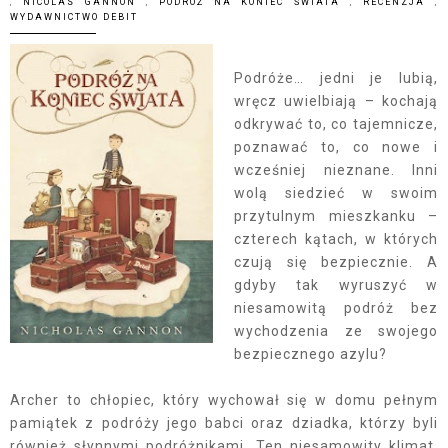
,
NICOLAS GANNON
,
PODRÓŻ NA KONIEC ŚWIATA
,
RECENZJA
,
WYDAWNICTWO DEBIT
Podróże… jedni je lubią,
wręcz uwielbiają – kochają
odkrywać to, co tajemnicze,
poznawać to, co nowe i
wcześniej nieznane. Inni
wolą siedzieć w swoim
przytulnym mieszkanku –
czterech kątach, w których
czują się bezpiecznie. A
gdyby tak wyruszyć w
niesamowitą podróż bez
wychodzenia ze swojego
bezpiecznego azylu?
Archer to chłopiec, który wychował się w domu pełnym
pamiątek z podróży jego babci oraz dziadka, którzy byli
również słynnymi podróżnikami. Ten niesamowity klimat,