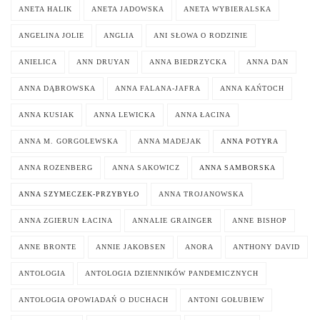
ANETA HALIK
ANETA JADOWSKA
ANETA WYBIERALSKA
ANGELINA JOLIE
ANGLIA
ANI SŁOWA O RODZINIE
ANIELICA
ANN DRUYAN
ANNA BIEDRZYCKA
ANNA DAN
ANNA DĄBROWSKA
ANNA FALANA-JAFRA
ANNA KAŃTOCH
ANNA KUSIAK
ANNA LEWICKA
ANNA ŁACINA
ANNA M. GORGOLEWSKA
ANNA MADEJAK
ANNA POTYRA
ANNA ROZENBERG
ANNA SAKOWICZ
ANNA SAMBORSKA
ANNA SZYMECZEK-PRZYBYŁO
ANNA TROJANOWSKA
ANNA ZGIERUN ŁACINA
ANNALIE GRAINGER
ANNE BISHOP
ANNE BRONTE
ANNIE JAKOBSEN
ANORA
ANTHONY DAVID
ANTOLOGIA
ANTOLOGIA DZIENNIKÓW PANDEMICZNYCH
ANTOLOGIA OPOWIADAŃ O DUCHACH
ANTONI GOŁUBIEW