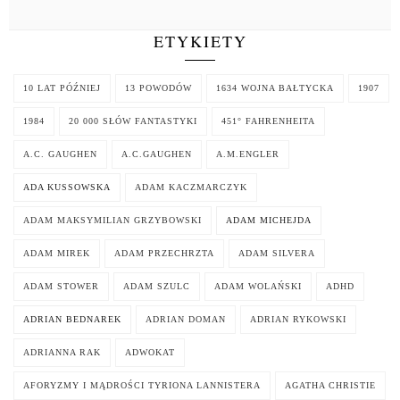
ETYKIETY
10 LAT PÓŹNIEJ
13 POWODÓW
1634 WOJNA BAŁTYCKA
1907
1984
20 000 SŁÓW FANTASTYKI
451° FAHRENHEITA
A.C. GAUGHEN
A.C.GAUGHEN
A.M.ENGLER
ADA KUSSOWSKA
ADAM KACZMARCZYK
ADAM MAKSYMILIAN GRZYBOWSKI
ADAM MICHEJDA
ADAM MIREK
ADAM PRZECHRZTA
ADAM SILVERA
ADAM STOWER
ADAM SZULC
ADAM WOLAŃSKI
ADHD
ADRIAN BEDNAREK
ADRIAN DOMAN
ADRIAN RYKOWSKI
ADRIANNA RAK
ADWOKAT
AFORYZMY I MĄDROŚCI TYRIONA LANNISTERA
AGATHA CHRISTIE