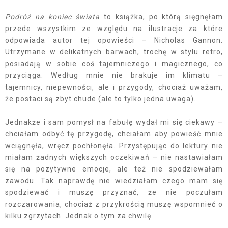
Podróż na koniec świata
to książka, po którą sięgnęłam
przede wszystkim ze względu na ilustracje za które
odpowiada autor tej opowieści – Nicholas Gannon.
Utrzymane w delikatnych barwach, trochę w stylu retro,
posiadają w sobie coś tajemniczego i magicznego, co
przyciąga. Według mnie nie brakuje im klimatu –
tajemnicy, niepewności, ale i przygody, chociaż uważam,
że postaci są zbyt chude (ale to tylko jedna uwaga).
Jednakże i sam pomysł na fabułę wydał mi się ciekawy –
chciałam odbyć tę przygodę, chciałam aby powieść mnie
wciągnęła, wręcz pochłonęła. Przystępując do lektury nie
miałam żadnych większych oczekiwań – nie nastawiałam
się na pozytywne emocje, ale też nie spodziewałam
zawodu. Tak naprawdę nie wiedziałam czego mam się
spodziewać i muszę przyznać, że nie poczułam
rozczarowania, chociaż z przykrością muszę wspomnieć o
kilku zgrzytach. Jednak o tym za chwilę.