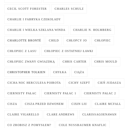
CECIL SCOTT FORESTER
CHARLES SCHULZ
CHARLIE I FABRYKA CZEKOLADY
CHARLIE I WIELKA SZKLANA WINDA
CHARLIE N. HOLMBERG
CHARLOTTE BRONTË
CHILD
CHŁOPCY JO
CHŁOPIEC
CHŁOPIEC Z LASU
CHŁOPIEC Z OSTATNIEJ ŁAWKI
CHŁOPIEC ZWANY GWIAZDKĄ
CHRIS CARTER
CHRIS MOULD
CHRISTOPHER TOLKIEN
CHYŁKA
CIĄŻA
CICHA NOC HERCULESA POIROTA
CICHY SZEPT
CIEŃ JUDASZA
CIERNISTY PAŁAC
CIERNISTY PAŁAC 1
CIERNISTY PAŁAC 2
CISZA
CISZA PRZED DZWONEM
CIXIN LIU
CLAIRE MCFALL
CLAIRE VIGARELLO
CLARE ANDREWS
CLARISSAGOENAWAN
CO ZROBISZ Z POMYSŁEM?
COLE NUSSBAUMER KNAFLIC