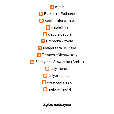
Aga K
Błazen na Wolności
Bookhunter.com.pl
Emaleth89
Klaudia Cebula
Literacka Zrzęda
Małgorzata Celińska
PoważnieNiepoważny
Zaczytana Słowianka (Arnika)
only.monca
onlypretender
w-sercu-ksiazki
zielony_motyl
Zgłoś nadużycie