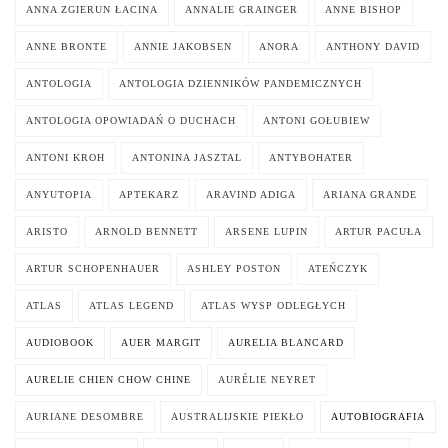
ANNA ZGIERUN ŁACINA
ANNALIE GRAINGER
ANNE BISHOP
ANNE BRONTE
ANNIE JAKOBSEN
ANORA
ANTHONY DAVID
ANTOLOGIA
ANTOLOGIA DZIENNIKÓW PANDEMICZNYCH
ANTOLOGIA OPOWIADAŃ O DUCHACH
ANTONI GOŁUBIEW
ANTONI KROH
ANTONINA JASZTAL
ANTYBOHATER
ANYUTOPIA
APTEKARZ
ARAVIND ADIGA
ARIANA GRANDE
ARISTO
ARNOLD BENNETT
ARSENE LUPIN
ARTUR PACUŁA
ARTUR SCHOPENHAUER
ASHLEY POSTON
ATEŃCZYK
ATLAS
ATLAS LEGEND
ATLAS WYSP ODLEGŁYCH
AUDIOBOOK
AUER MARGIT
AURELIA BLANCARD
AURELIE CHIEN CHOW CHINE
AURÉLIE NEYRET
AURIANE DESOMBRE
AUSTRALIJSKIE PIEKŁO
AUTOBIOGRAFIA