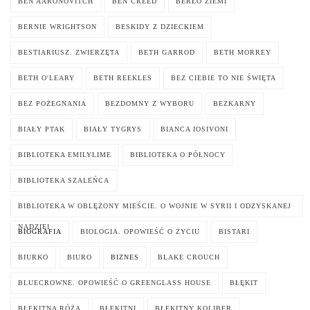
BEN AARONOVITCH
BEN CREED
BERŁO ZIEMI
BERNIE WRIGHTSON
BESKIDY Z DZIECKIEM
BESTIARIUSZ. ZWIERZĘTA
BETH GARROD
BETH MORREY
BETH O'LEARY
BETH REEKLES
BEZ CIEBIE TO NIE ŚWIĘTA
BEZ POŻEGNANIA
BEZDOMNY Z WYBORU
BEZKARNY
BIAŁY PTAK
BIAŁY TYGRYS
BIANCA IOSIVONI
BIBLIOTEKA EMILYLIME
BIBLIOTEKA O PÓŁNOCY
BIBLIOTEKA SZALEŃCA
BIBLIOTEKA W OBLĘŻONY MIEŚCIE. O WOJNIE W SYRII I ODZYSKANEJ
NADZIEI
BIOGRAFIA
BIOLOGIA. OPOWIEŚĆ O ŻYCIU
BISTARI
BIURKO
BIURO
BIZNES
BLAKE CROUCH
BLUECROWNE. OPOWIEŚĆ O GREENGLASS HOUSE
BŁĘKIT
BŁĘKITNA RÓŻA
BŁĘKITNI
BŁĘKITNY KOLIBER