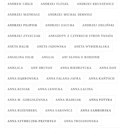
ANDREW CHILD
ANDRZEJ FLÜGEL
ANDRZEJ KRUSZEWICZ
ANDRZEJ MATHIASZ
ANDRZEJ MICHAŁ DERWISZ
ANDRZEJ PILIPIUK
ANDRZEJ ZAUCHA
ANDRZEJ ZIELIŃSKI
ANDRZEJ ZYSZCZAK
ANEGDOTY Z CZTERECH STRON ŚWIATA
ANETA HALIK
ANETA JADOWSKA
ANETA WYBIERALSKA
ANGELINA JOLIE
ANGLIA
ANI SŁOWA O RODZINIE
ANIELICA
ANN DRUYAN
ANNA BIEDRZYCKA
ANNA DAN
ANNA DĄBROWSKA
ANNA FALANA-JAFRA
ANNA KAŃTOCH
ANNA KUSIAK
ANNA LEWICKA
ANNA ŁACINA
ANNA M. GORGOLEWSKA
ANNA MADEJAK
ANNA POTYRA
ANNA ROZENBERG
ANNA SAKOWICZ
ANNA SAMBORSKA
ANNA SZYMECZEK-PRZYBYŁO
ANNA TROJANOWSKA