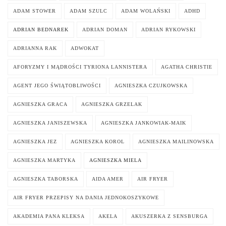
ADAM STOWER
ADAM SZULC
ADAM WOLAŃSKI
ADHD
ADRIAN BEDNAREK
ADRIAN DOMAN
ADRIAN RYKOWSKI
ADRIANNA RAK
ADWOKAT
AFORYZMY I MĄDROŚCI TYRIONA LANNISTERA
AGATHA CHRISTIE
AGENT JEGO ŚWIĄTOBLIWOŚCI
AGNIESZKA CZUJKOWSKA
AGNIESZKA GRACA
AGNIESZKA GRZELAK
AGNIESZKA JANISZEWSKA
AGNIESZKA JANKOWIAK-MAIK
AGNIESZKA JEZ
AGNIESZKA KOROL
AGNIESZKA MAILINOWSKA
AGNIESZKA MARTYKA
AGNIESZKA MIELA
AGNIESZKA TABORSKA
AIDA AMER
AIR FRYER
AIR FRYER PRZEPISY NA DANIA JEDNOKOSZYKOWE
AKADEMIA PANA KLEKSA
AKELA
AKUSZERKA Z SENSBURGA