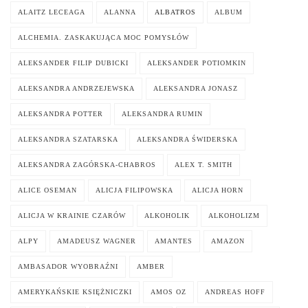
ALAITZ LECEAGA
ALANNA
ALBATROS
ALBUM
ALCHEMIA. ZASKAKUJĄCA MOC POMYSŁÓW
ALEKSANDER FILIP DUBICKI
ALEKSANDER POTIOMKIN
ALEKSANDRA ANDRZEJEWSKA
ALEKSANDRA JONASZ
ALEKSANDRA POTTER
ALEKSANDRA RUMIN
ALEKSANDRA SZATARSKA
ALEKSANDRA ŚWIDERSKA
ALEKSANDRA ZAGÓRSKA-CHABROS
ALEX T. SMITH
ALICE OSEMAN
ALICJA FILIPOWSKA
ALICJA HORN
ALICJA W KRAINIE CZARÓW
ALKOHOLIK
ALKOHOLIZM
ALPY
AMADEUSZ WAGNER
AMANTES
AMAZON
AMBASADOR WYOBRAŹNI
AMBER
AMERYKAŃSKIE KSIĘŻNICZKI
AMOS OZ
ANDREAS HOFF