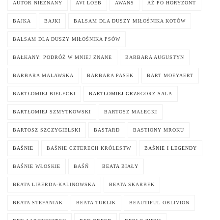
AUTOR NIEZNANY
AVI LOEB
AWANS
AŻ PO HORYZONT
BAJKA
BAJKI
BALSAM DLA DUSZY MIŁOŚNIKA KOTÓW
BALSAM DLA DUSZY MIŁOŚNIKA PSÓW
BAŁKANY: PODRÓŻ W MNIEJ ZNANE
BARBARA AUGUSTYN
BARBARA MALAWSKA
BARBARA PASEK
BART MOEYAERT
BARTŁOMIEJ BIELECKI
BARTŁOMIEJ GRZEGORZ SALA
BARTŁOMIEJ SZMYTKOWSKI
BARTOSZ MAŁECKI
BARTOSZ SZCZYGIELSKI
BASTARD
BASTIONY MROKU
BAŚNIE
BAŚNIE CZTERECH KRÓLESTW
BAŚNIE I LEGENDY
BAŚNIE WŁOSKIE
BAŚŃ
BEATA BIAŁY
BEATA LIBERDA-KALINOWSKA
BEATA SKARBEK
BEATA STEFANIAK
BEATA TURLIK
BEAUTIFUL OBLIVION