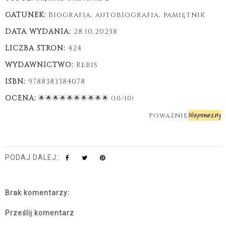
GATUNEK:
Biografia, autobiografia, pamiętnik
DATA WYDANIA:
28
.10.2025r
LICZBA STRON:
424
WYDAWNICTWO:
Rebis
ISBN:
9788383384078
OCENA:
🌟🌟
🌟🌟
🌟
🌟
🌟
🌟
🌟
🌟
(10/10)
Niepoważny
Poważnie
PODAJ DALEJ:
Brak komentarzy:
Prześlij komentarz