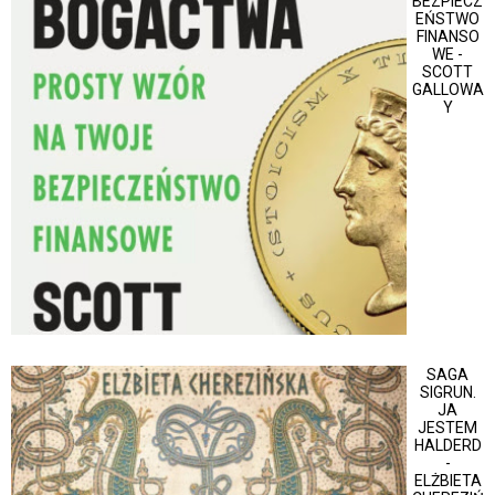
BEZPIECZ
EŃSTWO
FINANSO
WE -
SCOTT
GALLOWA
Y
SAGA
SIGRUN.
JA
JESTEM
HALDERD
-
ELŻBIETA