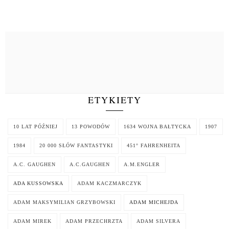
ETYKIETY
10 LAT PÓŹNIEJ
13 POWODÓW
1634 WOJNA BAŁTYCKA
1907
1984
20 000 SŁÓW FANTASTYKI
451° FAHRENHEITA
A.C. GAUGHEN
A.C.GAUGHEN
A.M.ENGLER
ADA KUSSOWSKA
ADAM KACZMARCZYK
ADAM MAKSYMILIAN GRZYBOWSKI
ADAM MICHEJDA
ADAM MIREK
ADAM PRZECHRZTA
ADAM SILVERA