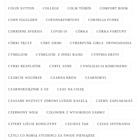
COLIN SUTTON
COLLEGE
COLM TÓIBÍN
COMFORT BOOK
CONN IGGULDEN
COPONS&FORTUNY
CORNELIA FUNKE
CORRINNE AVERISS
COVID-19
CÓRKA
CÓRKA FORTUNY
CÓRKI TĘCZY
CÓRY ZIEMI
CYBERPUNK GIRLS. OPOWIADANIA
CYMELIUM
CYMELIUM: Z INNEJ BAJKI
CYNTHIA ERIVO
CYRKI BEZPŁATNE
CYRYL SONE
CYWILIZACJA KOMUNIZMU
CZARCIE WZGÓRZE
CZARNA KREW
CZARNOBYL
CZARNOKSIĘŻNIK Z OZ
CZAS NA CISZĘ
CZASAMI WSZYSCY ZDROWI LUDZIE KASZLĄ
CZEMU ZAPŁAKAŁEŚ
CZERWONY WILK
CZŁOWIEK Z WYSOKIEGO ZAMKU
CZTERY LIŚCIE KONICZYNY
CZUJESZ TAK
CZUŁE SPOTKANIA
CZYLI CO ROBIĄ STUDENCI ZA TWOJE PIENIĄDZE