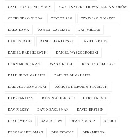
CZYLI POKOLENIE MOCY
CZYLI SZTUKA PROWADZENIA SPORÓW
CZYRYNDA-KOLEDA
CZYSTE ZŁO
CZYTAJĄC O MATCE
DALAJLAMA
DAMIEN CALLIXTE
DAN MILLAN
DANI RODRIK
DANIEL KOZIARSKI
DANIEL KRAUS
DANIEL RADZIEJEWSKI
DANIEL WYSZOGRODZKI
DANN MCDORMAN
DANNY KETCH
DANUTA CHLUPOVA
DAPHNE DU MAURIER
DAPHNE DUMAURIER
DARIUSZ ADAMOWSKI
DARIUSZ HIERONIM STOBIECKI
DARKFANTASY
DARON ACEMOGLU
DARY ANIOŁA
DAV PILKEY
DAVID EAGLEMAN
DAVID EPSTEIN
DAVID WEBER
DAWID ILÓW
DEAN KOONTZ
DEBIUT
DEBORAH FELDMAN
DEGUSTATOR
DEKAMERON