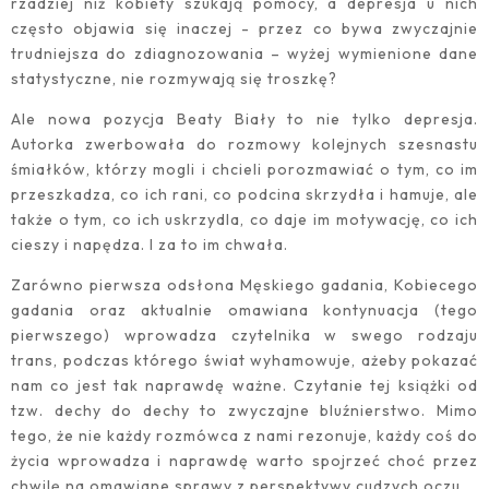
rzadziej niż kobiety szukają pomocy, a depresja u nich
często objawia się inaczej - przez co bywa zwyczajnie
trudniejsza do zdiagnozowania – wyżej wymienione dane
statystyczne, nie rozmywają się troszkę?
Ale nowa pozycja Beaty Biały to nie tylko depresja.
Autorka zwerbowała do rozmowy kolejnych szesnastu
śmiałków, którzy mogli i chcieli porozmawiać o tym, co im
przeszkadza, co ich rani, co podcina skrzydła i hamuje, ale
także o tym, co ich uskrzydla, co daje im motywację, co ich
cieszy i napędza. I za to im chwała.
Zarówno pierwsza odsłona Męskiego gadania, Kobiecego
gadania oraz aktualnie omawiana kontynuacja (tego
pierwszego) wprowadza czytelnika w swego rodzaju
trans, podczas którego świat wyhamowuje, ażeby pokazać
nam co jest tak naprawdę ważne. Czytanie tej książki od
tzw. dechy do dechy to zwyczajne bluźnierstwo. Mimo
tego, że nie każdy rozmówca z nami rezonuje, każdy coś do
życia wprowadza i naprawdę warto spojrzeć choć przez
chwilę na omawiane sprawy z perspektywy cudzych oczu.