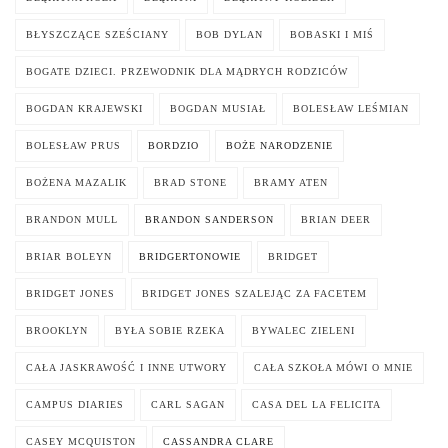
BŁYSZCZĄCE SZEŚCIANY
BOB DYLAN
BOBASKI I MIŚ
BOGATE DZIECI. PRZEWODNIK DLA MĄDRYCH RODZICÓW
BOGDAN KRAJEWSKI
BOGDAN MUSIAŁ
BOLESŁAW LEŚMIAN
BOLESŁAW PRUS
BORDZIO
BOŻE NARODZENIE
BOŻENA MAZALIK
BRAD STONE
BRAMY ATEN
BRANDON MULL
BRANDON SANDERSON
BRIAN DEER
BRIAR BOLEYN
BRIDGERTONOWIE
BRIDGET
BRIDGET JONES
BRIDGET JONES SZALEJĄC ZA FACETEM
BROOKLYN
BYŁA SOBIE RZEKA
BYWALEC ZIELENI
CAŁA JASKRAWOŚĆ I INNE UTWORY
CAŁA SZKOŁA MÓWI O MNIE
CAMPUS DIARIES
CARL SAGAN
CASA DEL LA FELICITA
CASEY MCQUISTON
CASSANDRA CLARE