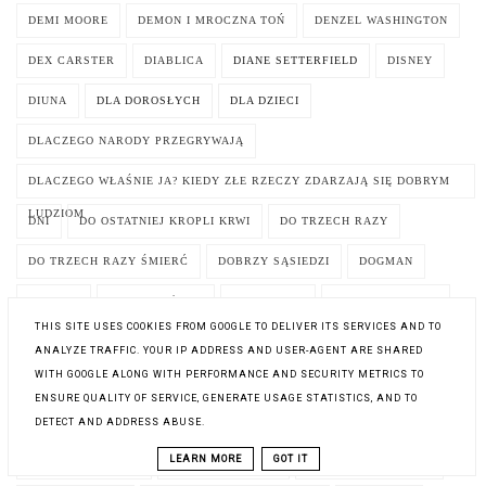
DEMI MOORE
DEMON I MROCZNA TOŃ
DENZEL WASHINGTON
DEX CARSTER
DIABLICA
DIANE SETTERFIELD
DISNEY
DIUNA
DLA DOROSŁYCH
DLA DZIECI
DLACZEGO NARODY PRZEGRYWAJĄ
DLACZEGO WŁAŚNIE JA? KIEDY ZŁE RZECZY ZDARZAJĄ SIĘ DOBRYM
LUDZIOM
DNI
DO OSTATNIEJ KROPLI KRWI
DO TRZECH RAZY
DO TRZECH RAZY ŚMIERĆ
DOBRZY SĄSIEDZI
DOGMAN
DOKTOR
DOLNE ŁUŻYCE
DOM GUCCI
DOM KLEPSYDRY
THIS SITE USES COOKIES FROM GOOGLE TO DELIVER ITS SERVICES AND TO
DOM NA WYGONIE
DOM NA WZGÓRZU
DOM STU SZEPTÓW
ANALYZE TRAFFIC. YOUR IP ADDRESS AND USER-AGENT ARE SHARED
WITH GOOGLE ALONG WITH PERFORMANCE AND SECURITY METRICS TO
DOM UKRYTYCH ZNACZEŃ
ENSURE QUALITY OF SERVICE, GENERATE USAGE STATISTICS, AND TO
DOM Z PAPIERU. ESCAPE BOOK. DZIENNIK PROFESORA
DETECT AND ADDRESS ABUSE.
LEARN MORE
GOT IT
DOM ZIEMI I KRWI
DOMINIKA BRYCH
DOMINIQUE LOREAU