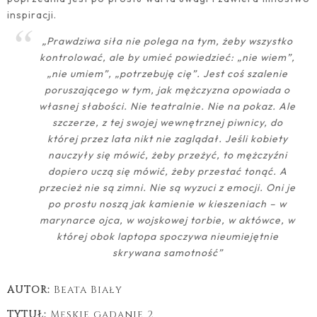
inspiracji.
„Prawdziwa siła nie polega na tym, żeby wszystko
kontrolować, ale by umieć powiedzieć: „nie wiem”,
„nie umiem”, „potrzebuję cię”. Jest coś szalenie
poruszającego w tym, jak mężczyzna opowiada o
własnej słabości. Nie teatralnie. Nie na pokaz. Ale
szczerze, z tej swojej wewnętrznej piwnicy, do
której przez lata nikt nie zaglądał. Jeśli kobiety
nauczyły się mówić, żeby przeżyć, to mężczyźni
dopiero uczą się mówić, żeby przestać tonąć. A
przecież nie są zimni. Nie są wyzuci z emocji. Oni je
po prostu noszą jak kamienie w kieszeniach – w
marynarce ojca, w wojskowej torbie, w aktówce, w
której obok laptopa spoczywa nieumiejętnie
skrywana samotność”
AUTOR:
Beata Biały
TYTUŁ:
Męskie gadanie 2