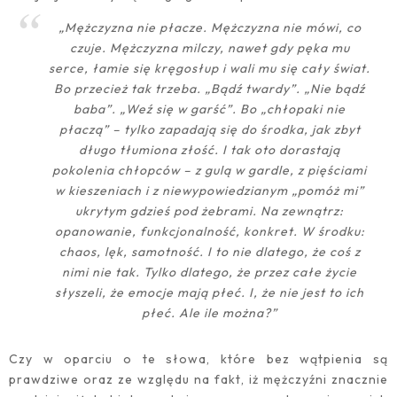
„Mężczyzna nie płacze. Mężczyzna nie mówi, co
czuje. Mężczyzna milczy, nawet gdy pęka mu
serce, łamie się kręgosłup i wali mu się cały świat.
Bo przecież tak trzeba. „Bądź twardy”. „Nie bądź
baba”. „Weź się w garść”. Bo „chłopaki nie
płaczą” – tylko zapadają się do środka, jak zbyt
długo tłumiona złość. I tak oto dorastają
pokolenia chłopców – z gulą w gardle, z pięściami
w kieszeniach i z niewypowiedzianym „pomóż mi”
ukrytym gdzieś pod żebrami. Na zewnątrz:
opanowanie, funkcjonalność, konkret. W środku:
chaos, lęk, samotność. I to nie dlatego, że coś z
nimi nie tak. Tylko dlatego, że przez całe życie
słyszeli, że emocje mają płeć. I, że nie jest to ich
płeć. Ale ile można?”
Czy w oparciu o te słowa, które bez wątpienia są
prawdziwe oraz ze względu na fakt, iż mężczyźni znacznie