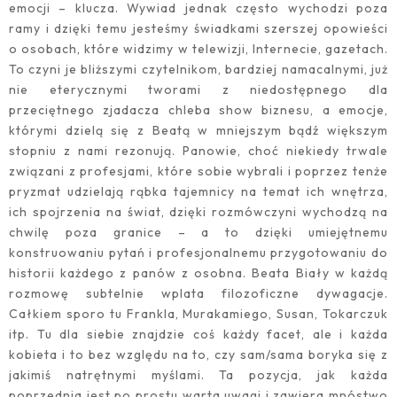
emocji – klucza. Wywiad jednak często wychodzi poza
ramy i dzięki temu jesteśmy świadkami szerszej opowieści
o osobach, które widzimy w telewizji, Internecie, gazetach.
To czyni je bliższymi czytelnikom, bardziej namacalnymi, już
nie eterycznymi tworami z niedostępnego dla
przeciętnego zjadacza chleba show biznesu, a emocje,
którymi dzielą się z Beatą w mniejszym bądź większym
stopniu z nami rezonują. Panowie, choć niekiedy trwale
związani z profesjami, które sobie wybrali i poprzez tenże
pryzmat udzielają rąbka tajemnicy na temat ich wnętrza,
ich spojrzenia na świat, dzięki rozmówczyni wychodzą na
chwilę poza granice – a to dzięki umiejętnemu
konstruowaniu pytań i profesjonalnemu przygotowaniu do
historii każdego z panów z osobna. Beata Biały w każdą
rozmowę subtelnie wplata filozoficzne dywagacje.
Całkiem sporo tu Frankla, Murakamiego, Susan, Tokarczuk
itp. Tu dla siebie znajdzie coś każdy facet, ale i każda
kobieta i to bez względu na to, czy sam/sama boryka się z
jakimiś natrętnymi myślami. Ta pozycja, jak każda
poprzednia jest po prostu warta uwagi i zawiera mnóstwo