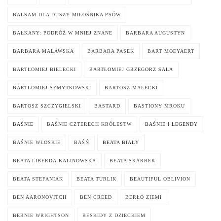
BALSAM DLA DUSZY MIŁOŚNIKA PSÓW
BAŁKANY: PODRÓŻ W MNIEJ ZNANE
BARBARA AUGUSTYN
BARBARA MALAWSKA
BARBARA PASEK
BART MOEYAERT
BARTŁOMIEJ BIELECKI
BARTŁOMIEJ GRZEGORZ SALA
BARTŁOMIEJ SZMYTKOWSKI
BARTOSZ MAŁECKI
BARTOSZ SZCZYGIELSKI
BASTARD
BASTIONY MROKU
BAŚNIE
BAŚNIE CZTERECH KRÓLESTW
BAŚNIE I LEGENDY
BAŚNIE WŁOSKIE
BAŚŃ
BEATA BIAŁY
BEATA LIBERDA-KALINOWSKA
BEATA SKARBEK
BEATA STEFANIAK
BEATA TURLIK
BEAUTIFUL OBLIVION
BEN AARONOVITCH
BEN CREED
BERŁO ZIEMI
BERNIE WRIGHTSON
BESKIDY Z DZIECKIEM