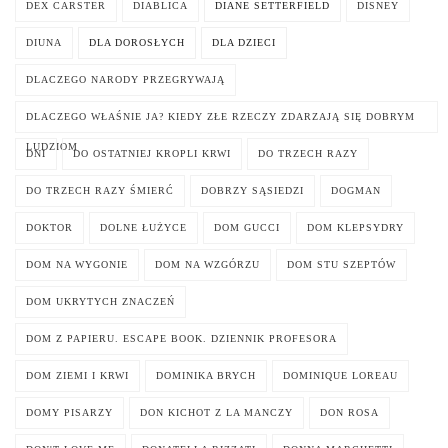
DEX CARSTER
DIABLICA
DIANE SETTERFIELD
DISNEY
DIUNA
DLA DOROSŁYCH
DLA DZIECI
DLACZEGO NARODY PRZEGRYWAJĄ
DLACZEGO WŁAŚNIE JA? KIEDY ZŁE RZECZY ZDARZAJĄ SIĘ DOBRYM
LUDZIOM
DNI
DO OSTATNIEJ KROPLI KRWI
DO TRZECH RAZY
DO TRZECH RAZY ŚMIERĆ
DOBRZY SĄSIEDZI
DOGMAN
DOKTOR
DOLNE ŁUŻYCE
DOM GUCCI
DOM KLEPSYDRY
DOM NA WYGONIE
DOM NA WZGÓRZU
DOM STU SZEPTÓW
DOM UKRYTYCH ZNACZEŃ
DOM Z PAPIERU. ESCAPE BOOK. DZIENNIK PROFESORA
DOM ZIEMI I KRWI
DOMINIKA BRYCH
DOMINIQUE LOREAU
DOMY PISARZY
DON KICHOT Z LA MANCZY
DON ROSA