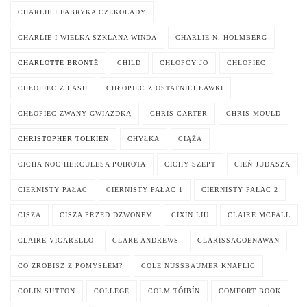
CHARLIE I FABRYKA CZEKOLADY
CHARLIE I WIELKA SZKLANA WINDA
CHARLIE N. HOLMBERG
CHARLOTTE BRONTË
CHILD
CHŁOPCY JO
CHŁOPIEC
CHŁOPIEC Z LASU
CHŁOPIEC Z OSTATNIEJ ŁAWKI
CHŁOPIEC ZWANY GWIAZDKĄ
CHRIS CARTER
CHRIS MOULD
CHRISTOPHER TOLKIEN
CHYŁKA
CIĄŻA
CICHA NOC HERCULESA POIROTA
CICHY SZEPT
CIEŃ JUDASZA
CIERNISTY PAŁAC
CIERNISTY PAŁAC 1
CIERNISTY PAŁAC 2
CISZA
CISZA PRZED DZWONEM
CIXIN LIU
CLAIRE MCFALL
CLAIRE VIGARELLO
CLARE ANDREWS
CLARISSAGOENAWAN
CO ZROBISZ Z POMYSŁEM?
COLE NUSSBAUMER KNAFLIC
COLIN SUTTON
COLLEGE
COLM TÓIBÍN
COMFORT BOOK