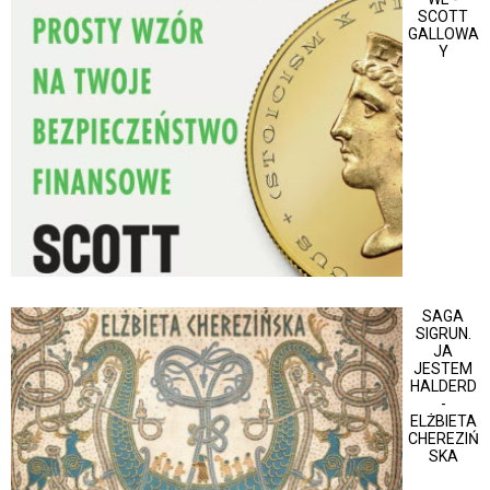
SCOTT
GALLOWA
Y
SAGA
SIGRUN.
JA
JESTEM
HALDERD
-
ELŻBIETA
CHEREZIŃ
SKA