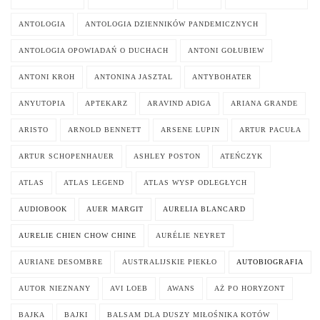
ANTOLOGIA
ANTOLOGIA DZIENNIKÓW PANDEMICZNYCH
ANTOLOGIA OPOWIADAŃ O DUCHACH
ANTONI GOŁUBIEW
ANTONI KROH
ANTONINA JASZTAL
ANTYBOHATER
ANYUTOPIA
APTEKARZ
ARAVIND ADIGA
ARIANA GRANDE
ARISTO
ARNOLD BENNETT
ARSENE LUPIN
ARTUR PACUŁA
ARTUR SCHOPENHAUER
ASHLEY POSTON
ATEŃCZYK
ATLAS
ATLAS LEGEND
ATLAS WYSP ODLEGŁYCH
AUDIOBOOK
AUER MARGIT
AURELIA BLANCARD
AURELIE CHIEN CHOW CHINE
AURÉLIE NEYRET
AURIANE DESOMBRE
AUSTRALIJSKIE PIEKŁO
AUTOBIOGRAFIA
AUTOR NIEZNANY
AVI LOEB
AWANS
AŻ PO HORYZONT
BAJKA
BAJKI
BALSAM DLA DUSZY MIŁOŚNIKA KOTÓW