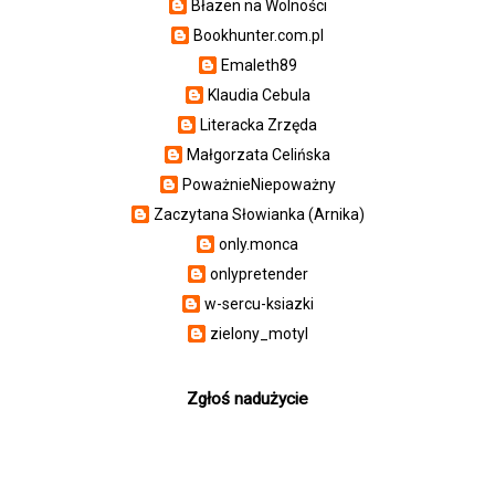
Błazen na Wolności
Bookhunter.com.pl
Emaleth89
Klaudia Cebula
Literacka Zrzęda
Małgorzata Celińska
PoważnieNiepoważny
Zaczytana Słowianka (Arnika)
only.monca
onlypretender
w-sercu-ksiazki
zielony_motyl
Zgłoś nadużycie