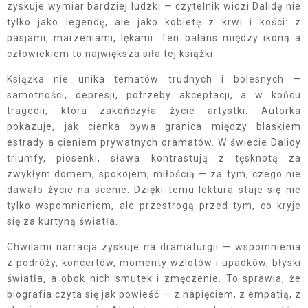
zyskuje wymiar bardziej ludzki — czytelnik widzi Dalidę nie
tylko jako legendę, ale jako kobietę z krwi i kości: z
pasjami, marzeniami, lękami. Ten balans między ikoną a
człowiekiem to największa siła tej książki.
Książka nie unika tematów trudnych i bolesnych —
samotności, depresji, potrzeby akceptacji, a w końcu
tragedii, która zakończyła życie artystki. Autorka
pokazuje, jak cienka bywa granica między blaskiem
estrady a cieniem prywatnych dramatów. W świecie Dalidy
triumfy, piosenki, sława kontrastują z tęsknotą za
zwykłym domem, spokojem, miłością — za tym, czego nie
dawało życie na scenie. Dzięki temu lektura staje się nie
tylko wspomnieniem, ale przestrogą przed tym, co kryje
się za kurtyną światła.
Chwilami narracja zyskuje na dramaturgii — wspomnienia
z podróży, koncertów, momenty wzlotów i upadków, błyski
światła, a obok nich smutek i zmęczenie. To sprawia, że
biografia czyta się jak powieść — z napięciem, z empatią, z