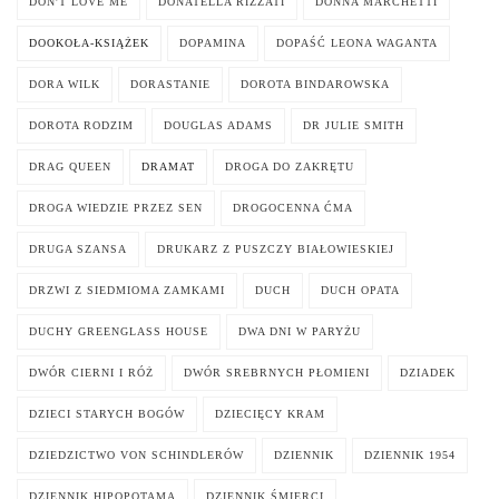
DON'T LOVE ME
DONATELLA RIZZATI
DONNA MARCHETTI
DOOKOŁA-KSIĄŻEK
DOPAMINA
DOPAŚĆ LEONA WAGANTA
DORA WILK
DORASTANIE
DOROTA BINDAROWSKA
DOROTA RODZIM
DOUGLAS ADAMS
DR JULIE SMITH
DRAG QUEEN
DRAMAT
DROGA DO ZAKRĘTU
DROGA WIEDZIE PRZEZ SEN
DROGOCENNA ĆMA
DRUGA SZANSA
DRUKARZ Z PUSZCZY BIAŁOWIESKIEJ
DRZWI Z SIEDMIOMA ZAMKAMI
DUCH
DUCH OPATA
DUCHY GREENGLASS HOUSE
DWA DNI W PARYŻU
DWÓR CIERNI I RÓŻ
DWÓR SREBRNYCH PŁOMIENI
DZIADEK
DZIECI STARYCH BOGÓW
DZIECIĘCY KRAM
DZIEDZICTWO VON SCHINDLERÓW
DZIENNIK
DZIENNIK 1954
DZIENNIK HIPOPOTAMA
DZIENNIK ŚMIERCI