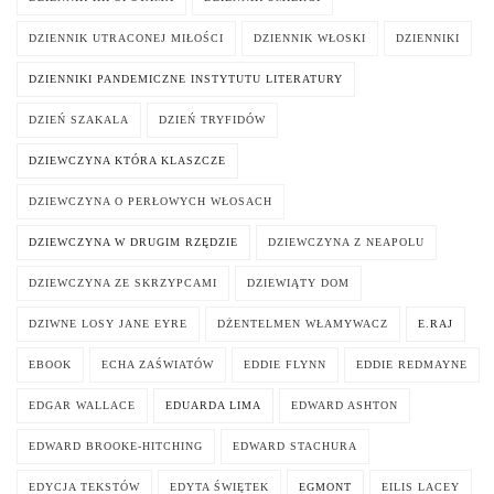
DZIENNIK UTRACONEJ MIŁOŚCI
DZIENNIK WŁOSKI
DZIENNIKI
DZIENNIKI PANDEMICZNE INSTYTUTU LITERATURY
DZIEŃ SZAKALA
DZIEŃ TRYFIDÓW
DZIEWCZYNA KTÓRA KLASZCZE
DZIEWCZYNA O PERŁOWYCH WŁOSACH
DZIEWCZYNA W DRUGIM RZĘDZIE
DZIEWCZYNA Z NEAPOLU
DZIEWCZYNA ZE SKRZYPCAMI
DZIEWIĄTY DOM
DZIWNE LOSY JANE EYRE
DŻENTELMEN WŁAMYWACZ
E.RAJ
EBOOK
ECHA ZAŚWIATÓW
EDDIE FLYNN
EDDIE REDMAYNE
EDGAR WALLACE
EDUARDA LIMA
EDWARD ASHTON
EDWARD BROOKE-HITCHING
EDWARD STACHURA
EDYCJA TEKSTÓW
EDYTA ŚWIĘTEK
EGMONT
EILIS LACEY