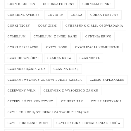
CONN IGGULDEN
COPONS&FORTUNY
CORNELIA FUNKE
CORRINNE AVERISS
COVID-19
CÓRKA
CÓRKA FORTUNY
CÓRKI TĘCZY
CÓRY ZIEMI
CYBERPUNK GIRLS. OPOWIADANIA
CYMELIUM
CYMELIUM: Z INNEJ BAJKI
CYNTHIA ERIVO
CYRKI BEZPŁATNE
CYRYL SONE
CYWILIZACJA KOMUNIZMU
CZARCIE WZGÓRZE
CZARNA KREW
CZARNOBYL
CZARNOKSIĘŻNIK Z OZ
CZAS NA CISZĘ
CZASAMI WSZYSCY ZDROWI LUDZIE KASZLĄ
CZEMU ZAPŁAKAŁEŚ
CZERWONY WILK
CZŁOWIEK Z WYSOKIEGO ZAMKU
CZTERY LIŚCIE KONICZYNY
CZUJESZ TAK
CZUŁE SPOTKANIA
CZYLI CO ROBIĄ STUDENCI ZA TWOJE PIENIĄDZE
CZYLI POKOLENIE MOCY
CZYLI SZTUKA PROWADZENIA SPORÓW