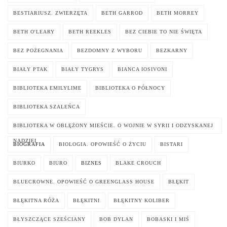
BESTIARIUSZ. ZWIERZĘTA
BETH GARROD
BETH MORREY
BETH O'LEARY
BETH REEKLES
BEZ CIEBIE TO NIE ŚWIĘTA
BEZ POŻEGNANIA
BEZDOMNY Z WYBORU
BEZKARNY
BIAŁY PTAK
BIAŁY TYGRYS
BIANCA IOSIVONI
BIBLIOTEKA EMILYLIME
BIBLIOTEKA O PÓŁNOCY
BIBLIOTEKA SZALEŃCA
BIBLIOTEKA W OBLĘŻONY MIEŚCIE. O WOJNIE W SYRII I ODZYSKANEJ
NADZIEI
BIOGRAFIA
BIOLOGIA. OPOWIEŚĆ O ŻYCIU
BISTARI
BIURKO
BIURO
BIZNES
BLAKE CROUCH
BLUECROWNE. OPOWIEŚĆ O GREENGLASS HOUSE
BŁĘKIT
BŁĘKITNA RÓŻA
BŁĘKITNI
BŁĘKITNY KOLIBER
BŁYSZCZĄCE SZEŚCIANY
BOB DYLAN
BOBASKI I MIŚ