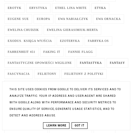
EROTYK
ERYSTYKA
ETHEL LINA WHITE
ETYKA
EUGENE SUE
EUROPA
EWA NABIAŁCZYK
EWA ORNACKA
EWELINA CHUDZIK
EWELINA GIERASIMIUK-MERTA
EXODUS. KSIĘGA WYJŚCIA
EZOTERYKA
FABRYKA OS
FAHRENHEIT 451
FAKING IT
FANNIE FLAGG
FANTASTYCZNE OPOWIEŚCI WIGILIJNE
FANTASTYKA
FANTASY
FASCYNACJA
FELIETONY
FELIETONY Z POLITYKI
FELIKS W. KRES
FELUŚ I GUCIO WIEDZĄ JAK SIĘ ZACHOWAĆ
THIS SITE USES COOKIES FROM GOOGLE TO DELIVER ITS SERVICES AND TO
FERGUS HUME
FESTIWAL
FILM
FILOZOFIA
FINANSE
ANALYZE TRAFFIC. YOUR IP ADDRESS AND USER-AGENT ARE SHARED
WITH GOOGLE ALONG WITH PERFORMANCE AND SECURITY METRICS TO
FIODOR DOSTOJEWSKI
FISTASZKI
FLORENCE DUTHEIL
ENSURE QUALITY OF SERVICE, GENERATE USAGE STATISTICS, AND TO
DETECT AND ADDRESS ABUSE.
FLORIA ZELLER
FOLK
FRANCES HODGSON BURNETT
LEARN MORE
GOT IT
FRANCESCA CAVALLO
FRANCESCA PIRRONE
FRANCJA