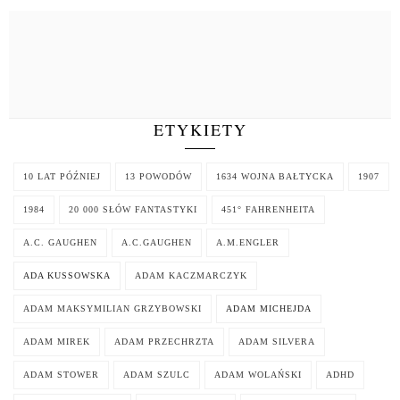
ETYKIETY
10 LAT PÓŹNIEJ
13 POWODÓW
1634 WOJNA BAŁTYCKA
1907
1984
20 000 SŁÓW FANTASTYKI
451° FAHRENHEITA
A.C. GAUGHEN
A.C.GAUGHEN
A.M.ENGLER
ADA KUSSOWSKA
ADAM KACZMARCZYK
ADAM MAKSYMILIAN GRZYBOWSKI
ADAM MICHEJDA
ADAM MIREK
ADAM PRZECHRZTA
ADAM SILVERA
ADAM STOWER
ADAM SZULC
ADAM WOLAŃSKI
ADHD