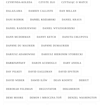
CZYRYNDA-KOLEDA
CZYSTE ZŁO
CZYTAJĄC O MATCE
DALAJLAMA
DAMIEN CALLIXTE
DAN MILLAN
DANI RODRIK
DANIEL KOZIARSKI
DANIEL KRAUS
DANIEL RADZIEJEWSKI
DANIEL WYSZOGRODZKI
DANN MCDORMAN
DANNY KETCH
DANUTA CHLUPOVA
DAPHNE DU MAURIER
DAPHNE DUMAURIER
DARIUSZ ADAMOWSKI
DARIUSZ HIERONIM STOBIECKI
DARKFANTASY
DARON ACEMOGLU
DARY ANIOŁA
DAV PILKEY
DAVID EAGLEMAN
DAVID EPSTEIN
DAVID WEBER
DAWID ILÓW
DEAN KOONTZ
DEBIUT
DEBORAH FELDMAN
DEGUSTATOR
DEKAMERON
DEMI MOORE
DEMON I MROCZNA TOŃ
DENZEL WASHINGTON