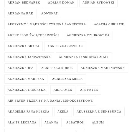
ADRIAN BEDNAREK
ADRIAN DOMAN
ADRIAN RYKOWSKI
ADRIANNA RAK
ADWOKAT
AFORYZMY I MĄDROŚCI TYRIONA LANNISTERA
AGATHA CHRISTIE
AGENT JEGO ŚWIĄTOBLIWOŚCI
AGNIESZKA CZUJKOWSKA
AGNIESZKA GRACA
AGNIESZKA GRZELAK
AGNIESZKA JANISZEWSKA
AGNIESZKA JANKOWIAK-MAIK
AGNIESZKA JEZ
AGNIESZKA KOROL
AGNIESZKA MAILINOWSKA
AGNIESZKA MARTYKA
AGNIESZKA MIELA
AGNIESZKA TABORSKA
AIDA AMER
AIR FRYER
AIR FRYER PRZEPISY NA DANIA JEDNOKOSZYKOWE
AKADEMIA PANA KLEKSA
AKELA
AKUSZERKA Z SENSBURGA
ALAITZ LECEAGA
ALANNA
ALBATROS
ALBUM