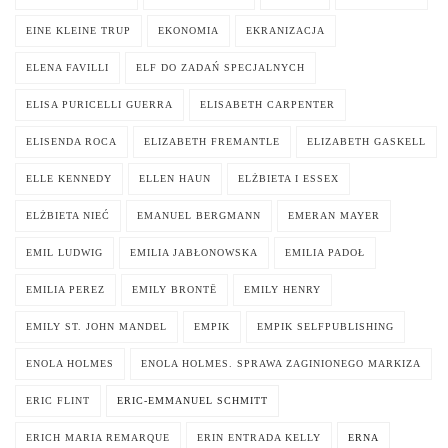
EINE KLEINE TRUP
EKONOMIA
EKRANIZACJA
ELENA FAVILLI
ELF DO ZADAŃ SPECJALNYCH
ELISA PURICELLI GUERRA
ELISABETH CARPENTER
ELISENDA ROCA
ELIZABETH FREMANTLE
ELIZABETH GASKELL
ELLE KENNEDY
ELLEN HAUN
ELŻBIETA I ESSEX
ELŻBIETA NIEĆ
EMANUEL BERGMANN
EMERAN MAYER
EMIL LUDWIG
EMILIA JABŁONOWSKA
EMILIA PADOŁ
EMILIA PEREZ
EMILY BRONTË
EMILY HENRY
EMILY ST. JOHN MANDEL
EMPIK
EMPIK SELFPUBLISHING
ENOLA HOLMES
ENOLA HOLMES. SPRAWA ZAGINIONEGO MARKIZA
ERIC FLINT
ERIC-EMMANUEL SCHMITT
ERICH MARIA REMARQUE
ERIN ENTRADA KELLY
ERNA