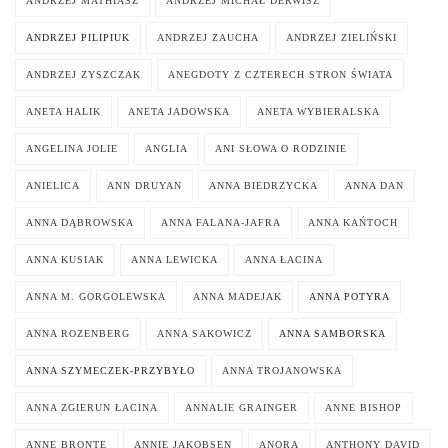
ANDRZEJ MATHIASZ
ANDRZEJ MICHAŁ DERWISZ
ANDRZEJ PILIPIUK
ANDRZEJ ZAUCHA
ANDRZEJ ZIELIŃSKI
ANDRZEJ ZYSZCZAK
ANEGDOTY Z CZTERECH STRON ŚWIATA
ANETA HALIK
ANETA JADOWSKA
ANETA WYBIERALSKA
ANGELINA JOLIE
ANGLIA
ANI SŁOWA O RODZINIE
ANIELICA
ANN DRUYAN
ANNA BIEDRZYCKA
ANNA DAN
ANNA DĄBROWSKA
ANNA FALANA-JAFRA
ANNA KAŃTOCH
ANNA KUSIAK
ANNA LEWICKA
ANNA ŁACINA
ANNA M. GORGOLEWSKA
ANNA MADEJAK
ANNA POTYRA
ANNA ROZENBERG
ANNA SAKOWICZ
ANNA SAMBORSKA
ANNA SZYMECZEK-PRZYBYŁO
ANNA TROJANOWSKA
ANNA ZGIERUN ŁACINA
ANNALIE GRAINGER
ANNE BISHOP
ANNE BRONTE
ANNIE JAKOBSEN
ANORA
ANTHONY DAVID