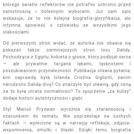
którego światło reflektorów nie potrafiło uchronić przed
samotnością i bolesnymi wyborami. Już sam opis
wskazuje, że to nie kolejna biografia-gloryfikacja, ale
intymna opowieść o człowieku ze wszystkimi jego
słabościami.
Od pierwszych stron widać, że autorka nie obawia się
pokazać także ciemniejszych stron losu Dalidy.
Pochodząca z Egiptu, kobieta o głosie, który podbijał serca
— ale prywatnie targana lękami, tęsknotami i
poszukiwaniem przynależności. Publikacja stawia pytania:
kim naprawdę była Iolanda Cristina Gigliotti, zanim
narodzono Dalidę-divę? Co znaczyło być sławną, gdy ceną
za to była utrata normalności? To spojrzenie „za kulisy”
dodaje historii autentyczności i głębi.
Styl Marioli Pryzwan wyróżnia się starannością i
szacunkiem do tematu. Nie poprzestaje na suchych
faktach — wplecione są w narrację refleksje, zdjęcia-
wspomnienia, smutki i blaski. Dzięki temu biografia