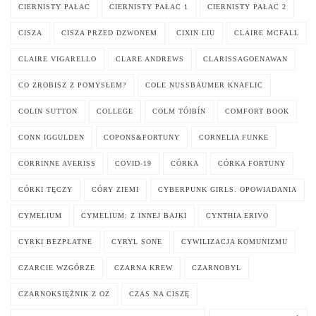
CIERNISTY PAŁAC
CIERNISTY PAŁAC 1
CIERNISTY PAŁAC 2
CISZA
CISZA PRZED DZWONEM
CIXIN LIU
CLAIRE MCFALL
CLAIRE VIGARELLO
CLARE ANDREWS
CLARISSAGOENAWAN
CO ZROBISZ Z POMYSŁEM?
COLE NUSSBAUMER KNAFLIC
COLIN SUTTON
COLLEGE
COLM TÓIBÍN
COMFORT BOOK
CONN IGGULDEN
COPONS&FORTUNY
CORNELIA FUNKE
CORRINNE AVERISS
COVID-19
CÓRKA
CÓRKA FORTUNY
CÓRKI TĘCZY
CÓRY ZIEMI
CYBERPUNK GIRLS. OPOWIADANIA
CYMELIUM
CYMELIUM: Z INNEJ BAJKI
CYNTHIA ERIVO
CYRKI BEZPŁATNE
CYRYL SONE
CYWILIZACJA KOMUNIZMU
CZARCIE WZGÓRZE
CZARNA KREW
CZARNOBYL
CZARNOKSIĘŻNIK Z OZ
CZAS NA CISZĘ