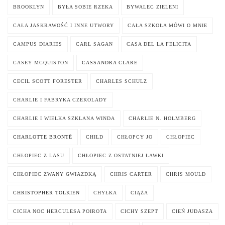
BROOKLYN
BYŁA SOBIE RZEKA
BYWALEC ZIELENI
CAŁA JASKRAWOŚĆ I INNE UTWORY
CAŁA SZKOŁA MÓWI O MNIE
CAMPUS DIARIES
CARL SAGAN
CASA DEL LA FELICITA
CASEY MCQUISTON
CASSANDRA CLARE
CECIL SCOTT FORESTER
CHARLES SCHULZ
CHARLIE I FABRYKA CZEKOLADY
CHARLIE I WIELKA SZKLANA WINDA
CHARLIE N. HOLMBERG
CHARLOTTE BRONTË
CHILD
CHŁOPCY JO
CHŁOPIEC
CHŁOPIEC Z LASU
CHŁOPIEC Z OSTATNIEJ ŁAWKI
CHŁOPIEC ZWANY GWIAZDKĄ
CHRIS CARTER
CHRIS MOULD
CHRISTOPHER TOLKIEN
CHYŁKA
CIĄŻA
CICHA NOC HERCULESA POIROTA
CICHY SZEPT
CIEŃ JUDASZA