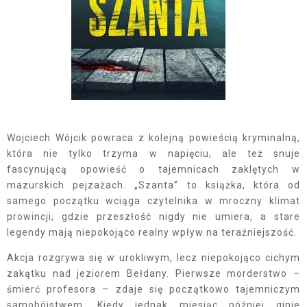
Wojciech Wójcik powraca z kolejną powieścią kryminalną,
która nie tylko trzyma w napięciu, ale też snuje
fascynującą opowieść o tajemnicach zaklętych w
mazurskich pejzażach. „Szanta” to książka, która od
samego początku wciąga czytelnika w mroczny klimat
prowincji, gdzie przeszłość nigdy nie umiera, a stare
legendy mają niepokojąco realny wpływ na teraźniejszość.
Akcja rozgrywa się w urokliwym, lecz niepokojąco cichym
zakątku nad jeziorem Bełdany. Pierwsze morderstwo –
śmierć profesora – zdaje się początkowo tajemniczym
samobójstwem. Kiedy jednak miesiąc później ginie