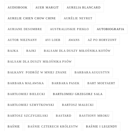
AUDIOBOOK
AUER MARGIT
AURELIA BLANCARD
AURELIE CHIEN CHOW CHINE
AURÉLIE NEYRET
AURIANE DESOMBRE
AUSTRALIJSKIE PIEKŁO
AUTOBIOGRAFIA
AUTOR NIEZNANY
AVI LOEB
AWANS
AŻ PO HORYZONT
BAJKA
BAJKI
BALSAM DLA DUSZY MIŁOŚNIKA KOTÓW
BALSAM DLA DUSZY MIŁOŚNIKA PSÓW
BAŁKANY: PODRÓŻ W MNIEJ ZNANE
BARBARA AUGUSTYN
BARBARA MALAWSKA
BARBARA PASEK
BART MOEYAERT
BARTŁOMIEJ BIELECKI
BARTŁOMIEJ GRZEGORZ SALA
BARTŁOMIEJ SZMYTKOWSKI
BARTOSZ MAŁECKI
BARTOSZ SZCZYGIELSKI
BASTARD
BASTIONY MROKU
BAŚNIE
BAŚNIE CZTERECH KRÓLESTW
BAŚNIE I LEGENDY