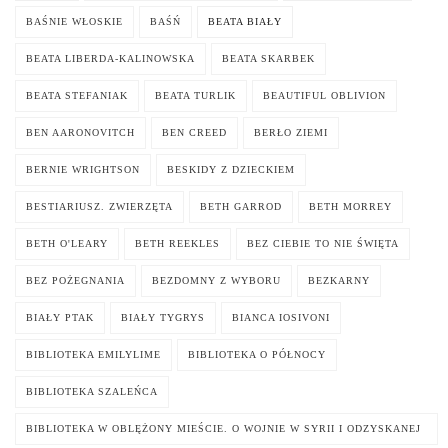
BAŚNIE WŁOSKIE
BAŚŃ
BEATA BIAŁY
BEATA LIBERDA-KALINOWSKA
BEATA SKARBEK
BEATA STEFANIAK
BEATA TURLIK
BEAUTIFUL OBLIVION
BEN AARONOVITCH
BEN CREED
BERŁO ZIEMI
BERNIE WRIGHTSON
BESKIDY Z DZIECKIEM
BESTIARIUSZ. ZWIERZĘTA
BETH GARROD
BETH MORREY
BETH O'LEARY
BETH REEKLES
BEZ CIEBIE TO NIE ŚWIĘTA
BEZ POŻEGNANIA
BEZDOMNY Z WYBORU
BEZKARNY
BIAŁY PTAK
BIAŁY TYGRYS
BIANCA IOSIVONI
BIBLIOTEKA EMILYLIME
BIBLIOTEKA O PÓŁNOCY
BIBLIOTEKA SZALEŃCA
BIBLIOTEKA W OBLĘŻONY MIEŚCIE. O WOJNIE W SYRII I ODZYSKANEJ