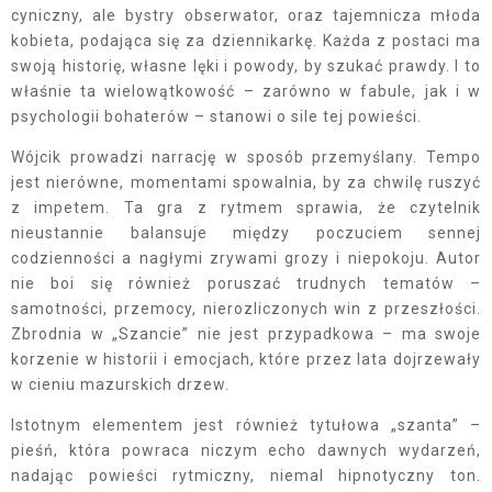
cyniczny, ale bystry obserwator, oraz tajemnicza młoda
kobieta, podająca się za dziennikarkę. Każda z postaci ma
swoją historię, własne lęki i powody, by szukać prawdy. I to
właśnie ta wielowątkowość – zarówno w fabule, jak i w
psychologii bohaterów – stanowi o sile tej powieści.
Wójcik prowadzi narrację w sposób przemyślany. Tempo
jest nierówne, momentami spowalnia, by za chwilę ruszyć
z impetem. Ta gra z rytmem sprawia, że czytelnik
nieustannie balansuje między poczuciem sennej
codzienności a nagłymi zrywami grozy i niepokoju. Autor
nie boi się również poruszać trudnych tematów –
samotności, przemocy, nierozliczonych win z przeszłości.
Zbrodnia w „Szancie” nie jest przypadkowa – ma swoje
korzenie w historii i emocjach, które przez lata dojrzewały
w cieniu mazurskich drzew.
Istotnym elementem jest również tytułowa „szanta” –
pieśń, która powraca niczym echo dawnych wydarzeń,
nadając powieści rytmiczny, niemal hipnotyczny ton.