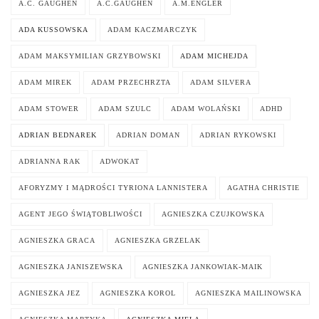
A.C. GAUGHEN
A.C.GAUGHEN
A.M.ENGLER
ADA KUSSOWSKA
ADAM KACZMARCZYK
ADAM MAKSYMILIAN GRZYBOWSKI
ADAM MICHEJDA
ADAM MIREK
ADAM PRZECHRZTA
ADAM SILVERA
ADAM STOWER
ADAM SZULC
ADAM WOLAŃSKI
ADHD
ADRIAN BEDNAREK
ADRIAN DOMAN
ADRIAN RYKOWSKI
ADRIANNA RAK
ADWOKAT
AFORYZMY I MĄDROŚCI TYRIONA LANNISTERA
AGATHA CHRISTIE
AGENT JEGO ŚWIĄTOBLIWOŚCI
AGNIESZKA CZUJKOWSKA
AGNIESZKA GRACA
AGNIESZKA GRZELAK
AGNIESZKA JANISZEWSKA
AGNIESZKA JANKOWIAK-MAIK
AGNIESZKA JEZ
AGNIESZKA KOROL
AGNIESZKA MAILINOWSKA