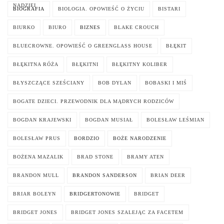
NADZIEI
BIOGRAFIA
BIOLOGIA. OPOWIEŚĆ O ŻYCIU
BISTARI
BIURKO
BIURO
BIZNES
BLAKE CROUCH
BLUECROWNE. OPOWIEŚĆ O GREENGLASS HOUSE
BŁĘKIT
BŁĘKITNA RÓŻA
BŁĘKITNI
BŁĘKITNY KOLIBER
BŁYSZCZĄCE SZEŚCIANY
BOB DYLAN
BOBASKI I MIŚ
BOGATE DZIECI. PRZEWODNIK DLA MĄDRYCH RODZICÓW
BOGDAN KRAJEWSKI
BOGDAN MUSIAŁ
BOLESŁAW LEŚMIAN
BOLESŁAW PRUS
BORDZIO
BOŻE NARODZENIE
BOŻENA MAZALIK
BRAD STONE
BRAMY ATEN
BRANDON MULL
BRANDON SANDERSON
BRIAN DEER
BRIAR BOLEYN
BRIDGERTONOWIE
BRIDGET
BRIDGET JONES
BRIDGET JONES SZALEJĄC ZA FACETEM