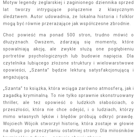
Motyw legendy żeglarskiej i zaginionego dziennika sprzed
lat tworzy intrygujące połączenie z klasycznym
śledztwem. Autor udowadnia, że lokalna historia i folklor
mogą być równie przerażające jak współczesne zbrodnie.
Choć powieść ma ponad 500 stron, trudno mówić o
dłużyznach. Owszem, zdarzają się momenty, które
spowalniają akcję, ale zwykle służą one pogłębieniu
portretów psychologicznych lub budowie napięcia. Dla
czytelnika lubiącego złożone struktury i wielowarstwowe
opowieści, „Szanta” będzie lekturą satysfakcjonującą i
angażującą.
„Szanta” to książka, która wciąga zarówno atmosferą, jak i
zagadką kryminalną. To nie tylko sprawnie skonstruowany
thriller, ale też opowieść o ludzkich słabościach, o
przeszłości, która nie chce odejść, i o ludziach, którzy
mimo własnych lęków i błędów próbują odkryć prawdę.
Wojciech Wójcik stworzył historię, która zostaje w głowie
na długo po przeczytaniu ostatniej strony. Dla miłośników