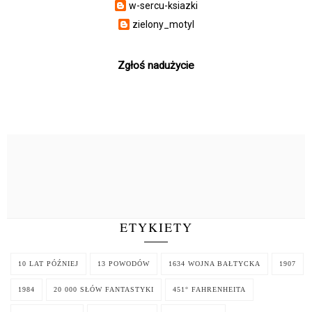
w-sercu-ksiazki
zielony_motyl
Zgłoś nadużycie
ETYKIETY
10 LAT PÓŹNIEJ
13 POWODÓW
1634 WOJNA BAŁTYCKA
1907
1984
20 000 SŁÓW FANTASTYKI
451° FAHRENHEITA