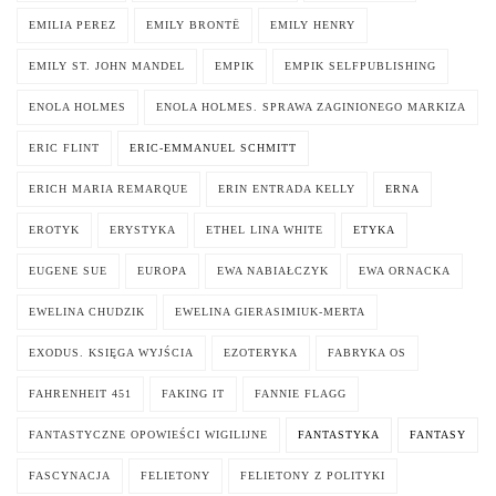
EMILIA PEREZ
EMILY BRONTË
EMILY HENRY
EMILY ST. JOHN MANDEL
EMPIK
EMPIK SELFPUBLISHING
ENOLA HOLMES
ENOLA HOLMES. SPRAWA ZAGINIONEGO MARKIZA
ERIC FLINT
ERIC-EMMANUEL SCHMITT
ERICH MARIA REMARQUE
ERIN ENTRADA KELLY
ERNA
EROTYK
ERYSTYKA
ETHEL LINA WHITE
ETYKA
EUGENE SUE
EUROPA
EWA NABIAŁCZYK
EWA ORNACKA
EWELINA CHUDZIK
EWELINA GIERASIMIUK-MERTA
EXODUS. KSIĘGA WYJŚCIA
EZOTERYKA
FABRYKA OS
FAHRENHEIT 451
FAKING IT
FANNIE FLAGG
FANTASTYCZNE OPOWIEŚCI WIGILIJNE
FANTASTYKA
FANTASY
FASCYNACJA
FELIETONY
FELIETONY Z POLITYKI