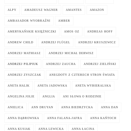
ALPY
AMADEUSZ WAGNER
AMANTES
AMAZON
AMBASADOR WYOBRAŹNI
AMBER
AMERYKAŃSKIE KSIĘŻNICZKI
AMOS OZ
ANDREAS HOFF
ANDREW CHILD
ANDRZEJ FLÜGEL
ANDRZEJ KRUSZEWICZ
ANDRZEJ MATHIASZ
ANDRZEJ MICHAŁ DERWISZ
ANDRZEJ PILIPIUK
ANDRZEJ ZAUCHA
ANDRZEJ ZIELIŃSKI
ANDRZEJ ZYSZCZAK
ANEGDOTY Z CZTERECH STRON ŚWIATA
ANETA HALIK
ANETA JADOWSKA
ANETA WYBIERALSKA
ANGELINA JOLIE
ANGLIA
ANI SŁOWA O RODZINIE
ANIELICA
ANN DRUYAN
ANNA BIEDRZYCKA
ANNA DAN
ANNA DĄBROWSKA
ANNA FALANA-JAFRA
ANNA KAŃTOCH
ANNA KUSIAK
ANNA LEWICKA
ANNA ŁACINA