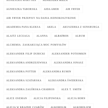
AGNIESZKA MARTYKA
AGNIESZKA MIELA
AGNIESZKA TABORSKA
AIDA AMER
AIR FRYER
AIR FRYER PRZEPISY NA DANIA JEDNOKOSZYKOWE
AKADEMIA PANA KLEKSA
AKELA
AKUSZERKA Z SENSBURGA
ALAITZ LECEAGA
ALANNA
ALBATROS
ALBUM
ALCHEMIA. ZASKAKUJĄCA MOC POMYSŁÓW
ALEKSANDER FILIP DUBICKI
ALEKSANDER POTIOMKIN
ALEKSANDRA ANDRZEJEWSKA
ALEKSANDRA JONASZ
ALEKSANDRA POTTER
ALEKSANDRA RUMIN
ALEKSANDRA SZATARSKA
ALEKSANDRA ŚWIDERSKA
ALEKSANDRA ZAGÓRSKA-CHABROS
ALEX T. SMITH
ALICE OSEMAN
ALICJA FILIPOWSKA
ALICJA HORN
ALICJA W KRAINIE CZARÓW
ALKOHOLIK
ALKOHOLIZM