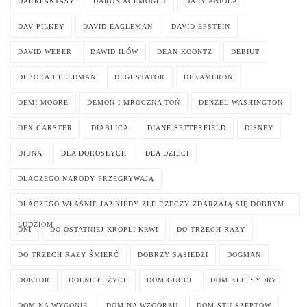
DARKFANTASY
DARON ACEMOGLU
DARY ANIOŁA
DAV PILKEY
DAVID EAGLEMAN
DAVID EPSTEIN
DAVID WEBER
DAWID ILÓW
DEAN KOONTZ
DEBIUT
DEBORAH FELDMAN
DEGUSTATOR
DEKAMERON
DEMI MOORE
DEMON I MROCZNA TOŃ
DENZEL WASHINGTON
DEX CARSTER
DIABLICA
DIANE SETTERFIELD
DISNEY
DIUNA
DLA DOROSŁYCH
DLA DZIECI
DLACZEGO NARODY PRZEGRYWAJĄ
DLACZEGO WŁAŚNIE JA? KIEDY ZŁE RZECZY ZDARZAJĄ SIĘ DOBRYM
LUDZIOM
DNI
DO OSTATNIEJ KROPLI KRWI
DO TRZECH RAZY
DO TRZECH RAZY ŚMIERĆ
DOBRZY SĄSIEDZI
DOGMAN
DOKTOR
DOLNE ŁUŻYCE
DOM GUCCI
DOM KLEPSYDRY
DOM NA WYGONIE
DOM NA WZGÓRZU
DOM STU SZEPTÓW