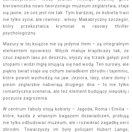
kierowniczka nowo tworzonego muzeum żeglarstwa, staje
się jasne, że coś jest nie tak. Tym bardziej, że kobieta traci
nie tylko życie, ale również… włosy. Makabryczny szczegół,
który przekształca kryminał w rasowy thriller
psychologiczny.
Mazury w tej książce nie są jedynie tłem – są integralnym
elementem opowieści. Wójcik maluje krajobrazy tak, że
czuć zapach lasu po deszczu, słyszy się trzask gałęzi pod
stopami i widzi mgłę snującą się nad wodą. Ten surowy, ale
piękny świat staje się cichym świadkiem zbrodni i tajemnic,
które powoli wychodzą na jaw. Jeziora, lasy, stare domy i
pieśni żeglarskie nabierają drugiego dna – to nie tylko
romantyczna sceneria, ale też element budujący niepokój i
poczucie zagrożenia.
W centrum fabuły stoją kobiety – Jagoda, Roma i Emilia –
które, każda z własnym bagażem doświadczeń, próbują
nie tylko odbudować muzeum, ale i rozwikłać zagadkę serii
zbrodni. Towarzyszy im były policjant Hubert Lange,