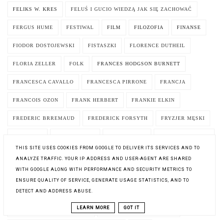
FELIKS W. KRES
FELUŚ I GUCIO WIEDZĄ JAK SIĘ ZACHOWAĆ
FERGUS HUME
FESTIWAL
FILM
FILOZOFIA
FINANSE
FIODOR DOSTOJEWSKI
FISTASZKI
FLORENCE DUTHEIL
FLORIA ZELLER
FOLK
FRANCES HODGSON BURNETT
FRANCESCA CAVALLO
FRANCESCA PIRRONE
FRANCJA
FRANCOIS OZON
FRANK HERBERT
FRANKIE ELKIN
FREDERIC BRREMAUD
FREDERICK FORSYTH
FRYZJER MĘSKI
FUNDACJA
FUNNY STORY
G. T. KARBER
GABRIELLE ZEVIN
THIS SITE USES COOKIES FROM GOOGLE TO DELIVER ITS SERVICES AND TO
GANDALF
GARBATE LATO
GARDEROBA
GARDNER DOZOIS
ANALYZE TRAFFIC. YOUR IP ADDRESS AND USER-AGENT ARE SHARED
WITH GOOGLE ALONG WITH PERFORMANCE AND SECURITY METRICS TO
GARETH RUBIN
GARY BRAVER
GDY GAŚNIE UŚMIECH
ENSURE QUALITY OF SERVICE, GENERATE USAGE STATISTICS, AND TO
GDY SŁOŃCE WYPIEKA SNY
GDZIE DIABEŁ MÓWI DOBRANOC
DETECT AND ADDRESS ABUSE.
LEARN MORE
GOT IT
GDZIE JEST KORONA CARA?
GDZIE JEST MOJA CÓRKA?