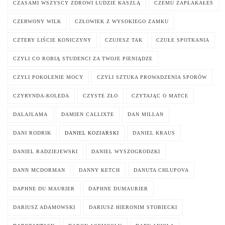
CZASAMI WSZYSCY ZDROWI LUDZIE KASZLĄ
CZEMU ZAPŁAKAŁEŚ
CZERWONY WILK
CZŁOWIEK Z WYSOKIEGO ZAMKU
CZTERY LIŚCIE KONICZYNY
CZUJESZ TAK
CZUŁE SPOTKANIA
CZYLI CO ROBIĄ STUDENCI ZA TWOJE PIENIĄDZE
CZYLI POKOLENIE MOCY
CZYLI SZTUKA PROWADZENIA SPORÓW
CZYRYNDA-KOLEDA
CZYSTE ZŁO
CZYTAJĄC O MATCE
DALAJLAMA
DAMIEN CALLIXTE
DAN MILLAN
DANI RODRIK
DANIEL KOZIARSKI
DANIEL KRAUS
DANIEL RADZIEJEWSKI
DANIEL WYSZOGRODZKI
DANN MCDORMAN
DANNY KETCH
DANUTA CHLUPOVA
DAPHNE DU MAURIER
DAPHNE DUMAURIER
DARIUSZ ADAMOWSKI
DARIUSZ HIERONIM STOBIECKI