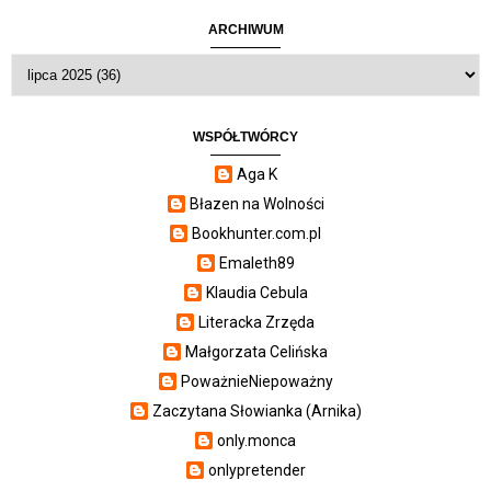
ARCHIWUM
WSPÓŁTWÓRCY
Aga K
Błazen na Wolności
Bookhunter.com.pl
Emaleth89
Klaudia Cebula
Literacka Zrzęda
Małgorzata Celińska
PoważnieNiepoważny
Zaczytana Słowianka (Arnika)
only.monca
onlypretender