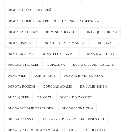
DOM UKRYTYCH ZNACZEŃ
DOM Z PAPIERU. ESCAPE BOOK. DZIENNIK PROFESORA
DOM ZIEMI I KRWI
DOMINIKA BRYCH
DOMINIQUE LOREAU
DOMY PISARZY
DON KICHOT Z LA MANCZY
DON ROSA
DON'T LOVE ME
DONATELLA RIZZATI
DONNA MARCHETTI
DOOKOŁA-KSIĄŻEK
DOPAMINA
DOPAŚĆ LEONA WAGANTA
DORA WILK
DORASTANIE
DOROTA BINDAROWSKA
DOROTA RODZIM
DOUGLAS ADAMS
DR JULIE SMITH
DRAG QUEEN
DRAMAT
DROGA DO ZAKRĘTU
DROGA WIEDZIE PRZEZ SEN
DROGOCENNA ĆMA
DRUGA SZANSA
DRUKARZ Z PUSZCZY BIAŁOWIESKIEJ
DRZWI Z SIEDMIOMA ZAMKAMI
DUCH
DUCH OPATA