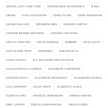
DZIWNE LOSY JANE EYRE
DŻENTELMEN WŁAMYWACZ
E.RAJ
EBOOK
ECHA ZAŚWIATÓW
EDDIE FLYNN
EDDIE REDMAYNE
EDGAR WALLACE
EDUARDA LIMA
EDWARD ASHTON
EDWARD BROOKE-HITCHING
EDWARD STACHURA
EDYCJA TEKSTÓW
EDYTA ŚWIĘTEK
EGMONT
EILIS LACEY
EINE KLEINE TRUP
EKONOMIA
EKRANIZACJA
ELENA FAVILLI
ELF DO ZADAŃ SPECJALNYCH
ELISA PURICELLI GUERRA
ELISABETH CARPENTER
ELISENDA ROCA
ELIZABETH FREMANTLE
ELIZABETH GASKELL
ELLE KENNEDY
ELLEN HAUN
ELŻBIETA I ESSEX
ELŻBIETA NIEĆ
EMANUEL BERGMANN
EMERAN MAYER
EMIL LUDWIG
EMILIA JABŁONOWSKA
EMILIA PADOŁ