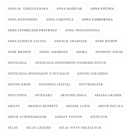
ANNA M. GORGOLEWSKA
ANNA MADEJAK
ANNA POTYRA
ANNA ROZENBERG
ANNA SAKOWICZ
ANNA SAMBORSKA
ANNA SZYMECZEK-PRZYBYŁO
ANNA TROJANOWSKA
ANNA ZGIERUN ŁACINA
ANNALIE GRAINGER
ANNE BISHOP
ANNE BRONTE
ANNIE JAKOBSEN
ANORA
ANTHONY DAVID
ANTOLOGIA
ANTOLOGIA DZIENNIKÓW PANDEMICZNYCH
ANTOLOGIA OPOWIADAŃ O DUCHACH
ANTONI GOŁUBIEW
ANTONI KROH
ANTONINA JASZTAL
ANTYBOHATER
ANYUTOPIA
APTEKARZ
ARAVIND ADIGA
ARIANA GRANDE
ARISTO
ARNOLD BENNETT
ARSENE LUPIN
ARTUR PACUŁA
ARTUR SCHOPENHAUER
ASHLEY POSTON
ATEŃCZYK
ATLAS
ATLAS LEGEND
ATLAS WYSP ODLEGŁYCH