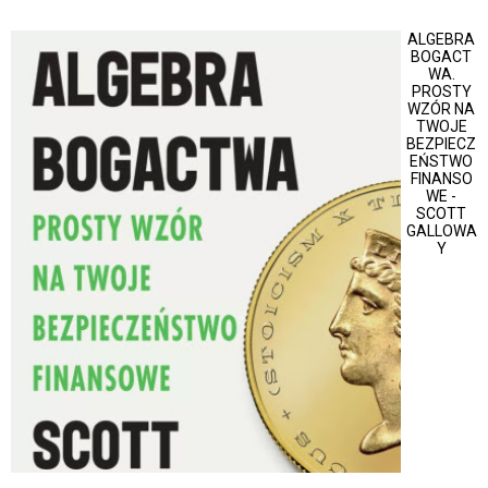
ALGEBRA
BOGACT
WA.
PROSTY
WZÓR NA
TWOJE
BEZPIECZ
EŃSTWO
FINANSO
WE -
SCOTT
GALLOWA
Y