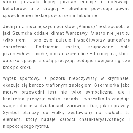
strony pozwala lepiej poznać emocje i motywacje
bohaterów, a z drugiej – chwilami powoduje pewne
spowolnienie i lekkie powtórzenia fabularne.
Jednym z mocniejszych punktów „Planszy” jest sposób, w
jaki Szumska oddaje klimat Warszawy. Miasto nie jest tu
tylko tłem – ono żyje, pulsuje i współtworzy atmosferę
zagrożenia. Podziemia metra, zrujnowane hale
przemysłowe i ciche, opustoszałe ulice – to miejsca, które
autorka opisuje z dużą precyzją, budując napięcie i grozę
krok po kroku.
Wątek sportowy, z pozoru nieoczywisty w kryminale,
okazuje się bardzo trafionym zabiegiem. Szermierka jako
motyw przewodni jest nie tylko symboliczna, ale i
konkretna: precyzja, walka, zasady – wszystko to znajduje
swoje odbicie w działaniach zarówno ofiar, jak i sprawcy.
Symbol planszy do walki, zostawiany na ciałach, to
element, który nadaje całości charakterystycznego i
niepokojącego rytmu.