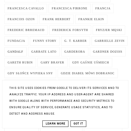
FRANCESCA CAVALLO
FRANCESCA PIRRONE
FRANCJA
FRANCOIS OZON
FRANK HERBERT
FRANKIE ELKIN
FREDERIC BRREMAUD
FREDERICK FORSYTH
FRYZJER MĘSKI
FUNDACJA
FUNNY STORY
G. T. KARBER
GABRIELLE ZEVIN
GANDALF
GARBATE LATO
GARDEROBA
GARDNER DOZOIS
GARETH RUBIN
GARY BRAVER
GDY GAŚNIE UŚMIECH
GDY SŁOŃCE WYPIEKA SNY
GDZIE DIABEŁ MÓWI DOBRANOC
GDZIE JEST KORONA CARA?
GDZIE JEST MOJA CÓRKA?
THIS SITE USES COOKIES FROM GOOGLE TO DELIVER ITS SERVICES AND TO
ANALYZE TRAFFIC. YOUR IP ADDRESS AND USER-AGENT ARE SHARED
GDZIE JEST SKRZYNIA Z KARABINAMI?
GEJE
WITH GOOGLE ALONG WITH PERFORMANCE AND SECURITY METRICS TO
GENERAŁ I PANNA
GEOGRAFIA
GEOPOLITYKA
ENSURE QUALITY OF SERVICE, GENERATE USAGE STATISTICS, AND TO
DETECT AND ADDRESS ABUSE.
GEORGE A. ROMERO
GEORGE I BŁĘKITNY KSIĘŻYC
LEARN MORE
GOT IT
GEORGE ORWELL
GEORGE R.R. MARTIN
GEORGETTE HEYER