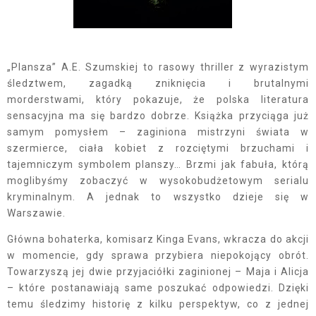
„Plansza” A.E. Szumskiej to rasowy thriller z wyrazistym
śledztwem, zagadką zniknięcia i brutalnymi
morderstwami, który pokazuje, że polska literatura
sensacyjna ma się bardzo dobrze. Książka przyciąga już
samym pomysłem – zaginiona mistrzyni świata w
szermierce, ciała kobiet z rozciętymi brzuchami i
tajemniczym symbolem planszy… Brzmi jak fabuła, którą
moglibyśmy zobaczyć w wysokobudżetowym serialu
kryminalnym. A jednak to wszystko dzieje się w
Warszawie.
Główna bohaterka, komisarz Kinga Evans, wkracza do akcji
w momencie, gdy sprawa przybiera niepokojący obrót.
Towarzyszą jej dwie przyjaciółki zaginionej – Maja i Alicja
– które postanawiają same poszukać odpowiedzi. Dzięki
temu śledzimy historię z kilku perspektyw, co z jednej