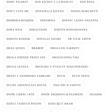
DOMY PISARZY
DON KICHOT Z LA MANCZY
DON ROSA
DON'T LOVE ME
DONATELLA RIZZATI
DONNA MARCHETTI
DOOKOŁA-KSIĄŻEK
DOPAMINA
DOPAŚĆ LEONA WAGANTA
DORA WILK
DORASTANIE
DOROTA BINDAROWSKA
DOROTA RODZIM
DOUGLAS ADAMS
DR JULIE SMITH
DRAG QUEEN
DRAMAT
DROGA DO ZAKRĘTU
DROGA WIEDZIE PRZEZ SEN
DROGOCENNA ĆMA
DRUGA SZANSA
DRUKARZ Z PUSZCZY BIAŁOWIESKIEJ
DRZWI Z SIEDMIOMA ZAMKAMI
DUCH
DUCH OPATA
DUCHY GREENGLASS HOUSE
DWA DNI W PARYŻU
DWÓR CIERNI I RÓŻ
DWÓR SREBRNYCH PŁOMIENI
DZIADEK
DZIECI STARYCH BOGÓW
DZIECIĘCY KRAM