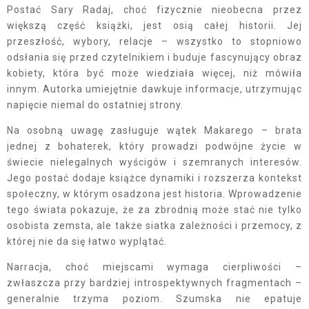
Postać Sary Radaj, choć fizycznie nieobecna przez
większą część książki, jest osią całej historii. Jej
przeszłość, wybory, relacje – wszystko to stopniowo
odsłania się przed czytelnikiem i buduje fascynujący obraz
kobiety, która być może wiedziała więcej, niż mówiła
innym. Autorka umiejętnie dawkuje informacje, utrzymując
napięcie niemal do ostatniej strony.
Na osobną uwagę zasługuje wątek Makarego – brata
jednej z bohaterek, który prowadzi podwójne życie w
świecie nielegalnych wyścigów i szemranych interesów.
Jego postać dodaje książce dynamiki i rozszerza kontekst
społeczny, w którym osadzona jest historia. Wprowadzenie
tego świata pokazuje, że za zbrodnią może stać nie tylko
osobista zemsta, ale także siatka zależności i przemocy, z
której nie da się łatwo wyplątać.
Narracja, choć miejscami wymaga cierpliwości –
zwłaszcza przy bardziej introspektywnych fragmentach –
generalnie trzyma poziom. Szumska nie epatuje