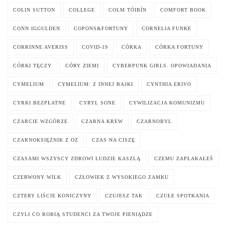
COLIN SUTTON
COLLEGE
COLM TÓIBÍN
COMFORT BOOK
CONN IGGULDEN
COPONS&FORTUNY
CORNELIA FUNKE
CORRINNE AVERISS
COVID-19
CÓRKA
CÓRKA FORTUNY
CÓRKI TĘCZY
CÓRY ZIEMI
CYBERPUNK GIRLS. OPOWIADANIA
CYMELIUM
CYMELIUM: Z INNEJ BAJKI
CYNTHIA ERIVO
CYRKI BEZPŁATNE
CYRYL SONE
CYWILIZACJA KOMUNIZMU
CZARCIE WZGÓRZE
CZARNA KREW
CZARNOBYL
CZARNOKSIĘŻNIK Z OZ
CZAS NA CISZĘ
CZASAMI WSZYSCY ZDROWI LUDZIE KASZLĄ
CZEMU ZAPŁAKAŁEŚ
CZERWONY WILK
CZŁOWIEK Z WYSOKIEGO ZAMKU
CZTERY LIŚCIE KONICZYNY
CZUJESZ TAK
CZUŁE SPOTKANIA
CZYLI CO ROBIĄ STUDENCI ZA TWOJE PIENIĄDZE