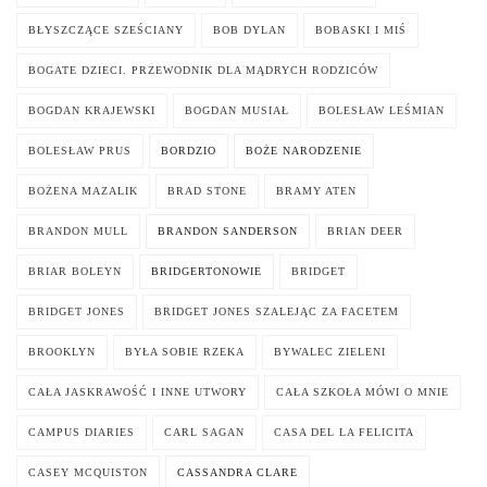
BŁYSZCZĄCE SZEŚCIANY
BOB DYLAN
BOBASKI I MIŚ
BOGATE DZIECI. PRZEWODNIK DLA MĄDRYCH RODZICÓW
BOGDAN KRAJEWSKI
BOGDAN MUSIAŁ
BOLESŁAW LEŚMIAN
BOLESŁAW PRUS
BORDZIO
BOŻE NARODZENIE
BOŻENA MAZALIK
BRAD STONE
BRAMY ATEN
BRANDON MULL
BRANDON SANDERSON
BRIAN DEER
BRIAR BOLEYN
BRIDGERTONOWIE
BRIDGET
BRIDGET JONES
BRIDGET JONES SZALEJĄC ZA FACETEM
BROOKLYN
BYŁA SOBIE RZEKA
BYWALEC ZIELENI
CAŁA JASKRAWOŚĆ I INNE UTWORY
CAŁA SZKOŁA MÓWI O MNIE
CAMPUS DIARIES
CARL SAGAN
CASA DEL LA FELICITA
CASEY MCQUISTON
CASSANDRA CLARE