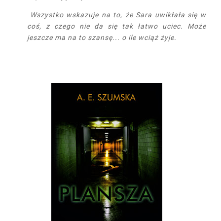
Wszystko wskazuje na to, że Sara uwikłała się w
coś, z czego nie da się tak łatwo uciec. Może
jeszcze ma na to szansę... o ile wciąż żyje.