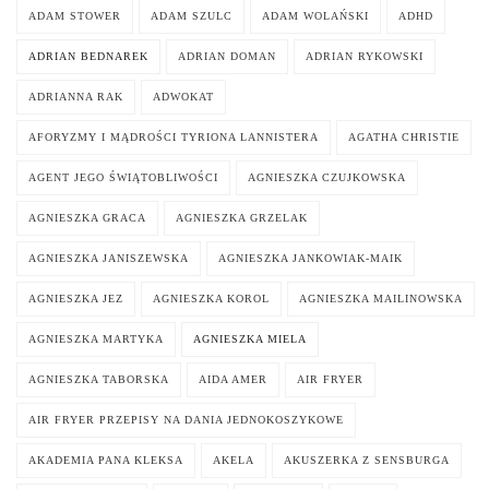
ADAM STOWER
ADAM SZULC
ADAM WOLAŃSKI
ADHD
ADRIAN BEDNAREK
ADRIAN DOMAN
ADRIAN RYKOWSKI
ADRIANNA RAK
ADWOKAT
AFORYZMY I MĄDROŚCI TYRIONA LANNISTERA
AGATHA CHRISTIE
AGENT JEGO ŚWIĄTOBLIWOŚCI
AGNIESZKA CZUJKOWSKA
AGNIESZKA GRACA
AGNIESZKA GRZELAK
AGNIESZKA JANISZEWSKA
AGNIESZKA JANKOWIAK-MAIK
AGNIESZKA JEZ
AGNIESZKA KOROL
AGNIESZKA MAILINOWSKA
AGNIESZKA MARTYKA
AGNIESZKA MIELA
AGNIESZKA TABORSKA
AIDA AMER
AIR FRYER
AIR FRYER PRZEPISY NA DANIA JEDNOKOSZYKOWE
AKADEMIA PANA KLEKSA
AKELA
AKUSZERKA Z SENSBURGA