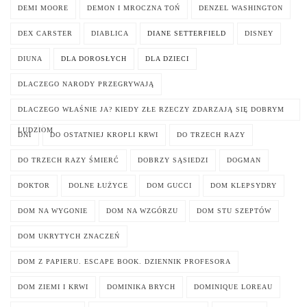
DEMI MOORE
DEMON I MROCZNA TOŃ
DENZEL WASHINGTON
DEX CARSTER
DIABLICA
DIANE SETTERFIELD
DISNEY
DIUNA
DLA DOROSŁYCH
DLA DZIECI
DLACZEGO NARODY PRZEGRYWAJĄ
DLACZEGO WŁAŚNIE JA? KIEDY ZŁE RZECZY ZDARZAJĄ SIĘ DOBRYM
LUDZIOM
DNI
DO OSTATNIEJ KROPLI KRWI
DO TRZECH RAZY
DO TRZECH RAZY ŚMIERĆ
DOBRZY SĄSIEDZI
DOGMAN
DOKTOR
DOLNE ŁUŻYCE
DOM GUCCI
DOM KLEPSYDRY
DOM NA WYGONIE
DOM NA WZGÓRZU
DOM STU SZEPTÓW
DOM UKRYTYCH ZNACZEŃ
DOM Z PAPIERU. ESCAPE BOOK. DZIENNIK PROFESORA
DOM ZIEMI I KRWI
DOMINIKA BRYCH
DOMINIQUE LOREAU