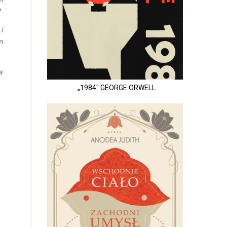
?
i
m
a
„1984" GEORGE ORWELL