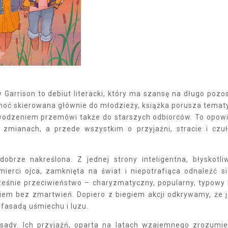
Garrison to debiut literacki, który ma szansę na długo pozo
 Choć skierowana głównie do młodzieży, książka porusza temat
powodzeniem przemówi także do starszych odbiorców. To opow
zmianach, a przede wszystkim o przyjaźni, stracie i czu
brze nakreślona. Z jednej strony inteligentna, błyskotli
mierci ojca, zamknięta na świat i niepotrafiąca odnaleźć s
ocześnie przeciwieństwo – charyzmatyczny, popularny, typowy 
akiem bez zmartwień. Dopiero z biegiem akcji odkrywamy, że 
 fasadą uśmiechu i luzu.
esady. Ich przyjaźń, oparta na latach wzajemnego zrozumie