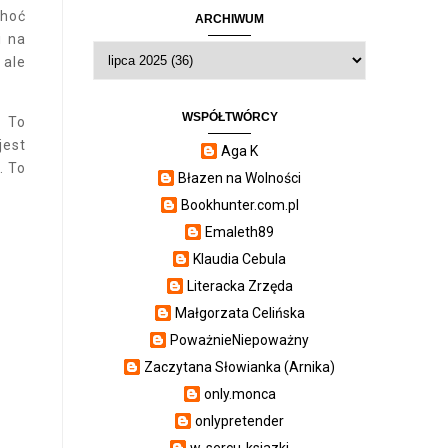
choć
ARCHIWUM
i na
 ale
WSPÓŁTWÓRCY
. To
jest
Aga K
. To
Błazen na Wolności
Bookhunter.com.pl
Emaleth89
Klaudia Cebula
Literacka Zrzęda
Małgorzata Celińska
PoważnieNiepoważny
Zaczytana Słowianka (Arnika)
only.monca
onlypretender
w-sercu-ksiazki