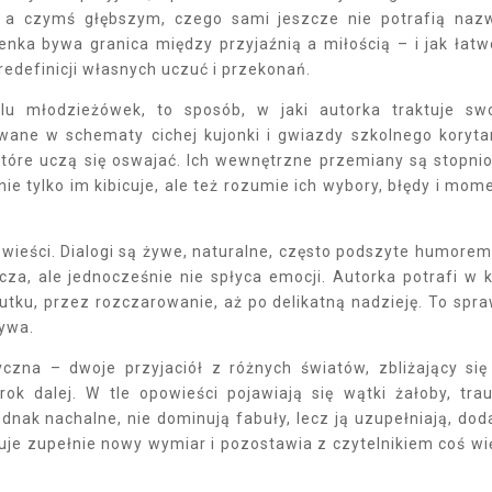
 a czymś głębszym, czego sami jeszcze nie potrafią naz
ka bywa granica między przyjaźnią a miłością – i jak łatw
edefinicji własnych uczuć i przekonań.
lu młodzieżówek, to sposób, w jaki autorka traktuje sw
wane w schematy cichej kujonki i gwiazdy szkolnego koryta
tóre uczą się oswajać. Ich wewnętrzne przemiany są stopni
ie tylko im kibicuje, ale też rozumie ich wybory, błędy i mom
ieści. Dialogi są żywe, naturalne, często podszyte humorem
acza, ale jednocześnie nie spłyca emocji. Autorka potrafi w k
tku, przez rozczarowanie, aż po delikatną nadzieję. To spra
żywa.
zna – dwoje przyjaciół z różnych światów, zbliżający się
krok dalej. W tle opowieści pojawiają się wątki żałoby, tra
dnak nachalne, nie dominują fabuły, lecz ją uzupełniają, dod
kuje zupełnie nowy wymiar i pozostawia z czytelnikiem coś wi