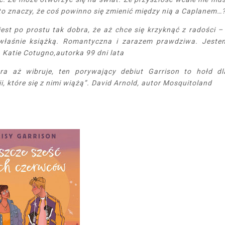
 to znaczy, że coś powinno się zmienić między nią a Caplanem…
 jest po prostu tak dobra, że aż chce się krzyknąć z radości – 
 właśnie książką. Romantyczna i zarazem prawdziwa. Jeste
Katie Cotugno,autorka 99 dni lata
óra aż wibruje, ten porywający debiut Garrison to hołd dl
, które się z nimi wiążą”. David Arnold, autor Mosquitoland