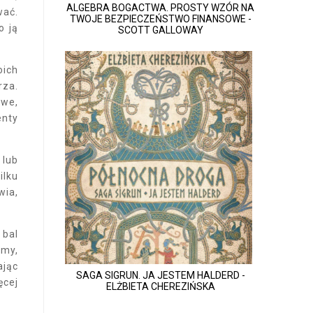
ALGEBRA BOGACTWA. PROSTY WZÓR NA
wać.
TWOJE BEZPIECZEŃSTWO FINANSOWE -
o ją
SCOTT GALLOWAY
oich
rza.
owe,
enty
 lub
ilku
wia,
 bal
umy,
ając
SAGA SIGRUN. JA JESTEM HALDERD -
ęcej
ELŻBIETA CHEREZIŃSKA