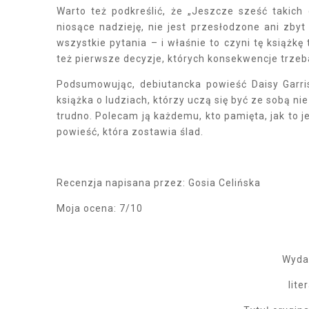
Warto też podkreślić, że „Jeszcze sześć takich
niosące nadzieję, nie jest przesłodzone ani zby
wszystkie pytania – i właśnie to czyni tę książkę 
też pierwsze decyzje, których konsekwencje trze
Podsumowując, debiutancka powieść Daisy Garriso
książka o ludziach, którzy uczą się być ze sobą ni
trudno. Polecam ją każdemu, kto pamięta, jak to j
powieść, która zostawia ślad.
Recenzja napisana przez: Gosia Celińska
Moja ocena: 7/10
Wydaw
lit