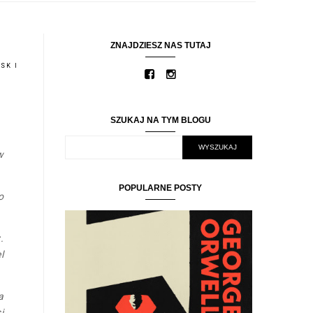
ZNAJDZIESZ NAS TUTAJ
SK I
SZUKAJ NA TYM BLOGU
w
POPULARNE POSTY
o
.
l
a
i