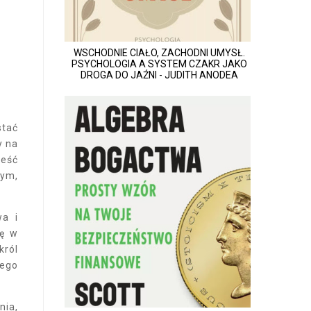
WSCHODNIE CIAŁO, ZACHODNI UMYSŁ.
PSYCHOLOGIA A SYSTEM CZAKR JAKO
DROGA DO JAŹNI - JUDITH ANODEA
stać
y na
ieść
łym,
wa i
ię w
król
jego
nia,