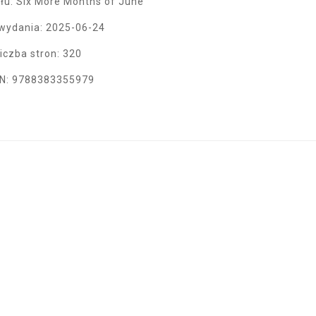
ału: Six More Months of June
wydania: 2025-06-24
iczba stron: 320
N: 9788383355979