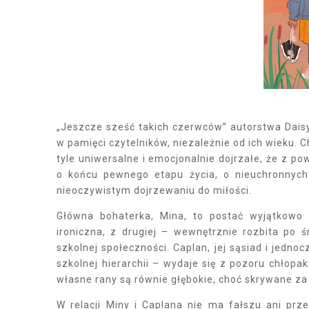
„Jeszcze sześć takich czerwców” autorstwa Daisy 
w pamięci czytelników, niezależnie od ich wieku.
tyle uniwersalne i emocjonalnie dojrzałe, że z 
o końcu pewnego etapu życia, o nieuchronnych 
nieoczywistym dojrzewaniu do miłości.
Główna bohaterka, Mina, to postać wyjątkowo do
ironiczna, z drugiej – wewnętrznie rozbita po ś
szkolnej społeczności. Caplan, jej sąsiad i jedn
szkolnej hierarchii – wydaje się z pozoru chłop
własne rany są równie głębokie, choć skrywane za
W relacji Miny i Caplana nie ma fałszu ani prz