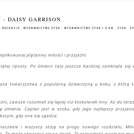
 - DAISY GARRISON
,
RECENZJE
,
WYDAWNICTWO ZYSK
,
WYDAWNICTWO ZYSK I S-KA
,
ZYSK
,
ZY
plikowanej plątaniny miłości i przyjaźni.
ciętej riposty. Po śmierci taty jeszcze bardziej zamknęła się 
usza towarzystwa z popularną dziewczyną u boku, z którą t
ni, zawsze rozumieli się lepiej niż ktokolwiek inny. Aż do teraz
 zmienia. Caplan jest w szoku, gdy jego najlepszy przyjacie
kszym, gdy ona się zgadza.
znaczenie i wszyscy stoją na progu nowego rozdziału, Min
. Że może otworzyć się na świat. Że przyszłość wcale nie mus