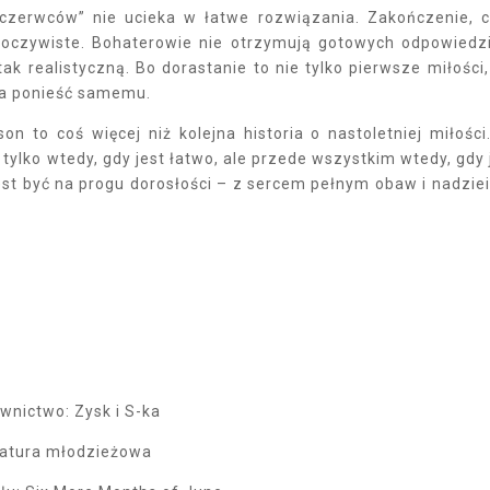
 czerwców” nie ucieka w łatwe rozwiązania. Zakończenie, 
t oczywiste. Bohaterowie nie otrzymują gotowych odpowiedz
tak realistyczną. Bo dorastanie to nie tylko pierwsze miłości,
ba ponieść samemu.
n to coś więcej niż kolejna historia o nastoletniej miłości
e tylko wtedy, gdy jest łatwo, ale przede wszystkim wtedy, gdy 
est być na progu dorosłości – z sercem pełnym obaw i nadziei
nictwo: Zysk i S-ka
eratura młodzieżowa