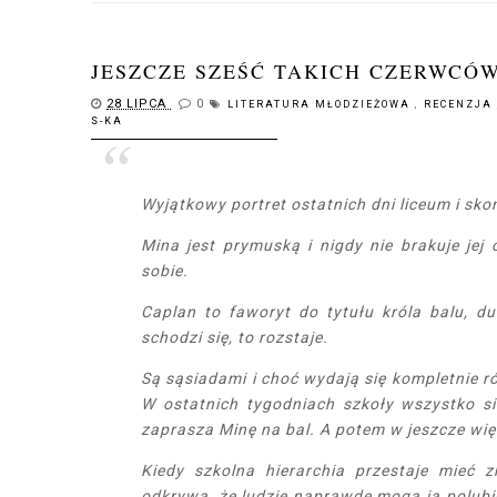
JESZCZE SZEŚĆ TAKICH CZERWCÓW
28 LIPCA
0
LITERATURA MŁODZIEŻOWA
,
RECENZJA
S-KA
Wyjątkowy portret ostatnich dni liceum i skom
Mina jest prymuską i nigdy nie brakuje jej 
sobie.
Caplan to faworyt do tytułu króla balu, d
schodzi się, to rozstaje.
Są sąsiadami i choć wydają się kompletnie róż
W ostatnich tygodniach szkoły wszystko się
zaprasza Minę na bal. A potem w jeszcze wię
Kiedy szkolna hierarchia przestaje mieć 
odkrywa, że ludzie naprawdę mogą ją polubić