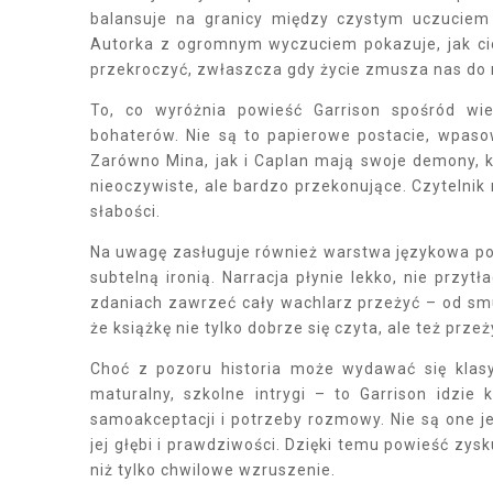
balansuje na granicy między czystym uczuciem
Autorka z ogromnym wyczuciem pokazuje, jak cien
przekroczyć, zwłaszcza gdy życie zmusza nas do r
To, co wyróżnia powieść Garrison spośród wie
bohaterów. Nie są to papierowe postacie, wpaso
Zarówno Mina, jak i Caplan mają swoje demony, k
nieoczywiste, ale bardzo przekonujące. Czytelnik n
słabości.
Na uwagę zasługuje również warstwa językowa pow
subtelną ironią. Narracja płynie lekko, nie przytł
zdaniach zawrzeć cały wachlarz przeżyć – od smu
że książkę nie tylko dobrze się czyta, ale też prze
Choć z pozoru historia może wydawać się klasyc
maturalny, szkolne intrygi – to Garrison idzie 
samoakceptacji i potrzeby rozmowy. Nie są one je
jej głębi i prawdziwości. Dzięki temu powieść zys
niż tylko chwilowe wzruszenie.