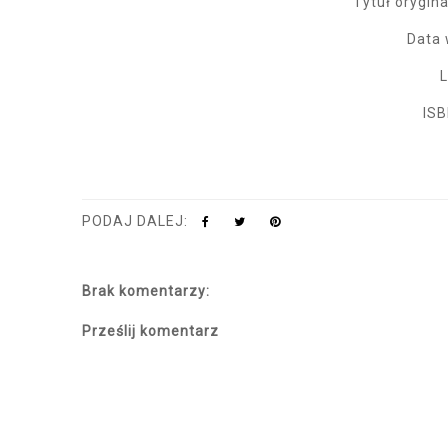
Tytuł orygin
Data 
L
ISB
PODAJ DALEJ:
Brak komentarzy:
Prześlij komentarz