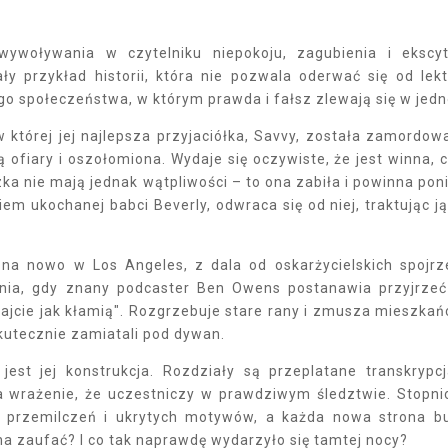
wywoływania w czytelniku niepokoju, zagubienia i ekscyt
ły przykład historii, która nie pozwala oderwać się od lekt
o społeczeństwa, w którym prawda i fałsz zlewają się w jedn
w której jej najlepsza przyjaciółka, Savvy, została zamordow
ofiary i oszołomiona. Wydaje się oczywiste, że jest winna, 
a nie mają jednak wątpliwości – to ona zabiła i powinna pon
em ukochanej babci Beverly, odwraca się od niej, traktując ją
 na nowo w Los Angeles, z dala od oskarżycielskich spojrz
enia, gdy znany podcaster Ben Owens postanawia przyjrzeć
ajcie jak kłamią". Rozgrzebuje stare rany i zmusza mieszka
skutecznie zamiatali pod dywan.
est jej konstrukcja. Rozdziały są przeplatane transkrypc
a wrażenie, że uczestniczy w prawdziwym śledztwie. Stopn
 przemilczeń i ukrytych motywów, a każda nowa strona b
a zaufać? I co tak naprawdę wydarzyło się tamtej nocy?