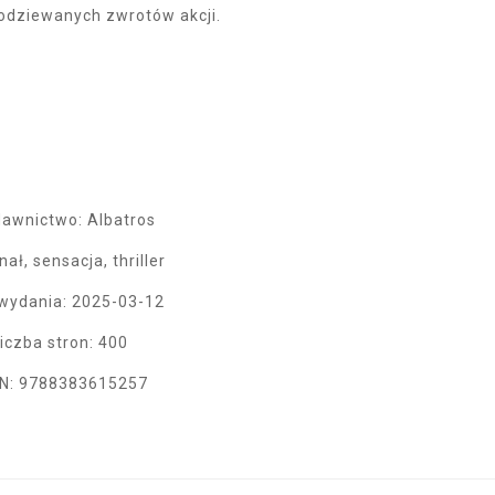
podziewanych zwrotów akcji.
awnictwo: Albatros
ał, sensacja, thriller
wydania: 2025-03-12
iczba stron: 400
N: 9788383615257