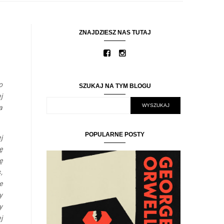
ZNAJDZIESZ NAS TUTAJ
o
SZUKAJ NA TYM BLOGU
j
a
POPULARNE POSTY
j
ę
ę
,
e
y
y
j