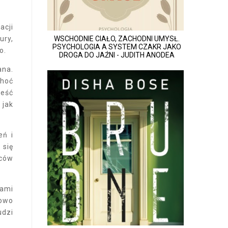
acji
ury,
WSCHODNIE CIAŁO, ZACHODNI UMYSŁ.
PSYCHOLOGIA A SYSTEM CZAKR JAKO
o.
DROGA DO JAŹNI - JUDITH ANODEA
ana.
choć
ieść
 jak
eń i
 się
ńców
jami
iowo
udzi