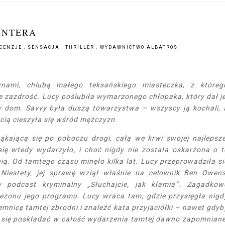
INTERA
CENZJE
,
SENSACJA
,
THRILLER
,
WYDAWNICTWO ALBATROS
nami, chlubą małego teksańskiego miasteczka, z któreg
ce zazdrość. Lucy poślubiła wymarzonego chłopaka, który dał je
y dom. Savvy była duszą towarzystwa – wszyscy ją kochali, 
ścią cieszyła się wśród mężczyzn.
ąkającą się po poboczu drogi, całą we krwi swojej najlepsze
 się wtedy wydarzyło, i choć nigdy nie została oskarżona o t
nią. Od tamtego czasu minęło kilka lat. Lucy przeprowadziła si
Niestety, jej sprawę wziął właśnie na celownik Ben Owens
 podcast kryminalny „Słuchajcie, jak kłamią”. Zagadkow
zonu jego programu. Lucy wraca tam, gdzie przysięgła nigd
emnicę tamtej zbrodni i znaleźć kata przyjaciółki – nawet gdyb
ra się poskładać w całość wydarzenia tamtej dawno zapomniane