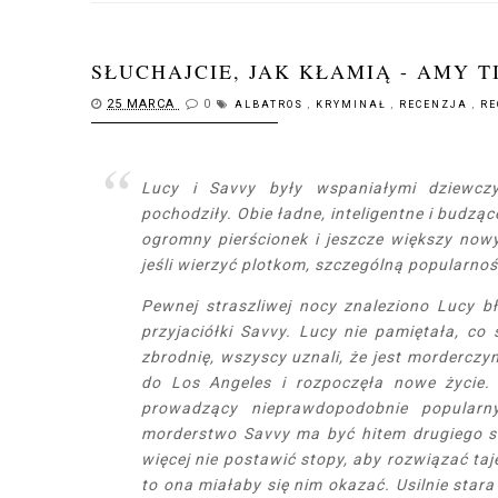
SŁUCHAJCIE, JAK KŁAMIĄ - AMY T
25 MARCA
0
ALBATROS
,
KRYMINAŁ
,
RECENZJA
,
RE
Lucy i Savvy były wspaniałymi dziewczy
pochodziły. Obie ładne, inteligentne i budzą
ogromny pierścionek i jeszcze większy now
jeśli wierzyć plotkom, szczególną popularno
Pewnej straszliwej nocy znaleziono Lucy bł
przyjaciółki Savvy. Lucy nie pamiętała, co
zbrodnię, wszyscy uznali, że jest morderczy
do Los Angeles i rozpoczęła nowe życie. 
prowadzący nieprawdopodobnie popularny
morderstwo Savvy ma być hitem drugiego se
więcej nie postawić stopy, aby rozwiązać taj
to ona miałaby się nim okazać. Usilnie sta