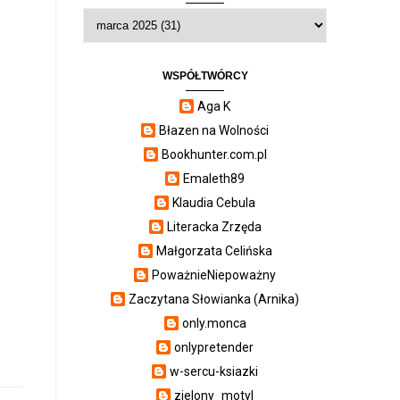
WSPÓŁTWÓRCY
Aga K
Błazen na Wolności
Bookhunter.com.pl
Emaleth89
Klaudia Cebula
Literacka Zrzęda
Małgorzata Celińska
PoważnieNiepoważny
Zaczytana Słowianka (Arnika)
only.monca
onlypretender
w-sercu-ksiazki
zielony_motyl