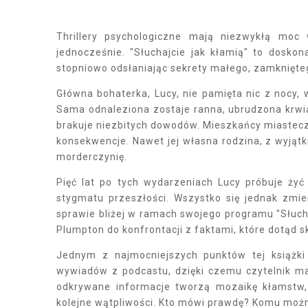
Thrillery psychologiczne mają niezwykłą moc 
jednocześnie. "Słuchajcie jak kłamią" to doskona
stopniowo odsłaniając sekrety małego, zamknięteg
Główna bohaterka, Lucy, nie pamięta nic z nocy, 
Sama odnaleziona zostaje ranna, ubrudzona krwią 
brakuje niezbitych dowodów. Mieszkańcy miasteczk
konsekwencje. Nawet jej własna rodzina, z wyjątki
morderczynię.
Pięć lat po tych wydarzeniach Lucy próbuje żyć
stygmatu przeszłości. Wszystko się jednak zmi
sprawie bliżej w ramach swojego programu "Słuch
Plumpton do konfrontacji z faktami, które dotąd 
Jednym z najmocniejszych punktów tej książki j
wywiadów z podcastu, dzięki czemu czytelnik m
odkrywane informacje tworzą mozaikę kłamstw,
kolejne wątpliwości. Kto mówi prawdę? Komu możn