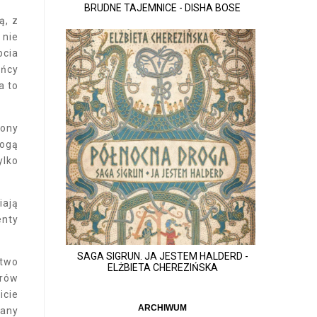
BRUDNE TAJEMNICE - DISHA BOSE
ą, z
 nie
bcia
ańcy
a to
zony
mogą
ylko
iają
enty
SAGA SIGRUN. JA JESTEM HALDERD -
atwo
ELŻBIETA CHEREZIŃSKA
erów
icie
ARCHIWUM
wany