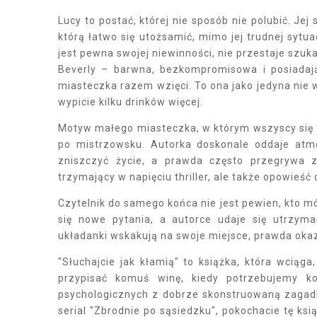
Lucy to postać, której nie sposób nie polubić. Jej
którą łatwo się utożsamić, mimo jej trudnej sytuac
jest pewna swojej niewinności, nie przestaje szuk
Beverly – barwna, bezkompromisowa i posiadaj
miasteczka razem wzięci. To ona jako jedyna nie w
wypicie kilku drinków więcej.
Motyw małego miasteczka, w którym wszyscy się z
po mistrzowsku. Autorka doskonale oddaje atmo
zniszczyć życie, a prawda często przegrywa z
trzymający w napięciu thriller, ale także opowieść
Czytelnik do samego końca nie jest pewien, kto m
się nowe pytania, a autorce udaje się utrzyma
układanki wskakują na swoje miejsce, prawda okazu
"Słuchajcie jak kłamią" to książka, która wciąg
przypisać komuś winę, kiedy potrzebujemy koz
psychologicznych z dobrze skonstruowaną zagadką
serial "Zbrodnie po sąsiedzku", pokochacie tę ksią