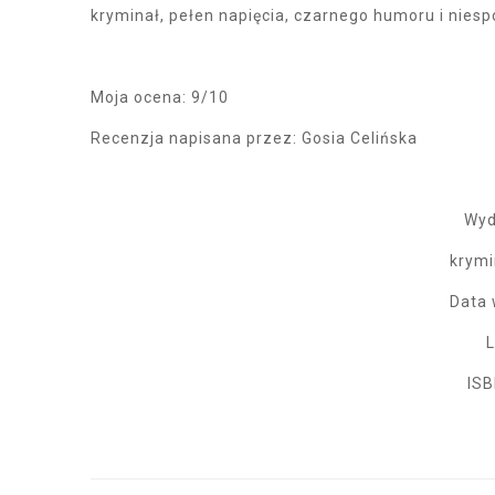
kryminał, pełen napięcia, czarnego humoru i nies
Moja ocena: 9/10
Recenzja napisana przez: Gosia Celińska
Wyd
krymin
Data 
L
ISB