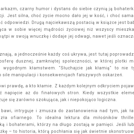
 sarkazm, czarny humor i dystans do siebie czynią ją bohaterk
ji. Jest silna, choć życie mocno dało jej w kość, i choć sama
ać odpowiedzi. Drugą najciekawszą postacią w książce jest ba
ąca w sobie więcej mądrości życiowej niż wszyscy mieszk
ątpi w swoją wnuczkę i dodaje jej odwagi, nawet jeśli oznacz
nają, a jednocześnie każdy coś ukrywa, jest tutaj poprowad
sferę dusznej, zamkniętej społeczności, w której plotki 
 wygodnym kłamstwem. "Słuchajcie jak kłamią" to nie t
 o sile manipulacji i konsekwencjach fałszywych oskarżeń.
ówi prawdę, a kto kłamie. Z każdym kolejnym odkryciem pojaw
ć napięcie aż do finałowych stron. Kiedy wszystkie elem
je się zarówno szokująca, jak i niepokojąco logiczna.
a, bawi, intryguje i zmusza do zastanowienia nad tym, jak ł
ła ofiarnego. To idealna lektura dla miłośników thrill
 i bohaterami, którzy na długo zostają w pamięci. Jeśli lub
żkę – to historia, którą pochłania się jak świetnie skonstruo