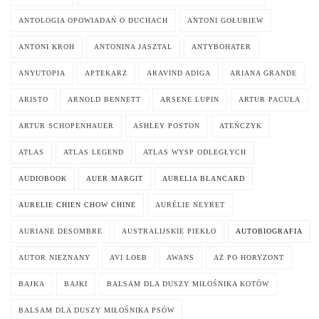
ANTOLOGIA OPOWIADAŃ O DUCHACH
ANTONI GOŁUBIEW
ANTONI KROH
ANTONINA JASZTAL
ANTYBOHATER
ANYUTOPIA
APTEKARZ
ARAVIND ADIGA
ARIANA GRANDE
ARISTO
ARNOLD BENNETT
ARSENE LUPIN
ARTUR PACUŁA
ARTUR SCHOPENHAUER
ASHLEY POSTON
ATEŃCZYK
ATLAS
ATLAS LEGEND
ATLAS WYSP ODLEGŁYCH
AUDIOBOOK
AUER MARGIT
AURELIA BLANCARD
AURELIE CHIEN CHOW CHINE
AURÉLIE NEYRET
AURIANE DESOMBRE
AUSTRALIJSKIE PIEKŁO
AUTOBIOGRAFIA
AUTOR NIEZNANY
AVI LOEB
AWANS
AŻ PO HORYZONT
BAJKA
BAJKI
BALSAM DLA DUSZY MIŁOŚNIKA KOTÓW
BALSAM DLA DUSZY MIŁOŚNIKA PSÓW