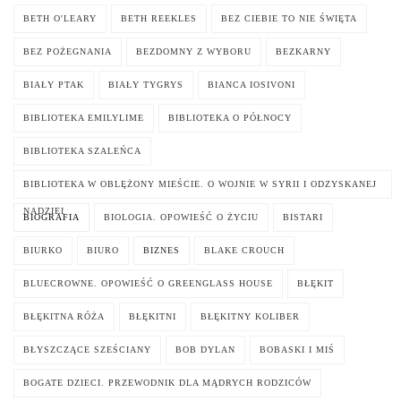
BETH O'LEARY
BETH REEKLES
BEZ CIEBIE TO NIE ŚWIĘTA
BEZ POŻEGNANIA
BEZDOMNY Z WYBORU
BEZKARNY
BIAŁY PTAK
BIAŁY TYGRYS
BIANCA IOSIVONI
BIBLIOTEKA EMILYLIME
BIBLIOTEKA O PÓŁNOCY
BIBLIOTEKA SZALEŃCA
BIBLIOTEKA W OBLĘŻONY MIEŚCIE. O WOJNIE W SYRII I ODZYSKANEJ
NADZIEI
BIOGRAFIA
BIOLOGIA. OPOWIEŚĆ O ŻYCIU
BISTARI
BIURKO
BIURO
BIZNES
BLAKE CROUCH
BLUECROWNE. OPOWIEŚĆ O GREENGLASS HOUSE
BŁĘKIT
BŁĘKITNA RÓŻA
BŁĘKITNI
BŁĘKITNY KOLIBER
BŁYSZCZĄCE SZEŚCIANY
BOB DYLAN
BOBASKI I MIŚ
BOGATE DZIECI. PRZEWODNIK DLA MĄDRYCH RODZICÓW