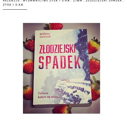
RECENZJE
,
WYDAWNICTWO ZYSK I S-KA
,
ZIMA
,
ZŁODZIEJSKI SPADEK
,
ZYSK I S-KA