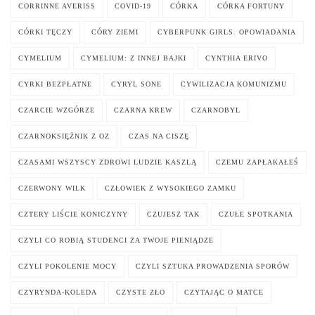
CORRINNE AVERISS
COVID-19
CÓRKA
CÓRKA FORTUNY
CÓRKI TĘCZY
CÓRY ZIEMI
CYBERPUNK GIRLS. OPOWIADANIA
CYMELIUM
CYMELIUM: Z INNEJ BAJKI
CYNTHIA ERIVO
CYRKI BEZPŁATNE
CYRYL SONE
CYWILIZACJA KOMUNIZMU
CZARCIE WZGÓRZE
CZARNA KREW
CZARNOBYL
CZARNOKSIĘŻNIK Z OZ
CZAS NA CISZĘ
CZASAMI WSZYSCY ZDROWI LUDZIE KASZLĄ
CZEMU ZAPŁAKAŁEŚ
CZERWONY WILK
CZŁOWIEK Z WYSOKIEGO ZAMKU
CZTERY LIŚCIE KONICZYNY
CZUJESZ TAK
CZUŁE SPOTKANIA
CZYLI CO ROBIĄ STUDENCI ZA TWOJE PIENIĄDZE
CZYLI POKOLENIE MOCY
CZYLI SZTUKA PROWADZENIA SPORÓW
CZYRYNDA-KOLEDA
CZYSTE ZŁO
CZYTAJĄC O MATCE