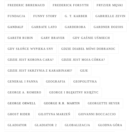
FREDERIC BRREMAUD
FREDERICK FORSYTH
FRYZJER MĘSKI
FUNDACJA
FUNNY STORY
G. T. KARBER
GABRIELLE ZEVIN
GANDALF
GARBATE LATO
GARDEROBA
GARDNER DOZOIS
GARETH RUBIN
GARY BRAVER
GDY GAŚNIE UŚMIECH
GDY SŁOŃCE WYPIEKA SNY
GDZIE DIABEŁ MÓWI DOBRANOC
GDZIE JEST KORONA CARA?
GDZIE JEST MOJA CÓRKA?
GDZIE JEST SKRZYNIA Z KARABINAMI?
GEJE
GENERAŁ I PANNA
GEOGRAFIA
GEOPOLITYKA
GEORGE A. ROMERO
GEORGE I BŁĘKITNY KSIĘŻYC
GEORGE ORWELL
GEORGE R.R. MARTIN
GEORGETTE HEYER
GHOST RIDER
GILOTYNA MARZEŃ
GIOVANNI BOCCACCIO
GLADIATOR
GLADIATOR 2
GLOBALIZACJA
GŁODNA GÓRA