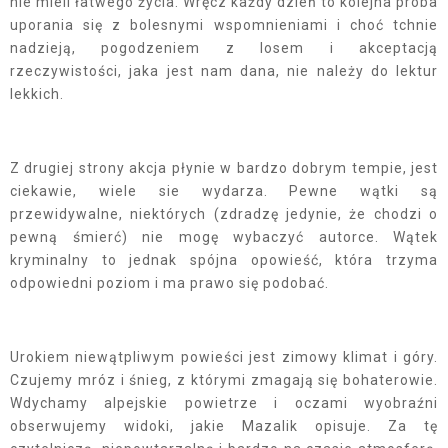
nie mieli łatwego życia. Wręcz każdy dzień to kolejna próba
uporania się z bolesnymi wspomnieniami i choć tchnie
nadzieją, pogodzeniem z losem i akceptacją
rzeczywistości, jaka jest nam dana, nie należy do lektur
lekkich.
Z drugiej strony akcja płynie w bardzo dobrym tempie, jest
ciekawie, wiele sie wydarza. Pewne wątki są
przewidywalne, niektórych (zdradzę jedynie, że chodzi o
pewną śmierć) nie mogę wybaczyć autorce. Wątek
kryminalny to jednak spójna opowieść, która trzyma
odpowiedni poziom i ma prawo się podobać.
Urokiem niewątpliwym powieści jest zimowy klimat i góry.
Czujemy mróz i śnieg, z którymi zmagają się bohaterowie.
Wdychamy alpejskie powietrze i oczami wyobraźni
obserwujemy widoki, jakie Mazalik opisuje. Za tę