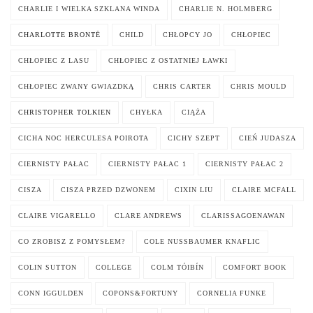
CHARLIE I WIELKA SZKLANA WINDA
CHARLIE N. HOLMBERG
CHARLOTTE BRONTË
CHILD
CHŁOPCY JO
CHŁOPIEC
CHŁOPIEC Z LASU
CHŁOPIEC Z OSTATNIEJ ŁAWKI
CHŁOPIEC ZWANY GWIAZDKĄ
CHRIS CARTER
CHRIS MOULD
CHRISTOPHER TOLKIEN
CHYŁKA
CIĄŻA
CICHA NOC HERCULESA POIROTA
CICHY SZEPT
CIEŃ JUDASZA
CIERNISTY PAŁAC
CIERNISTY PAŁAC 1
CIERNISTY PAŁAC 2
CISZA
CISZA PRZED DZWONEM
CIXIN LIU
CLAIRE MCFALL
CLAIRE VIGARELLO
CLARE ANDREWS
CLARISSAGOENAWAN
CO ZROBISZ Z POMYSŁEM?
COLE NUSSBAUMER KNAFLIC
COLIN SUTTON
COLLEGE
COLM TÓIBÍN
COMFORT BOOK
CONN IGGULDEN
COPONS&FORTUNY
CORNELIA FUNKE