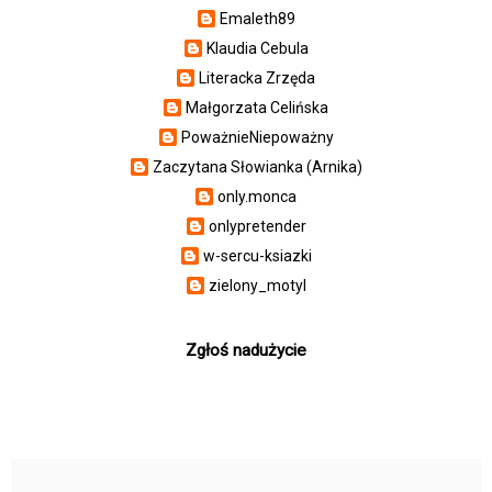
Emaleth89
Klaudia Cebula
Literacka Zrzęda
Małgorzata Celińska
PoważnieNiepoważny
Zaczytana Słowianka (Arnika)
only.monca
onlypretender
w-sercu-ksiazki
zielony_motyl
Zgłoś nadużycie