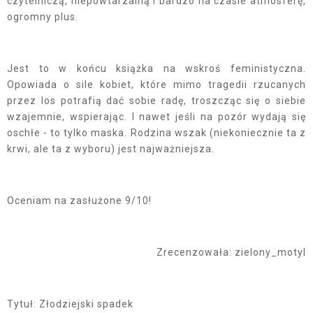
czytelniczą, niepowtarzalną i bardzo na czasie atmosferę,
ogromny plus.
Jest to w końcu książka na wskroś feministyczna.
Opowiada o sile kobiet, które mimo tragedii rzucanych
przez los potrafią dać sobie radę, troszcząc się o siebie
wzajemnie, wspierając. I nawet jeśli na pozór wydają się
oschłe - to tylko maska. Rodzina wszak (niekoniecznie ta z
krwi, ale ta z wyboru) jest najważniejsza.
Oceniam na zasłużone 9/10!
Zrecenzowała: zielony_motyl
Tytuł: Złodziejski spadek