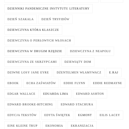
DZIENNIKI PANDEMICZNE INSTYTUTU LITERATURY
DZIEŃ SZAKALA
DZIEŃ TRYFIDÓW
DZIEWCZYNA KTÓRA KLASZCZE
DZIEWCZYNA O PERŁOWYCH WŁOSACH
DZIEWCZYNA W DRUGIM RZĘDZIE
DZIEWCZYNA Z NEAPOLU
DZIEWCZYNA ZE SKRZYPCAMI
DZIEWIĄTY DOM
DZIWNE LOSY JANE EYRE
DŻENTELMEN WŁAMYWACZ
E.RAJ
EBOOK
ECHA ZAŚWIATÓW
EDDIE FLYNN
EDDIE REDMAYNE
EDGAR WALLACE
EDUARDA LIMA
EDWARD ASHTON
EDWARD BROOKE-HITCHING
EDWARD STACHURA
EDYCJA TEKSTÓW
EDYTA ŚWIĘTEK
EGMONT
EILIS LACEY
EINE KLEINE TRUP
EKONOMIA
EKRANIZACJA