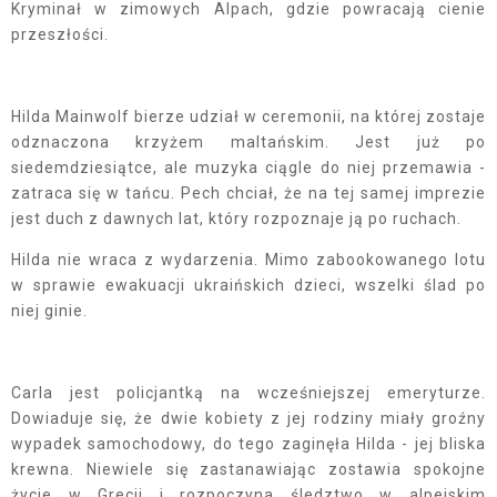
Kryminał w zimowych Alpach, gdzie powracają cienie
przeszłości.
Hilda Mainwolf bierze udział w ceremonii, na której zostaje
odznaczona krzyżem maltańskim. Jest już po
siedemdziesiątce, ale muzyka ciągle do niej przemawia -
zatraca się w tańcu. Pech chciał, że na tej samej imprezie
jest duch z dawnych lat, który rozpoznaje ją po ruchach.
Hilda nie wraca z wydarzenia. Mimo zabookowanego lotu
w sprawie ewakuacji ukraińskich dzieci, wszelki ślad po
niej ginie.
Carla jest policjantką na wcześniejszej emeryturze.
Dowiaduje się, że dwie kobiety z jej rodziny miały groźny
wypadek samochodowy, do tego zaginęła Hilda - jej bliska
krewna. Niewiele się zastanawiając zostawia spokojne
życie w Grecji i rozpoczyna śledztwo w alpejskim