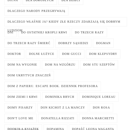
DIUNA
DLA DOROSŁYCH
DLA DZIECI
DLACZEGO NARODY PRZEGRYWAJĄ
DLACZEGO WŁAŚNIE JA? KIEDY ZŁE RZECZY ZDARZAJĄ SIĘ DOBRYM
LUDZIOM
DNI
DO OSTATNIEJ KROPLI KRWI
DO TRZECH RAZY
DO TRZECH RAZY ŚMIERĆ
DOBRZY SĄSIEDZI
DOGMAN
DOKTOR
DOLNE ŁUŻYCE
DOM GUCCI
DOM KLEPSYDRY
DOM NA WYGONIE
DOM NA WZGÓRZU
DOM STU SZEPTÓW
DOM UKRYTYCH ZNACZEŃ
DOM Z PAPIERU. ESCAPE BOOK. DZIENNIK PROFESORA
DOM ZIEMI I KRWI
DOMINIKA BRYCH
DOMINIQUE LOREAU
DOMY PISARZY
DON KICHOT Z LA MANCZY
DON ROSA
DON'T LOVE ME
DONATELLA RIZZATI
DONNA MARCHETTI
DOOKOŁA-KSIĄŻEK
DOPAMINA
DOPAŚĆ LEONA WAGANTA