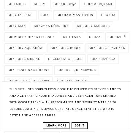
GOD MODE
GOLEM
GOŁĄB I WĄŻ
GOŁYMI RĘKAMI
GÓRY IZERSKIE
GRA
GRAHAM MASTERTON
GRANDA
GRAY MAN
GRAŻYNA GÓRNICKA
GREGORY MAGUIRE
GROMBELARDZKA LEGENDA
GROTESKA
GROZA
GRUDZIEŃ
GRZECHY SĄSIADÓW
GRZEGORZ BOBIN
GRZEGORZ JUSZCZAK
GRZEGORZ MUSIAŁ
GRZEGORZ WIELGUS
GRZEGRZÓŁKA
GRZESZNIK NAWRÓCONY
GUCIO SIĘ DENERWUJE
GUCIO SIĘ NIECIERPLIWI
GUCIO SIĘ NUDZI
THIS SITE USES COOKIES FROM GOOGLE TO DELIVER ITS SERVICES AND TO
GUCIO SIĘ ZAKOCHUJE
GUILBERT FRANCOISE
ANALYZE TRAFFIC. YOUR IP ADDRESS AND USER-AGENT ARE SHARED
WITH GOOGLE ALONG WITH PERFORMANCE AND SECURITY METRICS TO
GUILLAUME MUSSO
GWIAZDA PÓŁNOCY
ENSURE QUALITY OF SERVICE, GENERATE USAGE STATISTICS, AND TO
GWIAZDKA. OPOWIEŚCI ILUSTROWANE
GWIAZDKOZAUR
DETECT AND ADDRESS ABUSE.
GWIAZDY NA WŁOSKIM NIEBIE
HAMUJ IDA!
HAN KANG
LEARN MORE
GOT IT