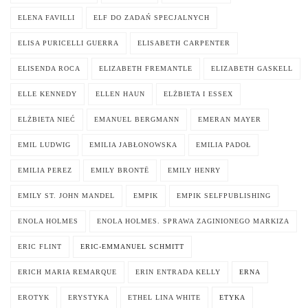
ELENA FAVILLI
ELF DO ZADAŃ SPECJALNYCH
ELISA PURICELLI GUERRA
ELISABETH CARPENTER
ELISENDA ROCA
ELIZABETH FREMANTLE
ELIZABETH GASKELL
ELLE KENNEDY
ELLEN HAUN
ELŻBIETA I ESSEX
ELŻBIETA NIEĆ
EMANUEL BERGMANN
EMERAN MAYER
EMIL LUDWIG
EMILIA JABŁONOWSKA
EMILIA PADOŁ
EMILIA PEREZ
EMILY BRONTË
EMILY HENRY
EMILY ST. JOHN MANDEL
EMPIK
EMPIK SELFPUBLISHING
ENOLA HOLMES
ENOLA HOLMES. SPRAWA ZAGINIONEGO MARKIZA
ERIC FLINT
ERIC-EMMANUEL SCHMITT
ERICH MARIA REMARQUE
ERIN ENTRADA KELLY
ERNA
EROTYK
ERYSTYKA
ETHEL LINA WHITE
ETYKA