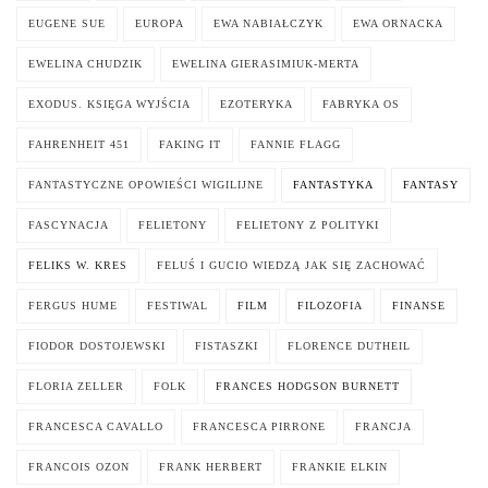
EUGENE SUE
EUROPA
EWA NABIAŁCZYK
EWA ORNACKA
EWELINA CHUDZIK
EWELINA GIERASIMIUK-MERTA
EXODUS. KSIĘGA WYJŚCIA
EZOTERYKA
FABRYKA OS
FAHRENHEIT 451
FAKING IT
FANNIE FLAGG
FANTASTYCZNE OPOWIEŚCI WIGILIJNE
FANTASTYKA
FANTASY
FASCYNACJA
FELIETONY
FELIETONY Z POLITYKI
FELIKS W. KRES
FELUŚ I GUCIO WIEDZĄ JAK SIĘ ZACHOWAĆ
FERGUS HUME
FESTIWAL
FILM
FILOZOFIA
FINANSE
FIODOR DOSTOJEWSKI
FISTASZKI
FLORENCE DUTHEIL
FLORIA ZELLER
FOLK
FRANCES HODGSON BURNETT
FRANCESCA CAVALLO
FRANCESCA PIRRONE
FRANCJA
FRANCOIS OZON
FRANK HERBERT
FRANKIE ELKIN