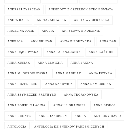
ANDRZEJ ZYSZCZAK
ANEGDOTY Z CZTERECH STRON ŚWIATA
ANETA HALIK
ANETA JADOWSKA
ANETA WYBIERALSKA
ANGELINA JOLIE
ANGLIA
ANI SŁOWA O RODZINIE
ANIELICA
ANN DRUYAN
ANNA BIEDRZYCKA
ANNA DAN
ANNA DĄBROWSKA
ANNA FALANA-JAFRA
ANNA KAŃTOCH
ANNA KUSIAK
ANNA LEWICKA
ANNA ŁACINA
ANNA M. GORGOLEWSKA
ANNA MADEJAK
ANNA POTYRA
ANNA ROZENBERG
ANNA SAKOWICZ
ANNA SAMBORSKA
ANNA SZYMECZEK-PRZYBYŁO
ANNA TROJANOWSKA
ANNA ZGIERUN ŁACINA
ANNALIE GRAINGER
ANNE BISHOP
ANNE BRONTE
ANNIE JAKOBSEN
ANORA
ANTHONY DAVID
ANTOLOGIA
ANTOLOGIA DZIENNIKÓW PANDEMICZNYCH