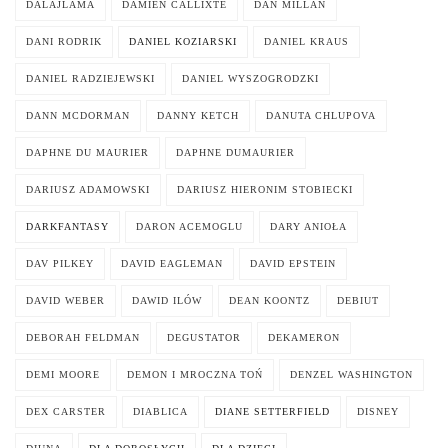
DALAJLAMA
DAMIEN CALLIXTE
DAN MILLAN
DANI RODRIK
DANIEL KOZIARSKI
DANIEL KRAUS
DANIEL RADZIEJEWSKI
DANIEL WYSZOGRODZKI
DANN MCDORMAN
DANNY KETCH
DANUTA CHLUPOVA
DAPHNE DU MAURIER
DAPHNE DUMAURIER
DARIUSZ ADAMOWSKI
DARIUSZ HIERONIM STOBIECKI
DARKFANTASY
DARON ACEMOGLU
DARY ANIOŁA
DAV PILKEY
DAVID EAGLEMAN
DAVID EPSTEIN
DAVID WEBER
DAWID ILÓW
DEAN KOONTZ
DEBIUT
DEBORAH FELDMAN
DEGUSTATOR
DEKAMERON
DEMI MOORE
DEMON I MROCZNA TOŃ
DENZEL WASHINGTON
DEX CARSTER
DIABLICA
DIANE SETTERFIELD
DISNEY