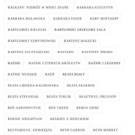
BAŁKANY: PODRÓŻ W MNIEJ ZNANE
BARBARA AUGUSTYN
BARBARA MALAWSKA
BARBARA PASEK
BART MOEYAERT
BARTŁOMIEJ BIELECKI
BARTŁOMIEJ GRZEGORZ SALA
BARTŁOMIEJ SZMYTKOWSKI
BARTOSZ MAŁECKI
BARTOSZ SZCZYGIELSKI
BASTARD
BASTIONY MROKU
BAŚNIE
BAŚNIE CZTERECH KRÓLESTW
BAŚNIE I LEGENDY
BAŚNIE WŁOSKIE
BAŚŃ
BEATA BIAŁY
BEATA LIBERDA-KALINOWSKA
BEATA SKARBEK
BEATA STEFANIAK
BEATA TURLIK
BEAUTIFUL OBLIVION
BEN AARONOVITCH
BEN CREED
BERŁO ZIEMI
BERNIE WRIGHTSON
BESKIDY Z DZIECKIEM
BESTIARIUSZ. ZWIERZĘTA
BETH GARROD
BETH MORREY