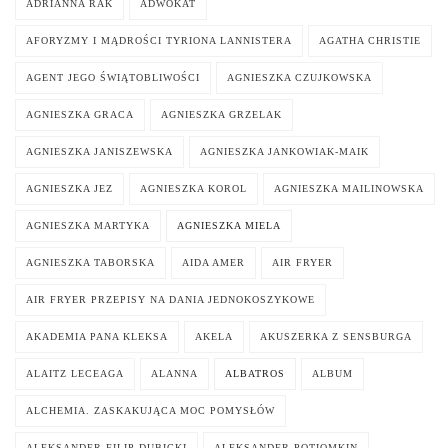
ADRIANNA RAK
ADWOKAT
AFORYZMY I MĄDROŚCI TYRIONA LANNISTERA
AGATHA CHRISTIE
AGENT JEGO ŚWIĄTOBLIWOŚCI
AGNIESZKA CZUJKOWSKA
AGNIESZKA GRACA
AGNIESZKA GRZELAK
AGNIESZKA JANISZEWSKA
AGNIESZKA JANKOWIAK-MAIK
AGNIESZKA JEZ
AGNIESZKA KOROL
AGNIESZKA MAILINOWSKA
AGNIESZKA MARTYKA
AGNIESZKA MIELA
AGNIESZKA TABORSKA
AIDA AMER
AIR FRYER
AIR FRYER PRZEPISY NA DANIA JEDNOKOSZYKOWE
AKADEMIA PANA KLEKSA
AKELA
AKUSZERKA Z SENSBURGA
ALAITZ LECEAGA
ALANNA
ALBATROS
ALBUM
ALCHEMIA. ZASKAKUJĄCA MOC POMYSŁÓW
ALEKSANDER FILIP DUBICKI
ALEKSANDER POTIOMKIN