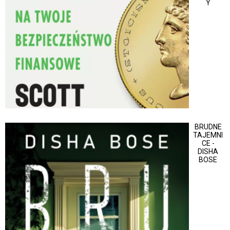
Y
BRUDNE
TAJEMNI
CE -
DISHA
BOSE