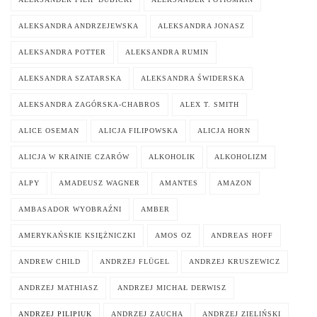
ALEKSANDRA ANDRZEJEWSKA
ALEKSANDRA JONASZ
ALEKSANDRA POTTER
ALEKSANDRA RUMIN
ALEKSANDRA SZATARSKA
ALEKSANDRA ŚWIDERSKA
ALEKSANDRA ZAGÓRSKA-CHABROS
ALEX T. SMITH
ALICE OSEMAN
ALICJA FILIPOWSKA
ALICJA HORN
ALICJA W KRAINIE CZARÓW
ALKOHOLIK
ALKOHOLIZM
ALPY
AMADEUSZ WAGNER
AMANTES
AMAZON
AMBASADOR WYOBRAŹNI
AMBER
AMERYKAŃSKIE KSIĘŻNICZKI
AMOS OZ
ANDREAS HOFF
ANDREW CHILD
ANDRZEJ FLÜGEL
ANDRZEJ KRUSZEWICZ
ANDRZEJ MATHIASZ
ANDRZEJ MICHAŁ DERWISZ
ANDRZEJ PILIPIUK
ANDRZEJ ZAUCHA
ANDRZEJ ZIELIŃSKI