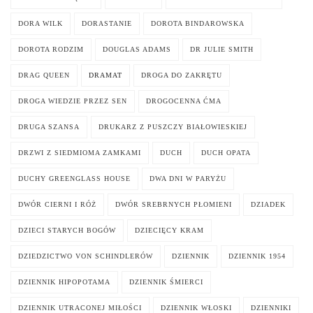
DORA WILK
DORASTANIE
DOROTA BINDAROWSKA
DOROTA RODZIM
DOUGLAS ADAMS
DR JULIE SMITH
DRAG QUEEN
DRAMAT
DROGA DO ZAKRĘTU
DROGA WIEDZIE PRZEZ SEN
DROGOCENNA ĆMA
DRUGA SZANSA
DRUKARZ Z PUSZCZY BIAŁOWIESKIEJ
DRZWI Z SIEDMIOMA ZAMKAMI
DUCH
DUCH OPATA
DUCHY GREENGLASS HOUSE
DWA DNI W PARYŻU
DWÓR CIERNI I RÓŻ
DWÓR SREBRNYCH PŁOMIENI
DZIADEK
DZIECI STARYCH BOGÓW
DZIECIĘCY KRAM
DZIEDZICTWO VON SCHINDLERÓW
DZIENNIK
DZIENNIK 1954
DZIENNIK HIPOPOTAMA
DZIENNIK ŚMIERCI
DZIENNIK UTRACONEJ MIŁOŚCI
DZIENNIK WŁOSKI
DZIENNIKI