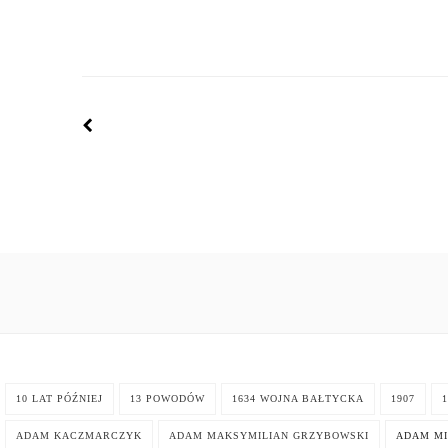
10 LAT PÓŹNIEJ
13 POWODÓW
1634 WOJNA BAŁTYCKA
1907
1
ADAM KACZMARCZYK
ADAM MAKSYMILIAN GRZYBOWSKI
ADAM MI