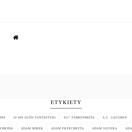
ETYKIETY
984
20 000 SŁÓW FANTASTYKI
451° FAHRENHEITA
A.C. GAUGHEN
CHEJDA
ADAM MIREK
ADAM PRZECHRZTA
ADAM SILVERA
AD