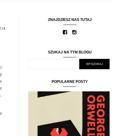
ZNAJDZIESZ NAS TUTAJ
ZJE
,
SZUKAJ NA TYM BLOGU
o
ą
a
POPULARNE POSTY
e
,
e