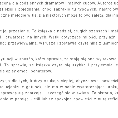
ę sceną dla codziennych dramatów i małych cudów. Autorce u
fleksji i pojednania, choć zabrakło tu typowych, nastrojo
czne melodie w tle. Dla niektórych może to być zaletą, dla in
t jej przesłanie. To książka o nadziei, drugich szansach i ma
 i otwartości na innych. Wątki dotyczące miłości, przyjaźni
, choć przewidywalna, wzrusza i zostawia czytelnika z uśmie
tuacji w sposób, który sprawia, że stają się one wyjątkowe.
ci. To sprawia, że książkę czyta się szybko i przyjemnie, 
łe opisy emocji bohaterów.
ycja dla tych, którzy szukają ciepłej, obyczajowej powieśc
wolucjonizuje gatunek, ale ma w sobie wystarczająco uroku
aprawdę się zdarzają – szczególnie w święta. To historia, k
nie w pamięć. Jeśli lubisz spokojne opowieści z nutą reflek