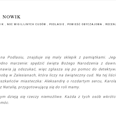
A NOWIK
WIK
,
NOC WIGILIJNYCH CUDÓW
,
PODLASIE
,
POWIEŚĆ OBYCZAJOWA
,
RECEN
na Podlasiu, znajduje się mały sklepik z pamiątkami. Jeg
 jedno marzenie: spędzić święta Bożego Narodzenia z dawn
nawia ją odszukać, więc zgłasza się po pomoc do detektyw
obą w Zalesianach, która liczy na świąteczny cud. Na tej liści
eszkańców miasteczka: Aleksandrę o rozdartym sercu, Karola
az Natalię, przygotowującą się do roli mamy.
ym dzieją się rzeczy niemożliwe. Każda z tych osób wkrótc
omóc.