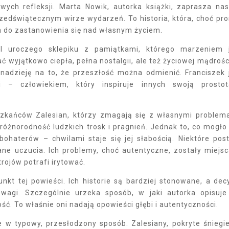
wych refleksji. Marta Nowik, autorka książki, zaprasza na
przedświątecznym wirze wydarzeń. To historia, która, choć pro
a do zastanowienia się nad własnym życiem.
el uroczego sklepiku z pamiątkami, którego marzeniem 
 wyjątkowo ciepła, pełna nostalgii, ale też życiowej mądrośc
nadzieję na to, że przeszłość można odmienić. Franciszek 
 – człowiekiem, który inspiruje innych swoją prosto
mieszkańców Zalesian, którzy zmagają się z własnymi problem
różnorodność ludzkich trosk i pragnień. Jednak to, co mogło
bohaterów – chwilami staje się jej słabością. Niektóre post
ne uczucia. Ich problemy, choć autentyczne, zostały miejs
rojów potrafi irytować.
nkt tej powieści. Ich historie są bardziej stonowane, a dec
wagi. Szczególnie urzeka sposób, w jaki autorka opisuje
ć. To właśnie oni nadają opowieści głębi i autentyczności.
e w typowy, przesłodzony sposób. Zalesiany, pokryte śniegi