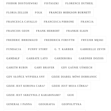
FIODOR DOSTOJEWSKI
FISTASZKI
FLORENCE DUTHEIL
FLORIA ZELLER
FOLK
FRANCES HODGSON BURNETT
FRANCESCA CAVALLO
FRANCESCA PIRRONE
FRANCJA
FRANCOIS OZON
FRANK HERBERT
FRANKIE ELKIN
FREDERIC BRREMAUD
FREDERICK FORSYTH
FRYZJER MĘSKI
FUNDACJA
FUNNY STORY
G. T. KARBER
GABRIELLE ZEVIN
GANDALF
GARBATE LATO
GARDEROBA
GARDNER DOZOIS
GARETH RUBIN
GARY BRAVER
GDY GAŚNIE UŚMIECH
GDY SŁOŃCE WYPIEKA SNY
GDZIE DIABEŁ MÓWI DOBRANOC
GDZIE JEST KORONA CARA?
GDZIE JEST MOJA CÓRKA?
GDZIE JEST SKRZYNIA Z KARABINAMI?
GEJE
GENERAŁ I PANNA
GEOGRAFIA
GEOPOLITYKA