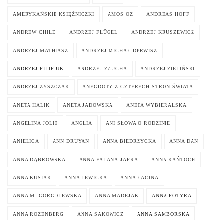
AMERYKAŃSKIE KSIĘŻNICZKI
AMOS OZ
ANDREAS HOFF
ANDREW CHILD
ANDRZEJ FLÜGEL
ANDRZEJ KRUSZEWICZ
ANDRZEJ MATHIASZ
ANDRZEJ MICHAŁ DERWISZ
ANDRZEJ PILIPIUK
ANDRZEJ ZAUCHA
ANDRZEJ ZIELIŃSKI
ANDRZEJ ZYSZCZAK
ANEGDOTY Z CZTERECH STRON ŚWIATA
ANETA HALIK
ANETA JADOWSKA
ANETA WYBIERALSKA
ANGELINA JOLIE
ANGLIA
ANI SŁOWA O RODZINIE
ANIELICA
ANN DRUYAN
ANNA BIEDRZYCKA
ANNA DAN
ANNA DĄBROWSKA
ANNA FALANA-JAFRA
ANNA KAŃTOCH
ANNA KUSIAK
ANNA LEWICKA
ANNA ŁACINA
ANNA M. GORGOLEWSKA
ANNA MADEJAK
ANNA POTYRA
ANNA ROZENBERG
ANNA SAKOWICZ
ANNA SAMBORSKA