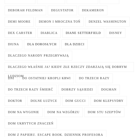
DEBORAH FELDMAN
DEGUSTATOR
DEKAMERON
DEMI MOORE
DEMON I MROCZNA TOŃ
DENZEL WASHINGTON
DEX CARSTER
DIABLICA
DIANE SETTERFIELD
DISNEY
DIUNA
DLA DOROSŁYCH
DLA DZIECI
DLACZEGO NARODY PRZEGRYWAJĄ
DLACZEGO WŁAŚNIE JA? KIEDY ZŁE RZECZY ZDARZAJĄ SIĘ DOBRYM
LUDZIOM
DNI
DO OSTATNIEJ KROPLI KRWI
DO TRZECH RAZY
DO TRZECH RAZY ŚMIERĆ
DOBRZY SĄSIEDZI
DOGMAN
DOKTOR
DOLNE ŁUŻYCE
DOM GUCCI
DOM KLEPSYDRY
DOM NA WYGONIE
DOM NA WZGÓRZU
DOM STU SZEPTÓW
DOM UKRYTYCH ZNACZEŃ
DOM Z PAPIERU. ESCAPE BOOK. DZIENNIK PROFESORA