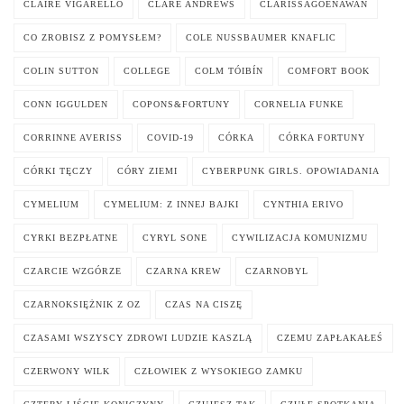
CLAIRE VIGARELLO
CLARE ANDREWS
CLARISSAGOENAWAN
CO ZROBISZ Z POMYSŁEM?
COLE NUSSBAUMER KNAFLIC
COLIN SUTTON
COLLEGE
COLM TÓIBÍN
COMFORT BOOK
CONN IGGULDEN
COPONS&FORTUNY
CORNELIA FUNKE
CORRINNE AVERISS
COVID-19
CÓRKA
CÓRKA FORTUNY
CÓRKI TĘCZY
CÓRY ZIEMI
CYBERPUNK GIRLS. OPOWIADANIA
CYMELIUM
CYMELIUM: Z INNEJ BAJKI
CYNTHIA ERIVO
CYRKI BEZPŁATNE
CYRYL SONE
CYWILIZACJA KOMUNIZMU
CZARCIE WZGÓRZE
CZARNA KREW
CZARNOBYL
CZARNOKSIĘŻNIK Z OZ
CZAS NA CISZĘ
CZASAMI WSZYSCY ZDROWI LUDZIE KASZLĄ
CZEMU ZAPŁAKAŁEŚ
CZERWONY WILK
CZŁOWIEK Z WYSOKIEGO ZAMKU