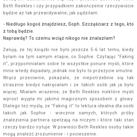
Beth Reekles i czy przypadkiem zakończenie rzeczywiście
będzie aż tak przewidywalne, jak sądziłam.
- Niedługo kogoś znajdziesz, Soph. Szczęściarz z tego, kto
z tobą będzie.
Naprawdę? To czemu wciąż nikogo nie znalazłam?
Żałuję, że tej książki nie było jeszcze 5-6 lat temu, kiedy
byłam na tym samym etapie, co Sophie. Czytając "Faking
it", przypomniałam sobie te wszystkie ponure myśli, które
mnie wtedy dopadały, jednak nie było to przeżycie smutne.
Wręcz przeciwnie, pokazało, że niepotrzebnie się tak
strasznie kiedyś nakręcałam i że takich osób jak ja było
więcej. Miałam wrażenie, że Beth Reekles niektóre myśli
wprost wyjęła mi jakimś magicznym sposobem z głowy.
Dlatego też myślę, że "Faking it" to lektura idealna dla osób
takich jak Sophie - wiecznie samych, których próby
znalezienia partnera spełzają na niczym i które taki stan
rzeczy bardzo irytuje. W powieści Beth Reekles osoby takie
mogą znaleźć zrozumienie - i pocieszenie.