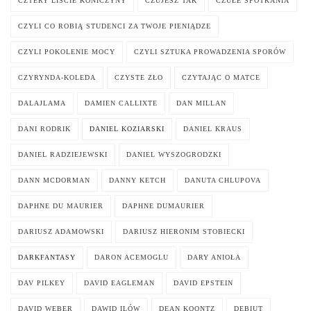
CZTERY LIŚCIE KONICZYNY
CZUJESZ TAK
CZUŁE SPOTKANIA
CZYLI CO ROBIĄ STUDENCI ZA TWOJE PIENIĄDZE
CZYLI POKOLENIE MOCY
CZYLI SZTUKA PROWADZENIA SPORÓW
CZYRYNDA-KOLEDA
CZYSTE ZŁO
CZYTAJĄC O MATCE
DALAJLAMA
DAMIEN CALLIXTE
DAN MILLAN
DANI RODRIK
DANIEL KOZIARSKI
DANIEL KRAUS
DANIEL RADZIEJEWSKI
DANIEL WYSZOGRODZKI
DANN MCDORMAN
DANNY KETCH
DANUTA CHLUPOVA
DAPHNE DU MAURIER
DAPHNE DUMAURIER
DARIUSZ ADAMOWSKI
DARIUSZ HIERONIM STOBIECKI
DARKFANTASY
DARON ACEMOGLU
DARY ANIOŁA
DAV PILKEY
DAVID EAGLEMAN
DAVID EPSTEIN
DAVID WEBER
DAWID ILÓW
DEAN KOONTZ
DEBIUT