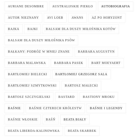
AURIANE DESOMBRE
AUSTRALIJSKIE PIEKŁO
AUTOBIOGRAFIA
AUTOR NIEZNANY
AVI LOEB
AWANS
AŻ PO HORYZONT
BAJKA
BAJKI
BALSAM DLA DUSZY MIŁOŚNIKA KOTÓW
BALSAM DLA DUSZY MIŁOŚNIKA PSÓW
BAŁKANY: PODRÓŻ W MNIEJ ZNANE
BARBARA AUGUSTYN
BARBARA MALAWSKA
BARBARA PASEK
BART MOEYAERT
BARTŁOMIEJ BIELECKI
BARTŁOMIEJ GRZEGORZ SALA
BARTŁOMIEJ SZMYTKOWSKI
BARTOSZ MAŁECKI
BARTOSZ SZCZYGIELSKI
BASTARD
BASTIONY MROKU
BAŚNIE
BAŚNIE CZTERECH KRÓLESTW
BAŚNIE I LEGENDY
BAŚNIE WŁOSKIE
BAŚŃ
BEATA BIAŁY
BEATA LIBERDA-KALINOWSKA
BEATA SKARBEK