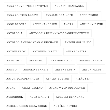
ANNA SZYMECZEK-PRZYBYŁO
ANNA TROJANOWSKA
ANNA ZGIERUN ŁACINA
ANNALIE GRAINGER
ANNE BISHOP
ANNE BRONTE
ANNIE JAKOBSEN
ANORA
ANTHONY DAVID
ANTOLOGIA
ANTOLOGIA DZIENNIKÓW PANDEMICZNYCH
ANTOLOGIA OPOWIADAŃ O DUCHACH
ANTONI GOŁUBIEW
ANTONI KROH
ANTONINA JASZTAL
ANTYBOHATER
ANYUTOPIA
APTEKARZ
ARAVIND ADIGA
ARIANA GRANDE
ARISTO
ARNOLD BENNETT
ARSENE LUPIN
ARTUR PACUŁA
ARTUR SCHOPENHAUER
ASHLEY POSTON
ATEŃCZYK
ATLAS
ATLAS LEGEND
ATLAS WYSP ODLEGŁYCH
AUDIOBOOK
AUER MARGIT
AURELIA BLANCARD
AURELIE CHIEN CHOW CHINE
AURÉLIE NEYRET