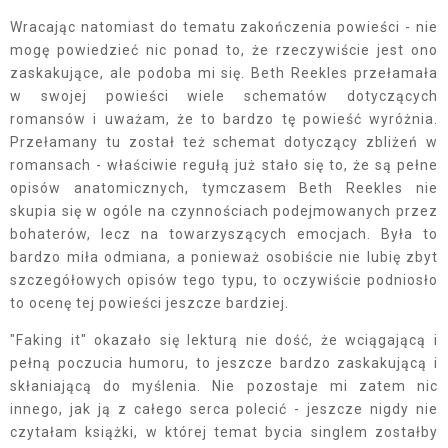
Wracając natomiast do tematu zakończenia powieści - nie
mogę powiedzieć nic ponad to, że rzeczywiście jest ono
zaskakujące, ale podoba mi się. Beth Reekles przełamała
w swojej powieści wiele schematów dotyczących
romansów i uważam, że to bardzo tę powieść wyróżnia.
Przełamany tu został też schemat dotyczący zbliżeń w
romansach - właściwie regułą już stało się to, że są pełne
opisów anatomicznych, tymczasem Beth Reekles nie
skupia się w ogóle na czynnościach podejmowanych przez
bohaterów, lecz na towarzyszących emocjach. Była to
bardzo miła odmiana, a ponieważ osobiście nie lubię zbyt
szczegółowych opisów tego typu, to oczywiście podniosło
to ocenę tej powieści jeszcze bardziej.
"Faking it" okazało się lekturą nie dość, że wciągającą i
pełną poczucia humoru, to jeszcze bardzo zaskakującą i
skłaniającą do myślenia. Nie pozostaje mi zatem nic
innego, jak ją z całego serca polecić - jeszcze nigdy nie
czytałam książki, w której temat bycia singlem zostałby