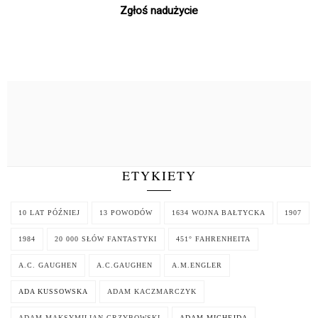
Zgłoś nadużycie
ETYKIETY
10 LAT PÓŹNIEJ
13 POWODÓW
1634 WOJNA BAŁTYCKA
1907
1984
20 000 SŁÓW FANTASTYKI
451° FAHRENHEITA
A.C. GAUGHEN
A.C.GAUGHEN
A.M.ENGLER
ADA KUSSOWSKA
ADAM KACZMARCZYK
ADAM MAKSYMILIAN GRZYBOWSKI
ADAM MICHEJDA