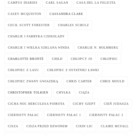
CAMPUS DIARIES
CARL SAGAN
CASA DEL LA FELICITA
CASEY MCQUISTON
CASSANDRA CLARE
CECIL SCOTT FORESTER
CHARLES SCHULZ
CHARLIE I FABRYKA CZEKOLADY
CHARLIE I WIELKA SZKLANA WINDA
CHARLIE N. HOLMBERG
CHARLOTTE BRONTË
CHILD
CHŁOPCY JO
CHŁOPIEC
CHŁOPIEC Z LASU
CHŁOPIEC Z OSTATNIEJ ŁAWKI
CHŁOPIEC ZWANY GWIAZDKĄ
CHRIS CARTER
CHRIS MOULD
CHRISTOPHER TOLKIEN
CHYŁKA
CIĄŻA
CICHA NOC HERCULESA POIROTA
CICHY SZEPT
CIEŃ JUDASZA
CIERNISTY PAŁAC
CIERNISTY PAŁAC 1
CIERNISTY PAŁAC 2
CISZA
CISZA PRZED DZWONEM
CIXIN LIU
CLAIRE MCFALL