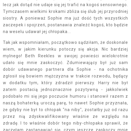
lecz jak dotąd nie udaje się jej trafić na kogoś sensownego.
Tymczasem wielkimi krokami zbliża się ślub jej przyrodniej
siostry. A ponieważ Sophie ma już dość tych wszystkich
zaczepek i spojrzeń, postanawia znaleźć kogoś, kto będzie
na weselu udawał jej chłopaka...
Tak jak wspomniałam, początkowo sądziłam, że doskonale
wiem, w jakim kierunku potoczy się akcja. Nic bardziej
mylnego! Beth Reekles w swojej powieści wielokrotnie
udało się mnie zaskoczyć. Zdumiewający był już sam
dobór udawanego partnera dla Sophie - na ochotnika
zgłosił się bowiem mężczyzna w trakcie rozwodu, będący
w dodatku tym, który zdradził pierwszy. Harry nie był
zatem postacią jednoznacznie pozytywną - jakkolwiek
podobało mi się jego poczucie humoru i stanowił razem z
naszą bohaterką uroczą parę, to nawet Sophie przyznała,
że gdyby nie był to chłopak "na niby", zostałby już od razu
przez nią zdyskwalifikowany właśnie ze względu na
zdradę. I to właśnie dobór tego niby-chłopaka sprawił, że
zaczęłam zastanawiać się, czym jeszcze zaskoczy mnie