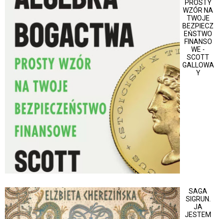
PROSTY
WZÓR NA
TWOJE
BEZPIECZ
EŃSTWO
FINANSO
WE -
SCOTT
GALLOWA
Y
SAGA
SIGRUN.
JA
JESTEM