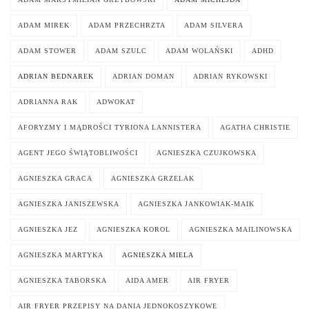
ADAM MIREK
ADAM PRZECHRZTA
ADAM SILVERA
ADAM STOWER
ADAM SZULC
ADAM WOLAŃSKI
ADHD
ADRIAN BEDNAREK
ADRIAN DOMAN
ADRIAN RYKOWSKI
ADRIANNA RAK
ADWOKAT
AFORYZMY I MĄDROŚCI TYRIONA LANNISTERA
AGATHA CHRISTIE
AGENT JEGO ŚWIĄTOBLIWOŚCI
AGNIESZKA CZUJKOWSKA
AGNIESZKA GRACA
AGNIESZKA GRZELAK
AGNIESZKA JANISZEWSKA
AGNIESZKA JANKOWIAK-MAIK
AGNIESZKA JEZ
AGNIESZKA KOROL
AGNIESZKA MAILINOWSKA
AGNIESZKA MARTYKA
AGNIESZKA MIELA
AGNIESZKA TABORSKA
AIDA AMER
AIR FRYER
AIR FRYER PRZEPISY NA DANIA JEDNOKOSZYKOWE