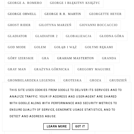
GEORGE A. ROMERO
GEORGE I BŁĘKITNY KSIĘŻYC
GEORGE ORWELL
GEORGE R.R. MARTIN
GEORGETTE HEYER
GHOST RIDER
GILOTYNA MARZEŃ
GIOVANNI BOCCACCIO
GLADIATOR
GLADIATOR 2
GLOBALIZACJA
GŁODNA GÓRA
GOD MODE
GOLEM
GOŁĄB I WĄŻ
GOŁYMI RĘKAMI
GÓRY IZERSKIE
GRA
GRAHAM MASTERTON
GRANDA
GRAY MAN
GRAŻYNA GÓRNICKA
GREGORY MAGUIRE
GROMBELARDZKA LEGENDA
GROTESKA
GROZA
GRUDZIEŃ
THIS SITE USES COOKIES FROM GOOGLE TO DELIVER ITS SERVICES AND TO
GRZECHY SĄSIADÓW
GRZEGORZ BOBIN
GRZEGORZ JUSZCZAK
ANALYZE TRAFFIC. YOUR IP ADDRESS AND USER-AGENT ARE SHARED
GRZEGORZ MUSIAŁ
GRZEGORZ WIELGUS
GRZEGRZÓŁKA
WITH GOOGLE ALONG WITH PERFORMANCE AND SECURITY METRICS TO
ENSURE QUALITY OF SERVICE, GENERATE USAGE STATISTICS, AND TO
GRZESZNIK NAWRÓCONY
GUCIO SIĘ DENERWUJE
DETECT AND ADDRESS ABUSE.
GUCIO SIĘ NIECIERPLIWI
GUCIO SIĘ NUDZI
LEARN MORE
GOT IT