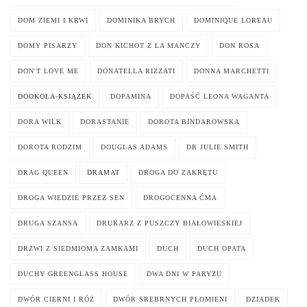
DOM ZIEMI I KRWI
DOMINIKA BRYCH
DOMINIQUE LOREAU
DOMY PISARZY
DON KICHOT Z LA MANCZY
DON ROSA
DON'T LOVE ME
DONATELLA RIZZATI
DONNA MARCHETTI
DOOKOŁA-KSIĄŻEK
DOPAMINA
DOPAŚĆ LEONA WAGANTA
DORA WILK
DORASTANIE
DOROTA BINDAROWSKA
DOROTA RODZIM
DOUGLAS ADAMS
DR JULIE SMITH
DRAG QUEEN
DRAMAT
DROGA DO ZAKRĘTU
DROGA WIEDZIE PRZEZ SEN
DROGOCENNA ĆMA
DRUGA SZANSA
DRUKARZ Z PUSZCZY BIAŁOWIESKIEJ
DRZWI Z SIEDMIOMA ZAMKAMI
DUCH
DUCH OPATA
DUCHY GREENGLASS HOUSE
DWA DNI W PARYŻU
DWÓR CIERNI I RÓŻ
DWÓR SREBRNYCH PŁOMIENI
DZIADEK