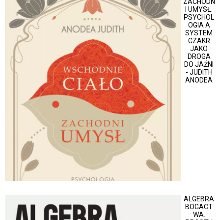
ZACHODN
I UMYSŁ.
PSYCHOL
OGIA A
SYSTEM
CZAKR
JAKO
DROGA
DO JAŹNI
- JUDITH
ANODEA
ALGEBRA
BOGACT
WA.