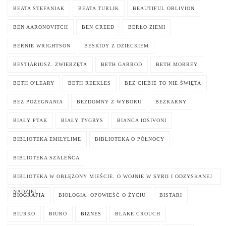
BEATA STEFANIAK
BEATA TURLIK
BEAUTIFUL OBLIVION
BEN AARONOVITCH
BEN CREED
BERŁO ZIEMI
BERNIE WRIGHTSON
BESKIDY Z DZIECKIEM
BESTIARIUSZ. ZWIERZĘTA
BETH GARROD
BETH MORREY
BETH O'LEARY
BETH REEKLES
BEZ CIEBIE TO NIE ŚWIĘTA
BEZ POŻEGNANIA
BEZDOMNY Z WYBORU
BEZKARNY
BIAŁY PTAK
BIAŁY TYGRYS
BIANCA IOSIVONI
BIBLIOTEKA EMILYLIME
BIBLIOTEKA O PÓŁNOCY
BIBLIOTEKA SZALEŃCA
BIBLIOTEKA W OBLĘŻONY MIEŚCIE. O WOJNIE W SYRII I ODZYSKANEJ
NADZIEI
BIOGRAFIA
BIOLOGIA. OPOWIEŚĆ O ŻYCIU
BISTARI
BIURKO
BIURO
BIZNES
BLAKE CROUCH