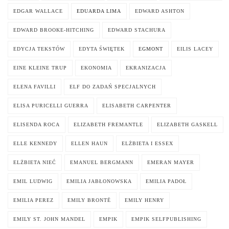
EDGAR WALLACE
EDUARDA LIMA
EDWARD ASHTON
EDWARD BROOKE-HITCHING
EDWARD STACHURA
EDYCJA TEKSTÓW
EDYTA ŚWIĘTEK
EGMONT
EILIS LACEY
EINE KLEINE TRUP
EKONOMIA
EKRANIZACJA
ELENA FAVILLI
ELF DO ZADAŃ SPECJALNYCH
ELISA PURICELLI GUERRA
ELISABETH CARPENTER
ELISENDA ROCA
ELIZABETH FREMANTLE
ELIZABETH GASKELL
ELLE KENNEDY
ELLEN HAUN
ELŻBIETA I ESSEX
ELŻBIETA NIEĆ
EMANUEL BERGMANN
EMERAN MAYER
EMIL LUDWIG
EMILIA JABŁONOWSKA
EMILIA PADOŁ
EMILIA PEREZ
EMILY BRONTË
EMILY HENRY
EMILY ST. JOHN MANDEL
EMPIK
EMPIK SELFPUBLISHING