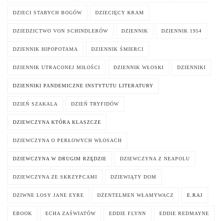
DZIECI STARYCH BOGÓW
DZIECIĘCY KRAM
DZIEDZICTWO VON SCHINDLERÓW
DZIENNIK
DZIENNIK 1954
DZIENNIK HIPOPOTAMA
DZIENNIK ŚMIERCI
DZIENNIK UTRACONEJ MIŁOŚCI
DZIENNIK WŁOSKI
DZIENNIKI
DZIENNIKI PANDEMICZNE INSTYTUTU LITERATURY
DZIEŃ SZAKALA
DZIEŃ TRYFIDÓW
DZIEWCZYNA KTÓRA KLASZCZE
DZIEWCZYNA O PERŁOWYCH WŁOSACH
DZIEWCZYNA W DRUGIM RZĘDZIE
DZIEWCZYNA Z NEAPOLU
DZIEWCZYNA ZE SKRZYPCAMI
DZIEWIĄTY DOM
DZIWNE LOSY JANE EYRE
DŻENTELMEN WŁAMYWACZ
E.RAJ
EBOOK
ECHA ZAŚWIATÓW
EDDIE FLYNN
EDDIE REDMAYNE