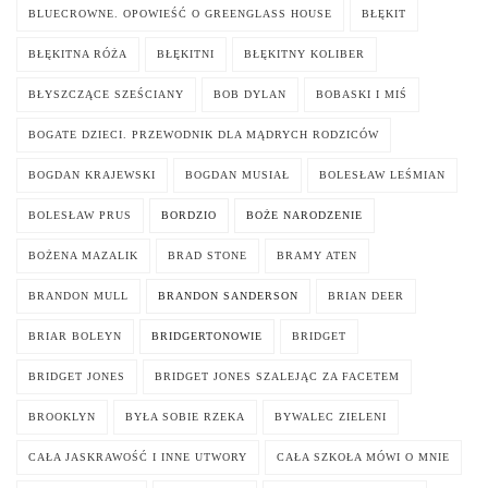
BLUECROWNE. OPOWIEŚĆ O GREENGLASS HOUSE
BŁĘKIT
BŁĘKITNA RÓŻA
BŁĘKITNI
BŁĘKITNY KOLIBER
BŁYSZCZĄCE SZEŚCIANY
BOB DYLAN
BOBASKI I MIŚ
BOGATE DZIECI. PRZEWODNIK DLA MĄDRYCH RODZICÓW
BOGDAN KRAJEWSKI
BOGDAN MUSIAŁ
BOLESŁAW LEŚMIAN
BOLESŁAW PRUS
BORDZIO
BOŻE NARODZENIE
BOŻENA MAZALIK
BRAD STONE
BRAMY ATEN
BRANDON MULL
BRANDON SANDERSON
BRIAN DEER
BRIAR BOLEYN
BRIDGERTONOWIE
BRIDGET
BRIDGET JONES
BRIDGET JONES SZALEJĄC ZA FACETEM
BROOKLYN
BYŁA SOBIE RZEKA
BYWALEC ZIELENI
CAŁA JASKRAWOŚĆ I INNE UTWORY
CAŁA SZKOŁA MÓWI O MNIE