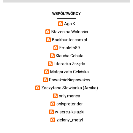
WSPÓŁTWÓRCY
Aga K
Błazen na Wolności
Bookhunter.com.pl
Emaleth89
Klaudia Cebula
Literacka Zrzęda
Małgorzata Celińska
PoważnieNiepoważny
Zaczytana Słowianka (Arnika)
only.monca
onlypretender
w-sercu-ksiazki
zielony_motyl