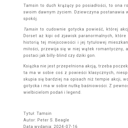
Tamsin to duch krążący po posiadłości, to ona 
swoim dawnym życiem. Dziewczyna postanawia wię
spokój.
Tamsin
to cudownie gotycka powieść, której ak
Dorset aż kipi od zjawisk paranormalnych, które
historią tej miejscowości i jej tytułowej mieszk
miłości, przewija się w niej wątek romantyczny,
postaci jak billy-blind czy dziki gon.
Książka nie jest przepełniona akcją, trzeba pocz
ta ma w sobie coś z powieści klasycznych, niesp
skupia się bardziej na opisach niż tempie akcji,
gotycka i ma w sobie nutkę baśniowości. Z pewno
wielbicielom podań i legend.
Tytuł: Tamsin
Autor: Peter S. Beagle
Data wydania: 2024-07-16