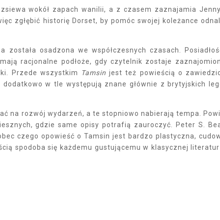
rozsiewa wokół zapach wanilii, a z czasem zaznajamia Jenn
c zgłębić historię Dorset, by pomóc swojej koleżance odna
cja została osadzona we współczesnych czasach. Posiadło
 mają racjonalne podłoże, gdy czytelnik zostaje zaznajomio
anki. Przede wszystkim
Tamsin
jest też powieścią o zawiedzi
 a dodatkowo w tle występują znane głównie z brytyjskich le
ekać na rozwój wydarzeń, a te stopniowo nabierają tempa. Pow
iesznych, gdzie same opisy potrafią zauroczyć. Peter S. Be
 wobec czego opowieść o Tamsin jest bardzo plastyczna, cudo
ścią spodoba się każdemu gustującemu w klasycznej literatur