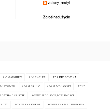
zielony_motyl
Zgłoś nadużycie
A.C.GAUGHEN
A.M.ENGLER
ADA KUSSOWSKA
AM STOWER
ADAM SZULC
ADAM WOLAŃSKI
ADHD
AGATHA CHRISTIE
AGENT JEGO ŚWIĄTOBLIWOŚCI
A JEZ
AGNIESZKA KOROL
AGNIESZKA MAILINOWSKA