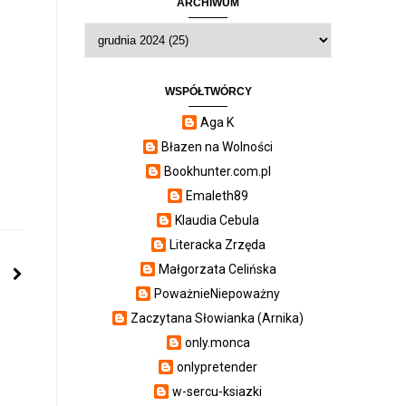
ARCHIWUM
WSPÓŁTWÓRCY
Aga K
Błazen na Wolności
Bookhunter.com.pl
Emaleth89
Klaudia Cebula
Literacka Zrzęda
Małgorzata Celińska
PoważnieNiepoważny
Zaczytana Słowianka (Arnika)
only.monca
onlypretender
w-sercu-ksiazki