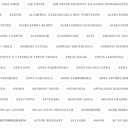
AIDA AMER
AIR FRYER
AIR FRYER PRZEPISY NA DANIA JEDNOKOSZY
S
ALBUM
ALCHEMIA. ZASKAKUJĄCA MOC POMYSŁÓW
ALEKSANDER
POTTER
ALEKSANDRA RUMIN
ALEKSANDRA SZATARSKA
ALEKSAND
AINIE CZARÓW
ALKOHOLIK
ALKOHOLIZM
ALPY
AMADEUSZ WA
 CHILD
ANDRZEJ FLÜGEL
ANDRZEJ KRUSZEWICZ
ANDRZEJ MATHI
GDOTY Z CZTERECH STRON ŚWIATA
ANETA HALIK
ANETA JADOWSKA
CKA
ANNA DAN
ANNA DĄBROWSKA
ANNA FALANA-JAFRA
ANNA
ROZENBERG
ANNA SAKOWICZ
ANNA SAMBORSKA
ANNA SZYMECZE
SEN
ANORA
ANTHONY DAVID
ANTOLOGIA
ANTOLOGIA DZIENNI
ATER
ANYUTOPIA
APTEKARZ
ARAVIND ADIGA
ARIANA GRANDE
ATLAS LEGEND
ATLAS WYSP ODLEGŁYCH
AUDIOBOOK
AUER MARG
AUTOBIOGRAFIA
AUTOR NIEZNANY
AVI LOEB
AWANS
AŻ PO H