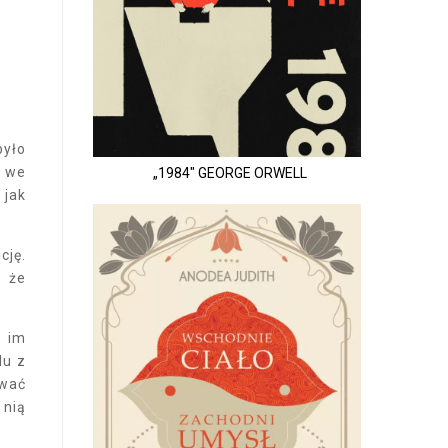
było
ą we
„1984" GEORGE ORWELL
 jak
cję.
, że
 im
lu z
ywać
 nią