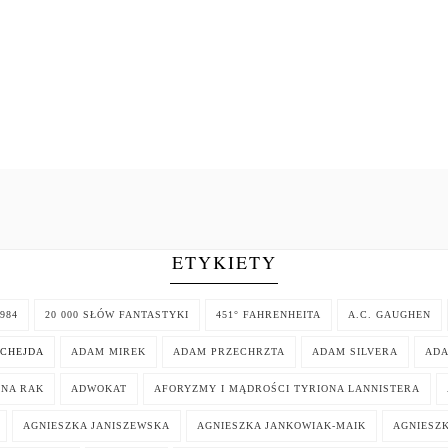
ETYKIETY
984
20 000 SŁÓW FANTASTYKI
451° FAHRENHEITA
A.C. GAUGHEN
CHEJDA
ADAM MIREK
ADAM PRZECHRZTA
ADAM SILVERA
AD
NNA RAK
ADWOKAT
AFORYZMY I MĄDROŚCI TYRIONA LANNISTERA
AGNIESZKA JANISZEWSKA
AGNIESZKA JANKOWIAK-MAIK
AGNIESZK