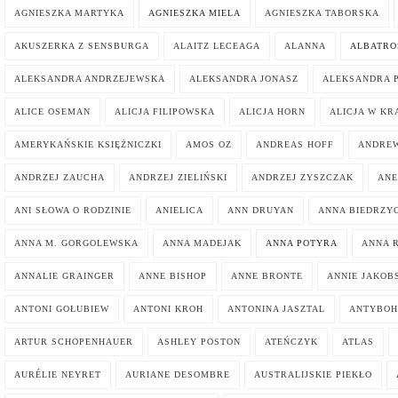
AGNIESZKA MARTYKA
AGNIESZKA MIELA
AGNIESZKA TABORSKA
AKUSZERKA Z SENSBURGA
ALAITZ LECEAGA
ALANNA
ALBATRO
ALEKSANDRA ANDRZEJEWSKA
ALEKSANDRA JONASZ
ALEKSANDRA 
ALICE OSEMAN
ALICJA FILIPOWSKA
ALICJA HORN
ALICJA W KR
AMERYKAŃSKIE KSIĘŻNICZKI
AMOS OZ
ANDREAS HOFF
ANDREW
ANDRZEJ ZAUCHA
ANDRZEJ ZIELIŃSKI
ANDRZEJ ZYSZCZAK
ANE
ANI SŁOWA O RODZINIE
ANIELICA
ANN DRUYAN
ANNA BIEDRZY
ANNA M. GORGOLEWSKA
ANNA MADEJAK
ANNA POTYRA
ANNA 
ANNALIE GRAINGER
ANNE BISHOP
ANNE BRONTE
ANNIE JAKOB
ANTONI GOŁUBIEW
ANTONI KROH
ANTONINA JASZTAL
ANTYBOH
ARTUR SCHOPENHAUER
ASHLEY POSTON
ATEŃCZYK
ATLAS
AURÉLIE NEYRET
AURIANE DESOMBRE
AUSTRALIJSKIE PIEKŁO