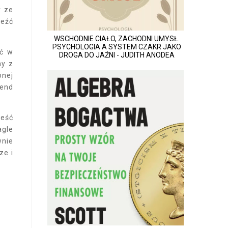
y ze
leźć
WSCHODNIE CIAŁO, ZACHODNI UMYSŁ.
PSYCHOLOGIA A SYSTEM CZAKR JAKO
ść w
DROGA DO JAŹNI - JUDITH ANODEA
ny z
onej
gend
ieść
agle
wnie
ze i