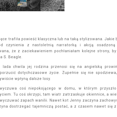
ce trafiła powieść klasyczna lub na taką stylizowana. Jakie 
d czynienia z nastoletnią narratorką i akcją osadzon
wana, że z zaciekawieniem pochłaniałam kolejne strony, by
a S. Beagle.
ada chwila jej rodzina przenosi się na angielską prowin
porzucić dotychczasowe życie. Zupełnie się nie spodziewa
ywiście wpłyną dalsze losy.
 wyczuwa coś niepokojącego w domu, w którym przyszło
ciem. Tu coś skrzypi, tam wiatr zatrzaskuje okiennice, a wie
wyczuwać zapach wanilii. Nawet kot Jenny zaczyna zachow
zyna dostrzegać tajemniczą postać, a z czasem nawet się z