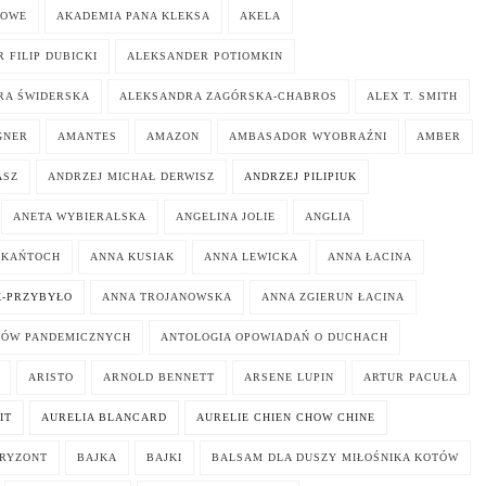
KOWE
AKADEMIA PANA KLEKSA
AKELA
 FILIP DUBICKI
ALEKSANDER POTIOMKIN
RA ŚWIDERSKA
ALEKSANDRA ZAGÓRSKA-CHABROS
ALEX T. SMITH
GNER
AMANTES
AMAZON
AMBASADOR WYOBRAŹNI
AMBER
ASZ
ANDRZEJ MICHAŁ DERWISZ
ANDRZEJ PILIPIUK
ANETA WYBIERALSKA
ANGELINA JOLIE
ANGLIA
 KAŃTOCH
ANNA KUSIAK
ANNA LEWICKA
ANNA ŁACINA
K-PRZYBYŁO
ANNA TROJANOWSKA
ANNA ZGIERUN ŁACINA
KÓW PANDEMICZNYCH
ANTOLOGIA OPOWIADAŃ O DUCHACH
ARISTO
ARNOLD BENNETT
ARSENE LUPIN
ARTUR PACUŁA
IT
AURELIA BLANCARD
AURELIE CHIEN CHOW CHINE
ORYZONT
BAJKA
BAJKI
BALSAM DLA DUSZY MIŁOŚNIKA KOTÓW