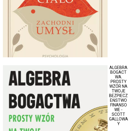
ALGEBRA
BOGACT
WA.
PROSTY
WZÓR NA
TWOJE
BEZPIECZ
EŃSTWO
FINANSO
WE -
SCOTT
GALLOWA
Y