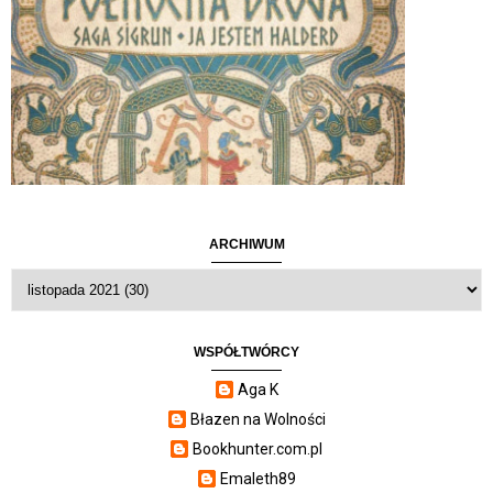
ARCHIWUM
WSPÓŁTWÓRCY
Aga K
Błazen na Wolności
Bookhunter.com.pl
Emaleth89