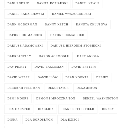
DANI RODRIK
DANIEL KOZIARSKI
DANIEL KRAUS
DANIEL RADZIEJEWSKI
DANIEL WYSZOGRODZKI
DANN MCDORMAN
DANNY KETCH
DANUTA CHLUPOVA
DAPHNE DU MAURIER
DAPHNE DUMAURIER
DARIUSZ ADAMOWSKI
DARIUSZ HIERONIM STOBIECKI
DARKFANTASY
DARON ACEMOGLU
DARY ANIOŁA
DAV PILKEY
DAVID EAGLEMAN
DAVID EPSTEIN
DAVID WEBER
DAWID ILÓW
DEAN KOONTZ
DEBIUT
DEBORAH FELDMAN
DEGUSTATOR
DEKAMERON
DEMI MOORE
DEMON I MROCZNA TOŃ
DENZEL WASHINGTON
DEX CARSTER
DIABLICA
DIANE SETTERFIELD
DISNEY
DIUNA
DLA DOROSŁYCH
DLA DZIECI