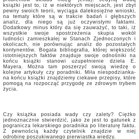
książki jest to, iż w niektórych miejscach, jest zbyt
pewny swoich teorii, wyciąga dalekosiężne wnioski,
na tematy które są w trakcie badań i głębszych
analiz, dla niego są już oczywistymi faktami.
Dodatkowy minus który da się zauważyć, to taki, iż
wszystkie swoje spostrzeżenia skupia wokół
ludności zamieszkałej w Stanach Zjednoczonych i
okolicach, nie porównując analiz do pozostałych
kontynentów. Bogata bibliografia, której większość
istotniejszych faktów znajduje swoje odnośniki na
końcu książki stanowi uzupełnienie dzieła E.
Mayera. Można tam poszerzyć swoją wiedzę o
kolejne artykuły czy poradniki. Miła niespodzianka-
na końcu książki znajdziemy ciekawe przepisy, które
pomogą na rozpocząć przygodę ze zdrowym trybem
życia.
Czy książka posiada wady czy zalety? Ciężko
jednoznacznie stwierdzić, jako że jest to gatunek z
pogranicza lekarskiego poradnika po literaturę faktu.
Z pewnością każdy czytelnik znajdzie w niej
odrobinę poszukiwanego pierwiastka wiedzy.