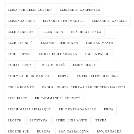
ELISA PURICELLI GUERRA
ELISABETH CARPENTER
ELISENDA ROCA
ELIZABETH FREMANTLE
ELIZABETH GASKELL
ELLE KENNEDY
ELLEN HAUN
ELŻBIETA I ESSEX
ELŻBIETA NIEĆ
EMANUEL BERGMANN
EMERAN MAYER
EMIL LUDWIG
EMILIA JABŁONOWSKA
EMILIA PADOŁ
EMILIA PEREZ
EMILY BRONTË
EMILY HENRY
EMILY ST. JOHN MANDEL
EMPIK
EMPIK SELFPUBLISHING
ENOLA HOLMES
ENOLA HOLMES. SPRAWA ZAGINIONEGO MARKIZA
ERIC FLINT
ERIC-EMMANUEL SCHMITT
ERICH MARIA REMARQUE
ERIN ENTRADA KELLY
ERNA
EROTYK
ERYSTYKA
ETHEL LINA WHITE
ETYKA
EUGENE SUE
EUROPA
EWA NABIAŁCZYK
EWA ORNACKA