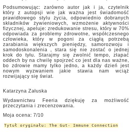
Podsumowując: zarówno autor jak i ja, czytelnik
który z autopsji wie jak ważna jest świadomość
prawidłowego stylu życia, odpowiednio dobranych
składników żywieniowych, wzmożenie aktywności
fizycznej, apeluje: zredukowanie stresu, który w 70%
odpowiada za problemy zdrowotne, współczesnego
człowieka, który w pogoni za ciągłą potrzebą
zarabiania większych pieniędzy, samorozwoju i
samodoskonalenia , stara się nie zostać o jednej
krok do tyłu. Starajmy się zwolnić tempo, złapać
oddech by na chwilę spojrzeć co jest dla nas ważne,
bo zdrowie mamy tylko jedno, a każdy dzień jest
nowym wyzwaniem jakie stawia nam wciąż
rozwijający się świat.
Katarzyna Załuska
Wydawnictwu Feeria dziękuję za możliwość
przeczytania i zrecenzowania.
Moja ocena: 7/10
Tytuł oryginału: The Gut- Immune Connection