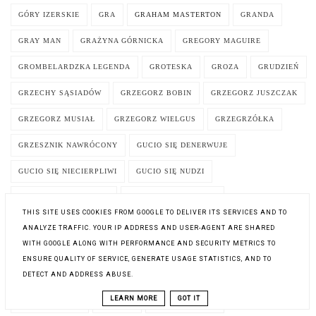
GÓRY IZERSKIE
GRA
GRAHAM MASTERTON
GRANDA
GRAY MAN
GRAŻYNA GÓRNICKA
GREGORY MAGUIRE
GROMBELARDZKA LEGENDA
GROTESKA
GROZA
GRUDZIEŃ
GRZECHY SĄSIADÓW
GRZEGORZ BOBIN
GRZEGORZ JUSZCZAK
GRZEGORZ MUSIAŁ
GRZEGORZ WIELGUS
GRZEGRZÓŁKA
GRZESZNIK NAWRÓCONY
GUCIO SIĘ DENERWUJE
GUCIO SIĘ NIECIERPLIWI
GUCIO SIĘ NUDZI
GUCIO SIĘ ZAKOCHUJE
GUILBERT FRANCOISE
THIS SITE USES COOKIES FROM GOOGLE TO DELIVER ITS SERVICES AND TO
GUILLAUME MUSSO
GWIAZDA PÓŁNOCY
ANALYZE TRAFFIC. YOUR IP ADDRESS AND USER-AGENT ARE SHARED
WITH GOOGLE ALONG WITH PERFORMANCE AND SECURITY METRICS TO
GWIAZDKA. OPOWIEŚCI ILUSTROWANE
GWIAZDKOZAUR
ENSURE QUALITY OF SERVICE, GENERATE USAGE STATISTICS, AND TO
DETECT AND ADDRESS ABUSE.
GWIAZDY NA WŁOSKIM NIEBIE
HAMUJ IDA!
HAN KANG
LEARN MORE
GOT IT
HANNA CYGLER
HANNAH
HARLAN COBEN