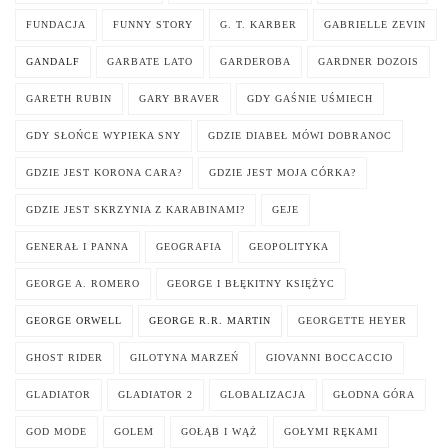
FUNDACJA
FUNNY STORY
G. T. KARBER
GABRIELLE ZEVIN
GANDALF
GARBATE LATO
GARDEROBA
GARDNER DOZOIS
GARETH RUBIN
GARY BRAVER
GDY GAŚNIE UŚMIECH
GDY SŁOŃCE WYPIEKA SNY
GDZIE DIABEŁ MÓWI DOBRANOC
GDZIE JEST KORONA CARA?
GDZIE JEST MOJA CÓRKA?
GDZIE JEST SKRZYNIA Z KARABINAMI?
GEJE
GENERAŁ I PANNA
GEOGRAFIA
GEOPOLITYKA
GEORGE A. ROMERO
GEORGE I BŁĘKITNY KSIĘŻYC
GEORGE ORWELL
GEORGE R.R. MARTIN
GEORGETTE HEYER
GHOST RIDER
GILOTYNA MARZEŃ
GIOVANNI BOCCACCIO
GLADIATOR
GLADIATOR 2
GLOBALIZACJA
GŁODNA GÓRA
GOD MODE
GOLEM
GOŁĄB I WĄŻ
GOŁYMI RĘKAMI