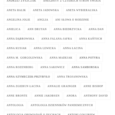
ANDRZEJ ZYSZCZAK
ANEGDOTY Z CZTERECH STRON ŚWIATA
ANETA HALIK
ANETA JADOWSKA
ANETA WYBIERALSKA
ANGELINA JOLIE
ANGLIA
ANI SŁOWA O RODZINIE
ANIELICA
ANN DRUYAN
ANNA BIEDRZYCKA
ANNA DAN
ANNA DĄBROWSKA
ANNA FALANA-JAFRA
ANNA KAŃTOCH
ANNA KUSIAK
ANNA LEWICKA
ANNA ŁACINA
ANNA M. GORGOLEWSKA
ANNA MADEJAK
ANNA POTYRA
ANNA ROZENBERG
ANNA SAKOWICZ
ANNA SAMBORSKA
ANNA SZYMECZEK-PRZYBYŁO
ANNA TROJANOWSKA
ANNA ZGIERUN ŁACINA
ANNALIE GRAINGER
ANNE BISHOP
ANNE BRONTE
ANNIE JAKOBSEN
ANORA
ANTHONY DAVID
ANTOLOGIA
ANTOLOGIA DZIENNIKÓW PANDEMICZNYCH
ANTOLOGIA OPOWIADAŃ O DUCHACH
ANTONI GOŁUBIEW