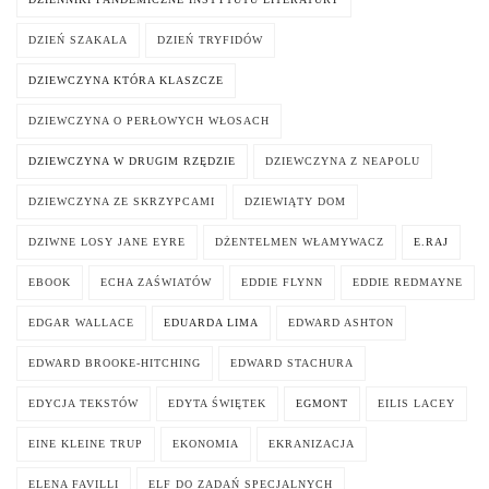
DZIEŃ SZAKALA
DZIEŃ TRYFIDÓW
DZIEWCZYNA KTÓRA KLASZCZE
DZIEWCZYNA O PERŁOWYCH WŁOSACH
DZIEWCZYNA W DRUGIM RZĘDZIE
DZIEWCZYNA Z NEAPOLU
DZIEWCZYNA ZE SKRZYPCAMI
DZIEWIĄTY DOM
DZIWNE LOSY JANE EYRE
DŻENTELMEN WŁAMYWACZ
E.RAJ
EBOOK
ECHA ZAŚWIATÓW
EDDIE FLYNN
EDDIE REDMAYNE
EDGAR WALLACE
EDUARDA LIMA
EDWARD ASHTON
EDWARD BROOKE-HITCHING
EDWARD STACHURA
EDYCJA TEKSTÓW
EDYTA ŚWIĘTEK
EGMONT
EILIS LACEY
EINE KLEINE TRUP
EKONOMIA
EKRANIZACJA
ELENA FAVILLI
ELF DO ZADAŃ SPECJALNYCH