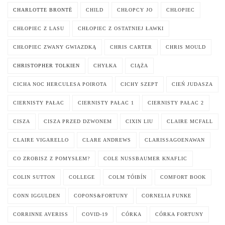
CHARLOTTE BRONTË
CHILD
CHŁOPCY JO
CHŁOPIEC
CHŁOPIEC Z LASU
CHŁOPIEC Z OSTATNIEJ ŁAWKI
CHŁOPIEC ZWANY GWIAZDKĄ
CHRIS CARTER
CHRIS MOULD
CHRISTOPHER TOLKIEN
CHYŁKA
CIĄŻA
CICHA NOC HERCULESA POIROTA
CICHY SZEPT
CIEŃ JUDASZA
CIERNISTY PAŁAC
CIERNISTY PAŁAC 1
CIERNISTY PAŁAC 2
CISZA
CISZA PRZED DZWONEM
CIXIN LIU
CLAIRE MCFALL
CLAIRE VIGARELLO
CLARE ANDREWS
CLARISSAGOENAWAN
CO ZROBISZ Z POMYSŁEM?
COLE NUSSBAUMER KNAFLIC
COLIN SUTTON
COLLEGE
COLM TÓIBÍN
COMFORT BOOK
CONN IGGULDEN
COPONS&FORTUNY
CORNELIA FUNKE
CORRINNE AVERISS
COVID-19
CÓRKA
CÓRKA FORTUNY