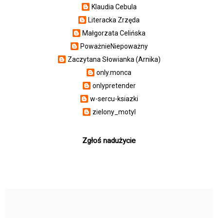
Klaudia Cebula
Literacka Zrzęda
Małgorzata Celińska
PoważnieNiepoważny
Zaczytana Słowianka (Arnika)
only.monca
onlypretender
w-sercu-ksiazki
zielony_motyl
Zgłoś nadużycie