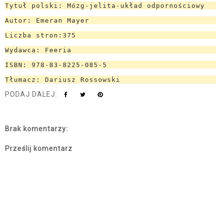
Tytuł polski: Mózg-jelita-układ odpornościowy
Autor: Emeran Mayer
Liczba stron:375
Wydawca: Feeria
ISBN: 978-83-8225-085-5
Tłumacz: Dariusz Rossowski
PODAJ DALEJ:
Brak komentarzy:
Prześlij komentarz