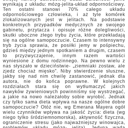
wynikają z układu: mózg-jelita-układ odpornościowy.
Ten ostatni stanowi 70% całego układu
odpornościowego człowieka, i aż tyle komórek
zlokalizowanych jest w jelitach. Na podstawie
konkretnych przypadków medycznych ze swojego
gabinetu, przytacza i opisuje różne dolegliwości,
skutki uboczne złego trybu życia, które przekładają
się na ogólne samopoczucie. Czasem to intensywny
tryb życia sprawia, że posiłki jemy w pośpiechu,
gdzieś między jednym spotkaniem a drugim, czasem
to przyzwyczajenie, innym razem wartości
wyniesione z domu rodzinnego. Na pewno wielu z
nas słyszało w dzieciństwie- „ziemniaki zostaw, ale
zjedz chociaż mięsko”. Niby stwierdzenie słuszne,
jakby się nad nim chwilę zastanowić, jednak dla
autora, nie do końca poprawne. W kolejnych
rozdziałach stara się on wytłumaczyć jakich
nawyków żywieniowych powinniśmy się wystrzegać,
a jakie na nowo należałoby sobie wyrobić. Jednak
czy tylko sama dieta wpływa na nasze ogólne dobre
samopoczucie? Otóż nie, wg Emerana Mayera ogół
wielu czynników wpływa na jakość życia: dieta (wg
niego tylko śródziemnomorska), aktywność fizyczna,
ograniczenie stresu (jako najważniejszy winowajca,
problemów układu mózg- jelita). Jedyną wadą