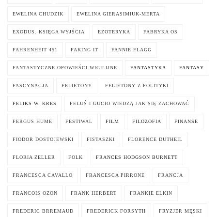
EWELINA CHUDZIK
EWELINA GIERASIMIUK-MERTA
EXODUS. KSIĘGA WYJŚCIA
EZOTERYKA
FABRYKA OS
FAHRENHEIT 451
FAKING IT
FANNIE FLAGG
FANTASTYCZNE OPOWIEŚCI WIGILIJNE
FANTASTYKA
FANTASY
FASCYNACJA
FELIETONY
FELIETONY Z POLITYKI
FELIKS W. KRES
FELUŚ I GUCIO WIEDZĄ JAK SIĘ ZACHOWAĆ
FERGUS HUME
FESTIWAL
FILM
FILOZOFIA
FINANSE
FIODOR DOSTOJEWSKI
FISTASZKI
FLORENCE DUTHEIL
FLORIA ZELLER
FOLK
FRANCES HODGSON BURNETT
FRANCESCA CAVALLO
FRANCESCA PIRRONE
FRANCJA
FRANCOIS OZON
FRANK HERBERT
FRANKIE ELKIN
FREDERIC BRREMAUD
FREDERICK FORSYTH
FRYZJER MĘSKI