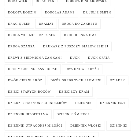
DORA WILK
DORASTANIE
DOROTA BINDAROWSKA
DOROTA RODZIM
DOUGLAS ADAMS
DR JULIE SMITH
DRAG QUEEN
DRAMAT
DROGA DO ZAKRĘTU
DROGA WIEDZIE PRZEZ SEN
DROGOCENNA ĆMA
DRUGA SZANSA
DRUKARZ Z PUSZCZY BIAŁOWIESKIEJ
DRZWI Z SIEDMIOMA ZAMKAMI
DUCH
DUCH OPATA
DUCHY GREENGLASS HOUSE
DWA DNI W PARYŻU
DWÓR CIERNI I RÓŻ
DWÓR SREBRNYCH PŁOMIENI
DZIADEK
DZIECI STARYCH BOGÓW
DZIECIĘCY KRAM
DZIEDZICTWO VON SCHINDLERÓW
DZIENNIK
DZIENNIK 1954
DZIENNIK HIPOPOTAMA
DZIENNIK ŚMIERCI
DZIENNIK UTRACONEJ MIŁOŚCI
DZIENNIK WŁOSKI
DZIENNIKI
DZIENNIKI PANDEMICZNE INSTYTUTU LITERATURY