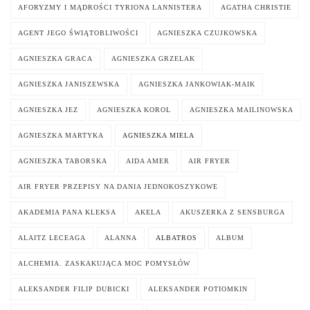
AFORYZMY I MĄDROŚCI TYRIONA LANNISTERA
AGATHA CHRISTIE
AGENT JEGO ŚWIĄTOBLIWOŚCI
AGNIESZKA CZUJKOWSKA
AGNIESZKA GRACA
AGNIESZKA GRZELAK
AGNIESZKA JANISZEWSKA
AGNIESZKA JANKOWIAK-MAIK
AGNIESZKA JEZ
AGNIESZKA KOROL
AGNIESZKA MAILINOWSKA
AGNIESZKA MARTYKA
AGNIESZKA MIELA
AGNIESZKA TABORSKA
AIDA AMER
AIR FRYER
AIR FRYER PRZEPISY NA DANIA JEDNOKOSZYKOWE
AKADEMIA PANA KLEKSA
AKELA
AKUSZERKA Z SENSBURGA
ALAITZ LECEAGA
ALANNA
ALBATROS
ALBUM
ALCHEMIA. ZASKAKUJĄCA MOC POMYSŁÓW
ALEKSANDER FILIP DUBICKI
ALEKSANDER POTIOMKIN