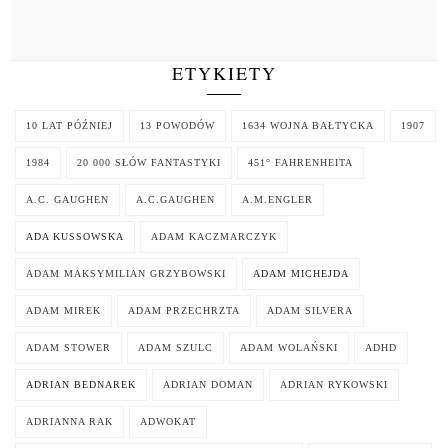
ETYKIETY
10 LAT PÓŹNIEJ
13 POWODÓW
1634 WOJNA BAŁTYCKA
1907
1984
20 000 SŁÓW FANTASTYKI
451° FAHRENHEITA
A.C. GAUGHEN
A.C.GAUGHEN
A.M.ENGLER
ADA KUSSOWSKA
ADAM KACZMARCZYK
ADAM MAKSYMILIAN GRZYBOWSKI
ADAM MICHEJDA
ADAM MIREK
ADAM PRZECHRZTA
ADAM SILVERA
ADAM STOWER
ADAM SZULC
ADAM WOLAŃSKI
ADHD
ADRIAN BEDNAREK
ADRIAN DOMAN
ADRIAN RYKOWSKI
ADRIANNA RAK
ADWOKAT