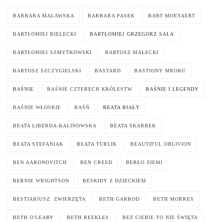
BARBARA MALAWSKA
BARBARA PASEK
BART MOEYAERT
BARTŁOMIEJ BIELECKI
BARTŁOMIEJ GRZEGORZ SALA
BARTŁOMIEJ SZMYTKOWSKI
BARTOSZ MAŁECKI
BARTOSZ SZCZYGIELSKI
BASTARD
BASTIONY MROKU
BAŚNIE
BAŚNIE CZTERECH KRÓLESTW
BAŚNIE I LEGENDY
BAŚNIE WŁOSKIE
BAŚŃ
BEATA BIAŁY
BEATA LIBERDA-KALINOWSKA
BEATA SKARBEK
BEATA STEFANIAK
BEATA TURLIK
BEAUTIFUL OBLIVION
BEN AARONOVITCH
BEN CREED
BERŁO ZIEMI
BERNIE WRIGHTSON
BESKIDY Z DZIECKIEM
BESTIARIUSZ. ZWIERZĘTA
BETH GARROD
BETH MORREY
BETH O'LEARY
BETH REEKLES
BEZ CIEBIE TO NIE ŚWIĘTA