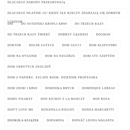
DLACZEGO NARODY PRZEGRYWAJĄ
DLACZEGO WŁAŚNIE JA? KIEDY ZŁE RZECZY ZDARZAJĄ SIĘ DOBRYM
LUDZIOM
DNI
DO OSTATNIEJ KROPLI KRWI
DO TRZECH RAZY
DO TRZECH RAZY ŚMIERĆ
DOBRZY SĄSIEDZI
DOGMAN
DOKTOR
DOLNE ŁUŻYCE
DOM GUCCI
DOM KLEPSYDRY
DOM NA WYGONIE
DOM NA WZGÓRZU
DOM STU SZEPTÓW
DOM UKRYTYCH ZNACZEŃ
DOM Z PAPIERU. ESCAPE BOOK. DZIENNIK PROFESORA
DOM ZIEMI I KRWI
DOMINIKA BRYCH
DOMINIQUE LOREAU
DOMY PISARZY
DON KICHOT Z LA MANCZY
DON ROSA
DON'T LOVE ME
DONATELLA RIZZATI
DONNA MARCHETTI
DOOKOŁA-KSIĄŻEK
DOPAMINA
DOPAŚĆ LEONA WAGANTA