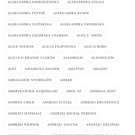
ALEKSANDRA ANDRZEJEWSKA
ALEKSANDRA JONASZ
ALEKSANDRA POTTER
ALEKSANDRA RUMIN
ALEKSANDRA SZATARSKA
ALEKSANDRA ŚWIDERSKA
ALEKSANDRA ZAGÓRSKA-CHABROS
ALEX T. SMITH
ALICE OSEMAN
ALICJA FILIPOWSKA
ALICJA HORN
ALICJA W KRAINIE CZARÓW
ALKOHOLIK
ALKOHOLIZM
ALPY
AMADEUSZ WAGNER
AMANTES
AMAZON
AMBASADOR WYOBRAŹNI
AMBER
AMERYKAŃSKIE KSIĘŻNICZKI
AMOS OZ
ANDREAS HOFF
ANDREW CHILD
ANDRZEJ FLÜGEL
ANDRZEJ KRUSZEWICZ
ANDRZEJ MATHIASZ
ANDRZEJ MICHAŁ DERWISZ
ANDRZEJ PILIPIUK
ANDRZEJ ZAUCHA
ANDRZEJ ZIELIŃSKI