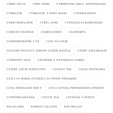
CÓRKI TĘCZY
CÓRY ZIEMI
CYBERPUNK GIRLS. OPOWIADANIA
CYMELIUM
CYMELIUM: Z INNEJ BAJKI
CYNTHIA ERIVO
CYRKI BEZPŁATNE
CYRYL SONE
CYWILIZACJA KOMUNIZMU
CZARCIE WZGÓRZE
CZARNA KREW
CZARNOBYL
CZARNOKSIĘŻNIK Z OZ
CZAS NA CISZĘ
CZASAMI WSZYSCY ZDROWI LUDZIE KASZLĄ
CZEMU ZAPŁAKAŁEŚ
CZERWONY WILK
CZŁOWIEK Z WYSOKIEGO ZAMKU
CZTERY LIŚCIE KONICZYNY
CZUJESZ TAK
CZUŁE SPOTKANIA
CZYLI CO ROBIĄ STUDENCI ZA TWOJE PIENIĄDZE
CZYLI POKOLENIE MOCY
CZYLI SZTUKA PROWADZENIA SPORÓW
CZYRYNDA-KOLEDA
CZYSTE ZŁO
CZYTAJĄC O MATCE
DALAJLAMA
DAMIEN CALLIXTE
DAN MILLAN