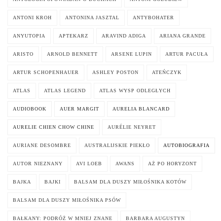
ANTONI KROH
ANTONINA JASZTAL
ANTYBOHATER
ANYUTOPIA
APTEKARZ
ARAVIND ADIGA
ARIANA GRANDE
ARISTO
ARNOLD BENNETT
ARSENE LUPIN
ARTUR PACUŁA
ARTUR SCHOPENHAUER
ASHLEY POSTON
ATEŃCZYK
ATLAS
ATLAS LEGEND
ATLAS WYSP ODLEGŁYCH
AUDIOBOOK
AUER MARGIT
AURELIA BLANCARD
AURELIE CHIEN CHOW CHINE
AURÉLIE NEYRET
AURIANE DESOMBRE
AUSTRALIJSKIE PIEKŁO
AUTOBIOGRAFIA
AUTOR NIEZNANY
AVI LOEB
AWANS
AŻ PO HORYZONT
BAJKA
BAJKI
BALSAM DLA DUSZY MIŁOŚNIKA KOTÓW
BALSAM DLA DUSZY MIŁOŚNIKA PSÓW
BAŁKANY: PODRÓŻ W MNIEJ ZNANE
BARBARA AUGUSTYN