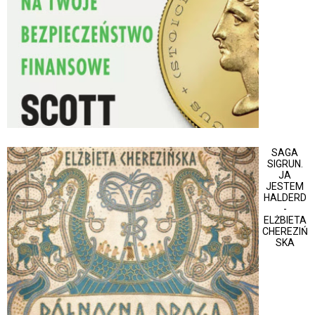
SAGA
SIGRUN.
JA
JESTEM
HALDERD
-
ELŻBIETA
CHEREZIŃ
SKA