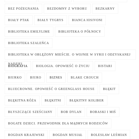
BEZ POŻEGNANIA
BEZDOMNY Z WYBORU
BEZKARNY
BIAŁY PTAK
BIAŁY TYGRYS
BIANCA IOSIVONI
BIBLIOTEKA EMILYLIME
BIBLIOTEKA O PÓŁNOCY
BIBLIOTEKA SZALEŃCA
BIBLIOTEKA W OBLĘŻONY MIEŚCIE. O WOJNIE W SYRII I ODZYSKANEJ
NADZIEI
BIOGRAFIA
BIOLOGIA. OPOWIEŚĆ O ŻYCIU
BISTARI
BIURKO
BIURO
BIZNES
BLAKE CROUCH
BLUECROWNE. OPOWIEŚĆ O GREENGLASS HOUSE
BŁĘKIT
BŁĘKITNA RÓŻA
BŁĘKITNI
BŁĘKITNY KOLIBER
BŁYSZCZĄCE SZEŚCIANY
BOB DYLAN
BOBASKI I MIŚ
BOGATE DZIECI. PRZEWODNIK DLA MĄDRYCH RODZICÓW
BOGDAN KRAJEWSKI
BOGDAN MUSIAŁ
BOLESŁAW LEŚMIAN