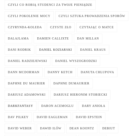
CZYLI CO ROBIĄ STUDENCI ZA TWOJE PIENIĄDZE
CZYLI POKOLENIE MOCY
CZYLI SZTUKA PROWADZENIA SPORÓW
CZYRYNDA-KOLEDA
CZYSTE ZŁO
CZYTAJĄC O MATCE
DALAJLAMA
DAMIEN CALLIXTE
DAN MILLAN
DANI RODRIK
DANIEL KOZIARSKI
DANIEL KRAUS
DANIEL RADZIEJEWSKI
DANIEL WYSZOGRODZKI
DANN MCDORMAN
DANNY KETCH
DANUTA CHLUPOVA
DAPHNE DU MAURIER
DAPHNE DUMAURIER
DARIUSZ ADAMOWSKI
DARIUSZ HIERONIM STOBIECKI
DARKFANTASY
DARON ACEMOGLU
DARY ANIOŁA
DAV PILKEY
DAVID EAGLEMAN
DAVID EPSTEIN
DAVID WEBER
DAWID ILÓW
DEAN KOONTZ
DEBIUT