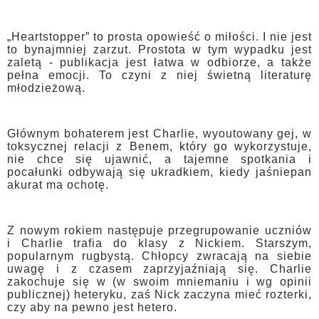
„Heartstopper” to prosta opowieść o miłości. I nie jest
to bynajmniej zarzut. Prostota w tym wypadku jest
zaletą - publikacja jest łatwa w odbiorze, a także
pełna emocji. To czyni z niej świetną literaturę
młodzieżową.
Głównym bohaterem jest Charlie, wyoutowany gej, w
toksycznej relacji z Benem, który go wykorzystuje,
nie chce się ujawnić, a tajemne spotkania i
pocałunki odbywają się ukradkiem, kiedy jaśniepan
akurat ma ochotę.
Z nowym rokiem następuje przegrupowanie uczniów
i Charlie trafia do klasy z Nickiem. Starszym,
popularnym rugbystą. Chłopcy zwracają na siebie
uwagę i z czasem zaprzyjaźniają się. Charlie
zakochuje się w (w swoim mniemaniu i wg opinii
publicznej) heteryku, zaś Nick zaczyna mieć rozterki,
czy aby na pewno jest hetero.