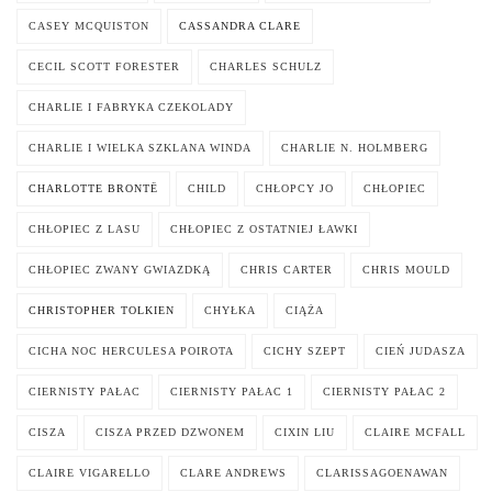
CASEY MCQUISTON
CASSANDRA CLARE
CECIL SCOTT FORESTER
CHARLES SCHULZ
CHARLIE I FABRYKA CZEKOLADY
CHARLIE I WIELKA SZKLANA WINDA
CHARLIE N. HOLMBERG
CHARLOTTE BRONTË
CHILD
CHŁOPCY JO
CHŁOPIEC
CHŁOPIEC Z LASU
CHŁOPIEC Z OSTATNIEJ ŁAWKI
CHŁOPIEC ZWANY GWIAZDKĄ
CHRIS CARTER
CHRIS MOULD
CHRISTOPHER TOLKIEN
CHYŁKA
CIĄŻA
CICHA NOC HERCULESA POIROTA
CICHY SZEPT
CIEŃ JUDASZA
CIERNISTY PAŁAC
CIERNISTY PAŁAC 1
CIERNISTY PAŁAC 2
CISZA
CISZA PRZED DZWONEM
CIXIN LIU
CLAIRE MCFALL
CLAIRE VIGARELLO
CLARE ANDREWS
CLARISSAGOENAWAN