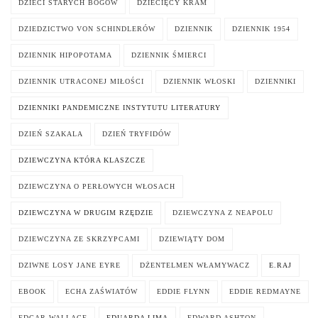
DZIECI STARYCH BOGÓW
DZIECIĘCY KRAM
DZIEDZICTWO VON SCHINDLERÓW
DZIENNIK
DZIENNIK 1954
DZIENNIK HIPOPOTAMA
DZIENNIK ŚMIERCI
DZIENNIK UTRACONEJ MIŁOŚCI
DZIENNIK WŁOSKI
DZIENNIKI
DZIENNIKI PANDEMICZNE INSTYTUTU LITERATURY
DZIEŃ SZAKALA
DZIEŃ TRYFIDÓW
DZIEWCZYNA KTÓRA KLASZCZE
DZIEWCZYNA O PERŁOWYCH WŁOSACH
DZIEWCZYNA W DRUGIM RZĘDZIE
DZIEWCZYNA Z NEAPOLU
DZIEWCZYNA ZE SKRZYPCAMI
DZIEWIĄTY DOM
DZIWNE LOSY JANE EYRE
DŻENTELMEN WŁAMYWACZ
E.RAJ
EBOOK
ECHA ZAŚWIATÓW
EDDIE FLYNN
EDDIE REDMAYNE
EDGAR WALLACE
EDUARDA LIMA
EDWARD ASHTON