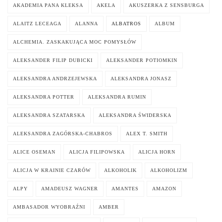
AKADEMIA PANA KLEKSA
AKELA
AKUSZERKA Z SENSBURGA
ALAITZ LECEAGA
ALANNA
ALBATROS
ALBUM
ALCHEMIA. ZASKAKUJĄCA MOC POMYSŁÓW
ALEKSANDER FILIP DUBICKI
ALEKSANDER POTIOMKIN
ALEKSANDRA ANDRZEJEWSKA
ALEKSANDRA JONASZ
ALEKSANDRA POTTER
ALEKSANDRA RUMIN
ALEKSANDRA SZATARSKA
ALEKSANDRA ŚWIDERSKA
ALEKSANDRA ZAGÓRSKA-CHABROS
ALEX T. SMITH
ALICE OSEMAN
ALICJA FILIPOWSKA
ALICJA HORN
ALICJA W KRAINIE CZARÓW
ALKOHOLIK
ALKOHOLIZM
ALPY
AMADEUSZ WAGNER
AMANTES
AMAZON
AMBASADOR WYOBRAŹNI
AMBER