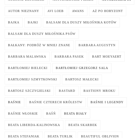
AUTOR NIEZNANY
AVI LOEB
AWANS
AŻ PO HORYZONT
BAJKA
BAJKI
BALSAM DLA DUSZY MIŁOŚNIKA KOTÓW
BALSAM DLA DUSZY MIŁOŚNIKA PSÓW
BAŁKANY: PODRÓŻ W MNIEJ ZNANE
BARBARA AUGUSTYN
BARBARA MALAWSKA
BARBARA PASEK
BART MOEYAERT
BARTŁOMIEJ BIELECKI
BARTŁOMIEJ GRZEGORZ SALA
BARTŁOMIEJ SZMYTKOWSKI
BARTOSZ MAŁECKI
BARTOSZ SZCZYGIELSKI
BASTARD
BASTIONY MROKU
BAŚNIE
BAŚNIE CZTERECH KRÓLESTW
BAŚNIE I LEGENDY
BAŚNIE WŁOSKIE
BAŚŃ
BEATA BIAŁY
BEATA LIBERDA-KALINOWSKA
BEATA SKARBEK
BEATA STEFANIAK
BEATA TURLIK
BEAUTIFUL OBLIVION