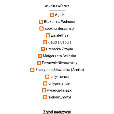
WSPÓŁTWÓRCY
Aga K
Błazen na Wolności
Bookhunter.com.pl
Emaleth89
Klaudia Cebula
Literacka Zrzęda
Małgorzata Celińska
PoważnieNiepoważny
Zaczytana Słowianka (Arnika)
only.monca
onlypretender
w-sercu-ksiazki
zielony_motyl
Zgłoś nadużycie