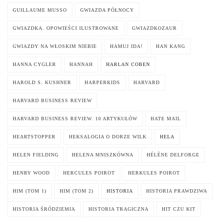
GUILLAUME MUSSO
GWIAZDA PÓŁNOCY
GWIAZDKA. OPOWIEŚCI ILUSTROWANE
GWIAZDKOZAUR
GWIAZDY NA WŁOSKIM NIEBIE
HAMUJ IDA!
HAN KANG
HANNA CYGLER
HANNAH
HARLAN COBEN
HAROLD S. KUSHNER
HARPERKIDS
HARVARD
HARVARD BUSINESS REVIEW
HARVARD BUSINESS REVIEW. 10 ARTYKUŁÓW
HATE MAIL
HEARTSTOPPER
HEKSALOGIA O DORZE WILK
HELA
HELEN FIELDING
HELENA MNISZKÓWNA
HÉLÈNE DELFORGE
HENRY WOOD
HERCULES POIROT
HERKULES POIROT
HIM (TOM 1)
HIM (TOM 2)
HISTORIA
HISTORIA PRAWDZIWA
HISTORIA ŚRÓDZIEMIA
HISTORIA TRAGICZNA
HIT CZU KIT