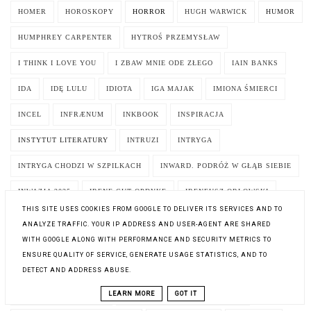
HOMER
HOROSKOPY
HORROR
HUGH WARWICK
HUMOR
HUMPHREY CARPENTER
HYTROŚ PRZEMYSŁAW
I THINK I LOVE YOU
I ZBAW MNIE ODE ZŁEGO
IAIN BANKS
IDA
IDĘ LULU
IDIOTA
IGA MAJAK
IMIONA ŚMIERCI
INCEL
INFRÆNUM
INKBOOK
INSPIRACJA
INSTYTUT LITERATURY
INTRUZI
INTRYGA
INTRYGA CHODZI W SZPILKACH
INWARD. PODRÓŻ W GŁĄB SIEBIE
INWAZJA 2025
IRENE GUT OPDYKE
IRENEUSZ ORŁOWSKI
THIS SITE USES COOKIES FROM GOOGLE TO DELIVER ITS SERVICES AND TO
ISAAC ASIMOV
ISABEL ALLENDE
ISABELLE BOTTIER
ANALYZE TRAFFIC. YOUR IP ADDRESS AND USER-AGENT ARE SHARED
WITH GOOGLE ALONG WITH PERFORMANCE AND SECURITY METRICS TO
IT'S NOT MY CUP OF TEA. TO NIE MOJA BAJKA
ITALO CALVINO
ENSURE QUALITY OF SERVICE, GENERATE USAGE STATISTICS, AND TO
IVAN TAPIA
IVY FAIRBANKS
IWONA BOGUSZ
DETECT AND ADDRESS ABUSE.
LEARN MORE
GOT IT
IWONA CHMIELEWSKA
IWONA MARZENA PAWŁOWSKA