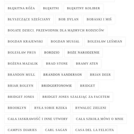
BŁĘKITNA RÓŻA
BŁĘKITNI
BŁĘKITNY KOLIBER
BŁYSZCZĄCE SZEŚCIANY
BOB DYLAN
BOBASKI I MIŚ
BOGATE DZIECI. PRZEWODNIK DLA MĄDRYCH RODZICÓW
BOGDAN KRAJEWSKI
BOGDAN MUSIAŁ
BOLESŁAW LEŚMIAN
BOLESŁAW PRUS
BORDZIO
BOŻE NARODZENIE
BOŻENA MAZALIK
BRAD STONE
BRAMY ATEN
BRANDON MULL
BRANDON SANDERSON
BRIAN DEER
BRIAR BOLEYN
BRIDGERTONOWIE
BRIDGET
BRIDGET JONES
BRIDGET JONES SZALEJĄC ZA FACETEM
BROOKLYN
BYŁA SOBIE RZEKA
BYWALEC ZIELENI
CAŁA JASKRAWOŚĆ I INNE UTWORY
CAŁA SZKOŁA MÓWI O MNIE
CAMPUS DIARIES
CARL SAGAN
CASA DEL LA FELICITA