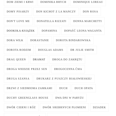
DOM ZIEMI I KRWI
DOMINIKA BRYCH
DOMINIQUE LOREAU
DOMY PISARZY
DON KICHOT Z LA MANCZY
DON ROSA
DON'T LOVE ME
DONATELLA RIZZATI
DONNA MARCHETTI
DOOKOŁA-KSIĄŻEK
DOPAMINA
DOPAŚĆ LEONA WAGANTA
DORA WILK
DORASTANIE
DOROTA BINDAROWSKA
DOROTA RODZIM
DOUGLAS ADAMS
DR JULIE SMITH
DRAG QUEEN
DRAMAT
DROGA DO ZAKRĘTU
DROGA WIEDZIE PRZEZ SEN
DROGOCENNA ĆMA
DRUGA SZANSA
DRUKARZ Z PUSZCZY BIAŁOWIESKIEJ
DRZWI Z SIEDMIOMA ZAMKAMI
DUCH
DUCH OPATA
DUCHY GREENGLASS HOUSE
DWA DNI W PARYŻU
DWÓR CIERNI I RÓŻ
DWÓR SREBRNYCH PŁOMIENI
DZIADEK