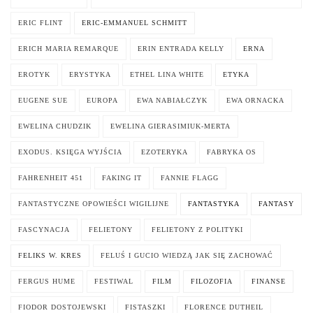
ERIC FLINT
ERIC-EMMANUEL SCHMITT
ERICH MARIA REMARQUE
ERIN ENTRADA KELLY
ERNA
EROTYK
ERYSTYKA
ETHEL LINA WHITE
ETYKA
EUGENE SUE
EUROPA
EWA NABIAŁCZYK
EWA ORNACKA
EWELINA CHUDZIK
EWELINA GIERASIMIUK-MERTA
EXODUS. KSIĘGA WYJŚCIA
EZOTERYKA
FABRYKA OS
FAHRENHEIT 451
FAKING IT
FANNIE FLAGG
FANTASTYCZNE OPOWIEŚCI WIGILIJNE
FANTASTYKA
FANTASY
FASCYNACJA
FELIETONY
FELIETONY Z POLITYKI
FELIKS W. KRES
FELUŚ I GUCIO WIEDZĄ JAK SIĘ ZACHOWAĆ
FERGUS HUME
FESTIWAL
FILM
FILOZOFIA
FINANSE
FIODOR DOSTOJEWSKI
FISTASZKI
FLORENCE DUTHEIL