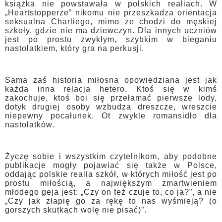
książka nie powstawała w polskich realiach. W
„Heartstopperze” nikomu nie przeszkadza orientacja
seksualna Charliego, mimo że chodzi do męskiej
szkoły, gdzie nie ma dziewczyn. Dla innych uczniów
jest po prostu zwykłym, szybkim w bieganiu
nastolatkiem, który gra na perkusji.
Sama zaś historia miłosna opowiedziana jest jak
każda inna relacja hetero. Ktoś się w kimś
zakochuje, ktoś boi się przełamać pierwsze lody,
dotyk drugiej osoby wzbudza dreszcze, wreszcie
niepewny pocałunek. Ot zwykle romansidło dla
nastolatków.
Życzę sobie i wszystkim czytelnikom, aby podobne
publikacje mogły pojawiać się także w Polsce,
oddając polskie realia szkół, w których miłość jest po
prostu miłością, a największym zmartwieniem
młodego geja jest: „Czy on też czuje to, co ja?”, a nie
„Czy jak złapię go za rękę to nas wyśmieją? (o
gorszych skutkach wolę nie pisać)”.