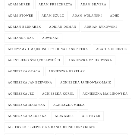
ADAM MIREK
ADAM PRZECHRZTA
ADAM SILVERA
ADAM STOWER
ADAM SZULC
ADAM WOLAŃSKI
ADHD
ADRIAN BEDNAREK
ADRIAN DOMAN
ADRIAN RYKOWSKI
ADRIANNA RAK
ADWOKAT
AFORYZMY I MĄDROŚCI TYRIONA LANNISTERA
AGATHA CHRISTIE
AGENT JEGO ŚWIĄTOBLIWOŚCI
AGNIESZKA CZUJKOWSKA
AGNIESZKA GRACA
AGNIESZKA GRZELAK
AGNIESZKA JANISZEWSKA
AGNIESZKA JANKOWIAK-MAIK
AGNIESZKA JEZ
AGNIESZKA KOROL
AGNIESZKA MAILINOWSKA
AGNIESZKA MARTYKA
AGNIESZKA MIELA
AGNIESZKA TABORSKA
AIDA AMER
AIR FRYER
AIR FRYER PRZEPISY NA DANIA JEDNOKOSZYKOWE