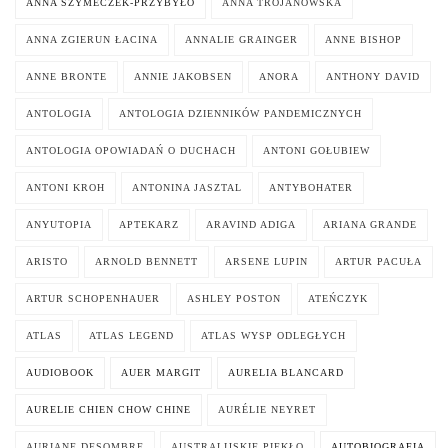
ANNA SZYMECZEK-PRZYBYŁO
ANNA TROJANOWSKA
ANNA ZGIERUN ŁACINA
ANNALIE GRAINGER
ANNE BISHOP
ANNE BRONTE
ANNIE JAKOBSEN
ANORA
ANTHONY DAVID
ANTOLOGIA
ANTOLOGIA DZIENNIKÓW PANDEMICZNYCH
ANTOLOGIA OPOWIADAŃ O DUCHACH
ANTONI GOŁUBIEW
ANTONI KROH
ANTONINA JASZTAL
ANTYBOHATER
ANYUTOPIA
APTEKARZ
ARAVIND ADIGA
ARIANA GRANDE
ARISTO
ARNOLD BENNETT
ARSENE LUPIN
ARTUR PACUŁA
ARTUR SCHOPENHAUER
ASHLEY POSTON
ATEŃCZYK
ATLAS
ATLAS LEGEND
ATLAS WYSP ODLEGŁYCH
AUDIOBOOK
AUER MARGIT
AURELIA BLANCARD
AURELIE CHIEN CHOW CHINE
AURÉLIE NEYRET
AURIANE DESOMBRE
AUSTRALIJSKIE PIEKŁO
AUTOBIOGRAFIA