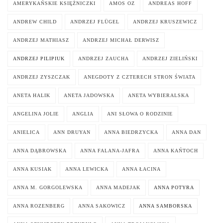
AMERYKAŃSKIE KSIĘŻNICZKI
AMOS OZ
ANDREAS HOFF
ANDREW CHILD
ANDRZEJ FLÜGEL
ANDRZEJ KRUSZEWICZ
ANDRZEJ MATHIASZ
ANDRZEJ MICHAŁ DERWISZ
ANDRZEJ PILIPIUK
ANDRZEJ ZAUCHA
ANDRZEJ ZIELIŃSKI
ANDRZEJ ZYSZCZAK
ANEGDOTY Z CZTERECH STRON ŚWIATA
ANETA HALIK
ANETA JADOWSKA
ANETA WYBIERALSKA
ANGELINA JOLIE
ANGLIA
ANI SŁOWA O RODZINIE
ANIELICA
ANN DRUYAN
ANNA BIEDRZYCKA
ANNA DAN
ANNA DĄBROWSKA
ANNA FALANA-JAFRA
ANNA KAŃTOCH
ANNA KUSIAK
ANNA LEWICKA
ANNA ŁACINA
ANNA M. GORGOLEWSKA
ANNA MADEJAK
ANNA POTYRA
ANNA ROZENBERG
ANNA SAKOWICZ
ANNA SAMBORSKA