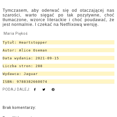
Tymczasem, aby oderwać się od otaczającej nas
szarości, warto sięgać po tak pozytywne, choć
tłumaczone, wzorce literackie i choć poudawać, że
jest normalnie. I czekać na Netflixową wersję.
Maria Piękoś
Tytuł: Heartstopper
Autor: Alice Oseman
Data wydania: 2021-09-15
Liczba stron: 288
Wydawca: Jaguar
ISBN: 9788382660074
PODAJ DALEJ:
Brak komentarzy: