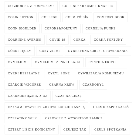
CO ZROBISZ Z POMYSŁEM?
COLE NUSSBAUMER KNAFLIC
COLIN SUTTON
COLLEGE
COLM TÓIBÍN
COMFORT BOOK
CONN IGGULDEN
COPONS&FORTUNY
CORNELIA FUNKE
CORRINNE AVERISS
COVID-19
CÓRKA
CÓRKA FORTUNY
CÓRKI TĘCZY
CÓRY ZIEMI
CYBERPUNK GIRLS. OPOWIADANIA
CYMELIUM
CYMELIUM: Z INNEJ BAJKI
CYNTHIA ERIVO
CYRKI BEZPŁATNE
CYRYL SONE
CYWILIZACJA KOMUNIZMU
CZARCIE WZGÓRZE
CZARNA KREW
CZARNOBYL
CZARNOKSIĘŻNIK Z OZ
CZAS NA CISZĘ
CZASAMI WSZYSCY ZDROWI LUDZIE KASZLĄ
CZEMU ZAPŁAKAŁEŚ
CZERWONY WILK
CZŁOWIEK Z WYSOKIEGO ZAMKU
CZTERY LIŚCIE KONICZYNY
CZUJESZ TAK
CZUŁE SPOTKANIA