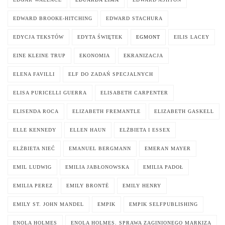
EDWARD BROOKE-HITCHING
EDWARD STACHURA
EDYCJA TEKSTÓW
EDYTA ŚWIĘTEK
EGMONT
EILIS LACEY
EINE KLEINE TRUP
EKONOMIA
EKRANIZACJA
ELENA FAVILLI
ELF DO ZADAŃ SPECJALNYCH
ELISA PURICELLI GUERRA
ELISABETH CARPENTER
ELISENDA ROCA
ELIZABETH FREMANTLE
ELIZABETH GASKELL
ELLE KENNEDY
ELLEN HAUN
ELŻBIETA I ESSEX
ELŻBIETA NIEĆ
EMANUEL BERGMANN
EMERAN MAYER
EMIL LUDWIG
EMILIA JABŁONOWSKA
EMILIA PADOŁ
EMILIA PEREZ
EMILY BRONTË
EMILY HENRY
EMILY ST. JOHN MANDEL
EMPIK
EMPIK SELFPUBLISHING
ENOLA HOLMES
ENOLA HOLMES. SPRAWA ZAGINIONEGO MARKIZA