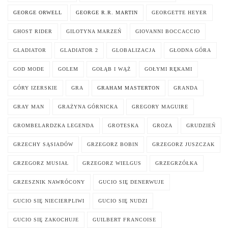
GEORGE ORWELL
GEORGE R.R. MARTIN
GEORGETTE HEYER
GHOST RIDER
GILOTYNA MARZEŃ
GIOVANNI BOCCACCIO
GLADIATOR
GLADIATOR 2
GLOBALIZACJA
GŁODNA GÓRA
GOD MODE
GOLEM
GOŁĄB I WĄŻ
GOŁYMI RĘKAMI
GÓRY IZERSKIE
GRA
GRAHAM MASTERTON
GRANDA
GRAY MAN
GRAŻYNA GÓRNICKA
GREGORY MAGUIRE
GROMBELARDZKA LEGENDA
GROTESKA
GROZA
GRUDZIEŃ
GRZECHY SĄSIADÓW
GRZEGORZ BOBIN
GRZEGORZ JUSZCZAK
GRZEGORZ MUSIAŁ
GRZEGORZ WIELGUS
GRZEGRZÓŁKA
GRZESZNIK NAWRÓCONY
GUCIO SIĘ DENERWUJE
GUCIO SIĘ NIECIERPLIWI
GUCIO SIĘ NUDZI
GUCIO SIĘ ZAKOCHUJE
GUILBERT FRANCOISE