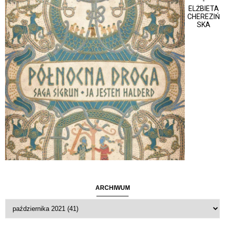
-
ELŻBIETA
CHEREZIŃ
SKA
ARCHIWUM