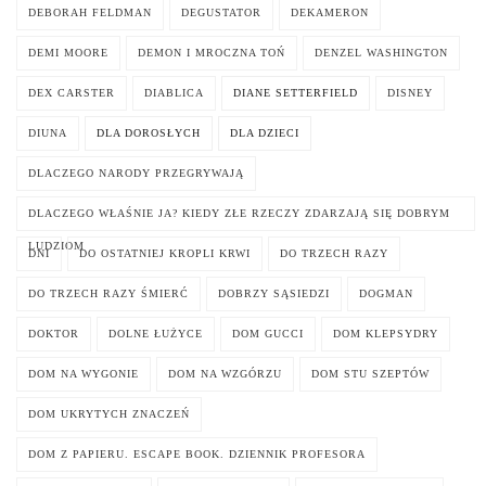
DEBORAH FELDMAN
DEGUSTATOR
DEKAMERON
DEMI MOORE
DEMON I MROCZNA TOŃ
DENZEL WASHINGTON
DEX CARSTER
DIABLICA
DIANE SETTERFIELD
DISNEY
DIUNA
DLA DOROSŁYCH
DLA DZIECI
DLACZEGO NARODY PRZEGRYWAJĄ
DLACZEGO WŁAŚNIE JA? KIEDY ZŁE RZECZY ZDARZAJĄ SIĘ DOBRYM
LUDZIOM
DNI
DO OSTATNIEJ KROPLI KRWI
DO TRZECH RAZY
DO TRZECH RAZY ŚMIERĆ
DOBRZY SĄSIEDZI
DOGMAN
DOKTOR
DOLNE ŁUŻYCE
DOM GUCCI
DOM KLEPSYDRY
DOM NA WYGONIE
DOM NA WZGÓRZU
DOM STU SZEPTÓW
DOM UKRYTYCH ZNACZEŃ
DOM Z PAPIERU. ESCAPE BOOK. DZIENNIK PROFESORA