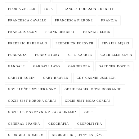
FLORIA ZELLER
FOLK
FRANCES HODGSON BURNETT
FRANCESCA CAVALLO
FRANCESCA PIRRONE
FRANCJA
FRANCOIS OZON
FRANK HERBERT
FRANKIE ELKIN
FREDERIC BRREMAUD
FREDERICK FORSYTH
FRYZJER MĘSKI
FUNDACJA
FUNNY STORY
G. T. KARBER
GABRIELLE ZEVIN
GANDALF
GARBATE LATO
GARDEROBA
GARDNER DOZOIS
GARETH RUBIN
GARY BRAVER
GDY GAŚNIE UŚMIECH
GDY SŁOŃCE WYPIEKA SNY
GDZIE DIABEŁ MÓWI DOBRANOC
GDZIE JEST KORONA CARA?
GDZIE JEST MOJA CÓRKA?
GDZIE JEST SKRZYNIA Z KARABINAMI?
GEJE
GENERAŁ I PANNA
GEOGRAFIA
GEOPOLITYKA
GEORGE A. ROMERO
GEORGE I BŁĘKITNY KSIĘŻYC