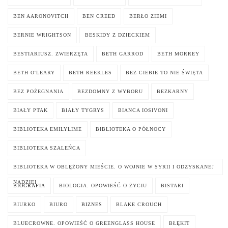
BEN AARONOVITCH
BEN CREED
BERŁO ZIEMI
BERNIE WRIGHTSON
BESKIDY Z DZIECKIEM
BESTIARIUSZ. ZWIERZĘTA
BETH GARROD
BETH MORREY
BETH O'LEARY
BETH REEKLES
BEZ CIEBIE TO NIE ŚWIĘTA
BEZ POŻEGNANIA
BEZDOMNY Z WYBORU
BEZKARNY
BIAŁY PTAK
BIAŁY TYGRYS
BIANCA IOSIVONI
BIBLIOTEKA EMILYLIME
BIBLIOTEKA O PÓŁNOCY
BIBLIOTEKA SZALEŃCA
BIBLIOTEKA W OBLĘŻONY MIEŚCIE. O WOJNIE W SYRII I ODZYSKANEJ
NADZIEI
BIOGRAFIA
BIOLOGIA. OPOWIEŚĆ O ŻYCIU
BISTARI
BIURKO
BIURO
BIZNES
BLAKE CROUCH
BLUECROWNE. OPOWIEŚĆ O GREENGLASS HOUSE
BŁĘKIT