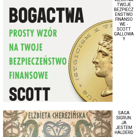
TWOJE
BEZPIECZ
EŃSTWO
FINANSO
WE -
SCOTT
GALLOWA
Y
SAGA
SIGRUN.
JA
JESTEM
HALDERD