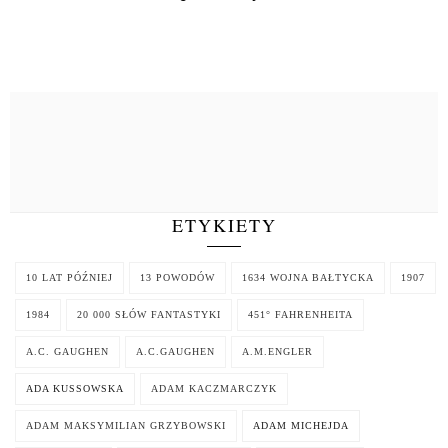
ETYKIETY
10 LAT PÓŹNIEJ
13 POWODÓW
1634 WOJNA BAŁTYCKA
1907
1984
20 000 SŁÓW FANTASTYKI
451° FAHRENHEITA
A.C. GAUGHEN
A.C.GAUGHEN
A.M.ENGLER
ADA KUSSOWSKA
ADAM KACZMARCZYK
ADAM MAKSYMILIAN GRZYBOWSKI
ADAM MICHEJDA