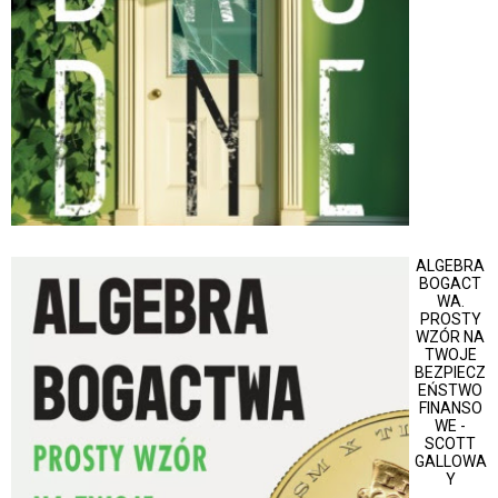
ALGEBRA
BOGACT
WA.
PROSTY
WZÓR NA
TWOJE
BEZPIECZ
EŃSTWO
FINANSO
WE -
SCOTT
GALLOWA
Y