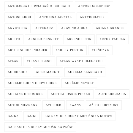
ANTOLOGIA OPOWIADAŃ O DUCHACH
ANTONI GOŁUBIEW
ANTONI KROH
ANTONINA JASZTAL
ANTYBOHATER
ANYUTOPIA
APTEKARZ
ARAVIND ADIGA
ARIANA GRANDE
ARISTO
ARNOLD BENNETT
ARSENE LUPIN
ARTUR PACUŁA
ARTUR SCHOPENHAUER
ASHLEY POSTON
ATEŃCZYK
ATLAS
ATLAS LEGEND
ATLAS WYSP ODLEGŁYCH
AUDIOBOOK
AUER MARGIT
AURELIA BLANCARD
AURELIE CHIEN CHOW CHINE
AURÉLIE NEYRET
AURIANE DESOMBRE
AUSTRALIJSKIE PIEKŁO
AUTOBIOGRAFIA
AUTOR NIEZNANY
AVI LOEB
AWANS
AŻ PO HORYZONT
BAJKA
BAJKI
BALSAM DLA DUSZY MIŁOŚNIKA KOTÓW
BALSAM DLA DUSZY MIŁOŚNIKA PSÓW