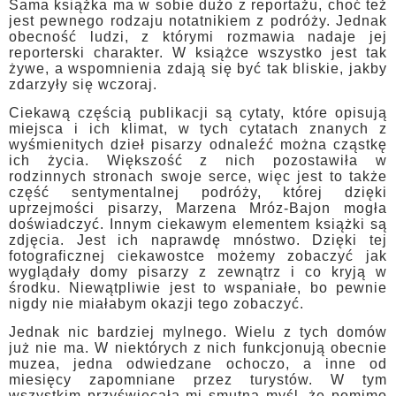
Sama książka ma w sobie dużo z reportażu, choć też
jest pewnego rodzaju notatnikiem z podróży. Jednak
obecność ludzi, z którymi rozmawia nadaje jej
reporterski charakter. W książce wszystko jest tak
żywe, a wspomnienia zdają się być tak bliskie, jakby
zdarzyły się wczoraj.
Ciekawą częścią publikacji są cytaty, które opisują
miejsca i ich klimat, w tych cytatach znanych z
wyśmienitych dzieł pisarzy odnaleźć można cząstkę
ich życia. Większość z nich pozostawiła w
rodzinnych stronach swoje serce, więc jest to także
część sentymentalnej podróży, której dzięki
uprzejmości pisarzy, Marzena Mróz-Bajon mogła
doświadczyć. Innym ciekawym elementem książki są
zdjęcia. Jest ich naprawdę mnóstwo. Dzięki tej
fotograficznej ciekawostce możemy zobaczyć jak
wyglądały domy pisarzy z zewnątrz i co kryją w
środku. Niewątpliwie jest to wspaniałe, bo pewnie
nigdy nie miałabym okazji tego zobaczyć.
Jednak nic bardziej mylnego. Wielu z tych domów
już nie ma. W niektórych z nich funkcjonują obecnie
muzea, jedna odwiedzane ochoczo, a inne od
miesięcy zapomniane przez turystów. W tym
wszystkim przyświecała mi smutna myśl, że pomimo