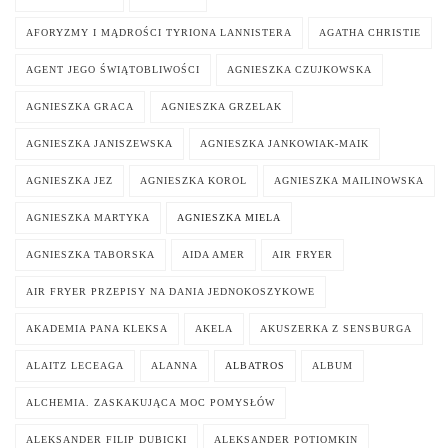
AFORYZMY I MĄDROŚCI TYRIONA LANNISTERA
AGATHA CHRISTIE
AGENT JEGO ŚWIĄTOBLIWOŚCI
AGNIESZKA CZUJKOWSKA
AGNIESZKA GRACA
AGNIESZKA GRZELAK
AGNIESZKA JANISZEWSKA
AGNIESZKA JANKOWIAK-MAIK
AGNIESZKA JEZ
AGNIESZKA KOROL
AGNIESZKA MAILINOWSKA
AGNIESZKA MARTYKA
AGNIESZKA MIELA
AGNIESZKA TABORSKA
AIDA AMER
AIR FRYER
AIR FRYER PRZEPISY NA DANIA JEDNOKOSZYKOWE
AKADEMIA PANA KLEKSA
AKELA
AKUSZERKA Z SENSBURGA
ALAITZ LECEAGA
ALANNA
ALBATROS
ALBUM
ALCHEMIA. ZASKAKUJĄCA MOC POMYSŁÓW
ALEKSANDER FILIP DUBICKI
ALEKSANDER POTIOMKIN