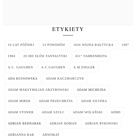
ETYKIETY
10 LAT PÓŹNIEJ
13 POWODÓW
1634 WOJNA BAŁTYCKA
1907
1984
20 000 SŁÓW FANTASTYKI
451° FAHRENHEITA
A.C. GAUGHEN
A.C.GAUGHEN
A.M.ENGLER
ADA KUSSOWSKA
ADAM KACZMARCZYK
ADAM MAKSYMILIAN GRZYBOWSKI
ADAM MICHEJDA
ADAM MIREK
ADAM PRZECHRZTA
ADAM SILVERA
ADAM STOWER
ADAM SZULC
ADAM WOLAŃSKI
ADHD
ADRIAN BEDNAREK
ADRIAN DOMAN
ADRIAN RYKOWSKI
ADRIANNA RAK
ADWOKAT