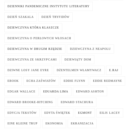
DZIENNIKI PANDEMICZNE INSTYTUTU LITERATURY
DZIEŃ SZAKALA
DZIEŃ TRYFIDÓW
DZIEWCZYNA KTÓRA KLASZCZE
DZIEWCZYNA O PERŁOWYCH WŁOSACH
DZIEWCZYNA W DRUGIM RZĘDZIE
DZIEWCZYNA Z NEAPOLU
DZIEWCZYNA ZE SKRZYPCAMI
DZIEWIĄTY DOM
DZIWNE LOSY JANE EYRE
DŻENTELMEN WŁAMYWACZ
E.RAJ
EBOOK
ECHA ZAŚWIATÓW
EDDIE FLYNN
EDDIE REDMAYNE
EDGAR WALLACE
EDUARDA LIMA
EDWARD ASHTON
EDWARD BROOKE-HITCHING
EDWARD STACHURA
EDYCJA TEKSTÓW
EDYTA ŚWIĘTEK
EGMONT
EILIS LACEY
EINE KLEINE TRUP
EKONOMIA
EKRANIZACJA