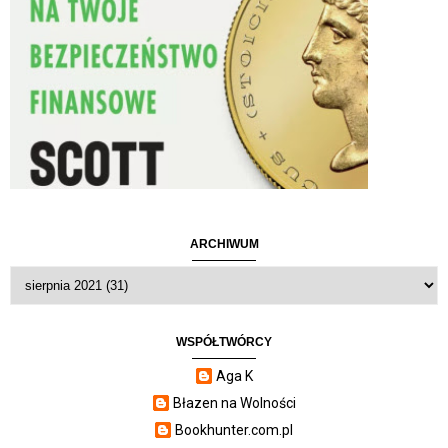
ARCHIWUM
WSPÓŁTWÓRCY
Aga K
Błazen na Wolności
Bookhunter.com.pl