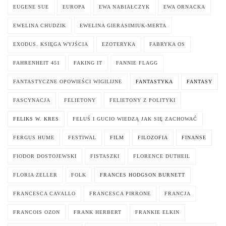
EUGENE SUE
EUROPA
EWA NABIAŁCZYK
EWA ORNACKA
EWELINA CHUDZIK
EWELINA GIERASIMIUK-MERTA
EXODUS. KSIĘGA WYJŚCIA
EZOTERYKA
FABRYKA OS
FAHRENHEIT 451
FAKING IT
FANNIE FLAGG
FANTASTYCZNE OPOWIEŚCI WIGILIJNE
FANTASTYKA
FANTASY
FASCYNACJA
FELIETONY
FELIETONY Z POLITYKI
FELIKS W. KRES
FELUŚ I GUCIO WIEDZĄ JAK SIĘ ZACHOWAĆ
FERGUS HUME
FESTIWAL
FILM
FILOZOFIA
FINANSE
FIODOR DOSTOJEWSKI
FISTASZKI
FLORENCE DUTHEIL
FLORIA ZELLER
FOLK
FRANCES HODGSON BURNETT
FRANCESCA CAVALLO
FRANCESCA PIRRONE
FRANCJA
FRANCOIS OZON
FRANK HERBERT
FRANKIE ELKIN