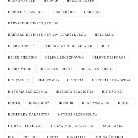
HANNA CYGLER
HANNAH
HARLAN COBEN
HAROLD S. KUSHNER
HARPERKIDS
HARVARD
HARVARD BUSINESS REVIEW
HARVARD BUSINESS REVIEW. 10 ARTYKUŁÓW
HATE MAIL
HEARTSTOPPER
HEKSALOGIA O DORZE WILK
HELA
HELEN FIELDING
HELENA MNISZKÓWNA
HÉLÈNE DELFORGE
HENRY WOOD
HERCULES POIROT
HERKULES POIROT
HIM (TOM 1)
HIM (TOM 2)
HISTORIA
HISTORIA PRAWDZIWA
HISTORIA ŚRÓDZIEMIA
HISTORIA TRAGICZNA
HIT CZU KIT
HOMER
HOROSKOPY
HORROR
HUGH WARWICK
HUMOR
HUMPHREY CARPENTER
HYTROŚ PRZEMYSŁAW
I THINK I LOVE YOU
I ZBAW MNIE ODE ZŁEGO
IAIN BANKS
IDA
IDĘ LULU
IDIOTA
IGA MAJAK
IMIONA ŚMIERCI