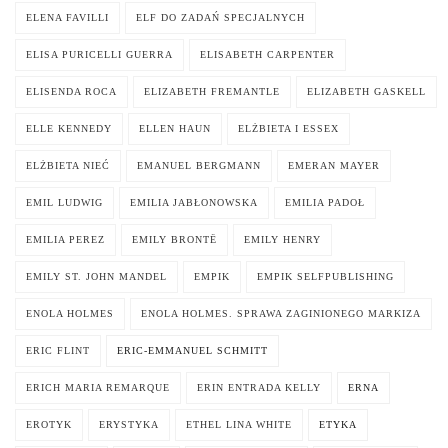
ELENA FAVILLI
ELF DO ZADAŃ SPECJALNYCH
ELISA PURICELLI GUERRA
ELISABETH CARPENTER
ELISENDA ROCA
ELIZABETH FREMANTLE
ELIZABETH GASKELL
ELLE KENNEDY
ELLEN HAUN
ELŻBIETA I ESSEX
ELŻBIETA NIEĆ
EMANUEL BERGMANN
EMERAN MAYER
EMIL LUDWIG
EMILIA JABŁONOWSKA
EMILIA PADOŁ
EMILIA PEREZ
EMILY BRONTË
EMILY HENRY
EMILY ST. JOHN MANDEL
EMPIK
EMPIK SELFPUBLISHING
ENOLA HOLMES
ENOLA HOLMES. SPRAWA ZAGINIONEGO MARKIZA
ERIC FLINT
ERIC-EMMANUEL SCHMITT
ERICH MARIA REMARQUE
ERIN ENTRADA KELLY
ERNA
EROTYK
ERYSTYKA
ETHEL LINA WHITE
ETYKA