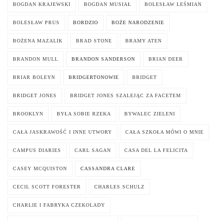
BOGDAN KRAJEWSKI
BOGDAN MUSIAŁ
BOLESŁAW LEŚMIAN
BOLESŁAW PRUS
BORDZIO
BOŻE NARODZENIE
BOŻENA MAZALIK
BRAD STONE
BRAMY ATEN
BRANDON MULL
BRANDON SANDERSON
BRIAN DEER
BRIAR BOLEYN
BRIDGERTONOWIE
BRIDGET
BRIDGET JONES
BRIDGET JONES SZALEJĄC ZA FACETEM
BROOKLYN
BYŁA SOBIE RZEKA
BYWALEC ZIELENI
CAŁA JASKRAWOŚĆ I INNE UTWORY
CAŁA SZKOŁA MÓWI O MNIE
CAMPUS DIARIES
CARL SAGAN
CASA DEL LA FELICITA
CASEY MCQUISTON
CASSANDRA CLARE
CECIL SCOTT FORESTER
CHARLES SCHULZ
CHARLIE I FABRYKA CZEKOLADY