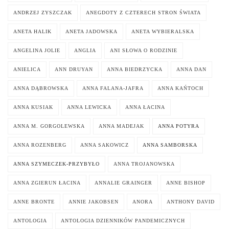
ANDRZEJ ZYSZCZAK
ANEGDOTY Z CZTERECH STRON ŚWIATA
ANETA HALIK
ANETA JADOWSKA
ANETA WYBIERALSKA
ANGELINA JOLIE
ANGLIA
ANI SŁOWA O RODZINIE
ANIELICA
ANN DRUYAN
ANNA BIEDRZYCKA
ANNA DAN
ANNA DĄBROWSKA
ANNA FALANA-JAFRA
ANNA KAŃTOCH
ANNA KUSIAK
ANNA LEWICKA
ANNA ŁACINA
ANNA M. GORGOLEWSKA
ANNA MADEJAK
ANNA POTYRA
ANNA ROZENBERG
ANNA SAKOWICZ
ANNA SAMBORSKA
ANNA SZYMECZEK-PRZYBYŁO
ANNA TROJANOWSKA
ANNA ZGIERUN ŁACINA
ANNALIE GRAINGER
ANNE BISHOP
ANNE BRONTE
ANNIE JAKOBSEN
ANORA
ANTHONY DAVID
ANTOLOGIA
ANTOLOGIA DZIENNIKÓW PANDEMICZNYCH