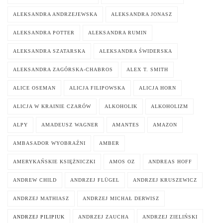
ALEKSANDRA ANDRZEJEWSKA
ALEKSANDRA JONASZ
ALEKSANDRA POTTER
ALEKSANDRA RUMIN
ALEKSANDRA SZATARSKA
ALEKSANDRA ŚWIDERSKA
ALEKSANDRA ZAGÓRSKA-CHABROS
ALEX T. SMITH
ALICE OSEMAN
ALICJA FILIPOWSKA
ALICJA HORN
ALICJA W KRAINIE CZARÓW
ALKOHOLIK
ALKOHOLIZM
ALPY
AMADEUSZ WAGNER
AMANTES
AMAZON
AMBASADOR WYOBRAŹNI
AMBER
AMERYKAŃSKIE KSIĘŻNICZKI
AMOS OZ
ANDREAS HOFF
ANDREW CHILD
ANDRZEJ FLÜGEL
ANDRZEJ KRUSZEWICZ
ANDRZEJ MATHIASZ
ANDRZEJ MICHAŁ DERWISZ
ANDRZEJ PILIPIUK
ANDRZEJ ZAUCHA
ANDRZEJ ZIELIŃSKI