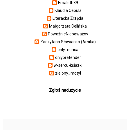
Emaleth89
Klaudia Cebula
Literacka Zrzęda
Małgorzata Celińska
PoważnieNiepoważny
Zaczytana Słowianka (Arnika)
only.monca
onlypretender
w-sercu-ksiazki
zielony_motyl
Zgłoś nadużycie