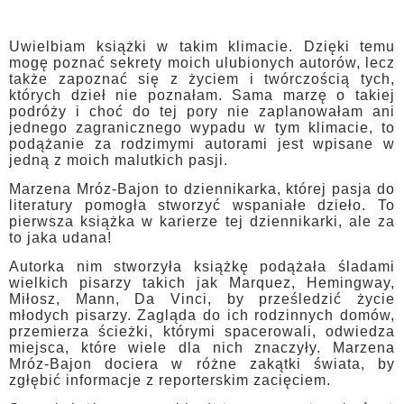
Uwielbiam książki w takim klimacie. Dzięki temu
mogę poznać sekrety moich ulubionych autorów, lecz
także zapoznać się z życiem i twórczością tych,
których dzieł nie poznałam. Sama marzę o takiej
podróży i choć do tej pory nie zaplanowałam ani
jednego zagranicznego wypadu w tym klimacie, to
podążanie za rodzimymi autorami jest wpisane w
jedną z moich malutkich pasji.
Marzena Mróz-Bajon to dziennikarka, której pasja do
literatury pomogła stworzyć wspaniałe dzieło. To
pierwsza książka w karierze tej dziennikarki, ale za
to jaka udana!
Autorka nim stworzyła książkę podążała śladami
wielkich pisarzy takich jak Marquez, Hemingway,
Miłosz, Mann, Da Vinci, by prześledzić życie
młodych pisarzy. Zagląda do ich rodzinnych domów,
przemierza ścieżki, którymi spacerowali, odwiedza
miejsca, które wiele dla nich znaczyły. Marzena
Mróz-Bajon dociera w różne zakątki świata, by
zgłębić informacje z reporterskim zacięciem.