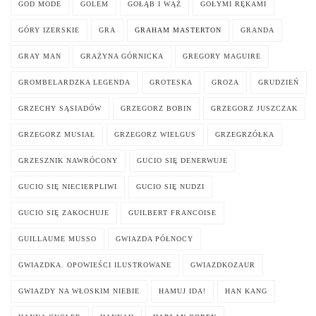
GOD MODE
GOLEM
GOŁĄB I WĄŻ
GOŁYMI RĘKAMI
GÓRY IZERSKIE
GRA
GRAHAM MASTERTON
GRANDA
GRAY MAN
GRAŻYNA GÓRNICKA
GREGORY MAGUIRE
GROMBELARDZKA LEGENDA
GROTESKA
GROZA
GRUDZIEŃ
GRZECHY SĄSIADÓW
GRZEGORZ BOBIN
GRZEGORZ JUSZCZAK
GRZEGORZ MUSIAŁ
GRZEGORZ WIELGUS
GRZEGRZÓŁKA
GRZESZNIK NAWRÓCONY
GUCIO SIĘ DENERWUJE
GUCIO SIĘ NIECIERPLIWI
GUCIO SIĘ NUDZI
GUCIO SIĘ ZAKOCHUJE
GUILBERT FRANCOISE
GUILLAUME MUSSO
GWIAZDA PÓŁNOCY
GWIAZDKA. OPOWIEŚCI ILUSTROWANE
GWIAZDKOZAUR
GWIAZDY NA WŁOSKIM NIEBIE
HAMUJ IDA!
HAN KANG