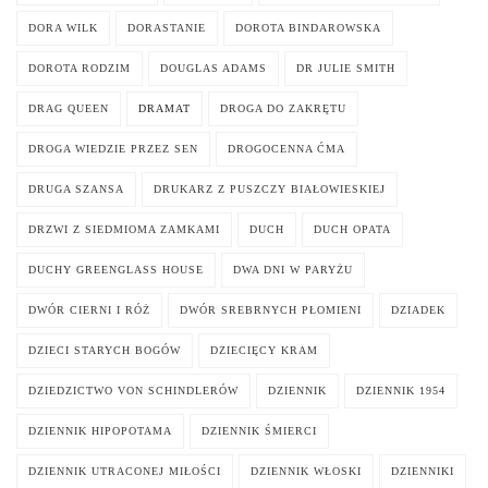
DORA WILK
DORASTANIE
DOROTA BINDAROWSKA
DOROTA RODZIM
DOUGLAS ADAMS
DR JULIE SMITH
DRAG QUEEN
DRAMAT
DROGA DO ZAKRĘTU
DROGA WIEDZIE PRZEZ SEN
DROGOCENNA ĆMA
DRUGA SZANSA
DRUKARZ Z PUSZCZY BIAŁOWIESKIEJ
DRZWI Z SIEDMIOMA ZAMKAMI
DUCH
DUCH OPATA
DUCHY GREENGLASS HOUSE
DWA DNI W PARYŻU
DWÓR CIERNI I RÓŻ
DWÓR SREBRNYCH PŁOMIENI
DZIADEK
DZIECI STARYCH BOGÓW
DZIECIĘCY KRAM
DZIEDZICTWO VON SCHINDLERÓW
DZIENNIK
DZIENNIK 1954
DZIENNIK HIPOPOTAMA
DZIENNIK ŚMIERCI
DZIENNIK UTRACONEJ MIŁOŚCI
DZIENNIK WŁOSKI
DZIENNIKI