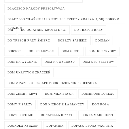
DLACZEGO NARODY PRZEGRYWAJĄ
DLACZEGO WŁAŚNIE JA? KIEDY ZŁE RZECZY ZDARZAJĄ SIĘ DOBRYM
LUDZIOM
DNI
DO OSTATNIEJ KROPLI KRWI
DO TRZECH RAZY
DO TRZECH RAZY ŚMIERĆ
DOBRZY SĄSIEDZI
DOGMAN
DOKTOR
DOLNE ŁUŻYCE
DOM GUCCI
DOM KLEPSYDRY
DOM NA WYGONIE
DOM NA WZGÓRZU
DOM STU SZEPTÓW
DOM UKRYTYCH ZNACZEŃ
DOM Z PAPIERU. ESCAPE BOOK. DZIENNIK PROFESORA
DOM ZIEMI I KRWI
DOMINIKA BRYCH
DOMINIQUE LOREAU
DOMY PISARZY
DON KICHOT Z LA MANCZY
DON ROSA
DON'T LOVE ME
DONATELLA RIZZATI
DONNA MARCHETTI
DOOKOŁA-KSIĄŻEK
DOPAMINA
DOPAŚĆ LEONA WAGANTA