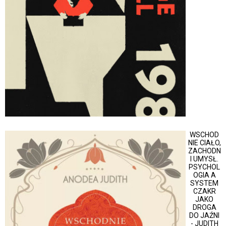
WSCHOD
NIE CIAŁO,
ZACHODN
I UMYSŁ.
PSYCHOL
OGIA A
SYSTEM
CZAKR
JAKO
DROGA
DO JAŹNI
- JUDITH