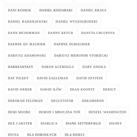
DANI RODRIK
DANIEL KOZIARSKI
DANIEL KRAUS
DANIEL RADZIEJEWSKI
DANIEL WYSZOGRODZKI
DANN MCDORMAN
DANNY KETCH
DANUTA CHLUPOVA
DAPHNE DU MAURIER
DAPHNE DUMAURIER
DARIUSZ ADAMOWSKI
DARIUSZ HIERONIM STOBIECKI
DARKFANTASY
DARON ACEMOGLU
DARY ANIOŁA
DAV PILKEY
DAVID EAGLEMAN
DAVID EPSTEIN
DAVID WEBER
DAWID ILÓW
DEAN KOONTZ
DEBIUT
DEBORAH FELDMAN
DEGUSTATOR
DEKAMERON
DEMI MOORE
DEMON I MROCZNA TOŃ
DENZEL WASHINGTON
DEX CARSTER
DIABLICA
DIANE SETTERFIELD
DISNEY
DIUNA
DLA DOROSŁYCH
DLA DZIECI