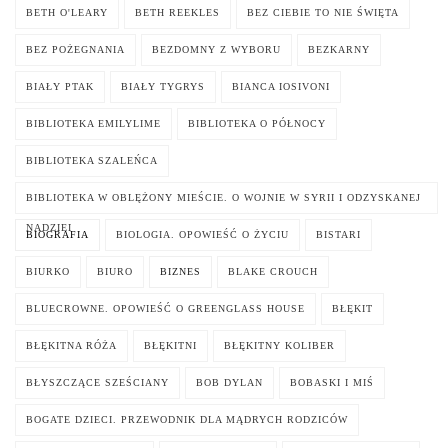
BETH O'LEARY
BETH REEKLES
BEZ CIEBIE TO NIE ŚWIĘTA
BEZ POŻEGNANIA
BEZDOMNY Z WYBORU
BEZKARNY
BIAŁY PTAK
BIAŁY TYGRYS
BIANCA IOSIVONI
BIBLIOTEKA EMILYLIME
BIBLIOTEKA O PÓŁNOCY
BIBLIOTEKA SZALEŃCA
BIBLIOTEKA W OBLĘŻONY MIEŚCIE. O WOJNIE W SYRII I ODZYSKANEJ
NADZIEI
BIOGRAFIA
BIOLOGIA. OPOWIEŚĆ O ŻYCIU
BISTARI
BIURKO
BIURO
BIZNES
BLAKE CROUCH
BLUECROWNE. OPOWIEŚĆ O GREENGLASS HOUSE
BŁĘKIT
BŁĘKITNA RÓŻA
BŁĘKITNI
BŁĘKITNY KOLIBER
BŁYSZCZĄCE SZEŚCIANY
BOB DYLAN
BOBASKI I MIŚ
BOGATE DZIECI. PRZEWODNIK DLA MĄDRYCH RODZICÓW