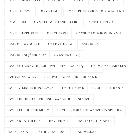
CORRINNE AVERISS
COVID-19
CÓRKA
CÓRKA FORTUNY
CÓRKI TĘCZY
CÓRY ZIEMI
CYBERPUNK GIRLS. OPOWIADANIA
CYMELIUM
CYMELIUM: Z INNEJ BAJKI
CYNTHIA ERIVO
CYRKI BEZPŁATNE
CYRYL SONE
CYWILIZACJA KOMUNIZMU
CZARCIE WZGÓRZE
CZARNA KREW
CZARNOBYL
CZARNOKSIĘŻNIK Z OZ
CZAS NA CISZĘ
CZASAMI WSZYSCY ZDROWI LUDZIE KASZLĄ
CZEMU ZAPŁAKAŁEŚ
CZERWONY WILK
CZŁOWIEK Z WYSOKIEGO ZAMKU
CZTERY LIŚCIE KONICZYNY
CZUJESZ TAK
CZUŁE SPOTKANIA
CZYLI CO ROBIĄ STUDENCI ZA TWOJE PIENIĄDZE
CZYLI POKOLENIE MOCY
CZYLI SZTUKA PROWADZENIA SPORÓW
CZYRYNDA-KOLEDA
CZYSTE ZŁO
CZYTAJĄC O MATCE
DALAJLAMA
DAMIEN CALLIXTE
DAN MILLAN