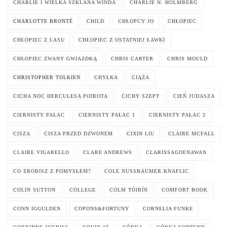
CHARLIE I WIELKA SZKLANA WINDA
CHARLIE N. HOLMBERG
CHARLOTTE BRONTË
CHILD
CHŁOPCY JO
CHŁOPIEC
CHŁOPIEC Z LASU
CHŁOPIEC Z OSTATNIEJ ŁAWKI
CHŁOPIEC ZWANY GWIAZDKĄ
CHRIS CARTER
CHRIS MOULD
CHRISTOPHER TOLKIEN
CHYŁKA
CIĄŻA
CICHA NOC HERCULESA POIROTA
CICHY SZEPT
CIEŃ JUDASZA
CIERNISTY PAŁAC
CIERNISTY PAŁAC 1
CIERNISTY PAŁAC 2
CISZA
CISZA PRZED DZWONEM
CIXIN LIU
CLAIRE MCFALL
CLAIRE VIGARELLO
CLARE ANDREWS
CLARISSAGOENAWAN
CO ZROBISZ Z POMYSŁEM?
COLE NUSSBAUMER KNAFLIC
COLIN SUTTON
COLLEGE
COLM TÓIBÍN
COMFORT BOOK
CONN IGGULDEN
COPONS&FORTUNY
CORNELIA FUNKE