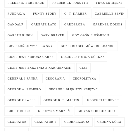
FREDERIC BRREMAUD
FREDERICK FORSYTH
FRYZJER MĘSKI
FUNDACJA
FUNNY STORY
G. T. KARBER
GABRIELLE ZEVIN
GANDALF
GARBATE LATO
GARDEROBA
GARDNER DOZOIS
GARETH RUBIN
GARY BRAVER
GDY GAŚNIE UŚMIECH
GDY SŁOŃCE WYPIEKA SNY
GDZIE DIABEŁ MÓWI DOBRANOC
GDZIE JEST KORONA CARA?
GDZIE JEST MOJA CÓRKA?
GDZIE JEST SKRZYNIA Z KARABINAMI?
GEJE
GENERAŁ I PANNA
GEOGRAFIA
GEOPOLITYKA
GEORGE A. ROMERO
GEORGE I BŁĘKITNY KSIĘŻYC
GEORGE ORWELL
GEORGE R.R. MARTIN
GEORGETTE HEYER
GHOST RIDER
GILOTYNA MARZEŃ
GIOVANNI BOCCACCIO
GLADIATOR
GLADIATOR 2
GLOBALIZACJA
GŁODNA GÓRA