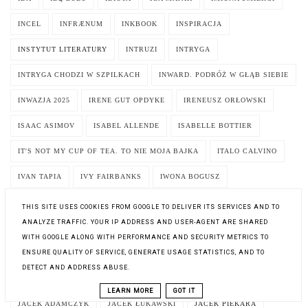
INCEL
INFRÆNUM
INKBOOK
INSPIRACJA
INSTYTUT LITERATURY
INTRUZI
INTRYGA
INTRYGA CHODZI W SZPILKACH
INWARD. PODRÓŻ W GŁĄB SIEBIE
INWAZJA 2025
IRENE GUT OPDYKE
IRENEUSZ ORŁOWSKI
ISAAC ASIMOV
ISABEL ALLENDE
ISABELLE BOTTIER
IT'S NOT MY CUP OF TEA. TO NIE MOJA BAJKA
ITALO CALVINO
IVAN TAPIA
IVY FAIRBANKS
IWONA BOGUSZ
IWONA CHMIELEWSKA
IWONA MARZENA PAWŁOWSKA
THIS SITE USES COOKIES FROM GOOGLE TO DELIVER ITS SERVICES AND TO
ANALYZE TRAFFIC. YOUR IP ADDRESS AND USER-AGENT ARE SHARED
IZABELA SKRZYPIEC-DAGNAN
IZABELA ZAWIS
J.A. WHITE
WITH GOOGLE ALONG WITH PERFORMANCE AND SECURITY METRICS TO
ENSURE QUALITY OF SERVICE, GENERATE USAGE STATISTICS, AND TO
J.R.R. TOLKIEN
JA
JA ANIELICA
JA DIABLICA
DETECT AND ADDRESS ABUSE.
JA INKWIZYTOR
JA OCALONA
JA POTĘPIONA
JA ROBOT
LEARN MORE
GOT IT
JACEK ADAMCZYK
JACEK ŁUKAWSKI
JACEK PIEKARA