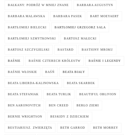
BAŁKANY: PODRÓŻ W MNIEJ ZNANE
BARBARA AUGUSTYN
BARBARA MALAWSKA
BARBARA PASEK
BART MOEYAERT
BARTŁOMIEJ BIELECKI
BARTŁOMIEJ GRZEGORZ SALA
BARTŁOMIEJ SZMYTKOWSKI
BARTOSZ MAŁECKI
BARTOSZ SZCZYGIELSKI
BASTARD
BASTIONY MROKU
BAŚNIE
BAŚNIE CZTERECH KRÓLESTW
BAŚNIE I LEGENDY
BAŚNIE WŁOSKIE
BAŚŃ
BEATA BIAŁY
BEATA LIBERDA-KALINOWSKA
BEATA SKARBEK
BEATA STEFANIAK
BEATA TURLIK
BEAUTIFUL OBLIVION
BEN AARONOVITCH
BEN CREED
BERŁO ZIEMI
BERNIE WRIGHTSON
BESKIDY Z DZIECKIEM
BESTIARIUSZ. ZWIERZĘTA
BETH GARROD
BETH MORREY