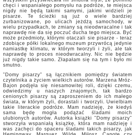
chęci i wspaniałego pomysłu na podróże, te miejsca
nigdy nie będą takimi samymi, jakimi widzieli je
pisarze. Te ścieżki są już o wiele bardziej
zurbanizowane, po ulicach jeżdżą samochody, w
wielu przypadkach, te zmiany są nieodwracalne i tak
naprawdę nie da się poczuć ducha tego miejsca. Być
może przedmioty, którymi otaczali sie pisarze - teraz
zdobiące półki lokalnego muzeum przywrócą jedynie
namiastkę klimatu, w którym tworzyli i żyli, ale tak
naprawdę to proces nieodwracalny. Nic nie będzie
już nigdy takie samo. Złapałam się na tym i było mi
smutno.
"Domy pisarzy" są łącznikiem pomiędzy światem
czytelnika a życiem wielkich autorów. Marzena Mróz-
Bajon podjęła się niesamowitej roli, dzięki czemu,
odwiedzimy u naszych znajomych, tak bardzo
cenionych pisarzy są zaproszeniem do ich małego
świata, w którym żyli, dorastali i tworzyli. Uwielbiam
takie literackie podróże. Mam nadzieję, że kiedyś
sama będę mogła podążać śladami moich
ulubionych autorów. Autorka książki "Domy pisarzy"
stworzyła wspaniałą książkę, która mam nadzieję i
was zachęci do spaceru śladami takich pisarzy, jak
Hemingway, Marquez, Wilde, Miłosz, Capote czy