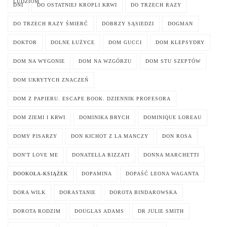
LUDZIOM
DNI
DO OSTATNIEJ KROPLI KRWI
DO TRZECH RAZY
DO TRZECH RAZY ŚMIERĆ
DOBRZY SĄSIEDZI
DOGMAN
DOKTOR
DOLNE ŁUŻYCE
DOM GUCCI
DOM KLEPSYDRY
DOM NA WYGONIE
DOM NA WZGÓRZU
DOM STU SZEPTÓW
DOM UKRYTYCH ZNACZEŃ
DOM Z PAPIERU. ESCAPE BOOK. DZIENNIK PROFESORA
DOM ZIEMI I KRWI
DOMINIKA BRYCH
DOMINIQUE LOREAU
DOMY PISARZY
DON KICHOT Z LA MANCZY
DON ROSA
DON'T LOVE ME
DONATELLA RIZZATI
DONNA MARCHETTI
DOOKOŁA-KSIĄŻEK
DOPAMINA
DOPAŚĆ LEONA WAGANTA
DORA WILK
DORASTANIE
DOROTA BINDAROWSKA
DOROTA RODZIM
DOUGLAS ADAMS
DR JULIE SMITH