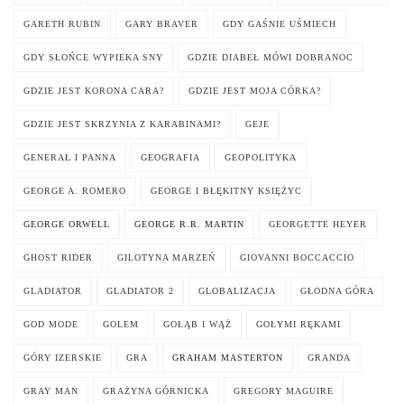
GARETH RUBIN
GARY BRAVER
GDY GAŚNIE UŚMIECH
GDY SŁOŃCE WYPIEKA SNY
GDZIE DIABEŁ MÓWI DOBRANOC
GDZIE JEST KORONA CARA?
GDZIE JEST MOJA CÓRKA?
GDZIE JEST SKRZYNIA Z KARABINAMI?
GEJE
GENERAŁ I PANNA
GEOGRAFIA
GEOPOLITYKA
GEORGE A. ROMERO
GEORGE I BŁĘKITNY KSIĘŻYC
GEORGE ORWELL
GEORGE R.R. MARTIN
GEORGETTE HEYER
GHOST RIDER
GILOTYNA MARZEŃ
GIOVANNI BOCCACCIO
GLADIATOR
GLADIATOR 2
GLOBALIZACJA
GŁODNA GÓRA
GOD MODE
GOLEM
GOŁĄB I WĄŻ
GOŁYMI RĘKAMI
GÓRY IZERSKIE
GRA
GRAHAM MASTERTON
GRANDA
GRAY MAN
GRAŻYNA GÓRNICKA
GREGORY MAGUIRE