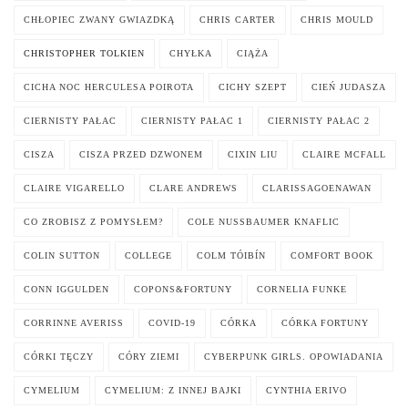
CHŁOPIEC ZWANY GWIAZDKĄ
CHRIS CARTER
CHRIS MOULD
CHRISTOPHER TOLKIEN
CHYŁKA
CIĄŻA
CICHA NOC HERCULESA POIROTA
CICHY SZEPT
CIEŃ JUDASZA
CIERNISTY PAŁAC
CIERNISTY PAŁAC 1
CIERNISTY PAŁAC 2
CISZA
CISZA PRZED DZWONEM
CIXIN LIU
CLAIRE MCFALL
CLAIRE VIGARELLO
CLARE ANDREWS
CLARISSAGOENAWAN
CO ZROBISZ Z POMYSŁEM?
COLE NUSSBAUMER KNAFLIC
COLIN SUTTON
COLLEGE
COLM TÓIBÍN
COMFORT BOOK
CONN IGGULDEN
COPONS&FORTUNY
CORNELIA FUNKE
CORRINNE AVERISS
COVID-19
CÓRKA
CÓRKA FORTUNY
CÓRKI TĘCZY
CÓRY ZIEMI
CYBERPUNK GIRLS. OPOWIADANIA
CYMELIUM
CYMELIUM: Z INNEJ BAJKI
CYNTHIA ERIVO