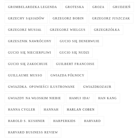
GROMBELARDZKA LEGENDA
GROTESKA
GROZA
GRUDZIEŃ
GRZECHY SĄSIADÓW
GRZEGORZ BOBIN
GRZEGORZ JUSZCZAK
GRZEGORZ MUSIAŁ
GRZEGORZ WIELGUS
GRZEGRZÓŁKA
GRZESZNIK NAWRÓCONY
GUCIO SIĘ DENERWUJE
GUCIO SIĘ NIECIERPLIWI
GUCIO SIĘ NUDZI
GUCIO SIĘ ZAKOCHUJE
GUILBERT FRANCOISE
GUILLAUME MUSSO
GWIAZDA PÓŁNOCY
GWIAZDKA. OPOWIEŚCI ILUSTROWANE
GWIAZDKOZAUR
GWIAZDY NA WŁOSKIM NIEBIE
HAMUJ IDA!
HAN KANG
HANNA CYGLER
HANNAH
HARLAN COBEN
HAROLD S. KUSHNER
HARPERKIDS
HARVARD
HARVARD BUSINESS REVIEW