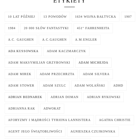
ETYKIETY
10 LAT PÓŹNIEJ
13 POWODÓW
1634 WOJNA BAŁTYCKA
1907
1984
20 000 SŁÓW FANTASTYKI
451° FAHRENHEITA
A.C. GAUGHEN
A.C.GAUGHEN
A.M.ENGLER
ADA KUSSOWSKA
ADAM KACZMARCZYK
ADAM MAKSYMILIAN GRZYBOWSKI
ADAM MICHEJDA
ADAM MIREK
ADAM PRZECHRZTA
ADAM SILVERA
ADAM STOWER
ADAM SZULC
ADAM WOLAŃSKI
ADHD
ADRIAN BEDNAREK
ADRIAN DOMAN
ADRIAN RYKOWSKI
ADRIANNA RAK
ADWOKAT
AFORYZMY I MĄDROŚCI TYRIONA LANNISTERA
AGATHA CHRISTIE
AGENT JEGO ŚWIĄTOBLIWOŚCI
AGNIESZKA CZUJKOWSKA