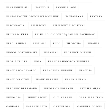
FAHRENHEIT 451
FAKING IT
FANNIE FLAGG
FANTASTYCZNE OPOWIEŚCI WIGILIJNE
FANTASTYKA
FANTASY
FASCYNACJA
FELIETONY
FELIETONY Z POLITYKI
FELIKS W. KRES
FELUŚ I GUCIO WIEDZĄ JAK SIĘ ZACHOWAĆ
FERGUS HUME
FESTIWAL
FILM
FILOZOFIA
FINANSE
FIODOR DOSTOJEWSKI
FISTASZKI
FLORENCE DUTHEIL
FLORIA ZELLER
FOLK
FRANCES HODGSON BURNETT
FRANCESCA CAVALLO
FRANCESCA PIRRONE
FRANCJA
FRANCOIS OZON
FRANK HERBERT
FRANKIE ELKIN
FREDERIC BRREMAUD
FREDERICK FORSYTH
FRYZJER MĘSKI
FUNDACJA
FUNNY STORY
G. T. KARBER
GABRIELLE ZEVIN
GANDALF
GARBATE LATO
GARDEROBA
GARDNER DOZOIS