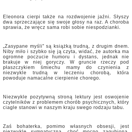
Eleonora cierpi także na rozdwojenie jaźni. Słyszy
dwa sprzeczające się swoje głosy na raz. A choroba
sprawia, że wręcz sama robi sobie niespodzianki.
„Zasypane myśli” są książką trudną, z drugim dnem.
Niby miło i szybko się ją czyta, widać, że autorka ma
ogromne poczucie humoru i dystans, jednak nie
brakuje w niej goryczy. W gruncie rzeczy pod
płaszczykiem śmiechu mamy do czynienia z
niezwykle trudną w leczeniu chorobą, która
powoduje namacalne cierpienie chorego.
Niezwykle pozytywną stroną lektury jest oswojenie
czytelników z problemem chorób psychicznych, który
ciagle stanowi w naszym kraju swego rodzaju tabu.
Zaś bohaterka, pomimo własnych obsesji, jest
niezwykle sympatyczna, choć mocno zagubiona.