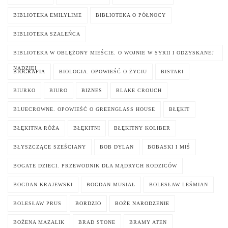
BIBLIOTEKA EMILYLIME
BIBLIOTEKA O PÓŁNOCY
BIBLIOTEKA SZALEŃCA
BIBLIOTEKA W OBLĘŻONY MIEŚCIE. O WOJNIE W SYRII I ODZYSKANEJ
NADZIEI
BIOGRAFIA
BIOLOGIA. OPOWIEŚĆ O ŻYCIU
BISTARI
BIURKO
BIURO
BIZNES
BLAKE CROUCH
BLUECROWNE. OPOWIEŚĆ O GREENGLASS HOUSE
BŁĘKIT
BŁĘKITNA RÓŻA
BŁĘKITNI
BŁĘKITNY KOLIBER
BŁYSZCZĄCE SZEŚCIANY
BOB DYLAN
BOBASKI I MIŚ
BOGATE DZIECI. PRZEWODNIK DLA MĄDRYCH RODZICÓW
BOGDAN KRAJEWSKI
BOGDAN MUSIAŁ
BOLESŁAW LEŚMIAN
BOLESŁAW PRUS
BORDZIO
BOŻE NARODZENIE
BOŻENA MAZALIK
BRAD STONE
BRAMY ATEN