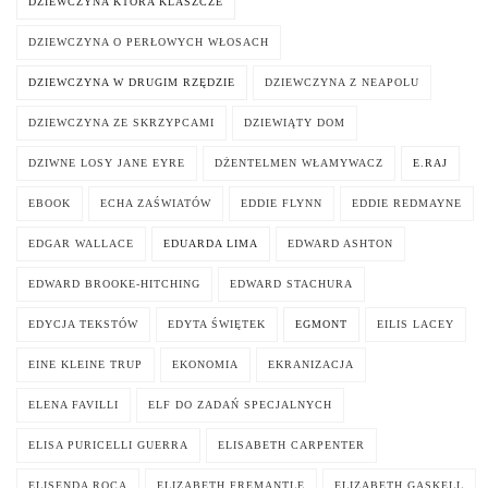
DZIEWCZYNA KTÓRA KLASZCZE
DZIEWCZYNA O PERŁOWYCH WŁOSACH
DZIEWCZYNA W DRUGIM RZĘDZIE
DZIEWCZYNA Z NEAPOLU
DZIEWCZYNA ZE SKRZYPCAMI
DZIEWIĄTY DOM
DZIWNE LOSY JANE EYRE
DŻENTELMEN WŁAMYWACZ
E.RAJ
EBOOK
ECHA ZAŚWIATÓW
EDDIE FLYNN
EDDIE REDMAYNE
EDGAR WALLACE
EDUARDA LIMA
EDWARD ASHTON
EDWARD BROOKE-HITCHING
EDWARD STACHURA
EDYCJA TEKSTÓW
EDYTA ŚWIĘTEK
EGMONT
EILIS LACEY
EINE KLEINE TRUP
EKONOMIA
EKRANIZACJA
ELENA FAVILLI
ELF DO ZADAŃ SPECJALNYCH
ELISA PURICELLI GUERRA
ELISABETH CARPENTER
ELISENDA ROCA
ELIZABETH FREMANTLE
ELIZABETH GASKELL