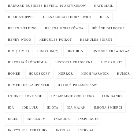
HARVARD BUSINESS REVIEW. 10 ARTYKUŁÓW
HATE MAIL
HEARTSTOPPER
HEKSALOGIA O DORZE WILK
HELA
HELEN FIELDING
HELENA MNISZKÓWNA
HÉLÈNE DELFORGE
HENRY WOOD
HERCULES POIROT
HERKULES POIROT
HIM (TOM 1)
HIM (TOM 2)
HISTORIA
HISTORIA PRAWDZIWA
HISTORIA ŚRÓDZIEMIA
HISTORIA TRAGICZNA
HIT CZU KIT
HOMER
HOROSKOPY
HORROR
HUGH WARWICK
HUMOR
HUMPHREY CARPENTER
HYTROŚ PRZEMYSŁAW
I THINK I LOVE YOU
I ZBAW MNIE ODE ZŁEGO
IAIN BANKS
IDA
IDĘ LULU
IDIOTA
IGA MAJAK
IMIONA ŚMIERCI
INCEL
INFRÆNUM
INKBOOK
INSPIRACJA
INSTYTUT LITERATURY
INTRUZI
INTRYGA