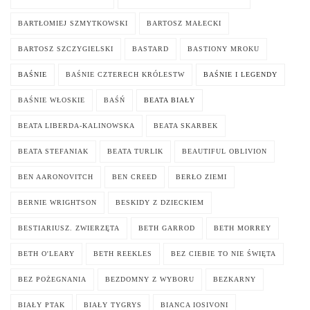
BARTŁOMIEJ SZMYTKOWSKI
BARTOSZ MAŁECKI
BARTOSZ SZCZYGIELSKI
BASTARD
BASTIONY MROKU
BAŚNIE
BAŚNIE CZTERECH KRÓLESTW
BAŚNIE I LEGENDY
BAŚNIE WŁOSKIE
BAŚŃ
BEATA BIAŁY
BEATA LIBERDA-KALINOWSKA
BEATA SKARBEK
BEATA STEFANIAK
BEATA TURLIK
BEAUTIFUL OBLIVION
BEN AARONOVITCH
BEN CREED
BERŁO ZIEMI
BERNIE WRIGHTSON
BESKIDY Z DZIECKIEM
BESTIARIUSZ. ZWIERZĘTA
BETH GARROD
BETH MORREY
BETH O'LEARY
BETH REEKLES
BEZ CIEBIE TO NIE ŚWIĘTA
BEZ POŻEGNANIA
BEZDOMNY Z WYBORU
BEZKARNY
BIAŁY PTAK
BIAŁY TYGRYS
BIANCA IOSIVONI