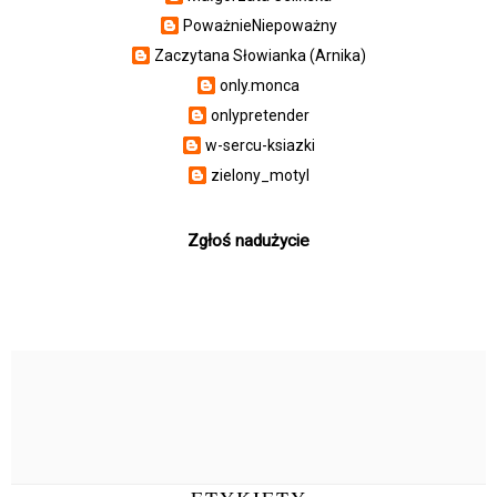
PoważnieNiepoważny
Zaczytana Słowianka (Arnika)
only.monca
onlypretender
w-sercu-ksiazki
zielony_motyl
Zgłoś nadużycie