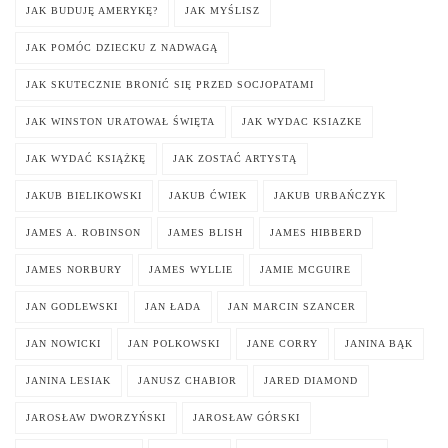
JAK BUDUJĘ AMERYKĘ?
JAK MYŚLISZ
JAK POMÓC DZIECKU Z NADWAGĄ
JAK SKUTECZNIE BRONIĆ SIĘ PRZED SOCJOPATAMI
JAK WINSTON URATOWAŁ ŚWIĘTA
JAK WYDAC KSIAZKE
JAK WYDAĆ KSIĄŻKĘ
JAK ZOSTAĆ ARTYSTĄ
JAKUB BIELIKOWSKI
JAKUB ĆWIEK
JAKUB URBAŃCZYK
JAMES A. ROBINSON
JAMES BLISH
JAMES HIBBERD
JAMES NORBURY
JAMES WYLLIE
JAMIE MCGUIRE
JAN GODLEWSKI
JAN ŁADA
JAN MARCIN SZANCER
JAN NOWICKI
JAN POLKOWSKI
JANE CORRY
JANINA BĄK
JANINA LESIAK
JANUSZ CHABIOR
JARED DIAMOND
JAROSŁAW DWORZYŃSKI
JAROSŁAW GÓRSKI