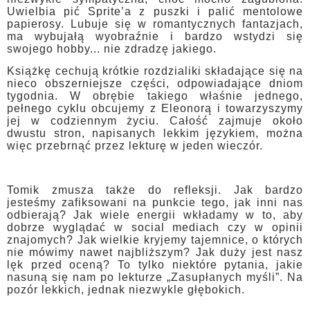
Uwielbia pić Sprite’a z puszki i palić mentolowe
papierosy. Lubuje się w romantycznych fantazjach,
ma wybujałą wyobraźnie i bardzo wstydzi się
swojego hobby... nie zdradzę jakiego.
Książkę cechują krótkie rozdzialiki składające się na
nieco obszerniejsze części, odpowiadające dniom
tygodnia. W obrębie takiego właśnie jednego,
pełnego cyklu obcujemy z Eleonorą i towarzyszymy
jej w codziennym życiu. Całość zajmuje około
dwustu stron, napisanych lekkim językiem, można
więc przebrnąć przez lekturę w jeden wieczór.
Tomik zmusza także do refleksji. Jak bardzo
jesteśmy zafiksowani na punkcie tego, jak inni nas
odbierają? Jak wiele energii wkładamy w to, aby
dobrze wyglądać w social mediach czy w opinii
znajomych? Jak wielkie kryjemy tajemnice, o których
nie mówimy nawet najbliższym? Jak duży jest nasz
lęk przed oceną? To tylko niektóre pytania, jakie
nasuną się nam po lekturze „Zasupłanych myśli”. Na
pozór lekkich, jednak niezwykle głębokich.