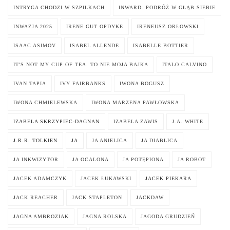
INTRYGA CHODZI W SZPILKACH
INWARD. PODRÓŻ W GŁĄB SIEBIE
INWAZJA 2025
IRENE GUT OPDYKE
IRENEUSZ ORŁOWSKI
ISAAC ASIMOV
ISABEL ALLENDE
ISABELLE BOTTIER
IT'S NOT MY CUP OF TEA. TO NIE MOJA BAJKA
ITALO CALVINO
IVAN TAPIA
IVY FAIRBANKS
IWONA BOGUSZ
IWONA CHMIELEWSKA
IWONA MARZENA PAWŁOWSKA
IZABELA SKRZYPIEC-DAGNAN
IZABELA ZAWIS
J.A. WHITE
J.R.R. TOLKIEN
JA
JA ANIELICA
JA DIABLICA
JA INKWIZYTOR
JA OCALONA
JA POTĘPIONA
JA ROBOT
JACEK ADAMCZYK
JACEK ŁUKAWSKI
JACEK PIEKARA
JACK REACHER
JACK STAPLETON
JACKDAW
JAGNA AMBROZIAK
JAGNA ROLSKA
JAGODA GRUDZIEŃ