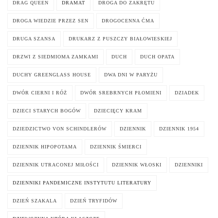
DRAG QUEEN
DRAMAT
DROGA DO ZAKRĘTU
DROGA WIEDZIE PRZEZ SEN
DROGOCENNA ĆMA
DRUGA SZANSA
DRUKARZ Z PUSZCZY BIAŁOWIESKIEJ
DRZWI Z SIEDMIOMA ZAMKAMI
DUCH
DUCH OPATA
DUCHY GREENGLASS HOUSE
DWA DNI W PARYŻU
DWÓR CIERNI I RÓŻ
DWÓR SREBRNYCH PŁOMIENI
DZIADEK
DZIECI STARYCH BOGÓW
DZIECIĘCY KRAM
DZIEDZICTWO VON SCHINDLERÓW
DZIENNIK
DZIENNIK 1954
DZIENNIK HIPOPOTAMA
DZIENNIK ŚMIERCI
DZIENNIK UTRACONEJ MIŁOŚCI
DZIENNIK WŁOSKI
DZIENNIKI
DZIENNIKI PANDEMICZNE INSTYTUTU LITERATURY
DZIEŃ SZAKALA
DZIEŃ TRYFIDÓW