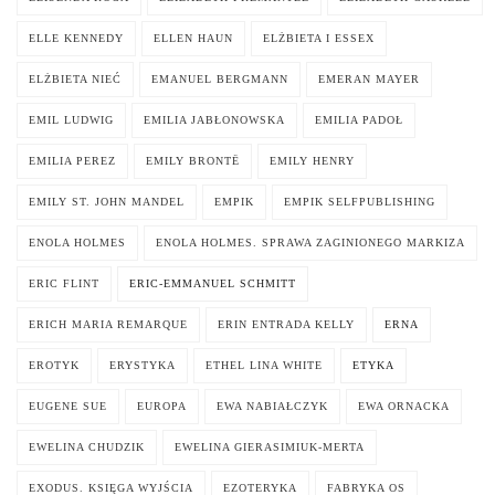
ELLE KENNEDY
ELLEN HAUN
ELŻBIETA I ESSEX
ELŻBIETA NIEĆ
EMANUEL BERGMANN
EMERAN MAYER
EMIL LUDWIG
EMILIA JABŁONOWSKA
EMILIA PADOŁ
EMILIA PEREZ
EMILY BRONTË
EMILY HENRY
EMILY ST. JOHN MANDEL
EMPIK
EMPIK SELFPUBLISHING
ENOLA HOLMES
ENOLA HOLMES. SPRAWA ZAGINIONEGO MARKIZA
ERIC FLINT
ERIC-EMMANUEL SCHMITT
ERICH MARIA REMARQUE
ERIN ENTRADA KELLY
ERNA
EROTYK
ERYSTYKA
ETHEL LINA WHITE
ETYKA
EUGENE SUE
EUROPA
EWA NABIAŁCZYK
EWA ORNACKA
EWELINA CHUDZIK
EWELINA GIERASIMIUK-MERTA
EXODUS. KSIĘGA WYJŚCIA
EZOTERYKA
FABRYKA OS