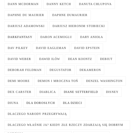
DANN MCDORMAN
DANNY KETCH
DANUTA CHLUPOVA
DAPHNE DU MAURIER
DAPHNE DUMAURIER
DARIUSZ ADAMOWSKI
DARIUSZ HIERONIM STOBIECKI
DARKFANTASY
DARON ACEMOGLU
DARY ANIOŁA
DAV PILKEY
DAVID EAGLEMAN
DAVID EPSTEIN
DAVID WEBER
DAWID ILÓW
DEAN KOONTZ
DEBIUT
DEBORAH FELDMAN
DEGUSTATOR
DEKAMERON
DEMI MOORE
DEMON I MROCZNA TOŃ
DENZEL WASHINGTON
DEX CARSTER
DIABLICA
DIANE SETTERFIELD
DISNEY
DIUNA
DLA DOROSŁYCH
DLA DZIECI
DLACZEGO NARODY PRZEGRYWAJĄ
DLACZEGO WŁAŚNIE JA? KIEDY ZŁE RZECZY ZDARZAJĄ SIĘ DOBRYM