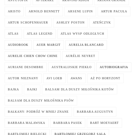
ANYUTOPIA
APTEKARZ
ARAVIND ADIGA
ARIANA GRANDE
ARISTO
ARNOLD BENNETT
ARSENE LUPIN
ARTUR PACUŁA
ARTUR SCHOPENHAUER
ASHLEY POSTON
ATEŃCZYK
ATLAS
ATLAS LEGEND
ATLAS WYSP ODLEGŁYCH
AUDIOBOOK
AUER MARGIT
AURELIA BLANCARD
AURELIE CHIEN CHOW CHINE
AURÉLIE NEYRET
AURIANE DESOMBRE
AUSTRALIJSKIE PIEKŁO
AUTOBIOGRAFIA
AUTOR NIEZNANY
AVI LOEB
AWANS
AŻ PO HORYZONT
BAJKA
BAJKI
BALSAM DLA DUSZY MIŁOŚNIKA KOTÓW
BALSAM DLA DUSZY MIŁOŚNIKA PSÓW
BAŁKANY: PODRÓŻ W MNIEJ ZNANE
BARBARA AUGUSTYN
BARBARA MALAWSKA
BARBARA PASEK
BART MOEYAERT
BARTŁOMIEJ BIELECKI
BARTŁOMIEJ GRZEGORZ SALA