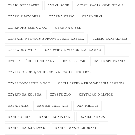
CYRKI BEZPŁATNE
CYRYL SONE
CYWILIZACJA KOMUNIZMU
CZARCIE WZGÓRZE
CZARNA KREW
CZARNOBYL
CZARNOKSIĘŻNIK Z OZ
CZAS NA CISZĘ
CZASAMI WSZYSCY ZDROWI LUDZIE KASZLĄ
CZEMU ZAPŁAKAŁEŚ
CZERWONY WILK
CZŁOWIEK Z WYSOKIEGO ZAMKU
CZTERY LIŚCIE KONICZYNY
CZUJESZ TAK
CZUŁE SPOTKANIA
CZYLI CO ROBIĄ STUDENCI ZA TWOJE PIENIĄDZE
CZYLI POKOLENIE MOCY
CZYLI SZTUKA PROWADZENIA SPORÓW
CZYRYNDA-KOLEDA
CZYSTE ZŁO
CZYTAJĄC O MATCE
DALAJLAMA
DAMIEN CALLIXTE
DAN MILLAN
DANI RODRIK
DANIEL KOZIARSKI
DANIEL KRAUS
DANIEL RADZIEJEWSKI
DANIEL WYSZOGRODZKI