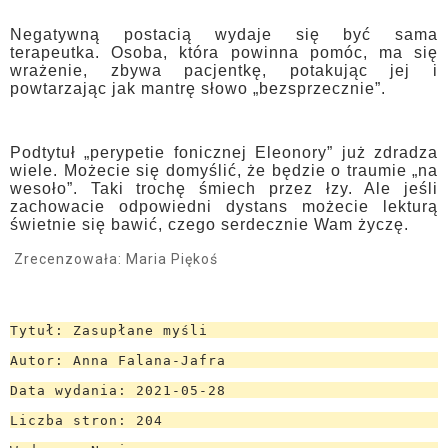
Negatywną postacią wydaje się być sama
terapeutka. Osoba, która powinna pomóc, ma się
wrażenie, zbywa pacjentkę, potakując jej i
powtarzając jak mantrę słowo „bezsprzecznie”.
Podtytuł „perypetie fonicznej Eleonory” już zdradza
wiele. Możecie się domyślić, że będzie o traumie „na
wesoło”. Taki trochę śmiech przez łzy. Ale jeśli
zachowacie odpowiedni dystans możecie lekturą
świetnie się bawić, czego serdecznie Wam życzę.
Zrecenzowała: Maria Piękoś
Tytuł: Zasupłane myśli
Autor: Anna Falana-Jafra
Data wydania: 2021-05-28
Liczba stron: 204