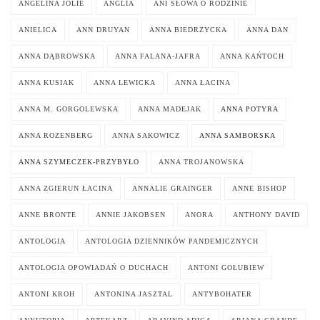
ANGELINA JOLIE
ANGLIA
ANI SŁOWA O RODZINIE
ANIELICA
ANN DRUYAN
ANNA BIEDRZYCKA
ANNA DAN
ANNA DĄBROWSKA
ANNA FALANA-JAFRA
ANNA KAŃTOCH
ANNA KUSIAK
ANNA LEWICKA
ANNA ŁACINA
ANNA M. GORGOLEWSKA
ANNA MADEJAK
ANNA POTYRA
ANNA ROZENBERG
ANNA SAKOWICZ
ANNA SAMBORSKA
ANNA SZYMECZEK-PRZYBYŁO
ANNA TROJANOWSKA
ANNA ZGIERUN ŁACINA
ANNALIE GRAINGER
ANNE BISHOP
ANNE BRONTE
ANNIE JAKOBSEN
ANORA
ANTHONY DAVID
ANTOLOGIA
ANTOLOGIA DZIENNIKÓW PANDEMICZNYCH
ANTOLOGIA OPOWIADAŃ O DUCHACH
ANTONI GOŁUBIEW
ANTONI KROH
ANTONINA JASZTAL
ANTYBOHATER