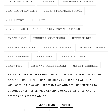
JAROSŁAW KIELAK
JAY ASHER
JEAN HANFF KORELITZ
JEAN HANFFKORELITZ
JEDYNY PRAWDZIWY KRÓL
JEGO CZYNY
JEJ SŁOWA
JEM ZDROWO. PORADNIK DIETETYCZNY W LAKTACJI
JEN WILLIAMS
JENNIFER ARMSTRONG
JENNIFER BELL
JENNIFER DONNELLY
JENNY BLACKHURST
JEROME K. JEROME
JERRY CORDIAN
JERRY SALTZ
JERZY BUCZYŃSKI
JERZY PILCH
JESIENNE TARGI KSIĄŻKI
JESSE EISENBERG
THIS SITE USES COOKIES FROM GOOGLE TO DELIVER ITS SERVICES AND TO
JESSIE BURTON
JESZCZE O PADDINGTONIE
ANALYZE TRAFFIC. YOUR IP ADDRESS AND USER-AGENT ARE SHARED
JESZCZE WIĘKSZY PRZYPAŁ
JEZIORO
WITH GOOGLE ALONG WITH PERFORMANCE AND SECURITY METRICS TO
ENSURE QUALITY OF SERVICE, GENERATE USAGE STATISTICS, AND TO
JEŻE. NAJEŻONA KŁOPOTAMI NAMIĘTNOŚĆ
DETECT AND ADDRESS ABUSE.
JĘK ZAMYKANYCH BRAM
JĘZYKOZNAWSTWO
JILL SANTOPOLO
LEARN MORE
GOT IT