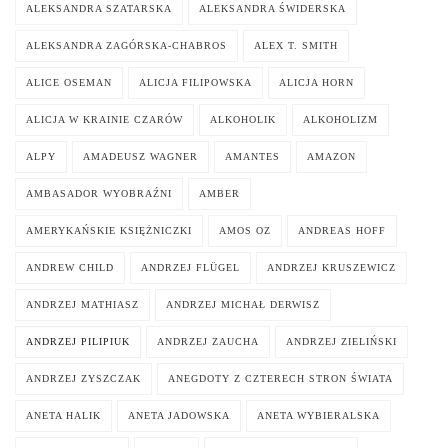
ALEKSANDRA SZATARSKA
ALEKSANDRA ŚWIDERSKA
ALEKSANDRA ZAGÓRSKA-CHABROS
ALEX T. SMITH
ALICE OSEMAN
ALICJA FILIPOWSKA
ALICJA HORN
ALICJA W KRAINIE CZARÓW
ALKOHOLIK
ALKOHOLIZM
ALPY
AMADEUSZ WAGNER
AMANTES
AMAZON
AMBASADOR WYOBRAŹNI
AMBER
AMERYKAŃSKIE KSIĘŻNICZKI
AMOS OZ
ANDREAS HOFF
ANDREW CHILD
ANDRZEJ FLÜGEL
ANDRZEJ KRUSZEWICZ
ANDRZEJ MATHIASZ
ANDRZEJ MICHAŁ DERWISZ
ANDRZEJ PILIPIUK
ANDRZEJ ZAUCHA
ANDRZEJ ZIELIŃSKI
ANDRZEJ ZYSZCZAK
ANEGDOTY Z CZTERECH STRON ŚWIATA
ANETA HALIK
ANETA JADOWSKA
ANETA WYBIERALSKA