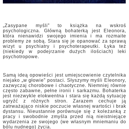
„Zasypane myśli” to książka na wskroś
psychologiczna. Główną bohaterką jest Eleonora,
która nienawidzi swojego imienia i ma rozmaite
problemy ze sobą. Stara się je opanować za sprawą
wizyt u psychiatry i psychoterapeutki. Łyka też
(niekiedy w podejrzanie dużych ilościach) leki
psychotropowe.
Samą ideą opowieści jest umiejscowienie czytelnika
niejako „w głowie” postaci. Słyszymy myśli Eleonory,
zazwyczaj chorobowe i chaotyczne. Niemniej równie
często zabawne, pełne ironii i sarkazmu. Bohaterka
jest niezwykle elokwentna i stara się każdą sytuację
ugryźć z różnych stron. Zarazem cechuje ją
zatrważająco niskie poczucie własnej wartości i brak
dystansu. Nieustannie porównuje się z koleżanką z
pracy i swobodnie zmyśla przed nią nieistniejące
wydarzenia ze swojego (we własnym mniemaniu do
bólu nudnego) życia.