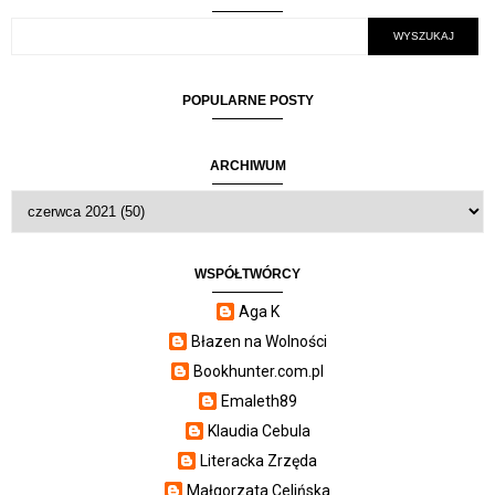
POPULARNE POSTY
ARCHIWUM
WSPÓŁTWÓRCY
Aga K
Błazen na Wolności
Bookhunter.com.pl
Emaleth89
Klaudia Cebula
Literacka Zrzęda
Małgorzata Celińska