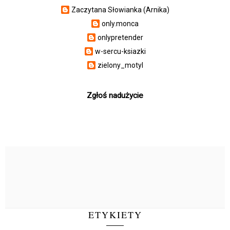
Zaczytana Słowianka (Arnika)
only.monca
onlypretender
w-sercu-ksiazki
zielony_motyl
Zgłoś nadużycie
ETYKIETY