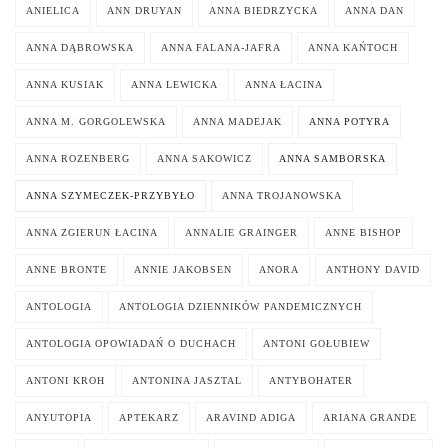
ANIELICA
ANN DRUYAN
ANNA BIEDRZYCKA
ANNA DAN
ANNA DĄBROWSKA
ANNA FALANA-JAFRA
ANNA KAŃTOCH
ANNA KUSIAK
ANNA LEWICKA
ANNA ŁACINA
ANNA M. GORGOLEWSKA
ANNA MADEJAK
ANNA POTYRA
ANNA ROZENBERG
ANNA SAKOWICZ
ANNA SAMBORSKA
ANNA SZYMECZEK-PRZYBYŁO
ANNA TROJANOWSKA
ANNA ZGIERUN ŁACINA
ANNALIE GRAINGER
ANNE BISHOP
ANNE BRONTE
ANNIE JAKOBSEN
ANORA
ANTHONY DAVID
ANTOLOGIA
ANTOLOGIA DZIENNIKÓW PANDEMICZNYCH
ANTOLOGIA OPOWIADAŃ O DUCHACH
ANTONI GOŁUBIEW
ANTONI KROH
ANTONINA JASZTAL
ANTYBOHATER
ANYUTOPIA
APTEKARZ
ARAVIND ADIGA
ARIANA GRANDE