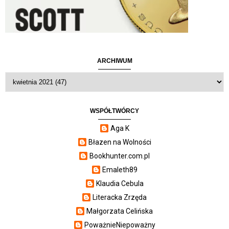
ARCHIWUM
WSPÓŁTWÓRCY
Aga K
Błazen na Wolności
Bookhunter.com.pl
Emaleth89
Klaudia Cebula
Literacka Zrzęda
Małgorzata Celińska
PoważnieNiepoważny