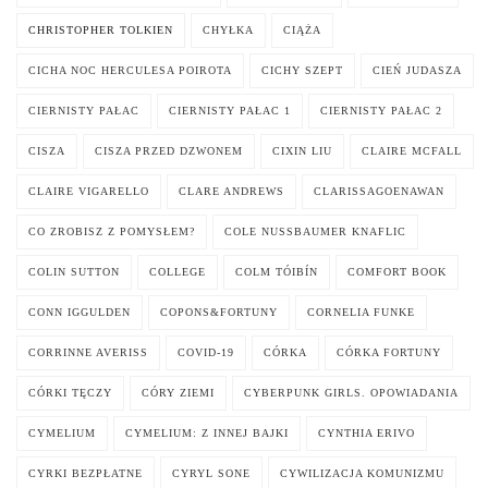
CHRISTOPHER TOLKIEN
CHYŁKA
CIĄŻA
CICHA NOC HERCULESA POIROTA
CICHY SZEPT
CIEŃ JUDASZA
CIERNISTY PAŁAC
CIERNISTY PAŁAC 1
CIERNISTY PAŁAC 2
CISZA
CISZA PRZED DZWONEM
CIXIN LIU
CLAIRE MCFALL
CLAIRE VIGARELLO
CLARE ANDREWS
CLARISSAGOENAWAN
CO ZROBISZ Z POMYSŁEM?
COLE NUSSBAUMER KNAFLIC
COLIN SUTTON
COLLEGE
COLM TÓIBÍN
COMFORT BOOK
CONN IGGULDEN
COPONS&FORTUNY
CORNELIA FUNKE
CORRINNE AVERISS
COVID-19
CÓRKA
CÓRKA FORTUNY
CÓRKI TĘCZY
CÓRY ZIEMI
CYBERPUNK GIRLS. OPOWIADANIA
CYMELIUM
CYMELIUM: Z INNEJ BAJKI
CYNTHIA ERIVO
CYRKI BEZPŁATNE
CYRYL SONE
CYWILIZACJA KOMUNIZMU