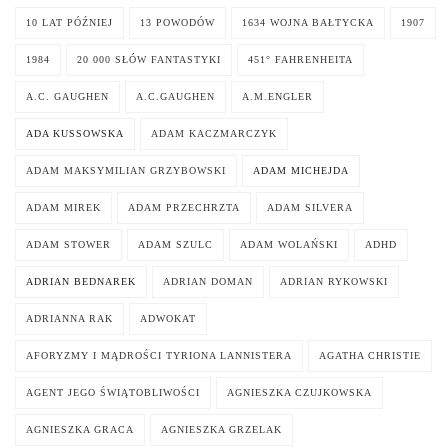
10 LAT PÓŹNIEJ
13 POWODÓW
1634 WOJNA BAŁTYCKA
1907
1984
20 000 SŁÓW FANTASTYKI
451° FAHRENHEITA
A.C. GAUGHEN
A.C.GAUGHEN
A.M.ENGLER
ADA KUSSOWSKA
ADAM KACZMARCZYK
ADAM MAKSYMILIAN GRZYBOWSKI
ADAM MICHEJDA
ADAM MIREK
ADAM PRZECHRZTA
ADAM SILVERA
ADAM STOWER
ADAM SZULC
ADAM WOLAŃSKI
ADHD
ADRIAN BEDNAREK
ADRIAN DOMAN
ADRIAN RYKOWSKI
ADRIANNA RAK
ADWOKAT
AFORYZMY I MĄDROŚCI TYRIONA LANNISTERA
AGATHA CHRISTIE
AGENT JEGO ŚWIĄTOBLIWOŚCI
AGNIESZKA CZUJKOWSKA
AGNIESZKA GRACA
AGNIESZKA GRZELAK