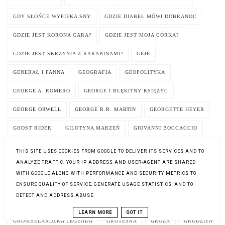
GDY SŁOŃCE WYPIEKA SNY
GDZIE DIABEŁ MÓWI DOBRANOC
GDZIE JEST KORONA CARA?
GDZIE JEST MOJA CÓRKA?
GDZIE JEST SKRZYNIA Z KARABINAMI?
GEJE
GENERAŁ I PANNA
GEOGRAFIA
GEOPOLITYKA
GEORGE A. ROMERO
GEORGE I BŁĘKITNY KSIĘŻYC
GEORGE ORWELL
GEORGE R.R. MARTIN
GEORGETTE HEYER
GHOST RIDER
GILOTYNA MARZEŃ
GIOVANNI BOCCACCIO
GLADIATOR
GLADIATOR 2
GLOBALIZACJA
GŁODNA GÓRA
THIS SITE USES COOKIES FROM GOOGLE TO DELIVER ITS SERVICES AND TO
ANALYZE TRAFFIC. YOUR IP ADDRESS AND USER-AGENT ARE SHARED
GOD MODE
GOLEM
GOŁĄB I WĄŻ
GOŁYMI RĘKAMI
WITH GOOGLE ALONG WITH PERFORMANCE AND SECURITY METRICS TO
GÓRY IZERSKIE
GRA
GRAHAM MASTERTON
GRANDA
ENSURE QUALITY OF SERVICE, GENERATE USAGE STATISTICS, AND TO
DETECT AND ADDRESS ABUSE.
GRAY MAN
GRAŻYNA GÓRNICKA
GREGORY MAGUIRE
LEARN MORE
GOT IT
GROMBELARDZKA LEGENDA
GROTESKA
GROZA
GRUDZIEŃ