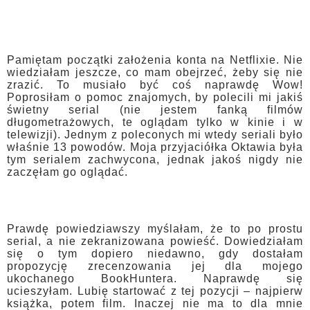
Pamiętam początki założenia konta na Netflixie. Nie
wiedziałam jeszcze, co mam obejrzeć, żeby się nie
zrazić. To musiało być coś naprawdę Wow!
Poprosiłam o pomoc znajomych, by polecili mi jakiś
świetny serial (nie jestem fanką filmów
długometrażowych, te oglądam tylko w kinie i w
telewizji). Jednym z poleconych mi wtedy seriali było
właśnie 13 powodów. Moja przyjaciółka Oktawia była
tym serialem zachwycona, jednak jakoś nigdy nie
zaczęłam go oglądać.
Prawdę powiedziawszy myślałam, że to po prostu
serial, a nie zekranizowana powieść. Dowiedziałam
się o tym dopiero niedawno, gdy dostałam
propozycję zrecenzowania jej dla mojego
ukochanego BookHuntera. Naprawdę się
ucieszyłam. Lubię startować z tej pozycji – najpierw
książka, potem film. Inaczej nie ma to dla mnie