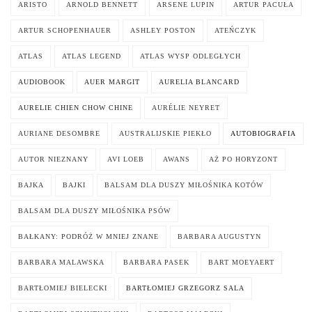
ARISTO
ARNOLD BENNETT
ARSENE LUPIN
ARTUR PACUŁA
ARTUR SCHOPENHAUER
ASHLEY POSTON
ATEŃCZYK
ATLAS
ATLAS LEGEND
ATLAS WYSP ODLEGŁYCH
AUDIOBOOK
AUER MARGIT
AURELIA BLANCARD
AURELIE CHIEN CHOW CHINE
AURÉLIE NEYRET
AURIANE DESOMBRE
AUSTRALIJSKIE PIEKŁO
AUTOBIOGRAFIA
AUTOR NIEZNANY
AVI LOEB
AWANS
AŻ PO HORYZONT
BAJKA
BAJKI
BALSAM DLA DUSZY MIŁOŚNIKA KOTÓW
BALSAM DLA DUSZY MIŁOŚNIKA PSÓW
BAŁKANY: PODRÓŻ W MNIEJ ZNANE
BARBARA AUGUSTYN
BARBARA MALAWSKA
BARBARA PASEK
BART MOEYAERT
BARTŁOMIEJ BIELECKI
BARTŁOMIEJ GRZEGORZ SALA