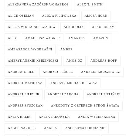
ALEKSANDRA ZAGÓRSKA-CHABROS
ALEX T. SMITH
ALICE OSEMAN
ALICJA FILIPOWSKA
ALICJA HORN
ALICJA W KRAINIE CZARÓW
ALKOHOLIK
ALKOHOLIZM
ALPY
AMADEUSZ WAGNER
AMANTES
AMAZON
AMBASADOR WYOBRAŹNI
AMBER
AMERYKAŃSKIE KSIĘŻNICZKI
AMOS OZ
ANDREAS HOFF
ANDREW CHILD
ANDRZEJ FLÜGEL
ANDRZEJ KRUSZEWICZ
ANDRZEJ MATHIASZ
ANDRZEJ MICHAŁ DERWISZ
ANDRZEJ PILIPIUK
ANDRZEJ ZAUCHA
ANDRZEJ ZIELIŃSKI
ANDRZEJ ZYSZCZAK
ANEGDOTY Z CZTERECH STRON ŚWIATA
ANETA HALIK
ANETA JADOWSKA
ANETA WYBIERALSKA
ANGELINA JOLIE
ANGLIA
ANI SŁOWA O RODZINIE