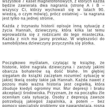
wszystkie 7 kaset magnetofonowych, z których każda
będzie zawierała dwa nagrania (stronę A i B –
wszyscy Ci, którzy wychowali się w latach 90.
wiedzą, o czym mówię), prócz ostatniej – ta nagrana
jest tylko na jednej stronie.
Każda z trzynastu historii opisuje inną sytuację z
życia Hannah, dziewczyny, która kilka lat temu
wprowadziła się z rodzicami do tego miasteczka.
Każda z nich ma jasny przekaz. W większości do
samobójstwa dziewczyny przyczyniła się plotka.
Początkowo myślałam, czytając tę książkę, że
historie, które nagrała dziewczyna i zarzuty jakimi
obarcza bohaterów są dość błahe. Im głębiej
sięgałam do książki zaczęłam rozumieć sytuację w
jakiej tkwią osoby takie jak Hannah. Każda nawet z
pozoru mało ważna historia jest cegiełką, która
zbuduje kiedyś ogromny mur. Mur depresji i braku
akceptacji środowiska. Przyznam, że na początku źle
oceniłam cała sytuację. Osoby z depresją zawsze
potrzebują jakiegoś zapalnika, a potem – bez
pomocy specjalisty problemy się nawarstwiają, rosną