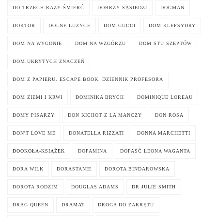
DO TRZECH RAZY ŚMIERĆ
DOBRZY SĄSIEDZI
DOGMAN
DOKTOR
DOLNE ŁUŻYCE
DOM GUCCI
DOM KLEPSYDRY
DOM NA WYGONIE
DOM NA WZGÓRZU
DOM STU SZEPTÓW
DOM UKRYTYCH ZNACZEŃ
DOM Z PAPIERU. ESCAPE BOOK. DZIENNIK PROFESORA
DOM ZIEMI I KRWI
DOMINIKA BRYCH
DOMINIQUE LOREAU
DOMY PISARZY
DON KICHOT Z LA MANCZY
DON ROSA
DON'T LOVE ME
DONATELLA RIZZATI
DONNA MARCHETTI
DOOKOŁA-KSIĄŻEK
DOPAMINA
DOPAŚĆ LEONA WAGANTA
DORA WILK
DORASTANIE
DOROTA BINDAROWSKA
DOROTA RODZIM
DOUGLAS ADAMS
DR JULIE SMITH
DRAG QUEEN
DRAMAT
DROGA DO ZAKRĘTU