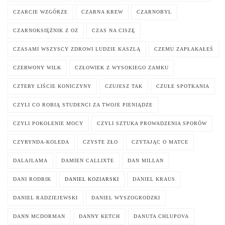
CZARCIE WZGÓRZE
CZARNA KREW
CZARNOBYL
CZARNOKSIĘŻNIK Z OZ
CZAS NA CISZĘ
CZASAMI WSZYSCY ZDROWI LUDZIE KASZLĄ
CZEMU ZAPŁAKAŁEŚ
CZERWONY WILK
CZŁOWIEK Z WYSOKIEGO ZAMKU
CZTERY LIŚCIE KONICZYNY
CZUJESZ TAK
CZUŁE SPOTKANIA
CZYLI CO ROBIĄ STUDENCI ZA TWOJE PIENIĄDZE
CZYLI POKOLENIE MOCY
CZYLI SZTUKA PROWADZENIA SPORÓW
CZYRYNDA-KOLEDA
CZYSTE ZŁO
CZYTAJĄC O MATCE
DALAJLAMA
DAMIEN CALLIXTE
DAN MILLAN
DANI RODRIK
DANIEL KOZIARSKI
DANIEL KRAUS
DANIEL RADZIEJEWSKI
DANIEL WYSZOGRODZKI
DANN MCDORMAN
DANNY KETCH
DANUTA CHLUPOVA