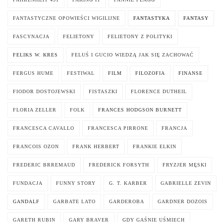
FANTASTYCZNE OPOWIEŚCI WIGILIJNE
FANTASTYKA
FANTASY
FASCYNACJA
FELIETONY
FELIETONY Z POLITYKI
FELIKS W. KRES
FELUŚ I GUCIO WIEDZĄ JAK SIĘ ZACHOWAĆ
FERGUS HUME
FESTIWAL
FILM
FILOZOFIA
FINANSE
FIODOR DOSTOJEWSKI
FISTASZKI
FLORENCE DUTHEIL
FLORIA ZELLER
FOLK
FRANCES HODGSON BURNETT
FRANCESCA CAVALLO
FRANCESCA PIRRONE
FRANCJA
FRANCOIS OZON
FRANK HERBERT
FRANKIE ELKIN
FREDERIC BRREMAUD
FREDERICK FORSYTH
FRYZJER MĘSKI
FUNDACJA
FUNNY STORY
G. T. KARBER
GABRIELLE ZEVIN
GANDALF
GARBATE LATO
GARDEROBA
GARDNER DOZOIS
GARETH RUBIN
GARY BRAVER
GDY GAŚNIE UŚMIECH