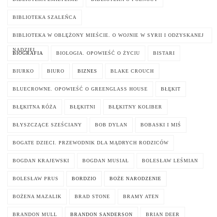
BIBLIOTEKA SZALEŃCA
BIBLIOTEKA W OBLĘŻONY MIEŚCIE. O WOJNIE W SYRII I ODZYSKANEJ
NADZIEI
BIOGRAFIA
BIOLOGIA. OPOWIEŚĆ O ŻYCIU
BISTARI
BIURKO
BIURO
BIZNES
BLAKE CROUCH
BLUECROWNE. OPOWIEŚĆ O GREENGLASS HOUSE
BŁĘKIT
BŁĘKITNA RÓŻA
BŁĘKITNI
BŁĘKITNY KOLIBER
BŁYSZCZĄCE SZEŚCIANY
BOB DYLAN
BOBASKI I MIŚ
BOGATE DZIECI. PRZEWODNIK DLA MĄDRYCH RODZICÓW
BOGDAN KRAJEWSKI
BOGDAN MUSIAŁ
BOLESŁAW LEŚMIAN
BOLESŁAW PRUS
BORDZIO
BOŻE NARODZENIE
BOŻENA MAZALIK
BRAD STONE
BRAMY ATEN
BRANDON MULL
BRANDON SANDERSON
BRIAN DEER