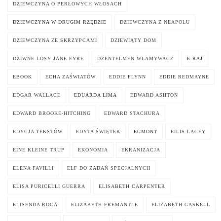
DZIEWCZYNA O PERŁOWYCH WŁOSACH
DZIEWCZYNA W DRUGIM RZĘDZIE
DZIEWCZYNA Z NEAPOLU
DZIEWCZYNA ZE SKRZYPCAMI
DZIEWIĄTY DOM
DZIWNE LOSY JANE EYRE
DŻENTELMEN WŁAMYWACZ
E.RAJ
EBOOK
ECHA ZAŚWIATÓW
EDDIE FLYNN
EDDIE REDMAYNE
EDGAR WALLACE
EDUARDA LIMA
EDWARD ASHTON
EDWARD BROOKE-HITCHING
EDWARD STACHURA
EDYCJA TEKSTÓW
EDYTA ŚWIĘTEK
EGMONT
EILIS LACEY
EINE KLEINE TRUP
EKONOMIA
EKRANIZACJA
ELENA FAVILLI
ELF DO ZADAŃ SPECJALNYCH
ELISA PURICELLI GUERRA
ELISABETH CARPENTER
ELISENDA ROCA
ELIZABETH FREMANTLE
ELIZABETH GASKELL