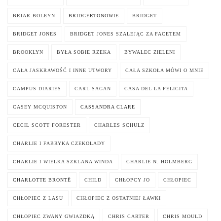
BRIAR BOLEYN
BRIDGERTONOWIE
BRIDGET
BRIDGET JONES
BRIDGET JONES SZALEJĄC ZA FACETEM
BROOKLYN
BYŁA SOBIE RZEKA
BYWALEC ZIELENI
CAŁA JASKRAWOŚĆ I INNE UTWORY
CAŁA SZKOŁA MÓWI O MNIE
CAMPUS DIARIES
CARL SAGAN
CASA DEL LA FELICITA
CASEY MCQUISTON
CASSANDRA CLARE
CECIL SCOTT FORESTER
CHARLES SCHULZ
CHARLIE I FABRYKA CZEKOLADY
CHARLIE I WIELKA SZKLANA WINDA
CHARLIE N. HOLMBERG
CHARLOTTE BRONTË
CHILD
CHŁOPCY JO
CHŁOPIEC
CHŁOPIEC Z LASU
CHŁOPIEC Z OSTATNIEJ ŁAWKI
CHŁOPIEC ZWANY GWIAZDKĄ
CHRIS CARTER
CHRIS MOULD