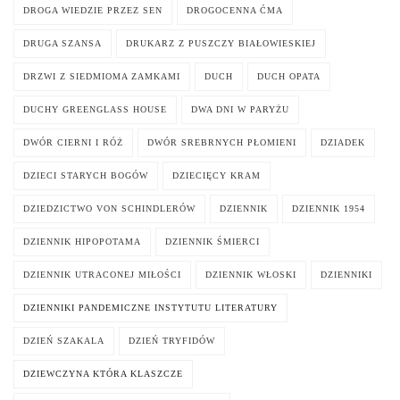
DROGA WIEDZIE PRZEZ SEN
DROGOCENNA ĆMA
DRUGA SZANSA
DRUKARZ Z PUSZCZY BIAŁOWIESKIEJ
DRZWI Z SIEDMIOMA ZAMKAMI
DUCH
DUCH OPATA
DUCHY GREENGLASS HOUSE
DWA DNI W PARYŻU
DWÓR CIERNI I RÓŻ
DWÓR SREBRNYCH PŁOMIENI
DZIADEK
DZIECI STARYCH BOGÓW
DZIECIĘCY KRAM
DZIEDZICTWO VON SCHINDLERÓW
DZIENNIK
DZIENNIK 1954
DZIENNIK HIPOPOTAMA
DZIENNIK ŚMIERCI
DZIENNIK UTRACONEJ MIŁOŚCI
DZIENNIK WŁOSKI
DZIENNIKI
DZIENNIKI PANDEMICZNE INSTYTUTU LITERATURY
DZIEŃ SZAKALA
DZIEŃ TRYFIDÓW
DZIEWCZYNA KTÓRA KLASZCZE