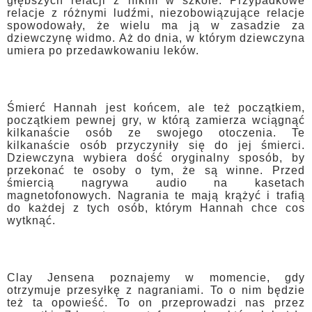
głębszych relacji z nikim w szkole. Przypadkowe
relacje z różnymi ludźmi, niezobowiązujące relacje
spowodowały, że wielu ma ją w zasadzie za
dziewczynę widmo. Aż do dnia, w którym dziewczyna
umiera po przedawkowaniu leków.
Śmierć Hannah jest końcem, ale też początkiem,
początkiem pewnej gry, w którą zamierza wciągnąć
kilkanaście osób ze swojego otoczenia. Te
kilkanaście osób przyczyniły się do jej śmierci.
Dziewczyna wybiera dość oryginalny sposób, by
przekonać te osoby o tym, że są winne. Przed
śmiercią nagrywa audio na kasetach
magnetofonowych. Nagrania te mają krążyć i trafią
do każdej z tych osób, którym Hannah chce cos
wytknąć.
Clay Jensena poznajemy w momencie, gdy
otrzymuje przesyłkę z nagraniami. To o nim będzie
też ta opowieść. To on przeprowadzi nas przez