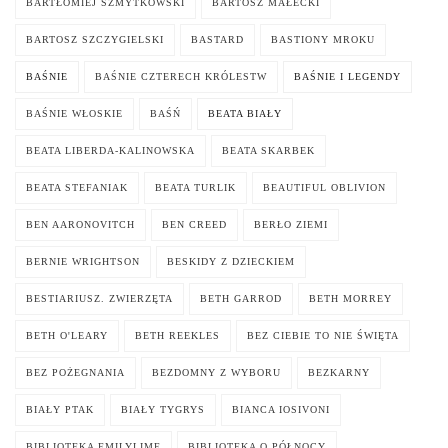
BARTŁOMIEJ SZMYTKOWSKI
BARTOSZ MAŁECKI
BARTOSZ SZCZYGIELSKI
BASTARD
BASTIONY MROKU
BAŚNIE
BAŚNIE CZTERECH KRÓLESTW
BAŚNIE I LEGENDY
BAŚNIE WŁOSKIE
BAŚŃ
BEATA BIAŁY
BEATA LIBERDA-KALINOWSKA
BEATA SKARBEK
BEATA STEFANIAK
BEATA TURLIK
BEAUTIFUL OBLIVION
BEN AARONOVITCH
BEN CREED
BERŁO ZIEMI
BERNIE WRIGHTSON
BESKIDY Z DZIECKIEM
BESTIARIUSZ. ZWIERZĘTA
BETH GARROD
BETH MORREY
BETH O'LEARY
BETH REEKLES
BEZ CIEBIE TO NIE ŚWIĘTA
BEZ POŻEGNANIA
BEZDOMNY Z WYBORU
BEZKARNY
BIAŁY PTAK
BIAŁY TYGRYS
BIANCA IOSIVONI
BIBLIOTEKA EMILYLIME
BIBLIOTEKA O PÓŁNOCY