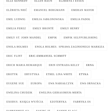
ELLE KENNEDY
ELLEN HAUN
ELŻBIETA I ESSEX
ELŻBIETA NIEĆ
EMANUEL BERGMANN
EMERAN MAYER
EMIL LUDWIG
EMILIA JABŁONOWSKA
EMILIA PADOŁ
EMILIA PEREZ
EMILY BRONTË
EMILY HENRY
EMILY ST. JOHN MANDEL
EMPIK
EMPIK SELFPUBLISHING
ENOLA HOLMES
ENOLA HOLMES. SPRAWA ZAGINIONEGO MARKIZA
ERIC FLINT
ERIC-EMMANUEL SCHMITT
ERICH MARIA REMARQUE
ERIN ENTRADA KELLY
ERNA
EROTYK
ERYSTYKA
ETHEL LINA WHITE
ETYKA
EUGENE SUE
EUROPA
EWA NABIAŁCZYK
EWA ORNACKA
EWELINA CHUDZIK
EWELINA GIERASIMIUK-MERTA
EXODUS. KSIĘGA WYJŚCIA
EZOTERYKA
FABRYKA OS
FAHRENHEIT 451
FAKING IT
FANNIE FLAGG