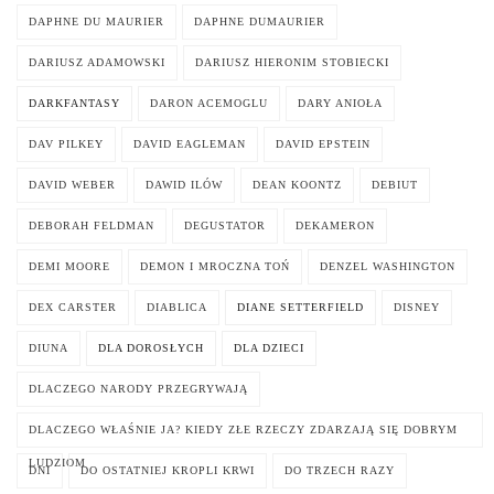
DAPHNE DU MAURIER
DAPHNE DUMAURIER
DARIUSZ ADAMOWSKI
DARIUSZ HIERONIM STOBIECKI
DARKFANTASY
DARON ACEMOGLU
DARY ANIOŁA
DAV PILKEY
DAVID EAGLEMAN
DAVID EPSTEIN
DAVID WEBER
DAWID ILÓW
DEAN KOONTZ
DEBIUT
DEBORAH FELDMAN
DEGUSTATOR
DEKAMERON
DEMI MOORE
DEMON I MROCZNA TOŃ
DENZEL WASHINGTON
DEX CARSTER
DIABLICA
DIANE SETTERFIELD
DISNEY
DIUNA
DLA DOROSŁYCH
DLA DZIECI
DLACZEGO NARODY PRZEGRYWAJĄ
DLACZEGO WŁAŚNIE JA? KIEDY ZŁE RZECZY ZDARZAJĄ SIĘ DOBRYM
LUDZIOM
DNI
DO OSTATNIEJ KROPLI KRWI
DO TRZECH RAZY