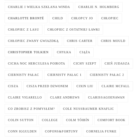
CHARLIE I WIELKA SZKLANA WINDA
CHARLIE N. HOLMBERG
CHARLOTTE BRONTË
CHILD
CHŁOPCY JO
CHŁOPIEC
CHŁOPIEC Z LASU
CHŁOPIEC Z OSTATNIEJ ŁAWKI
CHŁOPIEC ZWANY GWIAZDKĄ
CHRIS CARTER
CHRIS MOULD
CHRISTOPHER TOLKIEN
CHYŁKA
CIĄŻA
CICHA NOC HERCULESA POIROTA
CICHY SZEPT
CIEŃ JUDASZA
CIERNISTY PAŁAC
CIERNISTY PAŁAC 1
CIERNISTY PAŁAC 2
CISZA
CISZA PRZED DZWONEM
CIXIN LIU
CLAIRE MCFALL
CLAIRE VIGARELLO
CLARE ANDREWS
CLARISSAGOENAWAN
CO ZROBISZ Z POMYSŁEM?
COLE NUSSBAUMER KNAFLIC
COLIN SUTTON
COLLEGE
COLM TÓIBÍN
COMFORT BOOK
CONN IGGULDEN
COPONS&FORTUNY
CORNELIA FUNKE