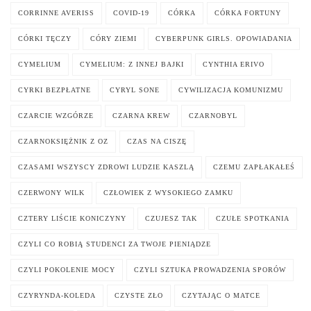
CORRINNE AVERISS
COVID-19
CÓRKA
CÓRKA FORTUNY
CÓRKI TĘCZY
CÓRY ZIEMI
CYBERPUNK GIRLS. OPOWIADANIA
CYMELIUM
CYMELIUM: Z INNEJ BAJKI
CYNTHIA ERIVO
CYRKI BEZPŁATNE
CYRYL SONE
CYWILIZACJA KOMUNIZMU
CZARCIE WZGÓRZE
CZARNA KREW
CZARNOBYL
CZARNOKSIĘŻNIK Z OZ
CZAS NA CISZĘ
CZASAMI WSZYSCY ZDROWI LUDZIE KASZLĄ
CZEMU ZAPŁAKAŁEŚ
CZERWONY WILK
CZŁOWIEK Z WYSOKIEGO ZAMKU
CZTERY LIŚCIE KONICZYNY
CZUJESZ TAK
CZUŁE SPOTKANIA
CZYLI CO ROBIĄ STUDENCI ZA TWOJE PIENIĄDZE
CZYLI POKOLENIE MOCY
CZYLI SZTUKA PROWADZENIA SPORÓW
CZYRYNDA-KOLEDA
CZYSTE ZŁO
CZYTAJĄC O MATCE