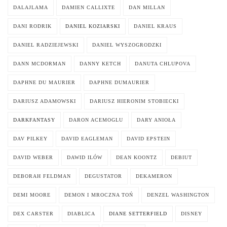
DALAJLAMA
DAMIEN CALLIXTE
DAN MILLAN
DANI RODRIK
DANIEL KOZIARSKI
DANIEL KRAUS
DANIEL RADZIEJEWSKI
DANIEL WYSZOGRODZKI
DANN MCDORMAN
DANNY KETCH
DANUTA CHLUPOVA
DAPHNE DU MAURIER
DAPHNE DUMAURIER
DARIUSZ ADAMOWSKI
DARIUSZ HIERONIM STOBIECKI
DARKFANTASY
DARON ACEMOGLU
DARY ANIOŁA
DAV PILKEY
DAVID EAGLEMAN
DAVID EPSTEIN
DAVID WEBER
DAWID ILÓW
DEAN KOONTZ
DEBIUT
DEBORAH FELDMAN
DEGUSTATOR
DEKAMERON
DEMI MOORE
DEMON I MROCZNA TOŃ
DENZEL WASHINGTON
DEX CARSTER
DIABLICA
DIANE SETTERFIELD
DISNEY