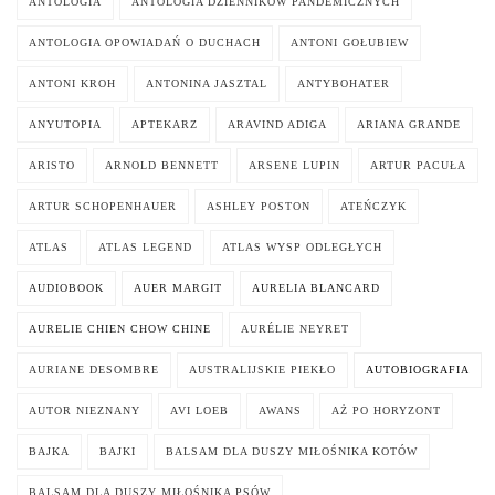
ANTOLOGIA
ANTOLOGIA DZIENNIKÓW PANDEMICZNYCH
ANTOLOGIA OPOWIADAŃ O DUCHACH
ANTONI GOŁUBIEW
ANTONI KROH
ANTONINA JASZTAL
ANTYBOHATER
ANYUTOPIA
APTEKARZ
ARAVIND ADIGA
ARIANA GRANDE
ARISTO
ARNOLD BENNETT
ARSENE LUPIN
ARTUR PACUŁA
ARTUR SCHOPENHAUER
ASHLEY POSTON
ATEŃCZYK
ATLAS
ATLAS LEGEND
ATLAS WYSP ODLEGŁYCH
AUDIOBOOK
AUER MARGIT
AURELIA BLANCARD
AURELIE CHIEN CHOW CHINE
AURÉLIE NEYRET
AURIANE DESOMBRE
AUSTRALIJSKIE PIEKŁO
AUTOBIOGRAFIA
AUTOR NIEZNANY
AVI LOEB
AWANS
AŻ PO HORYZONT
BAJKA
BAJKI
BALSAM DLA DUSZY MIŁOŚNIKA KOTÓW
BALSAM DLA DUSZY MIŁOŚNIKA PSÓW