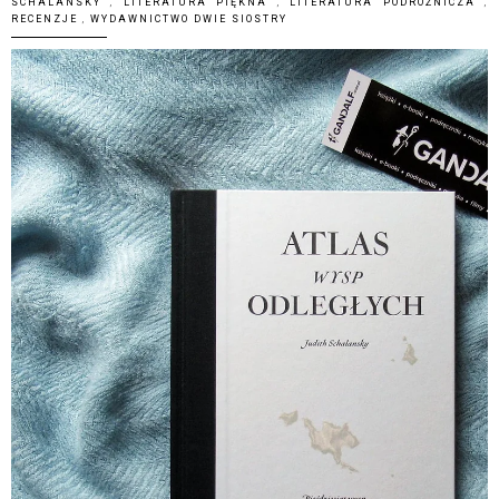
SCHALANSKY
,
LITERATURA PIĘKNA
,
LITERATURA PODRÓŻNICZA
,
RECENZJE
,
WYDAWNICTWO DWIE SIOSTRY