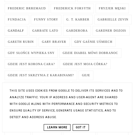
FREDERIC BRREMAUD
FREDERICK FORSYTH
FRYZJER MĘSKI
FUNDACJA
FUNNY STORY
G. T. KARBER
GABRIELLE ZEVIN
GANDALF
GARBATE LATO
GARDEROBA
GARDNER DOZOIS
GARETH RUBIN
GARY BRAVER
GDY GAŚNIE UŚMIECH
GDY SŁOŃCE WYPIEKA SNY
GDZIE DIABEŁ MÓWI DOBRANOC
GDZIE JEST KORONA CARA?
GDZIE JEST MOJA CÓRKA?
GDZIE JEST SKRZYNIA Z KARABINAMI?
GEJE
GENERAŁ I PANNA
GEOGRAFIA
GEOPOLITYKA
THIS SITE USES COOKIES FROM GOOGLE TO DELIVER ITS SERVICES AND TO
ANALYZE TRAFFIC. YOUR IP ADDRESS AND USER-AGENT ARE SHARED
GEORGE A. ROMERO
GEORGE I BŁĘKITNY KSIĘŻYC
WITH GOOGLE ALONG WITH PERFORMANCE AND SECURITY METRICS TO
GEORGE ORWELL
GEORGE R.R. MARTIN
GEORGETTE HEYER
ENSURE QUALITY OF SERVICE, GENERATE USAGE STATISTICS, AND TO
DETECT AND ADDRESS ABUSE.
GHOST RIDER
GILOTYNA MARZEŃ
GIOVANNI BOCCACCIO
LEARN MORE
GOT IT
GLADIATOR
GLADIATOR 2
GLOBALIZACJA
GŁODNA GÓRA