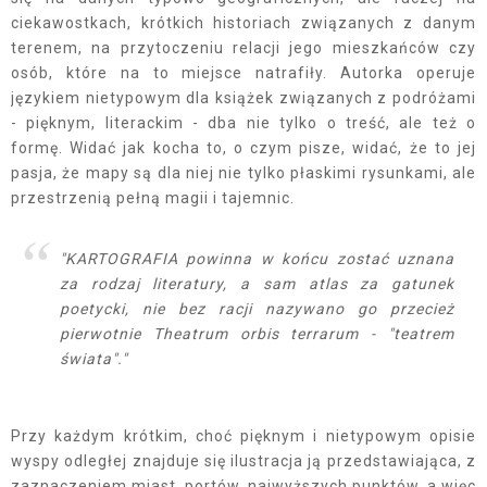
ciekawostkach, krótkich historiach związanych z danym
terenem, na przytoczeniu relacji jego mieszkańców czy
osób, które na to miejsce natrafiły. Autorka operuje
językiem nietypowym dla książek związanych z podróżami
- pięknym, literackim - dba nie tylko o treść, ale też o
formę. Widać jak kocha to, o czym pisze, widać, że to jej
pasja, że mapy są dla niej nie tylko płaskimi rysunkami, ale
przestrzenią pełną magii i tajemnic.
"KARTOGRAFIA powinna w końcu zostać uznana
za rodzaj literatury, a sam atlas za gatunek
poetycki, nie bez racji nazywano go przecież
pierwotnie
Theatrum orbis terrarum
- "teatrem
świata"."
Przy każdym krótkim, choć pięknym i nietypowym opisie
wyspy odległej znajduje się ilustracja ją przedstawiająca, z
zaznaczeniem miast, portów, najwyższych punktów, a więc