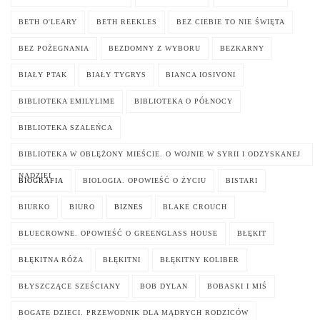
BETH O'LEARY
BETH REEKLES
BEZ CIEBIE TO NIE ŚWIĘTA
BEZ POŻEGNANIA
BEZDOMNY Z WYBORU
BEZKARNY
BIAŁY PTAK
BIAŁY TYGRYS
BIANCA IOSIVONI
BIBLIOTEKA EMILYLIME
BIBLIOTEKA O PÓŁNOCY
BIBLIOTEKA SZALEŃCA
BIBLIOTEKA W OBLĘŻONY MIEŚCIE. O WOJNIE W SYRII I ODZYSKANEJ
NADZIEI
BIOGRAFIA
BIOLOGIA. OPOWIEŚĆ O ŻYCIU
BISTARI
BIURKO
BIURO
BIZNES
BLAKE CROUCH
BLUECROWNE. OPOWIEŚĆ O GREENGLASS HOUSE
BŁĘKIT
BŁĘKITNA RÓŻA
BŁĘKITNI
BŁĘKITNY KOLIBER
BŁYSZCZĄCE SZEŚCIANY
BOB DYLAN
BOBASKI I MIŚ
BOGATE DZIECI. PRZEWODNIK DLA MĄDRYCH RODZICÓW