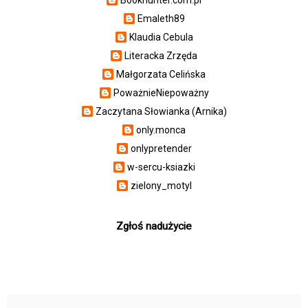
Emaleth89
Klaudia Cebula
Literacka Zrzęda
Małgorzata Celińska
PoważnieNiepoważny
Zaczytana Słowianka (Arnika)
only.monca
onlypretender
w-sercu-ksiazki
zielony_motyl
Zgłoś nadużycie