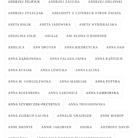
ANDRZEJ PILIPIUK
ANDRZEJ ZAUCHA
ANDRZEJ ZIELIŃSKI
ANDRZEJ ZYSZCZAK
ANEGDOTY Z CZTERECH STRON ŚWIATA
ANETA HALIK
ANETA JADOWSKA
ANETA WYBIERALSKA
ANGELINA JOLIE
ANGLIA
ANI SŁOWA O RODZINIE
ANIELICA
ANN DRUYAN
ANNA BIEDRZYCKA
ANNA DAN
ANNA DĄBROWSKA
ANNA FALANA-JAFRA
ANNA KAŃTOCH
ANNA KUSIAK
ANNA LEWICKA
ANNA ŁACINA
ANNA M. GORGOLEWSKA
ANNA MADEJAK
ANNA POTYRA
ANNA ROZENBERG
ANNA SAKOWICZ
ANNA SAMBORSKA
ANNA SZYMECZEK-PRZYBYŁO
ANNA TROJANOWSKA
ANNA ZGIERUN ŁACINA
ANNALIE GRAINGER
ANNE BISHOP
ANNE BRONTE
ANNIE JAKOBSEN
ANORA
ANTHONY DAVID