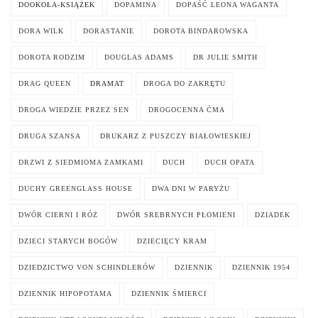
DOOKOŁA-KSIĄŻEK
DOPAMINA
DOPAŚĆ LEONA WAGANTA
DORA WILK
DORASTANIE
DOROTA BINDAROWSKA
DOROTA RODZIM
DOUGLAS ADAMS
DR JULIE SMITH
DRAG QUEEN
DRAMAT
DROGA DO ZAKRĘTU
DROGA WIEDZIE PRZEZ SEN
DROGOCENNA ĆMA
DRUGA SZANSA
DRUKARZ Z PUSZCZY BIAŁOWIESKIEJ
DRZWI Z SIEDMIOMA ZAMKAMI
DUCH
DUCH OPATA
DUCHY GREENGLASS HOUSE
DWA DNI W PARYŻU
DWÓR CIERNI I RÓŻ
DWÓR SREBRNYCH PŁOMIENI
DZIADEK
DZIECI STARYCH BOGÓW
DZIECIĘCY KRAM
DZIEDZICTWO VON SCHINDLERÓW
DZIENNIK
DZIENNIK 1954
DZIENNIK HIPOPOTAMA
DZIENNIK ŚMIERCI