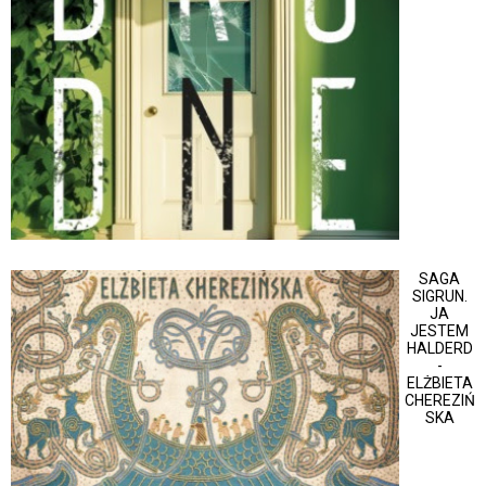
SAGA
SIGRUN.
JA
JESTEM
HALDERD
-
ELŻBIETA
CHEREZIŃ
SKA