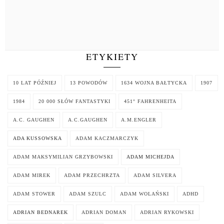
ETYKIETY
10 LAT PÓŹNIEJ
13 POWODÓW
1634 WOJNA BAŁTYCKA
1907
1984
20 000 SŁÓW FANTASTYKI
451° FAHRENHEITA
A.C. GAUGHEN
A.C.GAUGHEN
A.M.ENGLER
ADA KUSSOWSKA
ADAM KACZMARCZYK
ADAM MAKSYMILIAN GRZYBOWSKI
ADAM MICHEJDA
ADAM MIREK
ADAM PRZECHRZTA
ADAM SILVERA
ADAM STOWER
ADAM SZULC
ADAM WOLAŃSKI
ADHD
ADRIAN BEDNAREK
ADRIAN DOMAN
ADRIAN RYKOWSKI