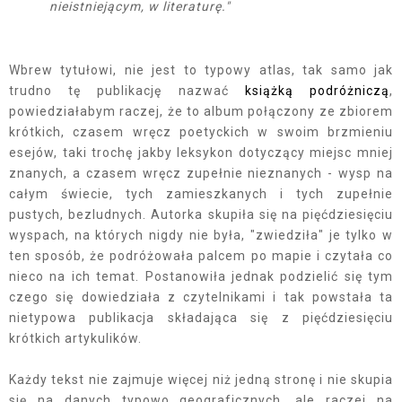
nieistniejącym, w literaturę."
Wbrew tytułowi, nie jest to typowy atlas, tak samo jak
trudno tę publikację nazwać
książką podróżniczą
,
powiedziałabym raczej, że to album połączony ze zbiorem
krótkich, czasem wręcz poetyckich w swoim brzmieniu
esejów, taki trochę jakby leksykon dotyczący miejsc mniej
znanych, a czasem wręcz zupełnie nieznanych - wysp na
całym świecie, tych zamieszkanych i tych zupełnie
pustych, bezludnych. Autorka skupiła się na pięćdziesięciu
wyspach, na których nigdy nie była, "zwiedziła" je tylko w
ten sposób, że podróżowała palcem po mapie i czytała co
nieco na ich temat. Postanowiła jednak podzielić się tym
czego się dowiedziała z czytelnikami i tak powstała ta
nietypowa publikacja składająca się z pięćdziesięciu
krótkich artykulików.
Każdy tekst nie zajmuje więcej niż jedną stronę i nie skupia
się na danych typowo geograficznych, ale raczej na