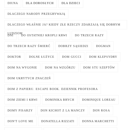
DIUNA
DLA DOROSŁYCH
DLA DZIECI
DLACZEGO NARODY PRZEGRYWAJĄ
DLACZEGO WŁAŚNIE JA? KIEDY ZŁE RZECZY ZDARZAJĄ SIĘ DOBRYM
LUDZIOM
DNI
DO OSTATNIEJ KROPLI KRWI
DO TRZECH RAZY
DO TRZECH RAZY ŚMIERĆ
DOBRZY SĄSIEDZI
DOGMAN
DOKTOR
DOLNE ŁUŻYCE
DOM GUCCI
DOM KLEPSYDRY
DOM NA WYGONIE
DOM NA WZGÓRZU
DOM STU SZEPTÓW
DOM UKRYTYCH ZNACZEŃ
DOM Z PAPIERU. ESCAPE BOOK. DZIENNIK PROFESORA
DOM ZIEMI I KRWI
DOMINIKA BRYCH
DOMINIQUE LOREAU
DOMY PISARZY
DON KICHOT Z LA MANCZY
DON ROSA
DON'T LOVE ME
DONATELLA RIZZATI
DONNA MARCHETTI