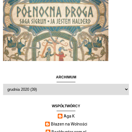
ARCHIWUM
WSPÓŁTWÓRCY
Aga K
Błazen na Wolności
Bookhunter.com.pl