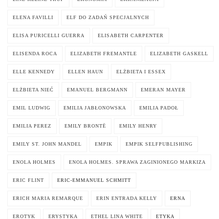
ELENA FAVILLI
ELF DO ZADAŃ SPECJALNYCH
ELISA PURICELLI GUERRA
ELISABETH CARPENTER
ELISENDA ROCA
ELIZABETH FREMANTLE
ELIZABETH GASKELL
ELLE KENNEDY
ELLEN HAUN
ELŻBIETA I ESSEX
ELŻBIETA NIEĆ
EMANUEL BERGMANN
EMERAN MAYER
EMIL LUDWIG
EMILIA JABŁONOWSKA
EMILIA PADOŁ
EMILIA PEREZ
EMILY BRONTË
EMILY HENRY
EMILY ST. JOHN MANDEL
EMPIK
EMPIK SELFPUBLISHING
ENOLA HOLMES
ENOLA HOLMES. SPRAWA ZAGINIONEGO MARKIZA
ERIC FLINT
ERIC-EMMANUEL SCHMITT
ERICH MARIA REMARQUE
ERIN ENTRADA KELLY
ERNA
EROTYK
ERYSTYKA
ETHEL LINA WHITE
ETYKA