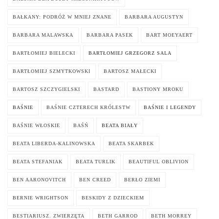
BAŁKANY: PODRÓŻ W MNIEJ ZNANE
BARBARA AUGUSTYN
BARBARA MALAWSKA
BARBARA PASEK
BART MOEYAERT
BARTŁOMIEJ BIELECKI
BARTŁOMIEJ GRZEGORZ SALA
BARTŁOMIEJ SZMYTKOWSKI
BARTOSZ MAŁECKI
BARTOSZ SZCZYGIELSKI
BASTARD
BASTIONY MROKU
BAŚNIE
BAŚNIE CZTERECH KRÓLESTW
BAŚNIE I LEGENDY
BAŚNIE WŁOSKIE
BAŚŃ
BEATA BIAŁY
BEATA LIBERDA-KALINOWSKA
BEATA SKARBEK
BEATA STEFANIAK
BEATA TURLIK
BEAUTIFUL OBLIVION
BEN AARONOVITCH
BEN CREED
BERŁO ZIEMI
BERNIE WRIGHTSON
BESKIDY Z DZIECKIEM
BESTIARIUSZ. ZWIERZĘTA
BETH GARROD
BETH MORREY