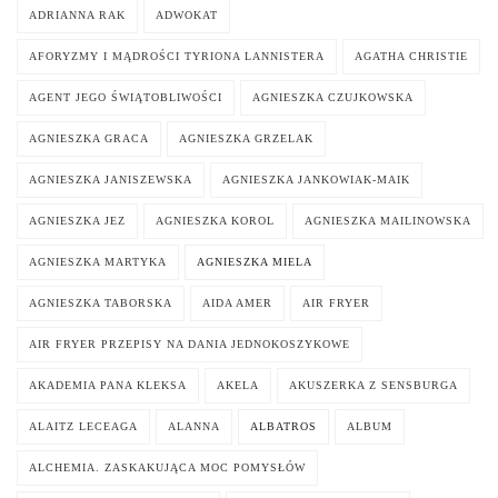
ADRIANNA RAK
ADWOKAT
AFORYZMY I MĄDROŚCI TYRIONA LANNISTERA
AGATHA CHRISTIE
AGENT JEGO ŚWIĄTOBLIWOŚCI
AGNIESZKA CZUJKOWSKA
AGNIESZKA GRACA
AGNIESZKA GRZELAK
AGNIESZKA JANISZEWSKA
AGNIESZKA JANKOWIAK-MAIK
AGNIESZKA JEZ
AGNIESZKA KOROL
AGNIESZKA MAILINOWSKA
AGNIESZKA MARTYKA
AGNIESZKA MIELA
AGNIESZKA TABORSKA
AIDA AMER
AIR FRYER
AIR FRYER PRZEPISY NA DANIA JEDNOKOSZYKOWE
AKADEMIA PANA KLEKSA
AKELA
AKUSZERKA Z SENSBURGA
ALAITZ LECEAGA
ALANNA
ALBATROS
ALBUM
ALCHEMIA. ZASKAKUJĄCA MOC POMYSŁÓW