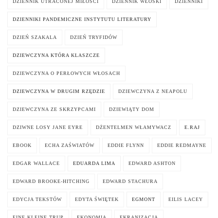
DZIENNIK UTRACONEJ MIŁOŚCI
DZIENNIK WŁOSKI
DZIENNIKI
DZIENNIKI PANDEMICZNE INSTYTUTU LITERATURY
DZIEŃ SZAKALA
DZIEŃ TRYFIDÓW
DZIEWCZYNA KTÓRA KLASZCZE
DZIEWCZYNA O PERŁOWYCH WŁOSACH
DZIEWCZYNA W DRUGIM RZĘDZIE
DZIEWCZYNA Z NEAPOLU
DZIEWCZYNA ZE SKRZYPCAMI
DZIEWIĄTY DOM
DZIWNE LOSY JANE EYRE
DŻENTELMEN WŁAMYWACZ
E.RAJ
EBOOK
ECHA ZAŚWIATÓW
EDDIE FLYNN
EDDIE REDMAYNE
EDGAR WALLACE
EDUARDA LIMA
EDWARD ASHTON
EDWARD BROOKE-HITCHING
EDWARD STACHURA
EDYCJA TEKSTÓW
EDYTA ŚWIĘTEK
EGMONT
EILIS LACEY
EINE KLEINE TRUP
EKONOMIA
EKRANIZACJA