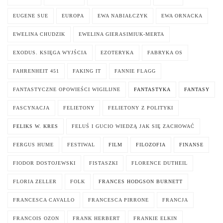
EUGENE SUE
EUROPA
EWA NABIAŁCZYK
EWA ORNACKA
EWELINA CHUDZIK
EWELINA GIERASIMIUK-MERTA
EXODUS. KSIĘGA WYJŚCIA
EZOTERYKA
FABRYKA OS
FAHRENHEIT 451
FAKING IT
FANNIE FLAGG
FANTASTYCZNE OPOWIEŚCI WIGILIJNE
FANTASTYKA
FANTASY
FASCYNACJA
FELIETONY
FELIETONY Z POLITYKI
FELIKS W. KRES
FELUŚ I GUCIO WIEDZĄ JAK SIĘ ZACHOWAĆ
FERGUS HUME
FESTIWAL
FILM
FILOZOFIA
FINANSE
FIODOR DOSTOJEWSKI
FISTASZKI
FLORENCE DUTHEIL
FLORIA ZELLER
FOLK
FRANCES HODGSON BURNETT
FRANCESCA CAVALLO
FRANCESCA PIRRONE
FRANCJA
FRANCOIS OZON
FRANK HERBERT
FRANKIE ELKIN