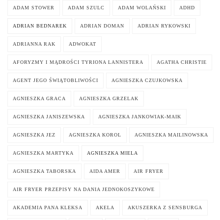
ADAM STOWER
ADAM SZULC
ADAM WOLAŃSKI
ADHD
ADRIAN BEDNAREK
ADRIAN DOMAN
ADRIAN RYKOWSKI
ADRIANNA RAK
ADWOKAT
AFORYZMY I MĄDROŚCI TYRIONA LANNISTERA
AGATHA CHRISTIE
AGENT JEGO ŚWIĄTOBLIWOŚCI
AGNIESZKA CZUJKOWSKA
AGNIESZKA GRACA
AGNIESZKA GRZELAK
AGNIESZKA JANISZEWSKA
AGNIESZKA JANKOWIAK-MAIK
AGNIESZKA JEZ
AGNIESZKA KOROL
AGNIESZKA MAILINOWSKA
AGNIESZKA MARTYKA
AGNIESZKA MIELA
AGNIESZKA TABORSKA
AIDA AMER
AIR FRYER
AIR FRYER PRZEPISY NA DANIA JEDNOKOSZYKOWE
AKADEMIA PANA KLEKSA
AKELA
AKUSZERKA Z SENSBURGA