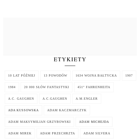
ETYKIETY
10 LAT PÓŹNIEJ
13 POWODÓW
1634 WOJNA BAŁTYCKA
1907
1984
20 000 SŁÓW FANTASTYKI
451° FAHRENHEITA
A.C. GAUGHEN
A.C.GAUGHEN
A.M.ENGLER
ADA KUSSOWSKA
ADAM KACZMARCZYK
ADAM MAKSYMILIAN GRZYBOWSKI
ADAM MICHEJDA
ADAM MIREK
ADAM PRZECHRZTA
ADAM SILVERA