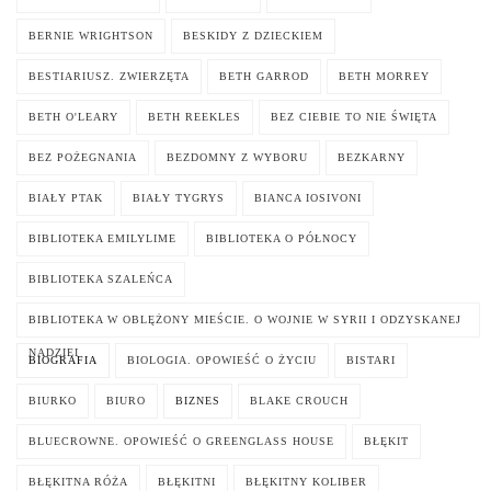
BERNIE WRIGHTSON
BESKIDY Z DZIECKIEM
BESTIARIUSZ. ZWIERZĘTA
BETH GARROD
BETH MORREY
BETH O'LEARY
BETH REEKLES
BEZ CIEBIE TO NIE ŚWIĘTA
BEZ POŻEGNANIA
BEZDOMNY Z WYBORU
BEZKARNY
BIAŁY PTAK
BIAŁY TYGRYS
BIANCA IOSIVONI
BIBLIOTEKA EMILYLIME
BIBLIOTEKA O PÓŁNOCY
BIBLIOTEKA SZALEŃCA
BIBLIOTEKA W OBLĘŻONY MIEŚCIE. O WOJNIE W SYRII I ODZYSKANEJ
NADZIEI
BIOGRAFIA
BIOLOGIA. OPOWIEŚĆ O ŻYCIU
BISTARI
BIURKO
BIURO
BIZNES
BLAKE CROUCH
BLUECROWNE. OPOWIEŚĆ O GREENGLASS HOUSE
BŁĘKIT
BŁĘKITNA RÓŻA
BŁĘKITNI
BŁĘKITNY KOLIBER