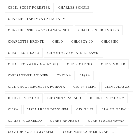
CECIL SCOTT FORESTER
CHARLES SCHULZ
CHARLIE I FABRYKA CZEKOLADY
CHARLIE I WIELKA SZKLANA WINDA
CHARLIE N. HOLMBERG
CHARLOTTE BRONTË
CHILD
CHŁOPCY JO
CHŁOPIEC
CHŁOPIEC Z LASU
CHŁOPIEC Z OSTATNIEJ ŁAWKI
CHŁOPIEC ZWANY GWIAZDKĄ
CHRIS CARTER
CHRIS MOULD
CHRISTOPHER TOLKIEN
CHYŁKA
CIĄŻA
CICHA NOC HERCULESA POIROTA
CICHY SZEPT
CIEŃ JUDASZA
CIERNISTY PAŁAC
CIERNISTY PAŁAC 1
CIERNISTY PAŁAC 2
CISZA
CISZA PRZED DZWONEM
CIXIN LIU
CLAIRE MCFALL
CLAIRE VIGARELLO
CLARE ANDREWS
CLARISSAGOENAWAN
CO ZROBISZ Z POMYSŁEM?
COLE NUSSBAUMER KNAFLIC