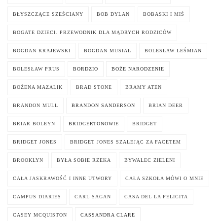
BŁYSZCZĄCE SZEŚCIANY
BOB DYLAN
BOBASKI I MIŚ
BOGATE DZIECI. PRZEWODNIK DLA MĄDRYCH RODZICÓW
BOGDAN KRAJEWSKI
BOGDAN MUSIAŁ
BOLESŁAW LEŚMIAN
BOLESŁAW PRUS
BORDZIO
BOŻE NARODZENIE
BOŻENA MAZALIK
BRAD STONE
BRAMY ATEN
BRANDON MULL
BRANDON SANDERSON
BRIAN DEER
BRIAR BOLEYN
BRIDGERTONOWIE
BRIDGET
BRIDGET JONES
BRIDGET JONES SZALEJĄC ZA FACETEM
BROOKLYN
BYŁA SOBIE RZEKA
BYWALEC ZIELENI
CAŁA JASKRAWOŚĆ I INNE UTWORY
CAŁA SZKOŁA MÓWI O MNIE
CAMPUS DIARIES
CARL SAGAN
CASA DEL LA FELICITA
CASEY MCQUISTON
CASSANDRA CLARE