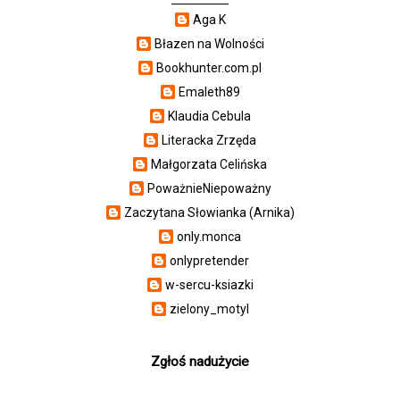
Aga K
Błazen na Wolności
Bookhunter.com.pl
Emaleth89
Klaudia Cebula
Literacka Zrzęda
Małgorzata Celińska
PoważnieNiepoważny
Zaczytana Słowianka (Arnika)
only.monca
onlypretender
w-sercu-ksiazki
zielony_motyl
Zgłoś nadużycie