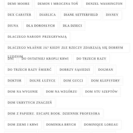
DEMI MOORE
DEMON I MROCZNA TOŃ
DENZEL WASHINGTON
DEX CARSTER
DIABLICA
DIANE SETTERFIELD
DISNEY
DIUNA
DLA DOROSŁYCH
DLA DZIECI
DLACZEGO NARODY PRZEGRYWAJĄ
DLACZEGO WŁAŚNIE JA? KIEDY ZŁE RZECZY ZDARZAJĄ SIĘ DOBRYM
LUDZIOM
DNI
DO OSTATNIEJ KROPLI KRWI
DO TRZECH RAZY
DO TRZECH RAZY ŚMIERĆ
DOBRZY SĄSIEDZI
DOGMAN
DOKTOR
DOLNE ŁUŻYCE
DOM GUCCI
DOM KLEPSYDRY
DOM NA WYGONIE
DOM NA WZGÓRZU
DOM STU SZEPTÓW
DOM UKRYTYCH ZNACZEŃ
DOM Z PAPIERU. ESCAPE BOOK. DZIENNIK PROFESORA
DOM ZIEMI I KRWI
DOMINIKA BRYCH
DOMINIQUE LOREAU