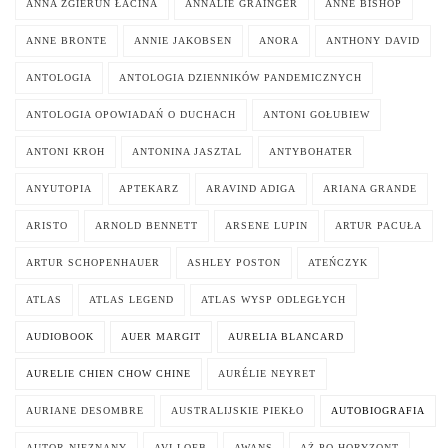
ANNA ZGIERUN ŁACINA
ANNALIE GRAINGER
ANNE BISHOP
ANNE BRONTE
ANNIE JAKOBSEN
ANORA
ANTHONY DAVID
ANTOLOGIA
ANTOLOGIA DZIENNIKÓW PANDEMICZNYCH
ANTOLOGIA OPOWIADAŃ O DUCHACH
ANTONI GOŁUBIEW
ANTONI KROH
ANTONINA JASZTAL
ANTYBOHATER
ANYUTOPIA
APTEKARZ
ARAVIND ADIGA
ARIANA GRANDE
ARISTO
ARNOLD BENNETT
ARSENE LUPIN
ARTUR PACUŁA
ARTUR SCHOPENHAUER
ASHLEY POSTON
ATEŃCZYK
ATLAS
ATLAS LEGEND
ATLAS WYSP ODLEGŁYCH
AUDIOBOOK
AUER MARGIT
AURELIA BLANCARD
AURELIE CHIEN CHOW CHINE
AURÉLIE NEYRET
AURIANE DESOMBRE
AUSTRALIJSKIE PIEKŁO
AUTOBIOGRAFIA
AUTOR NIEZNANY
AVI LOEB
AWANS
AŻ PO HORYZONT