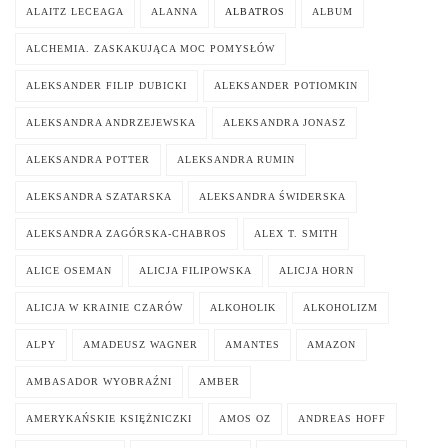
ALAITZ LECEAGA
ALANNA
ALBATROS
ALBUM
ALCHEMIA. ZASKAKUJĄCA MOC POMYSŁÓW
ALEKSANDER FILIP DUBICKI
ALEKSANDER POTIOMKIN
ALEKSANDRA ANDRZEJEWSKA
ALEKSANDRA JONASZ
ALEKSANDRA POTTER
ALEKSANDRA RUMIN
ALEKSANDRA SZATARSKA
ALEKSANDRA ŚWIDERSKA
ALEKSANDRA ZAGÓRSKA-CHABROS
ALEX T. SMITH
ALICE OSEMAN
ALICJA FILIPOWSKA
ALICJA HORN
ALICJA W KRAINIE CZARÓW
ALKOHOLIK
ALKOHOLIZM
ALPY
AMADEUSZ WAGNER
AMANTES
AMAZON
AMBASADOR WYOBRAŹNI
AMBER
AMERYKAŃSKIE KSIĘŻNICZKI
AMOS OZ
ANDREAS HOFF