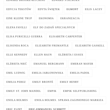
EDWARD BROOKE-HITCHING
EDWARD STACHURA
EDYCJA TEKSTÓW
EDYTA ŚWIĘTEK
EGMONT
EILIS LACEY
EINE KLEINE TRUP
EKONOMIA
EKRANIZACJA
ELENA FAVILLI
ELF DO ZADAŃ SPECJALNYCH
ELISA PURICELLI GUERRA
ELISABETH CARPENTER
ELISENDA ROCA
ELIZABETH FREMANTLE
ELIZABETH GASKELL
ELLE KENNEDY
ELLEN HAUN
ELŻBIETA I ESSEX
ELŻBIETA NIEĆ
EMANUEL BERGMANN
EMERAN MAYER
EMIL LUDWIG
EMILIA JABŁONOWSKA
EMILIA PADOŁ
EMILIA PEREZ
EMILY BRONTË
EMILY HENRY
EMILY ST. JOHN MANDEL
EMPIK
EMPIK SELFPUBLISHING
ENOLA HOLMES
ENOLA HOLMES. SPRAWA ZAGINIONEGO MARKIZA
ERIC FLINT
ERIC-EMMANUEL SCHMITT