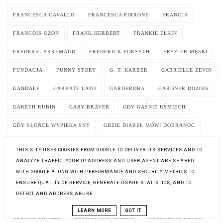
FRANCESCA CAVALLO
FRANCESCA PIRRONE
FRANCJA
FRANCOIS OZON
FRANK HERBERT
FRANKIE ELKIN
FREDERIC BRREMAUD
FREDERICK FORSYTH
FRYZJER MĘSKI
FUNDACJA
FUNNY STORY
G. T. KARBER
GABRIELLE ZEVIN
GANDALF
GARBATE LATO
GARDEROBA
GARDNER DOZOIS
GARETH RUBIN
GARY BRAVER
GDY GAŚNIE UŚMIECH
GDY SŁOŃCE WYPIEKA SNY
GDZIE DIABEŁ MÓWI DOBRANOC
GDZIE JEST KORONA CARA?
GDZIE JEST MOJA CÓRKA?
THIS SITE USES COOKIES FROM GOOGLE TO DELIVER ITS SERVICES AND TO
ANALYZE TRAFFIC. YOUR IP ADDRESS AND USER-AGENT ARE SHARED
GDZIE JEST SKRZYNIA Z KARABINAMI?
GEJE
WITH GOOGLE ALONG WITH PERFORMANCE AND SECURITY METRICS TO
GENERAŁ I PANNA
GEOGRAFIA
GEOPOLITYKA
ENSURE QUALITY OF SERVICE, GENERATE USAGE STATISTICS, AND TO
DETECT AND ADDRESS ABUSE.
GEORGE A. ROMERO
GEORGE I BŁĘKITNY KSIĘŻYC
LEARN MORE
GOT IT
GEORGE ORWELL
GEORGE R.R. MARTIN
GEORGETTE HEYER