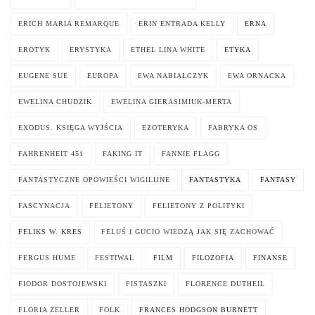
ERICH MARIA REMARQUE
ERIN ENTRADA KELLY
ERNA
EROTYK
ERYSTYKA
ETHEL LINA WHITE
ETYKA
EUGENE SUE
EUROPA
EWA NABIAŁCZYK
EWA ORNACKA
EWELINA CHUDZIK
EWELINA GIERASIMIUK-MERTA
EXODUS. KSIĘGA WYJŚCIA
EZOTERYKA
FABRYKA OS
FAHRENHEIT 451
FAKING IT
FANNIE FLAGG
FANTASTYCZNE OPOWIEŚCI WIGILIJNE
FANTASTYKA
FANTASY
FASCYNACJA
FELIETONY
FELIETONY Z POLITYKI
FELIKS W. KRES
FELUŚ I GUCIO WIEDZĄ JAK SIĘ ZACHOWAĆ
FERGUS HUME
FESTIWAL
FILM
FILOZOFIA
FINANSE
FIODOR DOSTOJEWSKI
FISTASZKI
FLORENCE DUTHEIL
FLORIA ZELLER
FOLK
FRANCES HODGSON BURNETT