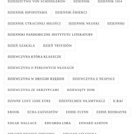
DZIEDZICTWO VON SCHINDLERÓW
DZIENNIK
DZIENNIK 1954
DZIENNIK HIPOPOTAMA
DZIENNIK ŚMIERCI
DZIENNIK UTRACONEJ MIŁOŚCI
DZIENNIK WŁOSKI
DZIENNIKI
DZIENNIKI PANDEMICZNE INSTYTUTU LITERATURY
DZIEŃ SZAKALA
DZIEŃ TRYFIDÓW
DZIEWCZYNA KTÓRA KLASZCZE
DZIEWCZYNA O PERŁOWYCH WŁOSACH
DZIEWCZYNA W DRUGIM RZĘDZIE
DZIEWCZYNA Z NEAPOLU
DZIEWCZYNA ZE SKRZYPCAMI
DZIEWIĄTY DOM
DZIWNE LOSY JANE EYRE
DŻENTELMEN WŁAMYWACZ
E.RAJ
EBOOK
ECHA ZAŚWIATÓW
EDDIE FLYNN
EDDIE REDMAYNE
EDGAR WALLACE
EDUARDA LIMA
EDWARD ASHTON