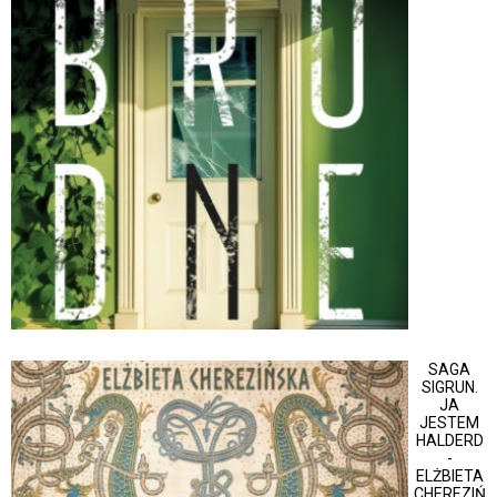
SAGA
SIGRUN.
JA
JESTEM
HALDERD
-
ELŻBIETA
CHEREZIŃ