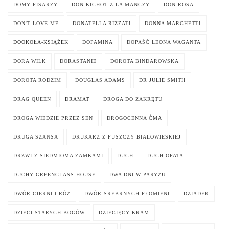
DOMY PISARZY
DON KICHOT Z LA MANCZY
DON ROSA
DON'T LOVE ME
DONATELLA RIZZATI
DONNA MARCHETTI
DOOKOŁA-KSIĄŻEK
DOPAMINA
DOPAŚĆ LEONA WAGANTA
DORA WILK
DORASTANIE
DOROTA BINDAROWSKA
DOROTA RODZIM
DOUGLAS ADAMS
DR JULIE SMITH
DRAG QUEEN
DRAMAT
DROGA DO ZAKRĘTU
DROGA WIEDZIE PRZEZ SEN
DROGOCENNA ĆMA
DRUGA SZANSA
DRUKARZ Z PUSZCZY BIAŁOWIESKIEJ
DRZWI Z SIEDMIOMA ZAMKAMI
DUCH
DUCH OPATA
DUCHY GREENGLASS HOUSE
DWA DNI W PARYŻU
DWÓR CIERNI I RÓŻ
DWÓR SREBRNYCH PŁOMIENI
DZIADEK
DZIECI STARYCH BOGÓW
DZIECIĘCY KRAM