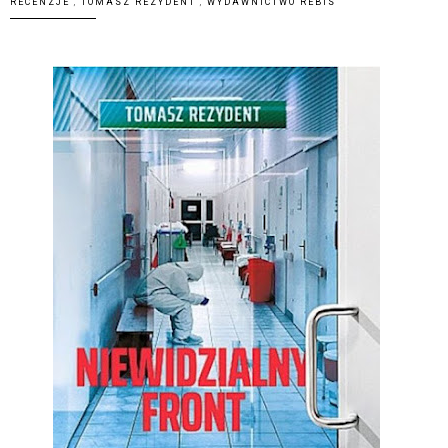
RECENZJE
,
TOMASZ REZYDENT
,
WYDAWNICTWO REBIS