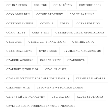
COLIN SUTTON
COLLEGE
COLM TÓIBÍN
COMFORT BOOK
CONN IGGULDEN
COPONS&FORTUNY
CORNELIA FUNKE
CORRINNE AVERISS
COVID-19
CÓRKA
CÓRKA FORTUNY
CÓRKI TĘCZY
CÓRY ZIEMI
CYBERPUNK GIRLS. OPOWIADANIA
CYMELIUM
CYMELIUM: Z INNEJ BAJKI
CYNTHIA ERIVO
CYRKI BEZPŁATNE
CYRYL SONE
CYWILIZACJA KOMUNIZMU
CZARCIE WZGÓRZE
CZARNA KREW
CZARNOBYL
CZARNOKSIĘŻNIK Z OZ
CZAS NA CISZĘ
CZASAMI WSZYSCY ZDROWI LUDZIE KASZLĄ
CZEMU ZAPŁAKAŁEŚ
CZERWONY WILK
CZŁOWIEK Z WYSOKIEGO ZAMKU
CZTERY LIŚCIE KONICZYNY
CZUJESZ TAK
CZUŁE SPOTKANIA
CZYLI CO ROBIĄ STUDENCI ZA TWOJE PIENIĄDZE