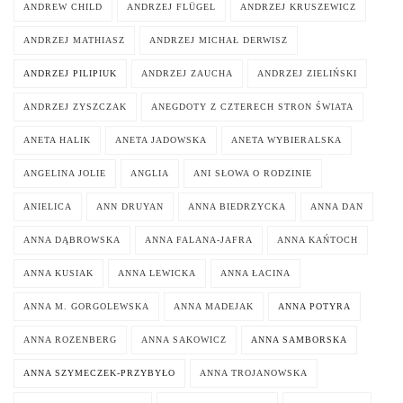
ANDREW CHILD
ANDRZEJ FLÜGEL
ANDRZEJ KRUSZEWICZ
ANDRZEJ MATHIASZ
ANDRZEJ MICHAŁ DERWISZ
ANDRZEJ PILIPIUK
ANDRZEJ ZAUCHA
ANDRZEJ ZIELIŃSKI
ANDRZEJ ZYSZCZAK
ANEGDOTY Z CZTERECH STRON ŚWIATA
ANETA HALIK
ANETA JADOWSKA
ANETA WYBIERALSKA
ANGELINA JOLIE
ANGLIA
ANI SŁOWA O RODZINIE
ANIELICA
ANN DRUYAN
ANNA BIEDRZYCKA
ANNA DAN
ANNA DĄBROWSKA
ANNA FALANA-JAFRA
ANNA KAŃTOCH
ANNA KUSIAK
ANNA LEWICKA
ANNA ŁACINA
ANNA M. GORGOLEWSKA
ANNA MADEJAK
ANNA POTYRA
ANNA ROZENBERG
ANNA SAKOWICZ
ANNA SAMBORSKA
ANNA SZYMECZEK-PRZYBYŁO
ANNA TROJANOWSKA