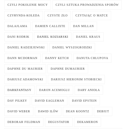
CZYLI POKOLENIE MOCY
CZYLI SZTUKA PROWADZENIA SPORÓW
CZYRYNDA-KOLEDA
CZYSTE ZŁO
CZYTAJĄC O MATCE
DALAJLAMA
DAMIEN CALLIXTE
DAN MILLAN
DANI RODRIK
DANIEL KOZIARSKI
DANIEL KRAUS
DANIEL RADZIEJEWSKI
DANIEL WYSZOGRODZKI
DANN MCDORMAN
DANNY KETCH
DANUTA CHLUPOVA
DAPHNE DU MAURIER
DAPHNE DUMAURIER
DARIUSZ ADAMOWSKI
DARIUSZ HIERONIM STOBIECKI
DARKFANTASY
DARON ACEMOGLU
DARY ANIOŁA
DAV PILKEY
DAVID EAGLEMAN
DAVID EPSTEIN
DAVID WEBER
DAWID ILÓW
DEAN KOONTZ
DEBIUT
DEBORAH FELDMAN
DEGUSTATOR
DEKAMERON