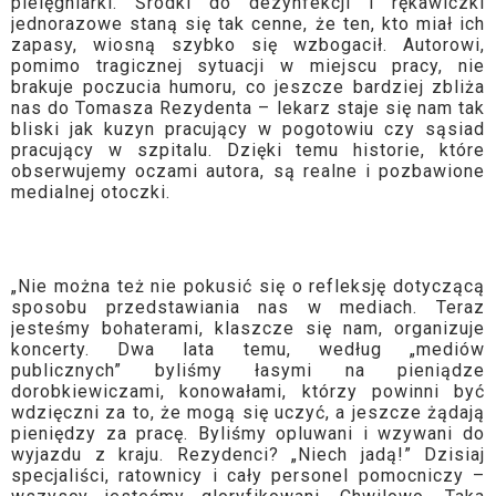
pielęgniarki. Środki do dezynfekcji i rękawiczki
jednorazowe staną się tak cenne, że ten, kto miał ich
zapasy, wiosną szybko się wzbogacił. Autorowi,
pomimo tragicznej sytuacji w miejscu pracy, nie
brakuje poczucia humoru, co jeszcze bardziej zbliża
nas do Tomasza Rezydenta – lekarz staje się nam tak
bliski jak kuzyn pracujący w pogotowiu czy sąsiad
pracujący w szpitalu. Dzięki temu historie, które
obserwujemy oczami autora, są realne i pozbawione
medialnej otoczki.
„Nie można też nie pokusić się o refleksję dotyczącą
sposobu przedstawiania nas w mediach. Teraz
jesteśmy bohaterami, klaszcze się nam, organizuje
koncerty. Dwa lata temu, według „mediów
publicznych” byliśmy łasymi na pieniądze
dorobkiewiczami, konowałami, którzy powinni być
wdzięczni za to, że mogą się uczyć, a jeszcze żądają
pieniędzy za pracę. Byliśmy opluwani i wzywani do
wyjazdu z kraju. Rezydenci? „Niech jadą!” Dzisiaj
specjaliści, ratownicy i cały personel pomocniczy –