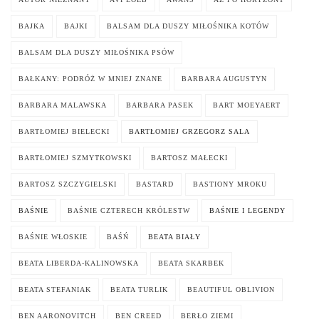
BAJKA
BAJKI
BALSAM DLA DUSZY MIŁOŚNIKA KOTÓW
BALSAM DLA DUSZY MIŁOŚNIKA PSÓW
BAŁKANY: PODRÓŻ W MNIEJ ZNANE
BARBARA AUGUSTYN
BARBARA MALAWSKA
BARBARA PASEK
BART MOEYAERT
BARTŁOMIEJ BIELECKI
BARTŁOMIEJ GRZEGORZ SALA
BARTŁOMIEJ SZMYTKOWSKI
BARTOSZ MAŁECKI
BARTOSZ SZCZYGIELSKI
BASTARD
BASTIONY MROKU
BAŚNIE
BAŚNIE CZTERECH KRÓLESTW
BAŚNIE I LEGENDY
BAŚNIE WŁOSKIE
BAŚŃ
BEATA BIAŁY
BEATA LIBERDA-KALINOWSKA
BEATA SKARBEK
BEATA STEFANIAK
BEATA TURLIK
BEAUTIFUL OBLIVION
BEN AARONOVITCH
BEN CREED
BERŁO ZIEMI