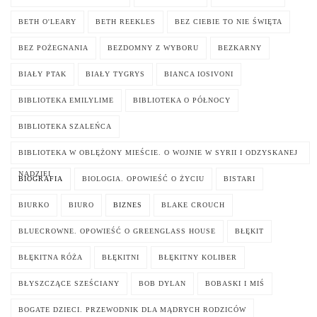
BETH O'LEARY
BETH REEKLES
BEZ CIEBIE TO NIE ŚWIĘTA
BEZ POŻEGNANIA
BEZDOMNY Z WYBORU
BEZKARNY
BIAŁY PTAK
BIAŁY TYGRYS
BIANCA IOSIVONI
BIBLIOTEKA EMILYLIME
BIBLIOTEKA O PÓŁNOCY
BIBLIOTEKA SZALEŃCA
BIBLIOTEKA W OBLĘŻONY MIEŚCIE. O WOJNIE W SYRII I ODZYSKANEJ
NADZIEI
BIOGRAFIA
BIOLOGIA. OPOWIEŚĆ O ŻYCIU
BISTARI
BIURKO
BIURO
BIZNES
BLAKE CROUCH
BLUECROWNE. OPOWIEŚĆ O GREENGLASS HOUSE
BŁĘKIT
BŁĘKITNA RÓŻA
BŁĘKITNI
BŁĘKITNY KOLIBER
BŁYSZCZĄCE SZEŚCIANY
BOB DYLAN
BOBASKI I MIŚ
BOGATE DZIECI. PRZEWODNIK DLA MĄDRYCH RODZICÓW