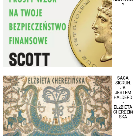
Y
SAGA
SIGRUN.
JA
JESTEM
HALDERD
-
ELŻBIETA
CHEREZIŃ
SKA