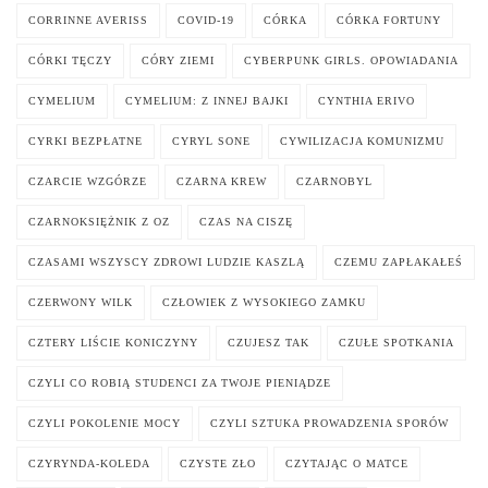
CORRINNE AVERISS
COVID-19
CÓRKA
CÓRKA FORTUNY
CÓRKI TĘCZY
CÓRY ZIEMI
CYBERPUNK GIRLS. OPOWIADANIA
CYMELIUM
CYMELIUM: Z INNEJ BAJKI
CYNTHIA ERIVO
CYRKI BEZPŁATNE
CYRYL SONE
CYWILIZACJA KOMUNIZMU
CZARCIE WZGÓRZE
CZARNA KREW
CZARNOBYL
CZARNOKSIĘŻNIK Z OZ
CZAS NA CISZĘ
CZASAMI WSZYSCY ZDROWI LUDZIE KASZLĄ
CZEMU ZAPŁAKAŁEŚ
CZERWONY WILK
CZŁOWIEK Z WYSOKIEGO ZAMKU
CZTERY LIŚCIE KONICZYNY
CZUJESZ TAK
CZUŁE SPOTKANIA
CZYLI CO ROBIĄ STUDENCI ZA TWOJE PIENIĄDZE
CZYLI POKOLENIE MOCY
CZYLI SZTUKA PROWADZENIA SPORÓW
CZYRYNDA-KOLEDA
CZYSTE ZŁO
CZYTAJĄC O MATCE