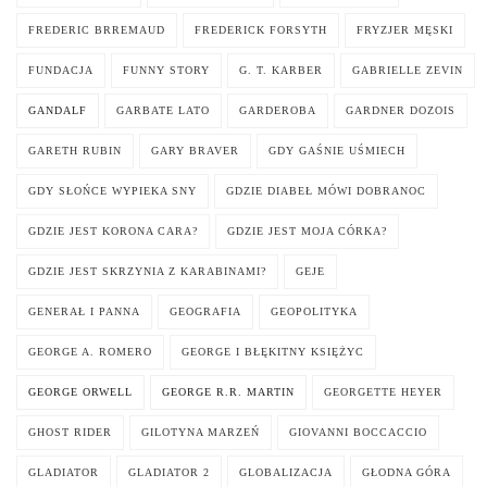
FREDERIC BRREMAUD
FREDERICK FORSYTH
FRYZJER MĘSKI
FUNDACJA
FUNNY STORY
G. T. KARBER
GABRIELLE ZEVIN
GANDALF
GARBATE LATO
GARDEROBA
GARDNER DOZOIS
GARETH RUBIN
GARY BRAVER
GDY GAŚNIE UŚMIECH
GDY SŁOŃCE WYPIEKA SNY
GDZIE DIABEŁ MÓWI DOBRANOC
GDZIE JEST KORONA CARA?
GDZIE JEST MOJA CÓRKA?
GDZIE JEST SKRZYNIA Z KARABINAMI?
GEJE
GENERAŁ I PANNA
GEOGRAFIA
GEOPOLITYKA
GEORGE A. ROMERO
GEORGE I BŁĘKITNY KSIĘŻYC
GEORGE ORWELL
GEORGE R.R. MARTIN
GEORGETTE HEYER
GHOST RIDER
GILOTYNA MARZEŃ
GIOVANNI BOCCACCIO
GLADIATOR
GLADIATOR 2
GLOBALIZACJA
GŁODNA GÓRA