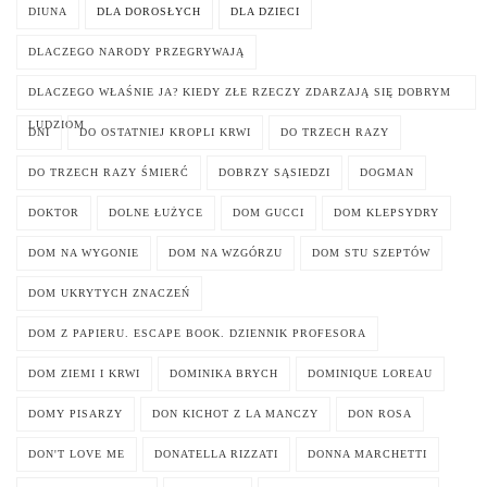
DIUNA
DLA DOROSŁYCH
DLA DZIECI
DLACZEGO NARODY PRZEGRYWAJĄ
DLACZEGO WŁAŚNIE JA? KIEDY ZŁE RZECZY ZDARZAJĄ SIĘ DOBRYM
LUDZIOM
DNI
DO OSTATNIEJ KROPLI KRWI
DO TRZECH RAZY
DO TRZECH RAZY ŚMIERĆ
DOBRZY SĄSIEDZI
DOGMAN
DOKTOR
DOLNE ŁUŻYCE
DOM GUCCI
DOM KLEPSYDRY
DOM NA WYGONIE
DOM NA WZGÓRZU
DOM STU SZEPTÓW
DOM UKRYTYCH ZNACZEŃ
DOM Z PAPIERU. ESCAPE BOOK. DZIENNIK PROFESORA
DOM ZIEMI I KRWI
DOMINIKA BRYCH
DOMINIQUE LOREAU
DOMY PISARZY
DON KICHOT Z LA MANCZY
DON ROSA
DON'T LOVE ME
DONATELLA RIZZATI
DONNA MARCHETTI