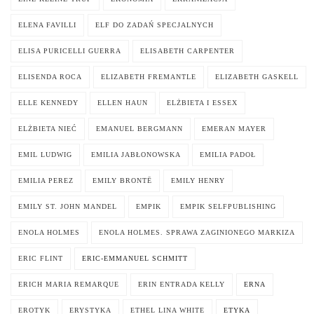
ELENA FAVILLI
ELF DO ZADAŃ SPECJALNYCH
ELISA PURICELLI GUERRA
ELISABETH CARPENTER
ELISENDA ROCA
ELIZABETH FREMANTLE
ELIZABETH GASKELL
ELLE KENNEDY
ELLEN HAUN
ELŻBIETA I ESSEX
ELŻBIETA NIEĆ
EMANUEL BERGMANN
EMERAN MAYER
EMIL LUDWIG
EMILIA JABŁONOWSKA
EMILIA PADOŁ
EMILIA PEREZ
EMILY BRONTË
EMILY HENRY
EMILY ST. JOHN MANDEL
EMPIK
EMPIK SELFPUBLISHING
ENOLA HOLMES
ENOLA HOLMES. SPRAWA ZAGINIONEGO MARKIZA
ERIC FLINT
ERIC-EMMANUEL SCHMITT
ERICH MARIA REMARQUE
ERIN ENTRADA KELLY
ERNA
EROTYK
ERYSTYKA
ETHEL LINA WHITE
ETYKA