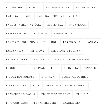
EUGENE SUE
EUROPA
EWA NABIAŁCZYK
EWA ORNACKA
EWELINA CHUDZIK
EWELINA GIERASIMIUK-MERTA
EXODUS. KSIĘGA WYJŚCIA
EZOTERYKA
FABRYKA OS
FAHRENHEIT 451
FAKING IT
FANNIE FLAGG
FANTASTYCZNE OPOWIEŚCI WIGILIJNE
FANTASTYKA
FANTASY
FASCYNACJA
FELIETONY
FELIETONY Z POLITYKI
FELIKS W. KRES
FELUŚ I GUCIO WIEDZĄ JAK SIĘ ZACHOWAĆ
FERGUS HUME
FESTIWAL
FILM
FILOZOFIA
FINANSE
FIODOR DOSTOJEWSKI
FISTASZKI
FLORENCE DUTHEIL
FLORIA ZELLER
FOLK
FRANCES HODGSON BURNETT
FRANCESCA CAVALLO
FRANCESCA PIRRONE
FRANCJA
FRANCOIS OZON
FRANK HERBERT
FRANKIE ELKIN