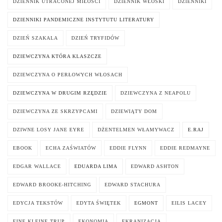
DZIENNIK UTRACONEJ MIŁOŚCI
DZIENNIK WŁOSKI
DZIENNIKI
DZIENNIKI PANDEMICZNE INSTYTUTU LITERATURY
DZIEŃ SZAKALA
DZIEŃ TRYFIDÓW
DZIEWCZYNA KTÓRA KLASZCZE
DZIEWCZYNA O PERŁOWYCH WŁOSACH
DZIEWCZYNA W DRUGIM RZĘDZIE
DZIEWCZYNA Z NEAPOLU
DZIEWCZYNA ZE SKRZYPCAMI
DZIEWIĄTY DOM
DZIWNE LOSY JANE EYRE
DŻENTELMEN WŁAMYWACZ
E.RAJ
EBOOK
ECHA ZAŚWIATÓW
EDDIE FLYNN
EDDIE REDMAYNE
EDGAR WALLACE
EDUARDA LIMA
EDWARD ASHTON
EDWARD BROOKE-HITCHING
EDWARD STACHURA
EDYCJA TEKSTÓW
EDYTA ŚWIĘTEK
EGMONT
EILIS LACEY
EINE KLEINE TRUP
EKONOMIA
EKRANIZACJA