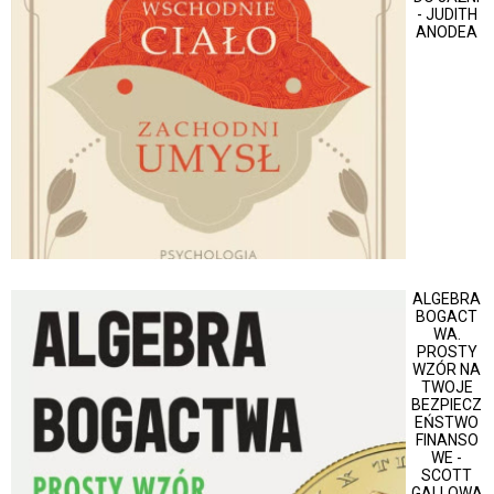
- JUDITH
ANODEA
ALGEBRA
BOGACT
WA.
PROSTY
WZÓR NA
TWOJE
BEZPIECZ
EŃSTWO
FINANSO
WE -
SCOTT
GALLOWA