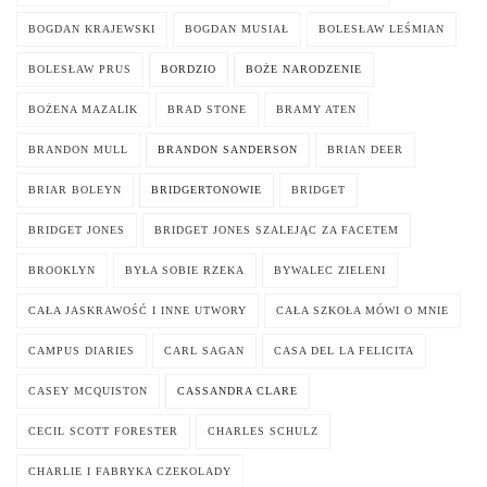
BOGDAN KRAJEWSKI
BOGDAN MUSIAŁ
BOLESŁAW LEŚMIAN
BOLESŁAW PRUS
BORDZIO
BOŻE NARODZENIE
BOŻENA MAZALIK
BRAD STONE
BRAMY ATEN
BRANDON MULL
BRANDON SANDERSON
BRIAN DEER
BRIAR BOLEYN
BRIDGERTONOWIE
BRIDGET
BRIDGET JONES
BRIDGET JONES SZALEJĄC ZA FACETEM
BROOKLYN
BYŁA SOBIE RZEKA
BYWALEC ZIELENI
CAŁA JASKRAWOŚĆ I INNE UTWORY
CAŁA SZKOŁA MÓWI O MNIE
CAMPUS DIARIES
CARL SAGAN
CASA DEL LA FELICITA
CASEY MCQUISTON
CASSANDRA CLARE
CECIL SCOTT FORESTER
CHARLES SCHULZ
CHARLIE I FABRYKA CZEKOLADY