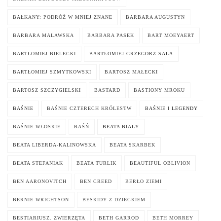
BAŁKANY: PODRÓŻ W MNIEJ ZNANE
BARBARA AUGUSTYN
BARBARA MALAWSKA
BARBARA PASEK
BART MOEYAERT
BARTŁOMIEJ BIELECKI
BARTŁOMIEJ GRZEGORZ SALA
BARTŁOMIEJ SZMYTKOWSKI
BARTOSZ MAŁECKI
BARTOSZ SZCZYGIELSKI
BASTARD
BASTIONY MROKU
BAŚNIE
BAŚNIE CZTERECH KRÓLESTW
BAŚNIE I LEGENDY
BAŚNIE WŁOSKIE
BAŚŃ
BEATA BIAŁY
BEATA LIBERDA-KALINOWSKA
BEATA SKARBEK
BEATA STEFANIAK
BEATA TURLIK
BEAUTIFUL OBLIVION
BEN AARONOVITCH
BEN CREED
BERŁO ZIEMI
BERNIE WRIGHTSON
BESKIDY Z DZIECKIEM
BESTIARIUSZ. ZWIERZĘTA
BETH GARROD
BETH MORREY