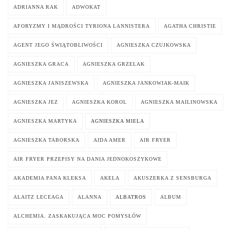
ADRIANNA RAK
ADWOKAT
AFORYZMY I MĄDROŚCI TYRIONA LANNISTERA
AGATHA CHRISTIE
AGENT JEGO ŚWIĄTOBLIWOŚCI
AGNIESZKA CZUJKOWSKA
AGNIESZKA GRACA
AGNIESZKA GRZELAK
AGNIESZKA JANISZEWSKA
AGNIESZKA JANKOWIAK-MAIK
AGNIESZKA JEZ
AGNIESZKA KOROL
AGNIESZKA MAILINOWSKA
AGNIESZKA MARTYKA
AGNIESZKA MIELA
AGNIESZKA TABORSKA
AIDA AMER
AIR FRYER
AIR FRYER PRZEPISY NA DANIA JEDNOKOSZYKOWE
AKADEMIA PANA KLEKSA
AKELA
AKUSZERKA Z SENSBURGA
ALAITZ LECEAGA
ALANNA
ALBATROS
ALBUM
ALCHEMIA. ZASKAKUJĄCA MOC POMYSŁÓW