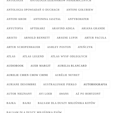
ANTOLOGIA
ANTOLOGIA DZIENNIKÓW PANDEMICZNYCH
ANTOLOGIA OPOWIADAŃ O DUCHACH
ANTONI GOŁUBIEW
ANTONI KROH
ANTONINA JASZTAL
ANTYBOHATER
ANYUTOPIA
APTEKARZ
ARAVIND ADIGA
ARIANA GRANDE
ARISTO
ARNOLD BENNETT
ARSENE LUPIN
ARTUR PACUŁA
ARTUR SCHOPENHAUER
ASHLEY POSTON
ATEŃCZYK
ATLAS
ATLAS LEGEND
ATLAS WYSP ODLEGŁYCH
AUDIOBOOK
AUER MARGIT
AURELIA BLANCARD
AURELIE CHIEN CHOW CHINE
AURÉLIE NEYRET
AURIANE DESOMBRE
AUSTRALIJSKIE PIEKŁO
AUTOBIOGRAFIA
AUTOR NIEZNANY
AVI LOEB
AWANS
AŻ PO HORYZONT
BAJKA
BAJKI
BALSAM DLA DUSZY MIŁOŚNIKA KOTÓW
BALSAM DLA DUSZY MIŁOŚNIKA PSÓW