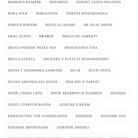
DOOKOŁA-KSIĄŻEK
DOPAMINA
DOPAŚĆ LEONA WAGANTA
DORA WILK
DORASTANIE
DOROTA BINDAROWSKA
DOROTA RODZIM
DOUGLAS ADAMS
DR JULIE SMITH
DRAG QUEEN
DRAMAT
DROGA DO ZAKRĘTU
DROGA WIEDZIE PRZEZ SEN
DROGOCENNA ĆMA
DRUGA SZANSA
DRUKARZ Z PUSZCZY BIAŁOWIESKIEJ
DRZWI Z SIEDMIOMA ZAMKAMI
DUCH
DUCH OPATA
DUCHY GREENGLASS HOUSE
DWA DNI W PARYŻU
DWÓR CIERNI I RÓŻ
DWÓR SREBRNYCH PŁOMIENI
DZIADEK
DZIECI STARYCH BOGÓW
DZIECIĘCY KRAM
DZIEDZICTWO VON SCHINDLERÓW
DZIENNIK
DZIENNIK 1954
DZIENNIK HIPOPOTAMA
DZIENNIK ŚMIERCI