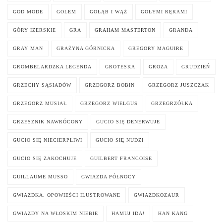
GOD MODE
GOLEM
GOŁĄB I WĄŻ
GOŁYMI RĘKAMI
GÓRY IZERSKIE
GRA
GRAHAM MASTERTON
GRANDA
GRAY MAN
GRAŻYNA GÓRNICKA
GREGORY MAGUIRE
GROMBELARDZKA LEGENDA
GROTESKA
GROZA
GRUDZIEŃ
GRZECHY SĄSIADÓW
GRZEGORZ BOBIN
GRZEGORZ JUSZCZAK
GRZEGORZ MUSIAŁ
GRZEGORZ WIELGUS
GRZEGRZÓŁKA
GRZESZNIK NAWRÓCONY
GUCIO SIĘ DENERWUJE
GUCIO SIĘ NIECIERPLIWI
GUCIO SIĘ NUDZI
GUCIO SIĘ ZAKOCHUJE
GUILBERT FRANCOISE
GUILLAUME MUSSO
GWIAZDA PÓŁNOCY
GWIAZDKA. OPOWIEŚCI ILUSTROWANE
GWIAZDKOZAUR
GWIAZDY NA WŁOSKIM NIEBIE
HAMUJ IDA!
HAN KANG