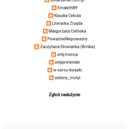
Emaleth89
Klaudia Cebula
Literacka Zrzęda
Małgorzata Celińska
PoważnieNiepoważny
Zaczytana Słowianka (Arnika)
only.monca
onlypretender
w-sercu-ksiazki
zielony_motyl
Zgłoś nadużycie