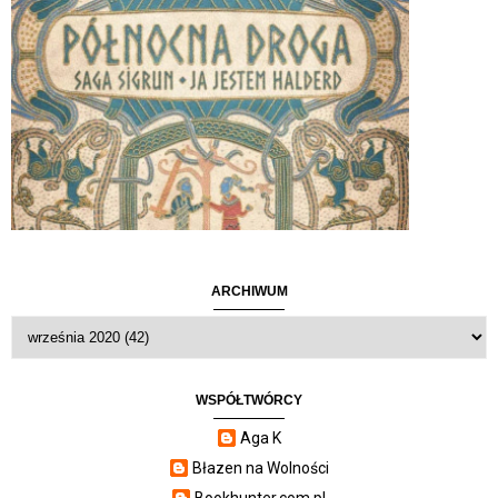
ARCHIWUM
WSPÓŁTWÓRCY
Aga K
Błazen na Wolności
Bookhunter.com.pl