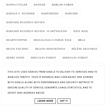
HANNA CYGLER
HANNAH
HARLAN COBEN
HAROLD S. KUSHNER
HARPERKIDS
HARVARD
HARVARD BUSINESS REVIEW
HARVARD BUSINESS REVIEW. 10 ARTYKUŁÓW
HATE MAIL
HEARTSTOPPER
HEKSALOGIA O DORZE WILK
HELA
HELEN FIELDING
HELENA MNISZKÓWNA
HÉLÈNE DELFORGE
HENRY WOOD
HERCULES POIROT
HERKULES POIROT
HIM (TOM 1)
HIM (TOM 2)
HISTORIA
HISTORIA PRAWDZIWA
THIS SITE USES COOKIES FROM GOOGLE TO DELIVER ITS SERVICES AND TO
HISTORIA ŚRÓDZIEMIA
HISTORIA TRAGICZNA
HIT CZU KIT
ANALYZE TRAFFIC. YOUR IP ADDRESS AND USER-AGENT ARE SHARED
WITH GOOGLE ALONG WITH PERFORMANCE AND SECURITY METRICS TO
HOMER
HOROSKOPY
HORROR
HUGH WARWICK
HUMOR
ENSURE QUALITY OF SERVICE, GENERATE USAGE STATISTICS, AND TO
DETECT AND ADDRESS ABUSE.
HUMPHREY CARPENTER
HYTROŚ PRZEMYSŁAW
LEARN MORE
GOT IT
I THINK I LOVE YOU
I ZBAW MNIE ODE ZŁEGO
IAIN BANKS