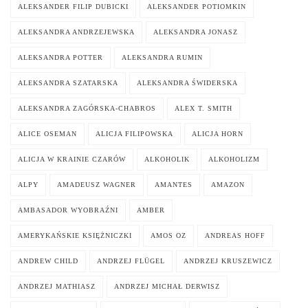
ALEKSANDER FILIP DUBICKI
ALEKSANDER POTIOMKIN
ALEKSANDRA ANDRZEJEWSKA
ALEKSANDRA JONASZ
ALEKSANDRA POTTER
ALEKSANDRA RUMIN
ALEKSANDRA SZATARSKA
ALEKSANDRA ŚWIDERSKA
ALEKSANDRA ZAGÓRSKA-CHABROS
ALEX T. SMITH
ALICE OSEMAN
ALICJA FILIPOWSKA
ALICJA HORN
ALICJA W KRAINIE CZARÓW
ALKOHOLIK
ALKOHOLIZM
ALPY
AMADEUSZ WAGNER
AMANTES
AMAZON
AMBASADOR WYOBRAŹNI
AMBER
AMERYKAŃSKIE KSIĘŻNICZKI
AMOS OZ
ANDREAS HOFF
ANDREW CHILD
ANDRZEJ FLÜGEL
ANDRZEJ KRUSZEWICZ
ANDRZEJ MATHIASZ
ANDRZEJ MICHAŁ DERWISZ