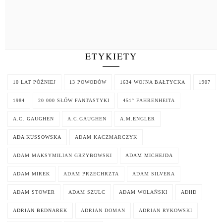
ETYKIETY
10 LAT PÓŹNIEJ
13 POWODÓW
1634 WOJNA BAŁTYCKA
1907
1984
20 000 SŁÓW FANTASTYKI
451° FAHRENHEITA
A.C. GAUGHEN
A.C.GAUGHEN
A.M.ENGLER
ADA KUSSOWSKA
ADAM KACZMARCZYK
ADAM MAKSYMILIAN GRZYBOWSKI
ADAM MICHEJDA
ADAM MIREK
ADAM PRZECHRZTA
ADAM SILVERA
ADAM STOWER
ADAM SZULC
ADAM WOLAŃSKI
ADHD
ADRIAN BEDNAREK
ADRIAN DOMAN
ADRIAN RYKOWSKI