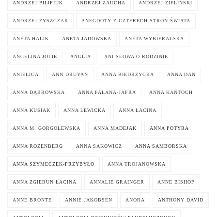
ANDRZEJ PILIPIUK
ANDRZEJ ZAUCHA
ANDRZEJ ZIELIŃSKI
ANDRZEJ ZYSZCZAK
ANEGDOTY Z CZTERECH STRON ŚWIATA
ANETA HALIK
ANETA JADOWSKA
ANETA WYBIERALSKA
ANGELINA JOLIE
ANGLIA
ANI SŁOWA O RODZINIE
ANIELICA
ANN DRUYAN
ANNA BIEDRZYCKA
ANNA DAN
ANNA DĄBROWSKA
ANNA FALANA-JAFRA
ANNA KAŃTOCH
ANNA KUSIAK
ANNA LEWICKA
ANNA ŁACINA
ANNA M. GORGOLEWSKA
ANNA MADEJAK
ANNA POTYRA
ANNA ROZENBERG
ANNA SAKOWICZ
ANNA SAMBORSKA
ANNA SZYMECZEK-PRZYBYŁO
ANNA TROJANOWSKA
ANNA ZGIERUN ŁACINA
ANNALIE GRAINGER
ANNE BISHOP
ANNE BRONTE
ANNIE JAKOBSEN
ANORA
ANTHONY DAVID