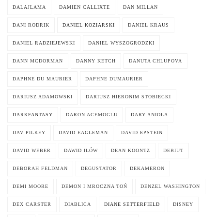
DALAJLAMA
DAMIEN CALLIXTE
DAN MILLAN
DANI RODRIK
DANIEL KOZIARSKI
DANIEL KRAUS
DANIEL RADZIEJEWSKI
DANIEL WYSZOGRODZKI
DANN MCDORMAN
DANNY KETCH
DANUTA CHLUPOVA
DAPHNE DU MAURIER
DAPHNE DUMAURIER
DARIUSZ ADAMOWSKI
DARIUSZ HIERONIM STOBIECKI
DARKFANTASY
DARON ACEMOGLU
DARY ANIOŁA
DAV PILKEY
DAVID EAGLEMAN
DAVID EPSTEIN
DAVID WEBER
DAWID ILÓW
DEAN KOONTZ
DEBIUT
DEBORAH FELDMAN
DEGUSTATOR
DEKAMERON
DEMI MOORE
DEMON I MROCZNA TOŃ
DENZEL WASHINGTON
DEX CARSTER
DIABLICA
DIANE SETTERFIELD
DISNEY