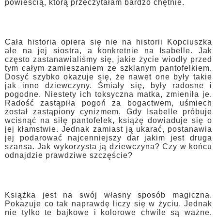
powieścią, którą przeczytałam bardzo chętnie.
Cała historia opiera się nie na historii Kopciuszka
ale na jej siostra, a konkretnie na Isabelle. Jak
często zastanawialiśmy się, jakie życie wiodły przed
tym całym zamieszaniem ze szklanym pantofelkiem.
Dosyć szybko okazuje się, że nawet one były takie
jak inne dziewczyny. Śmiały się, były radosne i
pogodne. Niestety ich toksyczna matka, zmieniła je.
Radość zastąpiła pogoń za bogactwem, uśmiech
został zastąpiony cynizmem. Gdy Isabelle próbuje
wcisnąć na siłę pantofelek, książę dowiaduje się o
jej kłamstwie. Jednak zamiast ją ukarać, postanawia
jej podarować najcenniejszy dar jakim jest druga
szansa. Jak wykorzysta ją dziewczyna? Czy w końcu
odnajdzie prawdziwe szczęście?
Książka jest na swój własny sposób magiczna.
Pokazuje co tak naprawdę liczy się w życiu. Jednak
nie tylko te bajkowe i kolorowe chwile są ważne.