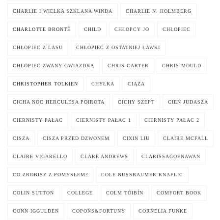
CHARLIE I WIELKA SZKLANA WINDA
CHARLIE N. HOLMBERG
CHARLOTTE BRONTË
CHILD
CHŁOPCY JO
CHŁOPIEC
CHŁOPIEC Z LASU
CHŁOPIEC Z OSTATNIEJ ŁAWKI
CHŁOPIEC ZWANY GWIAZDKĄ
CHRIS CARTER
CHRIS MOULD
CHRISTOPHER TOLKIEN
CHYŁKA
CIĄŻA
CICHA NOC HERCULESA POIROTA
CICHY SZEPT
CIEŃ JUDASZA
CIERNISTY PAŁAC
CIERNISTY PAŁAC 1
CIERNISTY PAŁAC 2
CISZA
CISZA PRZED DZWONEM
CIXIN LIU
CLAIRE MCFALL
CLAIRE VIGARELLO
CLARE ANDREWS
CLARISSAGOENAWAN
CO ZROBISZ Z POMYSŁEM?
COLE NUSSBAUMER KNAFLIC
COLIN SUTTON
COLLEGE
COLM TÓIBÍN
COMFORT BOOK
CONN IGGULDEN
COPONS&FORTUNY
CORNELIA FUNKE