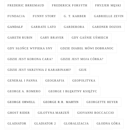
FREDERIC BRREMAUD
FREDERICK FORSYTH
FRYZJER MĘSKI
FUNDACJA
FUNNY STORY
G. T. KARBER
GABRIELLE ZEVIN
GANDALF
GARBATE LATO
GARDEROBA
GARDNER DOZOIS
GARETH RUBIN
GARY BRAVER
GDY GAŚNIE UŚMIECH
GDY SŁOŃCE WYPIEKA SNY
GDZIE DIABEŁ MÓWI DOBRANOC
GDZIE JEST KORONA CARA?
GDZIE JEST MOJA CÓRKA?
GDZIE JEST SKRZYNIA Z KARABINAMI?
GEJE
GENERAŁ I PANNA
GEOGRAFIA
GEOPOLITYKA
GEORGE A. ROMERO
GEORGE I BŁĘKITNY KSIĘŻYC
GEORGE ORWELL
GEORGE R.R. MARTIN
GEORGETTE HEYER
GHOST RIDER
GILOTYNA MARZEŃ
GIOVANNI BOCCACCIO
GLADIATOR
GLADIATOR 2
GLOBALIZACJA
GŁODNA GÓRA