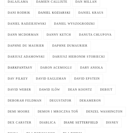
DALAJLAMA
DAMIEN CALLIXTE
DAN MILLAN
DANI RODRIK
DANIEL KOZIARSKI
DANIEL KRAUS
DANIEL RADZIEJEWSKI
DANIEL WYSZOGRODZKI
DANN MCDORMAN
DANNY KETCH
DANUTA CHLUPOVA
DAPHNE DU MAURIER
DAPHNE DUMAURIER
DARIUSZ ADAMOWSKI
DARIUSZ HIERONIM STOBIECKI
DARKFANTASY
DARON ACEMOGLU
DARY ANIOŁA
DAV PILKEY
DAVID EAGLEMAN
DAVID EPSTEIN
DAVID WEBER
DAWID ILÓW
DEAN KOONTZ
DEBIUT
DEBORAH FELDMAN
DEGUSTATOR
DEKAMERON
DEMI MOORE
DEMON I MROCZNA TOŃ
DENZEL WASHINGTON
DEX CARSTER
DIABLICA
DIANE SETTERFIELD
DISNEY