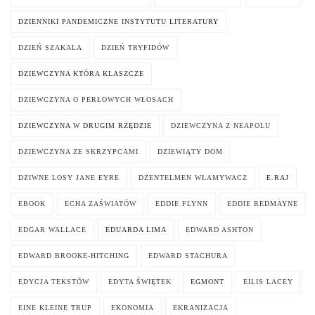
DZIENNIKI PANDEMICZNE INSTYTUTU LITERATURY
DZIEŃ SZAKALA
DZIEŃ TRYFIDÓW
DZIEWCZYNA KTÓRA KLASZCZE
DZIEWCZYNA O PERŁOWYCH WŁOSACH
DZIEWCZYNA W DRUGIM RZĘDZIE
DZIEWCZYNA Z NEAPOLU
DZIEWCZYNA ZE SKRZYPCAMI
DZIEWIĄTY DOM
DZIWNE LOSY JANE EYRE
DŻENTELMEN WŁAMYWACZ
E.RAJ
EBOOK
ECHA ZAŚWIATÓW
EDDIE FLYNN
EDDIE REDMAYNE
EDGAR WALLACE
EDUARDA LIMA
EDWARD ASHTON
EDWARD BROOKE-HITCHING
EDWARD STACHURA
EDYCJA TEKSTÓW
EDYTA ŚWIĘTEK
EGMONT
EILIS LACEY
EINE KLEINE TRUP
EKONOMIA
EKRANIZACJA