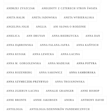
ANDRZEJ ZYSZCZAK
ANEGDOTY Z CZTERECH STRON ŚWIATA
ANETA HALIK
ANETA JADOWSKA
ANETA WYBIERALSKA
ANGELINA JOLIE
ANGLIA
ANI SŁOWA O RODZINIE
ANIELICA
ANN DRUYAN
ANNA BIEDRZYCKA
ANNA DAN
ANNA DĄBROWSKA
ANNA FALANA-JAFRA
ANNA KAŃTOCH
ANNA KUSIAK
ANNA LEWICKA
ANNA ŁACINA
ANNA M. GORGOLEWSKA
ANNA MADEJAK
ANNA POTYRA
ANNA ROZENBERG
ANNA SAKOWICZ
ANNA SAMBORSKA
ANNA SZYMECZEK-PRZYBYŁO
ANNA TROJANOWSKA
ANNA ZGIERUN ŁACINA
ANNALIE GRAINGER
ANNE BISHOP
ANNE BRONTE
ANNIE JAKOBSEN
ANORA
ANTHONY DAVID
ANTOLOGIA
ANTOLOGIA DZIENNIKÓW PANDEMICZNYCH