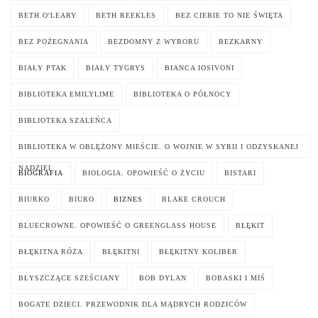
BETH O'LEARY
BETH REEKLES
BEZ CIEBIE TO NIE ŚWIĘTA
BEZ POŻEGNANIA
BEZDOMNY Z WYBORU
BEZKARNY
BIAŁY PTAK
BIAŁY TYGRYS
BIANCA IOSIVONI
BIBLIOTEKA EMILYLIME
BIBLIOTEKA O PÓŁNOCY
BIBLIOTEKA SZALEŃCA
BIBLIOTEKA W OBLĘŻONY MIEŚCIE. O WOJNIE W SYRII I ODZYSKANEJ
NADZIEI
BIOGRAFIA
BIOLOGIA. OPOWIEŚĆ O ŻYCIU
BISTARI
BIURKO
BIURO
BIZNES
BLAKE CROUCH
BLUECROWNE. OPOWIEŚĆ O GREENGLASS HOUSE
BŁĘKIT
BŁĘKITNA RÓŻA
BŁĘKITNI
BŁĘKITNY KOLIBER
BŁYSZCZĄCE SZEŚCIANY
BOB DYLAN
BOBASKI I MIŚ
BOGATE DZIECI. PRZEWODNIK DLA MĄDRYCH RODZICÓW