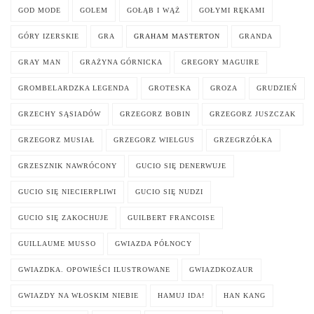
GOD MODE
GOLEM
GOŁĄB I WĄŻ
GOŁYMI RĘKAMI
GÓRY IZERSKIE
GRA
GRAHAM MASTERTON
GRANDA
GRAY MAN
GRAŻYNA GÓRNICKA
GREGORY MAGUIRE
GROMBELARDZKA LEGENDA
GROTESKA
GROZA
GRUDZIEŃ
GRZECHY SĄSIADÓW
GRZEGORZ BOBIN
GRZEGORZ JUSZCZAK
GRZEGORZ MUSIAŁ
GRZEGORZ WIELGUS
GRZEGRZÓŁKA
GRZESZNIK NAWRÓCONY
GUCIO SIĘ DENERWUJE
GUCIO SIĘ NIECIERPLIWI
GUCIO SIĘ NUDZI
GUCIO SIĘ ZAKOCHUJE
GUILBERT FRANCOISE
GUILLAUME MUSSO
GWIAZDA PÓŁNOCY
GWIAZDKA. OPOWIEŚCI ILUSTROWANE
GWIAZDKOZAUR
GWIAZDY NA WŁOSKIM NIEBIE
HAMUJ IDA!
HAN KANG