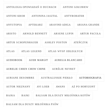
ANTOLOGIA OPOWIADAŃ O DUCHACH
ANTONI GOŁUBIEW
ANTONI KROH
ANTONINA JASZTAL
ANTYBOHATER
ANYUTOPIA
APTEKARZ
ARAVIND ADIGA
ARIANA GRANDE
ARISTO
ARNOLD BENNETT
ARSENE LUPIN
ARTUR PACUŁA
ARTUR SCHOPENHAUER
ASHLEY POSTON
ATEŃCZYK
ATLAS
ATLAS LEGEND
ATLAS WYSP ODLEGŁYCH
AUDIOBOOK
AUER MARGIT
AURELIA BLANCARD
AURELIE CHIEN CHOW CHINE
AURÉLIE NEYRET
AURIANE DESOMBRE
AUSTRALIJSKIE PIEKŁO
AUTOBIOGRAFIA
AUTOR NIEZNANY
AVI LOEB
AWANS
AŻ PO HORYZONT
BAJKA
BAJKI
BALSAM DLA DUSZY MIŁOŚNIKA KOTÓW
BALSAM DLA DUSZY MIŁOŚNIKA PSÓW