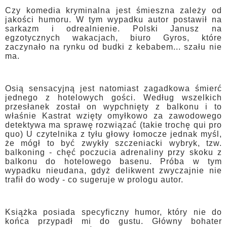
Czy komedia kryminalna jest śmieszna zależy od
jakości humoru. W tym wypadku autor postawił na
sarkazm i odrealnienie. Polski Janusz na
egzotycznych wakacjach, biuro Gyros, które
zaczynało na rynku od budki z kebabem... szału nie
ma.
Osią sensacyjną jest natomiast zagadkowa śmierć
jednego z hotelowych gości. Według wszelkich
przesłanek został on wypchnięty z balkonu i to
właśnie Kastrat wzięty omyłkowo za zawodowego
detektywa ma sprawę rozwiązać (takie trochę qui pro
quo) U czytelnika z tyłu głowy łomocze jednak myśl,
że mógł to być zwykły szczeniacki wybryk, tzw.
balkoning - chęć poczucia adrenaliny przy skoku z
balkonu do hotelowego basenu. Próba w tym
wypadku nieudana, gdyż delikwent zwyczajnie nie
trafił do wody - co sugeruje w prologu autor.
Książka posiada specyficzny humor, który nie do
końca przypadł mi do gustu. Główny bohater