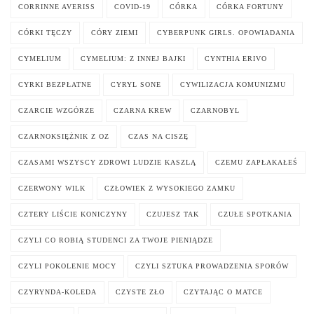
CORRINNE AVERISS
COVID-19
CÓRKA
CÓRKA FORTUNY
CÓRKI TĘCZY
CÓRY ZIEMI
CYBERPUNK GIRLS. OPOWIADANIA
CYMELIUM
CYMELIUM: Z INNEJ BAJKI
CYNTHIA ERIVO
CYRKI BEZPŁATNE
CYRYL SONE
CYWILIZACJA KOMUNIZMU
CZARCIE WZGÓRZE
CZARNA KREW
CZARNOBYL
CZARNOKSIĘŻNIK Z OZ
CZAS NA CISZĘ
CZASAMI WSZYSCY ZDROWI LUDZIE KASZLĄ
CZEMU ZAPŁAKAŁEŚ
CZERWONY WILK
CZŁOWIEK Z WYSOKIEGO ZAMKU
CZTERY LIŚCIE KONICZYNY
CZUJESZ TAK
CZUŁE SPOTKANIA
CZYLI CO ROBIĄ STUDENCI ZA TWOJE PIENIĄDZE
CZYLI POKOLENIE MOCY
CZYLI SZTUKA PROWADZENIA SPORÓW
CZYRYNDA-KOLEDA
CZYSTE ZŁO
CZYTAJĄC O MATCE