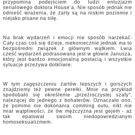
przypomina podejściem do ludzi entuzjazm
serialowego doktora House’a. Nie sposób jednak nie
odnieść wrażenia, że żarty są na niskim poziomie i
niejako pisane na siłę.
Na brak wydarzeń i emocji nie sposób narzekać.
Cały czas coś się dzieje, niekoniecznie jednak ma to
bezpośredni związek z głównym wątkiem. Lwia
cześć wydarzeń podrasowana jest w głowie Janusza,
który jest bardzo emocjonalną postacią i wszystkie
sytuacje przeżywa dotkliwie.
W tym zagęszczeniu żartów lepszych i gorszych
znajdziemy też pewne perełki. Mnie na przykład
spodobało się określenie „przeźroczystej szafy”,
należącej do jednego z bohaterów. Oznaczało ono,
że pomimo nie dokonania comming outu, nikt nie
miał wątpliwości, że ów mężczyzna jest gejem - aż
tak epatował swoim niedopowiedzianym
homoseksualizmem.