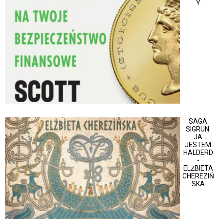
Y
SAGA
SIGRUN.
JA
JESTEM
HALDERD
-
ELŻBIETA
CHEREZIŃ
SKA