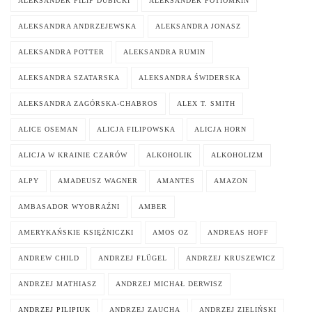
ALEKSANDER FILIP DUBICKI
ALEKSANDER POTIOMKIN
ALEKSANDRA ANDRZEJEWSKA
ALEKSANDRA JONASZ
ALEKSANDRA POTTER
ALEKSANDRA RUMIN
ALEKSANDRA SZATARSKA
ALEKSANDRA ŚWIDERSKA
ALEKSANDRA ZAGÓRSKA-CHABROS
ALEX T. SMITH
ALICE OSEMAN
ALICJA FILIPOWSKA
ALICJA HORN
ALICJA W KRAINIE CZARÓW
ALKOHOLIK
ALKOHOLIZM
ALPY
AMADEUSZ WAGNER
AMANTES
AMAZON
AMBASADOR WYOBRAŹNI
AMBER
AMERYKAŃSKIE KSIĘŻNICZKI
AMOS OZ
ANDREAS HOFF
ANDREW CHILD
ANDRZEJ FLÜGEL
ANDRZEJ KRUSZEWICZ
ANDRZEJ MATHIASZ
ANDRZEJ MICHAŁ DERWISZ
ANDRZEJ PILIPIUK
ANDRZEJ ZAUCHA
ANDRZEJ ZIELIŃSKI