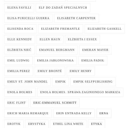
ELENA FAVILLI
ELF DO ZADAŃ SPECJALNYCH
ELISA PURICELLI GUERRA
ELISABETH CARPENTER
ELISENDA ROCA
ELIZABETH FREMANTLE
ELIZABETH GASKELL
ELLE KENNEDY
ELLEN HAUN
ELŻBIETA I ESSEX
ELŻBIETA NIEĆ
EMANUEL BERGMANN
EMERAN MAYER
EMIL LUDWIG
EMILIA JABŁONOWSKA
EMILIA PADOŁ
EMILIA PEREZ
EMILY BRONTË
EMILY HENRY
EMILY ST. JOHN MANDEL
EMPIK
EMPIK SELFPUBLISHING
ENOLA HOLMES
ENOLA HOLMES. SPRAWA ZAGINIONEGO MARKIZA
ERIC FLINT
ERIC-EMMANUEL SCHMITT
ERICH MARIA REMARQUE
ERIN ENTRADA KELLY
ERNA
EROTYK
ERYSTYKA
ETHEL LINA WHITE
ETYKA