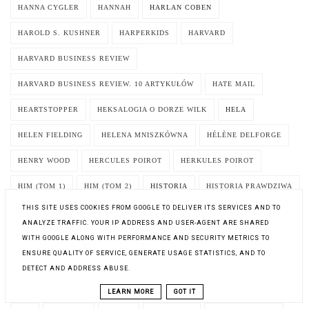
HANNA CYGLER
HANNAH
HARLAN COBEN
HAROLD S. KUSHNER
HARPERKIDS
HARVARD
HARVARD BUSINESS REVIEW
HARVARD BUSINESS REVIEW. 10 ARTYKUŁÓW
HATE MAIL
HEARTSTOPPER
HEKSALOGIA O DORZE WILK
HELA
HELEN FIELDING
HELENA MNISZKÓWNA
HÉLÈNE DELFORGE
HENRY WOOD
HERCULES POIROT
HERKULES POIROT
HIM (TOM 1)
HIM (TOM 2)
HISTORIA
HISTORIA PRAWDZIWA
THIS SITE USES COOKIES FROM GOOGLE TO DELIVER ITS SERVICES AND TO
HISTORIA ŚRÓDZIEMIA
HISTORIA TRAGICZNA
HIT CZU KIT
ANALYZE TRAFFIC. YOUR IP ADDRESS AND USER-AGENT ARE SHARED
HOMER
HOROSKOPY
HORROR
HUGH WARWICK
HUMOR
WITH GOOGLE ALONG WITH PERFORMANCE AND SECURITY METRICS TO
ENSURE QUALITY OF SERVICE, GENERATE USAGE STATISTICS, AND TO
HUMPHREY CARPENTER
HYTROŚ PRZEMYSŁAW
DETECT AND ADDRESS ABUSE.
I THINK I LOVE YOU
I ZBAW MNIE ODE ZŁEGO
IAIN BANKS
LEARN MORE
GOT IT