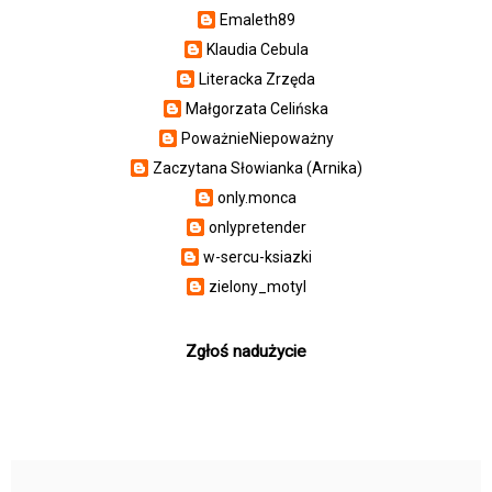
Emaleth89
Klaudia Cebula
Literacka Zrzęda
Małgorzata Celińska
PoważnieNiepoważny
Zaczytana Słowianka (Arnika)
only.monca
onlypretender
w-sercu-ksiazki
zielony_motyl
Zgłoś nadużycie