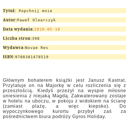
Tytuł
:
Popchnij mnie
Autor
:
Paweł Olearczyk
Data wydania
:
2020-05-18
Liczba stron
:
398
Wydawca
:
Novae Res
ISBN
:
9788381478519
Głównym bohaterem książki jest Janusz Kastrat.
Przylatuje on na Majorkę w celu rozliczenia się z
przeszłością. Kiedyś przeżył na wyspie miłosne
uniesienia z niejaką Magdą. Zakwaterowany zostaje
w hotelu na uboczu, w pokoju z widokiem na ścianę
(zamiast plażę, a więc kiepsko). Do
wypoczynkowego kurortu przybył zaś za
pośrednictwem biura podróży Gyros Holiday.