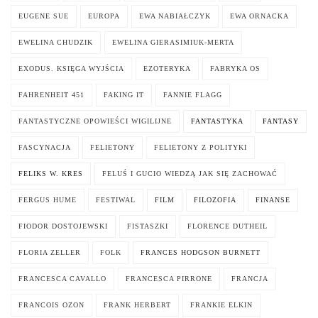
EUGENE SUE
EUROPA
EWA NABIAŁCZYK
EWA ORNACKA
EWELINA CHUDZIK
EWELINA GIERASIMIUK-MERTA
EXODUS. KSIĘGA WYJŚCIA
EZOTERYKA
FABRYKA OS
FAHRENHEIT 451
FAKING IT
FANNIE FLAGG
FANTASTYCZNE OPOWIEŚCI WIGILIJNE
FANTASTYKA
FANTASY
FASCYNACJA
FELIETONY
FELIETONY Z POLITYKI
FELIKS W. KRES
FELUŚ I GUCIO WIEDZĄ JAK SIĘ ZACHOWAĆ
FERGUS HUME
FESTIWAL
FILM
FILOZOFIA
FINANSE
FIODOR DOSTOJEWSKI
FISTASZKI
FLORENCE DUTHEIL
FLORIA ZELLER
FOLK
FRANCES HODGSON BURNETT
FRANCESCA CAVALLO
FRANCESCA PIRRONE
FRANCJA
FRANCOIS OZON
FRANK HERBERT
FRANKIE ELKIN