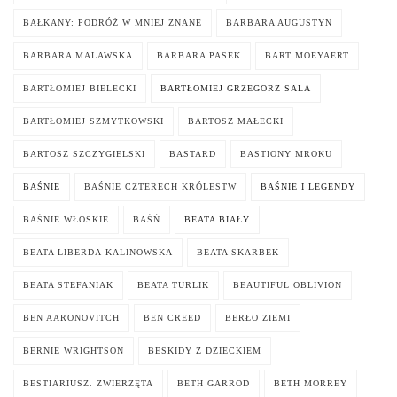
BAŁKANY: PODRÓŻ W MNIEJ ZNANE
BARBARA AUGUSTYN
BARBARA MALAWSKA
BARBARA PASEK
BART MOEYAERT
BARTŁOMIEJ BIELECKI
BARTŁOMIEJ GRZEGORZ SALA
BARTŁOMIEJ SZMYTKOWSKI
BARTOSZ MAŁECKI
BARTOSZ SZCZYGIELSKI
BASTARD
BASTIONY MROKU
BAŚNIE
BAŚNIE CZTERECH KRÓLESTW
BAŚNIE I LEGENDY
BAŚNIE WŁOSKIE
BAŚŃ
BEATA BIAŁY
BEATA LIBERDA-KALINOWSKA
BEATA SKARBEK
BEATA STEFANIAK
BEATA TURLIK
BEAUTIFUL OBLIVION
BEN AARONOVITCH
BEN CREED
BERŁO ZIEMI
BERNIE WRIGHTSON
BESKIDY Z DZIECKIEM
BESTIARIUSZ. ZWIERZĘTA
BETH GARROD
BETH MORREY