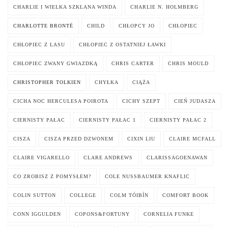
CHARLIE I WIELKA SZKLANA WINDA
CHARLIE N. HOLMBERG
CHARLOTTE BRONTË
CHILD
CHŁOPCY JO
CHŁOPIEC
CHŁOPIEC Z LASU
CHŁOPIEC Z OSTATNIEJ ŁAWKI
CHŁOPIEC ZWANY GWIAZDKĄ
CHRIS CARTER
CHRIS MOULD
CHRISTOPHER TOLKIEN
CHYŁKA
CIĄŻA
CICHA NOC HERCULESA POIROTA
CICHY SZEPT
CIEŃ JUDASZA
CIERNISTY PAŁAC
CIERNISTY PAŁAC 1
CIERNISTY PAŁAC 2
CISZA
CISZA PRZED DZWONEM
CIXIN LIU
CLAIRE MCFALL
CLAIRE VIGARELLO
CLARE ANDREWS
CLARISSAGOENAWAN
CO ZROBISZ Z POMYSŁEM?
COLE NUSSBAUMER KNAFLIC
COLIN SUTTON
COLLEGE
COLM TÓIBÍN
COMFORT BOOK
CONN IGGULDEN
COPONS&FORTUNY
CORNELIA FUNKE