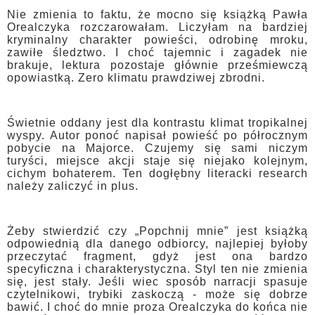
Nie zmienia to faktu, że mocno się książką Pawła
Orealczyka rozczarowałam. Liczyłam na bardziej
kryminalny charakter powieści, odrobinę mroku,
zawiłe śledztwo. I choć tajemnic i zagadek nie
brakuje, lektura pozostaje głównie prześmiewczą
opowiastką. Zero klimatu prawdziwej zbrodni.
Świetnie oddany jest dla kontrastu klimat tropikalnej
wyspy. Autor ponoć napisał powieść po półrocznym
pobycie na Majorce. Czujemy się sami niczym
turyści, miejsce akcji staje się niejako kolejnym,
cichym bohaterem. Ten dogłębny literacki research
należy zaliczyć in plus.
Żeby stwierdzić czy „Popchnij mnie” jest książką
odpowiednią dla danego odbiorcy, najlepiej byłoby
przeczytać fragment, gdyż jest ona bardzo
specyficzna i charakterystyczna. Styl ten nie zmienia
się, jest stały. Jeśli wiec sposób narracji spasuje
czytelnikowi, trybiki zaskoczą - może się dobrze
bawić. I choć do mnie proza Orealczyka do końca nie