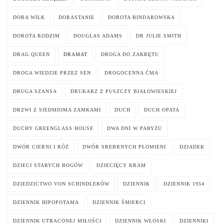
DORA WILK
DORASTANIE
DOROTA BINDAROWSKA
DOROTA RODZIM
DOUGLAS ADAMS
DR JULIE SMITH
DRAG QUEEN
DRAMAT
DROGA DO ZAKRĘTU
DROGA WIEDZIE PRZEZ SEN
DROGOCENNA ĆMA
DRUGA SZANSA
DRUKARZ Z PUSZCZY BIAŁOWIESKIEJ
DRZWI Z SIEDMIOMA ZAMKAMI
DUCH
DUCH OPATA
DUCHY GREENGLASS HOUSE
DWA DNI W PARYŻU
DWÓR CIERNI I RÓŻ
DWÓR SREBRNYCH PŁOMIENI
DZIADEK
DZIECI STARYCH BOGÓW
DZIECIĘCY KRAM
DZIEDZICTWO VON SCHINDLERÓW
DZIENNIK
DZIENNIK 1954
DZIENNIK HIPOPOTAMA
DZIENNIK ŚMIERCI
DZIENNIK UTRACONEJ MIŁOŚCI
DZIENNIK WŁOSKI
DZIENNIKI