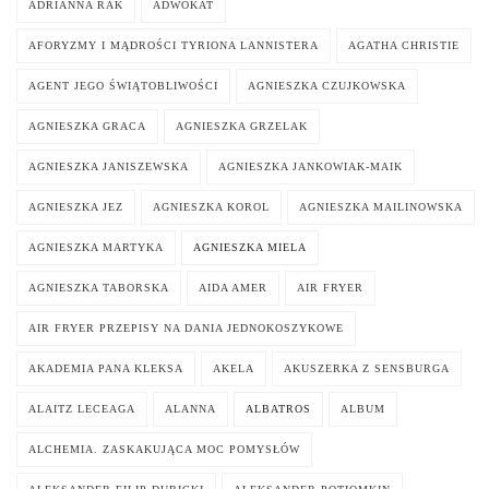
ADRIANNA RAK
ADWOKAT
AFORYZMY I MĄDROŚCI TYRIONA LANNISTERA
AGATHA CHRISTIE
AGENT JEGO ŚWIĄTOBLIWOŚCI
AGNIESZKA CZUJKOWSKA
AGNIESZKA GRACA
AGNIESZKA GRZELAK
AGNIESZKA JANISZEWSKA
AGNIESZKA JANKOWIAK-MAIK
AGNIESZKA JEZ
AGNIESZKA KOROL
AGNIESZKA MAILINOWSKA
AGNIESZKA MARTYKA
AGNIESZKA MIELA
AGNIESZKA TABORSKA
AIDA AMER
AIR FRYER
AIR FRYER PRZEPISY NA DANIA JEDNOKOSZYKOWE
AKADEMIA PANA KLEKSA
AKELA
AKUSZERKA Z SENSBURGA
ALAITZ LECEAGA
ALANNA
ALBATROS
ALBUM
ALCHEMIA. ZASKAKUJĄCA MOC POMYSŁÓW