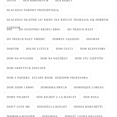
DIUNA
DLA DOROSŁYCH
DLA DZIECI
DLACZEGO NARODY PRZEGRYWAJĄ
DLACZEGO WŁAŚNIE JA? KIEDY ZŁE RZECZY ZDARZAJĄ SIĘ DOBRYM
LUDZIOM
DNI
DO OSTATNIEJ KROPLI KRWI
DO TRZECH RAZY
DO TRZECH RAZY ŚMIERĆ
DOBRZY SĄSIEDZI
DOGMAN
DOKTOR
DOLNE ŁUŻYCE
DOM GUCCI
DOM KLEPSYDRY
DOM NA WYGONIE
DOM NA WZGÓRZU
DOM STU SZEPTÓW
DOM UKRYTYCH ZNACZEŃ
DOM Z PAPIERU. ESCAPE BOOK. DZIENNIK PROFESORA
DOM ZIEMI I KRWI
DOMINIKA BRYCH
DOMINIQUE LOREAU
DOMY PISARZY
DON KICHOT Z LA MANCZY
DON ROSA
DON'T LOVE ME
DONATELLA RIZZATI
DONNA MARCHETTI
DOOKOŁA-KSIĄŻEK
DOPAMINA
DOPAŚĆ LEONA WAGANTA