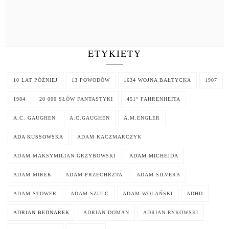
ETYKIETY
10 LAT PÓŹNIEJ
13 POWODÓW
1634 WOJNA BAŁTYCKA
1907
1984
20 000 SŁÓW FANTASTYKI
451° FAHRENHEITA
A.C. GAUGHEN
A.C.GAUGHEN
A.M.ENGLER
ADA KUSSOWSKA
ADAM KACZMARCZYK
ADAM MAKSYMILIAN GRZYBOWSKI
ADAM MICHEJDA
ADAM MIREK
ADAM PRZECHRZTA
ADAM SILVERA
ADAM STOWER
ADAM SZULC
ADAM WOLAŃSKI
ADHD
ADRIAN BEDNAREK
ADRIAN DOMAN
ADRIAN RYKOWSKI