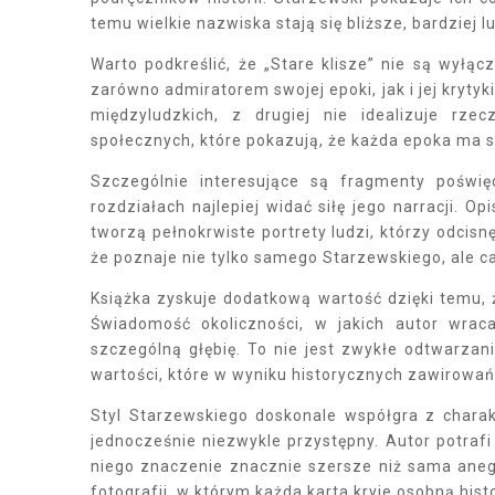
temu wielkie nazwiska stają się bliższe, bardziej l
Warto podkreślić, że „Stare klisze” nie są wyłą
zarówno admiratorem swojej epoki, jak i jej krytyk
międzyludzkich, z drugiej nie idealizuje rze
społecznych, które pokazują, że każda epoka ma swo
Szczególnie interesujące są fragmenty poświę
rozdziałach najlepiej widać siłę jego narracji. Op
tworzą pełnokrwiste portrety ludzi, którzy odcisnę
że poznaje nie tylko samego Starzewskiego, ale c
Książka zyskuje dodatkową wartość dzięki temu, 
Świadomość okoliczności, w jakich autor wrac
szczególną głębię. To nie jest zwykłe odtwarzan
wartości, które w wyniku historycznych zawirowań
Styl Starzewskiego doskonale współgra z charakt
jednocześnie niezwykle przystępny. Autor potraf
niego znaczenie znacznie szersze niż sama aneg
fotografii, w którym każda karta kryje osobną histo