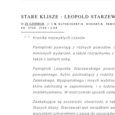
STARE KLISZE - LEOPOLD STARZE
25 CZERWCA
0
AUTOBIOGRAFIA
,
BIOGRAFIA
,
PAMI
KA
,
ZYSK
,
ZYSK I S-KA
Kronika niezwykłych czasów
Pamiętniki powstają z różnych powodów. C
minionych wydarzeń, a także rozrachunku z
także z samym sobą.
Pamiętnik Leopolda Starzewskiego pows
powojennego. Autor, pochodzący z rodziny „
Żeleńskiego, Wyspiańskiego i innych wybitny
które odchodzą w zapomnienie, i o ludzia
intelektualnemu. W mistrzowski sposób odda
Zaskakujące są szczerość, otwartość, a ta
Starych kliszy. Starzewski jest świadkiem sw
wszystkim człowiekiem z pasją do opowiadani