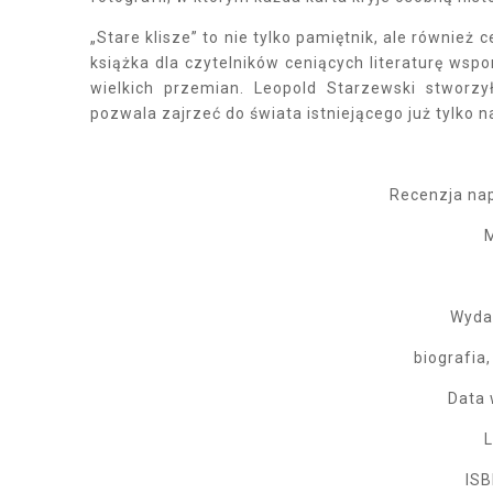
„Stare klisze” to nie tylko pamiętnik, ale równie
książka dla czytelników ceniących literaturę wspo
wielkich przemian. Leopold Starzewski stworzy
pozwala zajrzeć do świata istniejącego już tylko n
Recenzja nap
M
Wydaw
biografia,
Data 
L
ISB