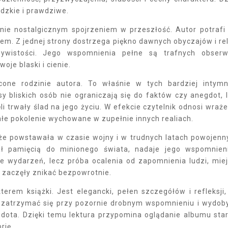
udzkie i prawdziwe.
cznie nostalgicznym spojrzeniem w przeszłość. Autor potrafi
iem. Z jednej strony dostrzega piękno dawnych obyczajów i rel
czywistości. Jego wspomnienia pełne są trafnych obserw
je blaski i cienie.
cone rodzinie autora. To właśnie w tych bardziej intym
isy bliskich osób nie ograniczają się do faktów czy anegdot, 
li trwały ślad na jego życiu. W efekcie czytelnik odnosi wraże
ałe pokolenie wychowane w zupełnie innych realiach.
że powstawała w czasie wojny i w trudnych latach powojenn
ał pamięcią do minionego świata, nadaje jego wspomnie
ie wydarzeń, lecz próba ocalenia od zapomnienia ludzi, miej
 zaczęły znikać bezpowrotnie.
erem książki. Jest elegancki, pełen szczegółów i refleksji,
i zatrzymać się przy pozornie drobnym wspomnieniu i wydob
dota. Dzięki temu lektura przypomina oglądanie albumu sta
rię.