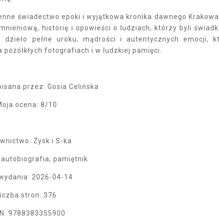
ż cenne świadectwo epoki i wyjątkowa kronika dawnego Krakowa
mnieniową, historię i opowieści o ludziach, którzy byli świad
ł dzieło pełne uroku, mądrości i autentycznych emocji, k
a pożółkłych fotografiach i w ludzkiej pamięci.
isana przez: Gosia Celińska
oja ocena: 8/10
nictwo: Zysk i S-ka
 autobiografia, pamiętnik
wydania: 2026-04-14
iczba stron: 376
N: 9788383355900