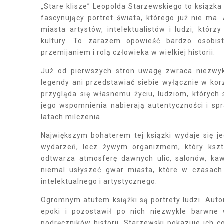
„Stare klisze” Leopolda Starzewskiego to książka
fascynujący portret świata, którego już nie ma.
miasta artystów, intelektualistów i ludzi, którz
kultury. To zarazem opowieść bardzo osobista
przemijaniem i rolą człowieka w wielkiej historii.
Już od pierwszych stron uwagę zwraca niezwyk
legendy ani przedstawiać siebie wyłącznie w ko
przygląda się własnemu życiu, ludziom, których 
jego wspomnienia nabierają autentyczności i sp
latach milczenia.
Największym bohaterem tej książki wydaje się je
wydarzeń, lecz żywym organizmem, który kszt
odtwarza atmosferę dawnych ulic, salonów, ka
niemal usłyszeć gwar miasta, które w czasach
intelektualnego i artystycznego.
Ogromnym atutem książki są portrety ludzi. Auto
epoki i pozostawił po nich niezwykle barwne
podręczników historii. Starzewski pokazuje ich c