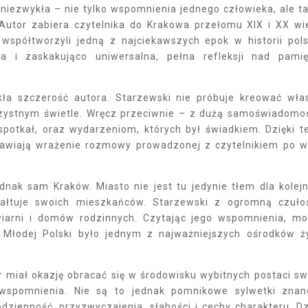
 niezwykła – nie tylko wspomnienia jednego człowieka, ale t
 Autor zabiera czytelnika do Krakowa przełomu XIX i XX wi
y współtworzyli jedną z najciekawszych epok w historii pols
 i zaskakująco uniwersalna, pełna refleksji nad pamię
ła szczerość autora. Starzewski nie próbuje kreować wła
rzystnym świetle. Wręcz przeciwnie – z dużą samoświadomo
spotkał, oraz wydarzeniom, których był świadkiem. Dzięki 
rawiają wrażenie rozmowy prowadzonej z czytelnikiem po w
dnak sam Kraków. Miasto nie jest tu jedynie tłem dla kolej
ałtuje swoich mieszkańców. Starzewski z ogromną czuło
wiarni i domów rodzinnych. Czytając jego wspomnienia, m
 Młodej Polski było jednym z najważniejszych ośrodków ż
r miał okazję obracać się w środowisku wybitnych postaci sw
 wspomnienia. Nie są to jednak pomnikowe sylwetki zna
odzienność, przyzwyczajenia, słabości i cechy charakteru. Dz