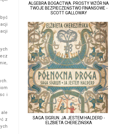
ALGEBRA BOGACTWA. PROSTY WZÓR NA
TWOJE BEZPIECZEŃSTWO FINANSOWE -
SCOTT GALLOWAY
 być
acji
acji
nych
lecz
nie,
ych.
niom
sc i
 ale
SAGA SIGRUN. JA JESTEM HALDERD -
yć z
ELŻBIETA CHEREZIŃSKA
rych