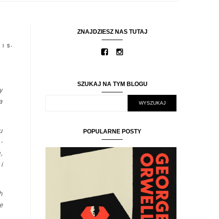
ZNAJDZIESZ NAS TUTAJ
I S-
SZUKAJ NA TYM BLOGU
y
a
u
POPULARNE POSTY
-
,
i
h
e