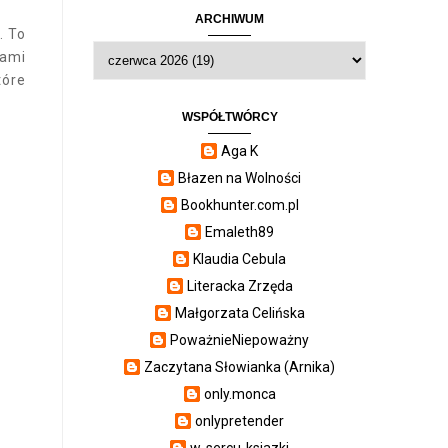
ARCHIWUM
. To
kami
tóre
WSPÓŁTWÓRCY
Aga K
Błazen na Wolności
Bookhunter.com.pl
Emaleth89
Klaudia Cebula
Literacka Zrzęda
Małgorzata Celińska
PoważnieNiepoważny
Zaczytana Słowianka (Arnika)
only.monca
onlypretender
w-sercu-ksiazki