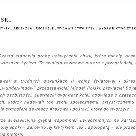
WSKI
ĘTNIK
,
RECENZJA
,
RECENZJE
,
WYDAWNICTWO ZYSK
,
WYDAWNICTWO ZYSK 
zęsto stanowią próbę uchwycenia chwil, które minęły, ocen
 własnym życiem. To swoista rozmowa autora z przeszłością, 
tawał w trudnych warunkach II wojny światowej i okres
wunderkindów” przedstawiciel Młodej Polski, przyjaciel Boya
ch osobistości, austriacki dygnitarz kolei, opowiada o czasach
ch, którzy nadawali ton życiu społecznemu, artystycznemu 
je atmosferę dawnego Krakowa i postaci, które go tworzyły.
kże wiwisekcyjna głębia wspomnień uwiecznionych na kartac
ojej epoki – zarówno jej krytykiem, jak i apologetą – ale przed
a historii.