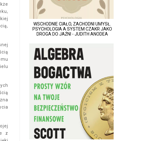
akże
eku,
kiej
WSCHODNIE CIAŁO, ZACHODNI UMYSŁ.
cią,
PSYCHOLOGIA A SYSTEM CZAKR JAKO
DROGA DO JAŹNI - JUDITH ANODEA
snej
ścią
temu
ielu
nych
ścią
ożna
ycia
ojej
ne z
ięki