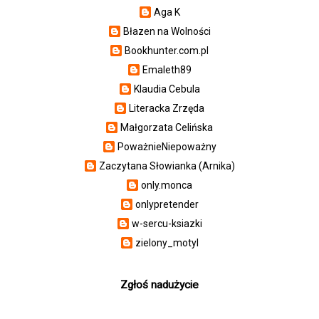
Aga K
Błazen na Wolności
Bookhunter.com.pl
Emaleth89
Klaudia Cebula
Literacka Zrzęda
Małgorzata Celińska
PoważnieNiepoważny
Zaczytana Słowianka (Arnika)
only.monca
onlypretender
w-sercu-ksiazki
zielony_motyl
Zgłoś nadużycie