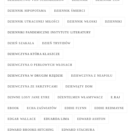
DZIENNIK HIPOPOTAMA
DZIENNIK ŚMIERCI
DZIENNIK UTRACONEJ MIŁOŚCI
DZIENNIK WŁOSKI
DZIENNIKI
DZIENNIKI PANDEMICZNE INSTYTUTU LITERATURY
DZIEŃ SZAKALA
DZIEŃ TRYFIDÓW
DZIEWCZYNA KTÓRA KLASZCZE
DZIEWCZYNA O PERŁOWYCH WŁOSACH
DZIEWCZYNA W DRUGIM RZĘDZIE
DZIEWCZYNA Z NEAPOLU
DZIEWCZYNA ZE SKRZYPCAMI
DZIEWIĄTY DOM
DZIWNE LOSY JANE EYRE
DŻENTELMEN WŁAMYWACZ
E.RAJ
EBOOK
ECHA ZAŚWIATÓW
EDDIE FLYNN
EDDIE REDMAYNE
EDGAR WALLACE
EDUARDA LIMA
EDWARD ASHTON
EDWARD BROOKE-HITCHING
EDWARD STACHURA