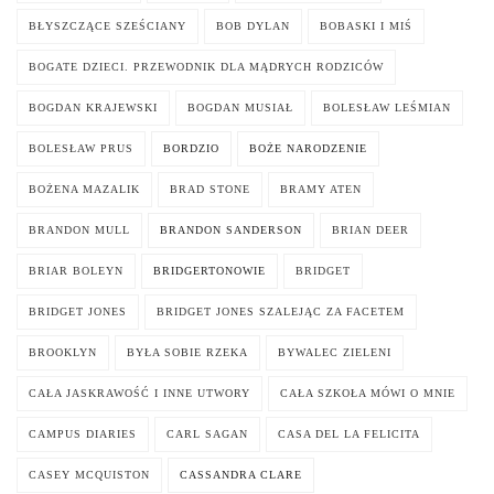
BŁYSZCZĄCE SZEŚCIANY
BOB DYLAN
BOBASKI I MIŚ
BOGATE DZIECI. PRZEWODNIK DLA MĄDRYCH RODZICÓW
BOGDAN KRAJEWSKI
BOGDAN MUSIAŁ
BOLESŁAW LEŚMIAN
BOLESŁAW PRUS
BORDZIO
BOŻE NARODZENIE
BOŻENA MAZALIK
BRAD STONE
BRAMY ATEN
BRANDON MULL
BRANDON SANDERSON
BRIAN DEER
BRIAR BOLEYN
BRIDGERTONOWIE
BRIDGET
BRIDGET JONES
BRIDGET JONES SZALEJĄC ZA FACETEM
BROOKLYN
BYŁA SOBIE RZEKA
BYWALEC ZIELENI
CAŁA JASKRAWOŚĆ I INNE UTWORY
CAŁA SZKOŁA MÓWI O MNIE
CAMPUS DIARIES
CARL SAGAN
CASA DEL LA FELICITA
CASEY MCQUISTON
CASSANDRA CLARE