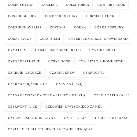
COLIN SUTTON
COLLEGE
COLM TÓIBÍN
COMFORT BOOK
CONN IGGULDEN
COPONS&FORTUNY
CORNELIA FUNKE
CORRINNE AVERISS
COVID-19
CÓRKA
CÓRKA FORTUNY
CÓRKI TĘCZY
CÓRY ZIEMI
CYBERPUNK GIRLS. OPOWIADANIA
CYMELIUM
CYMELIUM: Z INNEJ BAJKI
CYNTHIA ERIVO
CYRKI BEZPŁATNE
CYRYL SONE
CYWILIZACJA KOMUNIZMU
CZARCIE WZGÓRZE
CZARNA KREW
CZARNOBYL
CZARNOKSIĘŻNIK Z OZ
CZAS NA CISZĘ
CZASAMI WSZYSCY ZDROWI LUDZIE KASZLĄ
CZEMU ZAPŁAKAŁEŚ
CZERWONY WILK
CZŁOWIEK Z WYSOKIEGO ZAMKU
CZTERY LIŚCIE KONICZYNY
CZUJESZ TAK
CZUŁE SPOTKANIA
CZYLI CO ROBIĄ STUDENCI ZA TWOJE PIENIĄDZE