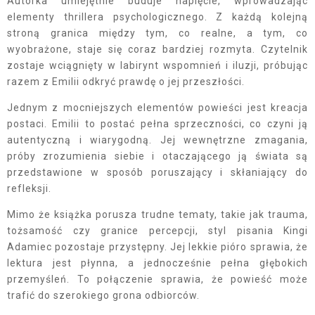
Autorka umiejętnie buduje napięcie, wprowadzając
elementy thrillera psychologicznego. Z każdą kolejną
stroną granica między tym, co realne, a tym, co
wyobrażone, staje się coraz bardziej rozmyta. Czytelnik
zostaje wciągnięty w labirynt wspomnień i iluzji, próbując
razem z Emilii odkryć prawdę o jej przeszłości.
Jednym z mocniejszych elementów powieści jest kreacja
postaci. Emilii to postać pełna sprzeczności, co czyni ją
autentyczną i wiarygodną. Jej wewnętrzne zmagania,
próby zrozumienia siebie i otaczającego ją świata są
przedstawione w sposób poruszający i skłaniający do
refleksji.
Mimo że książka porusza trudne tematy, takie jak trauma,
tożsamość czy granice percepcji, styl pisania Kingi
Adamiec pozostaje przystępny. Jej lekkie pióro sprawia, że
lektura jest płynna, a jednocześnie pełna głębokich
przemyśleń. To połączenie sprawia, że powieść może
trafić do szerokiego grona odbiorców.