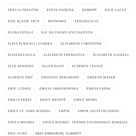
EDYCJA TEKSTÓW
EDYTA ŚWIĘTEK
EGMONT
EILIS LACEY
EINE KLEINE TRUP
EKONOMIA
EKRANIZACJA
ELENA FAVILLI
ELF DO ZADAŃ SPECJALNYCH
ELISA PURICELLI GUERRA
ELISABETH CARPENTER
ELISENDA ROCA
ELIZABETH FREMANTLE
ELIZABETH GASKELL
ELLE KENNEDY
ELLEN HAUN
ELŻBIETA I ESSEX
ELŻBIETA NIEĆ
EMANUEL BERGMANN
EMERAN MAYER
EMIL LUDWIG
EMILIA JABŁONOWSKA
EMILIA PADOŁ
EMILIA PEREZ
EMILY BRONTË
EMILY HENRY
EMILY ST. JOHN MANDEL
EMPIK
EMPIK SELFPUBLISHING
ENOLA HOLMES
ENOLA HOLMES. SPRAWA ZAGINIONEGO MARKIZA
ERIC FLINT
ERIC-EMMANUEL SCHMITT