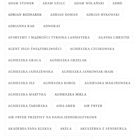
ADAM STOWER
ADAM SZULC
ADAM WOLAŃSKI
ADHD
ADRIAN BEDNAREK
ADRIAN DOMAN
ADRIAN RYKOWSKI
ADRIANNA RAK
ADWOKAT
AFORYZMY I MĄDROŚCI TYRIONA LANNISTERA
AGATHA CHRISTIE
AGENT JEGO ŚWIĄTOBLIWOŚCI
AGNIESZKA CZUJKOWSKA
AGNIESZKA GRACA
AGNIESZKA GRZELAK
AGNIESZKA JANISZEWSKA
AGNIESZKA JANKOWIAK-MAIK
AGNIESZKA JEZ
AGNIESZKA KOROL
AGNIESZKA MAILINOWSKA
AGNIESZKA MARTYKA
AGNIESZKA MIELA
AGNIESZKA TABORSKA
AIDA AMER
AIR FRYER
AIR FRYER PRZEPISY NA DANIA JEDNOKOSZYKOWE
AKADEMIA PANA KLEKSA
AKELA
AKUSZERKA Z SENSBURGA