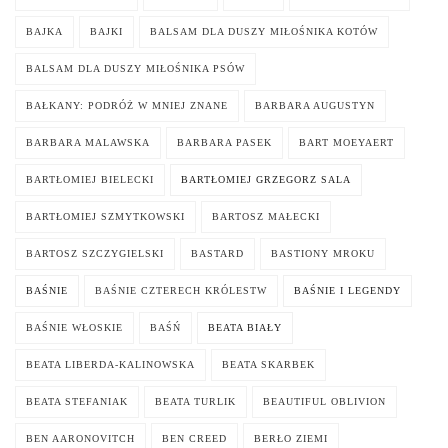
BAJKA
BAJKI
BALSAM DLA DUSZY MIŁOŚNIKA KOTÓW
BALSAM DLA DUSZY MIŁOŚNIKA PSÓW
BAŁKANY: PODRÓŻ W MNIEJ ZNANE
BARBARA AUGUSTYN
BARBARA MALAWSKA
BARBARA PASEK
BART MOEYAERT
BARTŁOMIEJ BIELECKI
BARTŁOMIEJ GRZEGORZ SALA
BARTŁOMIEJ SZMYTKOWSKI
BARTOSZ MAŁECKI
BARTOSZ SZCZYGIELSKI
BASTARD
BASTIONY MROKU
BAŚNIE
BAŚNIE CZTERECH KRÓLESTW
BAŚNIE I LEGENDY
BAŚNIE WŁOSKIE
BAŚŃ
BEATA BIAŁY
BEATA LIBERDA-KALINOWSKA
BEATA SKARBEK
BEATA STEFANIAK
BEATA TURLIK
BEAUTIFUL OBLIVION
BEN AARONOVITCH
BEN CREED
BERŁO ZIEMI