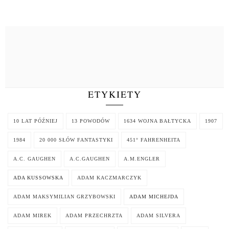
ETYKIETY
10 LAT PÓŹNIEJ
13 POWODÓW
1634 WOJNA BAŁTYCKA
1907
1984
20 000 SŁÓW FANTASTYKI
451° FAHRENHEITA
A.C. GAUGHEN
A.C.GAUGHEN
A.M.ENGLER
ADA KUSSOWSKA
ADAM KACZMARCZYK
ADAM MAKSYMILIAN GRZYBOWSKI
ADAM MICHEJDA
ADAM MIREK
ADAM PRZECHRZTA
ADAM SILVERA