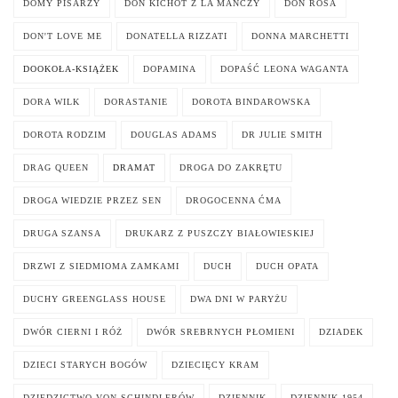
DOMY PISARZY
DON KICHOT Z LA MANCZY
DON ROSA
DON'T LOVE ME
DONATELLA RIZZATI
DONNA MARCHETTI
DOOKOŁA-KSIĄŻEK
DOPAMINA
DOPAŚĆ LEONA WAGANTA
DORA WILK
DORASTANIE
DOROTA BINDAROWSKA
DOROTA RODZIM
DOUGLAS ADAMS
DR JULIE SMITH
DRAG QUEEN
DRAMAT
DROGA DO ZAKRĘTU
DROGA WIEDZIE PRZEZ SEN
DROGOCENNA ĆMA
DRUGA SZANSA
DRUKARZ Z PUSZCZY BIAŁOWIESKIEJ
DRZWI Z SIEDMIOMA ZAMKAMI
DUCH
DUCH OPATA
DUCHY GREENGLASS HOUSE
DWA DNI W PARYŻU
DWÓR CIERNI I RÓŻ
DWÓR SREBRNYCH PŁOMIENI
DZIADEK
DZIECI STARYCH BOGÓW
DZIECIĘCY KRAM
DZIEDZICTWO VON SCHINDLERÓW
DZIENNIK
DZIENNIK 1954