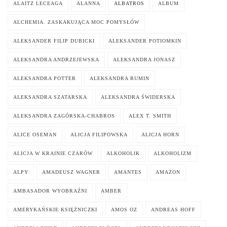
ALAITZ LECEAGA
ALANNA
ALBATROS
ALBUM
ALCHEMIA. ZASKAKUJĄCA MOC POMYSŁÓW
ALEKSANDER FILIP DUBICKI
ALEKSANDER POTIOMKIN
ALEKSANDRA ANDRZEJEWSKA
ALEKSANDRA JONASZ
ALEKSANDRA POTTER
ALEKSANDRA RUMIN
ALEKSANDRA SZATARSKA
ALEKSANDRA ŚWIDERSKA
ALEKSANDRA ZAGÓRSKA-CHABROS
ALEX T. SMITH
ALICE OSEMAN
ALICJA FILIPOWSKA
ALICJA HORN
ALICJA W KRAINIE CZARÓW
ALKOHOLIK
ALKOHOLIZM
ALPY
AMADEUSZ WAGNER
AMANTES
AMAZON
AMBASADOR WYOBRAŹNI
AMBER
AMERYKAŃSKIE KSIĘŻNICZKI
AMOS OZ
ANDREAS HOFF