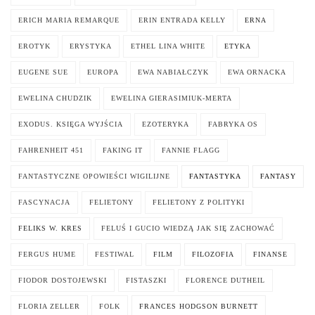
ERICH MARIA REMARQUE
ERIN ENTRADA KELLY
ERNA
EROTYK
ERYSTYKA
ETHEL LINA WHITE
ETYKA
EUGENE SUE
EUROPA
EWA NABIAŁCZYK
EWA ORNACKA
EWELINA CHUDZIK
EWELINA GIERASIMIUK-MERTA
EXODUS. KSIĘGA WYJŚCIA
EZOTERYKA
FABRYKA OS
FAHRENHEIT 451
FAKING IT
FANNIE FLAGG
FANTASTYCZNE OPOWIEŚCI WIGILIJNE
FANTASTYKA
FANTASY
FASCYNACJA
FELIETONY
FELIETONY Z POLITYKI
FELIKS W. KRES
FELUŚ I GUCIO WIEDZĄ JAK SIĘ ZACHOWAĆ
FERGUS HUME
FESTIWAL
FILM
FILOZOFIA
FINANSE
FIODOR DOSTOJEWSKI
FISTASZKI
FLORENCE DUTHEIL
FLORIA ZELLER
FOLK
FRANCES HODGSON BURNETT