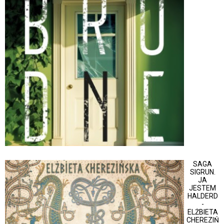
SAGA
SIGRUN.
JA
JESTEM
HALDERD
-
ELŻBIETA
CHEREZIŃ