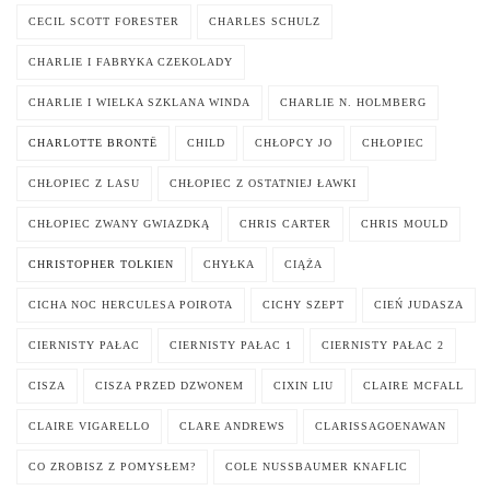
CECIL SCOTT FORESTER
CHARLES SCHULZ
CHARLIE I FABRYKA CZEKOLADY
CHARLIE I WIELKA SZKLANA WINDA
CHARLIE N. HOLMBERG
CHARLOTTE BRONTË
CHILD
CHŁOPCY JO
CHŁOPIEC
CHŁOPIEC Z LASU
CHŁOPIEC Z OSTATNIEJ ŁAWKI
CHŁOPIEC ZWANY GWIAZDKĄ
CHRIS CARTER
CHRIS MOULD
CHRISTOPHER TOLKIEN
CHYŁKA
CIĄŻA
CICHA NOC HERCULESA POIROTA
CICHY SZEPT
CIEŃ JUDASZA
CIERNISTY PAŁAC
CIERNISTY PAŁAC 1
CIERNISTY PAŁAC 2
CISZA
CISZA PRZED DZWONEM
CIXIN LIU
CLAIRE MCFALL
CLAIRE VIGARELLO
CLARE ANDREWS
CLARISSAGOENAWAN
CO ZROBISZ Z POMYSŁEM?
COLE NUSSBAUMER KNAFLIC