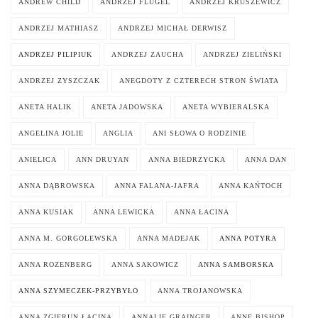
ANDREW CHILD
ANDRZEJ FLÜGEL
ANDRZEJ KRUSZEWICZ
ANDRZEJ MATHIASZ
ANDRZEJ MICHAŁ DERWISZ
ANDRZEJ PILIPIUK
ANDRZEJ ZAUCHA
ANDRZEJ ZIELIŃSKI
ANDRZEJ ZYSZCZAK
ANEGDOTY Z CZTERECH STRON ŚWIATA
ANETA HALIK
ANETA JADOWSKA
ANETA WYBIERALSKA
ANGELINA JOLIE
ANGLIA
ANI SŁOWA O RODZINIE
ANIELICA
ANN DRUYAN
ANNA BIEDRZYCKA
ANNA DAN
ANNA DĄBROWSKA
ANNA FALANA-JAFRA
ANNA KAŃTOCH
ANNA KUSIAK
ANNA LEWICKA
ANNA ŁACINA
ANNA M. GORGOLEWSKA
ANNA MADEJAK
ANNA POTYRA
ANNA ROZENBERG
ANNA SAKOWICZ
ANNA SAMBORSKA
ANNA SZYMECZEK-PRZYBYŁO
ANNA TROJANOWSKA
ANNA ZGIERUN ŁACINA
ANNALIE GRAINGER
ANNE BISHOP