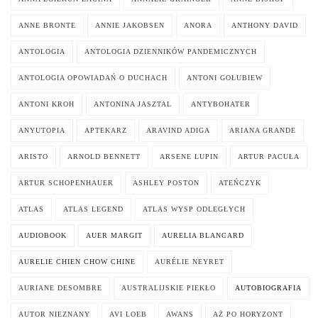
ANNE BRONTE
ANNIE JAKOBSEN
ANORA
ANTHONY DAVID
ANTOLOGIA
ANTOLOGIA DZIENNIKÓW PANDEMICZNYCH
ANTOLOGIA OPOWIADAŃ O DUCHACH
ANTONI GOŁUBIEW
ANTONI KROH
ANTONINA JASZTAL
ANTYBOHATER
ANYUTOPIA
APTEKARZ
ARAVIND ADIGA
ARIANA GRANDE
ARISTO
ARNOLD BENNETT
ARSENE LUPIN
ARTUR PACUŁA
ARTUR SCHOPENHAUER
ASHLEY POSTON
ATEŃCZYK
ATLAS
ATLAS LEGEND
ATLAS WYSP ODLEGŁYCH
AUDIOBOOK
AUER MARGIT
AURELIA BLANCARD
AURELIE CHIEN CHOW CHINE
AURÉLIE NEYRET
AURIANE DESOMBRE
AUSTRALIJSKIE PIEKŁO
AUTOBIOGRAFIA
AUTOR NIEZNANY
AVI LOEB
AWANS
AŻ PO HORYZONT