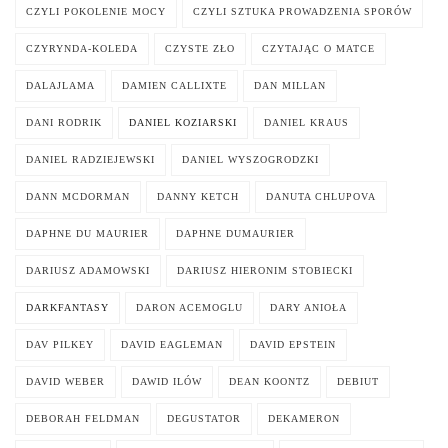
CZYLI POKOLENIE MOCY
CZYLI SZTUKA PROWADZENIA SPORÓW
CZYRYNDA-KOLEDA
CZYSTE ZŁO
CZYTAJĄC O MATCE
DALAJLAMA
DAMIEN CALLIXTE
DAN MILLAN
DANI RODRIK
DANIEL KOZIARSKI
DANIEL KRAUS
DANIEL RADZIEJEWSKI
DANIEL WYSZOGRODZKI
DANN MCDORMAN
DANNY KETCH
DANUTA CHLUPOVA
DAPHNE DU MAURIER
DAPHNE DUMAURIER
DARIUSZ ADAMOWSKI
DARIUSZ HIERONIM STOBIECKI
DARKFANTASY
DARON ACEMOGLU
DARY ANIOŁA
DAV PILKEY
DAVID EAGLEMAN
DAVID EPSTEIN
DAVID WEBER
DAWID ILÓW
DEAN KOONTZ
DEBIUT
DEBORAH FELDMAN
DEGUSTATOR
DEKAMERON