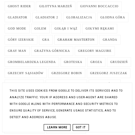
GHOST RIDER
GILOTYNA MARZEŃ
GIOVANNI BOCCACCIO
GLADIATOR
GLADIATOR 2
GLOBALIZACJA
GŁODNA GÓRA
GOD MODE
GOLEM
GOŁĄB I WĄŻ
GOŁYMI RĘKAMI
GÓRY IZERSKIE
GRA
GRAHAM MASTERTON
GRANDA
GRAY MAN
GRAŻYNA GÓRNICKA
GREGORY MAGUIRE
GROMBELARDZKA LEGENDA
GROTESKA
GROZA
GRUDZIEŃ
GRZECHY SĄSIADÓW
GRZEGORZ BOBIN
GRZEGORZ JUSZCZAK
GRZEGORZ MUSIAŁ
GRZEGORZ WIELGUS
GRZEGRZÓŁKA
THIS SITE USES COOKIES FROM GOOGLE TO DELIVER ITS SERVICES AND TO
GRZESZNIK NAWRÓCONY
GUCIO SIĘ DENERWUJE
ANALYZE TRAFFIC. YOUR IP ADDRESS AND USER-AGENT ARE SHARED
WITH GOOGLE ALONG WITH PERFORMANCE AND SECURITY METRICS TO
GUCIO SIĘ NIECIERPLIWI
GUCIO SIĘ NUDZI
ENSURE QUALITY OF SERVICE, GENERATE USAGE STATISTICS, AND TO
DETECT AND ADDRESS ABUSE.
GUCIO SIĘ ZAKOCHUJE
GUILBERT FRANCOISE
LEARN MORE
GOT IT
GUILLAUME MUSSO
GWIAZDA PÓŁNOCY