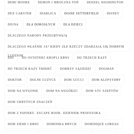
DEMI MOORE
DEMON I MROCZNA TOŃ
DENZEL WASHINGTON
DEX CARSTER
DIABLICA
DIANE SETTERFIELD
DISNEY
DIUNA
DLA DOROSŁYCH
DLA DZIECI
DLACZEGO NARODY PRZEGRYWAJĄ
DLACZEGO WŁAŚNIE JA? KIEDY ZŁE RZECZY ZDARZAJĄ SIĘ DOBRYM
LUDZIOM
DNI
DO OSTATNIEJ KROPLI KRWI
DO TRZECH RAZY
DO TRZECH RAZY ŚMIERĆ
DOBRZY SĄSIEDZI
DOGMAN
DOKTOR
DOLNE ŁUŻYCE
DOM GUCCI
DOM KLEPSYDRY
DOM NA WYGONIE
DOM NA WZGÓRZU
DOM STU SZEPTÓW
DOM UKRYTYCH ZNACZEŃ
DOM Z PAPIERU. ESCAPE BOOK. DZIENNIK PROFESORA
DOM ZIEMI I KRWI
DOMINIKA BRYCH
DOMINIQUE LOREAU