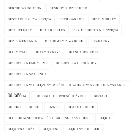
BERNIE WRIGHTSON
BESKIDY Z DZIECKIEM
BESTIARIUSZ. ZWIERZĘTA
BETH GARROD
BETH MORREY
BETH O'LEARY
BETH REEKLES
BEZ CIEBIE TO NIE ŚWIĘTA
BEZ POŻEGNANIA
BEZDOMNY Z WYBORU
BEZKARNY
BIAŁY PTAK
BIAŁY TYGRYS
BIANCA IOSIVONI
BIBLIOTEKA EMILYLIME
BIBLIOTEKA O PÓŁNOCY
BIBLIOTEKA SZALEŃCA
BIBLIOTEKA W OBLĘŻONY MIEŚCIE. O WOJNIE W SYRII I ODZYSKANEJ
NADZIEI
BIOGRAFIA
BIOLOGIA. OPOWIEŚĆ O ŻYCIU
BISTARI
BIURKO
BIURO
BIZNES
BLAKE CROUCH
BLUECROWNE. OPOWIEŚĆ O GREENGLASS HOUSE
BŁĘKIT
BŁĘKITNA RÓŻA
BŁĘKITNI
BŁĘKITNY KOLIBER