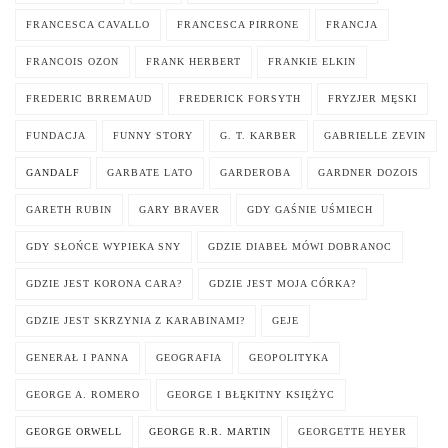
FRANCESCA CAVALLO
FRANCESCA PIRRONE
FRANCJA
FRANCOIS OZON
FRANK HERBERT
FRANKIE ELKIN
FREDERIC BRREMAUD
FREDERICK FORSYTH
FRYZJER MĘSKI
FUNDACJA
FUNNY STORY
G. T. KARBER
GABRIELLE ZEVIN
GANDALF
GARBATE LATO
GARDEROBA
GARDNER DOZOIS
GARETH RUBIN
GARY BRAVER
GDY GAŚNIE UŚMIECH
GDY SŁOŃCE WYPIEKA SNY
GDZIE DIABEŁ MÓWI DOBRANOC
GDZIE JEST KORONA CARA?
GDZIE JEST MOJA CÓRKA?
GDZIE JEST SKRZYNIA Z KARABINAMI?
GEJE
GENERAŁ I PANNA
GEOGRAFIA
GEOPOLITYKA
GEORGE A. ROMERO
GEORGE I BŁĘKITNY KSIĘŻYC
GEORGE ORWELL
GEORGE R.R. MARTIN
GEORGETTE HEYER