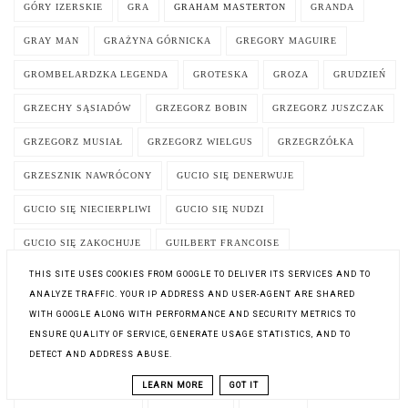
GÓRY IZERSKIE
GRA
GRAHAM MASTERTON
GRANDA
GRAY MAN
GRAŻYNA GÓRNICKA
GREGORY MAGUIRE
GROMBELARDZKA LEGENDA
GROTESKA
GROZA
GRUDZIEŃ
GRZECHY SĄSIADÓW
GRZEGORZ BOBIN
GRZEGORZ JUSZCZAK
GRZEGORZ MUSIAŁ
GRZEGORZ WIELGUS
GRZEGRZÓŁKA
GRZESZNIK NAWRÓCONY
GUCIO SIĘ DENERWUJE
GUCIO SIĘ NIECIERPLIWI
GUCIO SIĘ NUDZI
GUCIO SIĘ ZAKOCHUJE
GUILBERT FRANCOISE
THIS SITE USES COOKIES FROM GOOGLE TO DELIVER ITS SERVICES AND TO
GUILLAUME MUSSO
GWIAZDA PÓŁNOCY
ANALYZE TRAFFIC. YOUR IP ADDRESS AND USER-AGENT ARE SHARED
GWIAZDKA. OPOWIEŚCI ILUSTROWANE
GWIAZDKOZAUR
WITH GOOGLE ALONG WITH PERFORMANCE AND SECURITY METRICS TO
ENSURE QUALITY OF SERVICE, GENERATE USAGE STATISTICS, AND TO
GWIAZDY NA WŁOSKIM NIEBIE
HAMUJ IDA!
HAN KANG
DETECT AND ADDRESS ABUSE.
HANNA CYGLER
HANNAH
HARLAN COBEN
LEARN MORE
GOT IT