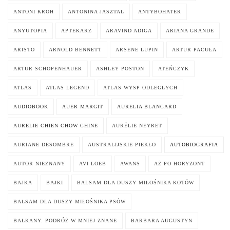
ANTONI KROH
ANTONINA JASZTAL
ANTYBOHATER
ANYUTOPIA
APTEKARZ
ARAVIND ADIGA
ARIANA GRANDE
ARISTO
ARNOLD BENNETT
ARSENE LUPIN
ARTUR PACUŁA
ARTUR SCHOPENHAUER
ASHLEY POSTON
ATEŃCZYK
ATLAS
ATLAS LEGEND
ATLAS WYSP ODLEGŁYCH
AUDIOBOOK
AUER MARGIT
AURELIA BLANCARD
AURELIE CHIEN CHOW CHINE
AURÉLIE NEYRET
AURIANE DESOMBRE
AUSTRALIJSKIE PIEKŁO
AUTOBIOGRAFIA
AUTOR NIEZNANY
AVI LOEB
AWANS
AŻ PO HORYZONT
BAJKA
BAJKI
BALSAM DLA DUSZY MIŁOŚNIKA KOTÓW
BALSAM DLA DUSZY MIŁOŚNIKA PSÓW
BAŁKANY: PODRÓŻ W MNIEJ ZNANE
BARBARA AUGUSTYN