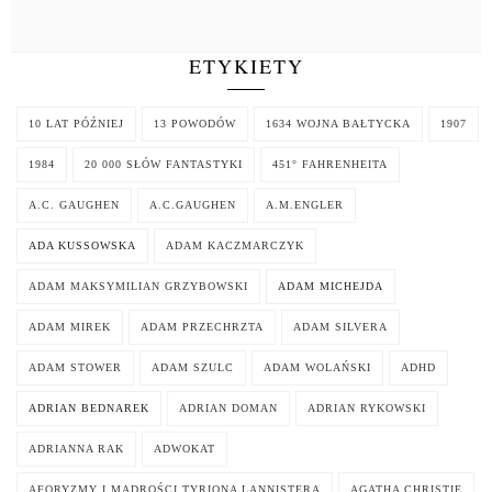
ETYKIETY
10 LAT PÓŹNIEJ
13 POWODÓW
1634 WOJNA BAŁTYCKA
1907
1984
20 000 SŁÓW FANTASTYKI
451° FAHRENHEITA
A.C. GAUGHEN
A.C.GAUGHEN
A.M.ENGLER
ADA KUSSOWSKA
ADAM KACZMARCZYK
ADAM MAKSYMILIAN GRZYBOWSKI
ADAM MICHEJDA
ADAM MIREK
ADAM PRZECHRZTA
ADAM SILVERA
ADAM STOWER
ADAM SZULC
ADAM WOLAŃSKI
ADHD
ADRIAN BEDNAREK
ADRIAN DOMAN
ADRIAN RYKOWSKI
ADRIANNA RAK
ADWOKAT
AFORYZMY I MĄDROŚCI TYRIONA LANNISTERA
AGATHA CHRISTIE