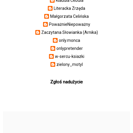
Klaudia Cebula
Literacka Zrzęda
Małgorzata Celińska
PoważnieNiepoważny
Zaczytana Słowianka (Arnika)
only.monca
onlypretender
w-sercu-ksiazki
zielony_motyl
Zgłoś nadużycie