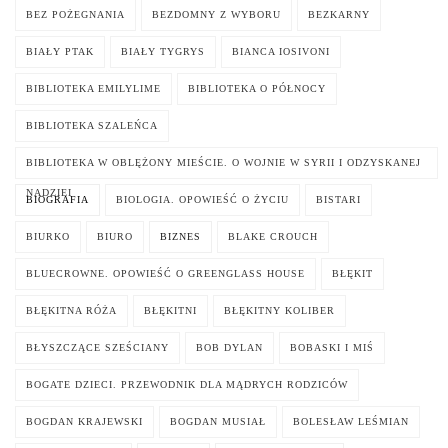
BEZ POŻEGNANIA
BEZDOMNY Z WYBORU
BEZKARNY
BIAŁY PTAK
BIAŁY TYGRYS
BIANCA IOSIVONI
BIBLIOTEKA EMILYLIME
BIBLIOTEKA O PÓŁNOCY
BIBLIOTEKA SZALEŃCA
BIBLIOTEKA W OBLĘŻONY MIEŚCIE. O WOJNIE W SYRII I ODZYSKANEJ
NADZIEI
BIOGRAFIA
BIOLOGIA. OPOWIEŚĆ O ŻYCIU
BISTARI
BIURKO
BIURO
BIZNES
BLAKE CROUCH
BLUECROWNE. OPOWIEŚĆ O GREENGLASS HOUSE
BŁĘKIT
BŁĘKITNA RÓŻA
BŁĘKITNI
BŁĘKITNY KOLIBER
BŁYSZCZĄCE SZEŚCIANY
BOB DYLAN
BOBASKI I MIŚ
BOGATE DZIECI. PRZEWODNIK DLA MĄDRYCH RODZICÓW
BOGDAN KRAJEWSKI
BOGDAN MUSIAŁ
BOLESŁAW LEŚMIAN