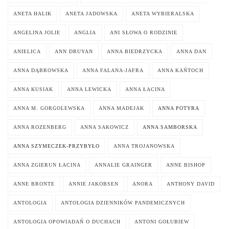
ANETA HALIK
ANETA JADOWSKA
ANETA WYBIERALSKA
ANGELINA JOLIE
ANGLIA
ANI SŁOWA O RODZINIE
ANIELICA
ANN DRUYAN
ANNA BIEDRZYCKA
ANNA DAN
ANNA DĄBROWSKA
ANNA FALANA-JAFRA
ANNA KAŃTOCH
ANNA KUSIAK
ANNA LEWICKA
ANNA ŁACINA
ANNA M. GORGOLEWSKA
ANNA MADEJAK
ANNA POTYRA
ANNA ROZENBERG
ANNA SAKOWICZ
ANNA SAMBORSKA
ANNA SZYMECZEK-PRZYBYŁO
ANNA TROJANOWSKA
ANNA ZGIERUN ŁACINA
ANNALIE GRAINGER
ANNE BISHOP
ANNE BRONTE
ANNIE JAKOBSEN
ANORA
ANTHONY DAVID
ANTOLOGIA
ANTOLOGIA DZIENNIKÓW PANDEMICZNYCH
ANTOLOGIA OPOWIADAŃ O DUCHACH
ANTONI GOŁUBIEW