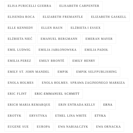
ELISA PURICELLI GUERRA
ELISABETH CARPENTER
ELISENDA ROCA
ELIZABETH FREMANTLE
ELIZABETH GASKELL
ELLE KENNEDY
ELLEN HAUN
ELŻBIETA I ESSEX
ELŻBIETA NIEĆ
EMANUEL BERGMANN
EMERAN MAYER
EMIL LUDWIG
EMILIA JABŁONOWSKA
EMILIA PADOŁ
EMILIA PEREZ
EMILY BRONTË
EMILY HENRY
EMILY ST. JOHN MANDEL
EMPIK
EMPIK SELFPUBLISHING
ENOLA HOLMES
ENOLA HOLMES. SPRAWA ZAGINIONEGO MARKIZA
ERIC FLINT
ERIC-EMMANUEL SCHMITT
ERICH MARIA REMARQUE
ERIN ENTRADA KELLY
ERNA
EROTYK
ERYSTYKA
ETHEL LINA WHITE
ETYKA
EUGENE SUE
EUROPA
EWA NABIAŁCZYK
EWA ORNACKA