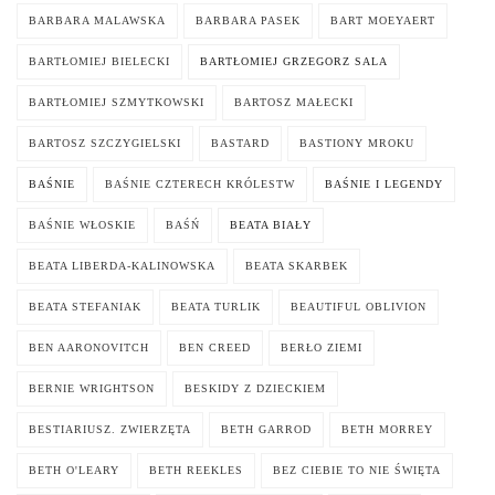
BARBARA MALAWSKA
BARBARA PASEK
BART MOEYAERT
BARTŁOMIEJ BIELECKI
BARTŁOMIEJ GRZEGORZ SALA
BARTŁOMIEJ SZMYTKOWSKI
BARTOSZ MAŁECKI
BARTOSZ SZCZYGIELSKI
BASTARD
BASTIONY MROKU
BAŚNIE
BAŚNIE CZTERECH KRÓLESTW
BAŚNIE I LEGENDY
BAŚNIE WŁOSKIE
BAŚŃ
BEATA BIAŁY
BEATA LIBERDA-KALINOWSKA
BEATA SKARBEK
BEATA STEFANIAK
BEATA TURLIK
BEAUTIFUL OBLIVION
BEN AARONOVITCH
BEN CREED
BERŁO ZIEMI
BERNIE WRIGHTSON
BESKIDY Z DZIECKIEM
BESTIARIUSZ. ZWIERZĘTA
BETH GARROD
BETH MORREY
BETH O'LEARY
BETH REEKLES
BEZ CIEBIE TO NIE ŚWIĘTA