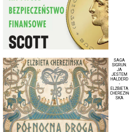
SAGA
SIGRUN.
JA
JESTEM
HALDERD
-
ELŻBIETA
CHEREZIŃ
SKA