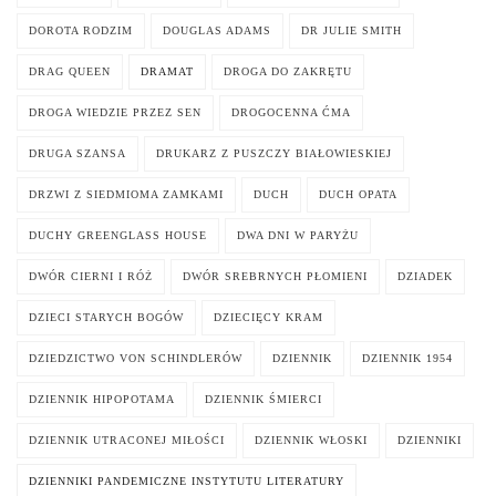
DOROTA RODZIM
DOUGLAS ADAMS
DR JULIE SMITH
DRAG QUEEN
DRAMAT
DROGA DO ZAKRĘTU
DROGA WIEDZIE PRZEZ SEN
DROGOCENNA ĆMA
DRUGA SZANSA
DRUKARZ Z PUSZCZY BIAŁOWIESKIEJ
DRZWI Z SIEDMIOMA ZAMKAMI
DUCH
DUCH OPATA
DUCHY GREENGLASS HOUSE
DWA DNI W PARYŻU
DWÓR CIERNI I RÓŻ
DWÓR SREBRNYCH PŁOMIENI
DZIADEK
DZIECI STARYCH BOGÓW
DZIECIĘCY KRAM
DZIEDZICTWO VON SCHINDLERÓW
DZIENNIK
DZIENNIK 1954
DZIENNIK HIPOPOTAMA
DZIENNIK ŚMIERCI
DZIENNIK UTRACONEJ MIŁOŚCI
DZIENNIK WŁOSKI
DZIENNIKI
DZIENNIKI PANDEMICZNE INSTYTUTU LITERATURY