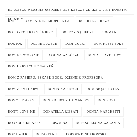
DLACZEGO WŁAŚNIE JA? KIEDY ZŁE RZECZY ZDARZAJĄ SIĘ DOBRYM
LUDZIOM
DNI
DO OSTATNIEJ KROPLI KRWI
DO TRZECH RAZY
DO TRZECH RAZY ŚMIERĆ
DOBRZY SĄSIEDZI
DOGMAN
DOKTOR
DOLNE ŁUŻYCE
DOM GUCCI
DOM KLEPSYDRY
DOM NA WYGONIE
DOM NA WZGÓRZU
DOM STU SZEPTÓW
DOM UKRYTYCH ZNACZEŃ
DOM Z PAPIERU. ESCAPE BOOK. DZIENNIK PROFESORA
DOM ZIEMI I KRWI
DOMINIKA BRYCH
DOMINIQUE LOREAU
DOMY PISARZY
DON KICHOT Z LA MANCZY
DON ROSA
DON'T LOVE ME
DONATELLA RIZZATI
DONNA MARCHETTI
DOOKOŁA-KSIĄŻEK
DOPAMINA
DOPAŚĆ LEONA WAGANTA
DORA WILK
DORASTANIE
DOROTA BINDAROWSKA