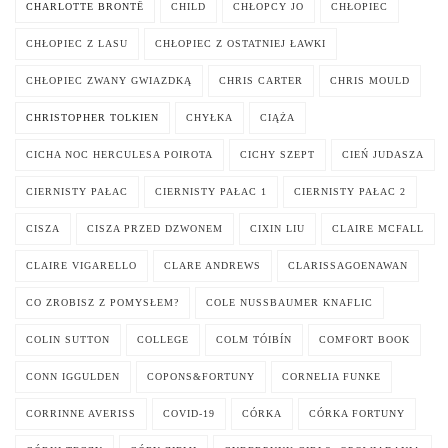
CHARLOTTE BRONTË
CHILD
CHŁOPCY JO
CHŁOPIEC
CHŁOPIEC Z LASU
CHŁOPIEC Z OSTATNIEJ ŁAWKI
CHŁOPIEC ZWANY GWIAZDKĄ
CHRIS CARTER
CHRIS MOULD
CHRISTOPHER TOLKIEN
CHYŁKA
CIĄŻA
CICHA NOC HERCULESA POIROTA
CICHY SZEPT
CIEŃ JUDASZA
CIERNISTY PAŁAC
CIERNISTY PAŁAC 1
CIERNISTY PAŁAC 2
CISZA
CISZA PRZED DZWONEM
CIXIN LIU
CLAIRE MCFALL
CLAIRE VIGARELLO
CLARE ANDREWS
CLARISSAGOENAWAN
CO ZROBISZ Z POMYSŁEM?
COLE NUSSBAUMER KNAFLIC
COLIN SUTTON
COLLEGE
COLM TÓIBÍN
COMFORT BOOK
CONN IGGULDEN
COPONS&FORTUNY
CORNELIA FUNKE
CORRINNE AVERISS
COVID-19
CÓRKA
CÓRKA FORTUNY