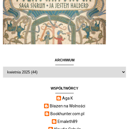
ARCHIWUM
WSPÓŁTWÓRCY
Aga K
Błazen na Wolności
Bookhunter.com.pl
Emaleth89