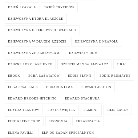
DZIEŃ SZAKALA
DZIEŃ TRYFIDÓW
DZIEWCZYNA KTÓRA KLASZCZE
DZIEWCZYNA O PERŁOWYCH WŁOSACH
DZIEWCZYNA W DRUGIM RZĘDZIE
DZIEWCZYNA Z NEAPOLU
DZIEWCZYNA ZE SKRZYPCAMI
DZIEWIĄTY DOM
DZIWNE LOSY JANE EYRE
DŻENTELMEN WŁAMYWACZ
E.RAJ
EBOOK
ECHA ZAŚWIATÓW
EDDIE FLYNN
EDDIE REDMAYNE
EDGAR WALLACE
EDUARDA LIMA
EDWARD ASHTON
EDWARD BROOKE-HITCHING
EDWARD STACHURA
EDYCJA TEKSTÓW
EDYTA ŚWIĘTEK
EGMONT
EILIS LACEY
EINE KLEINE TRUP
EKONOMIA
EKRANIZACJA
ELENA FAVILLI
ELF DO ZADAŃ SPECJALNYCH