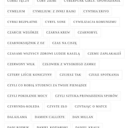
CÓRKI TĘCZY
CÓRY ZIEMI
CYBERPUNK GIRLS. OPOWIADANIA
CYMELIUM
CYMELIUM: Z INNEJ BAJKI
CYNTHIA ERIVO
CYRKI BEZPŁATNE
CYRYL SONE
CYWILIZACJA KOMUNIZMU
CZARCIE WZGÓRZE
CZARNA KREW
CZARNOBYL
CZARNOKSIĘŻNIK Z OZ
CZAS NA CISZĘ
CZASAMI WSZYSCY ZDROWI LUDZIE KASZLĄ
CZEMU ZAPŁAKAŁEŚ
CZERWONY WILK
CZŁOWIEK Z WYSOKIEGO ZAMKU
CZTERY LIŚCIE KONICZYNY
CZUJESZ TAK
CZUŁE SPOTKANIA
CZYLI CO ROBIĄ STUDENCI ZA TWOJE PIENIĄDZE
CZYLI POKOLENIE MOCY
CZYLI SZTUKA PROWADZENIA SPORÓW
CZYRYNDA-KOLEDA
CZYSTE ZŁO
CZYTAJĄC O MATCE
DALAJLAMA
DAMIEN CALLIXTE
DAN MILLAN
DANI RODRIK
DANIEL KOZIARSKI
DANIEL KRAUS