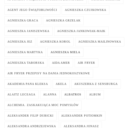
AGENT JEGO ŚWIĄTOBLIWOŚCI
AGNIESZKA CZUJKOWSKA
AGNIESZKA GRACA
AGNIESZKA GRZELAK
AGNIESZKA JANISZEWSKA
AGNIESZKA JANKOWIAK-MAIK
AGNIESZKA JEZ
AGNIESZKA KOROL
AGNIESZKA MAILINOWSKA
AGNIESZKA MARTYKA
AGNIESZKA MIELA
AGNIESZKA TABORSKA
AIDA AMER
AIR FRYER
AIR FRYER PRZEPISY NA DANIA JEDNOKOSZYKOWE
AKADEMIA PANA KLEKSA
AKELA
AKUSZERKA Z SENSBURGA
ALAITZ LECEAGA
ALANNA
ALBATROS
ALBUM
ALCHEMIA. ZASKAKUJĄCA MOC POMYSŁÓW
ALEKSANDER FILIP DUBICKI
ALEKSANDER POTIOMKIN
ALEKSANDRA ANDRZEJEWSKA
ALEKSANDRA JONASZ