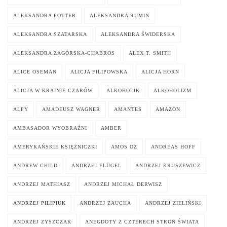
ALEKSANDRA POTTER
ALEKSANDRA RUMIN
ALEKSANDRA SZATARSKA
ALEKSANDRA ŚWIDERSKA
ALEKSANDRA ZAGÓRSKA-CHABROS
ALEX T. SMITH
ALICE OSEMAN
ALICJA FILIPOWSKA
ALICJA HORN
ALICJA W KRAINIE CZARÓW
ALKOHOLIK
ALKOHOLIZM
ALPY
AMADEUSZ WAGNER
AMANTES
AMAZON
AMBASADOR WYOBRAŹNI
AMBER
AMERYKAŃSKIE KSIĘŻNICZKI
AMOS OZ
ANDREAS HOFF
ANDREW CHILD
ANDRZEJ FLÜGEL
ANDRZEJ KRUSZEWICZ
ANDRZEJ MATHIASZ
ANDRZEJ MICHAŁ DERWISZ
ANDRZEJ PILIPIUK
ANDRZEJ ZAUCHA
ANDRZEJ ZIELIŃSKI
ANDRZEJ ZYSZCZAK
ANEGDOTY Z CZTERECH STRON ŚWIATA