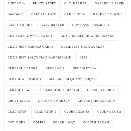
FUNDACJA
FUNNY STORY
G. T. KARBER
GABRIELLE ZEVIN
GANDALF
GARBATE LATO
GARDEROBA
GARDNER DOZOIS
GARETH RUBIN
GARY BRAVER
GDY GAŚNIE UŚMIECH
GDY SŁOŃCE WYPIEKA SNY
GDZIE DIABEŁ MÓWI DOBRANOC
GDZIE JEST KORONA CARA?
GDZIE JEST MOJA CÓRKA?
GDZIE JEST SKRZYNIA Z KARABINAMI?
GEJE
GENERAŁ I PANNA
GEOGRAFIA
GEOPOLITYKA
GEORGE A. ROMERO
GEORGE I BŁĘKITNY KSIĘŻYC
GEORGE ORWELL
GEORGE R.R. MARTIN
GEORGETTE HEYER
GHOST RIDER
GILOTYNA MARZEŃ
GIOVANNI BOCCACCIO
GLADIATOR
GLADIATOR 2
GLOBALIZACJA
GŁODNA GÓRA
GOD MODE
GOLEM
GOŁĄB I WĄŻ
GOŁYMI RĘKAMI