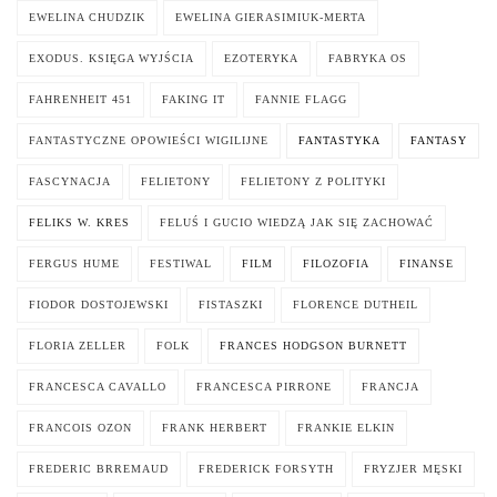
EWELINA CHUDZIK
EWELINA GIERASIMIUK-MERTA
EXODUS. KSIĘGA WYJŚCIA
EZOTERYKA
FABRYKA OS
FAHRENHEIT 451
FAKING IT
FANNIE FLAGG
FANTASTYCZNE OPOWIEŚCI WIGILIJNE
FANTASTYKA
FANTASY
FASCYNACJA
FELIETONY
FELIETONY Z POLITYKI
FELIKS W. KRES
FELUŚ I GUCIO WIEDZĄ JAK SIĘ ZACHOWAĆ
FERGUS HUME
FESTIWAL
FILM
FILOZOFIA
FINANSE
FIODOR DOSTOJEWSKI
FISTASZKI
FLORENCE DUTHEIL
FLORIA ZELLER
FOLK
FRANCES HODGSON BURNETT
FRANCESCA CAVALLO
FRANCESCA PIRRONE
FRANCJA
FRANCOIS OZON
FRANK HERBERT
FRANKIE ELKIN
FREDERIC BRREMAUD
FREDERICK FORSYTH
FRYZJER MĘSKI