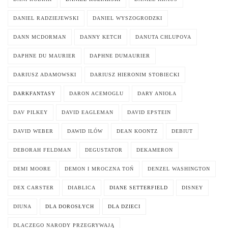
DANIEL RADZIEJEWSKI
DANIEL WYSZOGRODZKI
DANN MCDORMAN
DANNY KETCH
DANUTA CHLUPOVA
DAPHNE DU MAURIER
DAPHNE DUMAURIER
DARIUSZ ADAMOWSKI
DARIUSZ HIERONIM STOBIECKI
DARKFANTASY
DARON ACEMOGLU
DARY ANIOŁA
DAV PILKEY
DAVID EAGLEMAN
DAVID EPSTEIN
DAVID WEBER
DAWID ILÓW
DEAN KOONTZ
DEBIUT
DEBORAH FELDMAN
DEGUSTATOR
DEKAMERON
DEMI MOORE
DEMON I MROCZNA TOŃ
DENZEL WASHINGTON
DEX CARSTER
DIABLICA
DIANE SETTERFIELD
DISNEY
DIUNA
DLA DOROSŁYCH
DLA DZIECI
DLACZEGO NARODY PRZEGRYWAJĄ