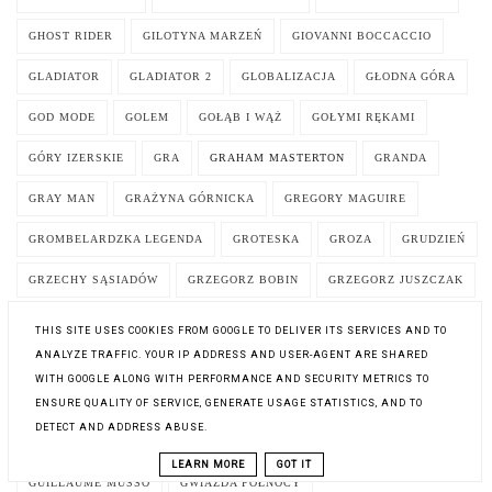
GHOST RIDER
GILOTYNA MARZEŃ
GIOVANNI BOCCACCIO
GLADIATOR
GLADIATOR 2
GLOBALIZACJA
GŁODNA GÓRA
GOD MODE
GOLEM
GOŁĄB I WĄŻ
GOŁYMI RĘKAMI
GÓRY IZERSKIE
GRA
GRAHAM MASTERTON
GRANDA
GRAY MAN
GRAŻYNA GÓRNICKA
GREGORY MAGUIRE
GROMBELARDZKA LEGENDA
GROTESKA
GROZA
GRUDZIEŃ
GRZECHY SĄSIADÓW
GRZEGORZ BOBIN
GRZEGORZ JUSZCZAK
GRZEGORZ MUSIAŁ
GRZEGORZ WIELGUS
GRZEGRZÓŁKA
THIS SITE USES COOKIES FROM GOOGLE TO DELIVER ITS SERVICES AND TO
ANALYZE TRAFFIC. YOUR IP ADDRESS AND USER-AGENT ARE SHARED
GRZESZNIK NAWRÓCONY
GUCIO SIĘ DENERWUJE
WITH GOOGLE ALONG WITH PERFORMANCE AND SECURITY METRICS TO
GUCIO SIĘ NIECIERPLIWI
GUCIO SIĘ NUDZI
ENSURE QUALITY OF SERVICE, GENERATE USAGE STATISTICS, AND TO
DETECT AND ADDRESS ABUSE.
GUCIO SIĘ ZAKOCHUJE
GUILBERT FRANCOISE
LEARN MORE
GOT IT
GUILLAUME MUSSO
GWIAZDA PÓŁNOCY