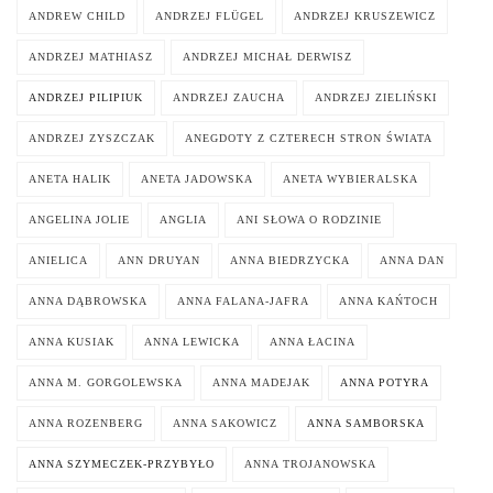
ANDREW CHILD
ANDRZEJ FLÜGEL
ANDRZEJ KRUSZEWICZ
ANDRZEJ MATHIASZ
ANDRZEJ MICHAŁ DERWISZ
ANDRZEJ PILIPIUK
ANDRZEJ ZAUCHA
ANDRZEJ ZIELIŃSKI
ANDRZEJ ZYSZCZAK
ANEGDOTY Z CZTERECH STRON ŚWIATA
ANETA HALIK
ANETA JADOWSKA
ANETA WYBIERALSKA
ANGELINA JOLIE
ANGLIA
ANI SŁOWA O RODZINIE
ANIELICA
ANN DRUYAN
ANNA BIEDRZYCKA
ANNA DAN
ANNA DĄBROWSKA
ANNA FALANA-JAFRA
ANNA KAŃTOCH
ANNA KUSIAK
ANNA LEWICKA
ANNA ŁACINA
ANNA M. GORGOLEWSKA
ANNA MADEJAK
ANNA POTYRA
ANNA ROZENBERG
ANNA SAKOWICZ
ANNA SAMBORSKA
ANNA SZYMECZEK-PRZYBYŁO
ANNA TROJANOWSKA