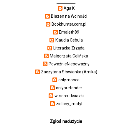
Aga K
Błazen na Wolności
Bookhunter.com.pl
Emaleth89
Klaudia Cebula
Literacka Zrzęda
Małgorzata Celińska
PoważnieNiepoważny
Zaczytana Słowianka (Arnika)
only.monca
onlypretender
w-sercu-ksiazki
zielony_motyl
Zgłoś nadużycie