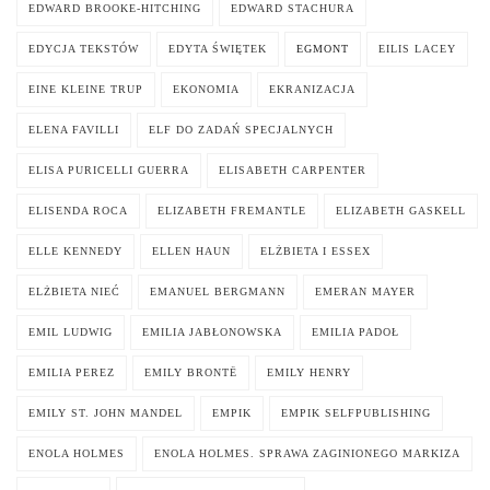
EDWARD BROOKE-HITCHING
EDWARD STACHURA
EDYCJA TEKSTÓW
EDYTA ŚWIĘTEK
EGMONT
EILIS LACEY
EINE KLEINE TRUP
EKONOMIA
EKRANIZACJA
ELENA FAVILLI
ELF DO ZADAŃ SPECJALNYCH
ELISA PURICELLI GUERRA
ELISABETH CARPENTER
ELISENDA ROCA
ELIZABETH FREMANTLE
ELIZABETH GASKELL
ELLE KENNEDY
ELLEN HAUN
ELŻBIETA I ESSEX
ELŻBIETA NIEĆ
EMANUEL BERGMANN
EMERAN MAYER
EMIL LUDWIG
EMILIA JABŁONOWSKA
EMILIA PADOŁ
EMILIA PEREZ
EMILY BRONTË
EMILY HENRY
EMILY ST. JOHN MANDEL
EMPIK
EMPIK SELFPUBLISHING
ENOLA HOLMES
ENOLA HOLMES. SPRAWA ZAGINIONEGO MARKIZA