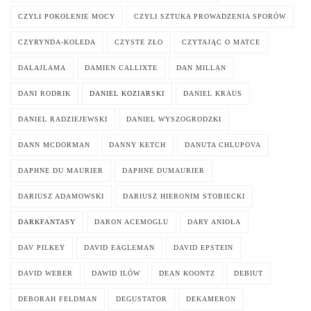
CZYLI POKOLENIE MOCY
CZYLI SZTUKA PROWADZENIA SPORÓW
CZYRYNDA-KOLEDA
CZYSTE ZŁO
CZYTAJĄC O MATCE
DALAJLAMA
DAMIEN CALLIXTE
DAN MILLAN
DANI RODRIK
DANIEL KOZIARSKI
DANIEL KRAUS
DANIEL RADZIEJEWSKI
DANIEL WYSZOGRODZKI
DANN MCDORMAN
DANNY KETCH
DANUTA CHLUPOVA
DAPHNE DU MAURIER
DAPHNE DUMAURIER
DARIUSZ ADAMOWSKI
DARIUSZ HIERONIM STOBIECKI
DARKFANTASY
DARON ACEMOGLU
DARY ANIOŁA
DAV PILKEY
DAVID EAGLEMAN
DAVID EPSTEIN
DAVID WEBER
DAWID ILÓW
DEAN KOONTZ
DEBIUT
DEBORAH FELDMAN
DEGUSTATOR
DEKAMERON