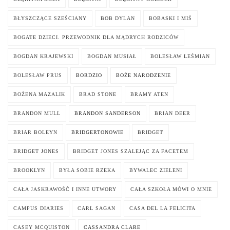
BŁYSZCZĄCE SZEŚCIANY
BOB DYLAN
BOBASKI I MIŚ
BOGATE DZIECI. PRZEWODNIK DLA MĄDRYCH RODZICÓW
BOGDAN KRAJEWSKI
BOGDAN MUSIAŁ
BOLESŁAW LEŚMIAN
BOLESŁAW PRUS
BORDZIO
BOŻE NARODZENIE
BOŻENA MAZALIK
BRAD STONE
BRAMY ATEN
BRANDON MULL
BRANDON SANDERSON
BRIAN DEER
BRIAR BOLEYN
BRIDGERTONOWIE
BRIDGET
BRIDGET JONES
BRIDGET JONES SZALEJĄC ZA FACETEM
BROOKLYN
BYŁA SOBIE RZEKA
BYWALEC ZIELENI
CAŁA JASKRAWOŚĆ I INNE UTWORY
CAŁA SZKOŁA MÓWI O MNIE
CAMPUS DIARIES
CARL SAGAN
CASA DEL LA FELICITA
CASEY MCQUISTON
CASSANDRA CLARE