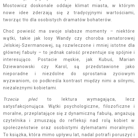
Mostowicz doskonale oddaje klimat miasta, w którym
nowe idee zderzają się z tradycyjnymi wartościami,
tworząc tło dla osobistych dramatów bohaterów.
Choć powieść ma swoje słabsze momenty – niektóre
wątki, takie jak losy Wandy czy choroba senatorowej
Jelskiej-Szermanowej, są rozwleczone i mniej istotne dla
głównej fabuły – to jednak całość prezentuje się spójnie i
interesująco. Postacie męskie, jak Kubuś, Marian
Dziewanowski czy Karol, są przedstawione jako
nieporadne i niezdolne do sprostania życiowym
wyzwaniom, co podkreśla kontrast między nimi a silnymi,
niezależnymi kobietami.
Trzecia płeć
to lektura wymagająca, lecz
satysfakcjonująca. Wątki psychologiczne, filozoficzne i
moralne, przeplatające się z dynamiczną fabułą, angażują
czytelnika i zmuszają do refleksji nad rolą kobiet w
społeczeństwie oraz osobistymi dylematami moralnymi.
To książka, która mimo upływu lat, nadal potrafi poruszyć i