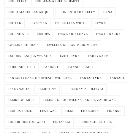
ERIC FLINT
ERIC-EMMANUEL SCHMITT
ERICH MARIA REMARQUE
ERIN ENTRADA KELLY
ERNA
EROTYK
ERYSTYKA
ETHEL LINA WHITE
ETYKA
EUGENE SUE
EUROPA
EWA NABIAŁCZYK
EWA ORNACKA
EWELINA CHUDZIK
EWELINA GIERASIMIUK-MERTA
EXODUS. KSIĘGA WYJŚCIA
EZOTERYKA
FABRYKA OS
FAHRENHEIT 451
FAKING IT
FANNIE FLAGG
FANTASTYCZNE OPOWIEŚCI WIGILIJNE
FANTASTYKA
FANTASY
FASCYNACJA
FELIETONY
FELIETONY Z POLITYKI
FELIKS W. KRES
FELUŚ I GUCIO WIEDZĄ JAK SIĘ ZACHOWAĆ
FERGUS HUME
FESTIWAL
FILM
FILOZOFIA
FINANSE
FIODOR DOSTOJEWSKI
FISTASZKI
FLORENCE DUTHEIL
FLORIA ZELLER
FOLK
FRANCES HODGSON BURNETT