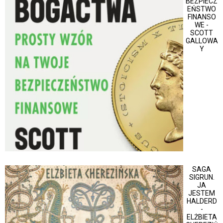
BEZPIECZ
EŃSTWO
FINANSO
WE -
SCOTT
GALLOWA
Y
SAGA
SIGRUN.
JA
JESTEM
HALDERD
-
ELŻBIETA