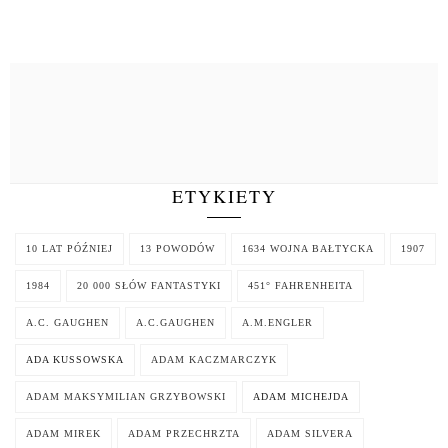
ETYKIETY
10 LAT PÓŹNIEJ
13 POWODÓW
1634 WOJNA BAŁTYCKA
1907
1984
20 000 SŁÓW FANTASTYKI
451° FAHRENHEITA
A.C. GAUGHEN
A.C.GAUGHEN
A.M.ENGLER
ADA KUSSOWSKA
ADAM KACZMARCZYK
ADAM MAKSYMILIAN GRZYBOWSKI
ADAM MICHEJDA
ADAM MIREK
ADAM PRZECHRZTA
ADAM SILVERA