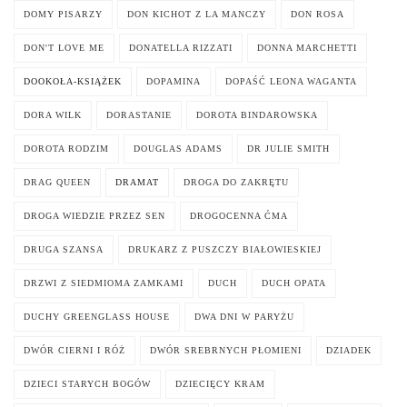
DOMY PISARZY
DON KICHOT Z LA MANCZY
DON ROSA
DON'T LOVE ME
DONATELLA RIZZATI
DONNA MARCHETTI
DOOKOŁA-KSIĄŻEK
DOPAMINA
DOPAŚĆ LEONA WAGANTA
DORA WILK
DORASTANIE
DOROTA BINDAROWSKA
DOROTA RODZIM
DOUGLAS ADAMS
DR JULIE SMITH
DRAG QUEEN
DRAMAT
DROGA DO ZAKRĘTU
DROGA WIEDZIE PRZEZ SEN
DROGOCENNA ĆMA
DRUGA SZANSA
DRUKARZ Z PUSZCZY BIAŁOWIESKIEJ
DRZWI Z SIEDMIOMA ZAMKAMI
DUCH
DUCH OPATA
DUCHY GREENGLASS HOUSE
DWA DNI W PARYŻU
DWÓR CIERNI I RÓŻ
DWÓR SREBRNYCH PŁOMIENI
DZIADEK
DZIECI STARYCH BOGÓW
DZIECIĘCY KRAM