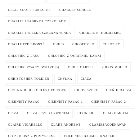
CECIL SCOTT FORESTER
CHARLES SCHULZ
CHARLIE I FABRYKA CZEKOLADY
CHARLIE I WIELKA SZKLANA WINDA
CHARLIE N. HOLMBERG
CHARLOTTE BRONTË
CHILD
CHŁOPCY JO
CHŁOPIEC
CHŁOPIEC Z LASU
CHŁOPIEC Z OSTATNIEJ ŁAWKI
CHŁOPIEC ZWANY GWIAZDKĄ
CHRIS CARTER
CHRIS MOULD
CHRISTOPHER TOLKIEN
CHYŁKA
CIĄŻA
CICHA NOC HERCULESA POIROTA
CICHY SZEPT
CIEŃ JUDASZA
CIERNISTY PAŁAC
CIERNISTY PAŁAC 1
CIERNISTY PAŁAC 2
CISZA
CISZA PRZED DZWONEM
CIXIN LIU
CLAIRE MCFALL
CLAIRE VIGARELLO
CLARE ANDREWS
CLARISSAGOENAWAN
CO ZROBISZ Z POMYSŁEM?
COLE NUSSBAUMER KNAFLIC