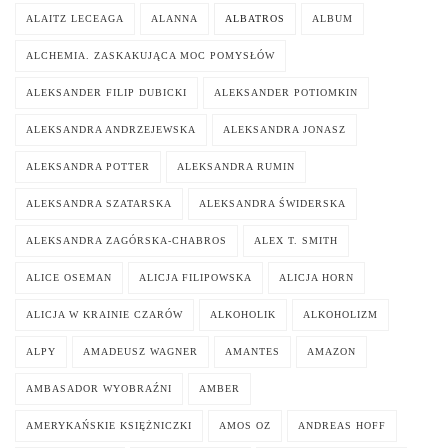
ALAITZ LECEAGA
ALANNA
ALBATROS
ALBUM
ALCHEMIA. ZASKAKUJĄCA MOC POMYSŁÓW
ALEKSANDER FILIP DUBICKI
ALEKSANDER POTIOMKIN
ALEKSANDRA ANDRZEJEWSKA
ALEKSANDRA JONASZ
ALEKSANDRA POTTER
ALEKSANDRA RUMIN
ALEKSANDRA SZATARSKA
ALEKSANDRA ŚWIDERSKA
ALEKSANDRA ZAGÓRSKA-CHABROS
ALEX T. SMITH
ALICE OSEMAN
ALICJA FILIPOWSKA
ALICJA HORN
ALICJA W KRAINIE CZARÓW
ALKOHOLIK
ALKOHOLIZM
ALPY
AMADEUSZ WAGNER
AMANTES
AMAZON
AMBASADOR WYOBRAŹNI
AMBER
AMERYKAŃSKIE KSIĘŻNICZKI
AMOS OZ
ANDREAS HOFF