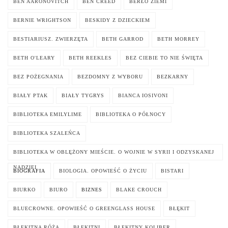
BEN AARONOVITCH
BEN CREED
BERŁO ZIEMI
BERNIE WRIGHTSON
BESKIDY Z DZIECKIEM
BESTIARIUSZ. ZWIERZĘTA
BETH GARROD
BETH MORREY
BETH O'LEARY
BETH REEKLES
BEZ CIEBIE TO NIE ŚWIĘTA
BEZ POŻEGNANIA
BEZDOMNY Z WYBORU
BEZKARNY
BIAŁY PTAK
BIAŁY TYGRYS
BIANCA IOSIVONI
BIBLIOTEKA EMILYLIME
BIBLIOTEKA O PÓŁNOCY
BIBLIOTEKA SZALEŃCA
BIBLIOTEKA W OBLĘŻONY MIEŚCIE. O WOJNIE W SYRII I ODZYSKANEJ
NADZIEI
BIOGRAFIA
BIOLOGIA. OPOWIEŚĆ O ŻYCIU
BISTARI
BIURKO
BIURO
BIZNES
BLAKE CROUCH
BLUECROWNE. OPOWIEŚĆ O GREENGLASS HOUSE
BŁĘKIT
BŁĘKITNA RÓŻA
BŁĘKITNI
BŁĘKITNY KOLIBER