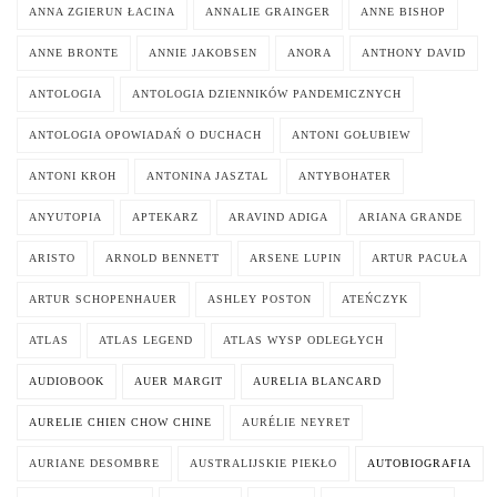
ANNA ZGIERUN ŁACINA
ANNALIE GRAINGER
ANNE BISHOP
ANNE BRONTE
ANNIE JAKOBSEN
ANORA
ANTHONY DAVID
ANTOLOGIA
ANTOLOGIA DZIENNIKÓW PANDEMICZNYCH
ANTOLOGIA OPOWIADAŃ O DUCHACH
ANTONI GOŁUBIEW
ANTONI KROH
ANTONINA JASZTAL
ANTYBOHATER
ANYUTOPIA
APTEKARZ
ARAVIND ADIGA
ARIANA GRANDE
ARISTO
ARNOLD BENNETT
ARSENE LUPIN
ARTUR PACUŁA
ARTUR SCHOPENHAUER
ASHLEY POSTON
ATEŃCZYK
ATLAS
ATLAS LEGEND
ATLAS WYSP ODLEGŁYCH
AUDIOBOOK
AUER MARGIT
AURELIA BLANCARD
AURELIE CHIEN CHOW CHINE
AURÉLIE NEYRET
AURIANE DESOMBRE
AUSTRALIJSKIE PIEKŁO
AUTOBIOGRAFIA