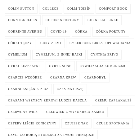
COLIN SUTTON
COLLEGE
COLM TÓIBÍN
COMFORT BOOK
CONN IGGULDEN
COPONS&FORTUNY
CORNELIA FUNKE
CORRINNE AVERISS
COVID-19
CÓRKA
CÓRKA FORTUNY
CÓRKI TĘCZY
CÓRY ZIEMI
CYBERPUNK GIRLS. OPOWIADANIA
CYMELIUM
CYMELIUM: Z INNEJ BAJKI
CYNTHIA ERIVO
CYRKI BEZPŁATNE
CYRYL SONE
CYWILIZACJA KOMUNIZMU
CZARCIE WZGÓRZE
CZARNA KREW
CZARNOBYL
CZARNOKSIĘŻNIK Z OZ
CZAS NA CISZĘ
CZASAMI WSZYSCY ZDROWI LUDZIE KASZLĄ
CZEMU ZAPŁAKAŁEŚ
CZERWONY WILK
CZŁOWIEK Z WYSOKIEGO ZAMKU
CZTERY LIŚCIE KONICZYNY
CZUJESZ TAK
CZUŁE SPOTKANIA
CZYLI CO ROBIĄ STUDENCI ZA TWOJE PIENIĄDZE