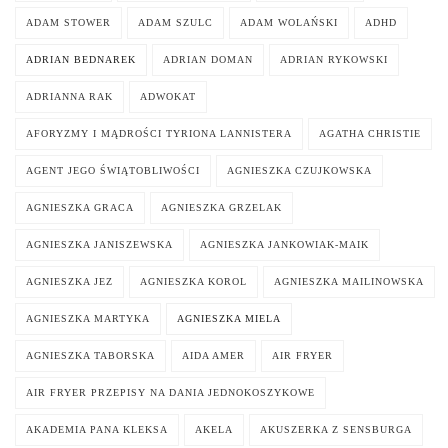
ADAM STOWER
ADAM SZULC
ADAM WOLAŃSKI
ADHD
ADRIAN BEDNAREK
ADRIAN DOMAN
ADRIAN RYKOWSKI
ADRIANNA RAK
ADWOKAT
AFORYZMY I MĄDROŚCI TYRIONA LANNISTERA
AGATHA CHRISTIE
AGENT JEGO ŚWIĄTOBLIWOŚCI
AGNIESZKA CZUJKOWSKA
AGNIESZKA GRACA
AGNIESZKA GRZELAK
AGNIESZKA JANISZEWSKA
AGNIESZKA JANKOWIAK-MAIK
AGNIESZKA JEZ
AGNIESZKA KOROL
AGNIESZKA MAILINOWSKA
AGNIESZKA MARTYKA
AGNIESZKA MIELA
AGNIESZKA TABORSKA
AIDA AMER
AIR FRYER
AIR FRYER PRZEPISY NA DANIA JEDNOKOSZYKOWE
AKADEMIA PANA KLEKSA
AKELA
AKUSZERKA Z SENSBURGA