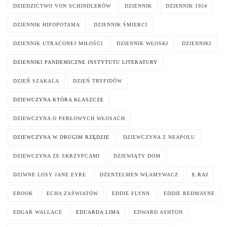
DZIEDZICTWO VON SCHINDLERÓW
DZIENNIK
DZIENNIK 1954
DZIENNIK HIPOPOTAMA
DZIENNIK ŚMIERCI
DZIENNIK UTRACONEJ MIŁOŚCI
DZIENNIK WŁOSKI
DZIENNIKI
DZIENNIKI PANDEMICZNE INSTYTUTU LITERATURY
DZIEŃ SZAKALA
DZIEŃ TRYFIDÓW
DZIEWCZYNA KTÓRA KLASZCZE
DZIEWCZYNA O PERŁOWYCH WŁOSACH
DZIEWCZYNA W DRUGIM RZĘDZIE
DZIEWCZYNA Z NEAPOLU
DZIEWCZYNA ZE SKRZYPCAMI
DZIEWIĄTY DOM
DZIWNE LOSY JANE EYRE
DŻENTELMEN WŁAMYWACZ
E.RAJ
EBOOK
ECHA ZAŚWIATÓW
EDDIE FLYNN
EDDIE REDMAYNE
EDGAR WALLACE
EDUARDA LIMA
EDWARD ASHTON