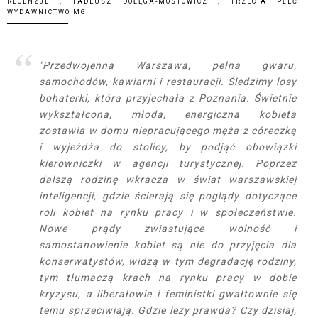
RECENZJE
,
TADEUSZ DOŁĘGA-MOSTOWICZ
,
TRZECIA PŁEĆ
,
WYDAWNICTWO MG
"Przedwojenna Warszawa, pełna gwaru,
samochodów, kawiarni i restauracji. Śledzimy losy
bohaterki, która przyjechała z Poznania. Świetnie
wykształcona, młoda, energiczna kobieta
zostawia w domu niepracującego męża z córeczką
i wyjeżdża do stolicy, by podjąć obowiązki
kierowniczki w agencji turystycznej. Poprzez
dalszą rodzinę wkracza w świat warszawskiej
inteligencji, gdzie ścierają się poglądy dotyczące
roli kobiet na rynku pracy i w społeczeństwie.
Nowe prądy zwiastujące wolność i
samostanowienie kobiet są nie do przyjęcia dla
konserwatystów, widzą w tym degradację rodziny,
tym tłumaczą krach na rynku pracy w dobie
kryzysu, a liberałowie i feministki gwałtownie się
temu sprzeciwiają. Gdzie leży prawda? Czy dzisiaj,