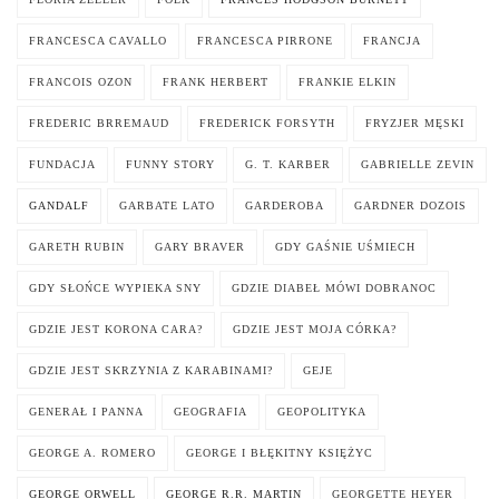
FRANCESCA CAVALLO
FRANCESCA PIRRONE
FRANCJA
FRANCOIS OZON
FRANK HERBERT
FRANKIE ELKIN
FREDERIC BRREMAUD
FREDERICK FORSYTH
FRYZJER MĘSKI
FUNDACJA
FUNNY STORY
G. T. KARBER
GABRIELLE ZEVIN
GANDALF
GARBATE LATO
GARDEROBA
GARDNER DOZOIS
GARETH RUBIN
GARY BRAVER
GDY GAŚNIE UŚMIECH
GDY SŁOŃCE WYPIEKA SNY
GDZIE DIABEŁ MÓWI DOBRANOC
GDZIE JEST KORONA CARA?
GDZIE JEST MOJA CÓRKA?
GDZIE JEST SKRZYNIA Z KARABINAMI?
GEJE
GENERAŁ I PANNA
GEOGRAFIA
GEOPOLITYKA
GEORGE A. ROMERO
GEORGE I BŁĘKITNY KSIĘŻYC
GEORGE ORWELL
GEORGE R.R. MARTIN
GEORGETTE HEYER