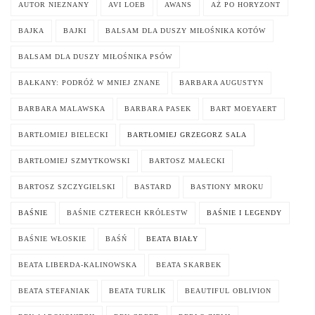
AUTOR NIEZNANY
AVI LOEB
AWANS
AŻ PO HORYZONT
BAJKA
BAJKI
BALSAM DLA DUSZY MIŁOŚNIKA KOTÓW
BALSAM DLA DUSZY MIŁOŚNIKA PSÓW
BAŁKANY: PODRÓŻ W MNIEJ ZNANE
BARBARA AUGUSTYN
BARBARA MALAWSKA
BARBARA PASEK
BART MOEYAERT
BARTŁOMIEJ BIELECKI
BARTŁOMIEJ GRZEGORZ SALA
BARTŁOMIEJ SZMYTKOWSKI
BARTOSZ MAŁECKI
BARTOSZ SZCZYGIELSKI
BASTARD
BASTIONY MROKU
BAŚNIE
BAŚNIE CZTERECH KRÓLESTW
BAŚNIE I LEGENDY
BAŚNIE WŁOSKIE
BAŚŃ
BEATA BIAŁY
BEATA LIBERDA-KALINOWSKA
BEATA SKARBEK
BEATA STEFANIAK
BEATA TURLIK
BEAUTIFUL OBLIVION