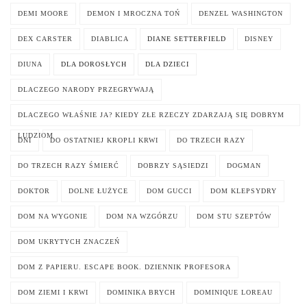
DEMI MOORE
DEMON I MROCZNA TOŃ
DENZEL WASHINGTON
DEX CARSTER
DIABLICA
DIANE SETTERFIELD
DISNEY
DIUNA
DLA DOROSŁYCH
DLA DZIECI
DLACZEGO NARODY PRZEGRYWAJĄ
DLACZEGO WŁAŚNIE JA? KIEDY ZŁE RZECZY ZDARZAJĄ SIĘ DOBRYM
LUDZIOM
DNI
DO OSTATNIEJ KROPLI KRWI
DO TRZECH RAZY
DO TRZECH RAZY ŚMIERĆ
DOBRZY SĄSIEDZI
DOGMAN
DOKTOR
DOLNE ŁUŻYCE
DOM GUCCI
DOM KLEPSYDRY
DOM NA WYGONIE
DOM NA WZGÓRZU
DOM STU SZEPTÓW
DOM UKRYTYCH ZNACZEŃ
DOM Z PAPIERU. ESCAPE BOOK. DZIENNIK PROFESORA
DOM ZIEMI I KRWI
DOMINIKA BRYCH
DOMINIQUE LOREAU