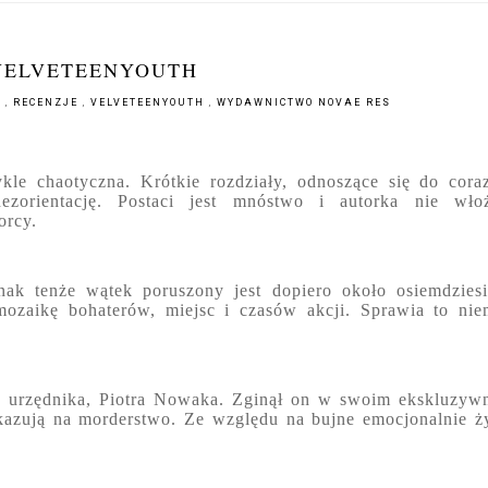
 VELVETEENYOUTH
H
,
RECENZJE
,
VELVETEENYOUTH
,
WYDAWNICTWO NOVAE RES
kle chaotyczna. Krótkie rozdziały, odnoszące się do cora
zorientację. Postaci jest mnóstwo i autorka nie włoż
orcy.
nak tenże wątek poruszony jest dopiero około osiemdziesi
zaikę bohaterów, miejsc i czasów akcji. Sprawia to nie
go urzędnika, Piotra Nowaka. Zginął on w swoim ekskluzy
zują na morderstwo. Ze względu na bujne emocjonalnie ż