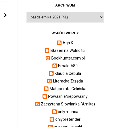
ARCHIWUM
WSPÓŁTWÓRCY
Aga K
Błazen na Wolności
Bookhunter.com.pl
Emaleth89
Klaudia Cebula
Literacka Zrzęda
Małgorzata Celińska
PoważnieNiepoważny
Zaczytana Słowianka (Arnika)
only.monca
onlypretender
w-sercu-ksiazki