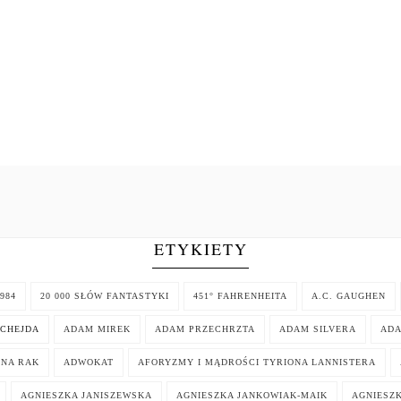
ETYKIETY
984
20 000 SŁÓW FANTASTYKI
451° FAHRENHEITA
A.C. GAUGHEN
CHEJDA
ADAM MIREK
ADAM PRZECHRZTA
ADAM SILVERA
AD
NNA RAK
ADWOKAT
AFORYZMY I MĄDROŚCI TYRIONA LANNISTERA
AGNIESZKA JANISZEWSKA
AGNIESZKA JANKOWIAK-MAIK
AGNIESZK