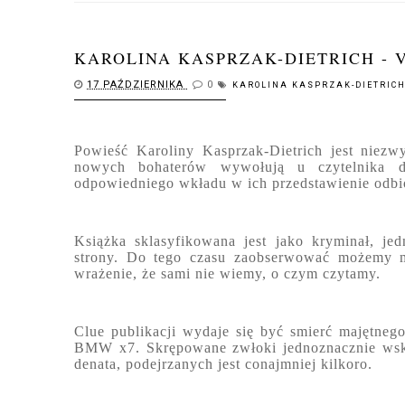
KAROLINA KASPRZAK-DIETRICH -
17 PAŹDZIERNIKA
0
KAROLINA KASPRZAK-DIETRIC
Powieść Karoliny Kasprzak-Dietrich jest niezwy
nowych bohaterów wywołują u czytelnika de
odpowiedniego wkładu w ich przedstawienie odbi
Książka sklasyfikowana jest jako kryminał, jed
strony. Do tego czasu zaobserwować możemy mo
wrażenie, że sami nie wiemy, o czym czytamy.
Clue publikacji wydaje się być smierć majętne
BMW x7. Skrępowane zwłoki jednoznacznie wska
denata, podejrzanych jest conajmniej kilkoro.