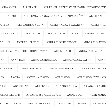
AIDA AMER
AIR FRYER
AIR FRYER PRZEPISY NA DANIA JEDNOKOSZY
S
ALBUM
ALCHEMIA. ZASKAKUJĄCA MOC POMYSŁÓW
ALEKSANDER
POTTER
ALEKSANDRA RUMIN
ALEKSANDRA SZATARSKA
ALEKSAND
AINIE CZARÓW
ALKOHOLIK
ALKOHOLIZM
ALPY
AMADEUSZ WA
 CHILD
ANDRZEJ FLÜGEL
ANDRZEJ KRUSZEWICZ
ANDRZEJ MATHI
GDOTY Z CZTERECH STRON ŚWIATA
ANETA HALIK
ANETA JADOWSKA
CKA
ANNA DAN
ANNA DĄBROWSKA
ANNA FALANA-JAFRA
ANNA
ROZENBERG
ANNA SAKOWICZ
ANNA SAMBORSKA
ANNA SZYMECZE
SEN
ANORA
ANTHONY DAVID
ANTOLOGIA
ANTOLOGIA DZIENNI
ATER
ANYUTOPIA
APTEKARZ
ARAVIND ADIGA
ARIANA GRANDE
ATLAS LEGEND
ATLAS WYSP ODLEGŁYCH
AUDIOBOOK
AUER MARG
AUTOBIOGRAFIA
AUTOR NIEZNANY
AVI LOEB
AWANS
AŻ PO H