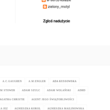
zielony_motyl
Zgłoś nadużycie
A.C.GAUGHEN
A.M.ENGLER
ADA KUSSOWSKA
AM STOWER
ADAM SZULC
ADAM WOLAŃSKI
ADHD
AGATHA CHRISTIE
AGENT JEGO ŚWIĄTOBLIWOŚCI
A JEZ
AGNIESZKA KOROL
AGNIESZKA MAILINOWSKA