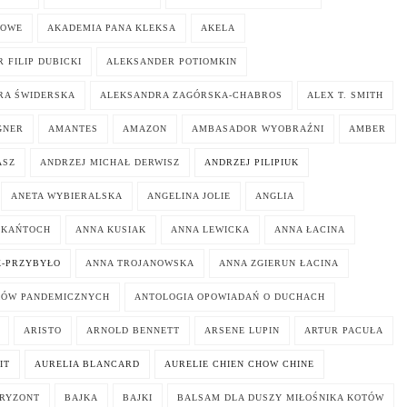
KOWE
AKADEMIA PANA KLEKSA
AKELA
 FILIP DUBICKI
ALEKSANDER POTIOMKIN
RA ŚWIDERSKA
ALEKSANDRA ZAGÓRSKA-CHABROS
ALEX T. SMITH
GNER
AMANTES
AMAZON
AMBASADOR WYOBRAŹNI
AMBER
ASZ
ANDRZEJ MICHAŁ DERWISZ
ANDRZEJ PILIPIUK
ANETA WYBIERALSKA
ANGELINA JOLIE
ANGLIA
 KAŃTOCH
ANNA KUSIAK
ANNA LEWICKA
ANNA ŁACINA
K-PRZYBYŁO
ANNA TROJANOWSKA
ANNA ZGIERUN ŁACINA
KÓW PANDEMICZNYCH
ANTOLOGIA OPOWIADAŃ O DUCHACH
ARISTO
ARNOLD BENNETT
ARSENE LUPIN
ARTUR PACUŁA
IT
AURELIA BLANCARD
AURELIE CHIEN CHOW CHINE
ORYZONT
BAJKA
BAJKI
BALSAM DLA DUSZY MIŁOŚNIKA KOTÓW