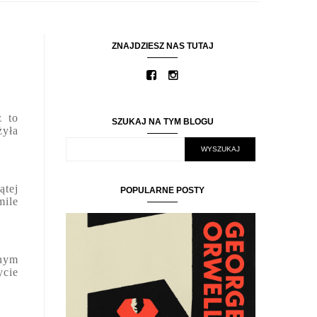
ZNAJDZIESZ NAS TUTAJ
z to
SZUKAJ NA TYM BLOGU
yła
ątej
POPULARNE POSTY
mile
wnym
ycie