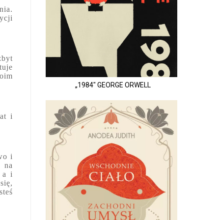
nia.
ycji
zbyt
tuje
moim
„1984" GEORGE ORWELL
at i
wo i
ą na
 a i
się,
steś