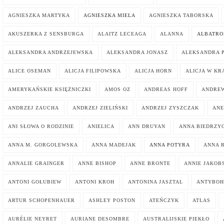
AGNIESZKA MARTYKA
AGNIESZKA MIELA
AGNIESZKA TABORSKA
AKUSZERKA Z SENSBURGA
ALAITZ LECEAGA
ALANNA
ALBATRO
ALEKSANDRA ANDRZEJEWSKA
ALEKSANDRA JONASZ
ALEKSANDRA 
ALICE OSEMAN
ALICJA FILIPOWSKA
ALICJA HORN
ALICJA W KR
AMERYKAŃSKIE KSIĘŻNICZKI
AMOS OZ
ANDREAS HOFF
ANDREW
ANDRZEJ ZAUCHA
ANDRZEJ ZIELIŃSKI
ANDRZEJ ZYSZCZAK
ANE
ANI SŁOWA O RODZINIE
ANIELICA
ANN DRUYAN
ANNA BIEDRZY
ANNA M. GORGOLEWSKA
ANNA MADEJAK
ANNA POTYRA
ANNA 
ANNALIE GRAINGER
ANNE BISHOP
ANNE BRONTE
ANNIE JAKOB
ANTONI GOŁUBIEW
ANTONI KROH
ANTONINA JASZTAL
ANTYBOH
ARTUR SCHOPENHAUER
ASHLEY POSTON
ATEŃCZYK
ATLAS
AURÉLIE NEYRET
AURIANE DESOMBRE
AUSTRALIJSKIE PIEKŁO