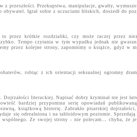
z przeszłości. Przekupstwa, manipulacje, gwałty, wymusze
obywatel. Igrał sobie z uczuciami bliskich, doszedł do poz
to przez krótkie rozdzialiki, czy może raczej przez nie
 szybko. Tempo czytania w tym wypadku jednak nie gwaran
niemy przez kolejne strony, zapomnimy o książce, gdyż w 
ohaterów, robiąc z ich orientacji seksualnej ogromny dram
Dojrzałości literackiej. Napisać dobry kryminał nie jest łat
owieść bardziej przypomina serię opowiadań publikowan
rawną, książkową historię. Zabrakło pisarskiej dojrzałości,
ydaje się odrealniona i na tabloidowym poziomie. Sprzedają 
ele wspólnego. Ze swojej strony - nie polecam… chyba, że je