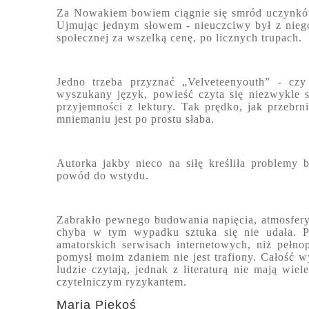
Za Nowakiem bowiem ciągnie się smród uczynków 
Ujmując jednym słowem - nieuczciwy był z niego 
społecznej za wszelką cenę, po licznych trupach.
Jedno trzeba przyznać „Velveteenyouth” - czy 
wyszukany język, powieść czyta się niezwykle
przyjemności z lektury. Tak prędko, jak przebr
mniemaniu jest po prostu słaba.
Autorka jakby nieco na siłę kreśliła problemy b
powód do wstydu.
Zabrakło pewnego budowania napięcia, atmosfery. 
chyba w tym wypadku sztuka się nie udała. P
amatorskich serwisach internetowych, niż pełnop
pomysł moim zdaniem nie jest trafiony. Całość w
ludzie czytają, jednak z literaturą nie mają wi
czytelniczym ryzykantem.
Maria Piękoś