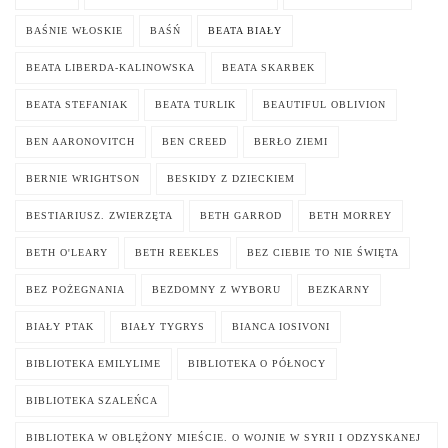
BAŚNIE WŁOSKIE
BAŚŃ
BEATA BIAŁY
BEATA LIBERDA-KALINOWSKA
BEATA SKARBEK
BEATA STEFANIAK
BEATA TURLIK
BEAUTIFUL OBLIVION
BEN AARONOVITCH
BEN CREED
BERŁO ZIEMI
BERNIE WRIGHTSON
BESKIDY Z DZIECKIEM
BESTIARIUSZ. ZWIERZĘTA
BETH GARROD
BETH MORREY
BETH O'LEARY
BETH REEKLES
BEZ CIEBIE TO NIE ŚWIĘTA
BEZ POŻEGNANIA
BEZDOMNY Z WYBORU
BEZKARNY
BIAŁY PTAK
BIAŁY TYGRYS
BIANCA IOSIVONI
BIBLIOTEKA EMILYLIME
BIBLIOTEKA O PÓŁNOCY
BIBLIOTEKA SZALEŃCA
BIBLIOTEKA W OBLĘŻONY MIEŚCIE. O WOJNIE W SYRII I ODZYSKANEJ