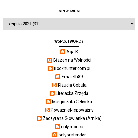
ARCHIWUM
WSPÓŁTWÓRCY
Aga K
Błazen na Wolności
Bookhunter.com.pl
Emaleth89
Klaudia Cebula
Literacka Zrzęda
Małgorzata Celińska
PoważnieNiepoważny
Zaczytana Słowianka (Arnika)
only.monca
onlypretender