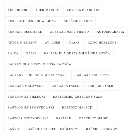
AUDIOBOOK
AUER MARGIT
AURELIA BLANCARD
AURELIE CHIEN CHOW CHINE
AURÉLIE NEYRET
AURIANE DESOMBRE
AUSTRALIJSKIE PIEKŁO
AUTOBIOGRAFIA
AUTOR NIEZNANY
AVI LOEB
AWANS
AŻ PO HORYZONT
BAJKA
BAJKI
BALSAM DLA DUSZY MIŁOŚNIKA KOTÓW
BALSAM DLA DUSZY MIŁOŚNIKA PSÓW
BAŁKANY: PODRÓŻ W MNIEJ ZNANE
BARBARA AUGUSTYN
BARBARA MALAWSKA
BARBARA PASEK
BART MOEYAERT
BARTŁOMIEJ BIELECKI
BARTŁOMIEJ GRZEGORZ SALA
BARTŁOMIEJ SZMYTKOWSKI
BARTOSZ MAŁECKI
BARTOSZ SZCZYGIELSKI
BASTARD
BASTIONY MROKU
BAŚNIE
BAŚNIE CZTERECH KRÓLESTW
BAŚNIE I LEGENDY