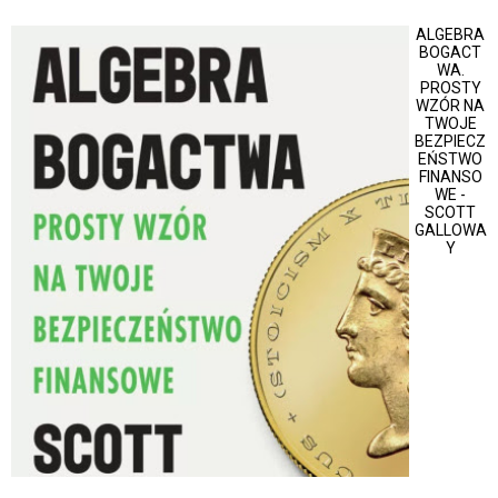
ALGEBRA
BOGACT
WA.
PROSTY
WZÓR NA
TWOJE
BEZPIECZ
EŃSTWO
FINANSO
WE -
SCOTT
GALLOWA
Y