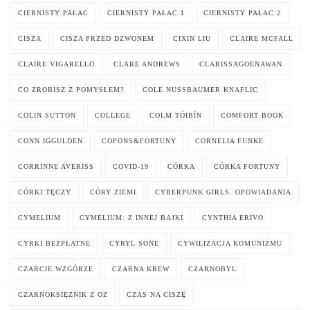
CIERNISTY PAŁAC
CIERNISTY PAŁAC 1
CIERNISTY PAŁAC 2
CISZA
CISZA PRZED DZWONEM
CIXIN LIU
CLAIRE MCFALL
CLAIRE VIGARELLO
CLARE ANDREWS
CLARISSAGOENAWAN
CO ZROBISZ Z POMYSŁEM?
COLE NUSSBAUMER KNAFLIC
COLIN SUTTON
COLLEGE
COLM TÓIBÍN
COMFORT BOOK
CONN IGGULDEN
COPONS&FORTUNY
CORNELIA FUNKE
CORRINNE AVERISS
COVID-19
CÓRKA
CÓRKA FORTUNY
CÓRKI TĘCZY
CÓRY ZIEMI
CYBERPUNK GIRLS. OPOWIADANIA
CYMELIUM
CYMELIUM: Z INNEJ BAJKI
CYNTHIA ERIVO
CYRKI BEZPŁATNE
CYRYL SONE
CYWILIZACJA KOMUNIZMU
CZARCIE WZGÓRZE
CZARNA KREW
CZARNOBYL
CZARNOKSIĘŻNIK Z OZ
CZAS NA CISZĘ