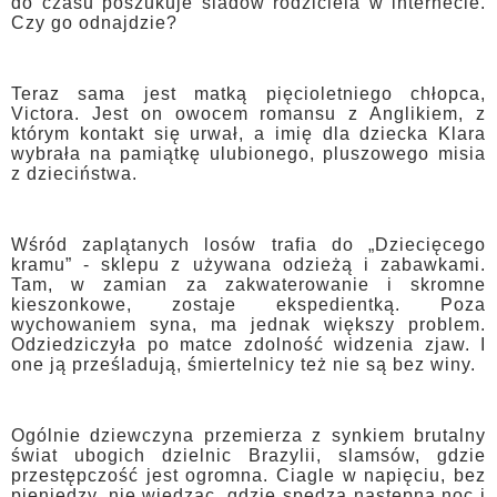
do czasu poszukuje śladów rodziciela w internecie.
Czy go odnajdzie?
Teraz sama jest matką pięcioletniego chłopca,
Victora. Jest on owocem romansu z Anglikiem, z
którym kontakt się urwał, a imię dla dziecka Klara
wybrała na pamiątkę ulubionego, pluszowego misia
z dzieciństwa.
Wśród zaplątanych losów trafia do „Dziecięcego
kramu” - sklepu z używana odzieżą i zabawkami.
Tam, w zamian za zakwaterowanie i skromne
kieszonkowe, zostaje ekspedientką. Poza
wychowaniem syna, ma jednak większy problem.
Odziedziczyła po matce zdolność widzenia zjaw. I
one ją prześladują, śmiertelnicy też nie są bez winy.
Ogólnie dziewczyna przemierza z synkiem brutalny
świat ubogich dzielnic Brazylii, slamsów, gdzie
przestępczość jest ogromna. Ciagle w napięciu, bez
pieniędzy, nie wiedząc, gdzie spędzą następną noc i