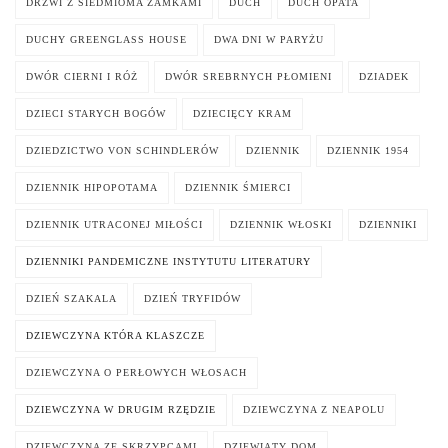
DRZWI Z SIEDMIOMA ZAMKAMI
DUCH
DUCH OPATA
DUCHY GREENGLASS HOUSE
DWA DNI W PARYŻU
DWÓR CIERNI I RÓŻ
DWÓR SREBRNYCH PŁOMIENI
DZIADEK
DZIECI STARYCH BOGÓW
DZIECIĘCY KRAM
DZIEDZICTWO VON SCHINDLERÓW
DZIENNIK
DZIENNIK 1954
DZIENNIK HIPOPOTAMA
DZIENNIK ŚMIERCI
DZIENNIK UTRACONEJ MIŁOŚCI
DZIENNIK WŁOSKI
DZIENNIKI
DZIENNIKI PANDEMICZNE INSTYTUTU LITERATURY
DZIEŃ SZAKALA
DZIEŃ TRYFIDÓW
DZIEWCZYNA KTÓRA KLASZCZE
DZIEWCZYNA O PERŁOWYCH WŁOSACH
DZIEWCZYNA W DRUGIM RZĘDZIE
DZIEWCZYNA Z NEAPOLU
DZIEWCZYNA ZE SKRZYPCAMI
DZIEWIĄTY DOM