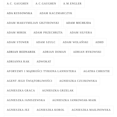
A.C. GAUGHEN
A.C.GAUGHEN
A.M.ENGLER
ADA KUSSOWSKA
ADAM KACZMARCZYK
ADAM MAKSYMILIAN GRZYBOWSKI
ADAM MICHEJDA
ADAM MIREK
ADAM PRZECHRZTA
ADAM SILVERA
ADAM STOWER
ADAM SZULC
ADAM WOLAŃSKI
ADHD
ADRIAN BEDNAREK
ADRIAN DOMAN
ADRIAN RYKOWSKI
ADRIANNA RAK
ADWOKAT
AFORYZMY I MĄDROŚCI TYRIONA LANNISTERA
AGATHA CHRISTIE
AGENT JEGO ŚWIĄTOBLIWOŚCI
AGNIESZKA CZUJKOWSKA
AGNIESZKA GRACA
AGNIESZKA GRZELAK
AGNIESZKA JANISZEWSKA
AGNIESZKA JANKOWIAK-MAIK
AGNIESZKA JEZ
AGNIESZKA KOROL
AGNIESZKA MAILINOWSKA