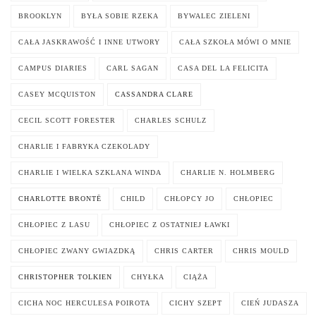
BROOKLYN
BYŁA SOBIE RZEKA
BYWALEC ZIELENI
CAŁA JASKRAWOŚĆ I INNE UTWORY
CAŁA SZKOŁA MÓWI O MNIE
CAMPUS DIARIES
CARL SAGAN
CASA DEL LA FELICITA
CASEY MCQUISTON
CASSANDRA CLARE
CECIL SCOTT FORESTER
CHARLES SCHULZ
CHARLIE I FABRYKA CZEKOLADY
CHARLIE I WIELKA SZKLANA WINDA
CHARLIE N. HOLMBERG
CHARLOTTE BRONTË
CHILD
CHŁOPCY JO
CHŁOPIEC
CHŁOPIEC Z LASU
CHŁOPIEC Z OSTATNIEJ ŁAWKI
CHŁOPIEC ZWANY GWIAZDKĄ
CHRIS CARTER
CHRIS MOULD
CHRISTOPHER TOLKIEN
CHYŁKA
CIĄŻA
CICHA NOC HERCULESA POIROTA
CICHY SZEPT
CIEŃ JUDASZA