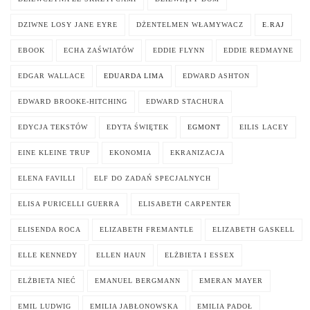
DZIWNE LOSY JANE EYRE
DŻENTELMEN WŁAMYWACZ
E.RAJ
EBOOK
ECHA ZAŚWIATÓW
EDDIE FLYNN
EDDIE REDMAYNE
EDGAR WALLACE
EDUARDA LIMA
EDWARD ASHTON
EDWARD BROOKE-HITCHING
EDWARD STACHURA
EDYCJA TEKSTÓW
EDYTA ŚWIĘTEK
EGMONT
EILIS LACEY
EINE KLEINE TRUP
EKONOMIA
EKRANIZACJA
ELENA FAVILLI
ELF DO ZADAŃ SPECJALNYCH
ELISA PURICELLI GUERRA
ELISABETH CARPENTER
ELISENDA ROCA
ELIZABETH FREMANTLE
ELIZABETH GASKELL
ELLE KENNEDY
ELLEN HAUN
ELŻBIETA I ESSEX
ELŻBIETA NIEĆ
EMANUEL BERGMANN
EMERAN MAYER
EMIL LUDWIG
EMILIA JABŁONOWSKA
EMILIA PADOŁ