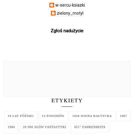
w-sercu-ksiazki
zielony_motyl
Zgłoś nadużycie
ETYKIETY
10 LAT PÓŹNIEJ
13 POWODÓW
1634 WOJNA BAŁTYCKA
1907
1984
20 000 SŁÓW FANTASTYKI
451° FAHRENHEITA