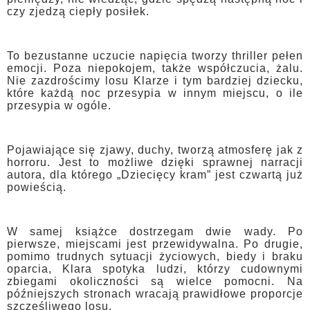
czy zjedzą ciepły posiłek.
To bezustanne uczucie napięcia tworzy thriller pełen
emocji. Poza niepokojem, także współczucia, żalu.
Nie zazdrościmy losu Klarze i tym bardziej dziecku,
które każdą noc przesypia w innym miejscu, o ile
przesypia w ogóle.
Pojawiające się zjawy, duchy, tworzą atmosferę jak z
horroru. Jest to możliwe dzięki sprawnej narracji
autora, dla którego „Dziecięcy kram” jest czwartą już
powieścią.
W samej książce dostrzegam dwie wady. Po
pierwsze, miejscami jest przewidywalna. Po drugie,
pomimo trudnych sytuacji życiowych, biedy i braku
oparcia, Klara spotyka ludzi, którzy cudownymi
zbiegami okoliczności są wielce pomocni. Na
późniejszych stronach wracają prawidłowe proporcje
szczęśliwego losu.