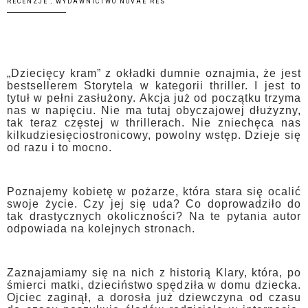
RECENZJE
,
WYDAWNICTWO NOVAE RES
„Dziecięcy kram” z okładki dumnie oznajmia, że jest
bestsellerem Storytela w kategorii thriller. I jest to
tytuł w pełni zasłużony. Akcja już od początku trzyma
nas w napięciu. Nie ma tutaj obyczajowej dłużyzny,
tak teraz częstej w thrillerach. Nie zniechęca nas
kilkudziesięciostronicowy, powolny wstęp. Dzieje się
od razu i to mocno.
Poznajemy kobietę w pożarze, która stara się ocalić
swoje życie. Czy jej się uda? Co doprowadziło do
tak drastycznych okoliczności? Na te pytania autor
odpowiada na kolejnych stronach.
Zaznajamiamy się na nich z historią Klary, która, po
śmierci matki, dzieciństwo spędziła w domu dziecka.
Ojciec zaginął, a dorosła już dziewczyna od czasu