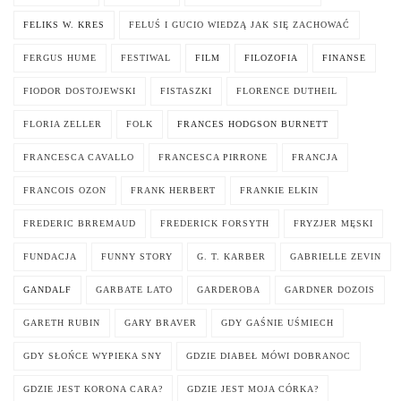
FELIKS W. KRES
FELUŚ I GUCIO WIEDZĄ JAK SIĘ ZACHOWAĆ
FERGUS HUME
FESTIWAL
FILM
FILOZOFIA
FINANSE
FIODOR DOSTOJEWSKI
FISTASZKI
FLORENCE DUTHEIL
FLORIA ZELLER
FOLK
FRANCES HODGSON BURNETT
FRANCESCA CAVALLO
FRANCESCA PIRRONE
FRANCJA
FRANCOIS OZON
FRANK HERBERT
FRANKIE ELKIN
FREDERIC BRREMAUD
FREDERICK FORSYTH
FRYZJER MĘSKI
FUNDACJA
FUNNY STORY
G. T. KARBER
GABRIELLE ZEVIN
GANDALF
GARBATE LATO
GARDEROBA
GARDNER DOZOIS
GARETH RUBIN
GARY BRAVER
GDY GAŚNIE UŚMIECH
GDY SŁOŃCE WYPIEKA SNY
GDZIE DIABEŁ MÓWI DOBRANOC
GDZIE JEST KORONA CARA?
GDZIE JEST MOJA CÓRKA?