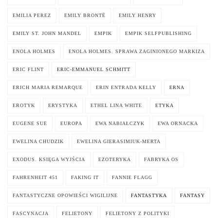
EMILIA PEREZ
EMILY BRONTË
EMILY HENRY
EMILY ST. JOHN MANDEL
EMPIK
EMPIK SELFPUBLISHING
ENOLA HOLMES
ENOLA HOLMES. SPRAWA ZAGINIONEGO MARKIZA
ERIC FLINT
ERIC-EMMANUEL SCHMITT
ERICH MARIA REMARQUE
ERIN ENTRADA KELLY
ERNA
EROTYK
ERYSTYKA
ETHEL LINA WHITE
ETYKA
EUGENE SUE
EUROPA
EWA NABIAŁCZYK
EWA ORNACKA
EWELINA CHUDZIK
EWELINA GIERASIMIUK-MERTA
EXODUS. KSIĘGA WYJŚCIA
EZOTERYKA
FABRYKA OS
FAHRENHEIT 451
FAKING IT
FANNIE FLAGG
FANTASTYCZNE OPOWIEŚCI WIGILIJNE
FANTASTYKA
FANTASY
FASCYNACJA
FELIETONY
FELIETONY Z POLITYKI