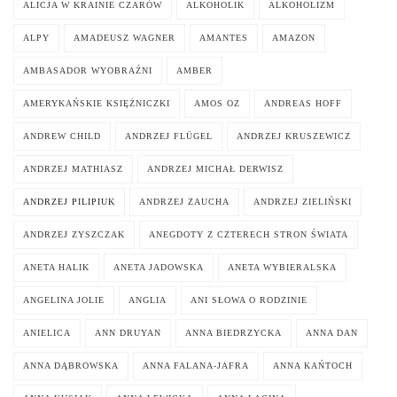
ALICJA W KRAINIE CZARÓW
ALKOHOLIK
ALKOHOLIZM
ALPY
AMADEUSZ WAGNER
AMANTES
AMAZON
AMBASADOR WYOBRAŹNI
AMBER
AMERYKAŃSKIE KSIĘŻNICZKI
AMOS OZ
ANDREAS HOFF
ANDREW CHILD
ANDRZEJ FLÜGEL
ANDRZEJ KRUSZEWICZ
ANDRZEJ MATHIASZ
ANDRZEJ MICHAŁ DERWISZ
ANDRZEJ PILIPIUK
ANDRZEJ ZAUCHA
ANDRZEJ ZIELIŃSKI
ANDRZEJ ZYSZCZAK
ANEGDOTY Z CZTERECH STRON ŚWIATA
ANETA HALIK
ANETA JADOWSKA
ANETA WYBIERALSKA
ANGELINA JOLIE
ANGLIA
ANI SŁOWA O RODZINIE
ANIELICA
ANN DRUYAN
ANNA BIEDRZYCKA
ANNA DAN
ANNA DĄBROWSKA
ANNA FALANA-JAFRA
ANNA KAŃTOCH