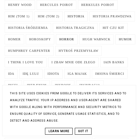
HENRY WOOD
HERCULES POIROT
HERKULES POIROT
HIM (TOM 1)
HIM (TOM 2)
HISTORIA
HISTORIA PRAWDZIWA
HISTORIA ŚRÓDZIEMIA
HISTORIA TRAGICZNA
HIT CZU KIT
HOMER
HOROSKOPY
HORROR
HUGH WARWICK
HUMOR
HUMPHREY CARPENTER
HYTROŚ PRZEMYSŁAW
I THINK I LOVE YOU
I ZBAW MNIE ODE ZŁEGO
IAIN BANKS
IDA
IDĘ LULU
IDIOTA
IGA MAJAK
IMIONA ŚMIERCI
INCEL
INFRÆNUM
INKBOOK
INSPIRACJA
THIS SITE USES COOKIES FROM GOOGLE TO DELIVER ITS SERVICES AND TO
INSTYTUT LITERATURY
INTRUZI
INTRYGA
ANALYZE TRAFFIC. YOUR IP ADDRESS AND USER-AGENT ARE SHARED
WITH GOOGLE ALONG WITH PERFORMANCE AND SECURITY METRICS TO
INTRYGA CHODZI W SZPILKACH
INWARD. PODRÓŻ W GŁĄB SIEBIE
ENSURE QUALITY OF SERVICE, GENERATE USAGE STATISTICS, AND TO
INWAZJA 2025
IRENE GUT OPDYKE
IRENEUSZ ORŁOWSKI
DETECT AND ADDRESS ABUSE.
ISAAC ASIMOV
ISABEL ALLENDE
ISABELLE BOTTIER
LEARN MORE
GOT IT