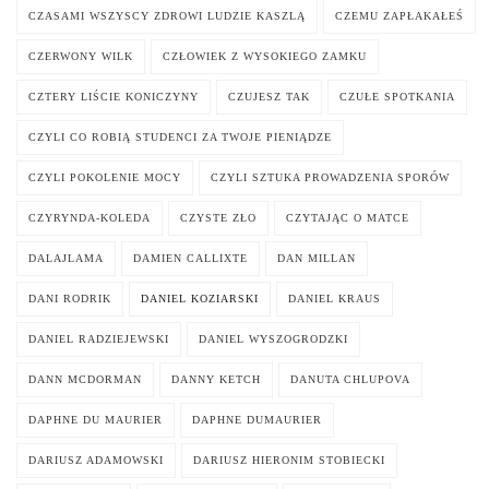
CZASAMI WSZYSCY ZDROWI LUDZIE KASZLĄ
CZEMU ZAPŁAKAŁEŚ
CZERWONY WILK
CZŁOWIEK Z WYSOKIEGO ZAMKU
CZTERY LIŚCIE KONICZYNY
CZUJESZ TAK
CZUŁE SPOTKANIA
CZYLI CO ROBIĄ STUDENCI ZA TWOJE PIENIĄDZE
CZYLI POKOLENIE MOCY
CZYLI SZTUKA PROWADZENIA SPORÓW
CZYRYNDA-KOLEDA
CZYSTE ZŁO
CZYTAJĄC O MATCE
DALAJLAMA
DAMIEN CALLIXTE
DAN MILLAN
DANI RODRIK
DANIEL KOZIARSKI
DANIEL KRAUS
DANIEL RADZIEJEWSKI
DANIEL WYSZOGRODZKI
DANN MCDORMAN
DANNY KETCH
DANUTA CHLUPOVA
DAPHNE DU MAURIER
DAPHNE DUMAURIER
DARIUSZ ADAMOWSKI
DARIUSZ HIERONIM STOBIECKI