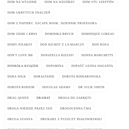
DOM NA WYGONIE
DOM NA WZGÓRZU
DOM STU SZEPTÓW
DOM UKRYTYCH ZNACZEŃ
DOM Z PAPIERU. ESCAPE BOOK. DZIENNIK PROFESORA
DOM ZIEMI I KRWI
DOMINIKA BRYCH
DOMINIQUE LOREAU
DOMY PISARZY
DON KICHOT Z LA MANCZY
DON ROSA
DON'T LOVE ME
DONATELLA RIZZATI
DONNA MARCHETTI
DOOKOŁA-KSIĄŻEK
DOPAMINA
DOPAŚĆ LEONA WAGANTA
DORA WILK
DORASTANIE
DOROTA BINDAROWSKA
DOROTA RODZIM
DOUGLAS ADAMS
DR JULIE SMITH
DRAG QUEEN
DRAMAT
DROGA DO ZAKRĘTU
DROGA WIEDZIE PRZEZ SEN
DROGOCENNA ĆMA
DRUGA SZANSA
DRUKARZ Z PUSZCZY BIAŁOWIESKIEJ