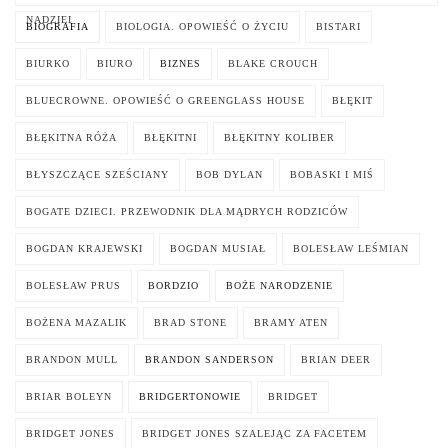
NADZIEI
BIOGRAFIA
BIOLOGIA. OPOWIEŚĆ O ŻYCIU
BISTARI
BIURKO
BIURO
BIZNES
BLAKE CROUCH
BLUECROWNE. OPOWIEŚĆ O GREENGLASS HOUSE
BŁĘKIT
BŁĘKITNA RÓŻA
BŁĘKITNI
BŁĘKITNY KOLIBER
BŁYSZCZĄCE SZEŚCIANY
BOB DYLAN
BOBASKI I MIŚ
BOGATE DZIECI. PRZEWODNIK DLA MĄDRYCH RODZICÓW
BOGDAN KRAJEWSKI
BOGDAN MUSIAŁ
BOLESŁAW LEŚMIAN
BOLESŁAW PRUS
BORDZIO
BOŻE NARODZENIE
BOŻENA MAZALIK
BRAD STONE
BRAMY ATEN
BRANDON MULL
BRANDON SANDERSON
BRIAN DEER
BRIAR BOLEYN
BRIDGERTONOWIE
BRIDGET
BRIDGET JONES
BRIDGET JONES SZALEJĄC ZA FACETEM