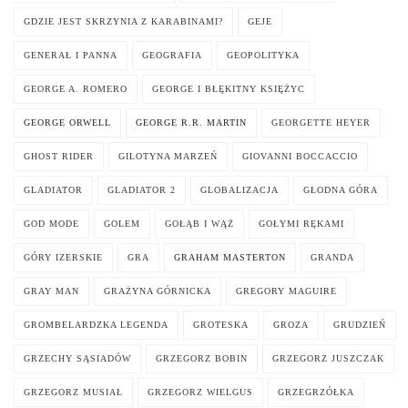
GDZIE JEST SKRZYNIA Z KARABINAMI?
GEJE
GENERAŁ I PANNA
GEOGRAFIA
GEOPOLITYKA
GEORGE A. ROMERO
GEORGE I BŁĘKITNY KSIĘŻYC
GEORGE ORWELL
GEORGE R.R. MARTIN
GEORGETTE HEYER
GHOST RIDER
GILOTYNA MARZEŃ
GIOVANNI BOCCACCIO
GLADIATOR
GLADIATOR 2
GLOBALIZACJA
GŁODNA GÓRA
GOD MODE
GOLEM
GOŁĄB I WĄŻ
GOŁYMI RĘKAMI
GÓRY IZERSKIE
GRA
GRAHAM MASTERTON
GRANDA
GRAY MAN
GRAŻYNA GÓRNICKA
GREGORY MAGUIRE
GROMBELARDZKA LEGENDA
GROTESKA
GROZA
GRUDZIEŃ
GRZECHY SĄSIADÓW
GRZEGORZ BOBIN
GRZEGORZ JUSZCZAK
GRZEGORZ MUSIAŁ
GRZEGORZ WIELGUS
GRZEGRZÓŁKA