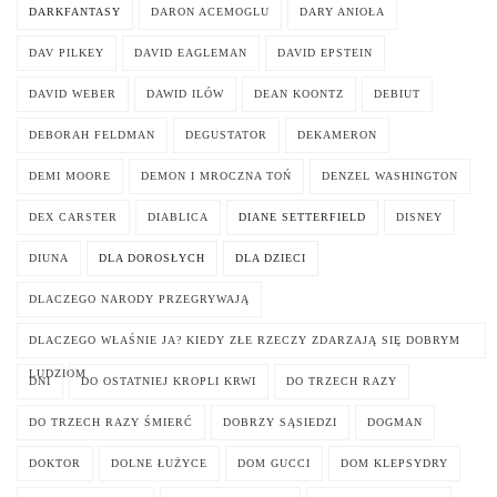
DARKFANTASY
DARON ACEMOGLU
DARY ANIOŁA
DAV PILKEY
DAVID EAGLEMAN
DAVID EPSTEIN
DAVID WEBER
DAWID ILÓW
DEAN KOONTZ
DEBIUT
DEBORAH FELDMAN
DEGUSTATOR
DEKAMERON
DEMI MOORE
DEMON I MROCZNA TOŃ
DENZEL WASHINGTON
DEX CARSTER
DIABLICA
DIANE SETTERFIELD
DISNEY
DIUNA
DLA DOROSŁYCH
DLA DZIECI
DLACZEGO NARODY PRZEGRYWAJĄ
DLACZEGO WŁAŚNIE JA? KIEDY ZŁE RZECZY ZDARZAJĄ SIĘ DOBRYM
LUDZIOM
DNI
DO OSTATNIEJ KROPLI KRWI
DO TRZECH RAZY
DO TRZECH RAZY ŚMIERĆ
DOBRZY SĄSIEDZI
DOGMAN
DOKTOR
DOLNE ŁUŻYCE
DOM GUCCI
DOM KLEPSYDRY