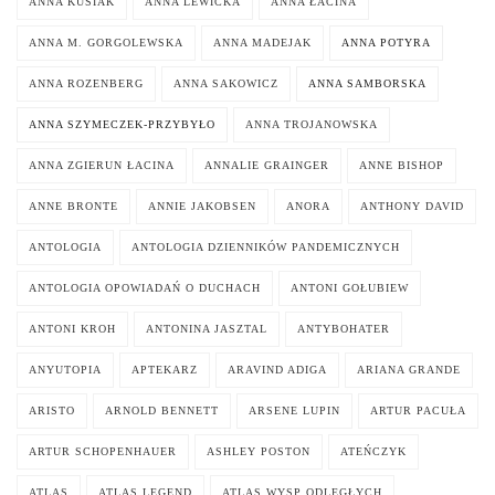
ANNA KUSIAK
ANNA LEWICKA
ANNA ŁACINA
ANNA M. GORGOLEWSKA
ANNA MADEJAK
ANNA POTYRA
ANNA ROZENBERG
ANNA SAKOWICZ
ANNA SAMBORSKA
ANNA SZYMECZEK-PRZYBYŁO
ANNA TROJANOWSKA
ANNA ZGIERUN ŁACINA
ANNALIE GRAINGER
ANNE BISHOP
ANNE BRONTE
ANNIE JAKOBSEN
ANORA
ANTHONY DAVID
ANTOLOGIA
ANTOLOGIA DZIENNIKÓW PANDEMICZNYCH
ANTOLOGIA OPOWIADAŃ O DUCHACH
ANTONI GOŁUBIEW
ANTONI KROH
ANTONINA JASZTAL
ANTYBOHATER
ANYUTOPIA
APTEKARZ
ARAVIND ADIGA
ARIANA GRANDE
ARISTO
ARNOLD BENNETT
ARSENE LUPIN
ARTUR PACUŁA
ARTUR SCHOPENHAUER
ASHLEY POSTON
ATEŃCZYK
ATLAS
ATLAS LEGEND
ATLAS WYSP ODLEGŁYCH