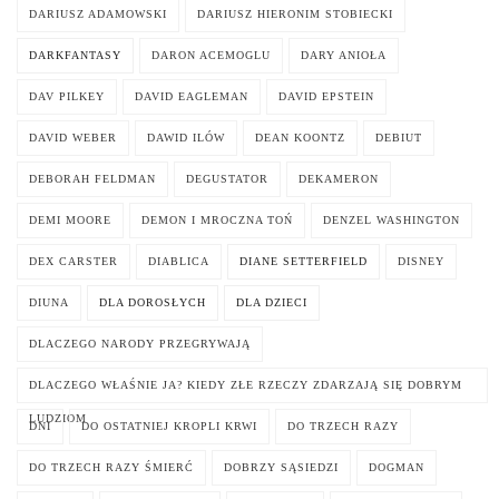
DARIUSZ ADAMOWSKI
DARIUSZ HIERONIM STOBIECKI
DARKFANTASY
DARON ACEMOGLU
DARY ANIOŁA
DAV PILKEY
DAVID EAGLEMAN
DAVID EPSTEIN
DAVID WEBER
DAWID ILÓW
DEAN KOONTZ
DEBIUT
DEBORAH FELDMAN
DEGUSTATOR
DEKAMERON
DEMI MOORE
DEMON I MROCZNA TOŃ
DENZEL WASHINGTON
DEX CARSTER
DIABLICA
DIANE SETTERFIELD
DISNEY
DIUNA
DLA DOROSŁYCH
DLA DZIECI
DLACZEGO NARODY PRZEGRYWAJĄ
DLACZEGO WŁAŚNIE JA? KIEDY ZŁE RZECZY ZDARZAJĄ SIĘ DOBRYM
LUDZIOM
DNI
DO OSTATNIEJ KROPLI KRWI
DO TRZECH RAZY
DO TRZECH RAZY ŚMIERĆ
DOBRZY SĄSIEDZI
DOGMAN