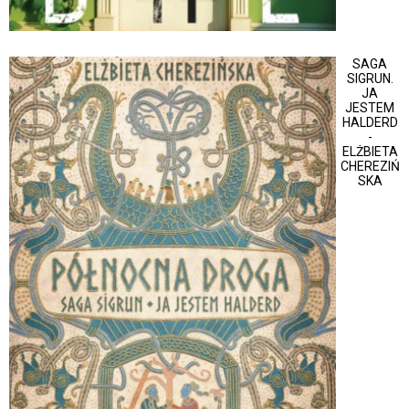
SAGA
SIGRUN.
JA
JESTEM
HALDERD
-
ELŻBIETA
CHEREZIŃ
SKA