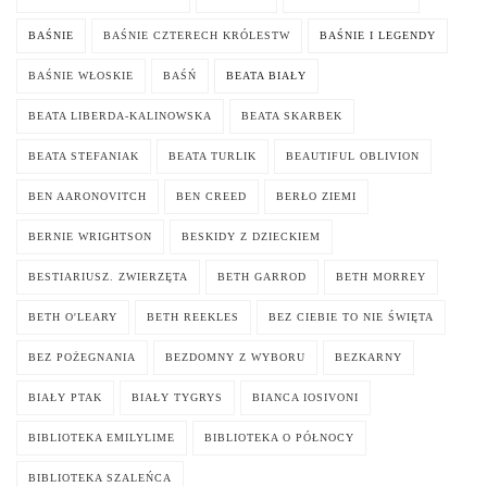
BAŚNIE
BAŚNIE CZTERECH KRÓLESTW
BAŚNIE I LEGENDY
BAŚNIE WŁOSKIE
BAŚŃ
BEATA BIAŁY
BEATA LIBERDA-KALINOWSKA
BEATA SKARBEK
BEATA STEFANIAK
BEATA TURLIK
BEAUTIFUL OBLIVION
BEN AARONOVITCH
BEN CREED
BERŁO ZIEMI
BERNIE WRIGHTSON
BESKIDY Z DZIECKIEM
BESTIARIUSZ. ZWIERZĘTA
BETH GARROD
BETH MORREY
BETH O'LEARY
BETH REEKLES
BEZ CIEBIE TO NIE ŚWIĘTA
BEZ POŻEGNANIA
BEZDOMNY Z WYBORU
BEZKARNY
BIAŁY PTAK
BIAŁY TYGRYS
BIANCA IOSIVONI
BIBLIOTEKA EMILYLIME
BIBLIOTEKA O PÓŁNOCY
BIBLIOTEKA SZALEŃCA