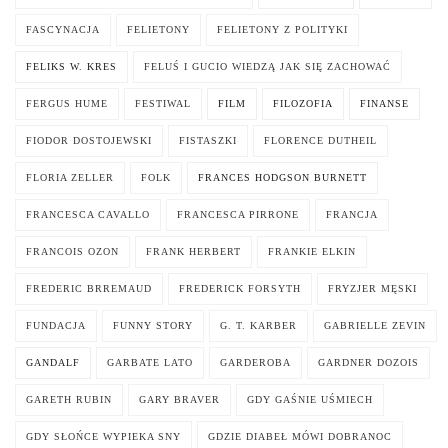
FASCYNACJA
FELIETONY
FELIETONY Z POLITYKI
FELIKS W. KRES
FELUŚ I GUCIO WIEDZĄ JAK SIĘ ZACHOWAĆ
FERGUS HUME
FESTIWAL
FILM
FILOZOFIA
FINANSE
FIODOR DOSTOJEWSKI
FISTASZKI
FLORENCE DUTHEIL
FLORIA ZELLER
FOLK
FRANCES HODGSON BURNETT
FRANCESCA CAVALLO
FRANCESCA PIRRONE
FRANCJA
FRANCOIS OZON
FRANK HERBERT
FRANKIE ELKIN
FREDERIC BRREMAUD
FREDERICK FORSYTH
FRYZJER MĘSKI
FUNDACJA
FUNNY STORY
G. T. KARBER
GABRIELLE ZEVIN
GANDALF
GARBATE LATO
GARDEROBA
GARDNER DOZOIS
GARETH RUBIN
GARY BRAVER
GDY GAŚNIE UŚMIECH
GDY SŁOŃCE WYPIEKA SNY
GDZIE DIABEŁ MÓWI DOBRANOC