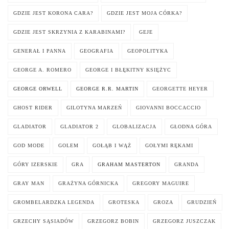
GDZIE JEST KORONA CARA?
GDZIE JEST MOJA CÓRKA?
GDZIE JEST SKRZYNIA Z KARABINAMI?
GEJE
GENERAŁ I PANNA
GEOGRAFIA
GEOPOLITYKA
GEORGE A. ROMERO
GEORGE I BŁĘKITNY KSIĘŻYC
GEORGE ORWELL
GEORGE R.R. MARTIN
GEORGETTE HEYER
GHOST RIDER
GILOTYNA MARZEŃ
GIOVANNI BOCCACCIO
GLADIATOR
GLADIATOR 2
GLOBALIZACJA
GŁODNA GÓRA
GOD MODE
GOLEM
GOŁĄB I WĄŻ
GOŁYMI RĘKAMI
GÓRY IZERSKIE
GRA
GRAHAM MASTERTON
GRANDA
GRAY MAN
GRAŻYNA GÓRNICKA
GREGORY MAGUIRE
GROMBELARDZKA LEGENDA
GROTESKA
GROZA
GRUDZIEŃ
GRZECHY SĄSIADÓW
GRZEGORZ BOBIN
GRZEGORZ JUSZCZAK