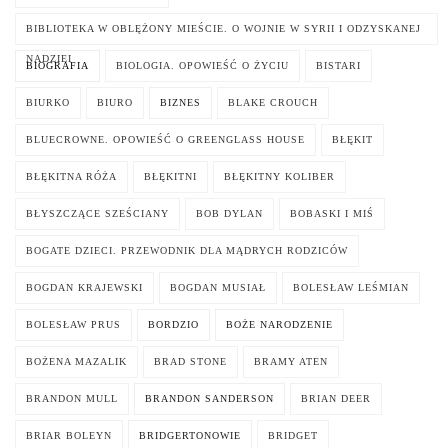
BIBLIOTEKA W OBLĘŻONY MIEŚCIE. O WOJNIE W SYRII I ODZYSKANEJ
NADZIEI
BIOGRAFIA
BIOLOGIA. OPOWIEŚĆ O ŻYCIU
BISTARI
BIURKO
BIURO
BIZNES
BLAKE CROUCH
BLUECROWNE. OPOWIEŚĆ O GREENGLASS HOUSE
BŁĘKIT
BŁĘKITNA RÓŻA
BŁĘKITNI
BŁĘKITNY KOLIBER
BŁYSZCZĄCE SZEŚCIANY
BOB DYLAN
BOBASKI I MIŚ
BOGATE DZIECI. PRZEWODNIK DLA MĄDRYCH RODZICÓW
BOGDAN KRAJEWSKI
BOGDAN MUSIAŁ
BOLESŁAW LEŚMIAN
BOLESŁAW PRUS
BORDZIO
BOŻE NARODZENIE
BOŻENA MAZALIK
BRAD STONE
BRAMY ATEN
BRANDON MULL
BRANDON SANDERSON
BRIAN DEER
BRIAR BOLEYN
BRIDGERTONOWIE
BRIDGET