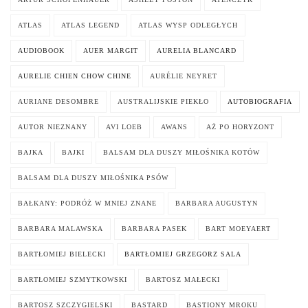
ATLAS
ATLAS LEGEND
ATLAS WYSP ODLEGŁYCH
AUDIOBOOK
AUER MARGIT
AURELIA BLANCARD
AURELIE CHIEN CHOW CHINE
AURÉLIE NEYRET
AURIANE DESOMBRE
AUSTRALIJSKIE PIEKŁO
AUTOBIOGRAFIA
AUTOR NIEZNANY
AVI LOEB
AWANS
AŻ PO HORYZONT
BAJKA
BAJKI
BALSAM DLA DUSZY MIŁOŚNIKA KOTÓW
BALSAM DLA DUSZY MIŁOŚNIKA PSÓW
BAŁKANY: PODRÓŻ W MNIEJ ZNANE
BARBARA AUGUSTYN
BARBARA MALAWSKA
BARBARA PASEK
BART MOEYAERT
BARTŁOMIEJ BIELECKI
BARTŁOMIEJ GRZEGORZ SALA
BARTŁOMIEJ SZMYTKOWSKI
BARTOSZ MAŁECKI
BARTOSZ SZCZYGIELSKI
BASTARD
BASTIONY MROKU