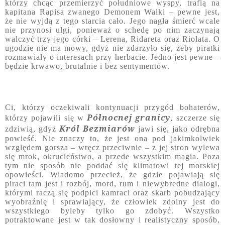
którzy chcąc przemierzyć południowe wyspy, trafią na
kapitana Rapisa zwanego Demonem Walki – pewne jest,
że nie wyjdą z tego starcia cało. Jego nagła śmierć wcale
nie przynosi ulgi, ponieważ o schedę po nim zaczynają
walczyć trzy jego córki – Lerena, Ridareta oraz Riolata. O
ugodzie nie ma mowy, gdyż nie zdarzyło się, żeby piratki
rozmawiały o interesach przy herbacie. Jedno jest pewne –
będzie krwawo, brutalnie i bez sentymentów.
Ci, którzy oczekiwali kontynuacji przygód bohaterów,
Północnej granicy
którzy pojawili się w
, szczerze się
Król Bezmiarów
zdziwią, gdyż
jawi się, jako odrębna
powieść. Nie znaczy to, że jest ona pod jakimkolwiek
względem gorsza – wręcz przeciwnie – z jej stron wylewa
się mrok, okrucieństwo, a przede wszystkim magia. Poza
tym nie sposób nie poddać się klimatowi tej morskiej
opowieści. Wiadomo przecież, że gdzie pojawiają się
piraci tam jest i rozbój, mord, rum i niewybredne dialogi,
którymi raczą się podpici kamraci oraz skarb pobudzający
wyobraźnię i sprawiający, że człowiek zdolny jest do
wszystkiego byleby tylko go zdobyć. Wszystko
potraktowane jest w tak dosłowny i realistyczny sposób,