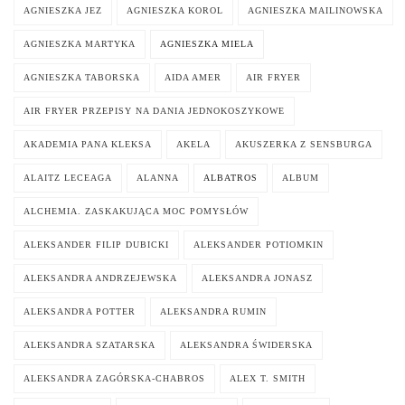
AGNIESZKA JEZ
AGNIESZKA KOROL
AGNIESZKA MAILINOWSKA
AGNIESZKA MARTYKA
AGNIESZKA MIELA
AGNIESZKA TABORSKA
AIDA AMER
AIR FRYER
AIR FRYER PRZEPISY NA DANIA JEDNOKOSZYKOWE
AKADEMIA PANA KLEKSA
AKELA
AKUSZERKA Z SENSBURGA
ALAITZ LECEAGA
ALANNA
ALBATROS
ALBUM
ALCHEMIA. ZASKAKUJĄCA MOC POMYSŁÓW
ALEKSANDER FILIP DUBICKI
ALEKSANDER POTIOMKIN
ALEKSANDRA ANDRZEJEWSKA
ALEKSANDRA JONASZ
ALEKSANDRA POTTER
ALEKSANDRA RUMIN
ALEKSANDRA SZATARSKA
ALEKSANDRA ŚWIDERSKA
ALEKSANDRA ZAGÓRSKA-CHABROS
ALEX T. SMITH