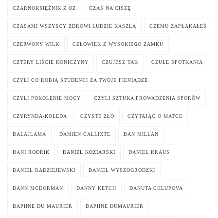
CZARNOKSIĘŻNIK Z OZ
CZAS NA CISZĘ
CZASAMI WSZYSCY ZDROWI LUDZIE KASZLĄ
CZEMU ZAPŁAKAŁEŚ
CZERWONY WILK
CZŁOWIEK Z WYSOKIEGO ZAMKU
CZTERY LIŚCIE KONICZYNY
CZUJESZ TAK
CZUŁE SPOTKANIA
CZYLI CO ROBIĄ STUDENCI ZA TWOJE PIENIĄDZE
CZYLI POKOLENIE MOCY
CZYLI SZTUKA PROWADZENIA SPORÓW
CZYRYNDA-KOLEDA
CZYSTE ZŁO
CZYTAJĄC O MATCE
DALAJLAMA
DAMIEN CALLIXTE
DAN MILLAN
DANI RODRIK
DANIEL KOZIARSKI
DANIEL KRAUS
DANIEL RADZIEJEWSKI
DANIEL WYSZOGRODZKI
DANN MCDORMAN
DANNY KETCH
DANUTA CHLUPOVA
DAPHNE DU MAURIER
DAPHNE DUMAURIER