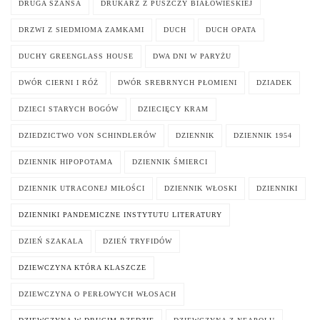
DRUGA SZANSA
DRUKARZ Z PUSZCZY BIAŁOWIESKIEJ
DRZWI Z SIEDMIOMA ZAMKAMI
DUCH
DUCH OPATA
DUCHY GREENGLASS HOUSE
DWA DNI W PARYŻU
DWÓR CIERNI I RÓŻ
DWÓR SREBRNYCH PŁOMIENI
DZIADEK
DZIECI STARYCH BOGÓW
DZIECIĘCY KRAM
DZIEDZICTWO VON SCHINDLERÓW
DZIENNIK
DZIENNIK 1954
DZIENNIK HIPOPOTAMA
DZIENNIK ŚMIERCI
DZIENNIK UTRACONEJ MIŁOŚCI
DZIENNIK WŁOSKI
DZIENNIKI
DZIENNIKI PANDEMICZNE INSTYTUTU LITERATURY
DZIEŃ SZAKALA
DZIEŃ TRYFIDÓW
DZIEWCZYNA KTÓRA KLASZCZE
DZIEWCZYNA O PERŁOWYCH WŁOSACH