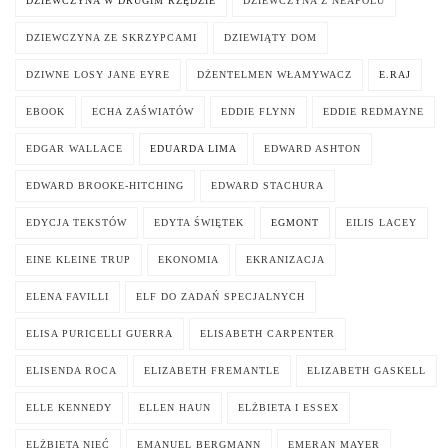
DZIEWCZYNA W DRUGIM RZĘDZIE
DZIEWCZYNA Z NEAPOLU
DZIEWCZYNA ZE SKRZYPCAMI
DZIEWIĄTY DOM
DZIWNE LOSY JANE EYRE
DŻENTELMEN WŁAMYWACZ
E.RAJ
EBOOK
ECHA ZAŚWIATÓW
EDDIE FLYNN
EDDIE REDMAYNE
EDGAR WALLACE
EDUARDA LIMA
EDWARD ASHTON
EDWARD BROOKE-HITCHING
EDWARD STACHURA
EDYCJA TEKSTÓW
EDYTA ŚWIĘTEK
EGMONT
EILIS LACEY
EINE KLEINE TRUP
EKONOMIA
EKRANIZACJA
ELENA FAVILLI
ELF DO ZADAŃ SPECJALNYCH
ELISA PURICELLI GUERRA
ELISABETH CARPENTER
ELISENDA ROCA
ELIZABETH FREMANTLE
ELIZABETH GASKELL
ELLE KENNEDY
ELLEN HAUN
ELŻBIETA I ESSEX
ELŻBIETA NIEĆ
EMANUEL BERGMANN
EMERAN MAYER