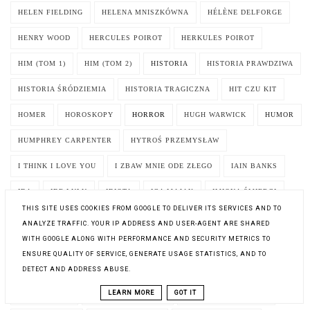
HELEN FIELDING
HELENA MNISZKÓWNA
HÉLÈNE DELFORGE
HENRY WOOD
HERCULES POIROT
HERKULES POIROT
HIM (TOM 1)
HIM (TOM 2)
HISTORIA
HISTORIA PRAWDZIWA
HISTORIA ŚRÓDZIEMIA
HISTORIA TRAGICZNA
HIT CZU KIT
HOMER
HOROSKOPY
HORROR
HUGH WARWICK
HUMOR
HUMPHREY CARPENTER
HYTROŚ PRZEMYSŁAW
I THINK I LOVE YOU
I ZBAW MNIE ODE ZŁEGO
IAIN BANKS
IDA
IDĘ LULU
IDIOTA
IGA MAJAK
IMIONA ŚMIERCI
THIS SITE USES COOKIES FROM GOOGLE TO DELIVER ITS SERVICES AND TO
INCEL
INFRÆNUM
INKBOOK
INSPIRACJA
ANALYZE TRAFFIC. YOUR IP ADDRESS AND USER-AGENT ARE SHARED
WITH GOOGLE ALONG WITH PERFORMANCE AND SECURITY METRICS TO
INSTYTUT LITERATURY
INTRUZI
INTRYGA
ENSURE QUALITY OF SERVICE, GENERATE USAGE STATISTICS, AND TO
INTRYGA CHODZI W SZPILKACH
INWARD. PODRÓŻ W GŁĄB SIEBIE
DETECT AND ADDRESS ABUSE.
LEARN MORE
GOT IT
INWAZJA 2025
IRENE GUT OPDYKE
IRENEUSZ ORŁOWSKI