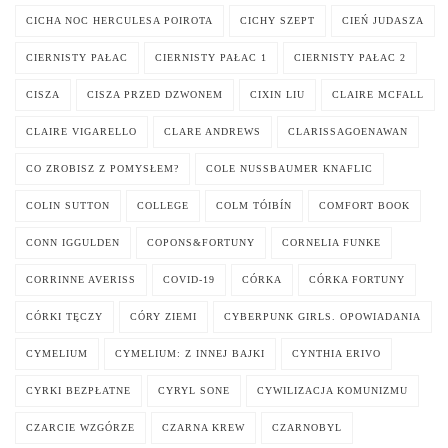
CICHA NOC HERCULESA POIROTA
CICHY SZEPT
CIEŃ JUDASZA
CIERNISTY PAŁAC
CIERNISTY PAŁAC 1
CIERNISTY PAŁAC 2
CISZA
CISZA PRZED DZWONEM
CIXIN LIU
CLAIRE MCFALL
CLAIRE VIGARELLO
CLARE ANDREWS
CLARISSAGOENAWAN
CO ZROBISZ Z POMYSŁEM?
COLE NUSSBAUMER KNAFLIC
COLIN SUTTON
COLLEGE
COLM TÓIBÍN
COMFORT BOOK
CONN IGGULDEN
COPONS&FORTUNY
CORNELIA FUNKE
CORRINNE AVERISS
COVID-19
CÓRKA
CÓRKA FORTUNY
CÓRKI TĘCZY
CÓRY ZIEMI
CYBERPUNK GIRLS. OPOWIADANIA
CYMELIUM
CYMELIUM: Z INNEJ BAJKI
CYNTHIA ERIVO
CYRKI BEZPŁATNE
CYRYL SONE
CYWILIZACJA KOMUNIZMU
CZARCIE WZGÓRZE
CZARNA KREW
CZARNOBYL