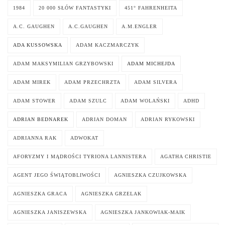
1984
20 000 SŁÓW FANTASTYKI
451° FAHRENHEITA
A.C. GAUGHEN
A.C.GAUGHEN
A.M.ENGLER
ADA KUSSOWSKA
ADAM KACZMARCZYK
ADAM MAKSYMILIAN GRZYBOWSKI
ADAM MICHEJDA
ADAM MIREK
ADAM PRZECHRZTA
ADAM SILVERA
ADAM STOWER
ADAM SZULC
ADAM WOLAŃSKI
ADHD
ADRIAN BEDNAREK
ADRIAN DOMAN
ADRIAN RYKOWSKI
ADRIANNA RAK
ADWOKAT
AFORYZMY I MĄDROŚCI TYRIONA LANNISTERA
AGATHA CHRISTIE
AGENT JEGO ŚWIĄTOBLIWOŚCI
AGNIESZKA CZUJKOWSKA
AGNIESZKA GRACA
AGNIESZKA GRZELAK
AGNIESZKA JANISZEWSKA
AGNIESZKA JANKOWIAK-MAIK