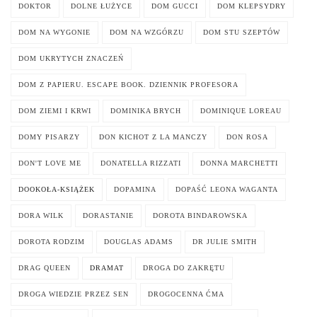
DOKTOR
DOLNE ŁUŻYCE
DOM GUCCI
DOM KLEPSYDRY
DOM NA WYGONIE
DOM NA WZGÓRZU
DOM STU SZEPTÓW
DOM UKRYTYCH ZNACZEŃ
DOM Z PAPIERU. ESCAPE BOOK. DZIENNIK PROFESORA
DOM ZIEMI I KRWI
DOMINIKA BRYCH
DOMINIQUE LOREAU
DOMY PISARZY
DON KICHOT Z LA MANCZY
DON ROSA
DON'T LOVE ME
DONATELLA RIZZATI
DONNA MARCHETTI
DOOKOŁA-KSIĄŻEK
DOPAMINA
DOPAŚĆ LEONA WAGANTA
DORA WILK
DORASTANIE
DOROTA BINDAROWSKA
DOROTA RODZIM
DOUGLAS ADAMS
DR JULIE SMITH
DRAG QUEEN
DRAMAT
DROGA DO ZAKRĘTU
DROGA WIEDZIE PRZEZ SEN
DROGOCENNA ĆMA