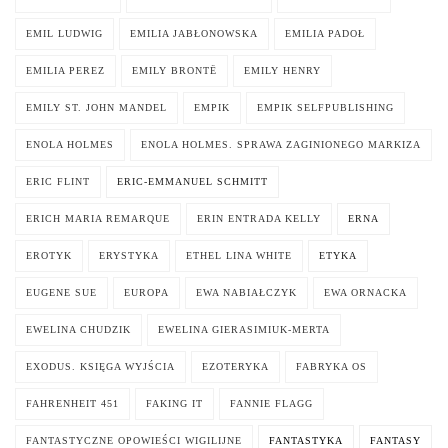
EMIL LUDWIG
EMILIA JABŁONOWSKA
EMILIA PADOŁ
EMILIA PEREZ
EMILY BRONTË
EMILY HENRY
EMILY ST. JOHN MANDEL
EMPIK
EMPIK SELFPUBLISHING
ENOLA HOLMES
ENOLA HOLMES. SPRAWA ZAGINIONEGO MARKIZA
ERIC FLINT
ERIC-EMMANUEL SCHMITT
ERICH MARIA REMARQUE
ERIN ENTRADA KELLY
ERNA
EROTYK
ERYSTYKA
ETHEL LINA WHITE
ETYKA
EUGENE SUE
EUROPA
EWA NABIAŁCZYK
EWA ORNACKA
EWELINA CHUDZIK
EWELINA GIERASIMIUK-MERTA
EXODUS. KSIĘGA WYJŚCIA
EZOTERYKA
FABRYKA OS
FAHRENHEIT 451
FAKING IT
FANNIE FLAGG
FANTASTYCZNE OPOWIEŚCI WIGILIJNE
FANTASTYKA
FANTASY