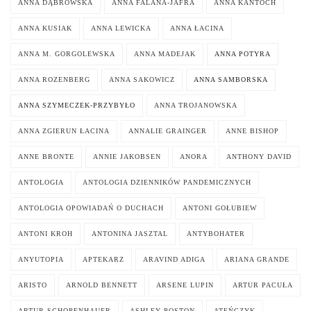
ANNA DĄBROWSKA
ANNA FALANA-JAFRA
ANNA KAŃTOCH
ANNA KUSIAK
ANNA LEWICKA
ANNA ŁACINA
ANNA M. GORGOLEWSKA
ANNA MADEJAK
ANNA POTYRA
ANNA ROZENBERG
ANNA SAKOWICZ
ANNA SAMBORSKA
ANNA SZYMECZEK-PRZYBYŁO
ANNA TROJANOWSKA
ANNA ZGIERUN ŁACINA
ANNALIE GRAINGER
ANNE BISHOP
ANNE BRONTE
ANNIE JAKOBSEN
ANORA
ANTHONY DAVID
ANTOLOGIA
ANTOLOGIA DZIENNIKÓW PANDEMICZNYCH
ANTOLOGIA OPOWIADAŃ O DUCHACH
ANTONI GOŁUBIEW
ANTONI KROH
ANTONINA JASZTAL
ANTYBOHATER
ANYUTOPIA
APTEKARZ
ARAVIND ADIGA
ARIANA GRANDE
ARISTO
ARNOLD BENNETT
ARSENE LUPIN
ARTUR PACUŁA
ARTUR SCHOPENHAUER
ASHLEY POSTON
ATEŃCZYK