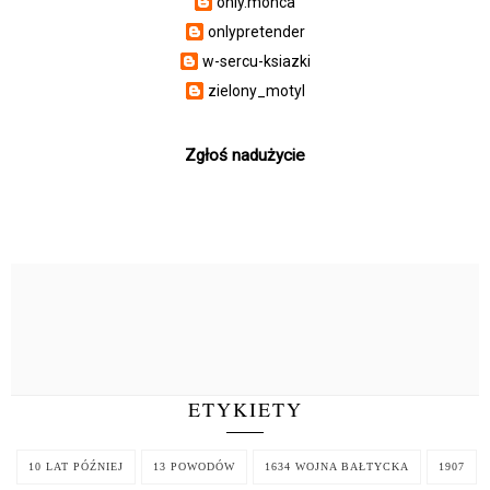
only.monca
onlypretender
w-sercu-ksiazki
zielony_motyl
Zgłoś nadużycie
ETYKIETY
10 LAT PÓŹNIEJ
13 POWODÓW
1634 WOJNA BAŁTYCKA
1907