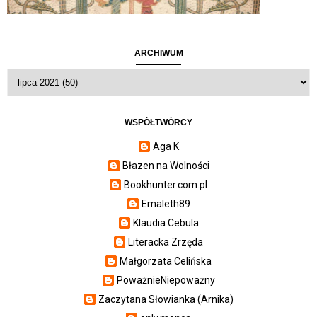
ARCHIWUM
WSPÓŁTWÓRCY
Aga K
Błazen na Wolności
Bookhunter.com.pl
Emaleth89
Klaudia Cebula
Literacka Zrzęda
Małgorzata Celińska
PoważnieNiepoważny
Zaczytana Słowianka (Arnika)