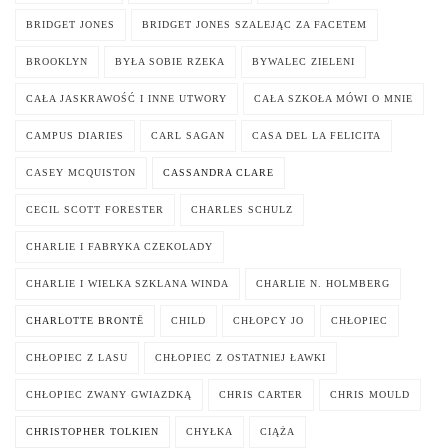
BRIDGET JONES
BRIDGET JONES SZALEJĄC ZA FACETEM
BROOKLYN
BYŁA SOBIE RZEKA
BYWALEC ZIELENI
CAŁA JASKRAWOŚĆ I INNE UTWORY
CAŁA SZKOŁA MÓWI O MNIE
CAMPUS DIARIES
CARL SAGAN
CASA DEL LA FELICITA
CASEY MCQUISTON
CASSANDRA CLARE
CECIL SCOTT FORESTER
CHARLES SCHULZ
CHARLIE I FABRYKA CZEKOLADY
CHARLIE I WIELKA SZKLANA WINDA
CHARLIE N. HOLMBERG
CHARLOTTE BRONTË
CHILD
CHŁOPCY JO
CHŁOPIEC
CHŁOPIEC Z LASU
CHŁOPIEC Z OSTATNIEJ ŁAWKI
CHŁOPIEC ZWANY GWIAZDKĄ
CHRIS CARTER
CHRIS MOULD
CHRISTOPHER TOLKIEN
CHYŁKA
CIĄŻA