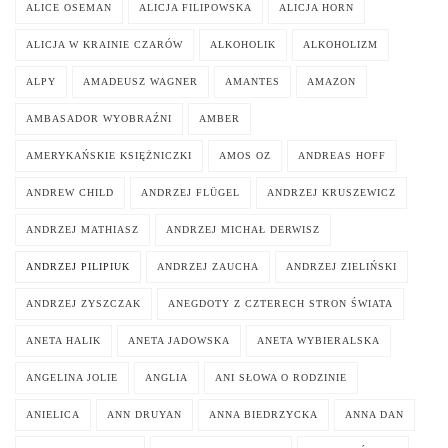
ALICE OSEMAN
ALICJA FILIPOWSKA
ALICJA HORN
ALICJA W KRAINIE CZARÓW
ALKOHOLIK
ALKOHOLIZM
ALPY
AMADEUSZ WAGNER
AMANTES
AMAZON
AMBASADOR WYOBRAŹNI
AMBER
AMERYKAŃSKIE KSIĘŻNICZKI
AMOS OZ
ANDREAS HOFF
ANDREW CHILD
ANDRZEJ FLÜGEL
ANDRZEJ KRUSZEWICZ
ANDRZEJ MATHIASZ
ANDRZEJ MICHAŁ DERWISZ
ANDRZEJ PILIPIUK
ANDRZEJ ZAUCHA
ANDRZEJ ZIELIŃSKI
ANDRZEJ ZYSZCZAK
ANEGDOTY Z CZTERECH STRON ŚWIATA
ANETA HALIK
ANETA JADOWSKA
ANETA WYBIERALSKA
ANGELINA JOLIE
ANGLIA
ANI SŁOWA O RODZINIE
ANIELICA
ANN DRUYAN
ANNA BIEDRZYCKA
ANNA DAN