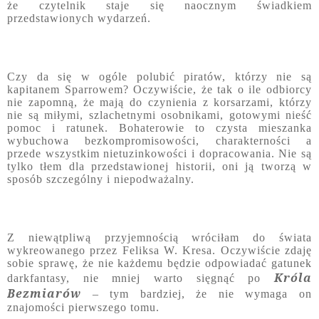
że czytelnik staje się naocznym świadkiem
przedstawionych wydarzeń.
Czy da się w ogóle polubić piratów, którzy nie są
kapitanem Sparrowem? Oczywiście, że tak o ile odbiorcy
nie zapomną, że mają do czynienia z korsarzami, którzy
nie są miłymi, szlachetnymi osobnikami, gotowymi nieść
pomoc i ratunek. Bohaterowie to czysta mieszanka
wybuchowa bezkompromisowości, charakterności a
przede wszystkim nietuzinkowości i dopracowania. Nie są
tylko tłem dla przedstawionej historii, oni ją tworzą w
sposób szczególny i niepodważalny.
Z niewątpliwą przyjemnością wróciłam do świata
wykreowanego przez Feliksa W. Kresa. Oczywiście zdaję
sobie sprawę, że nie każdemu będzie odpowiadać gatunek
Króla
darkfantasy, nie mniej warto sięgnąć po
Bezmiarów
– tym bardziej, że nie wymaga on
znajomości pierwszego tomu.