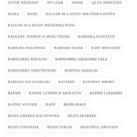
AUTOR NIEZNANY
AVI LOEB
AWANS
AŻ PO HORYZONT
BAJKA
BAJKI
BALSAM DLA DUSZY MIŁOŚNIKA KOTÓW
BALSAM DLA DUSZY MIŁOŚNIKA PSÓW
BAŁKANY: PODRÓŻ W MNIEJ ZNANE
BARBARA AUGUSTYN
BARBARA MALAWSKA
BARBARA PASEK
BART MOEYAERT
BARTŁOMIEJ BIELECKI
BARTŁOMIEJ GRZEGORZ SALA
BARTŁOMIEJ SZMYTKOWSKI
BARTOSZ MAŁECKI
BARTOSZ SZCZYGIELSKI
BASTARD
BASTIONY MROKU
BAŚNIE
BAŚNIE CZTERECH KRÓLESTW
BAŚNIE I LEGENDY
BAŚNIE WŁOSKIE
BAŚŃ
BEATA BIAŁY
BEATA LIBERDA-KALINOWSKA
BEATA SKARBEK
BEATA STEFANIAK
BEATA TURLIK
BEAUTIFUL OBLIVION