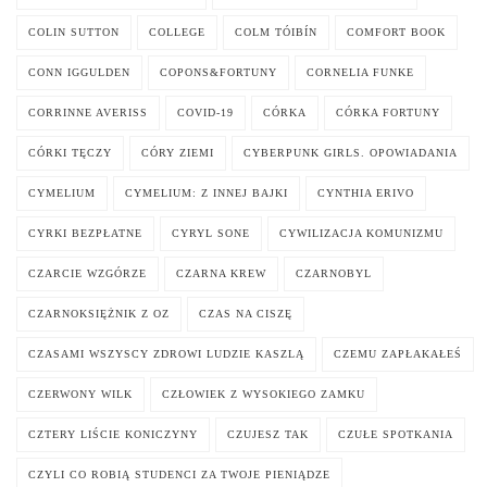
COLIN SUTTON
COLLEGE
COLM TÓIBÍN
COMFORT BOOK
CONN IGGULDEN
COPONS&FORTUNY
CORNELIA FUNKE
CORRINNE AVERISS
COVID-19
CÓRKA
CÓRKA FORTUNY
CÓRKI TĘCZY
CÓRY ZIEMI
CYBERPUNK GIRLS. OPOWIADANIA
CYMELIUM
CYMELIUM: Z INNEJ BAJKI
CYNTHIA ERIVO
CYRKI BEZPŁATNE
CYRYL SONE
CYWILIZACJA KOMUNIZMU
CZARCIE WZGÓRZE
CZARNA KREW
CZARNOBYL
CZARNOKSIĘŻNIK Z OZ
CZAS NA CISZĘ
CZASAMI WSZYSCY ZDROWI LUDZIE KASZLĄ
CZEMU ZAPŁAKAŁEŚ
CZERWONY WILK
CZŁOWIEK Z WYSOKIEGO ZAMKU
CZTERY LIŚCIE KONICZYNY
CZUJESZ TAK
CZUŁE SPOTKANIA
CZYLI CO ROBIĄ STUDENCI ZA TWOJE PIENIĄDZE