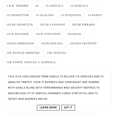
J.R.R. TOLKIEN
JA
JA ANIELICA
JA DIABLICA
JA INKWIZYTOR
JA OCALONA
JA POTĘPIONA
JA ROBOT
JACEK ADAMCZYK
JACEK ŁUKAWSKI
JACEK PIEKARA
JACK REACHER
JACK STAPLETON
JACKDAW
JAGNA AMBROZIAK
JAGNA ROLSKA
JAGODA GRUDZIEŃ
JAK BUDUJĘ AMERYKĘ?
JAK MYŚLISZ
JAK POMÓC DZIECKU Z NADWAGĄ
JAK SKUTECZNIE BRONIĆ SIĘ PRZED SOCJOPATAMI
THIS SITE USES COOKIES FROM GOOGLE TO DELIVER ITS SERVICES AND TO
JAK WINSTON URATOWAŁ ŚWIĘTA
JAK WYDAC KSIAZKE
ANALYZE TRAFFIC. YOUR IP ADDRESS AND USER-AGENT ARE SHARED
WITH GOOGLE ALONG WITH PERFORMANCE AND SECURITY METRICS TO
JAK WYDAĆ KSIĄŻKĘ
JAK ZOSTAĆ ARTYSTĄ
ENSURE QUALITY OF SERVICE, GENERATE USAGE STATISTICS, AND TO
DETECT AND ADDRESS ABUSE.
JAKUB BIELIKOWSKI
JAKUB ĆWIEK
JAKUB URBAŃCZYK
LEARN MORE
GOT IT
JAMES A. ROBINSON
JAMES BLISH
JAMES HIBBERD