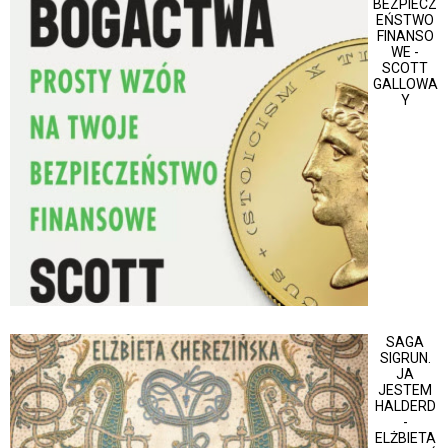
BEZPIECZ
EŃSTWO
FINANSO
WE -
SCOTT
GALLOWA
Y
SAGA
SIGRUN.
JA
JESTEM
HALDERD
-
ELŻBIETA