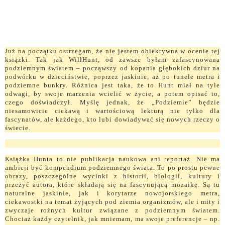
Już na początku ostrzegam, że nie jestem obiektywna w ocenie tej
książki. Tak jak WillHunt, od zawsze byłam zafascynowana
podziemnym światem – począwszy od kopania głębokich dziur na
podwórku w dzieciństwie, poprzez jaskinie, aż po tunele metra i
podziemne bunkry. Różnica jest taka, że to Hunt miał na tyle
odwagi, by swoje marzenia wcielić w życie, a potem opisać to,
czego doświadczył. Myślę jednak, że „Podziemie” będzie
niesamowicie ciekawą i wartościową lekturą nie tylko dla
fascynatów, ale każdego, kto lubi dowiadywać się nowych rzeczy o
świecie.
Książka Hunta to nie publikacja naukowa ani reportaż. Nie ma
ambicji być kompendium podziemnego świata. To po prostu pewne
obrazy, poszczególne wycinki z historii, biologii, kultury i
przeżyć autora, które składają się na fascynującą mozaikę. Są tu
naturalne jaskinie, jak i korytarze nowojorskiego metra,
ciekawostki na temat żyjących pod ziemia organizmów, ale i mity i
zwyczaje rożnych kultur związane z podziemnym światem.
Chociaż każdy czytelnik, jak mniemam, ma swoje preferencje – np.