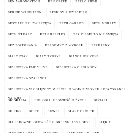
BEN AARONOVITCH
BEN CREED
BERŁO ZIEMI
BERNIE WRIGHTSON
BESKIDY Z DZIECKIEM
BESTIARIUSZ. ZWIERZĘTA
BETH GARROD
BETH MORREY
BETH O'LEARY
BETH REEKLES
BEZ CIEBIE TO NIE ŚWIĘTA
BEZ POŻEGNANIA
BEZDOMNY Z WYBORU
BEZKARNY
BIAŁY PTAK
BIAŁY TYGRYS
BIANCA IOSIVONI
BIBLIOTEKA EMILYLIME
BIBLIOTEKA O PÓŁNOCY
BIBLIOTEKA SZALEŃCA
BIBLIOTEKA W OBLĘŻONY MIEŚCIE. O WOJNIE W SYRII I ODZYSKANEJ
NADZIEI
BIOGRAFIA
BIOLOGIA. OPOWIEŚĆ O ŻYCIU
BISTARI
BIURKO
BIURO
BIZNES
BLAKE CROUCH
BLUECROWNE. OPOWIEŚĆ O GREENGLASS HOUSE
BŁĘKIT