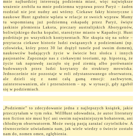
mnie najbardziej interesują podziemia miast, więc największe
wrażenie zrobiła na mnie podziemna wyprawa przez Paryż – żaden
rozdział nie jest nudny ani wtórny. Ciekawe fakty historyczne i
naukowe Hunt zgrabnie wplata w relacje ze swoich wypraw. Mamy
tu wspomnianą już podziemną eskapadę przez Paryż, święte
jaskinie plemienia Lakota, pieczary australijskich Aborygenów,
boliwijskiego ducha kopalni, starożytne miasto w Kapadocji. Hunt
podróżuje po wszystkich kontynentach. Nie skupia się na sobie –
przytacza ciekawe historie ludzi związanych z podziemiami (np.
człowieka, który przez 30 lat drążył tunele pod swoim domem),
naukowców badających życie w świecie bez słońca i innych
pasjonatów. Zapoznaje nas z ciekawymi teoriami, np. hipotezą, że
życie tak naprawdę zaczęło się pod ziemią albo porównanie
budowanych przez ludzi korytarzy do struktury mrowiska.
Jednocześnie nie pozostaje w roli zdystansowanego obserwatora,
ale dzieli się z nami całą gamą emocji: zachwytem,
zainteresowaniem, ale i przerażeniem – np. w sytuacji, gdy zgubił
się w podziemiach.
„Podziemie” to zdecydowanie jedna z najlepszych książek, jakie
przeczytałam w tym roku. WillHunt udowadnia, że autor literatury
non fiction nie musi być ani swoim najważniejszym bohaterem, ani
chłodnym obserwatorem. Może swoją pasją zarażać czytelników. A
równocześnie uświadamia nam, jak wiele wiedzy o świecie zostało
nam do, nomen omen, zgłębienia.