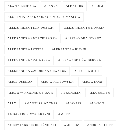
ALAITZ LECEAGA
ALANNA
ALBATROS
ALBUM
ALCHEMIA. ZASKAKUJĄCA MOC POMYSŁÓW
ALEKSANDER FILIP DUBICKI
ALEKSANDER POTIOMKIN
ALEKSANDRA ANDRZEJEWSKA
ALEKSANDRA JONASZ
ALEKSANDRA POTTER
ALEKSANDRA RUMIN
ALEKSANDRA SZATARSKA
ALEKSANDRA ŚWIDERSKA
ALEKSANDRA ZAGÓRSKA-CHABROS
ALEX T. SMITH
ALICE OSEMAN
ALICJA FILIPOWSKA
ALICJA HORN
ALICJA W KRAINIE CZARÓW
ALKOHOLIK
ALKOHOLIZM
ALPY
AMADEUSZ WAGNER
AMANTES
AMAZON
AMBASADOR WYOBRAŹNI
AMBER
AMERYKAŃSKIE KSIĘŻNICZKI
AMOS OZ
ANDREAS HOFF