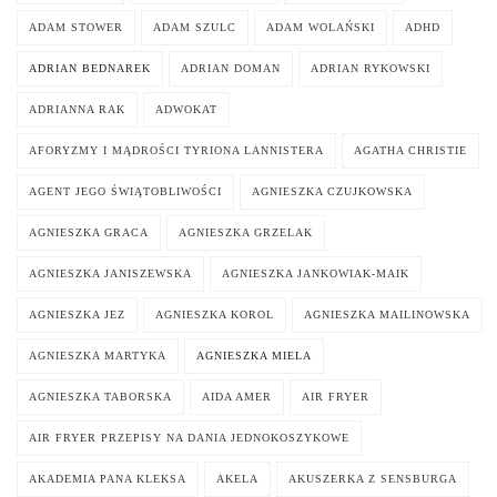
ADAM STOWER
ADAM SZULC
ADAM WOLAŃSKI
ADHD
ADRIAN BEDNAREK
ADRIAN DOMAN
ADRIAN RYKOWSKI
ADRIANNA RAK
ADWOKAT
AFORYZMY I MĄDROŚCI TYRIONA LANNISTERA
AGATHA CHRISTIE
AGENT JEGO ŚWIĄTOBLIWOŚCI
AGNIESZKA CZUJKOWSKA
AGNIESZKA GRACA
AGNIESZKA GRZELAK
AGNIESZKA JANISZEWSKA
AGNIESZKA JANKOWIAK-MAIK
AGNIESZKA JEZ
AGNIESZKA KOROL
AGNIESZKA MAILINOWSKA
AGNIESZKA MARTYKA
AGNIESZKA MIELA
AGNIESZKA TABORSKA
AIDA AMER
AIR FRYER
AIR FRYER PRZEPISY NA DANIA JEDNOKOSZYKOWE
AKADEMIA PANA KLEKSA
AKELA
AKUSZERKA Z SENSBURGA