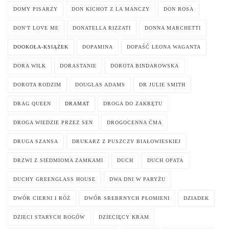
DOMY PISARZY
DON KICHOT Z LA MANCZY
DON ROSA
DON'T LOVE ME
DONATELLA RIZZATI
DONNA MARCHETTI
DOOKOŁA-KSIĄŻEK
DOPAMINA
DOPAŚĆ LEONA WAGANTA
DORA WILK
DORASTANIE
DOROTA BINDAROWSKA
DOROTA RODZIM
DOUGLAS ADAMS
DR JULIE SMITH
DRAG QUEEN
DRAMAT
DROGA DO ZAKRĘTU
DROGA WIEDZIE PRZEZ SEN
DROGOCENNA ĆMA
DRUGA SZANSA
DRUKARZ Z PUSZCZY BIAŁOWIESKIEJ
DRZWI Z SIEDMIOMA ZAMKAMI
DUCH
DUCH OPATA
DUCHY GREENGLASS HOUSE
DWA DNI W PARYŻU
DWÓR CIERNI I RÓŻ
DWÓR SREBRNYCH PŁOMIENI
DZIADEK
DZIECI STARYCH BOGÓW
DZIECIĘCY KRAM