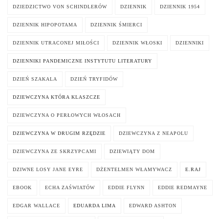
DZIEDZICTWO VON SCHINDLERÓW
DZIENNIK
DZIENNIK 1954
DZIENNIK HIPOPOTAMA
DZIENNIK ŚMIERCI
DZIENNIK UTRACONEJ MIŁOŚCI
DZIENNIK WŁOSKI
DZIENNIKI
DZIENNIKI PANDEMICZNE INSTYTUTU LITERATURY
DZIEŃ SZAKALA
DZIEŃ TRYFIDÓW
DZIEWCZYNA KTÓRA KLASZCZE
DZIEWCZYNA O PERŁOWYCH WŁOSACH
DZIEWCZYNA W DRUGIM RZĘDZIE
DZIEWCZYNA Z NEAPOLU
DZIEWCZYNA ZE SKRZYPCAMI
DZIEWIĄTY DOM
DZIWNE LOSY JANE EYRE
DŻENTELMEN WŁAMYWACZ
E.RAJ
EBOOK
ECHA ZAŚWIATÓW
EDDIE FLYNN
EDDIE REDMAYNE
EDGAR WALLACE
EDUARDA LIMA
EDWARD ASHTON