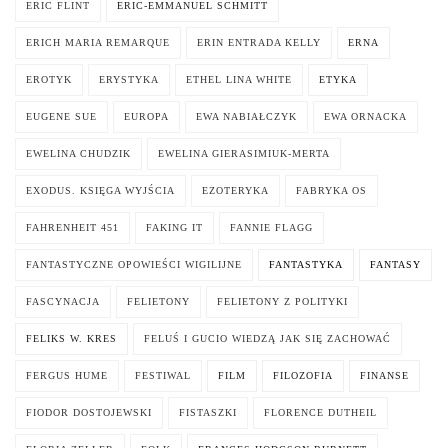
ERIC FLINT
ERIC-EMMANUEL SCHMITT
ERICH MARIA REMARQUE
ERIN ENTRADA KELLY
ERNA
EROTYK
ERYSTYKA
ETHEL LINA WHITE
ETYKA
EUGENE SUE
EUROPA
EWA NABIAŁCZYK
EWA ORNACKA
EWELINA CHUDZIK
EWELINA GIERASIMIUK-MERTA
EXODUS. KSIĘGA WYJŚCIA
EZOTERYKA
FABRYKA OS
FAHRENHEIT 451
FAKING IT
FANNIE FLAGG
FANTASTYCZNE OPOWIEŚCI WIGILIJNE
FANTASTYKA
FANTASY
FASCYNACJA
FELIETONY
FELIETONY Z POLITYKI
FELIKS W. KRES
FELUŚ I GUCIO WIEDZĄ JAK SIĘ ZACHOWAĆ
FERGUS HUME
FESTIWAL
FILM
FILOZOFIA
FINANSE
FIODOR DOSTOJEWSKI
FISTASZKI
FLORENCE DUTHEIL