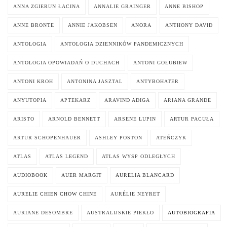
ANNA ZGIERUN ŁACINA
ANNALIE GRAINGER
ANNE BISHOP
ANNE BRONTE
ANNIE JAKOBSEN
ANORA
ANTHONY DAVID
ANTOLOGIA
ANTOLOGIA DZIENNIKÓW PANDEMICZNYCH
ANTOLOGIA OPOWIADAŃ O DUCHACH
ANTONI GOŁUBIEW
ANTONI KROH
ANTONINA JASZTAL
ANTYBOHATER
ANYUTOPIA
APTEKARZ
ARAVIND ADIGA
ARIANA GRANDE
ARISTO
ARNOLD BENNETT
ARSENE LUPIN
ARTUR PACUŁA
ARTUR SCHOPENHAUER
ASHLEY POSTON
ATEŃCZYK
ATLAS
ATLAS LEGEND
ATLAS WYSP ODLEGŁYCH
AUDIOBOOK
AUER MARGIT
AURELIA BLANCARD
AURELIE CHIEN CHOW CHINE
AURÉLIE NEYRET
AURIANE DESOMBRE
AUSTRALIJSKIE PIEKŁO
AUTOBIOGRAFIA