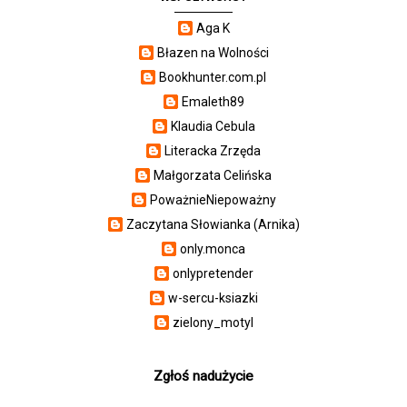
Aga K
Błazen na Wolności
Bookhunter.com.pl
Emaleth89
Klaudia Cebula
Literacka Zrzęda
Małgorzata Celińska
PoważnieNiepoważny
Zaczytana Słowianka (Arnika)
only.monca
onlypretender
w-sercu-ksiazki
zielony_motyl
Zgłoś nadużycie