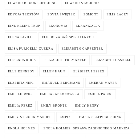
EDWARD BROOKE-HITCHING
EDWARD STACHURA
EDYCJA TEKSTÓW
EDYTA ŚWIĘTEK
EGMONT
EILIS LACEY
EINE KLEINE TRUP
EKONOMIA
EKRANIZACJA
ELENA FAVILLI
ELF DO ZADAŃ SPECJALNYCH
ELISA PURICELLI GUERRA
ELISABETH CARPENTER
ELISENDA ROCA
ELIZABETH FREMANTLE
ELIZABETH GASKELL
ELLE KENNEDY
ELLEN HAUN
ELŻBIETA I ESSEX
ELŻBIETA NIEĆ
EMANUEL BERGMANN
EMERAN MAYER
EMIL LUDWIG
EMILIA JABŁONOWSKA
EMILIA PADOŁ
EMILIA PEREZ
EMILY BRONTË
EMILY HENRY
EMILY ST. JOHN MANDEL
EMPIK
EMPIK SELFPUBLISHING
ENOLA HOLMES
ENOLA HOLMES. SPRAWA ZAGINIONEGO MARKIZA