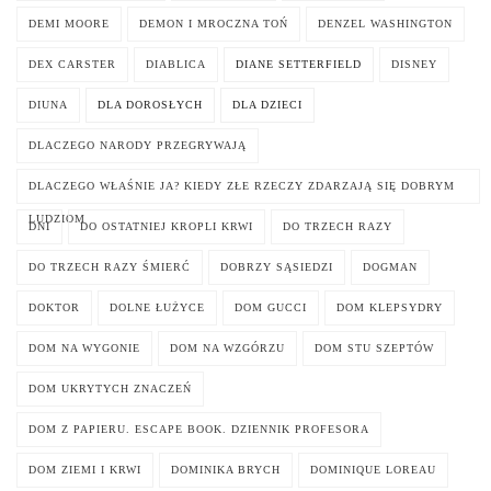
DEMI MOORE
DEMON I MROCZNA TOŃ
DENZEL WASHINGTON
DEX CARSTER
DIABLICA
DIANE SETTERFIELD
DISNEY
DIUNA
DLA DOROSŁYCH
DLA DZIECI
DLACZEGO NARODY PRZEGRYWAJĄ
DLACZEGO WŁAŚNIE JA? KIEDY ZŁE RZECZY ZDARZAJĄ SIĘ DOBRYM
LUDZIOM
DNI
DO OSTATNIEJ KROPLI KRWI
DO TRZECH RAZY
DO TRZECH RAZY ŚMIERĆ
DOBRZY SĄSIEDZI
DOGMAN
DOKTOR
DOLNE ŁUŻYCE
DOM GUCCI
DOM KLEPSYDRY
DOM NA WYGONIE
DOM NA WZGÓRZU
DOM STU SZEPTÓW
DOM UKRYTYCH ZNACZEŃ
DOM Z PAPIERU. ESCAPE BOOK. DZIENNIK PROFESORA
DOM ZIEMI I KRWI
DOMINIKA BRYCH
DOMINIQUE LOREAU