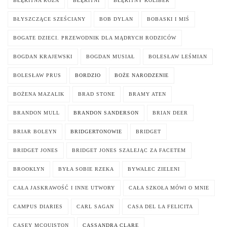
BŁĘKITNA RÓŻA
BŁĘKITNI
BŁĘKITNY KOLIBER
BŁYSZCZĄCE SZEŚCIANY
BOB DYLAN
BOBASKI I MIŚ
BOGATE DZIECI. PRZEWODNIK DLA MĄDRYCH RODZICÓW
BOGDAN KRAJEWSKI
BOGDAN MUSIAŁ
BOLESŁAW LEŚMIAN
BOLESŁAW PRUS
BORDZIO
BOŻE NARODZENIE
BOŻENA MAZALIK
BRAD STONE
BRAMY ATEN
BRANDON MULL
BRANDON SANDERSON
BRIAN DEER
BRIAR BOLEYN
BRIDGERTONOWIE
BRIDGET
BRIDGET JONES
BRIDGET JONES SZALEJĄC ZA FACETEM
BROOKLYN
BYŁA SOBIE RZEKA
BYWALEC ZIELENI
CAŁA JASKRAWOŚĆ I INNE UTWORY
CAŁA SZKOŁA MÓWI O MNIE
CAMPUS DIARIES
CARL SAGAN
CASA DEL LA FELICITA
CASEY MCQUISTON
CASSANDRA CLARE