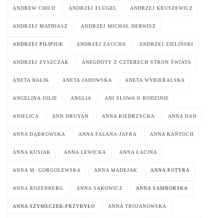
ANDREW CHILD
ANDRZEJ FLÜGEL
ANDRZEJ KRUSZEWICZ
ANDRZEJ MATHIASZ
ANDRZEJ MICHAŁ DERWISZ
ANDRZEJ PILIPIUK
ANDRZEJ ZAUCHA
ANDRZEJ ZIELIŃSKI
ANDRZEJ ZYSZCZAK
ANEGDOTY Z CZTERECH STRON ŚWIATA
ANETA HALIK
ANETA JADOWSKA
ANETA WYBIERALSKA
ANGELINA JOLIE
ANGLIA
ANI SŁOWA O RODZINIE
ANIELICA
ANN DRUYAN
ANNA BIEDRZYCKA
ANNA DAN
ANNA DĄBROWSKA
ANNA FALANA-JAFRA
ANNA KAŃTOCH
ANNA KUSIAK
ANNA LEWICKA
ANNA ŁACINA
ANNA M. GORGOLEWSKA
ANNA MADEJAK
ANNA POTYRA
ANNA ROZENBERG
ANNA SAKOWICZ
ANNA SAMBORSKA
ANNA SZYMECZEK-PRZYBYŁO
ANNA TROJANOWSKA