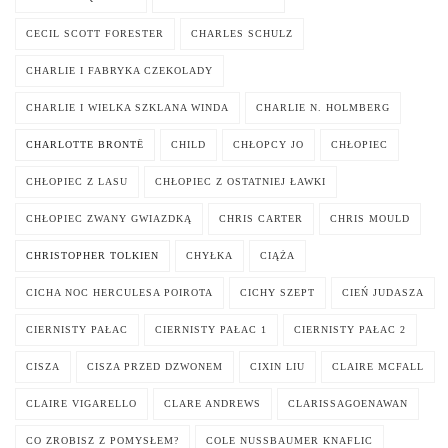
CECIL SCOTT FORESTER
CHARLES SCHULZ
CHARLIE I FABRYKA CZEKOLADY
CHARLIE I WIELKA SZKLANA WINDA
CHARLIE N. HOLMBERG
CHARLOTTE BRONTË
CHILD
CHŁOPCY JO
CHŁOPIEC
CHŁOPIEC Z LASU
CHŁOPIEC Z OSTATNIEJ ŁAWKI
CHŁOPIEC ZWANY GWIAZDKĄ
CHRIS CARTER
CHRIS MOULD
CHRISTOPHER TOLKIEN
CHYŁKA
CIĄŻA
CICHA NOC HERCULESA POIROTA
CICHY SZEPT
CIEŃ JUDASZA
CIERNISTY PAŁAC
CIERNISTY PAŁAC 1
CIERNISTY PAŁAC 2
CISZA
CISZA PRZED DZWONEM
CIXIN LIU
CLAIRE MCFALL
CLAIRE VIGARELLO
CLARE ANDREWS
CLARISSAGOENAWAN
CO ZROBISZ Z POMYSŁEM?
COLE NUSSBAUMER KNAFLIC