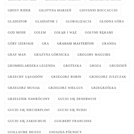
GHOST RIDER
GILOTYNA MARZEŃ
GIOVANNI BOCCACCIO
GLADIATOR
GLADIATOR 2
GLOBALIZACJA
GŁODNA GÓRA
GOD MODE
GOLEM
GOŁĄB I WĄŻ
GOŁYMI RĘKAMI
GÓRY IZERSKIE
GRA
GRAHAM MASTERTON
GRANDA
GRAY MAN
GRAŻYNA GÓRNICKA
GREGORY MAGUIRE
GROMBELARDZKA LEGENDA
GROTESKA
GROZA
GRUDZIEŃ
GRZECHY SĄSIADÓW
GRZEGORZ BOBIN
GRZEGORZ JUSZCZAK
GRZEGORZ MUSIAŁ
GRZEGORZ WIELGUS
GRZEGRZÓŁKA
GRZESZNIK NAWRÓCONY
GUCIO SIĘ DENERWUJE
GUCIO SIĘ NIECIERPLIWI
GUCIO SIĘ NUDZI
GUCIO SIĘ ZAKOCHUJE
GUILBERT FRANCOISE
GUILLAUME MUSSO
GWIAZDA PÓŁNOCY