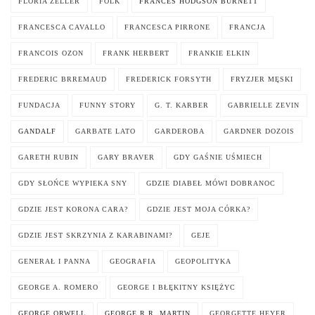
FLORIA ZELLER
FOLK
FRANCES HODGSON BURNETT
FRANCESCA CAVALLO
FRANCESCA PIRRONE
FRANCJA
FRANCOIS OZON
FRANK HERBERT
FRANKIE ELKIN
FREDERIC BRREMAUD
FREDERICK FORSYTH
FRYZJER MĘSKI
FUNDACJA
FUNNY STORY
G. T. KARBER
GABRIELLE ZEVIN
GANDALF
GARBATE LATO
GARDEROBA
GARDNER DOZOIS
GARETH RUBIN
GARY BRAVER
GDY GAŚNIE UŚMIECH
GDY SŁOŃCE WYPIEKA SNY
GDZIE DIABEŁ MÓWI DOBRANOC
GDZIE JEST KORONA CARA?
GDZIE JEST MOJA CÓRKA?
GDZIE JEST SKRZYNIA Z KARABINAMI?
GEJE
GENERAŁ I PANNA
GEOGRAFIA
GEOPOLITYKA
GEORGE A. ROMERO
GEORGE I BŁĘKITNY KSIĘŻYC
GEORGE ORWELL
GEORGE R.R. MARTIN
GEORGETTE HEYER