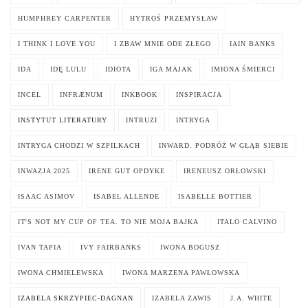
HUMPHREY CARPENTER
HYTROŚ PRZEMYSŁAW
I THINK I LOVE YOU
I ZBAW MNIE ODE ZŁEGO
IAIN BANKS
IDA
IDĘ LULU
IDIOTA
IGA MAJAK
IMIONA ŚMIERCI
INCEL
INFRÆNUM
INKBOOK
INSPIRACJA
INSTYTUT LITERATURY
INTRUZI
INTRYGA
INTRYGA CHODZI W SZPILKACH
INWARD. PODRÓŻ W GŁĄB SIEBIE
INWAZJA 2025
IRENE GUT OPDYKE
IRENEUSZ ORŁOWSKI
ISAAC ASIMOV
ISABEL ALLENDE
ISABELLE BOTTIER
IT'S NOT MY CUP OF TEA. TO NIE MOJA BAJKA
ITALO CALVINO
IVAN TAPIA
IVY FAIRBANKS
IWONA BOGUSZ
IWONA CHMIELEWSKA
IWONA MARZENA PAWŁOWSKA
IZABELA SKRZYPIEC-DAGNAN
IZABELA ZAWIS
J.A. WHITE