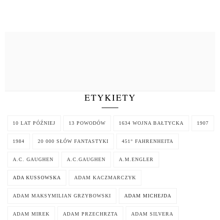
ETYKIETY
10 LAT PÓŹNIEJ
13 POWODÓW
1634 WOJNA BAŁTYCKA
1907
1984
20 000 SŁÓW FANTASTYKI
451° FAHRENHEITA
A.C. GAUGHEN
A.C.GAUGHEN
A.M.ENGLER
ADA KUSSOWSKA
ADAM KACZMARCZYK
ADAM MAKSYMILIAN GRZYBOWSKI
ADAM MICHEJDA
ADAM MIREK
ADAM PRZECHRZTA
ADAM SILVERA