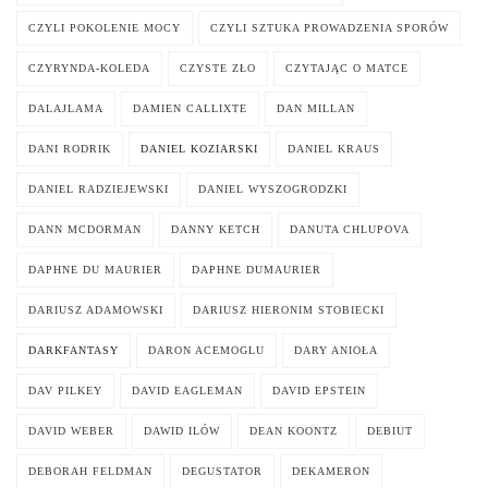
CZYLI POKOLENIE MOCY
CZYLI SZTUKA PROWADZENIA SPORÓW
CZYRYNDA-KOLEDA
CZYSTE ZŁO
CZYTAJĄC O MATCE
DALAJLAMA
DAMIEN CALLIXTE
DAN MILLAN
DANI RODRIK
DANIEL KOZIARSKI
DANIEL KRAUS
DANIEL RADZIEJEWSKI
DANIEL WYSZOGRODZKI
DANN MCDORMAN
DANNY KETCH
DANUTA CHLUPOVA
DAPHNE DU MAURIER
DAPHNE DUMAURIER
DARIUSZ ADAMOWSKI
DARIUSZ HIERONIM STOBIECKI
DARKFANTASY
DARON ACEMOGLU
DARY ANIOŁA
DAV PILKEY
DAVID EAGLEMAN
DAVID EPSTEIN
DAVID WEBER
DAWID ILÓW
DEAN KOONTZ
DEBIUT
DEBORAH FELDMAN
DEGUSTATOR
DEKAMERON