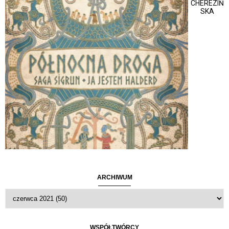
CHEREZIŃ
SKA
ARCHIWUM
WSPÓŁTWÓRCY