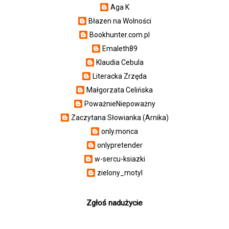
Aga K
Błazen na Wolności
Bookhunter.com.pl
Emaleth89
Klaudia Cebula
Literacka Zrzęda
Małgorzata Celińska
PoważnieNiepoważny
Zaczytana Słowianka (Arnika)
only.monca
onlypretender
w-sercu-ksiazki
zielony_motyl
Zgłoś nadużycie