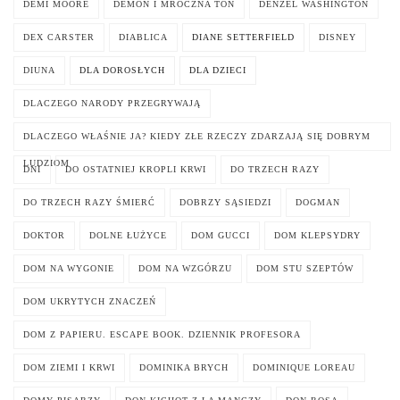
DEMI MOORE
DEMON I MROCZNA TOŃ
DENZEL WASHINGTON
DEX CARSTER
DIABLICA
DIANE SETTERFIELD
DISNEY
DIUNA
DLA DOROSŁYCH
DLA DZIECI
DLACZEGO NARODY PRZEGRYWAJĄ
DLACZEGO WŁAŚNIE JA? KIEDY ZŁE RZECZY ZDARZAJĄ SIĘ DOBRYM
LUDZIOM
DNI
DO OSTATNIEJ KROPLI KRWI
DO TRZECH RAZY
DO TRZECH RAZY ŚMIERĆ
DOBRZY SĄSIEDZI
DOGMAN
DOKTOR
DOLNE ŁUŻYCE
DOM GUCCI
DOM KLEPSYDRY
DOM NA WYGONIE
DOM NA WZGÓRZU
DOM STU SZEPTÓW
DOM UKRYTYCH ZNACZEŃ
DOM Z PAPIERU. ESCAPE BOOK. DZIENNIK PROFESORA
DOM ZIEMI I KRWI
DOMINIKA BRYCH
DOMINIQUE LOREAU