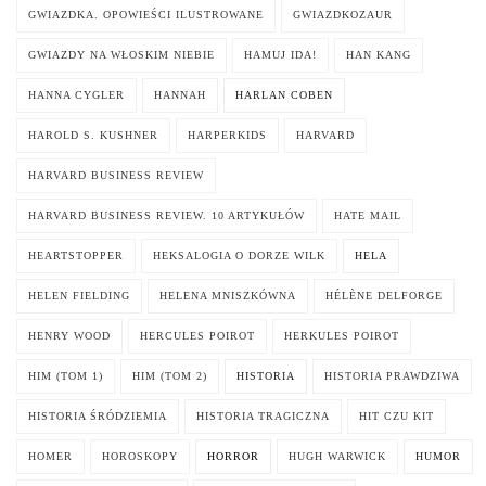
GWIAZDKA. OPOWIEŚCI ILUSTROWANE
GWIAZDKOZAUR
GWIAZDY NA WŁOSKIM NIEBIE
HAMUJ IDA!
HAN KANG
HANNA CYGLER
HANNAH
HARLAN COBEN
HAROLD S. KUSHNER
HARPERKIDS
HARVARD
HARVARD BUSINESS REVIEW
HARVARD BUSINESS REVIEW. 10 ARTYKUŁÓW
HATE MAIL
HEARTSTOPPER
HEKSALOGIA O DORZE WILK
HELA
HELEN FIELDING
HELENA MNISZKÓWNA
HÉLÈNE DELFORGE
HENRY WOOD
HERCULES POIROT
HERKULES POIROT
HIM (TOM 1)
HIM (TOM 2)
HISTORIA
HISTORIA PRAWDZIWA
HISTORIA ŚRÓDZIEMIA
HISTORIA TRAGICZNA
HIT CZU KIT
HOMER
HOROSKOPY
HORROR
HUGH WARWICK
HUMOR