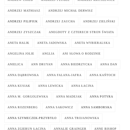
ANDRZEJ MATHIASZ
ANDRZEJ MICHAŁ DERWISZ
ANDRZEJ PILIPIUK
ANDRZEJ ZAUCHA
ANDRZEJ ZIELIŃSKI
ANDRZEJ ZYSZCZAK
ANEGDOTY Z CZTERECH STRON ŚWIATA
ANETA HALIK
ANETA JADOWSKA
ANETA WYBIERALSKA
ANGELINA JOLIE
ANGLIA
ANI SŁOWA O RODZINIE
ANIELICA
ANN DRUYAN
ANNA BIEDRZYCKA
ANNA DAN
ANNA DĄBROWSKA
ANNA FALANA-JAFRA
ANNA KAŃTOCH
ANNA KUSIAK
ANNA LEWICKA
ANNA ŁACINA
ANNA M. GORGOLEWSKA
ANNA MADEJAK
ANNA POTYRA
ANNA ROZENBERG
ANNA SAKOWICZ
ANNA SAMBORSKA
ANNA SZYMECZEK-PRZYBYŁO
ANNA TROJANOWSKA
ANNA ZGIERUN ŁACINA
ANNALIE GRAINGER
ANNE BISHOP