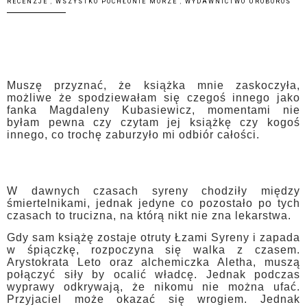
RECENZJE
,
WSZYSTKO POCHŁONIE MORZE
,
WYDAWNICTWO UROBOROS
Muszę przyznać, że książka mnie zaskoczyła,
możliwe że spodziewałam się czegoś innego jako
fanka Magdaleny Kubasiewicz, momentami nie
byłam pewna czy czytam jej książkę czy kogoś
innego, co trochę zaburzyło mi odbiór całości.
W dawnych czasach syreny chodziły między
śmiertelnikami, jednak jedyne co pozostało po tych
czasach to trucizna, na którą nikt nie zna lekarstwa.
Gdy sam książę zostaje otruty Łzami Syreny i zapada
w śpiączkę, rozpoczyna się walka z czasem.
Arystokrata Leto oraz alchemiczka Aletha, muszą
połączyć siły by ocalić władcę. Jednak podczas
wyprawy odkrywają, że nikomu nie można ufać.
Przyjaciel może okazać się wrogiem. Jednak