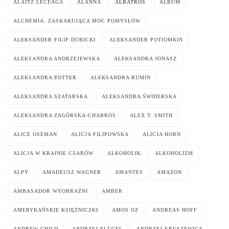
ALAITZ LECEAGA
ALANNA
ALBATROS
ALBUM
ALCHEMIA. ZASKAKUJĄCA MOC POMYSŁÓW
ALEKSANDER FILIP DUBICKI
ALEKSANDER POTIOMKIN
ALEKSANDRA ANDRZEJEWSKA
ALEKSANDRA JONASZ
ALEKSANDRA POTTER
ALEKSANDRA RUMIN
ALEKSANDRA SZATARSKA
ALEKSANDRA ŚWIDERSKA
ALEKSANDRA ZAGÓRSKA-CHABROS
ALEX T. SMITH
ALICE OSEMAN
ALICJA FILIPOWSKA
ALICJA HORN
ALICJA W KRAINIE CZARÓW
ALKOHOLIK
ALKOHOLIZM
ALPY
AMADEUSZ WAGNER
AMANTES
AMAZON
AMBASADOR WYOBRAŹNI
AMBER
AMERYKAŃSKIE KSIĘŻNICZKI
AMOS OZ
ANDREAS HOFF
ANDREW CHILD
ANDRZEJ FLÜGEL
ANDRZEJ KRUSZEWICZ