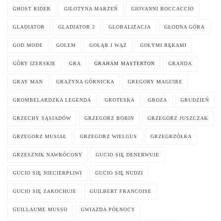
GHOST RIDER
GILOTYNA MARZEŃ
GIOVANNI BOCCACCIO
GLADIATOR
GLADIATOR 2
GLOBALIZACJA
GŁODNA GÓRA
GOD MODE
GOLEM
GOŁĄB I WĄŻ
GOŁYMI RĘKAMI
GÓRY IZERSKIE
GRA
GRAHAM MASTERTON
GRANDA
GRAY MAN
GRAŻYNA GÓRNICKA
GREGORY MAGUIRE
GROMBELARDZKA LEGENDA
GROTESKA
GROZA
GRUDZIEŃ
GRZECHY SĄSIADÓW
GRZEGORZ BOBIN
GRZEGORZ JUSZCZAK
GRZEGORZ MUSIAŁ
GRZEGORZ WIELGUS
GRZEGRZÓŁKA
GRZESZNIK NAWRÓCONY
GUCIO SIĘ DENERWUJE
GUCIO SIĘ NIECIERPLIWI
GUCIO SIĘ NUDZI
GUCIO SIĘ ZAKOCHUJE
GUILBERT FRANCOISE
GUILLAUME MUSSO
GWIAZDA PÓŁNOCY