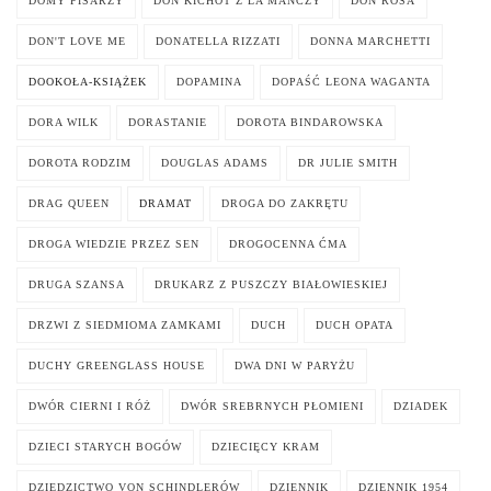
DOMY PISARZY
DON KICHOT Z LA MANCZY
DON ROSA
DON'T LOVE ME
DONATELLA RIZZATI
DONNA MARCHETTI
DOOKOŁA-KSIĄŻEK
DOPAMINA
DOPAŚĆ LEONA WAGANTA
DORA WILK
DORASTANIE
DOROTA BINDAROWSKA
DOROTA RODZIM
DOUGLAS ADAMS
DR JULIE SMITH
DRAG QUEEN
DRAMAT
DROGA DO ZAKRĘTU
DROGA WIEDZIE PRZEZ SEN
DROGOCENNA ĆMA
DRUGA SZANSA
DRUKARZ Z PUSZCZY BIAŁOWIESKIEJ
DRZWI Z SIEDMIOMA ZAMKAMI
DUCH
DUCH OPATA
DUCHY GREENGLASS HOUSE
DWA DNI W PARYŻU
DWÓR CIERNI I RÓŻ
DWÓR SREBRNYCH PŁOMIENI
DZIADEK
DZIECI STARYCH BOGÓW
DZIECIĘCY KRAM
DZIEDZICTWO VON SCHINDLERÓW
DZIENNIK
DZIENNIK 1954