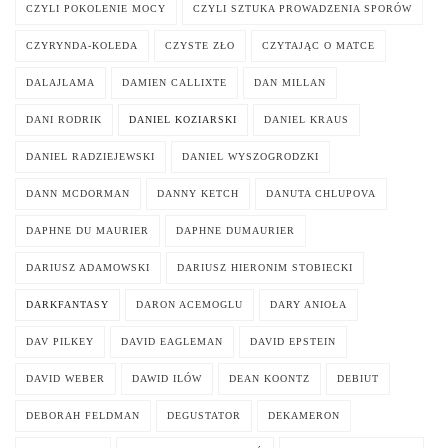
CZYLI POKOLENIE MOCY
CZYLI SZTUKA PROWADZENIA SPORÓW
CZYRYNDA-KOLEDA
CZYSTE ZŁO
CZYTAJĄC O MATCE
DALAJLAMA
DAMIEN CALLIXTE
DAN MILLAN
DANI RODRIK
DANIEL KOZIARSKI
DANIEL KRAUS
DANIEL RADZIEJEWSKI
DANIEL WYSZOGRODZKI
DANN MCDORMAN
DANNY KETCH
DANUTA CHLUPOVA
DAPHNE DU MAURIER
DAPHNE DUMAURIER
DARIUSZ ADAMOWSKI
DARIUSZ HIERONIM STOBIECKI
DARKFANTASY
DARON ACEMOGLU
DARY ANIOŁA
DAV PILKEY
DAVID EAGLEMAN
DAVID EPSTEIN
DAVID WEBER
DAWID ILÓW
DEAN KOONTZ
DEBIUT
DEBORAH FELDMAN
DEGUSTATOR
DEKAMERON