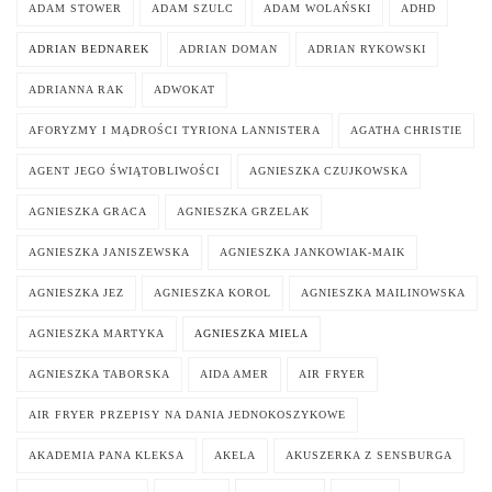
ADAM STOWER
ADAM SZULC
ADAM WOLAŃSKI
ADHD
ADRIAN BEDNAREK
ADRIAN DOMAN
ADRIAN RYKOWSKI
ADRIANNA RAK
ADWOKAT
AFORYZMY I MĄDROŚCI TYRIONA LANNISTERA
AGATHA CHRISTIE
AGENT JEGO ŚWIĄTOBLIWOŚCI
AGNIESZKA CZUJKOWSKA
AGNIESZKA GRACA
AGNIESZKA GRZELAK
AGNIESZKA JANISZEWSKA
AGNIESZKA JANKOWIAK-MAIK
AGNIESZKA JEZ
AGNIESZKA KOROL
AGNIESZKA MAILINOWSKA
AGNIESZKA MARTYKA
AGNIESZKA MIELA
AGNIESZKA TABORSKA
AIDA AMER
AIR FRYER
AIR FRYER PRZEPISY NA DANIA JEDNOKOSZYKOWE
AKADEMIA PANA KLEKSA
AKELA
AKUSZERKA Z SENSBURGA