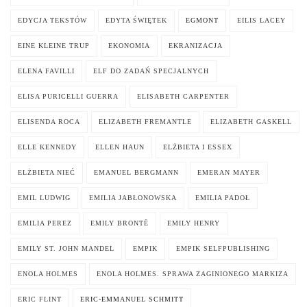
EDYCJA TEKSTÓW
EDYTA ŚWIĘTEK
EGMONT
EILIS LACEY
EINE KLEINE TRUP
EKONOMIA
EKRANIZACJA
ELENA FAVILLI
ELF DO ZADAŃ SPECJALNYCH
ELISA PURICELLI GUERRA
ELISABETH CARPENTER
ELISENDA ROCA
ELIZABETH FREMANTLE
ELIZABETH GASKELL
ELLE KENNEDY
ELLEN HAUN
ELŻBIETA I ESSEX
ELŻBIETA NIEĆ
EMANUEL BERGMANN
EMERAN MAYER
EMIL LUDWIG
EMILIA JABŁONOWSKA
EMILIA PADOŁ
EMILIA PEREZ
EMILY BRONTË
EMILY HENRY
EMILY ST. JOHN MANDEL
EMPIK
EMPIK SELFPUBLISHING
ENOLA HOLMES
ENOLA HOLMES. SPRAWA ZAGINIONEGO MARKIZA
ERIC FLINT
ERIC-EMMANUEL SCHMITT