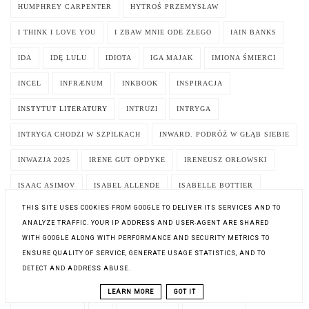
HUMPHREY CARPENTER
HYTROŚ PRZEMYSŁAW
I THINK I LOVE YOU
I ZBAW MNIE ODE ZŁEGO
IAIN BANKS
IDA
IDĘ LULU
IDIOTA
IGA MAJAK
IMIONA ŚMIERCI
INCEL
INFRÆNUM
INKBOOK
INSPIRACJA
INSTYTUT LITERATURY
INTRUZI
INTRYGA
INTRYGA CHODZI W SZPILKACH
INWARD. PODRÓŻ W GŁĄB SIEBIE
INWAZJA 2025
IRENE GUT OPDYKE
IRENEUSZ ORŁOWSKI
ISAAC ASIMOV
ISABEL ALLENDE
ISABELLE BOTTIER
THIS SITE USES COOKIES FROM GOOGLE TO DELIVER ITS SERVICES AND TO
IT'S NOT MY CUP OF TEA. TO NIE MOJA BAJKA
ITALO CALVINO
ANALYZE TRAFFIC. YOUR IP ADDRESS AND USER-AGENT ARE SHARED
IVAN TAPIA
IVY FAIRBANKS
IWONA BOGUSZ
WITH GOOGLE ALONG WITH PERFORMANCE AND SECURITY METRICS TO
ENSURE QUALITY OF SERVICE, GENERATE USAGE STATISTICS, AND TO
IWONA CHMIELEWSKA
IWONA MARZENA PAWŁOWSKA
DETECT AND ADDRESS ABUSE.
IZABELA SKRZYPIEC-DAGNAN
IZABELA ZAWIS
J.A. WHITE
LEARN MORE
GOT IT