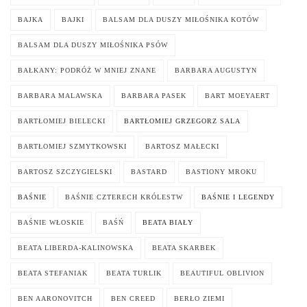
BAJKA
BAJKI
BALSAM DLA DUSZY MIŁOŚNIKA KOTÓW
BALSAM DLA DUSZY MIŁOŚNIKA PSÓW
BAŁKANY: PODRÓŻ W MNIEJ ZNANE
BARBARA AUGUSTYN
BARBARA MALAWSKA
BARBARA PASEK
BART MOEYAERT
BARTŁOMIEJ BIELECKI
BARTŁOMIEJ GRZEGORZ SALA
BARTŁOMIEJ SZMYTKOWSKI
BARTOSZ MAŁECKI
BARTOSZ SZCZYGIELSKI
BASTARD
BASTIONY MROKU
BAŚNIE
BAŚNIE CZTERECH KRÓLESTW
BAŚNIE I LEGENDY
BAŚNIE WŁOSKIE
BAŚŃ
BEATA BIAŁY
BEATA LIBERDA-KALINOWSKA
BEATA SKARBEK
BEATA STEFANIAK
BEATA TURLIK
BEAUTIFUL OBLIVION
BEN AARONOVITCH
BEN CREED
BERŁO ZIEMI