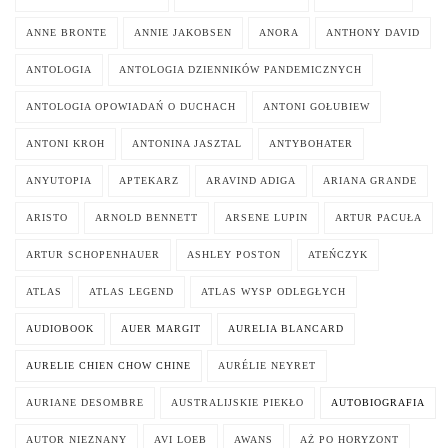
ANNE BRONTE
ANNIE JAKOBSEN
ANORA
ANTHONY DAVID
ANTOLOGIA
ANTOLOGIA DZIENNIKÓW PANDEMICZNYCH
ANTOLOGIA OPOWIADAŃ O DUCHACH
ANTONI GOŁUBIEW
ANTONI KROH
ANTONINA JASZTAL
ANTYBOHATER
ANYUTOPIA
APTEKARZ
ARAVIND ADIGA
ARIANA GRANDE
ARISTO
ARNOLD BENNETT
ARSENE LUPIN
ARTUR PACUŁA
ARTUR SCHOPENHAUER
ASHLEY POSTON
ATEŃCZYK
ATLAS
ATLAS LEGEND
ATLAS WYSP ODLEGŁYCH
AUDIOBOOK
AUER MARGIT
AURELIA BLANCARD
AURELIE CHIEN CHOW CHINE
AURÉLIE NEYRET
AURIANE DESOMBRE
AUSTRALIJSKIE PIEKŁO
AUTOBIOGRAFIA
AUTOR NIEZNANY
AVI LOEB
AWANS
AŻ PO HORYZONT