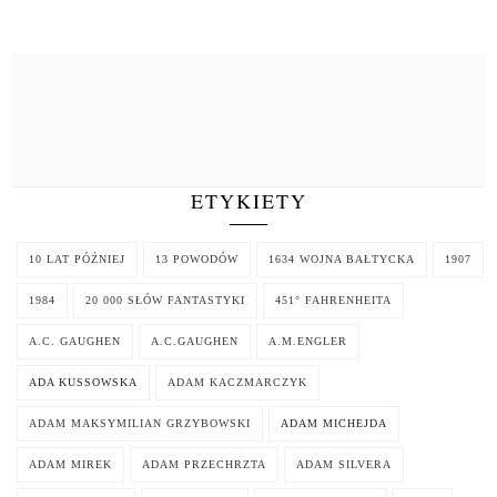
ETYKIETY
10 LAT PÓŹNIEJ
13 POWODÓW
1634 WOJNA BAŁTYCKA
1907
1984
20 000 SŁÓW FANTASTYKI
451° FAHRENHEITA
A.C. GAUGHEN
A.C.GAUGHEN
A.M.ENGLER
ADA KUSSOWSKA
ADAM KACZMARCZYK
ADAM MAKSYMILIAN GRZYBOWSKI
ADAM MICHEJDA
ADAM MIREK
ADAM PRZECHRZTA
ADAM SILVERA