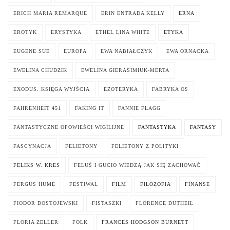
ERICH MARIA REMARQUE
ERIN ENTRADA KELLY
ERNA
EROTYK
ERYSTYKA
ETHEL LINA WHITE
ETYKA
EUGENE SUE
EUROPA
EWA NABIAŁCZYK
EWA ORNACKA
EWELINA CHUDZIK
EWELINA GIERASIMIUK-MERTA
EXODUS. KSIĘGA WYJŚCIA
EZOTERYKA
FABRYKA OS
FAHRENHEIT 451
FAKING IT
FANNIE FLAGG
FANTASTYCZNE OPOWIEŚCI WIGILIJNE
FANTASTYKA
FANTASY
FASCYNACJA
FELIETONY
FELIETONY Z POLITYKI
FELIKS W. KRES
FELUŚ I GUCIO WIEDZĄ JAK SIĘ ZACHOWAĆ
FERGUS HUME
FESTIWAL
FILM
FILOZOFIA
FINANSE
FIODOR DOSTOJEWSKI
FISTASZKI
FLORENCE DUTHEIL
FLORIA ZELLER
FOLK
FRANCES HODGSON BURNETT