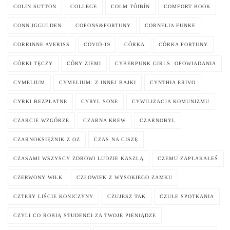
COLIN SUTTON
COLLEGE
COLM TÓIBÍN
COMFORT BOOK
CONN IGGULDEN
COPONS&FORTUNY
CORNELIA FUNKE
CORRINNE AVERISS
COVID-19
CÓRKA
CÓRKA FORTUNY
CÓRKI TĘCZY
CÓRY ZIEMI
CYBERPUNK GIRLS. OPOWIADANIA
CYMELIUM
CYMELIUM: Z INNEJ BAJKI
CYNTHIA ERIVO
CYRKI BEZPŁATNE
CYRYL SONE
CYWILIZACJA KOMUNIZMU
CZARCIE WZGÓRZE
CZARNA KREW
CZARNOBYL
CZARNOKSIĘŻNIK Z OZ
CZAS NA CISZĘ
CZASAMI WSZYSCY ZDROWI LUDZIE KASZLĄ
CZEMU ZAPŁAKAŁEŚ
CZERWONY WILK
CZŁOWIEK Z WYSOKIEGO ZAMKU
CZTERY LIŚCIE KONICZYNY
CZUJESZ TAK
CZUŁE SPOTKANIA
CZYLI CO ROBIĄ STUDENCI ZA TWOJE PIENIĄDZE