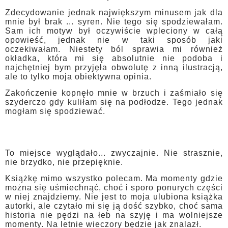
Zdecydowanie jednak największym minusem jak dla
mnie był brak ... syren. Nie tego się spodziewałam.
Sam ich motyw był oczywiście wpleciony w całą
opowieść, jednak nie w taki sposób jaki
oczekiwałam. Niestety ból sprawia mi również
okładka, która mi się absolutnie nie podoba i
najchętniej bym przyjęła obwolutę z inną ilustracją,
ale to tylko moja obiektywna opinia.
Zakończenie kopnęło mnie w brzuch i zaśmiało się
szyderczo gdy kuliłam się na podłodze. Tego jednak
mogłam się spodziewać.
To miejsce wyglądało... zwyczajnie. Nie strasznie,
nie brzydko, nie przepięknie.
Książkę mimo wszystko polecam. Ma momenty gdzie
można się uśmiechnąć, choć i sporo ponurych części
w niej znajdziemy. Nie jest to moja ulubiona książka
autorki, ale czytało mi się ją dość szybko, choć sama
historia nie pędzi na łeb na szyję i ma wolniejsze
momenty. Na letnie wieczory będzie jak znalazł.