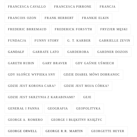
FRANCESCA CAVALLO
FRANCESCA PIRRONE
FRANCJA
FRANCOIS OZON
FRANK HERBERT
FRANKIE ELKIN
FREDERIC BRREMAUD
FREDERICK FORSYTH
FRYZJER MĘSKI
FUNDACJA
FUNNY STORY
G. T. KARBER
GABRIELLE ZEVIN
GANDALF
GARBATE LATO
GARDEROBA
GARDNER DOZOIS
GARETH RUBIN
GARY BRAVER
GDY GAŚNIE UŚMIECH
GDY SŁOŃCE WYPIEKA SNY
GDZIE DIABEŁ MÓWI DOBRANOC
GDZIE JEST KORONA CARA?
GDZIE JEST MOJA CÓRKA?
GDZIE JEST SKRZYNIA Z KARABINAMI?
GEJE
GENERAŁ I PANNA
GEOGRAFIA
GEOPOLITYKA
GEORGE A. ROMERO
GEORGE I BŁĘKITNY KSIĘŻYC
GEORGE ORWELL
GEORGE R.R. MARTIN
GEORGETTE HEYER