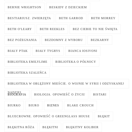
BERNIE WRIGHTSON
BESKIDY Z DZIECKIEM
BESTIARIUSZ. ZWIERZĘTA
BETH GARROD
BETH MORREY
BETH O'LEARY
BETH REEKLES
BEZ CIEBIE TO NIE ŚWIĘTA
BEZ POŻEGNANIA
BEZDOMNY Z WYBORU
BEZKARNY
BIAŁY PTAK
BIAŁY TYGRYS
BIANCA IOSIVONI
BIBLIOTEKA EMILYLIME
BIBLIOTEKA O PÓŁNOCY
BIBLIOTEKA SZALEŃCA
BIBLIOTEKA W OBLĘŻONY MIEŚCIE. O WOJNIE W SYRII I ODZYSKANEJ
NADZIEI
BIOGRAFIA
BIOLOGIA. OPOWIEŚĆ O ŻYCIU
BISTARI
BIURKO
BIURO
BIZNES
BLAKE CROUCH
BLUECROWNE. OPOWIEŚĆ O GREENGLASS HOUSE
BŁĘKIT
BŁĘKITNA RÓŻA
BŁĘKITNI
BŁĘKITNY KOLIBER