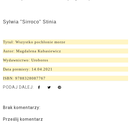
Sylwia "Sirroco" Stinia
Tytuł: Wszystko pochłonie morze
Autor: Magdalena Kubasiewicz
Wydawnictwo: Uroboros
Data premiery: 14.04.2021
ISBN: 9788328087767
PODAJ DALEJ:
Brak komentarzy:
Prześlij komentarz