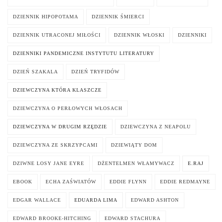
DZIENNIK HIPOPOTAMA
DZIENNIK ŚMIERCI
DZIENNIK UTRACONEJ MIŁOŚCI
DZIENNIK WŁOSKI
DZIENNIKI
DZIENNIKI PANDEMICZNE INSTYTUTU LITERATURY
DZIEŃ SZAKALA
DZIEŃ TRYFIDÓW
DZIEWCZYNA KTÓRA KLASZCZE
DZIEWCZYNA O PERŁOWYCH WŁOSACH
DZIEWCZYNA W DRUGIM RZĘDZIE
DZIEWCZYNA Z NEAPOLU
DZIEWCZYNA ZE SKRZYPCAMI
DZIEWIĄTY DOM
DZIWNE LOSY JANE EYRE
DŻENTELMEN WŁAMYWACZ
E.RAJ
EBOOK
ECHA ZAŚWIATÓW
EDDIE FLYNN
EDDIE REDMAYNE
EDGAR WALLACE
EDUARDA LIMA
EDWARD ASHTON
EDWARD BROOKE-HITCHING
EDWARD STACHURA