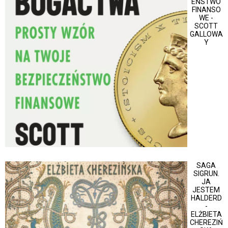
EŃSTWO
FINANSO
WE -
SCOTT
GALLOWA
Y
SAGA
SIGRUN.
JA
JESTEM
HALDERD
-
ELŻBIETA
CHEREZIŃ