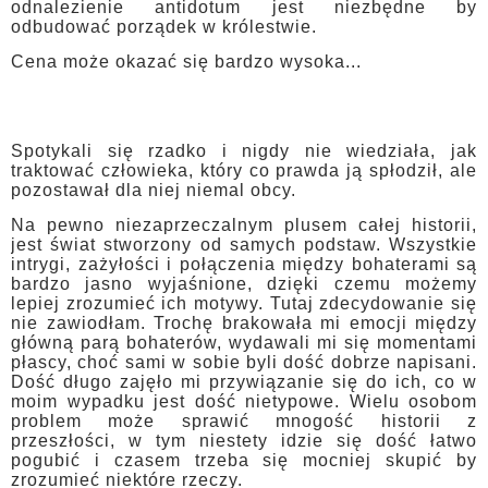
odnalezienie antidotum jest niezbędne by
odbudować porządek w królestwie.
Cena może okazać się bardzo wysoka...
Spotykali się rzadko i nigdy nie wiedziała, jak
traktować człowieka, który co prawda ją spłodził, ale
pozostawał dla niej niemal obcy.
Na pewno niezaprzeczalnym plusem całej historii,
jest świat stworzony od samych podstaw. Wszystkie
intrygi, zażyłości i połączenia między bohaterami są
bardzo jasno wyjaśnione, dzięki czemu możemy
lepiej zrozumieć ich motywy. Tutaj zdecydowanie się
nie zawiodłam. Trochę brakowała mi emocji między
główną parą bohaterów, wydawali mi się momentami
płascy, choć sami w sobie byli dość dobrze napisani.
Dość długo zajęło mi przywiązanie się do ich, co w
moim wypadku jest dość nietypowe. Wielu osobom
problem może sprawić mnogość historii z
przeszłości, w tym niestety idzie się dość łatwo
pogubić i czasem trzeba się mocniej skupić by
zrozumieć niektóre rzeczy.