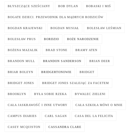
BŁYSZCZĄCE SZEŚCIANY
BOB DYLAN
BOBASKI I MIŚ
BOGATE DZIECI. PRZEWODNIK DLA MĄDRYCH RODZICÓW
BOGDAN KRAJEWSKI
BOGDAN MUSIAŁ
BOLESŁAW LEŚMIAN
BOLESŁAW PRUS
BORDZIO
BOŻE NARODZENIE
BOŻENA MAZALIK
BRAD STONE
BRAMY ATEN
BRANDON MULL
BRANDON SANDERSON
BRIAN DEER
BRIAR BOLEYN
BRIDGERTONOWIE
BRIDGET
BRIDGET JONES
BRIDGET JONES SZALEJĄC ZA FACETEM
BROOKLYN
BYŁA SOBIE RZEKA
BYWALEC ZIELENI
CAŁA JASKRAWOŚĆ I INNE UTWORY
CAŁA SZKOŁA MÓWI O MNIE
CAMPUS DIARIES
CARL SAGAN
CASA DEL LA FELICITA
CASEY MCQUISTON
CASSANDRA CLARE