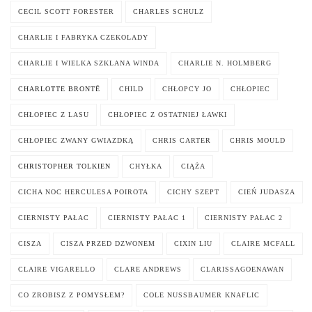
CECIL SCOTT FORESTER
CHARLES SCHULZ
CHARLIE I FABRYKA CZEKOLADY
CHARLIE I WIELKA SZKLANA WINDA
CHARLIE N. HOLMBERG
CHARLOTTE BRONTË
CHILD
CHŁOPCY JO
CHŁOPIEC
CHŁOPIEC Z LASU
CHŁOPIEC Z OSTATNIEJ ŁAWKI
CHŁOPIEC ZWANY GWIAZDKĄ
CHRIS CARTER
CHRIS MOULD
CHRISTOPHER TOLKIEN
CHYŁKA
CIĄŻA
CICHA NOC HERCULESA POIROTA
CICHY SZEPT
CIEŃ JUDASZA
CIERNISTY PAŁAC
CIERNISTY PAŁAC 1
CIERNISTY PAŁAC 2
CISZA
CISZA PRZED DZWONEM
CIXIN LIU
CLAIRE MCFALL
CLAIRE VIGARELLO
CLARE ANDREWS
CLARISSAGOENAWAN
CO ZROBISZ Z POMYSŁEM?
COLE NUSSBAUMER KNAFLIC