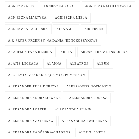
AGNIESZKA JEZ
AGNIESZKA KOROL
AGNIESZKA MAILINOWSKA
AGNIESZKA MARTYKA
AGNIESZKA MIELA
AGNIESZKA TABORSKA
AIDA AMER
AIR FRYER
AIR FRYER PRZEPISY NA DANIA JEDNOKOSZYKOWE
AKADEMIA PANA KLEKSA
AKELA
AKUSZERKA Z SENSBURGA
ALAITZ LECEAGA
ALANNA
ALBATROS
ALBUM
ALCHEMIA. ZASKAKUJĄCA MOC POMYSŁÓW
ALEKSANDER FILIP DUBICKI
ALEKSANDER POTIOMKIN
ALEKSANDRA ANDRZEJEWSKA
ALEKSANDRA JONASZ
ALEKSANDRA POTTER
ALEKSANDRA RUMIN
ALEKSANDRA SZATARSKA
ALEKSANDRA ŚWIDERSKA
ALEKSANDRA ZAGÓRSKA-CHABROS
ALEX T. SMITH