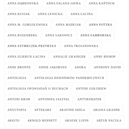
ANNA DĄBROWSKA
ANNA FALANA-JAFRA
ANNA KAŃTOCH
ANNA KUSIAK
ANNA LEWICKA
ANNA ŁACINA
ANNA M. GORGOLEWSKA
ANNA MADEJAK
ANNA POTYRA
ANNA ROZENBERG
ANNA SAKOWICZ
ANNA SAMBORSKA
ANNA SZYMECZEK-PRZYBYŁO
ANNA TROJANOWSKA
ANNA ZGIERUN ŁACINA
ANNALIE GRAINGER
ANNE BISHOP
ANNE BRONTE
ANNIE JAKOBSEN
ANORA
ANTHONY DAVID
ANTOLOGIA
ANTOLOGIA DZIENNIKÓW PANDEMICZNYCH
ANTOLOGIA OPOWIADAŃ O DUCHACH
ANTONI GOŁUBIEW
ANTONI KROH
ANTONINA JASZTAL
ANTYBOHATER
ANYUTOPIA
APTEKARZ
ARAVIND ADIGA
ARIANA GRANDE
ARISTO
ARNOLD BENNETT
ARSENE LUPIN
ARTUR PACUŁA