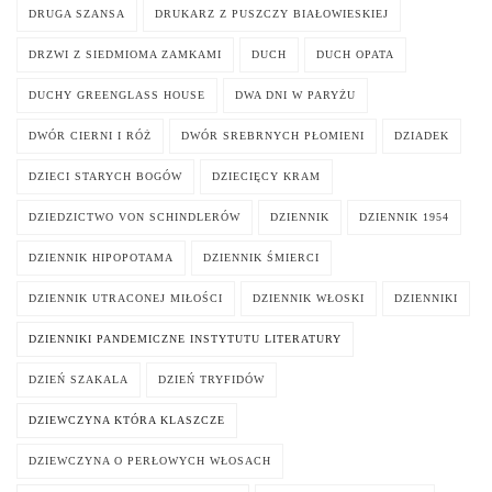
DRUGA SZANSA
DRUKARZ Z PUSZCZY BIAŁOWIESKIEJ
DRZWI Z SIEDMIOMA ZAMKAMI
DUCH
DUCH OPATA
DUCHY GREENGLASS HOUSE
DWA DNI W PARYŻU
DWÓR CIERNI I RÓŻ
DWÓR SREBRNYCH PŁOMIENI
DZIADEK
DZIECI STARYCH BOGÓW
DZIECIĘCY KRAM
DZIEDZICTWO VON SCHINDLERÓW
DZIENNIK
DZIENNIK 1954
DZIENNIK HIPOPOTAMA
DZIENNIK ŚMIERCI
DZIENNIK UTRACONEJ MIŁOŚCI
DZIENNIK WŁOSKI
DZIENNIKI
DZIENNIKI PANDEMICZNE INSTYTUTU LITERATURY
DZIEŃ SZAKALA
DZIEŃ TRYFIDÓW
DZIEWCZYNA KTÓRA KLASZCZE
DZIEWCZYNA O PERŁOWYCH WŁOSACH