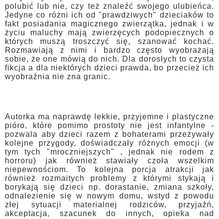
polubić lub nie, czy też znaleźć swojego ulubieńca.
Jedyne co różni ich od "prawdziwych" dzieciaków to
fakt posiadania magicznego zwierzątka, jednak i w
życiu maluchy mają zwierzęcych podopiecznych o
których muszą troszczyć się, szanować kochać.
Rozmawiają z nimi i bardzo często wyobrażają
sobie, że one mówią do nich. Dla dorosłych to czysta
fikcja a dla niektórych dzieci prawda, bo przecież ich
wyobraźnia nie zna granic.
Autorka ma naprawdę lekkie, przyjemne i plastyczne
pióro, które pomimo prostoty nie jest infantylne -
pozwala aby dzieci razem z bohaterami przeżywały
kolejne przygody, doświadczały różnych emocji (w
tym tych "mroczniejszych" , jednak nie rodem z
horroru) jak również stawiały czoła wszelkim
niepewnościom. To kolejna porcja atrakcji jak
również rozmaitych problemy z którymi stykają i
borykają się dzieci np. dorastanie, zmiana szkoły,
odnalezienie się w nowym domu, wstyd z powodu
złej sytuacji materialnej rodziców, przyjaźń,
akceptacja, szacunek do innych, opieka nad