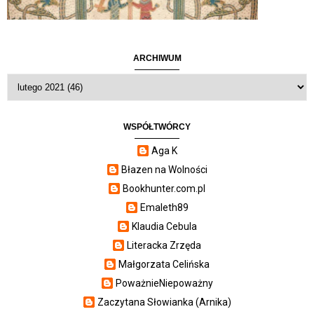
ARCHIWUM
WSPÓŁTWÓRCY
Aga K
Błazen na Wolności
Bookhunter.com.pl
Emaleth89
Klaudia Cebula
Literacka Zrzęda
Małgorzata Celińska
PoważnieNiepoważny
Zaczytana Słowianka (Arnika)