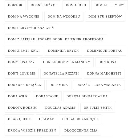
DOKTOR
DOLNE ŁUŻYCE
DOM GUCCI
DOM KLEPSYDRY
DOM NA WYGONIE
DOM NA WZGÓRZU
DOM STU SZEPTÓW
DOM UKRYTYCH ZNACZEŃ
DOM Z PAPIERU. ESCAPE BOOK. DZIENNIK PROFESORA
DOM ZIEMI I KRWI
DOMINIKA BRYCH
DOMINIQUE LOREAU
DOMY PISARZY
DON KICHOT Z LA MANCZY
DON ROSA
DON'T LOVE ME
DONATELLA RIZZATI
DONNA MARCHETTI
DOOKOŁA-KSIĄŻEK
DOPAMINA
DOPAŚĆ LEONA WAGANTA
DORA WILK
DORASTANIE
DOROTA BINDAROWSKA
DOROTA RODZIM
DOUGLAS ADAMS
DR JULIE SMITH
DRAG QUEEN
DRAMAT
DROGA DO ZAKRĘTU
DROGA WIEDZIE PRZEZ SEN
DROGOCENNA ĆMA