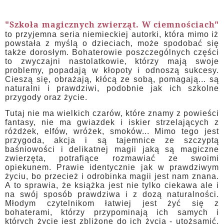
"Szkoła magicznych zwierząt. W ciemnościach"
to przyjemna seria niemieckiej autorki, która mimo iż
powstała z myślą o dzieciach, może spodobać się
także dorosłym. Bohaterowie poszczególnych części
to zwyczajni nastolatkowie, którzy mają swoje
problemy, popadają w kłopoty i odnoszą sukcesy.
Cieszą się, obrażają, kłócą ze sobą, pomagają... są
naturalni i prawdziwi, podobnie jak ich szkolne
przygody oraz życie.
Tutaj nie ma wielkich czarów, które znamy z powieści
fantasy, nie ma gwiazdek i iskier strzelających z
różdżek, elfów, wróżek, smoków... Mimo tego jest
przygoda, akcja i są tajemnice ze szczyptą
baśniowości i delikatnej magii jaką są magiczne
zwierzęta, potrafiące rozmawiać ze swoimi
opiekunem. Prawie identycznie jak w prawdziwym
życiu, bo przecież i odrobinka magii jest nam znana.
A to sprawia, że książka jest nie tylko ciekawa ale i
na swój sposób prawdziwa i z dozą naturalności.
Młodym czytelnikom łatwiej jest żyć się z
bohaterami, którzy przypominają ich samych i
których życie jest zbliżone do ich życia - utożsamić,