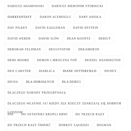
DARIUSZ ADAMOWSKI
DARIUSZ HIERONIM STOBIECKI
DARKFANTASY
DARON ACEMOGLU
DARY ANIOŁA
DAV PILKEY
DAVID EAGLEMAN
DAVID EPSTEIN
DAVID WEBER
DAWID ILÓW
DEAN KOONTZ
DEBIUT
DEBORAH FELDMAN
DEGUSTATOR
DEKAMERON
DEMI MOORE
DEMON I MROCZNA TOŃ
DENZEL WASHINGTON
DEX CARSTER
DIABLICA
DIANE SETTERFIELD
DISNEY
DIUNA
DLA DOROSŁYCH
DLA DZIECI
DLACZEGO NARODY PRZEGRYWAJĄ
DLACZEGO WŁAŚNIE JA? KIEDY ZŁE RZECZY ZDARZAJĄ SIĘ DOBRYM
LUDZIOM
DNI
DO OSTATNIEJ KROPLI KRWI
DO TRZECH RAZY
DO TRZECH RAZY ŚMIERĆ
DOBRZY SĄSIEDZI
DOGMAN