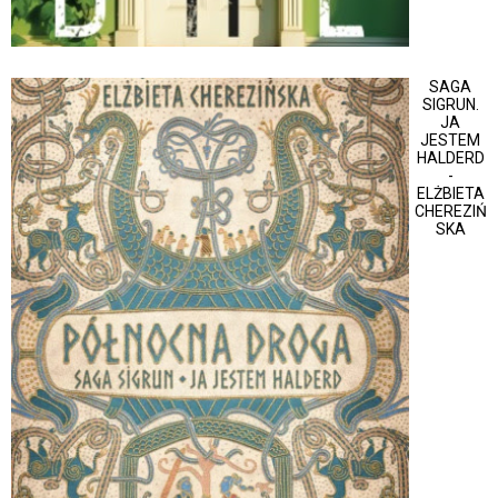
SAGA
SIGRUN.
JA
JESTEM
HALDERD
-
ELŻBIETA
CHEREZIŃ
SKA