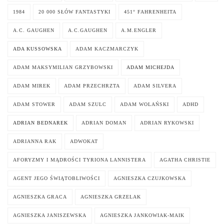
1984
20 000 SŁÓW FANTASTYKI
451° FAHRENHEITA
A.C. GAUGHEN
A.C.GAUGHEN
A.M.ENGLER
ADA KUSSOWSKA
ADAM KACZMARCZYK
ADAM MAKSYMILIAN GRZYBOWSKI
ADAM MICHEJDA
ADAM MIREK
ADAM PRZECHRZTA
ADAM SILVERA
ADAM STOWER
ADAM SZULC
ADAM WOLAŃSKI
ADHD
ADRIAN BEDNAREK
ADRIAN DOMAN
ADRIAN RYKOWSKI
ADRIANNA RAK
ADWOKAT
AFORYZMY I MĄDROŚCI TYRIONA LANNISTERA
AGATHA CHRISTIE
AGENT JEGO ŚWIĄTOBLIWOŚCI
AGNIESZKA CZUJKOWSKA
AGNIESZKA GRACA
AGNIESZKA GRZELAK
AGNIESZKA JANISZEWSKA
AGNIESZKA JANKOWIAK-MAIK