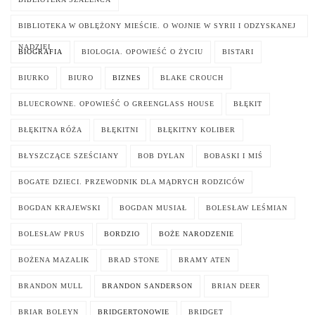
BIBLIOTEKA W OBLĘŻONY MIEŚCIE. O WOJNIE W SYRII I ODZYSKANEJ
NADZIEI
BIOGRAFIA
BIOLOGIA. OPOWIEŚĆ O ŻYCIU
BISTARI
BIURKO
BIURO
BIZNES
BLAKE CROUCH
BLUECROWNE. OPOWIEŚĆ O GREENGLASS HOUSE
BŁĘKIT
BŁĘKITNA RÓŻA
BŁĘKITNI
BŁĘKITNY KOLIBER
BŁYSZCZĄCE SZEŚCIANY
BOB DYLAN
BOBASKI I MIŚ
BOGATE DZIECI. PRZEWODNIK DLA MĄDRYCH RODZICÓW
BOGDAN KRAJEWSKI
BOGDAN MUSIAŁ
BOLESŁAW LEŚMIAN
BOLESŁAW PRUS
BORDZIO
BOŻE NARODZENIE
BOŻENA MAZALIK
BRAD STONE
BRAMY ATEN
BRANDON MULL
BRANDON SANDERSON
BRIAN DEER
BRIAR BOLEYN
BRIDGERTONOWIE
BRIDGET