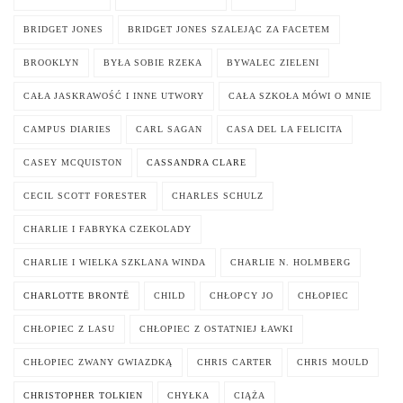
BRIDGET JONES
BRIDGET JONES SZALEJĄC ZA FACETEM
BROOKLYN
BYŁA SOBIE RZEKA
BYWALEC ZIELENI
CAŁA JASKRAWOŚĆ I INNE UTWORY
CAŁA SZKOŁA MÓWI O MNIE
CAMPUS DIARIES
CARL SAGAN
CASA DEL LA FELICITA
CASEY MCQUISTON
CASSANDRA CLARE
CECIL SCOTT FORESTER
CHARLES SCHULZ
CHARLIE I FABRYKA CZEKOLADY
CHARLIE I WIELKA SZKLANA WINDA
CHARLIE N. HOLMBERG
CHARLOTTE BRONTË
CHILD
CHŁOPCY JO
CHŁOPIEC
CHŁOPIEC Z LASU
CHŁOPIEC Z OSTATNIEJ ŁAWKI
CHŁOPIEC ZWANY GWIAZDKĄ
CHRIS CARTER
CHRIS MOULD
CHRISTOPHER TOLKIEN
CHYŁKA
CIĄŻA