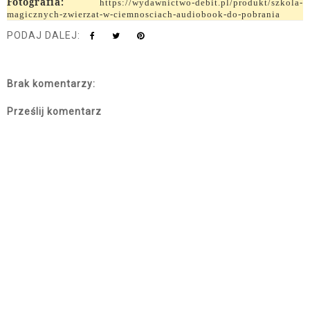
Fotografia:
https://wydawnictwo-debit.pl/produkt/szkola-
magicznych-zwierzat-w-ciemnosciach-audiobook-do-pobrania
PODAJ DALEJ:
Brak komentarzy:
Prześlij komentarz