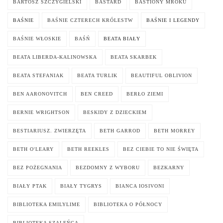
BARTOSZ SZCZYGIELSKI
BASTARD
BASTIONY MROKU
BAŚNIE
BAŚNIE CZTERECH KRÓLESTW
BAŚNIE I LEGENDY
BAŚNIE WŁOSKIE
BAŚŃ
BEATA BIAŁY
BEATA LIBERDA-KALINOWSKA
BEATA SKARBEK
BEATA STEFANIAK
BEATA TURLIK
BEAUTIFUL OBLIVION
BEN AARONOVITCH
BEN CREED
BERŁO ZIEMI
BERNIE WRIGHTSON
BESKIDY Z DZIECKIEM
BESTIARIUSZ. ZWIERZĘTA
BETH GARROD
BETH MORREY
BETH O'LEARY
BETH REEKLES
BEZ CIEBIE TO NIE ŚWIĘTA
BEZ POŻEGNANIA
BEZDOMNY Z WYBORU
BEZKARNY
BIAŁY PTAK
BIAŁY TYGRYS
BIANCA IOSIVONI
BIBLIOTEKA EMILYLIME
BIBLIOTEKA O PÓŁNOCY
BIBLIOTEKA SZALEŃCA