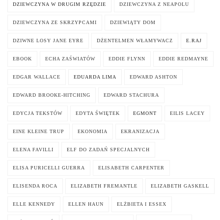
DZIEWCZYNA W DRUGIM RZĘDZIE
DZIEWCZYNA Z NEAPOLU
DZIEWCZYNA ZE SKRZYPCAMI
DZIEWIĄTY DOM
DZIWNE LOSY JANE EYRE
DŻENTELMEN WŁAMYWACZ
E.RAJ
EBOOK
ECHA ZAŚWIATÓW
EDDIE FLYNN
EDDIE REDMAYNE
EDGAR WALLACE
EDUARDA LIMA
EDWARD ASHTON
EDWARD BROOKE-HITCHING
EDWARD STACHURA
EDYCJA TEKSTÓW
EDYTA ŚWIĘTEK
EGMONT
EILIS LACEY
EINE KLEINE TRUP
EKONOMIA
EKRANIZACJA
ELENA FAVILLI
ELF DO ZADAŃ SPECJALNYCH
ELISA PURICELLI GUERRA
ELISABETH CARPENTER
ELISENDA ROCA
ELIZABETH FREMANTLE
ELIZABETH GASKELL
ELLE KENNEDY
ELLEN HAUN
ELŻBIETA I ESSEX