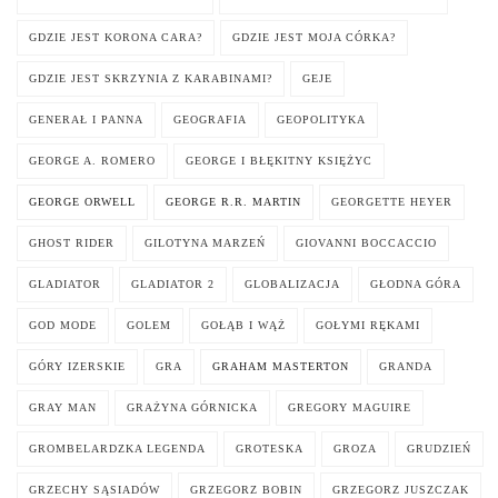
GDZIE JEST KORONA CARA?
GDZIE JEST MOJA CÓRKA?
GDZIE JEST SKRZYNIA Z KARABINAMI?
GEJE
GENERAŁ I PANNA
GEOGRAFIA
GEOPOLITYKA
GEORGE A. ROMERO
GEORGE I BŁĘKITNY KSIĘŻYC
GEORGE ORWELL
GEORGE R.R. MARTIN
GEORGETTE HEYER
GHOST RIDER
GILOTYNA MARZEŃ
GIOVANNI BOCCACCIO
GLADIATOR
GLADIATOR 2
GLOBALIZACJA
GŁODNA GÓRA
GOD MODE
GOLEM
GOŁĄB I WĄŻ
GOŁYMI RĘKAMI
GÓRY IZERSKIE
GRA
GRAHAM MASTERTON
GRANDA
GRAY MAN
GRAŻYNA GÓRNICKA
GREGORY MAGUIRE
GROMBELARDZKA LEGENDA
GROTESKA
GROZA
GRUDZIEŃ
GRZECHY SĄSIADÓW
GRZEGORZ BOBIN
GRZEGORZ JUSZCZAK