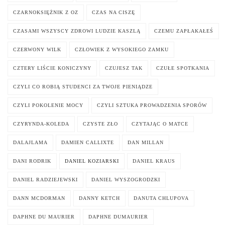
CZARNOKSIĘŻNIK Z OZ
CZAS NA CISZĘ
CZASAMI WSZYSCY ZDROWI LUDZIE KASZLĄ
CZEMU ZAPŁAKAŁEŚ
CZERWONY WILK
CZŁOWIEK Z WYSOKIEGO ZAMKU
CZTERY LIŚCIE KONICZYNY
CZUJESZ TAK
CZUŁE SPOTKANIA
CZYLI CO ROBIĄ STUDENCI ZA TWOJE PIENIĄDZE
CZYLI POKOLENIE MOCY
CZYLI SZTUKA PROWADZENIA SPORÓW
CZYRYNDA-KOLEDA
CZYSTE ZŁO
CZYTAJĄC O MATCE
DALAJLAMA
DAMIEN CALLIXTE
DAN MILLAN
DANI RODRIK
DANIEL KOZIARSKI
DANIEL KRAUS
DANIEL RADZIEJEWSKI
DANIEL WYSZOGRODZKI
DANN MCDORMAN
DANNY KETCH
DANUTA CHLUPOVA
DAPHNE DU MAURIER
DAPHNE DUMAURIER