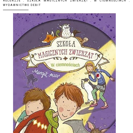
RECENZJE
,
SZKOŁA MAGICZNYCH ZWIERZĄT
,
W CIEMNOŚCIACH
,
WYDAWNICTWO DEBIT