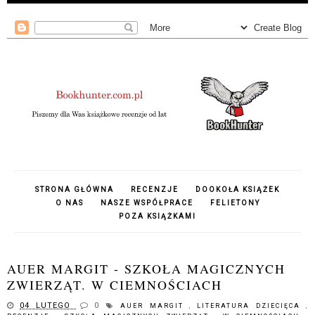
STRONA GŁÓWNA
RECENZJE
DOOKOŁA KSIĄŻEK
O NAS
NASZE WSPÓŁPRACE
FELIETONY
POZA KSIĄŻKAMI
AUER MARGIT - SZKOŁA MAGICZNYCH
ZWIERZĄT. W CIEMNOŚCIACH
04 LUTEGO
0
AUER MARGIT
,
LITERATURA DZIECIĘCA
,