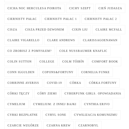
CICHA NOC HERCULESA POIROTA
CICHY SZEPT
CIEŃ JUDASZA
CIERNISTY PAŁAC
CIERNISTY PAŁAC 1
CIERNISTY PAŁAC 2
CISZA
CISZA PRZED DZWONEM
CIXIN LIU
CLAIRE MCFALL
CLAIRE VIGARELLO
CLARE ANDREWS
CLARISSAGOENAWAN
CO ZROBISZ Z POMYSŁEM?
COLE NUSSBAUMER KNAFLIC
COLIN SUTTON
COLLEGE
COLM TÓIBÍN
COMFORT BOOK
CONN IGGULDEN
COPONS&FORTUNY
CORNELIA FUNKE
CORRINNE AVERISS
COVID-19
CÓRKA
CÓRKA FORTUNY
CÓRKI TĘCZY
CÓRY ZIEMI
CYBERPUNK GIRLS. OPOWIADANIA
CYMELIUM
CYMELIUM: Z INNEJ BAJKI
CYNTHIA ERIVO
CYRKI BEZPŁATNE
CYRYL SONE
CYWILIZACJA KOMUNIZMU
CZARCIE WZGÓRZE
CZARNA KREW
CZARNOBYL