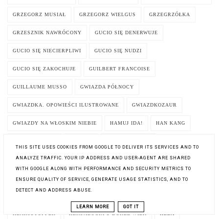
GRZEGORZ MUSIAŁ
GRZEGORZ WIELGUS
GRZEGRZÓŁKA
GRZESZNIK NAWRÓCONY
GUCIO SIĘ DENERWUJE
GUCIO SIĘ NIECIERPLIWI
GUCIO SIĘ NUDZI
GUCIO SIĘ ZAKOCHUJE
GUILBERT FRANCOISE
GUILLAUME MUSSO
GWIAZDA PÓŁNOCY
GWIAZDKA. OPOWIEŚCI ILUSTROWANE
GWIAZDKOZAUR
GWIAZDY NA WŁOSKIM NIEBIE
HAMUJ IDA!
HAN KANG
HANNA CYGLER
HANNAH
HARLAN COBEN
THIS SITE USES COOKIES FROM GOOGLE TO DELIVER ITS SERVICES AND TO
ANALYZE TRAFFIC. YOUR IP ADDRESS AND USER-AGENT ARE SHARED
HAROLD S. KUSHNER
HARPERKIDS
HARVARD
WITH GOOGLE ALONG WITH PERFORMANCE AND SECURITY METRICS TO
HARVARD BUSINESS REVIEW
ENSURE QUALITY OF SERVICE, GENERATE USAGE STATISTICS, AND TO
DETECT AND ADDRESS ABUSE.
HARVARD BUSINESS REVIEW. 10 ARTYKUŁÓW
HATE MAIL
LEARN MORE
GOT IT
HEARTSTOPPER
HEKSALOGIA O DORZE WILK
HELA