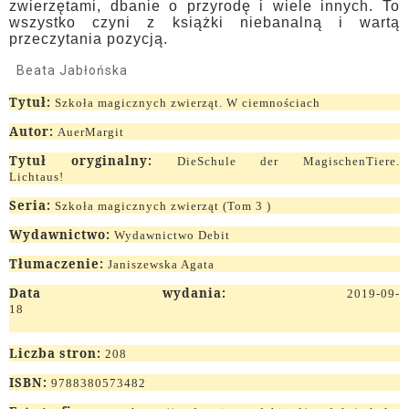
zwierzętami, dbanie o przyrodę i wiele innych. To
wszystko czyni z książki niebanalną i wartą
przeczytania pozycją.
Beata Jabłońska
Tytuł:
Szkoła magicznych zwierząt. W ciemnościach
Autor:
AuerMargit
Tytuł oryginalny:
DieSchule der MagischenTiere.
Lichtaus!
Seria:
Szkoła magicznych zwierząt (Tom 3 )
Wydawnictwo:
Wydawnictwo Debit
Tłumaczenie:
Janiszewska Agata
Data wydania:
2019-09-
18
Liczba stron:
208
ISBN:
9788380573482