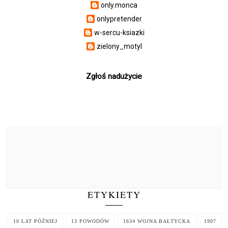
only.monca
onlypretender
w-sercu-ksiazki
zielony_motyl
Zgłoś nadużycie
ETYKIETY
10 LAT PÓŹNIEJ
13 POWODÓW
1634 WOJNA BAŁTYCKA
1907