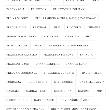
FANTASTYCZNE OPOWIEŚCI WIGILIJNE
FANTASTYKA
FANTASY
FASCYNACJA
FELIETONY
FELIETONY Z POLITYKI
FELIKS W. KRES
FELUŚ I GUCIO WIEDZĄ JAK SIĘ ZACHOWAĆ
FERGUS HUME
FESTIWAL
FILM
FILOZOFIA
FINANSE
FIODOR DOSTOJEWSKI
FISTASZKI
FLORENCE DUTHEIL
FLORIA ZELLER
FOLK
FRANCES HODGSON BURNETT
FRANCESCA CAVALLO
FRANCESCA PIRRONE
FRANCJA
FRANCOIS OZON
FRANK HERBERT
FRANKIE ELKIN
FREDERIC BRREMAUD
FREDERICK FORSYTH
FRYZJER MĘSKI
FUNDACJA
FUNNY STORY
G. T. KARBER
GABRIELLE ZEVIN
GANDALF
GARBATE LATO
GARDEROBA
GARDNER DOZOIS
GARETH RUBIN
GARY BRAVER
GDY GAŚNIE UŚMIECH
GDY SŁOŃCE WYPIEKA SNY
GDZIE DIABEŁ MÓWI DOBRANOC