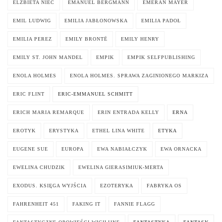
ELŻBIETA NIEĆ
EMANUEL BERGMANN
EMERAN MAYER
EMIL LUDWIG
EMILIA JABŁONOWSKA
EMILIA PADOŁ
EMILIA PEREZ
EMILY BRONTË
EMILY HENRY
EMILY ST. JOHN MANDEL
EMPIK
EMPIK SELFPUBLISHING
ENOLA HOLMES
ENOLA HOLMES. SPRAWA ZAGINIONEGO MARKIZA
ERIC FLINT
ERIC-EMMANUEL SCHMITT
ERICH MARIA REMARQUE
ERIN ENTRADA KELLY
ERNA
EROTYK
ERYSTYKA
ETHEL LINA WHITE
ETYKA
EUGENE SUE
EUROPA
EWA NABIAŁCZYK
EWA ORNACKA
EWELINA CHUDZIK
EWELINA GIERASIMIUK-MERTA
EXODUS. KSIĘGA WYJŚCIA
EZOTERYKA
FABRYKA OS
FAHRENHEIT 451
FAKING IT
FANNIE FLAGG