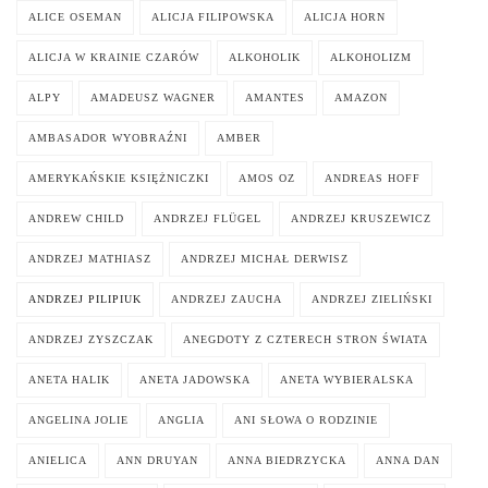
ALICE OSEMAN
ALICJA FILIPOWSKA
ALICJA HORN
ALICJA W KRAINIE CZARÓW
ALKOHOLIK
ALKOHOLIZM
ALPY
AMADEUSZ WAGNER
AMANTES
AMAZON
AMBASADOR WYOBRAŹNI
AMBER
AMERYKAŃSKIE KSIĘŻNICZKI
AMOS OZ
ANDREAS HOFF
ANDREW CHILD
ANDRZEJ FLÜGEL
ANDRZEJ KRUSZEWICZ
ANDRZEJ MATHIASZ
ANDRZEJ MICHAŁ DERWISZ
ANDRZEJ PILIPIUK
ANDRZEJ ZAUCHA
ANDRZEJ ZIELIŃSKI
ANDRZEJ ZYSZCZAK
ANEGDOTY Z CZTERECH STRON ŚWIATA
ANETA HALIK
ANETA JADOWSKA
ANETA WYBIERALSKA
ANGELINA JOLIE
ANGLIA
ANI SŁOWA O RODZINIE
ANIELICA
ANN DRUYAN
ANNA BIEDRZYCKA
ANNA DAN