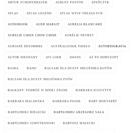
ARTUR SCHOPENHAUER
ASHLEY POSTON
ATEŃCZYK
ATLAS
ATLAS LEGEND
ATLAS WYSP ODLEGŁYCH
AUDIOBOOK
AUER MARGIT
AURELIA BLANCARD
AURELIE CHIEN CHOW CHINE
AURÉLIE NEYRET
AURIANE DESOMBRE
AUSTRALIJSKIE PIEKŁO
AUTOBIOGRAFIA
AUTOR NIEZNANY
AVI LOEB
AWANS
AŻ PO HORYZONT
BAJKA
BAJKI
BALSAM DLA DUSZY MIŁOŚNIKA KOTÓW
BALSAM DLA DUSZY MIŁOŚNIKA PSÓW
BAŁKANY: PODRÓŻ W MNIEJ ZNANE
BARBARA AUGUSTYN
BARBARA MALAWSKA
BARBARA PASEK
BART MOEYAERT
BARTŁOMIEJ BIELECKI
BARTŁOMIEJ GRZEGORZ SALA
BARTŁOMIEJ SZMYTKOWSKI
BARTOSZ MAŁECKI