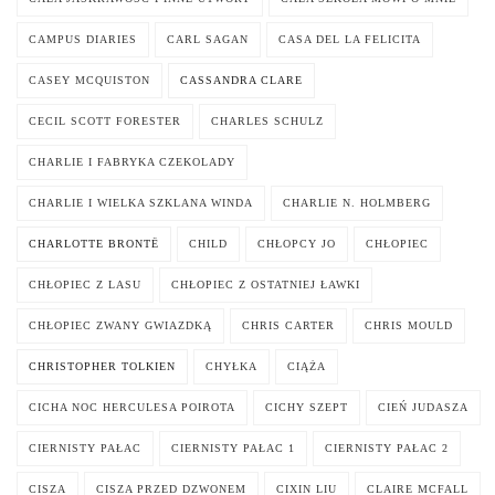
CAMPUS DIARIES
CARL SAGAN
CASA DEL LA FELICITA
CASEY MCQUISTON
CASSANDRA CLARE
CECIL SCOTT FORESTER
CHARLES SCHULZ
CHARLIE I FABRYKA CZEKOLADY
CHARLIE I WIELKA SZKLANA WINDA
CHARLIE N. HOLMBERG
CHARLOTTE BRONTË
CHILD
CHŁOPCY JO
CHŁOPIEC
CHŁOPIEC Z LASU
CHŁOPIEC Z OSTATNIEJ ŁAWKI
CHŁOPIEC ZWANY GWIAZDKĄ
CHRIS CARTER
CHRIS MOULD
CHRISTOPHER TOLKIEN
CHYŁKA
CIĄŻA
CICHA NOC HERCULESA POIROTA
CICHY SZEPT
CIEŃ JUDASZA
CIERNISTY PAŁAC
CIERNISTY PAŁAC 1
CIERNISTY PAŁAC 2
CISZA
CISZA PRZED DZWONEM
CIXIN LIU
CLAIRE MCFALL