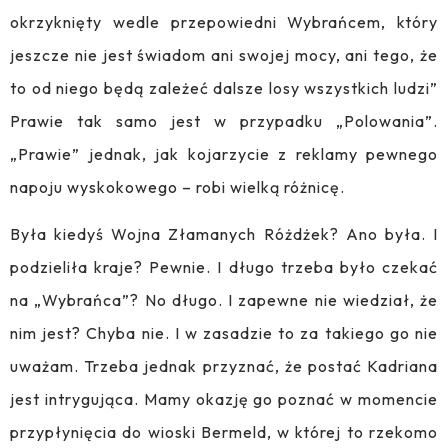
okrzyknięty wedle przepowiedni Wybrańcem, który
jeszcze nie jest świadom ani swojej mocy, ani tego, że
to od niego będą zależeć dalsze losy wszystkich ludzi”
Prawie tak samo jest w przypadku „Polowania”.
„Prawie” jednak, jak kojarzycie z reklamy pewnego
napoju wyskokowego – robi wielką różnicę.
Była kiedyś Wojna Złamanych Różdżek? Ano była. I
podzieliła kraje? Pewnie. I długo trzeba było czekać
na „Wybrańca”? No długo. I zapewne nie wiedział, że
nim jest? Chyba nie. I w zasadzie to za takiego go nie
uważam. Trzeba jednak przyznać, że postać Kadriana
jest intrygująca. Mamy okazję go poznać w momencie
przypłynięcia do wioski Bermeld, w której to rzekomo