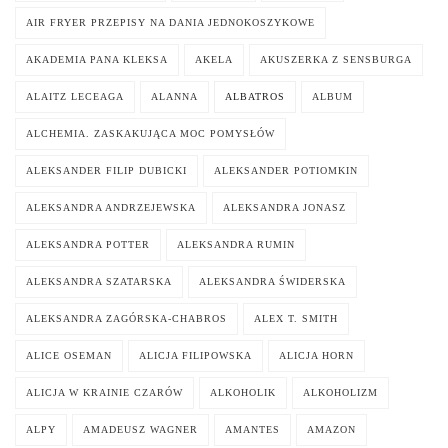
AIR FRYER PRZEPISY NA DANIA JEDNOKOSZYKOWE
AKADEMIA PANA KLEKSA
AKELA
AKUSZERKA Z SENSBURGA
ALAITZ LECEAGA
ALANNA
ALBATROS
ALBUM
ALCHEMIA. ZASKAKUJĄCA MOC POMYSŁÓW
ALEKSANDER FILIP DUBICKI
ALEKSANDER POTIOMKIN
ALEKSANDRA ANDRZEJEWSKA
ALEKSANDRA JONASZ
ALEKSANDRA POTTER
ALEKSANDRA RUMIN
ALEKSANDRA SZATARSKA
ALEKSANDRA ŚWIDERSKA
ALEKSANDRA ZAGÓRSKA-CHABROS
ALEX T. SMITH
ALICE OSEMAN
ALICJA FILIPOWSKA
ALICJA HORN
ALICJA W KRAINIE CZARÓW
ALKOHOLIK
ALKOHOLIZM
ALPY
AMADEUSZ WAGNER
AMANTES
AMAZON