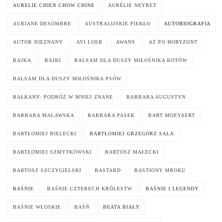
AURELIE CHIEN CHOW CHINE
AURÉLIE NEYRET
AURIANE DESOMBRE
AUSTRALIJSKIE PIEKŁO
AUTOBIOGRAFIA
AUTOR NIEZNANY
AVI LOEB
AWANS
AŻ PO HORYZONT
BAJKA
BAJKI
BALSAM DLA DUSZY MIŁOŚNIKA KOTÓW
BALSAM DLA DUSZY MIŁOŚNIKA PSÓW
BAŁKANY: PODRÓŻ W MNIEJ ZNANE
BARBARA AUGUSTYN
BARBARA MALAWSKA
BARBARA PASEK
BART MOEYAERT
BARTŁOMIEJ BIELECKI
BARTŁOMIEJ GRZEGORZ SALA
BARTŁOMIEJ SZMYTKOWSKI
BARTOSZ MAŁECKI
BARTOSZ SZCZYGIELSKI
BASTARD
BASTIONY MROKU
BAŚNIE
BAŚNIE CZTERECH KRÓLESTW
BAŚNIE I LEGENDY
BAŚNIE WŁOSKIE
BAŚŃ
BEATA BIAŁY