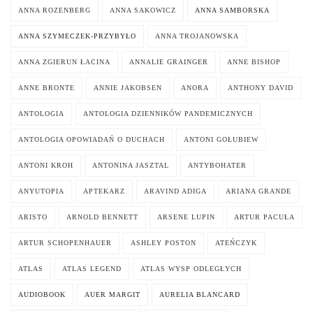
ANNA ROZENBERG
ANNA SAKOWICZ
ANNA SAMBORSKA
ANNA SZYMECZEK-PRZYBYŁO
ANNA TROJANOWSKA
ANNA ZGIERUN ŁACINA
ANNALIE GRAINGER
ANNE BISHOP
ANNE BRONTE
ANNIE JAKOBSEN
ANORA
ANTHONY DAVID
ANTOLOGIA
ANTOLOGIA DZIENNIKÓW PANDEMICZNYCH
ANTOLOGIA OPOWIADAŃ O DUCHACH
ANTONI GOŁUBIEW
ANTONI KROH
ANTONINA JASZTAL
ANTYBOHATER
ANYUTOPIA
APTEKARZ
ARAVIND ADIGA
ARIANA GRANDE
ARISTO
ARNOLD BENNETT
ARSENE LUPIN
ARTUR PACUŁA
ARTUR SCHOPENHAUER
ASHLEY POSTON
ATEŃCZYK
ATLAS
ATLAS LEGEND
ATLAS WYSP ODLEGŁYCH
AUDIOBOOK
AUER MARGIT
AURELIA BLANCARD