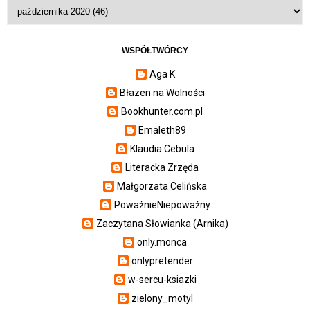
WSPÓŁTWÓRCY
Aga K
Błazen na Wolności
Bookhunter.com.pl
Emaleth89
Klaudia Cebula
Literacka Zrzęda
Małgorzata Celińska
PoważnieNiepoważny
Zaczytana Słowianka (Arnika)
only.monca
onlypretender
w-sercu-ksiazki
zielony_motyl