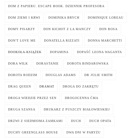
DOM Z PAPIERU. ESCAPE BOOK. DZIENNIK PROFESORA
DOM ZIEMI I KRWI
DOMINIKA BRYCH
DOMINIQUE LOREAU
DOMY PISARZY
DON KICHOT Z LA MANCZY
DON ROSA
DON'T LOVE ME
DONATELLA RIZZATI
DONNA MARCHETTI
DOOKOŁA-KSIĄŻEK
DOPAMINA
DOPAŚĆ LEONA WAGANTA
DORA WILK
DORASTANIE
DOROTA BINDAROWSKA
DOROTA RODZIM
DOUGLAS ADAMS
DR JULIE SMITH
DRAG QUEEN
DRAMAT
DROGA DO ZAKRĘTU
DROGA WIEDZIE PRZEZ SEN
DROGOCENNA ĆMA
DRUGA SZANSA
DRUKARZ Z PUSZCZY BIAŁOWIESKIEJ
DRZWI Z SIEDMIOMA ZAMKAMI
DUCH
DUCH OPATA
DUCHY GREENGLASS HOUSE
DWA DNI W PARYŻU