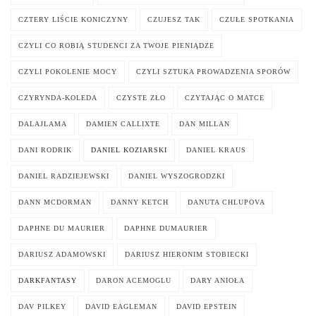
CZTERY LIŚCIE KONICZYNY
CZUJESZ TAK
CZUŁE SPOTKANIA
CZYLI CO ROBIĄ STUDENCI ZA TWOJE PIENIĄDZE
CZYLI POKOLENIE MOCY
CZYLI SZTUKA PROWADZENIA SPORÓW
CZYRYNDA-KOLEDA
CZYSTE ZŁO
CZYTAJĄC O MATCE
DALAJLAMA
DAMIEN CALLIXTE
DAN MILLAN
DANI RODRIK
DANIEL KOZIARSKI
DANIEL KRAUS
DANIEL RADZIEJEWSKI
DANIEL WYSZOGRODZKI
DANN MCDORMAN
DANNY KETCH
DANUTA CHLUPOVA
DAPHNE DU MAURIER
DAPHNE DUMAURIER
DARIUSZ ADAMOWSKI
DARIUSZ HIERONIM STOBIECKI
DARKFANTASY
DARON ACEMOGLU
DARY ANIOŁA
DAV PILKEY
DAVID EAGLEMAN
DAVID EPSTEIN