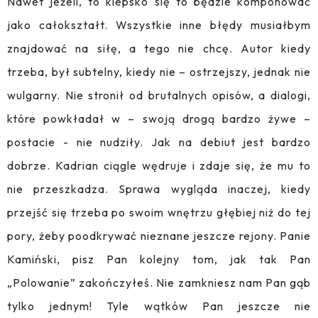
Nawet jeżeli, to kiepsko się to będzie komponować
jako całokształt. Wszystkie inne błędy musiałbym
znajdować na siłę, a tego nie chcę. Autor kiedy
trzeba, był subtelny, kiedy nie – ostrzejszy, jednak nie
wulgarny. Nie stronił od brutalnych opisów, a dialogi,
które powkładał w – swoją drogą bardzo żywe –
postacie - nie nudziły. Jak na debiut jest bardzo
dobrze. Kadrian ciągle wędruje i zdaje się, że mu to
nie przeszkadza. Sprawa wygląda inaczej, kiedy
przejść się trzeba po swoim wnętrzu głębiej niż do tej
pory, żeby poodkrywać nieznane jeszcze rejony. Panie
Kamiński, pisz Pan kolejny tom, jak tak Pan
„Polowanie” zakończyłeś. Nie zamkniesz nam Pan gąb
tylko jednym! Tyle wątków Pan jeszcze nie