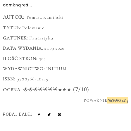
domknąłeś…
AUTOR:
Tomasz Kamiński
TYTUŁ:
Polowanie
GATUNEK:
Fantastyka
DATA WYDANIA:
21.09.2020
ILOŚĆ STRON:
504
WYDAWNICTWO:
INITIUM
ISBN:
9788366328419
★
(7/10)
OCENA:
🌟🌟🌟🌟🌟🌟🌟★★
Niepoważny
Poważnie
PODAJ DALEJ: