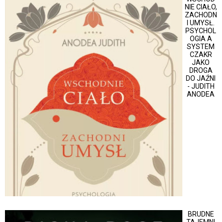
NIE CIAŁO,
ZACHODN
I UMYSŁ.
PSYCHOL
OGIA A
SYSTEM
CZAKR
JAKO
DROGA
DO JAŹNI
- JUDITH
ANODEA
BRUDNE
TAJEMNI