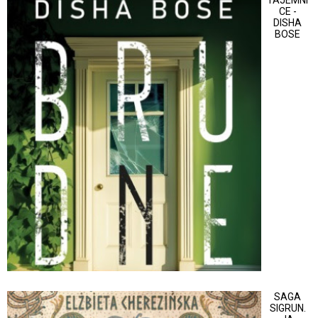
CE -
DISHA
BOSE
SAGA
SIGRUN.