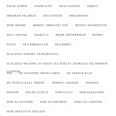
DAVID WEBER
DAWID ILÓW
DEAN KOONTZ
DEBIUT
DEBORAH FELDMAN
DEGUSTATOR
DEKAMERON
DEMI MOORE
DEMON I MROCZNA TOŃ
DENZEL WASHINGTON
DEX CARSTER
DIABLICA
DIANE SETTERFIELD
DISNEY
DIUNA
DLA DOROSŁYCH
DLA DZIECI
DLACZEGO NARODY PRZEGRYWAJĄ
DLACZEGO WŁAŚNIE JA? KIEDY ZŁE RZECZY ZDARZAJĄ SIĘ DOBRYM
LUDZIOM
DNI
DO OSTATNIEJ KROPLI KRWI
DO TRZECH RAZY
DO TRZECH RAZY ŚMIERĆ
DOBRZY SĄSIEDZI
DOGMAN
DOKTOR
DOLNE ŁUŻYCE
DOM GUCCI
DOM KLEPSYDRY
DOM NA WYGONIE
DOM NA WZGÓRZU
DOM STU SZEPTÓW
DOM UKRYTYCH ZNACZEŃ