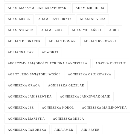
ADAM MAKSYMILIAN GRZYBOWSKI
ADAM MICHEJDA
ADAM MIREK
ADAM PRZECHRZTA
ADAM SILVERA
ADAM STOWER
ADAM SZULC
ADAM WOLAŃSKI
ADHD
ADRIAN BEDNAREK
ADRIAN DOMAN
ADRIAN RYKOWSKI
ADRIANNA RAK
ADWOKAT
AFORYZMY I MĄDROŚCI TYRIONA LANNISTERA
AGATHA CHRISTIE
AGENT JEGO ŚWIĄTOBLIWOŚCI
AGNIESZKA CZUJKOWSKA
AGNIESZKA GRACA
AGNIESZKA GRZELAK
AGNIESZKA JANISZEWSKA
AGNIESZKA JANKOWIAK-MAIK
AGNIESZKA JEZ
AGNIESZKA KOROL
AGNIESZKA MAILINOWSKA
AGNIESZKA MARTYKA
AGNIESZKA MIELA
AGNIESZKA TABORSKA
AIDA AMER
AIR FRYER