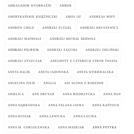
AMBASADOR WYOBRAŹNI
AMBER
AMERYKAŃSKIE KSIĘŻNICZKI
AMOS OZ
ANDREAS HOFF
ANDREW CHILD
ANDRZEJ FLÜGEL
ANDRZEJ KRUSZEWICZ
ANDRZEJ MATHIASZ
ANDRZEJ MICHAŁ DERWISZ
ANDRZEJ PILIPIUK
ANDRZEJ ZAUCHA
ANDRZEJ ZIELIŃSKI
ANDRZEJ ZYSZCZAK
ANEGDOTY Z CZTERECH STRON ŚWIATA
ANETA HALIK
ANETA JADOWSKA
ANETA WYBIERALSKA
ANGELINA JOLIE
ANGLIA
ANI SŁOWA O RODZINIE
ANIELICA
ANN DRUYAN
ANNA BIEDRZYCKA
ANNA DAN
ANNA DĄBROWSKA
ANNA FALANA-JAFRA
ANNA KAŃTOCH
ANNA KUSIAK
ANNA LEWICKA
ANNA ŁACINA
ANNA M. GORGOLEWSKA
ANNA MADEJAK
ANNA POTYRA