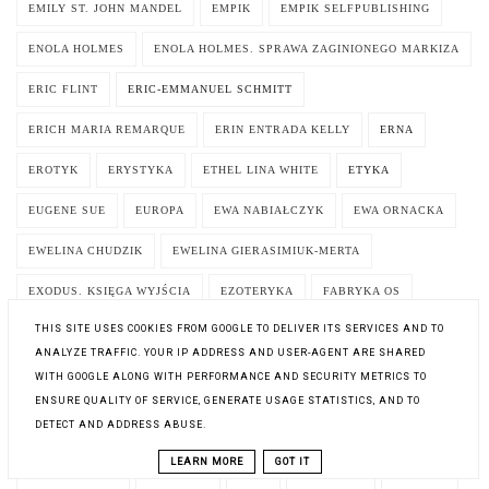
EMILY ST. JOHN MANDEL
EMPIK
EMPIK SELFPUBLISHING
ENOLA HOLMES
ENOLA HOLMES. SPRAWA ZAGINIONEGO MARKIZA
ERIC FLINT
ERIC-EMMANUEL SCHMITT
ERICH MARIA REMARQUE
ERIN ENTRADA KELLY
ERNA
EROTYK
ERYSTYKA
ETHEL LINA WHITE
ETYKA
EUGENE SUE
EUROPA
EWA NABIAŁCZYK
EWA ORNACKA
EWELINA CHUDZIK
EWELINA GIERASIMIUK-MERTA
EXODUS. KSIĘGA WYJŚCIA
EZOTERYKA
FABRYKA OS
THIS SITE USES COOKIES FROM GOOGLE TO DELIVER ITS SERVICES AND TO
FAHRENHEIT 451
FAKING IT
FANNIE FLAGG
ANALYZE TRAFFIC. YOUR IP ADDRESS AND USER-AGENT ARE SHARED
FANTASTYCZNE OPOWIEŚCI WIGILIJNE
FANTASTYKA
FANTASY
WITH GOOGLE ALONG WITH PERFORMANCE AND SECURITY METRICS TO
ENSURE QUALITY OF SERVICE, GENERATE USAGE STATISTICS, AND TO
FASCYNACJA
FELIETONY
FELIETONY Z POLITYKI
DETECT AND ADDRESS ABUSE.
FELIKS W. KRES
FELUŚ I GUCIO WIEDZĄ JAK SIĘ ZACHOWAĆ
LEARN MORE
GOT IT