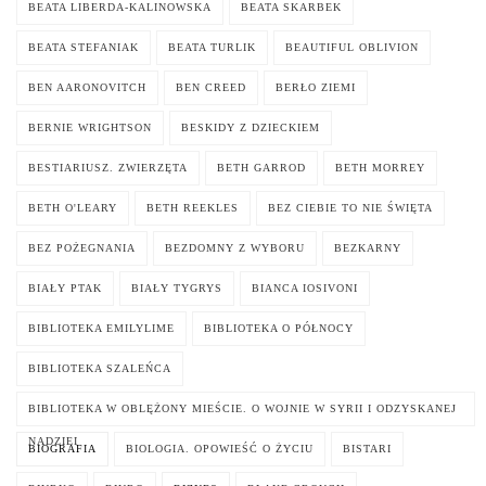
BEATA LIBERDA-KALINOWSKA
BEATA SKARBEK
BEATA STEFANIAK
BEATA TURLIK
BEAUTIFUL OBLIVION
BEN AARONOVITCH
BEN CREED
BERŁO ZIEMI
BERNIE WRIGHTSON
BESKIDY Z DZIECKIEM
BESTIARIUSZ. ZWIERZĘTA
BETH GARROD
BETH MORREY
BETH O'LEARY
BETH REEKLES
BEZ CIEBIE TO NIE ŚWIĘTA
BEZ POŻEGNANIA
BEZDOMNY Z WYBORU
BEZKARNY
BIAŁY PTAK
BIAŁY TYGRYS
BIANCA IOSIVONI
BIBLIOTEKA EMILYLIME
BIBLIOTEKA O PÓŁNOCY
BIBLIOTEKA SZALEŃCA
BIBLIOTEKA W OBLĘŻONY MIEŚCIE. O WOJNIE W SYRII I ODZYSKANEJ
NADZIEI
BIOGRAFIA
BIOLOGIA. OPOWIEŚĆ O ŻYCIU
BISTARI