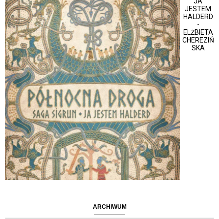
JA
JESTEM
HALDERD
-
ELŻBIETA
CHEREZIŃ
SKA
ARCHIWUM