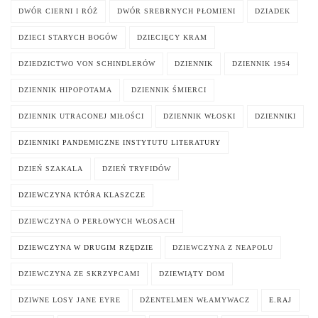
DWÓR CIERNI I RÓŻ
DWÓR SREBRNYCH PŁOMIENI
DZIADEK
DZIECI STARYCH BOGÓW
DZIECIĘCY KRAM
DZIEDZICTWO VON SCHINDLERÓW
DZIENNIK
DZIENNIK 1954
DZIENNIK HIPOPOTAMA
DZIENNIK ŚMIERCI
DZIENNIK UTRACONEJ MIŁOŚCI
DZIENNIK WŁOSKI
DZIENNIKI
DZIENNIKI PANDEMICZNE INSTYTUTU LITERATURY
DZIEŃ SZAKALA
DZIEŃ TRYFIDÓW
DZIEWCZYNA KTÓRA KLASZCZE
DZIEWCZYNA O PERŁOWYCH WŁOSACH
DZIEWCZYNA W DRUGIM RZĘDZIE
DZIEWCZYNA Z NEAPOLU
DZIEWCZYNA ZE SKRZYPCAMI
DZIEWIĄTY DOM
DZIWNE LOSY JANE EYRE
DŻENTELMEN WŁAMYWACZ
E.RAJ