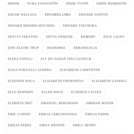
EBOOK
ECHA ZAŚWIATÓW
EDDIE FLYNN
EDDIE REDMAYNE
EDGAR WALLACE
EDUARDA LIMA
EDWARD ASHTON
EDWARD BROOKE-HITCHING
EDWARD STACHURA
EDYCJA TEKSTÓW
EDYTA ŚWIĘTEK
EGMONT
EILIS LACEY
EINE KLEINE TRUP
EKONOMIA
EKRANIZACJA
ELENA FAVILLI
ELF DO ZADAŃ SPECJALNYCH
ELISA PURICELLI GUERRA
ELISABETH CARPENTER
ELISENDA ROCA
ELIZABETH FREMANTLE
ELIZABETH GASKELL
ELLE KENNEDY
ELLEN HAUN
ELŻBIETA I ESSEX
ELŻBIETA NIEĆ
EMANUEL BERGMANN
EMERAN MAYER
EMIL LUDWIG
EMILIA JABŁONOWSKA
EMILIA PADOŁ
EMILIA PEREZ
EMILY BRONTË
EMILY HENRY