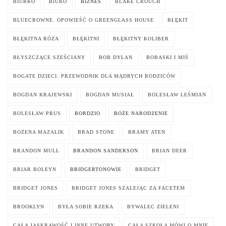
BIURKO
BIURO
BIZNES
BLAKE CROUCH
BLUECROWNE. OPOWIEŚĆ O GREENGLASS HOUSE
BŁĘKIT
BŁĘKITNA RÓŻA
BŁĘKITNI
BŁĘKITNY KOLIBER
BŁYSZCZĄCE SZEŚCIANY
BOB DYLAN
BOBASKI I MIŚ
BOGATE DZIECI. PRZEWODNIK DLA MĄDRYCH RODZICÓW
BOGDAN KRAJEWSKI
BOGDAN MUSIAŁ
BOLESŁAW LEŚMIAN
BOLESŁAW PRUS
BORDZIO
BOŻE NARODZENIE
BOŻENA MAZALIK
BRAD STONE
BRAMY ATEN
BRANDON MULL
BRANDON SANDERSON
BRIAN DEER
BRIAR BOLEYN
BRIDGERTONOWIE
BRIDGET
BRIDGET JONES
BRIDGET JONES SZALEJĄC ZA FACETEM
BROOKLYN
BYŁA SOBIE RZEKA
BYWALEC ZIELENI
CAŁA JASKRAWOŚĆ I INNE UTWORY
CAŁA SZKOŁA MÓWI O MNIE