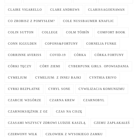
CLAIRE VIGARELLO
CLARE ANDREWS
CLARISSAGOENAWAN
CO ZROBISZ Z POMYSŁEM?
COLE NUSSBAUMER KNAFLIC
COLIN SUTTON
COLLEGE
COLM TÓIBÍN
COMFORT BOOK
CONN IGGULDEN
COPONS&FORTUNY
CORNELIA FUNKE
CORRINNE AVERISS
COVID-19
CÓRKA
CÓRKA FORTUNY
CÓRKI TĘCZY
CÓRY ZIEMI
CYBERPUNK GIRLS. OPOWIADANIA
CYMELIUM
CYMELIUM: Z INNEJ BAJKI
CYNTHIA ERIVO
CYRKI BEZPŁATNE
CYRYL SONE
CYWILIZACJA KOMUNIZMU
CZARCIE WZGÓRZE
CZARNA KREW
CZARNOBYL
CZARNOKSIĘŻNIK Z OZ
CZAS NA CISZĘ
CZASAMI WSZYSCY ZDROWI LUDZIE KASZLĄ
CZEMU ZAPŁAKAŁEŚ
CZERWONY WILK
CZŁOWIEK Z WYSOKIEGO ZAMKU