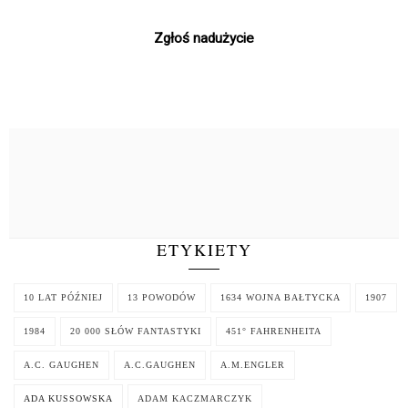
Zgłoś nadużycie
ETYKIETY
10 LAT PÓŹNIEJ
13 POWODÓW
1634 WOJNA BAŁTYCKA
1907
1984
20 000 SŁÓW FANTASTYKI
451° FAHRENHEITA
A.C. GAUGHEN
A.C.GAUGHEN
A.M.ENGLER
ADA KUSSOWSKA
ADAM KACZMARCZYK