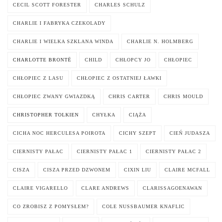
CECIL SCOTT FORESTER
CHARLES SCHULZ
CHARLIE I FABRYKA CZEKOLADY
CHARLIE I WIELKA SZKLANA WINDA
CHARLIE N. HOLMBERG
CHARLOTTE BRONTË
CHILD
CHŁOPCY JO
CHŁOPIEC
CHŁOPIEC Z LASU
CHŁOPIEC Z OSTATNIEJ ŁAWKI
CHŁOPIEC ZWANY GWIAZDKĄ
CHRIS CARTER
CHRIS MOULD
CHRISTOPHER TOLKIEN
CHYŁKA
CIĄŻA
CICHA NOC HERCULESA POIROTA
CICHY SZEPT
CIEŃ JUDASZA
CIERNISTY PAŁAC
CIERNISTY PAŁAC 1
CIERNISTY PAŁAC 2
CISZA
CISZA PRZED DZWONEM
CIXIN LIU
CLAIRE MCFALL
CLAIRE VIGARELLO
CLARE ANDREWS
CLARISSAGOENAWAN
CO ZROBISZ Z POMYSŁEM?
COLE NUSSBAUMER KNAFLIC