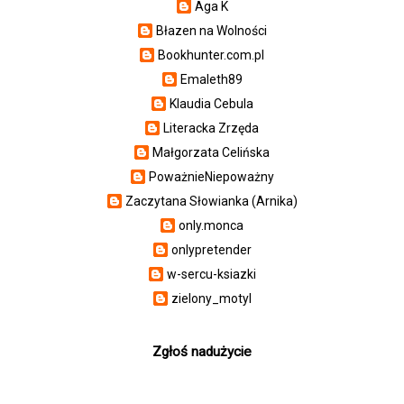
Aga K
Błazen na Wolności
Bookhunter.com.pl
Emaleth89
Klaudia Cebula
Literacka Zrzęda
Małgorzata Celińska
PoważnieNiepoważny
Zaczytana Słowianka (Arnika)
only.monca
onlypretender
w-sercu-ksiazki
zielony_motyl
Zgłoś nadużycie