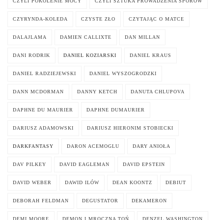
CZYLI POKOLENIE MOCY
CZYLI SZTUKA PROWADZENIA SPORÓW
CZYRYNDA-KOLEDA
CZYSTE ZŁO
CZYTAJĄC O MATCE
DALAJLAMA
DAMIEN CALLIXTE
DAN MILLAN
DANI RODRIK
DANIEL KOZIARSKI
DANIEL KRAUS
DANIEL RADZIEJEWSKI
DANIEL WYSZOGRODZKI
DANN MCDORMAN
DANNY KETCH
DANUTA CHLUPOVA
DAPHNE DU MAURIER
DAPHNE DUMAURIER
DARIUSZ ADAMOWSKI
DARIUSZ HIERONIM STOBIECKI
DARKFANTASY
DARON ACEMOGLU
DARY ANIOŁA
DAV PILKEY
DAVID EAGLEMAN
DAVID EPSTEIN
DAVID WEBER
DAWID ILÓW
DEAN KOONTZ
DEBIUT
DEBORAH FELDMAN
DEGUSTATOR
DEKAMERON
DEMI MOORE
DEMON I MROCZNA TOŃ
DENZEL WASHINGTON