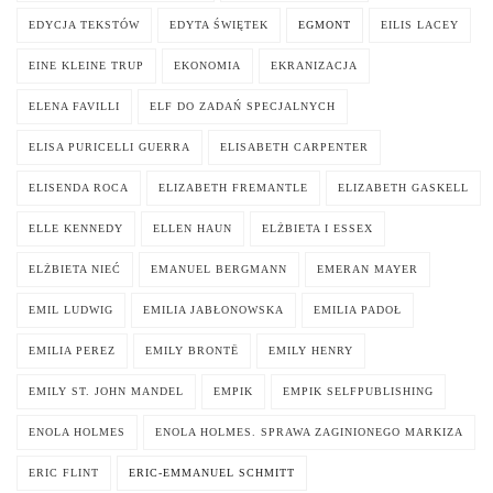
EDYCJA TEKSTÓW
EDYTA ŚWIĘTEK
EGMONT
EILIS LACEY
EINE KLEINE TRUP
EKONOMIA
EKRANIZACJA
ELENA FAVILLI
ELF DO ZADAŃ SPECJALNYCH
ELISA PURICELLI GUERRA
ELISABETH CARPENTER
ELISENDA ROCA
ELIZABETH FREMANTLE
ELIZABETH GASKELL
ELLE KENNEDY
ELLEN HAUN
ELŻBIETA I ESSEX
ELŻBIETA NIEĆ
EMANUEL BERGMANN
EMERAN MAYER
EMIL LUDWIG
EMILIA JABŁONOWSKA
EMILIA PADOŁ
EMILIA PEREZ
EMILY BRONTË
EMILY HENRY
EMILY ST. JOHN MANDEL
EMPIK
EMPIK SELFPUBLISHING
ENOLA HOLMES
ENOLA HOLMES. SPRAWA ZAGINIONEGO MARKIZA
ERIC FLINT
ERIC-EMMANUEL SCHMITT