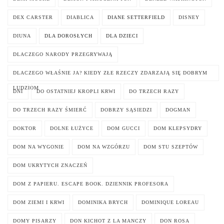
DEX CARSTER
DIABLICA
DIANE SETTERFIELD
DISNEY
DIUNA
DLA DOROSŁYCH
DLA DZIECI
DLACZEGO NARODY PRZEGRYWAJĄ
DLACZEGO WŁAŚNIE JA? KIEDY ZŁE RZECZY ZDARZAJĄ SIĘ DOBRYM
LUDZIOM
DNI
DO OSTATNIEJ KROPLI KRWI
DO TRZECH RAZY
DO TRZECH RAZY ŚMIERĆ
DOBRZY SĄSIEDZI
DOGMAN
DOKTOR
DOLNE ŁUŻYCE
DOM GUCCI
DOM KLEPSYDRY
DOM NA WYGONIE
DOM NA WZGÓRZU
DOM STU SZEPTÓW
DOM UKRYTYCH ZNACZEŃ
DOM Z PAPIERU. ESCAPE BOOK. DZIENNIK PROFESORA
DOM ZIEMI I KRWI
DOMINIKA BRYCH
DOMINIQUE LOREAU
DOMY PISARZY
DON KICHOT Z LA MANCZY
DON ROSA