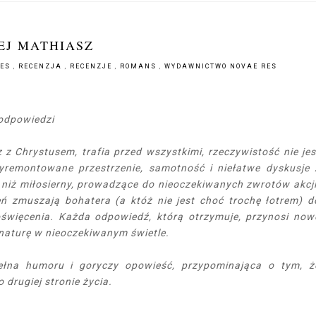
EJ MATHIASZ
RES
,
RECENZJA
,
RECENZJE
,
ROMANS
,
WYDAWNICTWO NOVAE RES
 odpowiedzi
z Chrystusem, trafia przed wszystkimi, rzeczywistość nie jes
wyremontowane przestrzenie, samotność i niełatwe dyskusje 
y niż miłosierny, prowadzące do nieoczekiwanych zwrotów akcji
eń zmuszają bohatera (a któż nie jest choć trochę łotrem) d
oświęcenia. Każda odpowiedź, którą otrzymuje, przynosi now
 naturę w nieoczekiwanym świetle.
pełna humoru i goryczy opowieść, przypominająca o tym, ż
drugiej stronie życia.