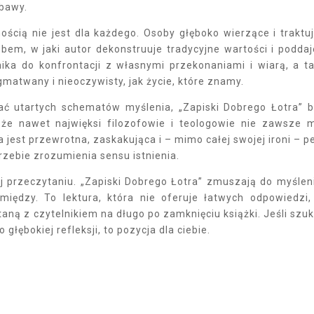
abawy.
ością nie jest dla każdego. Osoby głęboko wierzące i traktu
bem, w jaki autor dekonstruuje tradycyjne wartości i poddaj
nika do konfrontacji z własnymi przekonaniami i wiarą, a t
matwany i nieoczywisty, jak życie, które znamy.
wać utartych schematów myślenia, „Zapiski Dobrego Łotra” 
 że nawet najwięksi filozofowie i teologowie nie zawsze 
 jest przewrotna, zaskakująca i – mimo całej swojej ironi – p
rzebie zrozumienia sensu istnienia.
ej przeczytaniu. „Zapiski Dobrego Łotra” zmuszają do myślen
między. To lektura, która nie oferuje łatwych odpowiedzi,
aną z czytelnikiem na długo po zamknięciu książki. Jeśli szu
o głębokiej refleksji, to pozycja dla ciebie.