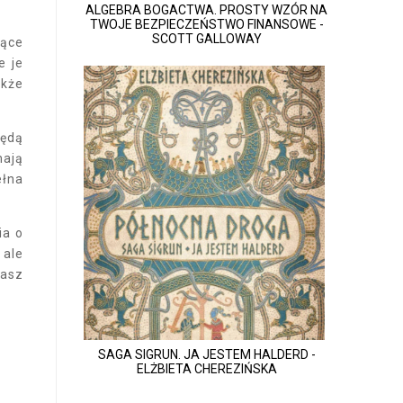
ALGEBRA BOGACTWA. PROSTY WZÓR NA
TWOJE BEZPIECZEŃSTWO FINANSOWE -
SCOTT GALLOWAY
jące
e je
akże
będą
mają
ełna
ia o
 ale
kasz
SAGA SIGRUN. JA JESTEM HALDERD -
ELŻBIETA CHEREZIŃSKA