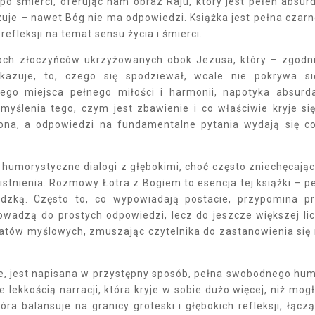
po śmierci, oferując nam obraz Raju, który jest pełen absur
okazuje – nawet Bóg nie ma odpowiedzi. Książka jest pełna czar
efleksji na temat sensu życia i śmierci.
óch złoczyńców ukrzyżowanych obok Jezusa, który – zgodn
okazuje, to, czego się spodziewał, wcale nie pokrywa s
nego miejsca pełnego miłości i harmonii, napotyka absurd
yślenia tego, czym jest zbawienie i co właściwie kryje si
zona, a odpowiedzi na fundamentalne pytania wydają się c
 humorystyczne dialogi z głębokimi, choć często zniechęcają
 istnienia. Rozmowy Łotra z Bogiem to esencja tej książki – p
udzką. Często to, co wypowiadają postacie, przypomina p
owadzą do prostych odpowiedzi, lecz do jeszcze większej li
matów myślowych, zmuszając czytelnika do zastanowienia się
ne, jest napisana w przystępny sposób, pełna swobodnego hu
ekkością narracji, która kryje w sobie dużo więcej, niż mog
ra balansuje na granicy groteski i głębokich refleksji, łącz