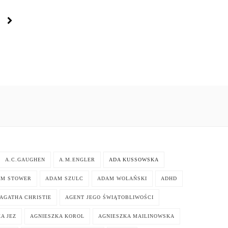
A.C.GAUGHEN
A.M.ENGLER
ADA KUSSOWSKA
AM STOWER
ADAM SZULC
ADAM WOLAŃSKI
ADHD
AGATHA CHRISTIE
AGENT JEGO ŚWIĄTOBLIWOŚCI
A JEZ
AGNIESZKA KOROL
AGNIESZKA MAILINOWSKA