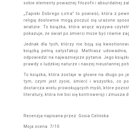
sobie elementy poważnej filozofii i absurdalnej z
„Zapiski Dobrego Łotra” to powieść, która z pewn
religię dosłownie mogą poczuć się urażone sposo
analizie. To książka, która wręcz wyzywa czytel
pokazuje, że świat po śmierci może być równie zag
Jednak dla tych, którzy nie boją się kwestiono
książką pełną satysfakcji. Mathiasz udowadnia,
odpowiedzi na najważniejsze pytania. Jego książka
prawdy o ludzkiej naturze i naszej nieustannej pot
To książka, która zostaje w głowie na długo po j
tym, czym jest życie, śmierć i wszystko, co po
dostarcza wielu prowokujących myśli, które pozost
literatury, która nie boi się kontrowersji i zmusza d
Recenzja napisana przez: Gosia Celińska
Moja ocena: 7/10