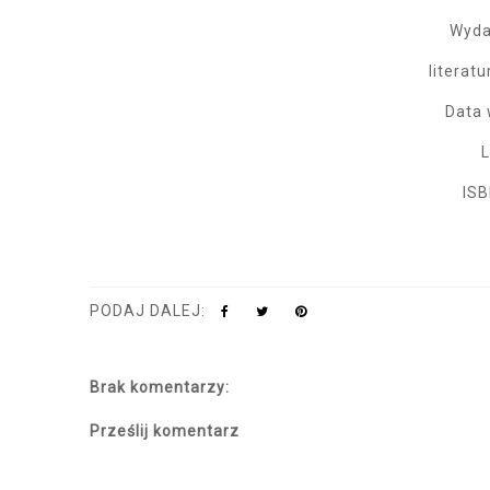
Wyda
literat
Data 
L
ISB
PODAJ DALEJ:
Brak komentarzy:
Prześlij komentarz