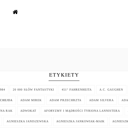
ETYKIETY
984
20 000 SŁÓW FANTASTYKI
451° FAHRENHEITA
A.C. GAUGHEN
CHEJDA
ADAM MIREK
ADAM PRZECHRZTA
ADAM SILVERA
AD
NNA RAK
ADWOKAT
AFORYZMY I MĄDROŚCI TYRIONA LANNISTERA
AGNIESZKA JANISZEWSKA
AGNIESZKA JANKOWIAK-MAIK
AGNIESZK