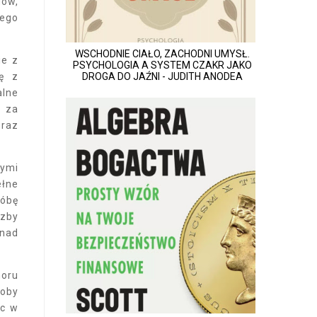
dów,
nego
WSCHODNIE CIAŁO, ZACHODNI UMYSŁ.
ie z
PSYCHOLOGIA A SYSTEM CZAKR JAKO
ię z
DROGA DO JAŹNI - JUDITH ANODEA
alne
ę za
oraz
cymi
ełne
róbę
czby
 nad
moru
łoby
ąc w