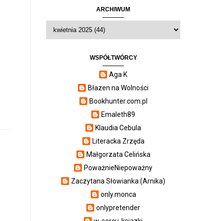
ARCHIWUM
WSPÓŁTWÓRCY
Aga K
Błazen na Wolności
Bookhunter.com.pl
Emaleth89
Klaudia Cebula
Literacka Zrzęda
Małgorzata Celińska
PoważnieNiepoważny
Zaczytana Słowianka (Arnika)
only.monca
onlypretender
w-sercu-ksiazki