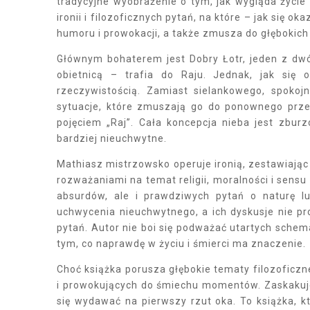
tradycyjne wyobrażenie o tym, jak wygląda życie 
ironii i filozoficznych pytań, na które – jak się 
humoru i prowokacji, a także zmusza do głębokich r
Głównym bohaterem jest Dobry Łotr, jeden z dw
obietnicą – trafia do Raju. Jednak, jak się 
rzeczywistością. Zamiast sielankowego, spokoj
sytuacje, które zmuszają go do ponownego przem
pojęciem „Raj”. Cała koncepcja nieba jest zbur
bardziej nieuchwytne.
Mathiasz mistrzowsko operuje ironią, zestawiając
rozważaniami na temat religii, moralności i sensu
absurdów, ale i prawdziwych pytań o naturę l
uchwycenia nieuchwytnego, a ich dyskusje nie pr
pytań. Autor nie boi się podważać utartych sche
tym, co naprawdę w życiu i śmierci ma znaczenie.
Choć książka porusza głębokie tematy filozoficz
i prowokujących do śmiechu momentów. Zaskakuje l
się wydawać na pierwszy rzut oka. To książka, któ