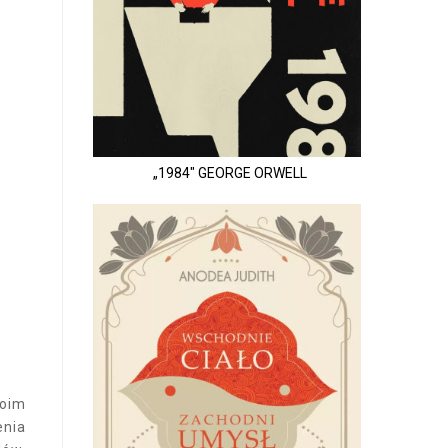
„1984" GEORGE ORWELL
woim
enia