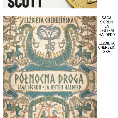
SAGA
SIGRUN.
JA
JESTEM
HALDERD
-
ELŻBIETA
CHEREZIŃ
SKA