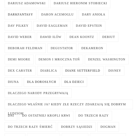
DARIUSZ ADAMOWSKI
DARIUSZ HIERONIM STOBIECKI
DARKFANTASY
DARON ACEMOGLU
DARY ANIOŁA
DAV PILKEY
DAVID EAGLEMAN
DAVID EPSTEIN
DAVID WEBER
DAWID ILÓW
DEAN KOONTZ
DEBIUT
DEBORAH FELDMAN
DEGUSTATOR
DEKAMERON
DEMI MOORE
DEMON I MROCZNA TOŃ
DENZEL WASHINGTON
DEX CARSTER
DIABLICA
DIANE SETTERFIELD
DISNEY
DIUNA
DLA DOROSŁYCH
DLA DZIECI
DLACZEGO NARODY PRZEGRYWAJĄ
DLACZEGO WŁAŚNIE JA? KIEDY ZŁE RZECZY ZDARZAJĄ SIĘ DOBRYM
LUDZIOM
DNI
DO OSTATNIEJ KROPLI KRWI
DO TRZECH RAZY
DO TRZECH RAZY ŚMIERĆ
DOBRZY SĄSIEDZI
DOGMAN