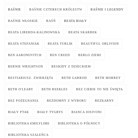
BAŚNIE
BAŚNIE CZTERECH KRÓLESTW
BAŚNIE I LEGENDY
BAŚNIE WŁOSKIE
BAŚŃ
BEATA BIAŁY
BEATA LIBERDA-KALINOWSKA
BEATA SKARBEK
BEATA STEFANIAK
BEATA TURLIK
BEAUTIFUL OBLIVION
BEN AARONOVITCH
BEN CREED
BERŁO ZIEMI
BERNIE WRIGHTSON
BESKIDY Z DZIECKIEM
BESTIARIUSZ. ZWIERZĘTA
BETH GARROD
BETH MORREY
BETH O'LEARY
BETH REEKLES
BEZ CIEBIE TO NIE ŚWIĘTA
BEZ POŻEGNANIA
BEZDOMNY Z WYBORU
BEZKARNY
BIAŁY PTAK
BIAŁY TYGRYS
BIANCA IOSIVONI
BIBLIOTEKA EMILYLIME
BIBLIOTEKA O PÓŁNOCY
BIBLIOTEKA SZALEŃCA