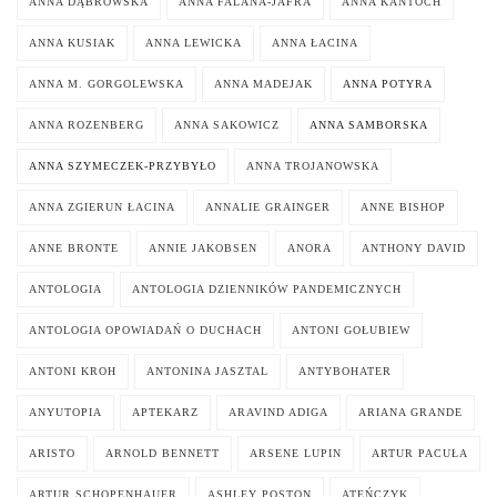
ANNA DĄBROWSKA
ANNA FALANA-JAFRA
ANNA KAŃTOCH
ANNA KUSIAK
ANNA LEWICKA
ANNA ŁACINA
ANNA M. GORGOLEWSKA
ANNA MADEJAK
ANNA POTYRA
ANNA ROZENBERG
ANNA SAKOWICZ
ANNA SAMBORSKA
ANNA SZYMECZEK-PRZYBYŁO
ANNA TROJANOWSKA
ANNA ZGIERUN ŁACINA
ANNALIE GRAINGER
ANNE BISHOP
ANNE BRONTE
ANNIE JAKOBSEN
ANORA
ANTHONY DAVID
ANTOLOGIA
ANTOLOGIA DZIENNIKÓW PANDEMICZNYCH
ANTOLOGIA OPOWIADAŃ O DUCHACH
ANTONI GOŁUBIEW
ANTONI KROH
ANTONINA JASZTAL
ANTYBOHATER
ANYUTOPIA
APTEKARZ
ARAVIND ADIGA
ARIANA GRANDE
ARISTO
ARNOLD BENNETT
ARSENE LUPIN
ARTUR PACUŁA
ARTUR SCHOPENHAUER
ASHLEY POSTON
ATEŃCZYK