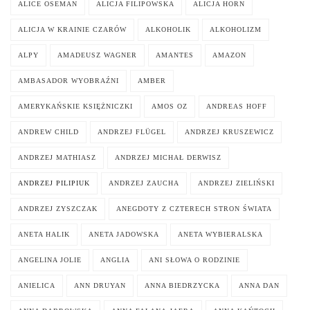
ALICE OSEMAN
ALICJA FILIPOWSKA
ALICJA HORN
ALICJA W KRAINIE CZARÓW
ALKOHOLIK
ALKOHOLIZM
ALPY
AMADEUSZ WAGNER
AMANTES
AMAZON
AMBASADOR WYOBRAŹNI
AMBER
AMERYKAŃSKIE KSIĘŻNICZKI
AMOS OZ
ANDREAS HOFF
ANDREW CHILD
ANDRZEJ FLÜGEL
ANDRZEJ KRUSZEWICZ
ANDRZEJ MATHIASZ
ANDRZEJ MICHAŁ DERWISZ
ANDRZEJ PILIPIUK
ANDRZEJ ZAUCHA
ANDRZEJ ZIELIŃSKI
ANDRZEJ ZYSZCZAK
ANEGDOTY Z CZTERECH STRON ŚWIATA
ANETA HALIK
ANETA JADOWSKA
ANETA WYBIERALSKA
ANGELINA JOLIE
ANGLIA
ANI SŁOWA O RODZINIE
ANIELICA
ANN DRUYAN
ANNA BIEDRZYCKA
ANNA DAN