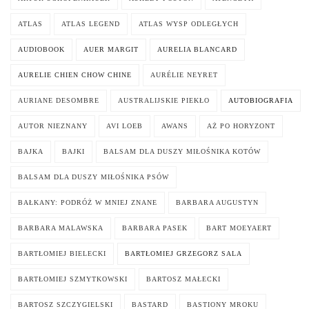
ATLAS
ATLAS LEGEND
ATLAS WYSP ODLEGŁYCH
AUDIOBOOK
AUER MARGIT
AURELIA BLANCARD
AURELIE CHIEN CHOW CHINE
AURÉLIE NEYRET
AURIANE DESOMBRE
AUSTRALIJSKIE PIEKŁO
AUTOBIOGRAFIA
AUTOR NIEZNANY
AVI LOEB
AWANS
AŻ PO HORYZONT
BAJKA
BAJKI
BALSAM DLA DUSZY MIŁOŚNIKA KOTÓW
BALSAM DLA DUSZY MIŁOŚNIKA PSÓW
BAŁKANY: PODRÓŻ W MNIEJ ZNANE
BARBARA AUGUSTYN
BARBARA MALAWSKA
BARBARA PASEK
BART MOEYAERT
BARTŁOMIEJ BIELECKI
BARTŁOMIEJ GRZEGORZ SALA
BARTŁOMIEJ SZMYTKOWSKI
BARTOSZ MAŁECKI
BARTOSZ SZCZYGIELSKI
BASTARD
BASTIONY MROKU