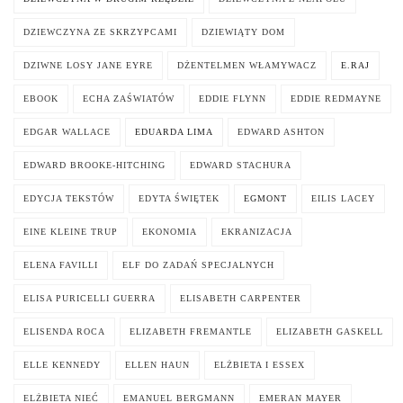
DZIEWCZYNA ZE SKRZYPCAMI
DZIEWIĄTY DOM
DZIWNE LOSY JANE EYRE
DŻENTELMEN WŁAMYWACZ
E.RAJ
EBOOK
ECHA ZAŚWIATÓW
EDDIE FLYNN
EDDIE REDMAYNE
EDGAR WALLACE
EDUARDA LIMA
EDWARD ASHTON
EDWARD BROOKE-HITCHING
EDWARD STACHURA
EDYCJA TEKSTÓW
EDYTA ŚWIĘTEK
EGMONT
EILIS LACEY
EINE KLEINE TRUP
EKONOMIA
EKRANIZACJA
ELENA FAVILLI
ELF DO ZADAŃ SPECJALNYCH
ELISA PURICELLI GUERRA
ELISABETH CARPENTER
ELISENDA ROCA
ELIZABETH FREMANTLE
ELIZABETH GASKELL
ELLE KENNEDY
ELLEN HAUN
ELŻBIETA I ESSEX
ELŻBIETA NIEĆ
EMANUEL BERGMANN
EMERAN MAYER