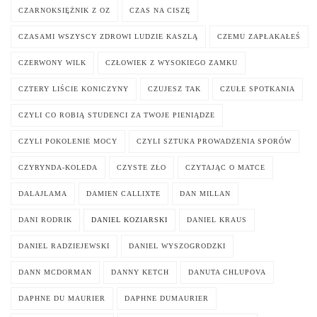
CZARNOKSIĘŻNIK Z OZ
CZAS NA CISZĘ
CZASAMI WSZYSCY ZDROWI LUDZIE KASZLĄ
CZEMU ZAPŁAKAŁEŚ
CZERWONY WILK
CZŁOWIEK Z WYSOKIEGO ZAMKU
CZTERY LIŚCIE KONICZYNY
CZUJESZ TAK
CZUŁE SPOTKANIA
CZYLI CO ROBIĄ STUDENCI ZA TWOJE PIENIĄDZE
CZYLI POKOLENIE MOCY
CZYLI SZTUKA PROWADZENIA SPORÓW
CZYRYNDA-KOLEDA
CZYSTE ZŁO
CZYTAJĄC O MATCE
DALAJLAMA
DAMIEN CALLIXTE
DAN MILLAN
DANI RODRIK
DANIEL KOZIARSKI
DANIEL KRAUS
DANIEL RADZIEJEWSKI
DANIEL WYSZOGRODZKI
DANN MCDORMAN
DANNY KETCH
DANUTA CHLUPOVA
DAPHNE DU MAURIER
DAPHNE DUMAURIER