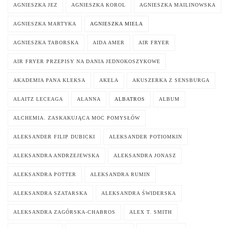
AGNIESZKA JEZ
AGNIESZKA KOROL
AGNIESZKA MAILINOWSKA
AGNIESZKA MARTYKA
AGNIESZKA MIELA
AGNIESZKA TABORSKA
AIDA AMER
AIR FRYER
AIR FRYER PRZEPISY NA DANIA JEDNOKOSZYKOWE
AKADEMIA PANA KLEKSA
AKELA
AKUSZERKA Z SENSBURGA
ALAITZ LECEAGA
ALANNA
ALBATROS
ALBUM
ALCHEMIA. ZASKAKUJĄCA MOC POMYSŁÓW
ALEKSANDER FILIP DUBICKI
ALEKSANDER POTIOMKIN
ALEKSANDRA ANDRZEJEWSKA
ALEKSANDRA JONASZ
ALEKSANDRA POTTER
ALEKSANDRA RUMIN
ALEKSANDRA SZATARSKA
ALEKSANDRA ŚWIDERSKA
ALEKSANDRA ZAGÓRSKA-CHABROS
ALEX T. SMITH