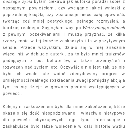
naszego życia
byłam ciekawa jak autorka poradzi sobie z
następnymi powieściami, czy wyciągnie jakieś wnioski z
poprzedniej książki, czy zbalansuje nieco całą opowieść,
tworząc coś mniej poetyckiego, pełnego rozmyślań, a
bardziej realnego. Sięgnęłam więc po
Wstrzymując oddech
z pewnymi oczekiwaniami. I muszę przyznać, że kilka
rzeczy mnie w tej książce zaskoczyło i to w pozytywnym
sensie. Przede wszystkim, działo się w niej znacznie
więcej niż w debiucie autorki, za to było mniej truizmów
padających z ust bohaterów, a także przemyśleń i
rozważań nad życiem etc. Oczywiście nie jest tak, że nie
było ich wcale, ale widać zdecydowany progres w
umiejętności realnego rozkładania uwagi pomiędzy akcją a
tym co się dzieje w głowach postaci występujących w
powieści.
Kolejnym zaskoczeniem było dla mnie zakończenie, które
okazało się dość niespodziewane i właściwie nietypowe
dla powieści obyczajowych tego typu. Interesujące i
zaskakujące było także wplecenie w całą historię wątku