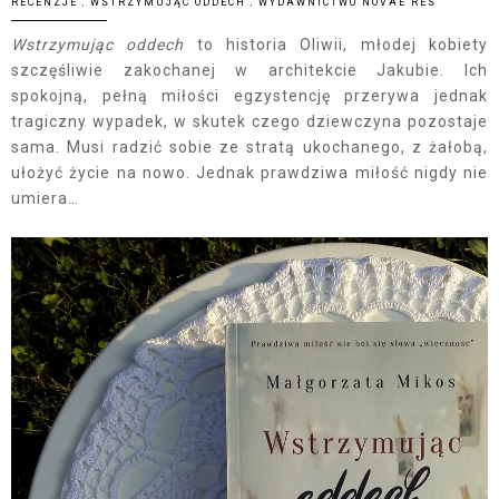
RECENZJE
,
WSTRZYMUJĄC ODDECH
,
WYDAWNICTWO NOVAE RES
Wstrzymując oddech
to historia Oliwii, młodej kobiety
szczęśliwie zakochanej w architekcie Jakubie. Ich
spokojną, pełną miłości egzystencję przerywa jednak
tragiczny wypadek, w skutek czego dziewczyna pozostaje
sama. Musi radzić sobie ze stratą ukochanego, z żałobą,
ułożyć życie na nowo. Jednak prawdziwa miłość nigdy nie
umiera…