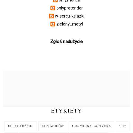
onlypretender
w-sercu-ksiazki
zielony_motyl
Zgłoś nadużycie
ETYKIETY
10 LAT PÓŹNIEJ
13 POWODÓW
1634 WOJNA BAŁTYCKA
1907