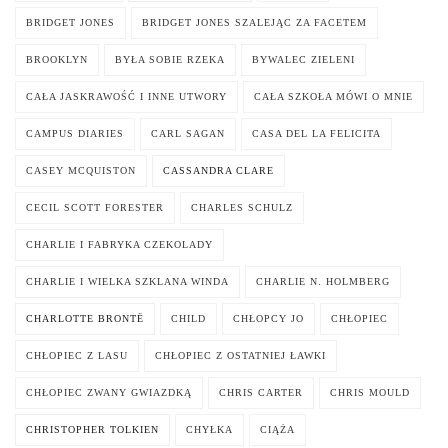
BRIDGET JONES
BRIDGET JONES SZALEJĄC ZA FACETEM
BROOKLYN
BYŁA SOBIE RZEKA
BYWALEC ZIELENI
CAŁA JASKRAWOŚĆ I INNE UTWORY
CAŁA SZKOŁA MÓWI O MNIE
CAMPUS DIARIES
CARL SAGAN
CASA DEL LA FELICITA
CASEY MCQUISTON
CASSANDRA CLARE
CECIL SCOTT FORESTER
CHARLES SCHULZ
CHARLIE I FABRYKA CZEKOLADY
CHARLIE I WIELKA SZKLANA WINDA
CHARLIE N. HOLMBERG
CHARLOTTE BRONTË
CHILD
CHŁOPCY JO
CHŁOPIEC
CHŁOPIEC Z LASU
CHŁOPIEC Z OSTATNIEJ ŁAWKI
CHŁOPIEC ZWANY GWIAZDKĄ
CHRIS CARTER
CHRIS MOULD
CHRISTOPHER TOLKIEN
CHYŁKA
CIĄŻA