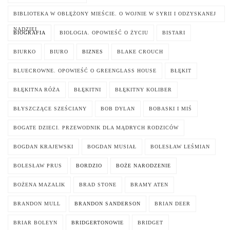
BIBLIOTEKA W OBLĘŻONY MIEŚCIE. O WOJNIE W SYRII I ODZYSKANEJ
NADZIEI
BIOGRAFIA
BIOLOGIA. OPOWIEŚĆ O ŻYCIU
BISTARI
BIURKO
BIURO
BIZNES
BLAKE CROUCH
BLUECROWNE. OPOWIEŚĆ O GREENGLASS HOUSE
BŁĘKIT
BŁĘKITNA RÓŻA
BŁĘKITNI
BŁĘKITNY KOLIBER
BŁYSZCZĄCE SZEŚCIANY
BOB DYLAN
BOBASKI I MIŚ
BOGATE DZIECI. PRZEWODNIK DLA MĄDRYCH RODZICÓW
BOGDAN KRAJEWSKI
BOGDAN MUSIAŁ
BOLESŁAW LEŚMIAN
BOLESŁAW PRUS
BORDZIO
BOŻE NARODZENIE
BOŻENA MAZALIK
BRAD STONE
BRAMY ATEN
BRANDON MULL
BRANDON SANDERSON
BRIAN DEER
BRIAR BOLEYN
BRIDGERTONOWIE
BRIDGET