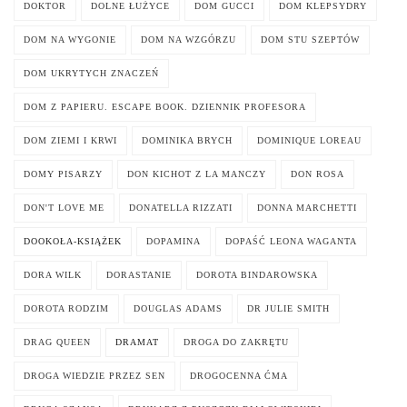
DOKTOR
DOLNE ŁUŻYCE
DOM GUCCI
DOM KLEPSYDRY
DOM NA WYGONIE
DOM NA WZGÓRZU
DOM STU SZEPTÓW
DOM UKRYTYCH ZNACZEŃ
DOM Z PAPIERU. ESCAPE BOOK. DZIENNIK PROFESORA
DOM ZIEMI I KRWI
DOMINIKA BRYCH
DOMINIQUE LOREAU
DOMY PISARZY
DON KICHOT Z LA MANCZY
DON ROSA
DON'T LOVE ME
DONATELLA RIZZATI
DONNA MARCHETTI
DOOKOŁA-KSIĄŻEK
DOPAMINA
DOPAŚĆ LEONA WAGANTA
DORA WILK
DORASTANIE
DOROTA BINDAROWSKA
DOROTA RODZIM
DOUGLAS ADAMS
DR JULIE SMITH
DRAG QUEEN
DRAMAT
DROGA DO ZAKRĘTU
DROGA WIEDZIE PRZEZ SEN
DROGOCENNA ĆMA