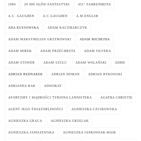
1984
20 000 SŁÓW FANTASTYKI
451° FAHRENHEITA
A.C. GAUGHEN
A.C.GAUGHEN
A.M.ENGLER
ADA KUSSOWSKA
ADAM KACZMARCZYK
ADAM MAKSYMILIAN GRZYBOWSKI
ADAM MICHEJDA
ADAM MIREK
ADAM PRZECHRZTA
ADAM SILVERA
ADAM STOWER
ADAM SZULC
ADAM WOLAŃSKI
ADHD
ADRIAN BEDNAREK
ADRIAN DOMAN
ADRIAN RYKOWSKI
ADRIANNA RAK
ADWOKAT
AFORYZMY I MĄDROŚCI TYRIONA LANNISTERA
AGATHA CHRISTIE
AGENT JEGO ŚWIĄTOBLIWOŚCI
AGNIESZKA CZUJKOWSKA
AGNIESZKA GRACA
AGNIESZKA GRZELAK
AGNIESZKA JANISZEWSKA
AGNIESZKA JANKOWIAK-MAIK