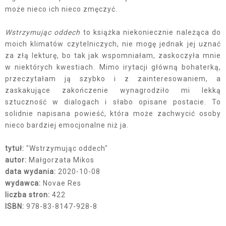
może nieco ich nieco zmęczyć.
Wstrzymując oddech
to książka niekoniecznie należąca do
moich klimatów czytelniczych, nie mogę jednak jej uznać
za złą lekturę, bo tak jak wspomniałam, zaskoczyła mnie
w niektórych kwestiach. Mimo irytacji główną bohaterką,
przeczytałam ją szybko i z zainteresowaniem, a
zaskakujące zakończenie wynagrodziło mi lekką
sztuczność w dialogach i słabo opisane postacie. To
solidnie napisana powieść, która może zachwycić osoby
nieco bardziej emocjonalne niż ja.
tytuł:
"Wstrzymując oddech"
autor:
Małgorzata Mikos
data wydania:
2020-10-08
wydawca:
Novae Res
liczba stron:
422
ISBN:
978-83-8147-928-8