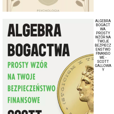
ALGEBRA
BOGACT
WA.
PROSTY
WZÓR NA
TWOJE
BEZPIECZ
EŃSTWO
FINANSO
WE -
SCOTT
GALLOWA
Y