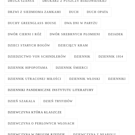
DRUGA SZANSA
DRUKARZ Z PUSZCZY BIAŁOWIESKIEJ
DRZWI Z SIEDMIOMA ZAMKAMI
DUCH
DUCH OPATA
DUCHY GREENGLASS HOUSE
DWA DNI W PARYŻU
DWÓR CIERNI I RÓŻ
DWÓR SREBRNYCH PŁOMIENI
DZIADEK
DZIECI STARYCH BOGÓW
DZIECIĘCY KRAM
DZIEDZICTWO VON SCHINDLERÓW
DZIENNIK
DZIENNIK 1954
DZIENNIK HIPOPOTAMA
DZIENNIK ŚMIERCI
DZIENNIK UTRACONEJ MIŁOŚCI
DZIENNIK WŁOSKI
DZIENNIKI
DZIENNIKI PANDEMICZNE INSTYTUTU LITERATURY
DZIEŃ SZAKALA
DZIEŃ TRYFIDÓW
DZIEWCZYNA KTÓRA KLASZCZE
DZIEWCZYNA O PERŁOWYCH WŁOSACH
DZIEWCZYNA W DRUGIM RZĘDZIE
DZIEWCZYNA Z NEAPOLU