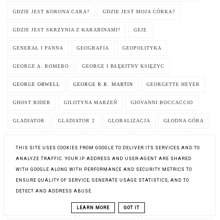
GDZIE JEST KORONA CARA?
GDZIE JEST MOJA CÓRKA?
GDZIE JEST SKRZYNIA Z KARABINAMI?
GEJE
GENERAŁ I PANNA
GEOGRAFIA
GEOPOLITYKA
GEORGE A. ROMERO
GEORGE I BŁĘKITNY KSIĘŻYC
GEORGE ORWELL
GEORGE R.R. MARTIN
GEORGETTE HEYER
GHOST RIDER
GILOTYNA MARZEŃ
GIOVANNI BOCCACCIO
GLADIATOR
GLADIATOR 2
GLOBALIZACJA
GŁODNA GÓRA
GOD MODE
GOLEM
GOŁĄB I WĄŻ
GOŁYMI RĘKAMI
THIS SITE USES COOKIES FROM GOOGLE TO DELIVER ITS SERVICES AND TO
GÓRY IZERSKIE
GRA
GRAHAM MASTERTON
GRANDA
ANALYZE TRAFFIC. YOUR IP ADDRESS AND USER-AGENT ARE SHARED
WITH GOOGLE ALONG WITH PERFORMANCE AND SECURITY METRICS TO
GRAY MAN
GRAŻYNA GÓRNICKA
GREGORY MAGUIRE
ENSURE QUALITY OF SERVICE, GENERATE USAGE STATISTICS, AND TO
DETECT AND ADDRESS ABUSE.
GROMBELARDZKA LEGENDA
GROTESKA
GROZA
GRUDZIEŃ
LEARN MORE
GOT IT
GRZECHY SĄSIADÓW
GRZEGORZ BOBIN
GRZEGORZ JUSZCZAK