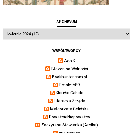
ARCHIWUM
WSPÓŁTWÓRCY
Aga K
Błazen na Wolności
Bookhunter.com.pl
Emaleth89
Klaudia Cebula
Literacka Zrzęda
Małgorzata Celińska
PoważnieNiepoważny
Zaczytana Słowianka (Arnika)
only.monca