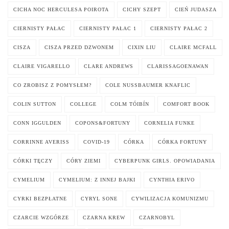
CICHA NOC HERCULESA POIROTA
CICHY SZEPT
CIEŃ JUDASZA
CIERNISTY PAŁAC
CIERNISTY PAŁAC 1
CIERNISTY PAŁAC 2
CISZA
CISZA PRZED DZWONEM
CIXIN LIU
CLAIRE MCFALL
CLAIRE VIGARELLO
CLARE ANDREWS
CLARISSAGOENAWAN
CO ZROBISZ Z POMYSŁEM?
COLE NUSSBAUMER KNAFLIC
COLIN SUTTON
COLLEGE
COLM TÓIBÍN
COMFORT BOOK
CONN IGGULDEN
COPONS&FORTUNY
CORNELIA FUNKE
CORRINNE AVERISS
COVID-19
CÓRKA
CÓRKA FORTUNY
CÓRKI TĘCZY
CÓRY ZIEMI
CYBERPUNK GIRLS. OPOWIADANIA
CYMELIUM
CYMELIUM: Z INNEJ BAJKI
CYNTHIA ERIVO
CYRKI BEZPŁATNE
CYRYL SONE
CYWILIZACJA KOMUNIZMU
CZARCIE WZGÓRZE
CZARNA KREW
CZARNOBYL