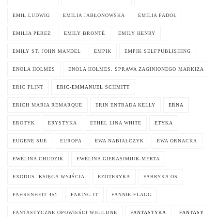
EMIL LUDWIG
EMILIA JABŁONOWSKA
EMILIA PADOŁ
EMILIA PEREZ
EMILY BRONTË
EMILY HENRY
EMILY ST. JOHN MANDEL
EMPIK
EMPIK SELFPUBLISHING
ENOLA HOLMES
ENOLA HOLMES. SPRAWA ZAGINIONEGO MARKIZA
ERIC FLINT
ERIC-EMMANUEL SCHMITT
ERICH MARIA REMARQUE
ERIN ENTRADA KELLY
ERNA
EROTYK
ERYSTYKA
ETHEL LINA WHITE
ETYKA
EUGENE SUE
EUROPA
EWA NABIAŁCZYK
EWA ORNACKA
EWELINA CHUDZIK
EWELINA GIERASIMIUK-MERTA
EXODUS. KSIĘGA WYJŚCIA
EZOTERYKA
FABRYKA OS
FAHRENHEIT 451
FAKING IT
FANNIE FLAGG
FANTASTYCZNE OPOWIEŚCI WIGILIJNE
FANTASTYKA
FANTASY