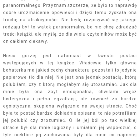
paranormalnego. Przyznam szczerze, że było to naprawdę
dobre urozmaicenie opowieści i dzięki temu zyskała ona
trochę na atrakcyjności. Nie będę rozpisywać się jakiego
rodzaju był to wątek paranormalny, bo nie chcę zdradzać
treści książki, ale myślę, że dla wielu czytelników może być
on całkiem ciekawy.
Nieco gorzej jest natomiast w kwestii postaci
występujących w tej książce. Właściwie tylko główna
bohaterka ma jakieś cechy charakteru, pozostali to jedynie
papierowe tło dla niej. Nie jest ona jednak postacią, którą
polubiłam, czy z którą mogłabym się utożsamiać. Jak dla
mnie była ona zbyt emocjonalna, chwilami wręcz
histeryczna i pełna egzaltacji, ale również za bardzo
egoistyczna, skupiona wyłącznie na swojej stracie. Choć
była to postać bardzo dokładnie opisana, to nie potrafiłam
jej polubić czy zrozumieć. O ile jej ból po tak wielkiej
stracie był dla mnie logiczny i umiałam jej współczuć, o
tyle niektóre jej zachowania były dla mnie co najmniej